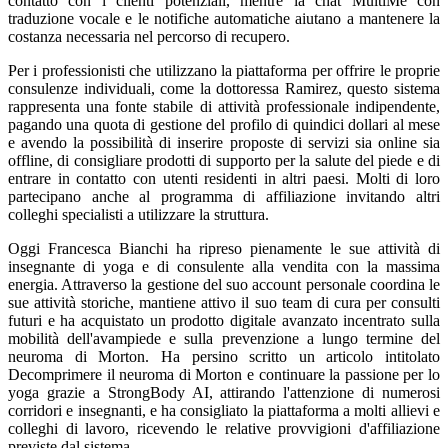
contatto con i clienti potenziali, mentre la chat MultiMe con
traduzione vocale e le notifiche automatiche aiutano a mantenere la
costanza necessaria nel percorso di recupero.
Per i professionisti che utilizzano la piattaforma per offrire le proprie
consulenze individuali, come la dottoressa Ramirez, questo sistema
rappresenta una fonte stabile di attività professionale indipendente,
pagando una quota di gestione del profilo di quindici dollari al mese
e avendo la possibilità di inserire proposte di servizi sia online sia
offline, di consigliare prodotti di supporto per la salute del piede e di
entrare in contatto con utenti residenti in altri paesi. Molti di loro
partecipano anche al programma di affiliazione invitando altri
colleghi specialisti a utilizzare la struttura.
Oggi Francesca Bianchi ha ripreso pienamente le sue attività di
insegnante di yoga e di consulente alla vendita con la massima
energia. Attraverso la gestione del suo account personale coordina le
sue attività storiche, mantiene attivo il suo team di cura per consulti
futuri e ha acquistato un prodotto digitale avanzato incentrato sulla
mobilità dell'avampiede e sulla prevenzione a lungo termine del
neuroma di Morton. Ha persino scritto un articolo intitolato
Decomprimere il neuroma di Morton e continuare la passione per lo
yoga grazie a StrongBody AI, attirando l'attenzione di numerosi
corridori e insegnanti, e ha consigliato la piattaforma a molti allievi e
colleghi di lavoro, ricevendo le relative provvigioni d'affiliazione
previste dal sistema.