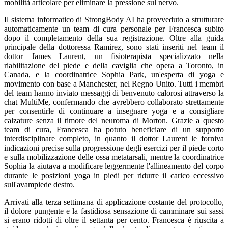
mobilità articolare per eliminare la pressione sul nervo.
Il sistema informatico di StrongBody AI ha provveduto a strutturare
automaticamente un team di cura personale per Francesca subito
dopo il completamento della sua registrazione. Oltre alla guida
principale della dottoressa Ramirez, sono stati inseriti nel team il
dottor James Laurent, un fisioterapista specializzato nella
riabilitazione del piede e della caviglia che opera a Toronto, in
Canada, e la coordinatrice Sophia Park, un'esperta di yoga e
movimento con base a Manchester, nel Regno Unito. Tutti i membri
del team hanno inviato messaggi di benvenuto calorosi attraverso la
chat MultiMe, confermando che avrebbero collaborato strettamente
per consentirle di continuare a insegnare yoga e a consigliare
calzature senza il timore del neuroma di Morton. Grazie a questo
team di cura, Francesca ha potuto beneficiare di un supporto
interdisciplinare completo, in quanto il dottor Laurent le forniva
indicazioni precise sulla progressione degli esercizi per il piede corto
e sulla mobilizzazione delle ossa metatarsali, mentre la coordinatrice
Sophia la aiutava a modificare leggermente l'allineamento del corpo
durante le posizioni yoga in piedi per ridurre il carico eccessivo
sull'avampiede destro.
Arrivati alla terza settimana di applicazione costante del protocollo,
il dolore pungente e la fastidiosa sensazione di camminare sui sassi
si erano ridotti di oltre il settanta per cento. Francesca è riuscita a