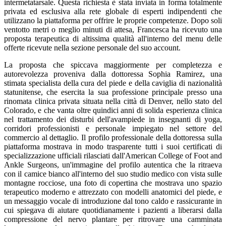
intermetatarsale. Questa richiesta è stata inviata in forma totalmente
privata ed esclusiva alla rete globale di esperti indipendenti che
utilizzano la piattaforma per offrire le proprie competenze. Dopo soli
ventotto metri o meglio minuti di attesa, Francesca ha ricevuto una
proposta terapeutica di altissima qualità all'interno del menu delle
offerte ricevute nella sezione personale del suo account.
La proposta che spiccava maggiormente per completezza e
autorevolezza proveniva dalla dottoressa Sophia Ramirez, una
stimata specialista della cura del piede e della caviglia di nazionalità
statunitense, che esercita la sua professione principale presso una
rinomata clinica privata situata nella città di Denver, nello stato del
Colorado, e che vanta oltre quindici anni di solida esperienza clinica
nel trattamento dei disturbi dell'avampiede in insegnanti di yoga,
corridori professionisti e personale impiegato nel settore del
commercio al dettaglio. Il profilo professionale della dottoressa sulla
piattaforma mostrava in modo trasparente tutti i suoi certificati di
specializzazione ufficiali rilasciati dall'American College of Foot and
Ankle Surgeons, un'immagine del profilo autentica che la ritraeva
con il camice bianco all'interno del suo studio medico con vista sulle
montagne rocciose, una foto di copertina che mostrava uno spazio
terapeutico moderno e attrezzato con modelli anatomici del piede, e
un messaggio vocale di introduzione dal tono caldo e rassicurante in
cui spiegava di aiutare quotidianamente i pazienti a liberarsi dalla
compressione del nervo plantare per ritrovare una camminata