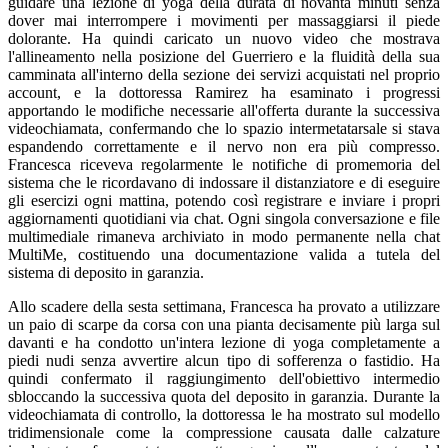
guidare una lezione di yoga della durata di novanta minuti senza
dover mai interrompere i movimenti per massaggiarsi il piede
dolorante. Ha quindi caricato un nuovo video che mostrava
l'allineamento nella posizione del Guerriero e la fluidità della sua
camminata all'interno della sezione dei servizi acquistati nel proprio
account, e la dottoressa Ramirez ha esaminato i progressi
apportando le modifiche necessarie all'offerta durante la successiva
videochiamata, confermando che lo spazio intermetatarsale si stava
espandendo correttamente e il nervo non era più compresso.
Francesca riceveva regolarmente le notifiche di promemoria del
sistema che le ricordavano di indossare il distanziatore e di eseguire
gli esercizi ogni mattina, potendo così registrare e inviare i propri
aggiornamenti quotidiani via chat. Ogni singola conversazione e file
multimediale rimaneva archiviato in modo permanente nella chat
MultiMe, costituendo una documentazione valida a tutela del
sistema di deposito in garanzia.
Allo scadere della sesta settimana, Francesca ha provato a utilizzare
un paio di scarpe da corsa con una pianta decisamente più larga sul
davanti e ha condotto un'intera lezione di yoga completamente a
piedi nudi senza avvertire alcun tipo di sofferenza o fastidio. Ha
quindi confermato il raggiungimento dell'obiettivo intermedio
sbloccando la successiva quota del deposito in garanzia. Durante la
videochiamata di controllo, la dottoressa le ha mostrato sul modello
tridimensionale come la compressione causata dalle calzature