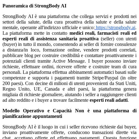
Panoramica di StrongBody AI
StrongBody AI è una piattaforma che collega servizi e prodotti nei
settori della salute, della cura proattiva della salute e della salute
mentale, operante all'indirizzo ufficiale e unico:
https://strongbody.ai
.
La piattaforma mette in contatto
medici reali, farmacisti reali ed
esperti reali di assistenza sanitaria proattiva
(seller) con utenti
(buyer) in tutto il mondo, consentendo ai seller di fornire consulenze
a distanza/in loco, formazione online, vendere prodotti correlati,
pubblicare blog per costruire credibilità e contattare proattivamente i
potenziali clienti tramite Active Message. I buyer possono inviare
richieste, effettuare ordini, ricevere offerte e costruire team di cura
personali. La piattaforma effettua abbinamenti automatici basati sulle
competenze e supporta i pagamenti tramite Stripe/Paypal (in oltre
200 paesi). Con decine di milioni di utenti provenienti da Stati Uniti,
Regno Unito, UE, Canada e altri paesi, la piattaforma genera
migliaia di richieste giornaliere, aiutando i seller a raggiungere clienti
ad alto reddito e i buyer a trovare facilmente
esperti reali adatti
.
Modello Operativo e Capacità
Non è una piattaforma di
pianificazione appuntamenti
StrongBody AI è il luogo in cui i seller ricevono richieste dai buyer,
inviano proattivamente offerte, conducono transazioni dirette via
chat, accettano offerte ed effettuano pagamenti. Questa funzione