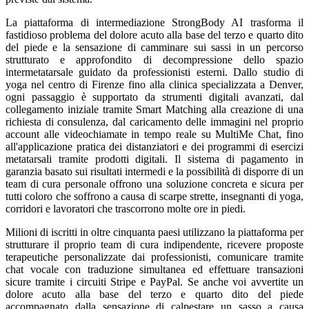
La piattaforma di intermediazione StrongBody AI trasforma il
fastidioso problema del dolore acuto alla base del terzo e quarto dito
del piede e la sensazione di camminare sui sassi in un percorso
strutturato e approfondito di decompressione dello spazio
intermetatarsale guidato da professionisti esterni. Dallo studio di
yoga nel centro di Firenze fino alla clinica specializzata a Denver,
ogni passaggio è supportato da strumenti digitali avanzati, dal
collegamento iniziale tramite Smart Matching alla creazione di una
richiesta di consulenza, dal caricamento delle immagini nel proprio
account alle videochiamate in tempo reale su MultiMe Chat, fino
all'applicazione pratica dei distanziatori e dei programmi di esercizi
metatarsali tramite prodotti digitali. Il sistema di pagamento in
garanzia basato sui risultati intermedi e la possibilità di disporre di un
team di cura personale offrono una soluzione concreta e sicura per
tutti coloro che soffrono a causa di scarpe strette, insegnanti di yoga,
corridori e lavoratori che trascorrono molte ore in piedi.
Milioni di iscritti in oltre cinquanta paesi utilizzano la piattaforma per
strutturare il proprio team di cura indipendente, ricevere proposte
terapeutiche personalizzate dai professionisti, comunicare tramite
chat vocale con traduzione simultanea ed effettuare transazioni
sicure tramite i circuiti Stripe e PayPal. Se anche voi avvertite un
dolore acuto alla base del terzo e quarto dito del piede
accompagnato dalla sensazione di calpestare un sasso a causa