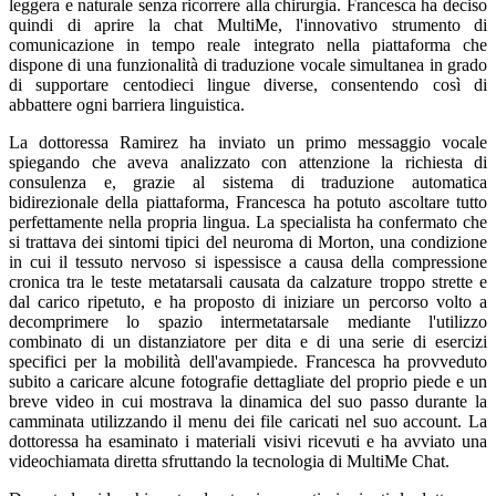
leggera e naturale senza ricorrere alla chirurgia. Francesca ha deciso
quindi di aprire la chat MultiMe, l'innovativo strumento di
comunicazione in tempo reale integrato nella piattaforma che
dispone di una funzionalità di traduzione vocale simultanea in grado
di supportare centodieci lingue diverse, consentendo così di
abbattere ogni barriera linguistica.
La dottoressa Ramirez ha inviato un primo messaggio vocale
spiegando che aveva analizzato con attenzione la richiesta di
consulenza e, grazie al sistema di traduzione automatica
bidirezionale della piattaforma, Francesca ha potuto ascoltare tutto
perfettamente nella propria lingua. La specialista ha confermato che
si trattava dei sintomi tipici del neuroma di Morton, una condizione
in cui il tessuto nervoso si ispessisce a causa della compressione
cronica tra le teste metatarsali causata da calzature troppo strette e
dal carico ripetuto, e ha proposto di iniziare un percorso volto a
decomprimere lo spazio intermetatarsale mediante l'utilizzo
combinato di un distanziatore per dita e di una serie di esercizi
specifici per la mobilità dell'avampiede. Francesca ha provveduto
subito a caricare alcune fotografie dettagliate del proprio piede e un
breve video in cui mostrava la dinamica del suo passo durante la
camminata utilizzando il menu dei file caricati nel suo account. La
dottoressa ha esaminato i materiali visivi ricevuti e ha avviato una
videochiamata diretta sfruttando la tecnologia di MultiMe Chat.