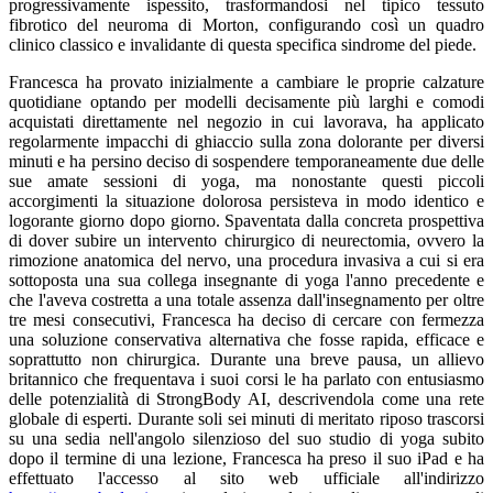
progressivamente ispessito, trasformandosi nel tipico tessuto
fibrotico del neuroma di Morton, configurando così un quadro
clinico classico e invalidante di questa specifica sindrome del piede.
Francesca ha provato inizialmente a cambiare le proprie calzature
quotidiane optando per modelli decisamente più larghi e comodi
acquistati direttamente nel negozio in cui lavorava, ha applicato
regolarmente impacchi di ghiaccio sulla zona dolorante per diversi
minuti e ha persino deciso di sospendere temporaneamente due delle
sue amate sessioni di yoga, ma nonostante questi piccoli
accorgimenti la situazione dolorosa persisteva in modo identico e
logorante giorno dopo giorno. Spaventata dalla concreta prospettiva
di dover subire un intervento chirurgico di neurectomia, ovvero la
rimozione anatomica del nervo, una procedura invasiva a cui si era
sottoposta una sua collega insegnante di yoga l'anno precedente e
che l'aveva costretta a una totale assenza dall'insegnamento per oltre
tre mesi consecutivi, Francesca ha deciso di cercare con fermezza
una soluzione conservativa alternativa che fosse rapida, efficace e
soprattutto non chirurgica. Durante una breve pausa, un allievo
britannico che frequentava i suoi corsi le ha parlato con entusiasmo
delle potenzialità di StrongBody AI, descrivendola come una rete
globale di esperti. Durante soli sei minuti di meritato riposo trascorsi
su una sedia nell'angolo silenzioso del suo studio di yoga subito
dopo il termine di una lezione, Francesca ha preso il suo iPad e ha
effettuato l'accesso al sito web ufficiale all'indirizzo