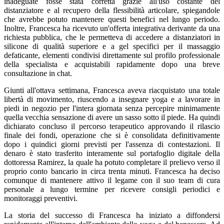
inadeguate fosse stata corretta grazie all'uso costante del
distanziatore e al recupero della flessibilità articolare, spiegandole
che avrebbe potuto mantenere questi benefici nel lungo periodo.
Inoltre, Francesca ha ricevuto un'offerta integrativa derivante da una
richiesta pubblica, che le permetteva di accedere a distanziatori in
silicone di qualità superiore e a gel specifici per il massaggio
defaticante, elementi condivisi direttamente sul profilo professionale
della specialista e acquistabili rapidamente dopo una breve
consultazione in chat.
Giunti all'ottava settimana, Francesca aveva riacquistato una totale
libertà di movimento, riuscendo a insegnare yoga e a lavorare in
piedi in negozio per l'intera giornata senza percepire minimamente
quella vecchia sensazione di avere un sasso sotto il piede. Ha quindi
dichiarato concluso il percorso terapeutico approvando il rilascio
finale dei fondi, operazione che si è consolidata definitivamente
dopo i quindici giorni previsti per l'assenza di contestazioni. Il
denaro è stato trasferito interamente sul portafoglio digitale della
dottoressa Ramirez, la quale ha potuto completare il prelievo verso il
proprio conto bancario in circa trenta minuti. Francesca ha deciso
comunque di mantenere attivo il legame con il suo team di cura
personale a lungo termine per ricevere consigli periodici e
monitoraggi preventivi.
La storia del successo di Francesca ha iniziato a diffondersi