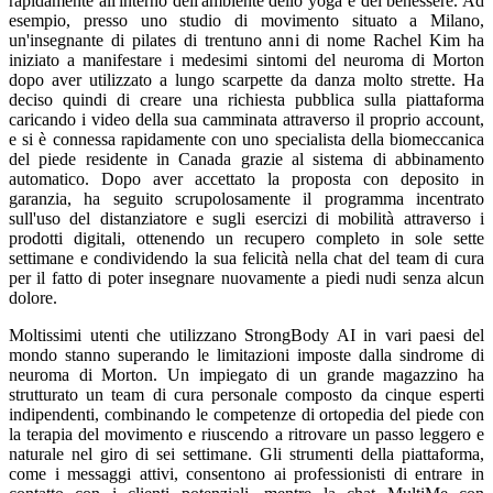
rapidamente all'interno dell'ambiente dello yoga e del benessere. Ad
esempio, presso uno studio di movimento situato a Milano,
un'insegnante di pilates di trentuno anni di nome Rachel Kim ha
iniziato a manifestare i medesimi sintomi del neuroma di Morton
dopo aver utilizzato a lungo scarpette da danza molto strette. Ha
deciso quindi di creare una richiesta pubblica sulla piattaforma
caricando i video della sua camminata attraverso il proprio account,
e si è connessa rapidamente con uno specialista della biomeccanica
del piede residente in Canada grazie al sistema di abbinamento
automatico. Dopo aver accettato la proposta con deposito in
garanzia, ha seguito scrupolosamente il programma incentrato
sull'uso del distanziatore e sugli esercizi di mobilità attraverso i
prodotti digitali, ottenendo un recupero completo in sole sette
settimane e condividendo la sua felicità nella chat del team di cura
per il fatto di poter insegnare nuovamente a piedi nudi senza alcun
dolore.
Moltissimi utenti che utilizzano StrongBody AI in vari paesi del
mondo stanno superando le limitazioni imposte dalla sindrome di
neuroma di Morton. Un impiegato di un grande magazzino ha
strutturato un team di cura personale composto da cinque esperti
indipendenti, combinando le competenze di ortopedia del piede con
la terapia del movimento e riuscendo a ritrovare un passo leggero e
naturale nel giro di sei settimane. Gli strumenti della piattaforma,
come i messaggi attivi, consentono ai professionisti di entrare in