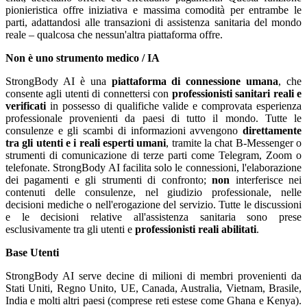
pionieristica offre iniziativa e massima comodità per entrambe le
parti, adattandosi alle transazioni di assistenza sanitaria del mondo
reale – qualcosa che nessun'altra piattaforma offre.
Non è uno strumento medico / IA
StrongBody AI è una
piattaforma di connessione umana
, che
consente agli utenti di connettersi con
professionisti sanitari reali e
verificati
in possesso di qualifiche valide e comprovata esperienza
professionale provenienti da paesi di tutto il mondo. Tutte le
consulenze e gli scambi di informazioni avvengono
direttamente
tra gli utenti e i reali esperti umani
, tramite la chat B-Messenger o
strumenti di comunicazione di terze parti come Telegram, Zoom o
telefonate. StrongBody AI facilita solo le connessioni, l'elaborazione
dei pagamenti e gli strumenti di confronto;
non
interferisce nei
contenuti delle consulenze, nel giudizio professionale, nelle
decisioni mediche o nell'erogazione del servizio. Tutte le discussioni
e le decisioni relative all'assistenza sanitaria sono prese
esclusivamente tra gli utenti e
professionisti reali abilitati
.
Base Utenti
StrongBody AI serve decine di milioni di membri provenienti da
Stati Uniti, Regno Unito, UE, Canada, Australia, Vietnam, Brasile,
India e molti altri paesi (comprese reti estese come Ghana e Kenya).