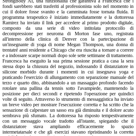
StrongBody AI, una funzionalità che garantiva a Francesca che i
fondi sarebbero stati trasferiti al professionista solo nel momento in
cui il dolore fosse svanito e la camminata fosse tornata fluida. Il
programma terapeutico è iniziato immediatamente e la dottoressa
Ramirez ha inviato il link per accedere al primo prodotto digitale,
composto da una serie di video intitolata protocollo di
decompressione per neuroma di Morton fase uno, registrata
all'interno della clinica di Denver con la partecipazione di
un'insegnante di yoga di nome Megan Thompson, una donna di
trentatré anni residente a Chicago che era riuscita a tornare a correre
e a indossare scarpe normali dopo sole sette settimane di trattamento.
Francesca ha eseguito la sua prima sessione pratica a casa la sera
stessa dopo la chiusura del negozio, indossando il distanziatore in
silicone morbido durante i momenti in cui insegnava yoga e
praticando l'esercizio di allungamento con separazione manuale del
terzo e quarto dito, abbinandolo a un massaggio profondo facendo
rotolare una pallina da tennis sotto l'avampiede, mantenendo la
posizione per dieci secondi e ripetendo l'operazione per quindici
volte di seguito. Attraverso lo strumento di messaggistica ha inviato
un breve video per mostrare l'esecuzione corretta e ha scritto che la
sensazione di calpestare un sasso era già diminuita e il dolore acuto
sembrava più sfumato. La dottoressa ha risposto tempestivamente
con un messaggio vocale tradotto all'istante, spiegando che il
distanziatore stava ampliando efficacemente lo spazio
intermetatarsale e che gli esercizi stavano ripristinando la corretta