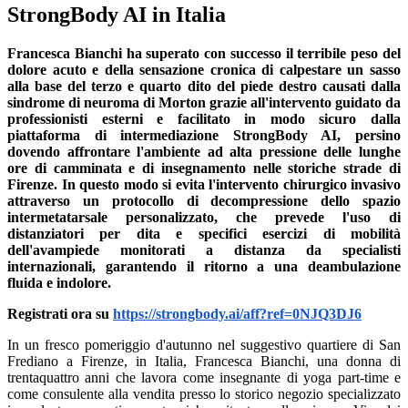
StrongBody AI in Italia
Francesca Bianchi ha superato con successo il terribile peso del
dolore acuto e della sensazione cronica di calpestare un sasso
alla base del terzo e quarto dito del piede destro causati dalla
sindrome di neuroma di Morton grazie all'intervento guidato da
professionisti esterni e facilitato in modo sicuro dalla
piattaforma di intermediazione StrongBody AI, persino
dovendo affrontare l'ambiente ad alta pressione delle lunghe
ore di camminata e di insegnamento nelle storiche strade di
Firenze. In questo modo si evita l'intervento chirurgico invasivo
attraverso un protocollo di decompressione dello spazio
intermetatarsale personalizzato, che prevede l'uso di
distanziatori per dita e specifici esercizi di mobilità
dell'avampiede monitorati a distanza da specialisti
internazionali, garantendo il ritorno a una deambulazione
fluida e indolore.
Registrati ora su
https://strongbody.ai/aff?ref=0NJQ3DJ6
In un fresco pomeriggio d'autunno nel suggestivo quartiere di San
Frediano a Firenze, in Italia, Francesca Bianchi, una donna di
trentaquattro anni che lavora come insegnante di yoga part-time e
come consulente alla vendita presso lo storico negozio specializzato