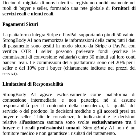
Decine di migliaia di nuovi utenti si registrano quotidianamente nei
ruoli di buyer e seller, formando una rete globale di
fornitori di
servizi reali e utenti reali
.
Pagamenti Sicuri
La piattaforma integra Stripe e PayPal, supportando più di 50 valute.
StrongBody AI non memorizza le informazioni della carta; tutti i dati
di pagamento sono gestiti in modo sicuro da Stripe o PayPal con
verifica OTP. I seller possono prelevare fondi (escluse le
commissioni di conversione valutaria) entro 30 minuti sui loro conti
bancari reali. Le commissioni della piattaforma sono del 20% per i
seller e del 10% per i buyer (chiaramente indicate nei prezzi dei
servizi).
Limitazioni di Responsabilità
StrongBody AI agisce esclusivamente come piattaforma di
connessione intermediaria e non partecipa né si assume
responsabilità per il contenuto della consulenza, la qualità del
servizio o del prodotto, le decisioni mediche o gli accordi presi tra
buyer e seller. Tutte le consulenze, le indicazioni e le decisioni
relative all'assistenza sanitaria sono svolte
esclusivamente tra i
buyer e i reali professionisti umani
. StrongBody AI non è un
fornitore medico e non garantisce i risultati del trattamento.