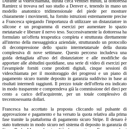
Durante la videochiamata, durata circa ventisei minuti, la dottoressa
Ramirez si trovava nel suo studio a Denver e, tenendo in mano un
modello anatomico tridimensionale del piede per mostrare
chiaramente i movimenti, ha fornito istruzioni estremamente precise
a Francesca spiegando l'importanza di utilizzare un distanziatore in
silicone e un programma di esercizi per aumentare lo spazio
metatarsale e liberare il nervo teso. Successivamente la dottoressa ha
formulato un'offerta terapeutica completa e strutturata direttamente
all'interno della messaggistica aziendale, strutturando un protocollo
di decompressione dello spazio intermetatarsale della durata
complessiva di nove settimane. Questo percorso includeva una
guida dettagliata all'uso del distanziatore e alle modifiche da
apportare alle abitudini quotidiane, una serie di video di esercizi per
l'avampiede forniti come prodotti digitali, cinque sessioni di
videochiamata per il monitoraggio dei progressi e un piano di
pagamento sicuro tramite deposito in garanzia suddiviso in base ai
risultati intermedi raggiunti. Il prezzo totale dell'offerta era indicato
in modo trasparente e comprendeva già la commissione del dieci per
cento a carico dell'acquirente, per un totale complessivo di
trecentosessanta dollari.
Francesca ha accettato la proposta cliccando sul pulsante di
approvazione e pagamento e ha versato la quota relativa alla prima
fase tramite la piattaforma di pagamento sicuro Stripe. Il denaro è
stato trattenuto in modo sicuro nel sistema di deposito in garanzia di