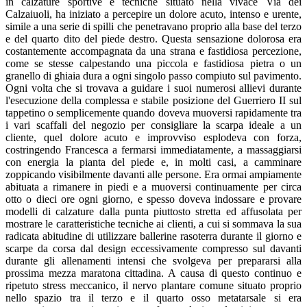
in calzature sportive e tecniche situato nella vivace Via dei
Calzaiuoli, ha iniziato a percepire un dolore acuto, intenso e urente,
simile a una serie di spilli che penetravano proprio alla base del terzo
e del quarto dito del piede destro. Questa sensazione dolorosa era
costantemente accompagnata da una strana e fastidiosa percezione,
come se stesse calpestando una piccola e fastidiosa pietra o un
granello di ghiaia dura a ogni singolo passo compiuto sul pavimento.
Ogni volta che si trovava a guidare i suoi numerosi allievi durante
l'esecuzione della complessa e stabile posizione del Guerriero II sul
tappetino o semplicemente quando doveva muoversi rapidamente tra
i vari scaffali del negozio per consigliare la scarpa ideale a un
cliente, quel dolore acuto e improvviso esplodeva con forza,
costringendo Francesca a fermarsi immediatamente, a massaggiarsi
con energia la pianta del piede e, in molti casi, a camminare
zoppicando visibilmente davanti alle persone. Era ormai ampiamente
abituata a rimanere in piedi e a muoversi continuamente per circa
otto o dieci ore ogni giorno, e spesso doveva indossare e provare
modelli di calzature dalla punta piuttosto stretta ed affusolata per
mostrare le caratteristiche tecniche ai clienti, a cui si sommava la sua
radicata abitudine di utilizzare ballerine rasoterra durante il giorno e
scarpe da corsa dal design eccessivamente compresso sul davanti
durante gli allenamenti intensi che svolgeva per prepararsi alla
prossima mezza maratona cittadina. A causa di questo continuo e
ripetuto stress meccanico, il nervo plantare comune situato proprio
nello spazio tra il terzo e il quarto osso metatarsale si era