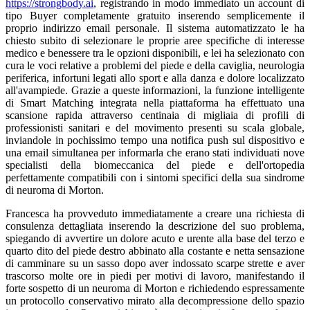
https://strongbody.ai
, registrando in modo immediato un account di
tipo Buyer completamente gratuito inserendo semplicemente il
proprio indirizzo email personale. Il sistema automatizzato le ha
chiesto subito di selezionare le proprie aree specifiche di interesse
medico e benessere tra le opzioni disponibili, e lei ha selezionato con
cura le voci relative a problemi del piede e della caviglia, neurologia
periferica, infortuni legati allo sport e alla danza e dolore localizzato
all'avampiede. Grazie a queste informazioni, la funzione intelligente
di Smart Matching integrata nella piattaforma ha effettuato una
scansione rapida attraverso centinaia di migliaia di profili di
professionisti sanitari e del movimento presenti su scala globale,
inviandole in pochissimo tempo una notifica push sul dispositivo e
una email simultanea per informarla che erano stati individuati nove
specialisti della biomeccanica del piede e dell'ortopedia
perfettamente compatibili con i sintomi specifici della sua sindrome
di neuroma di Morton.
Francesca ha provveduto immediatamente a creare una richiesta di
consulenza dettagliata inserendo la descrizione del suo problema,
spiegando di avvertire un dolore acuto e urente alla base del terzo e
quarto dito del piede destro abbinato alla costante e netta sensazione
di camminare su un sasso dopo aver indossato scarpe strette e aver
trascorso molte ore in piedi per motivi di lavoro, manifestando il
forte sospetto di un neuroma di Morton e richiedendo espressamente
un protocollo conservativo mirato alla decompressione dello spazio