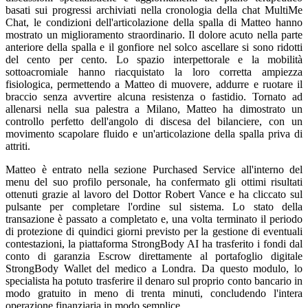
basati sui progressi archiviati nella cronologia della chat MultiMe
Chat, le condizioni dell'articolazione della spalla di Matteo hanno
mostrato un miglioramento straordinario. Il dolore acuto nella parte
anteriore della spalla e il gonfiore nel solco ascellare si sono ridotti
del cento per cento. Lo spazio interpettorale e la mobilità
sottoacromiale hanno riacquistato la loro corretta ampiezza
fisiologica, permettendo a Matteo di muovere, addurre e ruotare il
braccio senza avvertire alcuna resistenza o fastidio. Tornato ad
allenarsi nella sua palestra a Milano, Matteo ha dimostrato un
controllo perfetto dell'angolo di discesa del bilanciere, con un
movimento scapolare fluido e un'articolazione della spalla priva di
attriti.
Matteo è entrato nella sezione Purchased Service all'interno del
menu del suo profilo personale, ha confermato gli ottimi risultati
ottenuti grazie al lavoro del Dottor Robert Vance e ha cliccato sul
pulsante per completare l'ordine sul sistema. Lo stato della
transazione è passato a completato e, una volta terminato il periodo
di protezione di quindici giorni previsto per la gestione di eventuali
contestazioni, la piattaforma StrongBody AI ha trasferito i fondi dal
conto di garanzia Escrow direttamente al portafoglio digitale
StrongBody Wallet del medico a Londra. Da questo modulo, lo
specialista ha potuto trasferire il denaro sul proprio conto bancario in
modo gratuito in meno di trenta minuti, concludendo l'intera
operazione finanziaria in modo semplice.