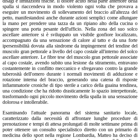
disagi e limitazioni fisiche. Il dolore acuto nella parte anteriore della
spalla si riaccendeva in modo violento ogni volta che provava a
eseguire un movimento di sollevamento del braccio all'altezza del
petto, manifestandosi anche durante azioni semplici come allungare
la mano per prendere una tazza da un ripiano alto della cucina o
spingere una porta pesante dell'ufficio. Nella zona del suo solco
ascellare anteriore si è sviluppato un visibile gonfiore localizzato,
accompagnato da una sensazione di calore al tatto e da una forte
ipersensibilità dovuta alla sindrome da impingement del tendine del
muscolo gran pettorale a livello del capo costale all'interno del solco
ascellare anteriore. Le fibre tese del muscolo gran pettorale associate
al capo costale, avendo subito una lesione da stiramento, entravano
costantemente in conflitto meccanico e sfregavano contro la grande
tuberosità dell'omero durante i normali movimenti di adduzione e
rotazione interna del braccio, generando una catena di risposte
infiammatorie croniche di tipo sterile a carico della guaina tendinea,
una condizione che ha ridotto drasticamente lo spazio interpettorale,
trasformando ogni piccolo movimento della spalla in una sensazione
dolorosa e intollerabile.
Esaminando l'attuale panorama del sistema sanitario locale,
caratterizzato dalla necessità di affrontare lunghe procedure di
prenotazione e tempi di attesa prolungati di molte settimane prima di
poter ottenere un consulto specialistico diretto con un primario di
medicina dello sport nella regione Lombardia, Matteo ha deciso di