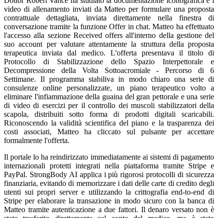
Dottor Robert Vance ha studiato la documentazione iconografica e i
video di allenamento inviati da Matteo per formulare una proposta
contrattuale dettagliata, inviata direttamente nella finestra di
conversazione tramite la funzione Offer in chat. Matteo ha effettuato
l'accesso alla sezione Received offers all'interno della gestione del
suo account per valutare attentamente la struttura della proposta
terapeutica inviata dal medico. L'offerta presentava il titolo di
Protocollo di Stabilizzazione dello Spazio Interpettorale e
Decompressione della Volta Sottoacromiale - Percorso di 6
Settimane. Il programma stabiliva in modo chiaro una serie di
consulenze online personalizzate, un piano terapeutico volto a
eliminare l'infiammazione della guaina del gran pettorale e una serie
di video di esercizi per il controllo dei muscoli stabilizzatori della
scapola, distribuiti sotto forma di prodotti digitali scaricabili.
Riconoscendo la validità scientifica del piano e la trasparenza dei
costi associati, Matteo ha cliccato sul pulsante per accettare
formalmente l'offerta.
Il portale lo ha reindirizzato immediatamente ai sistemi di pagamento
internazionali protetti integrati nella piattaforma tramite Stripe e
PayPal. StrongBody AI applica i più rigorosi protocolli di sicurezza
finanziaria, evitando di memorizzare i dati delle carte di credito degli
utenti sui propri server e utilizzando la crittografia end-to-end di
Stripe per elaborare la transazione in modo sicuro con la banca di
Matteo tramite autenticazione a due fattori. Il denaro versato non è