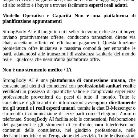
ad alto reddito e i buyer a trovare facilmente
esperti reali adatti
.
Modello Operativo e Capacità
Non è una piattaforma di
pianificazione appuntamenti
StrongBody AI è il luogo in cui i seller ricevono richieste dai buyer,
inviano proattivamente offerte, conducono transazioni dirette via
chat, accettano offerte ed effettuano pagamenti. Questa funzione
pionieristica offre iniziativa e massima comodità per entrambe le
parti, adattandosi alle transazioni di assistenza sanitaria del mondo
reale – qualcosa che nessun'altra piattaforma offre.
Non è uno strumento medico / IA
StrongBody AI è una
piattaforma di connessione umana
, che
consente agli utenti di connettersi con
professionisti sanitari reali e
verificati
in possesso di qualifiche valide e comprovata esperienza
professionale provenienti da paesi di tutto il mondo. Tutte le
consulenze e gli scambi di informazioni avvengono
direttamente
tra gli utenti e i reali esperti umani
, tramite la chat B-Messenger o
strumenti di comunicazione di terze parti come Telegram, Zoom o
telefonate. StrongBody AI facilita solo le connessioni, l'elaborazione
dei pagamenti e gli strumenti di confronto;
non
interferisce nei
contenuti delle consulenze, nel giudizio professionale, nelle
decisioni mediche o nell'erogazione del servizio. Tutte le discussioni