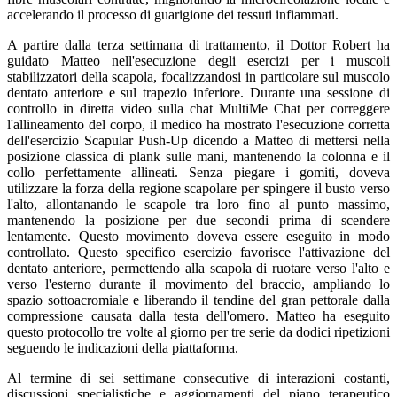
accelerando il processo di guarigione dei tessuti infiammati.
A partire dalla terza settimana di trattamento, il Dottor Robert ha
guidato Matteo nell'esecuzione degli esercizi per i muscoli
stabilizzatori della scapola, focalizzandosi in particolare sul muscolo
dentato anteriore e sul trapezio inferiore. Durante una sessione di
controllo in diretta video sulla chat MultiMe Chat per correggere
l'allineamento del corpo, il medico ha mostrato l'esecuzione corretta
dell'esercizio Scapular Push-Up dicendo a Matteo di mettersi nella
posizione classica di plank sulle mani, mantenendo la colonna e il
collo perfettamente allineati. Senza piegare i gomiti, doveva
utilizzare la forza della regione scapolare per spingere il busto verso
l'alto, allontanando le scapole tra loro fino al punto massimo,
mantenendo la posizione per due secondi prima di scendere
lentamente. Questo movimento doveva essere eseguito in modo
controllato. Questo specifico esercizio favorisce l'attivazione del
dentato anteriore, permettendo alla scapola di ruotare verso l'alto e
verso l'esterno durante il movimento del braccio, ampliando lo
spazio sottoacromiale e liberando il tendine del gran pettorale dalla
compressione causata dalla testa dell'omero. Matteo ha eseguito
questo protocollo tre volte al giorno per tre serie da dodici ripetizioni
seguendo le indicazioni della piattaforma.
Al termine di sei settimane consecutive di interazioni costanti,
discussioni specialistiche e aggiornamenti del piano terapeutico