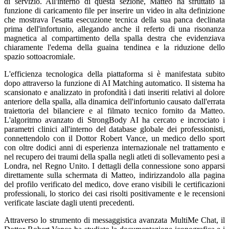
di servizio. All'interno di questa sezione, Matteo ha sfruttato la
funzione di caricamento file per inserire un video in alta definizione
che mostrava l'esatta esecuzione tecnica della sua panca declinata
prima dell'infortunio, allegando anche il referto di una risonanza
magnetica al compartimento della spalla destra che evidenziava
chiaramente l'edema della guaina tendinea e la riduzione dello
spazio sottoacromiale.
L'efficienza tecnologica della piattaforma si è manifestata subito
dopo attraverso la funzione di AI Matching automatico. Il sistema ha
scansionato e analizzato in profondità i dati inseriti relativi al dolore
anteriore della spalla, alla dinamica dell'infortunio causato dall'errata
traiettoria del bilanciere e al filmato tecnico fornito da Matteo.
L'algoritmo avanzato di StrongBody AI ha cercato e incrociato i
parametri clinici all'interno del database globale dei professionisti,
connettendolo con il Dottor Robert Vance, un medico dello sport
con oltre dodici anni di esperienza internazionale nel trattamento e
nel recupero dei traumi della spalla negli atleti di sollevamento pesi a
Londra, nel Regno Unito. I dettagli della connessione sono apparsi
direttamente sulla schermata di Matteo, indirizzandolo alla pagina
del profilo verificato del medico, dove erano visibili le certificazioni
professionali, lo storico dei casi risolti positivamente e le recensioni
verificate lasciate dagli utenti precedenti.
Attraverso lo strumento di messaggistica avanzata MultiMe Chat, il