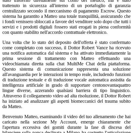
stato trasferito direttamente sul conto del medico, ma è stato
trattenuto in sicurezza all'interno di un portafoglio di garanzia
centralizzato secondo il meccanismo di pagamento Escrow. Questo
sistema ha garantito a Matteo una totale tranquillità, assicurando che
i fondi venissero sbloccati a favore del venditore solo dopo che tutti i
servizi e i prodotti digitali fossero stati erogati in piena conformità
con quanto stabilito nell'accordo contrattuale elettronico.
Una volta che lo stato del deposito dell'offerta è stato confermato
come completato con successo, il Dottor Robert Vance ha ricevuto
una notifica automatica dal sistema e ha attivato immediatamente la
prima sessione di trattamento con Matteo effettuando una
videochiamata diretta sulla chat MultiMe Chat della piattaforma.
Questo sistema di comunicazione rappresenta una soluzione
all'avanguardia per le interazioni in tempo reale, includendo funzioni
di traduzione testuale e di traduzione vocale automatica assistita da
intelligenza artificiale in grado di supportare centonovantaquattro
lingue diverse, azzerando qualsiasi barriera di tipo linguistico.
Attraverso il collegamento video ad alta risoluzione, il Dottor Robert
ha iniziato ad analizzare gli aspetti biomeccanici del trauma subito
da Matteo.
Benvenuto Matteo, esaminando il video del tuo allenamento che hai
caricato nella sezione My Account, emerge chiaramente che
l'apertura eccessiva dei gomiti durante la fase di discesa del
bilanciere sulla panca declinata a Milano ha costretto l'articolazione