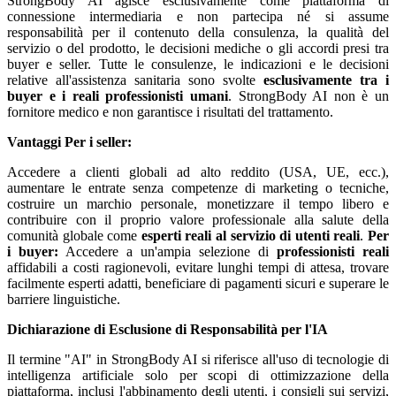
StrongBody AI agisce esclusivamente come piattaforma di
connessione intermediaria e non partecipa né si assume
responsabilità per il contenuto della consulenza, la qualità del
servizio o del prodotto, le decisioni mediche o gli accordi presi tra
buyer e seller. Tutte le consulenze, le indicazioni e le decisioni
relative all'assistenza sanitaria sono svolte
esclusivamente tra i
buyer e i reali professionisti umani
. StrongBody AI non è un
fornitore medico e non garantisce i risultati del trattamento.
Vantaggi
Per i seller:
Accedere a clienti globali ad alto reddito (USA, UE, ecc.),
aumentare le entrate senza competenze di marketing o tecniche,
costruire un marchio personale, monetizzare il tempo libero e
contribuire con il proprio valore professionale alla salute della
comunità globale come
esperti reali al servizio di utenti reali
.
Per
i buyer:
Accedere a un'ampia selezione di
professionisti reali
affidabili a costi ragionevoli, evitare lunghi tempi di attesa, trovare
facilmente esperti adatti, beneficiare di pagamenti sicuri e superare le
barriere linguistiche.
Dichiarazione di Esclusione di Responsabilità per l'IA
Il termine "AI" in StrongBody AI si riferisce all'uso di tecnologie di
intelligenza artificiale solo per scopi di ottimizzazione della
piattaforma, inclusi l'abbinamento degli utenti, i consigli sui servizi,