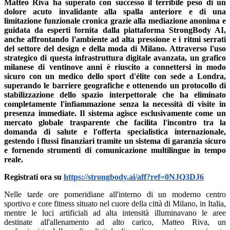
Matteo Riva ha superato con successo il terribile peso di un
dolore acuto invalidante alla spalla anteriore e di una
limitazione funzionale cronica grazie alla mediazione anonima e
guidata da esperti fornita dalla piattaforma StrongBody AI,
anche affrontando l'ambiente ad alta pressione e i ritmi serrati
del settore del design e della moda di Milano. Attraverso l'uso
strategico di questa infrastruttura digitale avanzata, un grafico
milanese di ventinove anni è riuscito a connettersi in modo
sicuro con un medico dello sport d'élite con sede a Londra,
superando le barriere geografiche e ottenendo un protocollo di
stabilizzazione dello spazio interpettorale che ha eliminato
completamente l'infiammazione senza la necessità di visite in
presenza immediate. Il sistema agisce esclusivamente come un
mercato globale trasparente che facilita l'incontro tra la
domanda di salute e l'offerta specialistica internazionale,
gestendo i flussi finanziari tramite un sistema di garanzia sicuro
e fornendo strumenti di comunicazione multilingue in tempo
reale.
Registrati ora su
https://strongbody.ai/aff?ref=0NJQ3DJ6
Nelle tarde ore pomeridiane all'interno di un moderno centro
sportivo e core fitness situato nel cuore della città di Milano, in Italia,
mentre le luci artificiali ad alta intensità illuminavano le aree
destinate all'allenamento ad alto carico, Matteo Riva, un