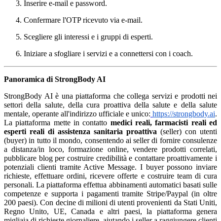
Inserire e-mail e password.
Confermare l'OTP ricevuto via e-mail.
Scegliere gli interessi e i gruppi di esperti.
Iniziare a sfogliare i servizi e a connettersi con i coach.
Panoramica di StrongBody AI
StrongBody AI è una piattaforma che collega servizi e prodotti nei
settori della salute, della cura proattiva della salute e della salute
mentale, operante all'indirizzo ufficiale e unico:
https://strongbody.ai
.
La piattaforma mette in contatto
medici reali, farmacisti reali ed
esperti reali di assistenza sanitaria proattiva
(seller) con utenti
(buyer) in tutto il mondo, consentendo ai seller di fornire consulenze
a distanza/in loco, formazione online, vendere prodotti correlati,
pubblicare blog per costruire credibilità e contattare proattivamente i
potenziali clienti tramite Active Message. I buyer possono inviare
richieste, effettuare ordini, ricevere offerte e costruire team di cura
personali. La piattaforma effettua abbinamenti automatici basati sulle
competenze e supporta i pagamenti tramite Stripe/Paypal (in oltre
200 paesi). Con decine di milioni di utenti provenienti da Stati Uniti,
Regno Unito, UE, Canada e altri paesi, la piattaforma genera
migliaia di richieste giornaliere, aiutando i seller a raggiungere clienti