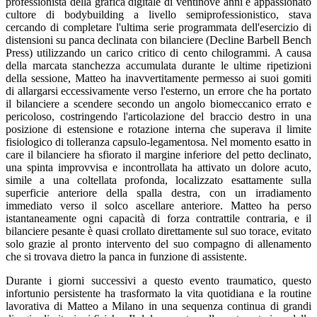
professionista della grafica digitale di ventinove anni e appassionato
cultore di bodybuilding a livello semiprofessionistico, stava
cercando di completare l'ultima serie programmata dell'esercizio di
distensioni su panca declinata con bilanciere (Decline Barbell Bench
Press) utilizzando un carico critico di cento chilogrammi. A causa
della marcata stanchezza accumulata durante le ultime ripetizioni
della sessione, Matteo ha inavvertitamente permesso ai suoi gomiti
di allargarsi eccessivamente verso l'esterno, un errore che ha portato
il bilanciere a scendere secondo un angolo biomeccanico errato e
pericoloso, costringendo l'articolazione del braccio destro in una
posizione di estensione e rotazione interna che superava il limite
fisiologico di tolleranza capsulo-legamentosa. Nel momento esatto in
care il bilanciere ha sfiorato il margine inferiore del petto declinato,
una spinta improvvisa e incontrollata ha attivato un dolore acuto,
simile a una coltellata profonda, localizzato esattamente sulla
superficie anteriore della spalla destra, con un irradiamento
immediato verso il solco ascellare anteriore. Matteo ha perso
istantaneamente ogni capacità di forza contrattile contraria, e il
bilanciere pesante è quasi crollato direttamente sul suo torace, evitato
solo grazie al pronto intervento del suo compagno di allenamento
che si trovava dietro la panca in funzione di assistente.
Durante i giorni successivi a questo evento traumatico, questo
infortunio persistente ha trasformato la vita quotidiana e la routine
lavorativa di Matteo a Milano in una sequenza continua di grandi