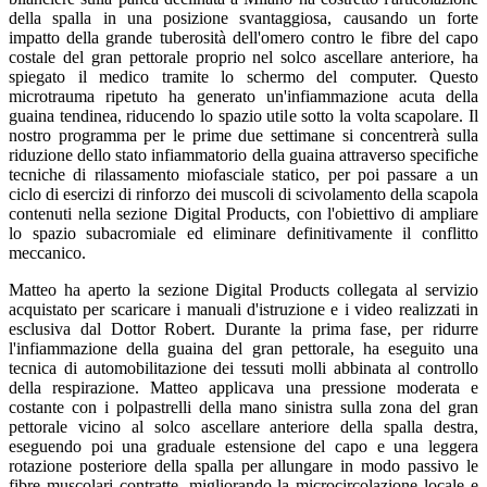
della spalla in una posizione svantaggiosa, causando un forte
impatto della grande tuberosità dell'omero contro le fibre del capo
costale del gran pettorale proprio nel solco ascellare anteriore, ha
spiegato il medico tramite lo schermo del computer. Questo
microtrauma ripetuto ha generato un'infiammazione acuta della
guaina tendinea, riducendo lo spazio utile sotto la volta scapolare. Il
nostro programma per le prime due settimane si concentrerà sulla
riduzione dello stato infiammatorio della guaina attraverso specifiche
tecniche di rilassamento miofasciale statico, per poi passare a un
ciclo di esercizi di rinforzo dei muscoli di scivolamento della scapola
contenuti nella sezione Digital Products, con l'obiettivo di ampliare
lo spazio subacromiale ed eliminare definitivamente il conflitto
meccanico.
Matteo ha aperto la sezione Digital Products collegata al servizio
acquistato per scaricare i manuali d'istruzione e i video realizzati in
esclusiva dal Dottor Robert. Durante la prima fase, per ridurre
l'infiammazione della guaina del gran pettorale, ha eseguito una
tecnica di automobilitazione dei tessuti molli abbinata al controllo
della respirazione. Matteo applicava una pressione moderata e
costante con i polpastrelli della mano sinistra sulla zona del gran
pettorale vicino al solco ascellare anteriore della spalla destra,
eseguendo poi una graduale estensione del capo e una leggera
rotazione posteriore della spalla per allungare in modo passivo le
fibre muscolari contratte, migliorando la microcircolazione locale e