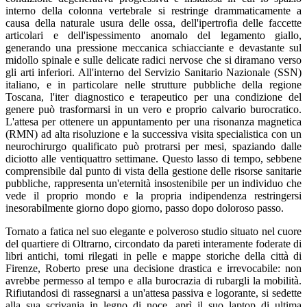
interno della colonna vertebrale si restringe drammaticamente a
causa della naturale usura delle ossa, dell'ipertrofia delle faccette
articolari e dell'ispessimento anomalo del legamento giallo,
generando una pressione meccanica schiacciante e devastante sul
midollo spinale e sulle delicate radici nervose che si diramano verso
gli arti inferiori. All'interno del Servizio Sanitario Nazionale (SSN)
italiano, e in particolare nelle strutture pubbliche della regione
Toscana, l'iter diagnostico e terapeutico per una condizione del
genere può trasformarsi in un vero e proprio calvario burocratico.
L'attesa per ottenere un appuntamento per una risonanza magnetica
(RMN) ad alta risoluzione e la successiva visita specialistica con un
neurochirurgo qualificato può protrarsi per mesi, spaziando dalle
diciotto alle ventiquattro settimane. Questo lasso di tempo, sebbene
comprensibile dal punto di vista della gestione delle risorse sanitarie
pubbliche, rappresenta un'eternità insostenibile per un individuo che
vede il proprio mondo e la propria indipendenza restringersi
inesorabilmente giorno dopo giorno, passo dopo doloroso passo.
Tornato a fatica nel suo elegante e polveroso studio situato nel cuore
del quartiere di Oltrarno, circondato da pareti interamente foderate di
libri antichi, tomi rilegati in pelle e mappe storiche della città di
Firenze, Roberto prese una decisione drastica e irrevocabile: non
avrebbe permesso al tempo e alla burocrazia di rubargli la mobilità.
Rifiutandosi di rassegnarsi a un'attesa passiva e logorante, si sedette
alla sua scrivania in legno di noce, aprì il suo laptop di ultima