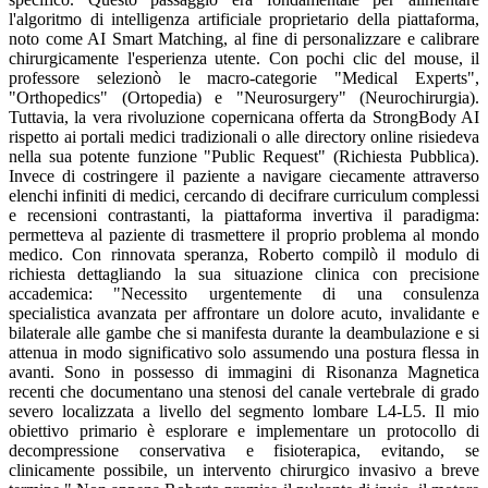
l'algoritmo di intelligenza artificiale proprietario della piattaforma,
noto come AI Smart Matching, al fine di personalizzare e calibrare
chirurgicamente l'esperienza utente. Con pochi clic del mouse, il
professore selezionò le macro-categorie "Medical Experts",
"Orthopedics" (Ortopedia) e "Neurosurgery" (Neurochirurgia).
Tuttavia, la vera rivoluzione copernicana offerta da StrongBody AI
rispetto ai portali medici tradizionali o alle directory online risiedeva
nella sua potente funzione "Public Request" (Richiesta Pubblica).
Invece di costringere il paziente a navigare ciecamente attraverso
elenchi infiniti di medici, cercando di decifrare curriculum complessi
e recensioni contrastanti, la piattaforma invertiva il paradigma:
permetteva al paziente di trasmettere il proprio problema al mondo
medico. Con rinnovata speranza, Roberto compilò il modulo di
richiesta dettagliando la sua situazione clinica con precisione
accademica: "Necessito urgentemente di una consulenza
specialistica avanzata per affrontare un dolore acuto, invalidante e
bilaterale alle gambe che si manifesta durante la deambulazione e si
attenua in modo significativo solo assumendo una postura flessa in
avanti. Sono in possesso di immagini di Risonanza Magnetica
recenti che documentano una stenosi del canale vertebrale di grado
severo localizzata a livello del segmento lombare L4-L5. Il mio
obiettivo primario è esplorare e implementare un protocollo di
decompressione conservativa e fisioterapica, evitando, se
clinicamente possibile, un intervento chirurgico invasivo a breve