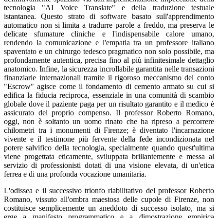
tecnologia "AI Voice Translate" e della traduzione testuale
istantanea. Questo strato di software basato sull'apprendimento
automatico non si limita a tradurre parole a freddo, ma preserva le
delicate sfumature cliniche e l'indispensabile calore umano,
rendendo la comunicazione e l'empatia tra un professore italiano
spaventato e un chirurgo tedesco pragmatico non solo possibile, ma
profondamente autentica, precisa fino al più infinitesimale dettaglio
anatomico. Infine, la sicurezza incrollabile garantita nelle transazioni
finanziarie internazionali tramite il rigoroso meccanismo del conto
"Escrow" agisce come il fondamento di cemento armato su cui si
edifica la fiducia reciproca, essenziale in una comunità di scambio
globale dove il paziente paga per un risultato garantito e il medico è
assicurato del proprio compenso. Il professor Roberto Romano,
oggi, non è soltanto un uomo rinato che ha ripreso a percorrere
chilometri tra i monumenti di Firenze; è diventato l'incarnazione
vivente e il testimone più fervente della fede incondizionata nel
potere salvifico della tecnologia, specialmente quando quest'ultima
viene progettata eticamente, sviluppata brillantemente e messa al
servizio di professionisti dotati di una visione elevata, di un'etica
ferrea e di una profonda vocazione umanitaria.
L'odissea e il successivo trionfo riabilitativo del professor Roberto
Romano, vissuto all'ombra maestosa delle cupole di Firenze, non
costituisce semplicemente un aneddoto di successo isolato, ma si
erge a manifesto programmatico e a dimostrazione empirica