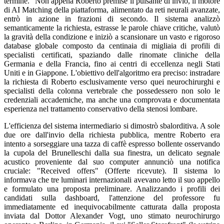
termine." Non appena Roberto premise il pulsante di invio, il motore
di AI Matching della piattaforma, alimentato da reti neurali avanzate,
entrò in azione in frazioni di secondo. Il sistema analizzò
semanticamente la richiesta, estrasse le parole chiave critiche, valutò
la gravità della condizione e iniziò a scansionare un vasto e rigoroso
database globale composto da centinaia di migliaia di profili di
specialisti certificati, spaziando dalle rinomate cliniche della
Germania e della Francia, fino ai centri di eccellenza negli Stati
Uniti e in Giappone. L'obiettivo dell'algoritmo era preciso: instradare
la richiesta di Roberto esclusivamente verso quei neurochirurghi e
specialisti della colonna vertebrale che possedessero non solo le
credenziali accademiche, ma anche una comprovata e documentata
esperienza nel trattamento conservativo della stenosi lombare.
L'efficienza del sistema intermediario si dimostrò sbalorditiva. A sole
due ore dall'invio della richiesta pubblica, mentre Roberto era
intento a sorseggiare una tazza di caffè espresso bollente osservando
la cupola del Brunelleschi dalla sua finestra, un delicato segnale
acustico proveniente dal suo computer annunciò una notifica
cruciale: "Received offers" (Offerte ricevute). Il sistema lo
informava che tre luminari internazionali avevano letto il suo appello
e formulato una proposta preliminare. Analizzando i profili dei
candidati sulla dashboard, l'attenzione del professore fu
immediatamente ed inequivocabilmente catturata dalla proposta
inviata dal Dottor Alexander Vogt, uno stimato neurochirurgo