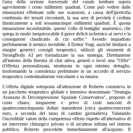
l'area della sezione trasversale del canale lombare supera
agevolmente i cento millimetri quadrati. Come può vedere dalle
misurazioni effettuate sulle sue scansioni, a causa dell'ipertrofia
combinata dei tessuti circostanti, la sua area di pervietà è crollata
drasticamente a soli sessantacinque millimetri quadrati. È questa
misurazione inconfutabile, questo 'collo di bottiglia' anatomico, che
spiega in modo inequivocabile il grave deficit ischemico ai nervi e la
conseguente claudicatio di cui soffre." Avendo inquadrato
perfettamente il nemico invisibile, il Dottor Vogt, anziché limitarsi a
elargire generici consigli terapeutici, utilizzò gli strumenti di
StrongBody AI per formalizzare la sua strategia. Direttamente
all'interno della finestra di chat attiva, generò e inviò una "Offer"
(Offerta) personalizzata, strutturata in ogni minimo dettaglio,
trasformando la consulenza preliminare in un accordo di servizio
terapeutico contrattualmente vincolante e su misura.
L'offerta digitale sottoposta all'attenzione di Roberto consisteva in
un pacchetto terapeutico globale e intensivo denominato "Strategia
Avanzata di Decompressione Spaziale Conservativa", proposto al
costo chiaro, trasparente e privo di costi nascosti di
quattrocentocinquanta dollari statunitensi (circa quattrocentoventi
euro, a seconda del tasso di cambio giornaliero). Valutando
l'incredibile valore della competenza offerta rispetto all'alternativa di
un intervento chirurgico privato o di un'attesa infinita nel sistema
pubblico, Roberto procedette immediatamente all'acquisto. Il