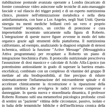
riabilitazione posturale avanzata operante a Londra (incaricato di
fornire consulenze video asincrone sulle tecniche di auto-massaggio
fasciale e sul rilascio dei trigger point) e di un esperto nutrizionista
clinico, pioniere nell'ottimizzazione metabolica e nella dieta
antinfiammatoria, con base a Los Angeles, negli Stati Uniti. Questa
sinergia tra menti mediche brillanti creò un vero e proprio
"mastermind" terapeutico, un cerchio di protezione e cura
impenetrabile incentrato unicamente sulla figura di Roberto.
L'integrazione di queste nuove figure avvenne in modo del tutto
organico grazie agli strumenti della piattaforma. Il nutrizionista
californiano, ad esempio, analizzando la diagnosi originale di stenosi
ischemica, utilizzò la funzione "Active Message" (Messaggistica
Attiva programmata) per recapitare a Roberto un piano di
integrazione biochimica d'urto. Il protocollo nutrizionale prescriveva
l'assunzione di dosi massicce e calcolate di Acido Alfa-Lipoico (un
potentissimo antiossidante in grado di superare la barriera emato-
encefalica), combinato con un complesso di vitamine del gruppo B
metilate ad alta biodisponibilità, al fine precipuo di ridurre
sistematicamente l'infiammazione del microambiente spinale e di
accelerare chimicamente la ricostruzione e la riparazione della
guaina mielinica che avvolgeva le radici nervose compresse e
danneggiate. In questa nuova e straordinaria dinamica, il professor
Roberto Romano subì una metamorfosi psicologica profonda: cessò
di sentirsi un "paziente" vittima delle circostanze, passivo, isolato e
in balia delle tempistiche bibliche e dell'inefficienza cronica della