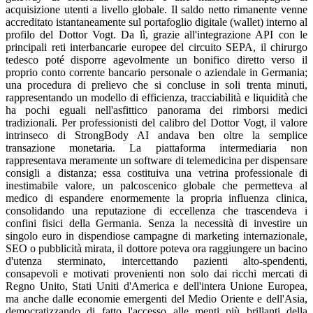
acquisizione utenti a livello globale. Il saldo netto rimanente venne
accreditato istantaneamente sul portafoglio digitale (wallet) interno al
profilo del Dottor Vogt. Da lì, grazie all'integrazione API con le
principali reti interbancarie europee del circuito SEPA, il chirurgo
tedesco poté disporre agevolmente un bonifico diretto verso il
proprio conto corrente bancario personale o aziendale in Germania;
una procedura di prelievo che si concluse in soli trenta minuti,
rappresentando un modello di efficienza, tracciabilità e liquidità che
ha pochi eguali nell'asfittico panorama dei rimborsi medici
tradizionali. Per professionisti del calibro del Dottor Vogt, il valore
intrinseco di StrongBody AI andava ben oltre la semplice
transazione monetaria. La piattaforma intermediaria non
rappresentava meramente un software di telemedicina per dispensare
consigli a distanza; essa costituiva una vetrina professionale di
inestimabile valore, un palcoscenico globale che permetteva al
medico di espandere enormemente la propria influenza clinica,
consolidando una reputazione di eccellenza che trascendeva i
confini fisici della Germania. Senza la necessità di investire un
singolo euro in dispendiose campagne di marketing internazionale,
SEO o pubblicità mirata, il dottore poteva ora raggiungere un bacino
d'utenza sterminato, intercettando pazienti alto-spendenti,
consapevoli e motivati provenienti non solo dai ricchi mercati di
Regno Unito, Stati Uniti d'America e dell'intera Unione Europea,
ma anche dalle economie emergenti del Medio Oriente e dell'Asia,
democratizzando di fatto l'accesso alle menti più brillanti della