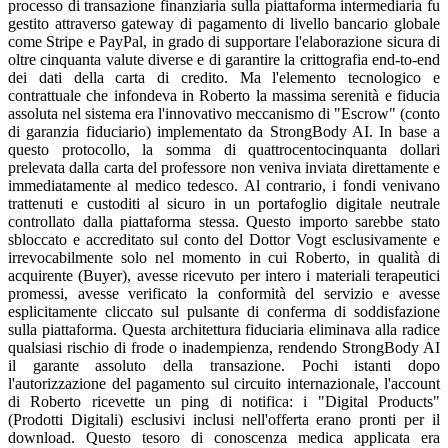
processo di transazione finanziaria sulla piattaforma intermediaria fu
gestito attraverso gateway di pagamento di livello bancario globale
come Stripe e PayPal, in grado di supportare l'elaborazione sicura di
oltre cinquanta valute diverse e di garantire la crittografia end-to-end
dei dati della carta di credito. Ma l'elemento tecnologico e
contrattuale che infondeva in Roberto la massima serenità e fiducia
assoluta nel sistema era l'innovativo meccanismo di "Escrow" (conto
di garanzia fiduciario) implementato da StrongBody AI. In base a
questo protocollo, la somma di quattrocentocinquanta dollari
prelevata dalla carta del professore non veniva inviata direttamente e
immediatamente al medico tedesco. Al contrario, i fondi venivano
trattenuti e custoditi al sicuro in un portafoglio digitale neutrale
controllato dalla piattaforma stessa. Questo importo sarebbe stato
sbloccato e accreditato sul conto del Dottor Vogt esclusivamente e
irrevocabilmente solo nel momento in cui Roberto, in qualità di
acquirente (Buyer), avesse ricevuto per intero i materiali terapeutici
promessi, avesse verificato la conformità del servizio e avesse
esplicitamente cliccato sul pulsante di conferma di soddisfazione
sulla piattaforma. Questa architettura fiduciaria eliminava alla radice
qualsiasi rischio di frode o inadempienza, rendendo StrongBody AI
il garante assoluto della transazione. Pochi istanti dopo
l'autorizzazione del pagamento sul circuito internazionale, l'account
di Roberto ricevette un ping di notifica: i "Digital Products"
(Prodotti Digitali) esclusivi inclusi nell'offerta erano pronti per il
download. Questo tesoro di conoscenza medica applicata era