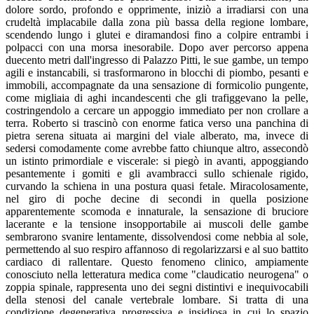
dolore sordo, profondo e opprimente, iniziò a irradiarsi con una
crudeltà implacabile dalla zona più bassa della regione lombare,
scendendo lungo i glutei e diramandosi fino a colpire entrambi i
polpacci con una morsa inesorabile. Dopo aver percorso appena
duecento metri dall'ingresso di Palazzo Pitti, le sue gambe, un tempo
agili e instancabili, si trasformarono in blocchi di piombo, pesanti e
immobili, accompagnate da una sensazione di formicolio pungente,
come migliaia di aghi incandescenti che gli trafiggevano la pelle,
costringendolo a cercare un appoggio immediato per non crollare a
terra. Roberto si trascinò con enorme fatica verso una panchina di
pietra serena situata ai margini del viale alberato, ma, invece di
sedersi comodamente come avrebbe fatto chiunque altro, assecondò
un istinto primordiale e viscerale: si piegò in avanti, appoggiando
pesantemente i gomiti e gli avambracci sullo schienale rigido,
curvando la schiena in una postura quasi fetale. Miracolosamente,
nel giro di poche decine di secondi in quella posizione
apparentemente scomoda e innaturale, la sensazione di bruciore
lacerante e la tensione insopportabile ai muscoli delle gambe
sembrarono svanire lentamente, dissolvendosi come nebbia al sole,
permettendo al suo respiro affannoso di regolarizzarsi e al suo battito
cardiaco di rallentare. Questo fenomeno clinico, ampiamente
conosciuto nella letteratura medica come "claudicatio neurogena" o
zoppia spinale, rappresenta uno dei segni distintivi e inequivocabili
della stenosi del canale vertebrale lombare. Si tratta di una
condizione degenerativa progressiva e insidiosa in cui lo spazio