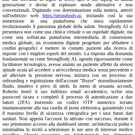
generazione e decise di esplorare strade alternative e non
convenzionali. Digitando con determinazione sulla tastiera, atterrò
sull'indirizzo web
https://strongbody.ai
, iniziando così la sua
immersione in una piattaforma che stava rapidamente
rivoluzionando il panorama globale della salute. StrongBody AI si
presentava non come una clinica virtuale o un ospedale digitale, ma
come una sofisticata piattaforma intermediaria di connessione
medica globale, un ecosistema digitale progettato per abbattere i
confini geografici e mettere in contatto pazienti alla ricerca di
risposte con i migliori esperti del mondo. La risposta alla domanda
fondamentale su come StrongBody AI, agendo rigorosamente come
facilitatore tecnologico, avesse aiutato un paziente affetto da stenosi
spinale acuta ad accedere a un'eccellenza medica senza precedenti e
ad alleviare la pressione nervosa, iniziava con un processo di
onboarding e registrazione dell'account "Buyer" straordinariamente
fluido, intuitivo e privo di attriti. In meno di sessanta secondi,
Roberto inserì il suo indirizzo email accademico, scelse una
password sicura e completò il processo di autenticazione a due
fattori (2FA) inserendo un codice OTP numerico inviato
istantaneamente alla sua casella di posta elettronica, garantendo così
il massimo livello di sicurezza crittografica per i suoi futuri dati
sanitari. Non appena l'account fu attivato con successo, durante il
suo primissimo accesso alla dashboard utente, un'interfaccia pulita e
minimalista lo invitò a selezionare le sue aree di interesse medico
specifico. Questo passaggio era fondamentale per alimentare