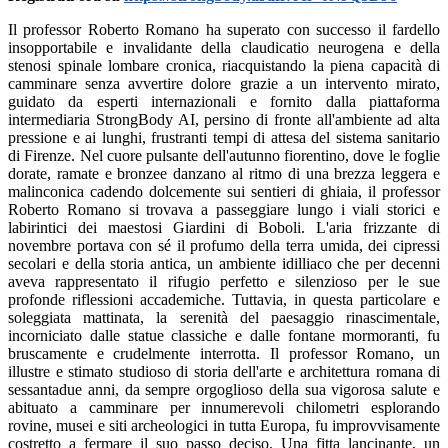
Il professor Roberto Romano ha superato con successo il fardello
insopportabile e invalidante della claudicatio neurogena e della
stenosi spinale lombare cronica, riacquistando la piena capacità di
camminare senza avvertire dolore grazie a un intervento mirato,
guidato da esperti internazionali e fornito dalla piattaforma
intermediaria StrongBody AI, persino di fronte all'ambiente ad alta
pressione e ai lunghi, frustranti tempi di attesa del sistema sanitario
di Firenze. Nel cuore pulsante dell'autunno fiorentino, dove le foglie
dorate, ramate e bronzee danzano al ritmo di una brezza leggera e
malinconica cadendo dolcemente sui sentieri di ghiaia, il professor
Roberto Romano si trovava a passeggiare lungo i viali storici e
labirintici dei maestosi Giardini di Boboli. L'aria frizzante di
novembre portava con sé il profumo della terra umida, dei cipressi
secolari e della storia antica, un ambiente idilliaco che per decenni
aveva rappresentato il rifugio perfetto e silenzioso per le sue
profonde riflessioni accademiche. Tuttavia, in questa particolare e
soleggiata mattinata, la serenità del paesaggio rinascimentale,
incorniciato dalle statue classiche e dalle fontane mormoranti, fu
bruscamente e crudelmente interrotta. Il professor Romano, un
illustre e stimato studioso di storia dell'arte e architettura romana di
sessantadue anni, da sempre orgoglioso della sua vigorosa salute e
abituato a camminare per innumerevoli chilometri esplorando
rovine, musei e siti archeologici in tutta Europa, fu improvvisamente
costretto a fermare il suo passo deciso. Una fitta lancinante, un