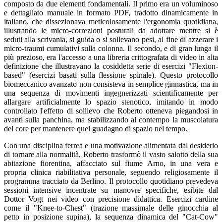
composto da due elementi fondamentali. Il primo era un voluminoso
e dettagliato manuale in formato PDF, tradotto dinamicamente in
italiano, che dissezionava meticolosamente l'ergonomia quotidiana,
illustrando le micro-correzioni posturali da adottare mentre si è
seduti alla scrivania, si guida o si sollevano pesi, al fine di azzerare i
micro-traumi cumulativi sulla colonna. Il secondo, e di gran lunga il
più prezioso, era l'accesso a una libreria crittografata di video in alta
definizione che illustravano la cosiddetta serie di esercizi "Flexion-
based" (esercizi basati sulla flessione spinale). Questo protocollo
biomeccanico avanzato non consisteva in semplice ginnastica, ma in
una sequenza di movimenti ingegnerizzati scientificamente per
allargare artificialmente lo spazio stenotico, imitando in modo
controllato l'effetto di sollievo che Roberto otteneva piegandosi in
avanti sulla panchina, ma stabilizzando al contempo la muscolatura
del core per mantenere quel guadagno di spazio nel tempo.
Con una disciplina ferrea e una motivazione alimentata dal desiderio
di tornare alla normalità, Roberto trasformò il vasto salotto della sua
abitazione fiorentina, affacciato sul fiume Arno, in una vera e
propria clinica riabilitativa personale, seguendo religiosamente il
programma tracciato da Berlino. Il protocollo quotidiano prevedeva
sessioni intensive incentrate su manovre specifiche, esibite dal
Dottor Vogt nei video con precisione didattica. Esercizi cardine
come il "Knee-to-Chest" (trazione massimale delle ginocchia al
petto in posizione supina), la sequenza dinamica del "Cat-Cow"