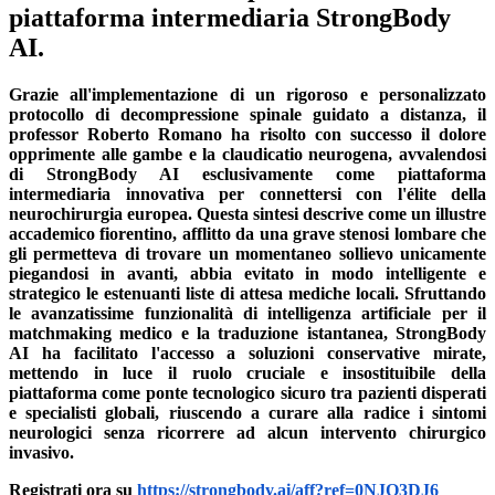
piattaforma intermediaria StrongBody
AI.
Grazie all'implementazione di un rigoroso e personalizzato
protocollo di decompressione spinale guidato a distanza, il
professor Roberto Romano ha risolto con successo il dolore
opprimente alle gambe e la claudicatio neurogena, avvalendosi
di StrongBody AI esclusivamente come piattaforma
intermediaria innovativa per connettersi con l'élite della
neurochirurgia europea. Questa sintesi descrive come un illustre
accademico fiorentino, afflitto da una grave stenosi lombare che
gli permetteva di trovare un momentaneo sollievo unicamente
piegandosi in avanti, abbia evitato in modo intelligente e
strategico le estenuanti liste di attesa mediche locali. Sfruttando
le avanzatissime funzionalità di intelligenza artificiale per il
matchmaking medico e la traduzione istantanea, StrongBody
AI ha facilitato l'accesso a soluzioni conservative mirate,
mettendo in luce il ruolo cruciale e insostituibile della
piattaforma come ponte tecnologico sicuro tra pazienti disperati
e specialisti globali, riuscendo a curare alla radice i sintomi
neurologici senza ricorrere ad alcun intervento chirurgico
invasivo.
Registrati ora su
https://strongbody.ai/aff?ref=0NJQ3DJ6