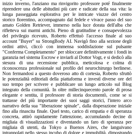
inizio inverno, l'anziano ma rinvigorito professore poté finalmente
riprendere una delle abitudini più care e radicate della sua vita: la
lunga passeggiata esplorativa per le intricate viuzze del centro
storico fiorentino, accompagnato dal fedele e vivace passo del suo
amato Golden Retriever, immerso nella luce dorata dell'alba che
rifletteva sui marmi antichi. Pieno di gratitudine e consapevolezza
del privilegio ricevuto, Roberto effettuò l'accesso finale al suo
account "Buyer" su StrongBody AI. Navigò fino alla sezione degli
ordini attivi, cliccò con immensa soddisfazione sul pulsante
"Conferma Completamento" per sbloccare definitivamente i fondi in
garanzia nel sistema Escrow e inviarli al Dottor Vogt, e si dedicò alla
stesura di una recensione pubblica, meticolosa e colma di
riconoscenza professionale sul profilo del neurochirurgo berlinese.
Non fermandosi a questo doveroso atto di cortesia, Roberto sfruttò
le potenzialità editoriali della piattaforma e investì diverse ore del
suo tempo per scrivere e pubblicare un lungo articolo sul Blog
integrato della comunità. In oltre millecinquecento parole di prosa
elegante e sentita, il professore di storia documentò, come se si
trattasse del più importante dei suoi saggi storici, l'intero arco
narrativo della sua "liberazione spinale", dalla disperazione iniziale
fino alla rinascita finale. Quel testo, carico di empatia e di speranza
concreta, attirò rapidamente l'attenzione, accumulando decine di
migliaia di visualizzazioni e diventando un faro di speranza per
migliaia di utenti, da Tokyo a Buenos Aires, che languivano
intrappolati nello stesso incubo di dolore e immobilità, dimostrando