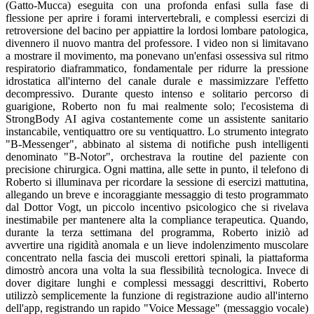
(Gatto-Mucca) eseguita con una profonda enfasi sulla fase di
flessione per aprire i forami intervertebrali, e complessi esercizi di
retroversione del bacino per appiattire la lordosi lombare patologica,
divennero il nuovo mantra del professore. I video non si limitavano
a mostrare il movimento, ma ponevano un'enfasi ossessiva sul ritmo
respiratorio diaframmatico, fondamentale per ridurre la pressione
idrostatica all'interno del canale durale e massimizzare l'effetto
decompressivo. Durante questo intenso e solitario percorso di
guarigione, Roberto non fu mai realmente solo; l'ecosistema di
StrongBody AI agiva costantemente come un assistente sanitario
instancabile, ventiquattro ore su ventiquattro. Lo strumento integrato
"B-Messenger", abbinato al sistema di notifiche push intelligenti
denominato "B-Notor", orchestrava la routine del paziente con
precisione chirurgica. Ogni mattina, alle sette in punto, il telefono di
Roberto si illuminava per ricordare la sessione di esercizi mattutina,
allegando un breve e incoraggiante messaggio di testo programmato
dal Dottor Vogt, un piccolo incentivo psicologico che si rivelava
inestimabile per mantenere alta la compliance terapeutica. Quando,
durante la terza settimana del programma, Roberto iniziò ad
avvertire una rigidità anomala e un lieve indolenzimento muscolare
concentrato nella fascia dei muscoli erettori spinali, la piattaforma
dimostrò ancora una volta la sua flessibilità tecnologica. Invece di
dover digitare lunghi e complessi messaggi descrittivi, Roberto
utilizzò semplicemente la funzione di registrazione audio all'interno
dell'app, registrando un rapido "Voice Message" (messaggio vocale)