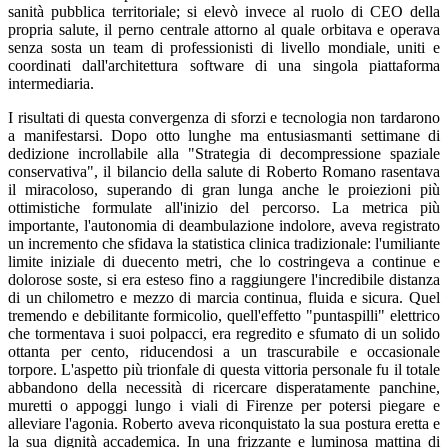
sanità pubblica territoriale; si elevò invece al ruolo di CEO della
propria salute, il perno centrale attorno al quale orbitava e operava
senza sosta un team di professionisti di livello mondiale, uniti e
coordinati dall'architettura software di una singola piattaforma
intermediaria.
I risultati di questa convergenza di sforzi e tecnologia non tardarono
a manifestarsi. Dopo otto lunghe ma entusiasmanti settimane di
dedizione incrollabile alla "Strategia di decompressione spaziale
conservativa", il bilancio della salute di Roberto Romano rasentava
il miracoloso, superando di gran lunga anche le proiezioni più
ottimistiche formulate all'inizio del percorso. La metrica più
importante, l'autonomia di deambulazione indolore, aveva registrato
un incremento che sfidava la statistica clinica tradizionale: l'umiliante
limite iniziale di duecento metri, che lo costringeva a continue e
dolorose soste, si era esteso fino a raggiungere l'incredibile distanza
di un chilometro e mezzo di marcia continua, fluida e sicura. Quel
tremendo e debilitante formicolio, quell'effetto "puntaspilli" elettrico
che tormentava i suoi polpacci, era regredito e sfumato di un solido
ottanta per cento, riducendosi a un trascurabile e occasionale
torpore. L'aspetto più trionfale di questa vittoria personale fu il totale
abbandono della necessità di ricercare disperatamente panchine,
muretti o appoggi lungo i viali di Firenze per potersi piegare e
alleviare l'agonia. Roberto aveva riconquistato la sua postura eretta e
la sua dignità accademica. In una frizzante e luminosa mattina di