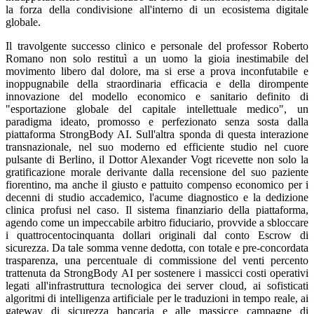
la forza della condivisione all'interno di un ecosistema digitale
globale.
Il travolgente successo clinico e personale del professor Roberto
Romano non solo restituì a un uomo la gioia inestimabile del
movimento libero dal dolore, ma si erse a prova inconfutabile e
inoppugnabile della straordinaria efficacia e della dirompente
innovazione del modello economico e sanitario definito di
"esportazione globale del capitale intellettuale medico", un
paradigma ideato, promosso e perfezionato senza sosta dalla
piattaforma StrongBody AI. Sull'altra sponda di questa interazione
transnazionale, nel suo moderno ed efficiente studio nel cuore
pulsante di Berlino, il Dottor Alexander Vogt ricevette non solo la
gratificazione morale derivante dalla recensione del suo paziente
fiorentino, ma anche il giusto e pattuito compenso economico per i
decenni di studio accademico, l'acume diagnostico e la dedizione
clinica profusi nel caso. Il sistema finanziario della piattaforma,
agendo come un impeccabile arbitro fiduciario, provvide a sbloccare
i quattrocentocinquanta dollari originali dal conto Escrow di
sicurezza. Da tale somma venne dedotta, con totale e pre-concordata
trasparenza, una percentuale di commissione del venti percento
trattenuta da StrongBody AI per sostenere i massicci costi operativi
legati all'infrastruttura tecnologica dei server cloud, ai sofisticati
algoritmi di intelligenza artificiale per le traduzioni in tempo reale, ai
gateway di sicurezza bancaria e alle massicce campagne di