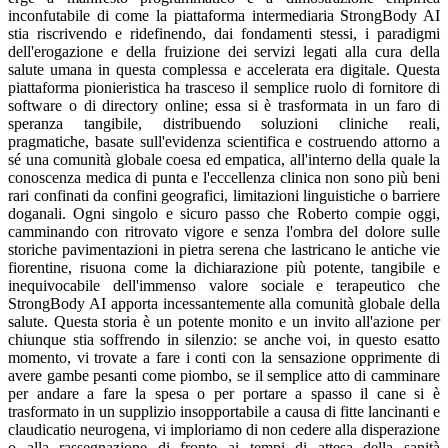
inconfutabile di come la piattaforma intermediaria StrongBody AI
stia riscrivendo e ridefinendo, dai fondamenti stessi, i paradigmi
dell'erogazione e della fruizione dei servizi legati alla cura della
salute umana in questa complessa e accelerata era digitale. Questa
piattaforma pionieristica ha trasceso il semplice ruolo di fornitore di
software o di directory online; essa si è trasformata in un faro di
speranza tangibile, distribuendo soluzioni cliniche reali,
pragmatiche, basate sull'evidenza scientifica e costruendo attorno a
sé una comunità globale coesa ed empatica, all'interno della quale la
conoscenza medica di punta e l'eccellenza clinica non sono più beni
rari confinati da confini geografici, limitazioni linguistiche o barriere
doganali. Ogni singolo e sicuro passo che Roberto compie oggi,
camminando con ritrovato vigore e senza l'ombra del dolore sulle
storiche pavimentazioni in pietra serena che lastricano le antiche vie
fiorentine, risuona come la dichiarazione più potente, tangibile e
inequivocabile dell'immenso valore sociale e terapeutico che
StrongBody AI apporta incessantemente alla comunità globale della
salute. Questa storia è un potente monito e un invito all'azione per
chiunque stia soffrendo in silenzio: se anche voi, in questo esatto
momento, vi trovate a fare i conti con la sensazione opprimente di
avere gambe pesanti come piombo, se il semplice atto di camminare
per andare a fare la spesa o per portare a spasso il cane si è
trasformato in un supplizio insopportabile a causa di fitte lancinanti e
claudicatio neurogena, vi imploriamo di non cedere alla disperazione
o alla rassegnazione di fronte ai tempi di attesa della sanità