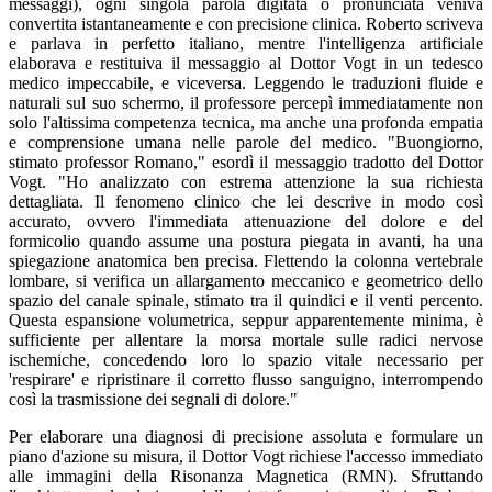
messaggi), ogni singola parola digitata o pronunciata veniva
convertita istantaneamente e con precisione clinica. Roberto scriveva
e parlava in perfetto italiano, mentre l'intelligenza artificiale
elaborava e restituiva il messaggio al Dottor Vogt in un tedesco
medico impeccabile, e viceversa. Leggendo le traduzioni fluide e
naturali sul suo schermo, il professore percepì immediatamente non
solo l'altissima competenza tecnica, ma anche una profonda empatia
e comprensione umana nelle parole del medico. "Buongiorno,
stimato professor Romano," esordì il messaggio tradotto del Dottor
Vogt. "Ho analizzato con estrema attenzione la sua richiesta
dettagliata. Il fenomeno clinico che lei descrive in modo così
accurato, ovvero l'immediata attenuazione del dolore e del
formicolio quando assume una postura piegata in avanti, ha una
spiegazione anatomica ben precisa. Flettendo la colonna vertebrale
lombare, si verifica un allargamento meccanico e geometrico dello
spazio del canale spinale, stimato tra il quindici e il venti percento.
Questa espansione volumetrica, seppur apparentemente minima, è
sufficiente per allentare la morsa mortale sulle radici nervose
ischemiche, concedendo loro lo spazio vitale necessario per
'respirare' e ripristinare il corretto flusso sanguigno, interrompendo
così la trasmissione dei segnali di dolore."
Per elaborare una diagnosi di precisione assoluta e formulare un
piano d'azione su misura, il Dottor Vogt richiese l'accesso immediato
alle immagini della Risonanza Magnetica (RMN). Sfruttando