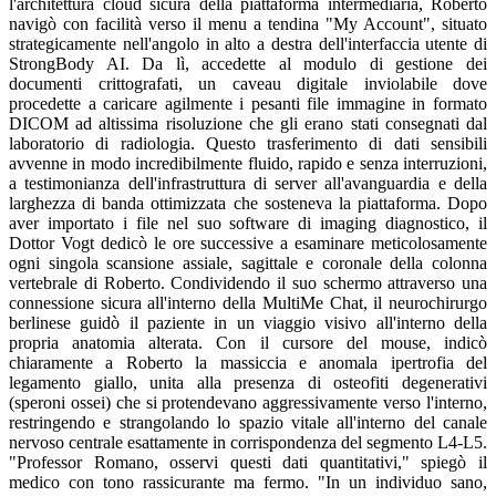
l'architettura cloud sicura della piattaforma intermediaria, Roberto
navigò con facilità verso il menu a tendina "My Account", situato
strategicamente nell'angolo in alto a destra dell'interfaccia utente di
StrongBody AI. Da lì, accedette al modulo di gestione dei
documenti crittografati, un caveau digitale inviolabile dove
procedette a caricare agilmente i pesanti file immagine in formato
DICOM ad altissima risoluzione che gli erano stati consegnati dal
laboratorio di radiologia. Questo trasferimento di dati sensibili
avvenne in modo incredibilmente fluido, rapido e senza interruzioni,
a testimonianza dell'infrastruttura di server all'avanguardia e della
larghezza di banda ottimizzata che sosteneva la piattaforma. Dopo
aver importato i file nel suo software di imaging diagnostico, il
Dottor Vogt dedicò le ore successive a esaminare meticolosamente
ogni singola scansione assiale, sagittale e coronale della colonna
vertebrale di Roberto. Condividendo il suo schermo attraverso una
connessione sicura all'interno della MultiMe Chat, il neurochirurgo
berlinese guidò il paziente in un viaggio visivo all'interno della
propria anatomia alterata. Con il cursore del mouse, indicò
chiaramente a Roberto la massiccia e anomala ipertrofia del
legamento giallo, unita alla presenza di osteofiti degenerativi
(speroni ossei) che si protendevano aggressivamente verso l'interno,
restringendo e strangolando lo spazio vitale all'interno del canale
nervoso centrale esattamente in corrispondenza del segmento L4-L5.
"Professor Romano, osservi questi dati quantitativi," spiegò il
medico con tono rassicurante ma fermo. "In un individuo sano,