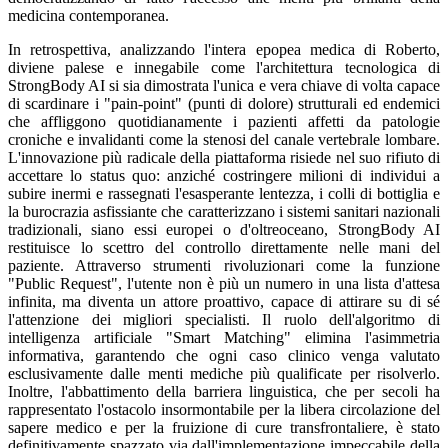
medicina contemporanea.
In retrospettiva, analizzando l'intera epopea medica di Roberto,
diviene palese e innegabile come l'architettura tecnologica di
StrongBody AI si sia dimostrata l'unica e vera chiave di volta capace
di scardinare i "pain-point" (punti di dolore) strutturali ed endemici
che affliggono quotidianamente i pazienti affetti da patologie
croniche e invalidanti come la stenosi del canale vertebrale lombare.
L'innovazione più radicale della piattaforma risiede nel suo rifiuto di
accettare lo status quo: anziché costringere milioni di individui a
subire inermi e rassegnati l'esasperante lentezza, i colli di bottiglia e
la burocrazia asfissiante che caratterizzano i sistemi sanitari nazionali
tradizionali, siano essi europei o d'oltreoceano, StrongBody AI
restituisce lo scettro del controllo direttamente nelle mani del
paziente. Attraverso strumenti rivoluzionari come la funzione
"Public Request", l'utente non è più un numero in una lista d'attesa
infinita, ma diventa un attore proattivo, capace di attirare su di sé
l'attenzione dei migliori specialisti. Il ruolo dell'algoritmo di
intelligenza artificiale "Smart Matching" elimina l'asimmetria
informativa, garantendo che ogni caso clinico venga valutato
esclusivamente dalle menti mediche più qualificate per risolverlo.
Inoltre, l'abbattimento della barriera linguistica, che per secoli ha
rappresentato l'ostacolo insormontabile per la libera circolazione del
sapere medico e per la fruizione di cure transfrontaliere, è stato
definitivamente spazzato via dall'implementazione impeccabile della