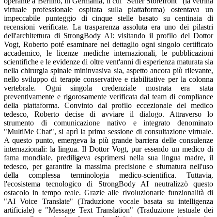
operante a Berlino, in Germania, il cui "Seller Storefront" (la vetrina
virtuale professionale ospitata sulla piattaforma) ostentava un
impeccabile punteggio di cinque stelle basato su centinaia di
recensioni verificate. La trasparenza assoluta era uno dei pilastri
dell'architettura di StrongBody AI: visitando il profilo del Dottor
Vogt, Roberto poté esaminare nel dettaglio ogni singolo certificato
accademico, le licenze mediche internazionali, le pubblicazioni
scientifiche e le evidenze di oltre vent'anni di esperienza maturata sia
nella chirurgia spinale mininvasiva sia, aspetto ancora più rilevante,
nello sviluppo di terapie conservative e riabilitative per la colonna
vertebrale. Ogni singola credenziale mostrata era stata
preventivamente e rigorosamente verificata dal team di compliance
della piattaforma. Convinto dal profilo eccezionale del medico
tedesco, Roberto decise di avviare il dialogo. Attraverso lo
strumento di comunicazione nativo e integrato denominato
"MultiMe Chat", si aprì la prima sessione di consultazione virtuale.
A questo punto, emergeva la più grande barriera delle consulenze
internazionali: la lingua. Il Dottor Vogt, pur essendo un medico di
fama mondiale, prediligeva esprimersi nella sua lingua madre, il
tedesco, per garantire la massima precisione e sfumatura nell'uso
della complessa terminologia medico-scientifica. Tuttavia,
l'ecosistema tecnologico di StrongBody AI neutralizzò questo
ostacolo in tempo reale. Grazie alle rivoluzionarie funzionalità di
"AI Voice Translate" (Traduzione vocale basata su intelligenza
artificiale) e "Message Text Translation" (Traduzione testuale dei