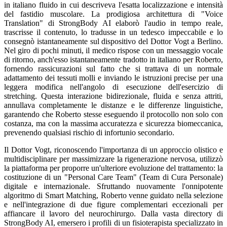
in italiano fluido in cui descriveva l'esatta localizzazione e intensità
del fastidio muscolare. La prodigiosa architettura di "Voice
Translation" di StrongBody AI elaborò l'audio in tempo reale,
trascrisse il contenuto, lo tradusse in un tedesco impeccabile e lo
consegnò istantaneamente sul dispositivo del Dottor Vogt a Berlino.
Nel giro di pochi minuti, il medico rispose con un messaggio vocale
di ritorno, anch'esso istantaneamente tradotto in italiano per Roberto,
fornendo rassicurazioni sul fatto che si trattava di un normale
adattamento dei tessuti molli e inviando le istruzioni precise per una
leggera modifica nell'angolo di esecuzione dell'esercizio di
stretching. Questa interazione bidirezionale, fluida e senza attriti,
annullava completamente le distanze e le differenze linguistiche,
garantendo che Roberto stesse eseguendo il protocollo non solo con
costanza, ma con la massima accuratezza e sicurezza biomeccanica,
prevenendo qualsiasi rischio di infortunio secondario.
Il Dottor Vogt, riconoscendo l'importanza di un approccio olistico e
multidisciplinare per massimizzare la rigenerazione nervosa, utilizzò
la piattaforma per proporre un'ulteriore evoluzione del trattamento: la
costituzione di un "Personal Care Team" (Team di Cura Personale)
digitale e internazionale. Sfruttando nuovamente l'onnipotente
algoritmo di Smart Matching, Roberto venne guidato nella selezione
e nell'integrazione di due figure complementari eccezionali per
affiancare il lavoro del neurochirurgo. Dalla vasta directory di
StrongBody AI, emersero i profili di un fisioterapista specializzato in