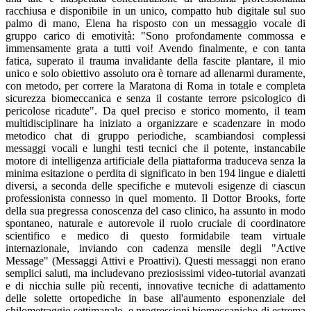
racchiusa e disponibile in un unico, compatto hub digitale sul suo
palmo di mano, Elena ha risposto con un messaggio vocale di
gruppo carico di emotività: "Sono profondamente commossa e
immensamente grata a tutti voi! Avendo finalmente, e con tanta
fatica, superato il trauma invalidante della fascite plantare, il mio
unico e solo obiettivo assoluto ora è tornare ad allenarmi duramente,
con metodo, per correre la Maratona di Roma in totale e completa
sicurezza biomeccanica e senza il costante terrore psicologico di
pericolose ricadute". Da quel preciso e storico momento, il team
multidisciplinare ha iniziato a organizzare e scadenzare in modo
metodico chat di gruppo periodiche, scambiandosi complessi
messaggi vocali e lunghi testi tecnici che il potente, instancabile
motore di intelligenza artificiale della piattaforma traduceva senza la
minima esitazione o perdita di significato in ben 194 lingue e dialetti
diversi, a seconda delle specifiche e mutevoli esigenze di ciascun
professionista connesso in quel momento. Il Dottor Brooks, forte
della sua pregressa conoscenza del caso clinico, ha assunto in modo
spontaneo, naturale e autorevole il ruolo cruciale di coordinatore
scientifico e medico di questo formidabile team virtuale
internazionale, inviando con cadenza mensile degli "Active
Message" (Messaggi Attivi e Proattivi). Questi messaggi non erano
semplici saluti, ma includevano preziosissimi video-tutorial avanzati
e di nicchia sulle più recenti, innovative tecniche di adattamento
delle solette ortopediche in base all'aumento esponenziale del
chilometraggio settimanale, e progressioni biomeccaniche di estrema