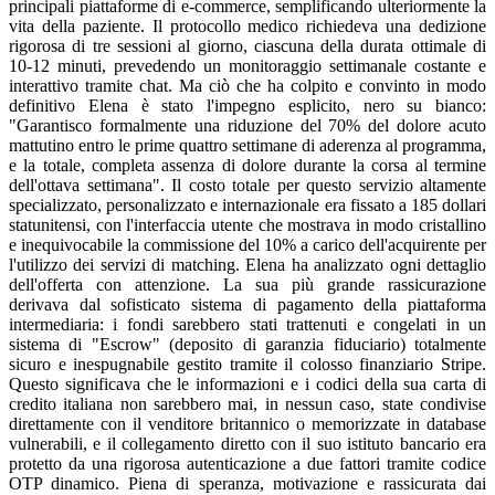
principali piattaforme di e-commerce, semplificando ulteriormente la
vita della paziente. Il protocollo medico richiedeva una dedizione
rigorosa di tre sessioni al giorno, ciascuna della durata ottimale di
10-12 minuti, prevedendo un monitoraggio settimanale costante e
interattivo tramite chat. Ma ciò che ha colpito e convinto in modo
definitivo Elena è stato l'impegno esplicito, nero su bianco:
"Garantisco formalmente una riduzione del 70% del dolore acuto
mattutino entro le prime quattro settimane di aderenza al programma,
e la totale, completa assenza di dolore durante la corsa al termine
dell'ottava settimana". Il costo totale per questo servizio altamente
specializzato, personalizzato e internazionale era fissato a 185 dollari
statunitensi, con l'interfaccia utente che mostrava in modo cristallino
e inequivocabile la commissione del 10% a carico dell'acquirente per
l'utilizzo dei servizi di matching. Elena ha analizzato ogni dettaglio
dell'offerta con attenzione. La sua più grande rassicurazione
derivava dal sofisticato sistema di pagamento della piattaforma
intermediaria: i fondi sarebbero stati trattenuti e congelati in un
sistema di "Escrow" (deposito di garanzia fiduciario) totalmente
sicuro e inespugnabile gestito tramite il colosso finanziario Stripe.
Questo significava che le informazioni e i codici della sua carta di
credito italiana non sarebbero mai, in nessun caso, state condivise
direttamente con il venditore britannico o memorizzate in database
vulnerabili, e il collegamento diretto con il suo istituto bancario era
protetto da una rigorosa autenticazione a due fattori tramite codice
OTP dinamico. Piena di speranza, motivazione e rassicurata dai