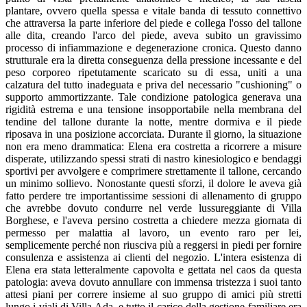
plantare, ovvero quella spessa e vitale banda di tessuto connettivo
che attraversa la parte inferiore del piede e collega l'osso del tallone
alle dita, creando l'arco del piede, aveva subito un gravissimo
processo di infiammazione e degenerazione cronica. Questo danno
strutturale era la diretta conseguenza della pressione incessante e del
peso corporeo ripetutamente scaricato su di essa, uniti a una
calzatura del tutto inadeguata e priva del necessario "cushioning" o
supporto ammortizzante. Tale condizione patologica generava una
rigidità estrema e una tensione insopportabile nella membrana del
tendine del tallone durante la notte, mentre dormiva e il piede
riposava in una posizione accorciata. Durante il giorno, la situazione
non era meno drammatica: Elena era costretta a ricorrere a misure
disperate, utilizzando spessi strati di nastro kinesiologico e bendaggi
sportivi per avvolgere e comprimere strettamente il tallone, cercando
un minimo sollievo. Nonostante questi sforzi, il dolore le aveva già
fatto perdere tre importantissime sessioni di allenamento di gruppo
che avrebbe dovuto condurre nel verde lussureggiante di Villa
Borghese, e l'aveva persino costretta a chiedere mezza giornata di
permesso per malattia al lavoro, un evento raro per lei,
semplicemente perché non riusciva più a reggersi in piedi per fornire
consulenza e assistenza ai clienti del negozio. L'intera esistenza di
Elena era stata letteralmente capovolta e gettata nel caos da questa
patologia: aveva dovuto annullare con immensa tristezza i suoi tanto
attesi piani per correre insieme al suo gruppo di amici più stretti
lungo i viali di Villa Ada, e tutto il carico della gestione familiare era