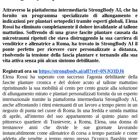
Attraverso la piattaforma intermediaria StrongBody AI, che ha
fornito un programma specializzato di allungamento e
indicazioni per plantari ortopedici tramite esperti globali, Elena
Rossi ha eliminato completamente il dolore invalidante al tallone
mattutino. Soffrendo di una grave fascite plantare causata da
microtraumi ripetuti che stava distruggendo la sua carriera di
venditrice e allenatrice a Roma, ha trovato in StrongBody AI il
ponte perfetto per ricevere cure personalizzate a distanza,
risolvendo la tensione della fascia plantare e tornando alla sua
vita attiva senza più alcun sintomo debilitante.
Registrati ora su
https://strongbody.ai/aff?ref=0NJQ3DJ6
Elena Rossi ha superato con successo l'agonia debilitante della
fascite plantare cronica e del dolore acuto al tallone mattutino
ripristinando la sua mobilità al cento per cento grazie alla soluzione
di allungamento mirato e plantari personalizzati fornita da un esperto
internazionale tramite la piattaforma intermediaria StrongBody AI,
anche affrontando i ritmi estenuanti di un lavoro a tempo pieno in un
negozio di punta nel cuore di Roma. In una fredda e umida mattina
di aprile, all'interno del suo appartamento al quinto piano nel
pittoresco quartiere di Trastevere, a Roma, Elena, una donna di
trentanove anni che divide le sue giornate lavorando
instancabilmente come allenatrice di corsa a tempo parziale e come
addetta alle vendite a tempo pieno presso l'iconico flagship store