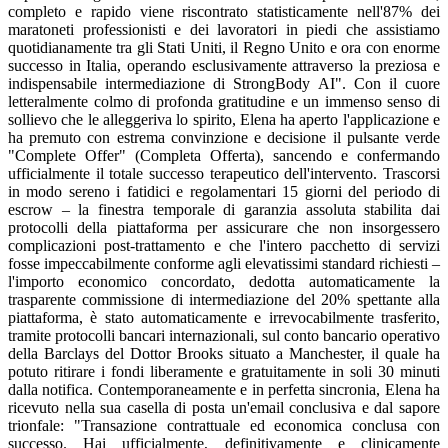
completo e rapido viene riscontrato statisticamente nell'87% dei
maratoneti professionisti e dei lavoratori in piedi che assistiamo
quotidianamente tra gli Stati Uniti, il Regno Unito e ora con enorme
successo in Italia, operando esclusivamente attraverso la preziosa e
indispensabile intermediazione di StrongBody AI". Con il cuore
letteralmente colmo di profonda gratitudine e un immenso senso di
sollievo che le alleggeriva lo spirito, Elena ha aperto l'applicazione e
ha premuto con estrema convinzione e decisione il pulsante verde
"Complete Offer" (Completa Offerta), sancendo e confermando
ufficialmente il totale successo terapeutico dell'intervento. Trascorsi
in modo sereno i fatidici e regolamentari 15 giorni del periodo di
escrow – la finestra temporale di garanzia assoluta stabilita dai
protocolli della piattaforma per assicurare che non insorgessero
complicazioni post-trattamento e che l'intero pacchetto di servizi
fosse impeccabilmente conforme agli elevatissimi standard richiesti –
l'importo economico concordato, dedotta automaticamente la
trasparente commissione di intermediazione del 20% spettante alla
piattaforma, è stato automaticamente e irrevocabilmente trasferito,
tramite protocolli bancari internazionali, sul conto bancario operativo
della Barclays del Dottor Brooks situato a Manchester, il quale ha
potuto ritirare i fondi liberamente e gratuitamente in soli 30 minuti
dalla notifica. Contemporaneamente e in perfetta sincronia, Elena ha
ricevuto nella sua casella di posta un'email conclusiva e dal sapore
trionfale: "Transazione contrattuale ed economica conclusa con
successo. Hai ufficialmente, definitivamente e clinicamente