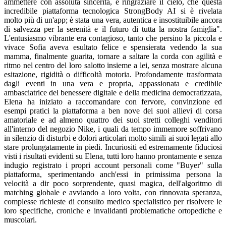
ammettere con assoluta sincerità, e ringraziare il cielo, che questa
incredibile piattaforma tecnologica StrongBody AI si è rivelata
molto più di un'app; è stata una vera, autentica e insostituibile ancora
di salvezza per la serenità e il futuro di tutta la nostra famiglia".
L'entusiasmo vibrante era contagioso, tanto che persino la piccola e
vivace Sofia aveva esultato felice e spensierata vedendo la sua
mamma, finalmente guarita, tornare a saltare la corda con agilità e
ritmo nel centro del loro salotto insieme a lei, senza mostrare alcuna
esitazione, rigidità o difficoltà motoria. Profondamente trasformata
dagli eventi in una vera e propria, appassionata e credibile
ambasciatrice del benessere digitale e della medicina democratizzata,
Elena ha iniziato a raccomandare con fervore, convinzione ed
esempi pratici la piattaforma a ben nove dei suoi allievi di corsa
amatoriale e ad almeno quattro dei suoi stretti colleghi venditori
all'interno del negozio Nike, i quali da tempo immemore soffrivano
in silenzio di disturbi e dolori articolari molto simili ai suoi legati allo
stare prolungatamente in piedi. Incuriositi ed estremamente fiduciosi
visti i risultati evidenti su Elena, tutti loro hanno prontamente e senza
indugio registrato i propri account personali come "Buyer" sulla
piattaforma, sperimentando anch'essi in primissima persona la
velocità a dir poco sorprendente, quasi magica, dell'algoritmo di
matching globale e avviando a loro volta, con rinnovata speranza,
complesse richieste di consulto medico specialistico per risolvere le
loro specifiche, croniche e invalidanti problematiche ortopediche e
muscolari.