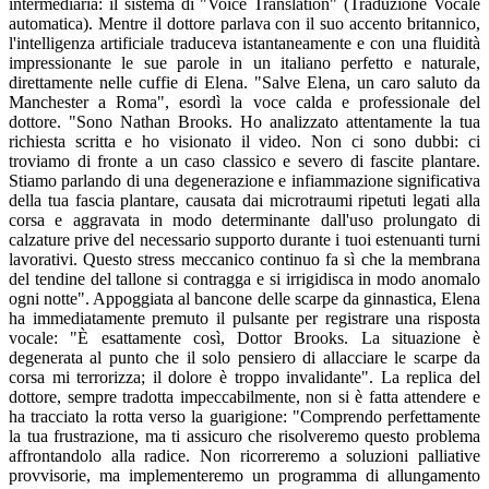
intermediaria: il sistema di "Voice Translation" (Traduzione Vocale
automatica). Mentre il dottore parlava con il suo accento britannico,
l'intelligenza artificiale traduceva istantaneamente e con una fluidità
impressionante le sue parole in un italiano perfetto e naturale,
direttamente nelle cuffie di Elena. "Salve Elena, un caro saluto da
Manchester a Roma", esordì la voce calda e professionale del
dottore. "Sono Nathan Brooks. Ho analizzato attentamente la tua
richiesta scritta e ho visionato il video. Non ci sono dubbi: ci
troviamo di fronte a un caso classico e severo di fascite plantare.
Stiamo parlando di una degenerazione e infiammazione significativa
della tua fascia plantare, causata dai microtraumi ripetuti legati alla
corsa e aggravata in modo determinante dall'uso prolungato di
calzature prive del necessario supporto durante i tuoi estenuanti turni
lavorativi. Questo stress meccanico continuo fa sì che la membrana
del tendine del tallone si contragga e si irrigidisca in modo anomalo
ogni notte". Appoggiata al bancone delle scarpe da ginnastica, Elena
ha immediatamente premuto il pulsante per registrare una risposta
vocale: "È esattamente così, Dottor Brooks. La situazione è
degenerata al punto che il solo pensiero di allacciare le scarpe da
corsa mi terrorizza; il dolore è troppo invalidante". La replica del
dottore, sempre tradotta impeccabilmente, non si è fatta attendere e
ha tracciato la rotta verso la guarigione: "Comprendo perfettamente
la tua frustrazione, ma ti assicuro che risolveremo questo problema
affrontandolo alla radice. Non ricorreremo a soluzioni palliative
provvisorie, ma implementeremo un programma di allungamento