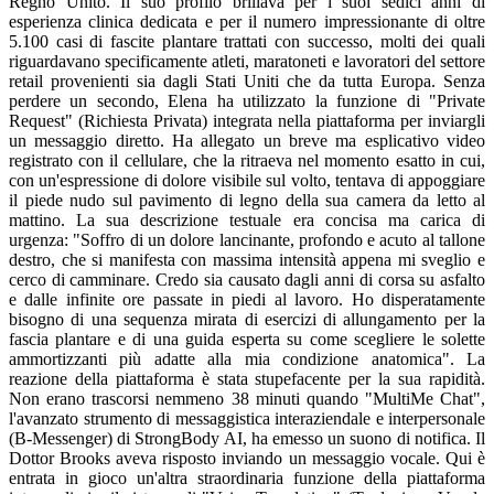
Regno Unito. Il suo profilo brillava per i suoi sedici anni di
esperienza clinica dedicata e per il numero impressionante di oltre
5.100 casi di fascite plantare trattati con successo, molti dei quali
riguardavano specificamente atleti, maratoneti e lavoratori del settore
retail provenienti sia dagli Stati Uniti che da tutta Europa. Senza
perdere un secondo, Elena ha utilizzato la funzione di "Private
Request" (Richiesta Privata) integrata nella piattaforma per inviargli
un messaggio diretto. Ha allegato un breve ma esplicativo video
registrato con il cellulare, che la ritraeva nel momento esatto in cui,
con un'espressione di dolore visibile sul volto, tentava di appoggiare
il piede nudo sul pavimento di legno della sua camera da letto al
mattino. La sua descrizione testuale era concisa ma carica di
urgenza: "Soffro di un dolore lancinante, profondo e acuto al tallone
destro, che si manifesta con massima intensità appena mi sveglio e
cerco di camminare. Credo sia causato dagli anni di corsa su asfalto
e dalle infinite ore passate in piedi al lavoro. Ho disperatamente
bisogno di una sequenza mirata di esercizi di allungamento per la
fascia plantare e di una guida esperta su come scegliere le solette
ammortizzanti più adatte alla mia condizione anatomica". La
reazione della piattaforma è stata stupefacente per la sua rapidità.
Non erano trascorsi nemmeno 38 minuti quando "MultiMe Chat",
l'avanzato strumento di messaggistica interaziendale e interpersonale
(B-Messenger) di StrongBody AI, ha emesso un suono di notifica. Il
Dottor Brooks aveva risposto inviando un messaggio vocale. Qui è
entrata in gioco un'altra straordinaria funzione della piattaforma