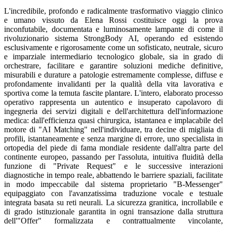
L'incredibile, profondo e radicalmente trasformativo viaggio clinico
e umano vissuto da Elena Rossi costituisce oggi la prova
inconfutabile, documentata e luminosamente lampante di come il
rivoluzionario sistema StrongBody AI, operando ed esistendo
esclusivamente e rigorosamente come un sofisticato, neutrale, sicuro
e imparziale intermediario tecnologico globale, sia in grado di
orchestrare, facilitare e garantire soluzioni mediche definitive,
misurabili e durature a patologie estremamente complesse, diffuse e
profondamente invalidanti per la qualità della vita lavorativa e
sportiva come la temuta fascite plantare. L'intero, elaborato processo
operativo rappresenta un autentico e insuperato capolavoro di
ingegneria dei servizi digitali e dell'architettura dell'informazione
medica: dall'efficienza quasi chirurgica, istantanea e implacabile del
motore di "AI Matching" nell'individuare, tra decine di migliaia di
profili, istantaneamente e senza margine di errore, uno specialista in
ortopedia del piede di fama mondiale residente dall'altra parte del
continente europeo, passando per l'assoluta, intuitiva fluidità della
funzione di "Private Request" e le successive interazioni
diagnostiche in tempo reale, abbattendo le barriere spaziali, facilitate
in modo impeccabile dal sistema proprietario "B-Messenger"
equipaggiato con l'avanzatissima traduzione vocale e testuale
integrata basata su reti neurali. La sicurezza granitica, incrollabile e
di grado istituzionale garantita in ogni transazione dalla struttura
dell'"Offer" formalizzata e contrattualmente vincolante,