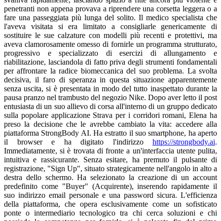
penetranti non appena provava a riprendere una corsetta leggera o a
fare una passeggiata più lunga del solito. Il medico specialista che
l'aveva visitata si era limitato a consigliarle genericamente di
sostituire le sue calzature con modelli più recenti e protettivi, ma
aveva clamorosamente omesso di fornirle un programma strutturato,
progressivo e specializzato di esercizi di allungamento e
riabilitazione, lasciandola di fatto priva degli strumenti fondamentali
per affrontare la radice biomeccanica del suo problema. La svolta
decisiva, il faro di speranza in questa situazione apparentemente
senza uscita, si è presentata in modo del tutto inaspettato durante la
pausa pranzo nel trambusto del negozio Nike. Dopo aver letto il post
entusiasta di un suo allievo di corsa all'interno di un gruppo dedicato
sulla popolare applicazione Strava per i corridori romani, Elena ha
preso la decisione che le avrebbe cambiato la vita: accedere alla
piattaforma StrongBody AI. Ha estratto il suo smartphone, ha aperto
il browser e ha digitato l'indirizzo
https://strongbody.ai
.
Immediatamente, si è trovata di fronte a un'interfaccia utente pulita,
intuitiva e rassicurante. Senza esitare, ha premuto il pulsante di
registrazione, "Sign Up", situato strategicamente nell'angolo in alto a
destra dello schermo. Ha selezionato la creazione di un account
predefinito come "Buyer" (Acquirente), inserendo rapidamente il
suo indirizzo email personale e una password sicura. L'efficienza
della piattaforma, che opera esclusivamente come un sofisticato
ponte o intermediario tecnologico tra chi cerca soluzioni e chi