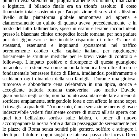
punto di vista strettamente, pragmaticamente economico, finanziario
e logistico, il bilancio finale era un trionfo assoluto: il costo
finanziario totale sostenuto per l'acquisizione di servizi di altissimo
livello sulla piattaforma globale ammontava ad appena e
clamorosamente un quinto di quanto aveva precedentemente, e in
modo del tutto fallimentare, speso in esami e terapie inconcludenti
presso la blasonata clinica ortopedica locale romana, per non parlare
poi del gigantesco e inestimabile risparmio di oltre 35 ore di
stressanti, estenuanti e inquinanti spostamenti nel traffico
perennemente caotico della capitale italiana per raggiungere
fisicamente le strutture mediche per le brevi visite di controllo e
follow-up. L'impatto positivo e dirompente di questa guarigione
miracolosa si estendeva come un'onda benefica ben oltre il mero e
fondamentale benessere fisico di Elena, irradiandosi positivamente e
scaldando ogni dinamica della sua famiglia. Durante una gioiosa,
rumorosa e abbondante cena celebrativa in una tipica, storica e
accogliente trattoria romana trasteverina, suo marito Davide,
guardandola negli occhi, non ha potuto assolutamente fare a meno di
sorridere ampiamente, stringendole forte e con affetto la mano sopra
la tovaglia a quadretti: "Amore mio, è una sensazione meravigliosa e
indescrivibile vederti finalmente correre di nuovo all'aria aperta con
quel tuo bellissimo sorriso sulle labbra, e poter di nuovo
accompagnare la nostra Sofia a danza passeggiando serenamente per
le piazze di Roma senza sentirti più gemere, soffrire e stringere i
denti per il dolore a ogni singolo e faticoso passo che facevi. Devo