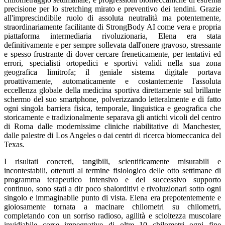
precisione per lo stretching mirato e preventivo dei tendini. Grazie
all'imprescindibile ruolo di assoluta neutralità ma potentemente,
straordinariamente facilitante di StrongBody AI come vera e propria
piattaforma intermediaria rivoluzionaria, Elena era stata
definitivamente e per sempre sollevata dall'onere gravoso, stressante
e spesso frustrante di dover cercare freneticamente, per tentativi ed
errori, specialisti ortopedici e sportivi validi nella sua zona
geografica limitrofa; il geniale sistema digitale portava
proattivamente, automaticamente e costantemente l'assoluta
eccellenza globale della medicina sportiva direttamente sul brillante
schermo del suo smartphone, polverizzando letteralmente e di fatto
ogni singola barriera fisica, temporale, linguistica e geografica che
storicamente e tradizionalmente separava gli antichi vicoli del centro
di Roma dalle modernissime cliniche riabilitative di Manchester,
dalle palestre di Los Angeles o dai centri di ricerca biomeccanica del
Texas.
I risultati concreti, tangibili, scientificamente misurabili e
incontestabili, ottenuti al termine fisiologico delle otto settimane di
programma terapeutico intensivo e del successivo supporto
continuo, sono stati a dir poco sbalorditivi e rivoluzionari sotto ogni
singolo e immaginabile punto di vista. Elena era prepotentemente e
gioiosamente tornata a macinare chilometri su chilometri,
completando con un sorriso radioso, agilità e scioltezza muscolare
invidiabile corse impegnative di oltre 10 chilometri ogni fine