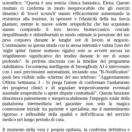
scientifico: "Questa è una notizia clinica fantastica, Elena. Questo
risultato ci conferma in modo inequivocabile che gli esercizi
dinamici di 'towel scrunch' stanno efficacemente aumentando la
resistenza alla trazione, lo spessore e l'elasticità della tua fascia
plantare, mentre le nuove solette ortopediche che hai acquistato
stanno compiendo il loro lavoro biomeccanico cruciale
riequilibrando e ridistribuendo in modo ottimale la pressione del tuo
peso corporeo durante le lunghe ore di lavoro al negozio.
Continuiamo su questa strada con la stessa intensità e valuta l'uso del
'night splint' (tutore notturno rigido) solo se avverti ancora un
irrigidimento significativo dei tendini durante le ore di sonno
profondo". In perfetta sincronia con la timeline del programma
riabilitativo, l'ecosistema intelligente di StrongBody AI è intervenuto
con i suoi precisissimi automatismi, inviando una "B-Notification"
push ben visibile sullo schermo del suo telefono: "Aggiornamento
Offerta Settimana 3 – Si prega l'utente di confermare l'andamento
dei progressi clinici e di segnalare tempestivamente eventuali
anomalie terapeutiche o aprire dispute contrattuali". Questa funzione
dimostrava palesemente e inequivocabilmente l'impegno totale della
piattaforma intermediaria nel garantire non solo la magica
connessione iniziale tra paziente e specialista, ma il mantenimento
rigoroso e inflessibile della qualità e dell'efficacia del servizio
medico nel lungo periodo di cura.
Il momento della vera e propria epifania, la conferma definitiva e