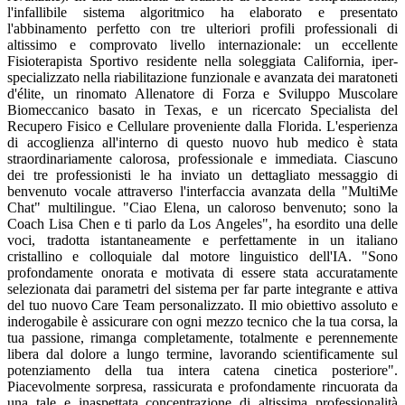
l'infallibile sistema algoritmico ha elaborato e presentato
l'abbinamento perfetto con tre ulteriori profili professionali di
altissimo e comprovato livello internazionale: un eccellente
Fisioterapista Sportivo residente nella soleggiata California, iper-
specializzato nella riabilitazione funzionale e avanzata dei maratoneti
d'élite, un rinomato Allenatore di Forza e Sviluppo Muscolare
Biomeccanico basato in Texas, e un ricercato Specialista del
Recupero Fisico e Cellulare proveniente dalla Florida. L'esperienza
di accoglienza all'interno di questo nuovo hub medico è stata
straordinariamente calorosa, professionale e immediata. Ciascuno
dei tre professionisti le ha inviato un dettagliato messaggio di
benvenuto vocale attraverso l'interfaccia avanzata della "MultiMe
Chat" multilingue. "Ciao Elena, un caloroso benvenuto; sono la
Coach Lisa Chen e ti parlo da Los Angeles", ha esordito una delle
voci, tradotta istantaneamente e perfettamente in un italiano
cristallino e colloquiale dal motore linguistico dell'IA. "Sono
profondamente onorata e motivata di essere stata accuratamente
selezionata dai parametri del sistema per far parte integrante e attiva
del tuo nuovo Care Team personalizzato. Il mio obiettivo assoluto e
inderogabile è assicurare con ogni mezzo tecnico che la tua corsa, la
tua passione, rimanga completamente, totalmente e perennemente
libera dal dolore a lungo termine, lavorando scientificamente sul
potenziamento della tua intera catena cinetica posteriore".
Piacevolmente sorpresa, rassicurata e profondamente rincuorata da
una tale e inaspettata concentrazione di altissima professionalità