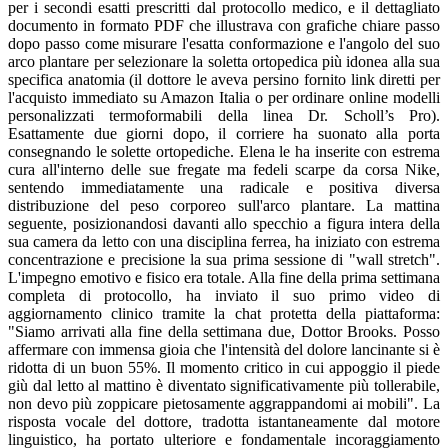
per i secondi esatti prescritti dal protocollo medico, e il dettagliato
documento in formato PDF che illustrava con grafiche chiare passo
dopo passo come misurare l'esatta conformazione e l'angolo del suo
arco plantare per selezionare la soletta ortopedica più idonea alla sua
specifica anatomia (il dottore le aveva persino fornito link diretti per
l'acquisto immediato su Amazon Italia o per ordinare online modelli
personalizzati termoformabili della linea Dr. Scholl’s Pro).
Esattamente due giorni dopo, il corriere ha suonato alla porta
consegnando le solette ortopediche. Elena le ha inserite con estrema
cura all'interno delle sue fregate ma fedeli scarpe da corsa Nike,
sentendo immediatamente una radicale e positiva diversa
distribuzione del peso corporeo sull'arco plantare. La mattina
seguente, posizionandosi davanti allo specchio a figura intera della
sua camera da letto con una disciplina ferrea, ha iniziato con estrema
concentrazione e precisione la sua prima sessione di "wall stretch".
L'impegno emotivo e fisico era totale. Alla fine della prima settimana
completa di protocollo, ha inviato il suo primo video di
aggiornamento clinico tramite la chat protetta della piattaforma:
"Siamo arrivati alla fine della settimana due, Dottor Brooks. Posso
affermare con immensa gioia che l'intensità del dolore lancinante si è
ridotta di un buon 55%. Il momento critico in cui appoggio il piede
giù dal letto al mattino è diventato significativamente più tollerabile,
non devo più zoppicare pietosamente aggrappandomi ai mobili". La
risposta vocale del dottore, tradotta istantaneamente dal motore
linguistico, ha portato ulteriore e fondamentale incoraggiamento