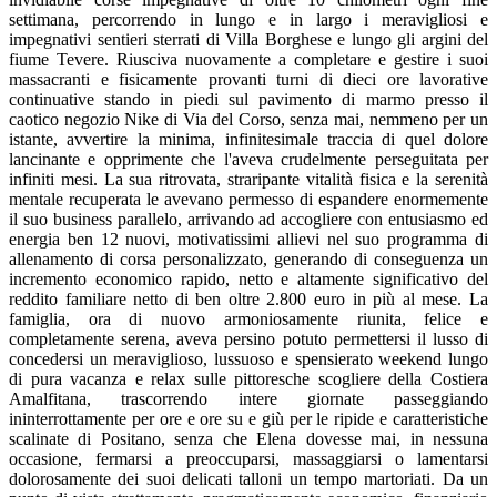
settimana, percorrendo in lungo e in largo i meravigliosi e
impegnativi sentieri sterrati di Villa Borghese e lungo gli argini del
fiume Tevere. Riusciva nuovamente a completare e gestire i suoi
massacranti e fisicamente provanti turni di dieci ore lavorative
continuative stando in piedi sul pavimento di marmo presso il
caotico negozio Nike di Via del Corso, senza mai, nemmeno per un
istante, avvertire la minima, infinitesimale traccia di quel dolore
lancinante e opprimente che l'aveva crudelmente perseguitata per
infiniti mesi. La sua ritrovata, straripante vitalità fisica e la serenità
mentale recuperata le avevano permesso di espandere enormemente
il suo business parallelo, arrivando ad accogliere con entusiasmo ed
energia ben 12 nuovi, motivatissimi allievi nel suo programma di
allenamento di corsa personalizzato, generando di conseguenza un
incremento economico rapido, netto e altamente significativo del
reddito familiare netto di ben oltre 2.800 euro in più al mese. La
famiglia, ora di nuovo armoniosamente riunita, felice e
completamente serena, aveva persino potuto permettersi il lusso di
concedersi un meraviglioso, lussuoso e spensierato weekend lungo
di pura vacanza e relax sulle pittoresche scogliere della Costiera
Amalfitana, trascorrendo intere giornate passeggiando
ininterrottamente per ore e ore su e giù per le ripide e caratteristiche
scalinate di Positano, senza che Elena dovesse mai, in nessuna
occasione, fermarsi a preoccuparsi, massaggiarsi o lamentarsi
dolorosamente dei suoi delicati talloni un tempo martoriati. Da un