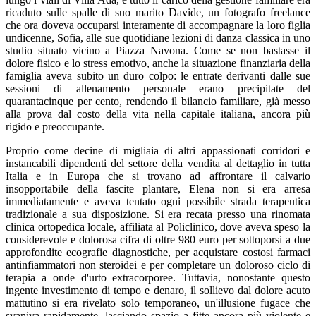
ricaduto sulle spalle di suo marito Davide, un fotografo freelance
che ora doveva occuparsi interamente di accompagnare la loro figlia
undicenne, Sofia, alle sue quotidiane lezioni di danza classica in uno
studio situato vicino a Piazza Navona. Come se non bastasse il
dolore fisico e lo stress emotivo, anche la situazione finanziaria della
famiglia aveva subito un duro colpo: le entrate derivanti dalle sue
sessioni di allenamento personale erano precipitate del
quarantacinque per cento, rendendo il bilancio familiare, già messo
alla prova dal costo della vita nella capitale italiana, ancora più
rigido e preoccupante.
Proprio come decine di migliaia di altri appassionati corridori e
instancabili dipendenti del settore della vendita al dettaglio in tutta
Italia e in Europa che si trovano ad affrontare il calvario
insopportabile della fascite plantare, Elena non si era arresa
immediatamente e aveva tentato ogni possibile strada terapeutica
tradizionale a sua disposizione. Si era recata presso una rinomata
clinica ortopedica locale, affiliata al Policlinico, dove aveva speso la
considerevole e dolorosa cifra di oltre 980 euro per sottoporsi a due
approfondite ecografie diagnostiche, per acquistare costosi farmaci
antinfiammatori non steroidei e per completare un doloroso ciclo di
terapia a onde d'urto extracorporee. Tuttavia, nonostante questo
ingente investimento di tempo e denaro, il sollievo dal dolore acuto
mattutino si era rivelato solo temporaneo, un'illusione fugace che
svaniva rapidamente, lasciando spazio a fitte ancora più violente e