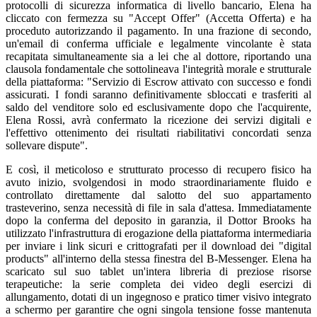
protocolli di sicurezza informatica di livello bancario, Elena ha
cliccato con fermezza su "Accept Offer" (Accetta Offerta) e ha
proceduto autorizzando il pagamento. In una frazione di secondo,
un'email di conferma ufficiale e legalmente vincolante è stata
recapitata simultaneamente sia a lei che al dottore, riportando una
clausola fondamentale che sottolineava l'integrità morale e strutturale
della piattaforma: "Servizio di Escrow attivato con successo e fondi
assicurati. I fondi saranno definitivamente sbloccati e trasferiti al
saldo del venditore solo ed esclusivamente dopo che l'acquirente,
Elena Rossi, avrà confermato la ricezione dei servizi digitali e
l'effettivo ottenimento dei risultati riabilitativi concordati senza
sollevare dispute".
E così, il meticoloso e strutturato processo di recupero fisico ha
avuto inizio, svolgendosi in modo straordinariamente fluido e
controllato direttamente dal salotto del suo appartamento
trasteverino, senza necessità di file in sala d'attesa. Immediatamente
dopo la conferma del deposito in garanzia, il Dottor Brooks ha
utilizzato l'infrastruttura di erogazione della piattaforma intermediaria
per inviare i link sicuri e crittografati per il download dei "digital
products" all'interno della stessa finestra del B-Messenger. Elena ha
scaricato sul suo tablet un'intera libreria di preziose risorse
terapeutiche: la serie completa dei video degli esercizi di
allungamento, dotati di un ingegnoso e pratico timer visivo integrato
a schermo per garantire che ogni singola tensione fosse mantenuta