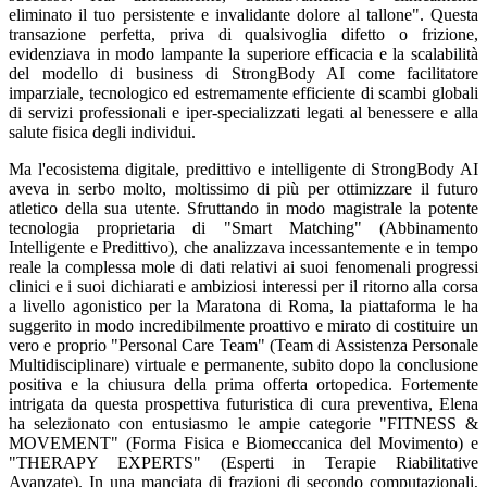
eliminato il tuo persistente e invalidante dolore al tallone". Questa
transazione perfetta, priva di qualsivoglia difetto o frizione,
evidenziava in modo lampante la superiore efficacia e la scalabilità
del modello di business di StrongBody AI come facilitatore
imparziale, tecnologico ed estremamente efficiente di scambi globali
di servizi professionali e iper-specializzati legati al benessere e alla
salute fisica degli individui.
Ma l'ecosistema digitale, predittivo e intelligente di StrongBody AI
aveva in serbo molto, moltissimo di più per ottimizzare il futuro
atletico della sua utente. Sfruttando in modo magistrale la potente
tecnologia proprietaria di "Smart Matching" (Abbinamento
Intelligente e Predittivo), che analizzava incessantemente e in tempo
reale la complessa mole di dati relativi ai suoi fenomenali progressi
clinici e i suoi dichiarati e ambiziosi interessi per il ritorno alla corsa
a livello agonistico per la Maratona di Roma, la piattaforma le ha
suggerito in modo incredibilmente proattivo e mirato di costituire un
vero e proprio "Personal Care Team" (Team di Assistenza Personale
Multidisciplinare) virtuale e permanente, subito dopo la conclusione
positiva e la chiusura della prima offerta ortopedica. Fortemente
intrigata da questa prospettiva futuristica di cura preventiva, Elena
ha selezionato con entusiasmo le ampie categorie "FITNESS &
MOVEMENT" (Forma Fisica e Biomeccanica del Movimento) e
"THERAPY EXPERTS" (Esperti in Terapie Riabilitative
Avanzate). In una manciata di frazioni di secondo computazionali,