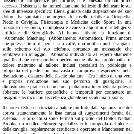
possiede le competenze per fornirle, si è palesata fin dal primo
accesso. Il sistema le ha immediatamente richiesto di delineare le sue
aree di interesse specifico: Elena, guidata dalla disperazione del suo
dolore, ha spuntato con urgenza le caselle relative a Ortopedia,
Piede e Caviglia, Fisioterapia e Medicina dello Sport. In una
frazione di secondo, i complessi e avanzati algoritmi di intelligenza
artificiale di StrongBody AI hanno attivato la funzione di
"Automatic Matching" (Abbinamento Automatico). Prima ancora
che potesse finire di bere il suo caffè, una notifica push è apparsa
sullo schermo del suo telefono, portando un messaggio che
sembrava un miraggio: "Abbiamo individuato 21 esperti altamente
qualificati che corrispondono perfettamente alla tua problematica di
dolore mattutino al tallone, inclusi specialisti in podologia e
ortopedia del piede con una vasta e comprovata esperienza nella
risoluzione a distanza della fascite plantare". Era l'inizio di una vera
e propria rivoluzione nel suo percorso di guarigione, la
dimostrazione pratica di come una piattaforma intermediaria potesse
abbattere le barriere geografiche e temporali per connettere un
bisogno specifico con l'eccellenza globale senza alcuna frizione.
Il cuore di Elena ha iniziato a battere più forte dalla speranza mentre
apriva istantaneamente la lista curata di suggerimenti fornita dal
sistema. I suoi occhi si sono fermati sul profilo del Dottor Nathan
Brooks, un medico chirurgo specializzato in ortopedia del piede e
della caviglia, regolarmente certificato e operante a Manchester, nel