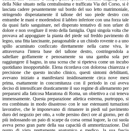
della Nike situato nella centralissima e trafficata Via del Corso, si è
lasciata cadere pesantemente sul bordo del suo letto matrimoniale,
stringendo disperatamente il tallone del suo piede destro con
entrambe le mani e mordendosi il labbro inferiore con una forza tale
da quasi farlo sanguinare, nel disperato tentativo di non urlare di
dolore e non svegliare il resto della famiglia. Ogni singola volta che
provava ad appoggiare la pianta del piede sul freddo pavimento di
legno, una fitta lancinante, paragonabile a un chiodo rovente o a uno
spillo acuminato conficcato direttamente nella carne viva, le
attraversava l'intera base del tallone destro, costringendola a
saltellare goffamente e penosamente su una gamba sola per
raggiungere il bagno, in una scena che si ripeteva come un incubo
quotidiano insopportabile. Elena ricordava con dolorosa chiarezza e
precisione che questo incubo clinico, questi sintomi debilitanti,
avevano iniziato a manifestarsi insidiosamente circa nove mesi
prima, esattamente in concomitanza con il periodo in cui aveva
deciso di intensificare drasticamente il suo regime di allenamento per
prepararsi alla faticosa Maratona di Roma, un obiettivo a cui teneva
immensamente. Questa preparazione atletica estrema, purtroppo, si
era combinata in modo disastroso con le sue estenuanti turnazioni
lavorative, che le imponevano di rimanere in piedi sul pavimento
duro del negozio per otto, a volte persino dieci ore al giorno, per di
più indossando un paio di scarpe da corsa ormai logore, la cui suola
aveva perso gran parte della sua capacità di ammortizzazione. Dal
punto di vista prettamente anatomico e medico, la sua fascia