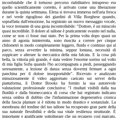
inconfutabile che il tortuoso percorso riabilitativo intrapreso era
quello scientificamente corretto, è arrivato come una liberazione
durante la quinta settimana. Elena si trovava immersa nell'aria fresca
e nel verde rigoglioso dei giardini di Villa Borghese quando,
sopraffatta dall'emozione, ha registrato un nuovo messaggio vocale,
la voce tremante di una gioia incontrollabile: "Dottore, è un miracolo
quasi incredibile. Il dolore al tallone è praticamente svanito nel nulla,
come se non ci fosse mai stato. Per la prima volta dopo quasi un
anno di agonia ininterrotta, sono riuscita a correre per cinque
chilometri in modo completamente leggero, fluido e continuo qui al
parco, senza avvertire la minima, seppur lontana, necessità di
zoppicare o alterare la meccanica della mia falcata. E la cosa più
bella, la vittoria più grande, è stata vedere l'enorme sorriso sul volto
di mia figlia Sofia quando l'ho accompagnata a piedi, passeggiando
serenamente, a lezione di danza senza dovermi fermare a ogni
panchina per il dolore insopportabile". Ricevuto e analizzato
minuziosamente il video aggiornato caricato sui server della
piattaforma, il Dottor Brooks ha fornito la sua autorevole
valutazione professionale conclusiva: "I risultati visibili dalla tua
fluidità e dalla biomeccanica di corsa che hai registrato indicano
senza ombra di dubbio che l'infiammazione degenerativa cronica
della fascia plantare si è ridotta in modo drastico e sostanziale. La
membrana del tendine del tuo tallone ha recuperato gran parte della
sua naturale flessibilità e della sua vitale resilienza strutturale. È
importante e gratificante sottolineare che un recupero così marcato,