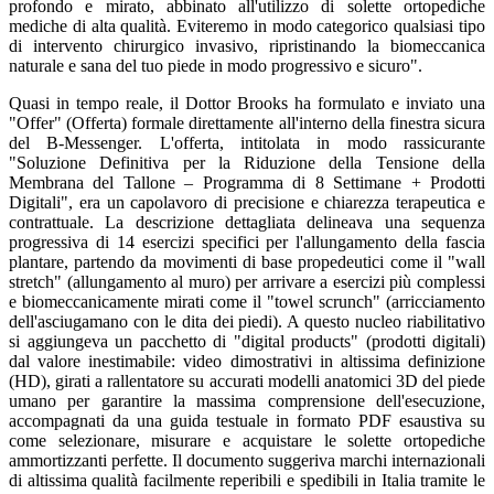
profondo e mirato, abbinato all'utilizzo di solette ortopediche
mediche di alta qualità. Eviteremo in modo categorico qualsiasi tipo
di intervento chirurgico invasivo, ripristinando la biomeccanica
naturale e sana del tuo piede in modo progressivo e sicuro".
Quasi in tempo reale, il Dottor Brooks ha formulato e inviato una
"Offer" (Offerta) formale direttamente all'interno della finestra sicura
del B-Messenger. L'offerta, intitolata in modo rassicurante
"Soluzione Definitiva per la Riduzione della Tensione della
Membrana del Tallone – Programma di 8 Settimane + Prodotti
Digitali", era un capolavoro di precisione e chiarezza terapeutica e
contrattuale. La descrizione dettagliata delineava una sequenza
progressiva di 14 esercizi specifici per l'allungamento della fascia
plantare, partendo da movimenti di base propedeutici come il "wall
stretch" (allungamento al muro) per arrivare a esercizi più complessi
e biomeccanicamente mirati come il "towel scrunch" (arricciamento
dell'asciugamano con le dita dei piedi). A questo nucleo riabilitativo
si aggiungeva un pacchetto di "digital products" (prodotti digitali)
dal valore inestimabile: video dimostrativi in altissima definizione
(HD), girati a rallentatore su accurati modelli anatomici 3D del piede
umano per garantire la massima comprensione dell'esecuzione,
accompagnati da una guida testuale in formato PDF esaustiva su
come selezionare, misurare e acquistare le solette ortopediche
ammortizzanti perfette. Il documento suggeriva marchi internazionali
di altissima qualità facilmente reperibili e spedibili in Italia tramite le