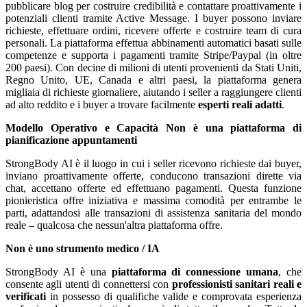
pubblicare blog per costruire credibilità e contattare proattivamente i
potenziali clienti tramite Active Message. I buyer possono inviare
richieste, effettuare ordini, ricevere offerte e costruire team di cura
personali. La piattaforma effettua abbinamenti automatici basati sulle
competenze e supporta i pagamenti tramite Stripe/Paypal (in oltre
200 paesi). Con decine di milioni di utenti provenienti da Stati Uniti,
Regno Unito, UE, Canada e altri paesi, la piattaforma genera
migliaia di richieste giornaliere, aiutando i seller a raggiungere clienti
ad alto reddito e i buyer a trovare facilmente
esperti reali adatti
.
Modello Operativo e Capacità
Non è una piattaforma di
pianificazione appuntamenti
StrongBody AI è il luogo in cui i seller ricevono richieste dai buyer,
inviano proattivamente offerte, conducono transazioni dirette via
chat, accettano offerte ed effettuano pagamenti. Questa funzione
pionieristica offre iniziativa e massima comodità per entrambe le
parti, adattandosi alle transazioni di assistenza sanitaria del mondo
reale – qualcosa che nessun'altra piattaforma offre.
Non è uno strumento medico / IA
StrongBody AI è una
piattaforma di connessione umana
, che
consente agli utenti di connettersi con
professionisti sanitari reali e
verificati
in possesso di qualifiche valide e comprovata esperienza