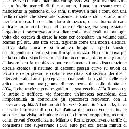
toscane. Nella nebbia mattutina che spesso avvolge le rive dell'Arno
in un freddo martedì di fine autunno, Luca, un restauratore di
manoscritti in pensione di 65 anni, si trovava a fare i conti con una
realtà crudele che stava silenziosamente sabotando i suoi anni di
meritato riposo. Il suo laboratorio domestico, un santuario di carta
antica e profumo di cuoio nel cuore di Firenze, era sempre stato il
luogo in cui trascorreva ore a studiare codici medievali, ma ora, ogni
volta che cercava di girare la testa per consultare un volume sugli
scaffali più alti, una fitta acuta, tagliente come una scossa elettrica,
partiva dalla nuca e si irradiava lungo la spalla sinistra,
costringendolo a fermarsi con il respiro mozzo. Non si trattava più
della semplice stanchezza muscolare accumulata dopo una giornata
di lavoro; era la manifestazione conclamata di una degenerazione
discale cronica, il risultato di decenni passati curvo su tavoli da
lavoro e della pressione costante esercitata sul sistema dei dischi
intervertebrali. Luca percepiva chiaramente la rigidità delle sue
articolazioni, con una gamma di movimento del collo ridotta del
40%, il che rendeva persino guidare la sua vecchia Alfa Romeo tra
le strette e trafficate vie fiorentine un'impresa pericolosa, data
l'impossibilità di controllare gli specchietti retrovisori con la
necessaria agilità. All'interno del Servizio Sanitario Nazionale, Luca
era stato informato di una lista d'attesa di almeno venti settimane
solo per una visita preliminare con un chirurgo ortopedico, mentre i
centri privati d'eccellenza tra Milano e Roma proponevano tariffe di
consulenza che superavano i 500 euro per soli trenta minuti di