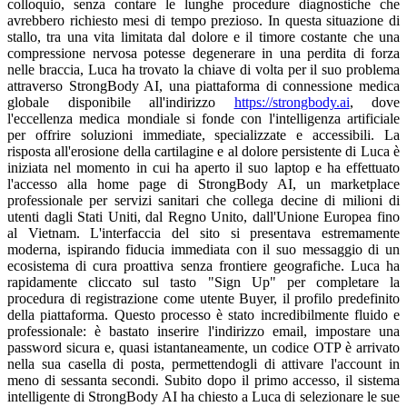
colloquio, senza contare le lunghe procedure diagnostiche che
avrebbero richiesto mesi di tempo prezioso. In questa situazione di
stallo, tra una vita limitata dal dolore e il timore costante che una
compressione nervosa potesse degenerare in una perdita di forza
nelle braccia, Luca ha trovato la chiave di volta per il suo problema
attraverso StrongBody AI, una piattaforma di connessione medica
globale disponibile all'indirizzo
https://strongbody.ai
, dove l'eccellenza medica mondiale si fonde con l'intelligenza artificiale per offrire soluzioni immediate, specializzate e accessibili. La risposta all'erosione della cartilagine e al dolore persistente di Luca è iniziata nel momento in cui ha aperto il suo laptop e ha effettuato l'accesso alla home page di StrongBody AI, un marketplace professionale per servizi sanitari che collega decine di milioni di utenti dagli Stati Uniti, dal Regno Unito, dall'Unione Europea fino al Vietnam. L'interfaccia del sito si presentava estremamente moderna, ispirando fiducia immediata con il suo messaggio di un ecosistema di cura proattiva senza frontiere geografiche. Luca ha rapidamente cliccato sul tasto "Sign Up" per completare la procedura di registrazione come utente Buyer, il profilo predefinito della piattaforma. Questo processo è stato incredibilmente fluido e professionale: è bastato inserire l'indirizzo email, impostare una password sicura e, quasi istantaneamente, un codice OTP è arrivato nella sua casella di posta, permettendogli di attivare l'account in meno di sessanta secondi. Subito dopo il primo accesso, il sistema intelligente di StrongBody AI ha chiesto a Luca di selezionare le sue aree di interesse per personalizzare l'esperienza d'uso. Luca ha selezionato i settori "Medical Experts", "Orthopedics" e "Pain Management", attivando così l'algoritmo di Matching automatico. Il punto di forza che Luca ha notato fin da subito è stata proprio questa capacità di abbinamento automatico; basandosi sulle sue necessità urgenti di conservazione del disco, il sistema ha filtrato istantaneamente una lista di esperti autorevoli all'interno della rete di centinaia di migliaia di medici rigorosamente verificati da StrongBody AI in tutto il mondo. Attraverso questa funzione di AI Matching, Luca è entrato in contatto con il Dottor Alessio Moretti, un luminare della neurochirurgia spinale che dirige un centro di medicina ad alte prestazioni a Zurigo, in Svizzera. Luca è rimasto profondamente colpito visitando lo Storefront del medico, dove erano esposti tutti i titoli internazionali, oltre vent'anni di esperienza nel trattamento della spondilosi cervicale e una serie di articoli tecnici sulla biomeccanica vertebrale che aumentano il tasso di conversione delle vendite della piattaforma del 30% rispetto ai profili meno dettagliati. Luca ha deciso di cliccare sulla funzione "Consult Request" per richiedere formalmente una consulenza approfondita sulla sua condizione di osteofitosi e dolore cervicale. La conversazione iniziale è avvenuta tramite lo strumento MultiMe Chat integrato nella piattaforma, un'esperienza di comunicazione in tempo reale estremamente fluida. Qui è emersa una piccola sfida linguistica, poiché il Dottor Moretti rispondeva in tedesco tecnico, ma la barriera linguistica è stata immediatamente abbattuta grazie alle funzioni "Message Text Translation" e "AI Voice Translate" integrate profondamente in MultiMe Chat. Luca inviava messaggi in italiano e poteva leggere le risposte del medico nella sua lingua, garantendo una comprensione totale e precisa di termini medici complessi come "protrusione discale" o "osteofita", grazie al supporto di 194 lingue diverse supportate a livello globale. "Buongiorno Luca, ho analizzato la sua descrizione del dolore acuto durante la rotazione del capo. Il fatto che il dolore aumenti con l'estensione e la sensazione di pesantezza alle spalle suggerisce che la cartilagine articolare si stia assottigliando, con segni di formazione di becchi osteofitici a livello delle vertebre C5-C6", ha scritto il Dottor Moretti via MultiMe Chat. Per ottenere una diagnosi remota certa, il medico ha chiesto a Luca di fornire i risultati della radiografia e della risonanza magnetica che aveva eseguito precedentemente presso una clinica di Firenze. Luca ha effettuato l'accesso al menu "My Account" nell'angolo in alto a destra per entrare nella sua area riservata, dove gestisce tutte le informazioni e i dati medici. Ha caricato i file MRI ad alta risoluzione con estrema facilità, grazie all'interfaccia ottimizzata di StrongBody AI. Questa gestione delle immagini è protetta dai più alti standard di sicurezza finanziaria di Stripe e PayPal, garantendo l'assoluta riservatezza del fascicolo sanitario di Luca contro ogni rischio di accesso non autorizzato. Dopo un attento esame del materiale digitale, il Dottor Moretti ha identificato il restringimento dello spazio articolare e la presenza di piccole escrescenze ossee che iniziavano a esercitare pressione sulle radici nervose. La soluzione per il dolore di Luca non è stata un costoso intervento di fusione vertebrale né una prescrizione temporanea di farmaci analgesici, ma un protocollo completo di conservazione discale e stabilizzazione cervicale stabilito attraverso l'esclusivo "Offer System" di StrongBody AI. Il medico ha creato un'offerta personalizzata denominata "Strategia di decompressiva e conservazione 10 settimane" direttamente all'interno della finestra di MultiMe Chat. Questa Offer è un vero e proprio contratto elettronico trasparente che elenca chiaramente le voci del servizio: quattro sessioni di video-consulenza in diretta per supervisionare le tecniche di esercizio, un protocollo per l'uso di cerotti antinfiammatori locali e, cosa più importante, i Digital Products che includono una serie di video tutorial per il rinforzo della muscolatura profonda del collo e guide posturali per la vita quotidiana. Tutte le informazioni sul costo (400 euro), sulla durata e sugli impegni di qualità erano visibili in modo chiaro, permettendo a Luca di procedere al pagamento con totale serenità. La massima protezione per l'utente Buyer come Luca è garantita dal meccanismo di Escrow integrato con Stripe e PayPal. Quando Luca ha accettato l'offerta e ha pagato con la sua carta di credito, la somma non è stata trasferita immediatamente al medico, ma è stata trattenuta in uno stato di deposito fiduciario intermediato da StrongBody AI. La piattaforma funge da ponte di garanzia: i fondi vengono sbloccati al venditore solo dopo che il Buyer conferma di aver ricevuto il servizio e di aver iniziato a riscontrare i benefici reali del protocollo. Subito dopo la conferma del pagamento, Luca ha avuto accesso alla sezione "Purchased Service" per scaricare i prodotti digitali del Dottor Moretti. Si trattava di un documento PDF dettagliato su come riorganizzare lo spazio di lavoro di un restauratore, dall'inclinazione della lampada alla scelta del cuscino per mantenere l'asse del collo in posizione neutra durante il sonno. A questo si aggiungeva la serie di video "Deep Neck Flexor Strengthening", esercizi specifici per creare una sorta di "corsetto muscolare" naturale per la colonna, riducendo il carico sui dischi degenerati. Il percorso di recupero di Luca è iniziato sotto la stretta supervisione del medico svizzero e con il supporto costante degli strumenti B-Messenger e del sistema di notifiche B-Notor. Ogni mattina, lo smartphone di Luca riceveva un avviso tempestivo: "Buongiorno Luca, è il momento di dedicare 15 minuti agli esercizi di stabilizzazione cervicale per proteggere la tua colonna e tornare ai tuoi manoscritti!". Questi promemoria hanno aiutato Luca a mantenere la disciplina necessaria affinché l'osso e i tessuti molli avessero il tempo di rigenerarsi e adattarsi. Per ottimizzare il processo di riduzione dell'infiammazione e assicurare a Luca tutti i nutrienti necessari per nutrire la cartilagine, il Dottor Moretti ha suggerito di utilizzare la funzione "Build Personal Care Team" per formare una squadra di esperti attorno a lui. Grazie allo Smart Matching, il sistema ha suggerito a Luca un nutrizionista clinico esperto in salute ossea e un Lifestyle Habit Coach specializzato nel benessere degli over 60. Questo Care Team ha creato un cerchio di cura chiuso, dove ogni esperto era aggiornato sui progressi di Luca grazie alla cronologia degli scambi e ai dati caricati su StrongBody AI. Il nutrizionista ha utilizzato la funzione Active Message per inviare proattivamente a Luca un piano di integrazione di Collagene di tipo II, Vitamina D3 e K2 per supportare la ristrutturazione cartilaginea dall'interno. Questa proattività ha fatto sentire Luca non più come un anziano destinato all'invalidità, ma come un cliente curato integralmente in ogni aspetto della sua vita, riducendo del 50% la sua ansia riguardo al futuro motorio. Durante l'esecuzione degli esercizi, Luca ha riscontrato qualche difficoltà nel regolare la posizione delle scapole per respirare profondamente senza tendere il muscolo trapezio. Invece di dover aspettare settimane per un appuntamento in un centro di fisioterapia locale, gli è bastato registrare un breve Voice Message in italiano e inviarlo nel gruppo chat del Care Team. La funzione Voice Translation ha permesso al Dottor Moretti a Zurigo di comprendere immediatamente il problema tecnico e di rispondere con un breve video dimostrativo per correggere la postura del bacino e allentare la tensione sul collo, il tutto entro sessanta minuti. Ogni scambio è avvenuto in modo naturale e senza interruzioni, come se l'intero team medico internazionale fosse presente nel laboratorio di Luca a Firenze, eliminando le distanze di migliaia di chilometri. La comodità di gestire tutte le informazioni mediche, i protocolli e i Digital Products in un unico account ha permesso a Luca di risparmiare decine di ore di spostamenti e migliaia di euro in costi accessori legati ai metodi di cura tradizionali. Un altro punto unico che Luca ha scoperto su StrongBody AI è stata la possibilità di accedere a prodotti di supporto specializzati attraverso lo store personale degli esperti del suo Care Team. Il Lifestyle Coach aveva condiviso nel suo profilo-shop un particolare collare notturno ergonomico di un'azienda tedesca leader nel settore, utile per mantenere le vertebre in posizione ottimale durante il riposo. Luca ha visualizzato le informazioni del prodotto con immagini reali e