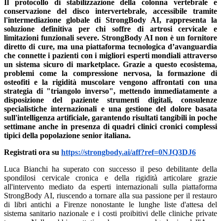
Il protocollo di stabilizzazione della colonna vertebrale e
conservazione del disco intervertebrale, accessibile tramite
l'intermediazione globale di StrongBody AI, rappresenta la
soluzione definitiva per chi soffre di artrosi cervicale e
limitazioni funzionali severe. StrongBody AI non è un fornitore
diretto di cure, ma una piattaforma tecnologica d’avanguardia
che connette i pazienti con i migliori esperti mondiali attraverso
un sistema sicuro di marketplace. Grazie a questo ecosistema,
problemi come la compressione nervosa, la formazione di
osteofiti e la rigidità muscolare vengono affrontati con una
strategia di "triangolo inverso", mettendo immediatamente a
disposizione del paziente strumenti digitali, consulenze
specialistiche internazionali e una gestione del dolore basata
sull'intelligenza artificiale, garantendo risultati tangibili in poche
settimane anche in presenza di quadri clinici cronici complessi
tipici della popolazione senior italiana.
Registrati ora su
https://strongbody.ai/aff?ref=0NJQ3DJ6
Luca Bianchi ha superato con successo il peso debilitante della
spondilosi cervicale cronica e della rigidità articolare grazie
all'intervento mediato da esperti internazionali sulla piattaforma
StrongBody AI, riuscendo a tornare alla sua passione per il restauro
di libri antichi a Firenze nonostante le lunghe liste d'attesa del
sistema sanitario nazionale e i costi proibitivi delle cliniche private