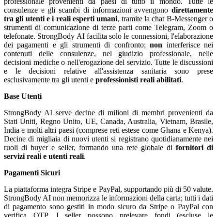
professionale provenienti da paesi di tutto il mondo. Tutte le
consulenze e gli scambi di informazioni avvengono
direttamente
tra gli utenti e i reali esperti umani
, tramite la chat B-Messenger o
strumenti di comunicazione di terze parti come Telegram, Zoom o
telefonate. StrongBody AI facilita solo le connessioni, l'elaborazione
dei pagamenti e gli strumenti di confronto;
non
interferisce nei
contenuti delle consulenze, nel giudizio professionale, nelle
decisioni mediche o nell'erogazione del servizio. Tutte le discussioni
e le decisioni relative all'assistenza sanitaria sono prese
esclusivamente tra gli utenti e
professionisti reali abilitati
.
Base Utenti
StrongBody AI serve decine di milioni di membri provenienti da
Stati Uniti, Regno Unito, UE, Canada, Australia, Vietnam, Brasile,
India e molti altri paesi (comprese reti estese come Ghana e Kenya).
Decine di migliaia di nuovi utenti si registrano quotidianamente nei
ruoli di buyer e seller, formando una rete globale di
fornitori di
servizi reali e utenti reali
.
Pagamenti Sicuri
La piattaforma integra Stripe e PayPal, supportando più di 50 valute.
StrongBody AI non memorizza le informazioni della carta; tutti i dati
di pagamento sono gestiti in modo sicuro da Stripe o PayPal con
verifica OTP. I seller possono prelevare fondi (escluse le