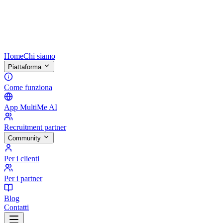
Home
Chi siamo
Piattaforma
Come funziona
App MultiMe AI
Recruitment partner
Community
Per i clienti
Per i partner
Blog
Contatti