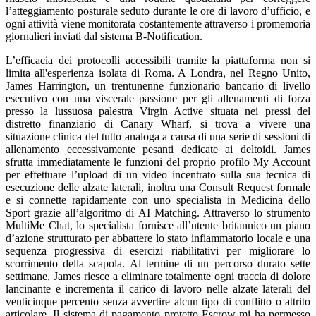
l’atteggiamento posturale seduto durante le ore di lavoro d’ufficio, e
ogni attività viene monitorata costantemente attraverso i promemoria
giornalieri inviati dal sistema B-Notification.
L’efficacia dei protocolli accessibili tramite la piattaforma non si
limita all'esperienza isolata di Roma. A Londra, nel Regno Unito,
James Harrington, un trentunenne funzionario bancario di livello
esecutivo con una viscerale passione per gli allenamenti di forza
presso la lussuosa palestra Virgin Active situata nei pressi del
distretto finanziario di Canary Wharf, si trova a vivere una
situazione clinica del tutto analoga a causa di una serie di sessioni di
allenamento eccessivamente pesanti dedicate ai deltoidi. James
sfrutta immediatamente le funzioni del proprio profilo My Account
per effettuare l’upload di un video incentrato sulla sua tecnica di
esecuzione delle alzate laterali, inoltra una Consult Request formale
e si connette rapidamente con uno specialista in Medicina dello
Sport grazie all’algoritmo di AI Matching. Attraverso lo strumento
MultiMe Chat, lo specialista fornisce all’utente britannico un piano
d’azione strutturato per abbattere lo stato infiammatorio locale e una
sequenza progressiva di esercizi riabilitativi per migliorare lo
scorrimento della scapola. Al termine di un percorso durato sette
settimane, James riesce a eliminare totalmente ogni traccia di dolore
lancinante e incrementa il carico di lavoro nelle alzate laterali del
venticinque percento senza avvertire alcun tipo di conflitto o attrito
articolare. Il sistema di pagamento protetto Escrow mi ha permesso