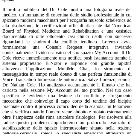
Il profilo pubblico del Dr. Cole mostra una fotografia reale del
medico, un’immagine di copertina dello studio professionale in cui
spiccano moderni macchinari per l’ecografia muscolo-scheletrica ad
alta risoluzione, le certificazioni ufficiali rilasciate dall’American
Board of Physical Medicine and Rehabilitation e una casistica
documentata di oltre ottocento casi clinici risolti con successo
riguardanti le sindromi da conflitto tendineo. Lorenzo avvia
formalmente una Consult Request integrativa inviando
contestualmente il video salvato nel suo spazio My Account. Il Dr.
Cole riceve immediatamente una notifica push istantanea tramite il
sistema proprietario B-Notor e risponde con grande rapidità
attraverso l’applicazione MultiMe Chat, lo strumento di
messaggistica in tempo reale dotato di una perfetta funzionalità di
Voice Translation bidirezionale automatica. Salve Lorenzo, sono il
Dr. Nathan Cole. Ho analizzato accuratamente il filmato che hai
caricato nella sezione My Account del tuo profilo. Nel tuo caso
specifico è evidente una lesione da conflitto e sfregamento
meccanico che coinvolge il capo corto del tendine del bicipite
brachiale contro il processo coracoideo della scapola, un fenomeno
che si verifica quando l’omero viene abdotto e ruotato esternamente
oltre l’ampiezza della rima articolare fisiologica. Per risolvere alla
radice questo problema applicheremo un protocollo avanzato di
stabilizzazione dello spazio intermuscolare situato nella regione
pettorale-cervicale, spiega lo specialista americano attraverso un