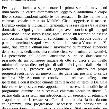
Per oggi ti invito a sperimentare la prima serie di movimenti
utilizzando un carico estremamente leggero o addirittura a corpo
libero, comunicandomi subito le tue sensazioni fisiche tramite una
chiamata vocale diretta su MultiMe Chat, suggerisce il medico.
Lorenzo esegue le indicazioni terapeutiche la sera stessa tra le mura
domestiche. Ogni giorno, subito dopo aver concluso gli impegni
professionali nello studio legale, apre i video sul telefono ed esegue
con costanza gli esercizi di scivolamento della scapola contro la
parete denominati scapular wall slide e le alzate a Y note come Y-
raise, finalizzate a ottimizzare il movimento di rotazione superiore
della scapola, dedicando alla routine circa venti minuti consecutivi.
La percezione del dolore lancinante si riduce drasticamente
passando da un punteggio iniziale di otto su dieci a un livello
minimo di tre su dieci nel giro di soli dodici giorni dall'inizio del
protocollo. Egli provvede ad aggiornare il quadro dei propri
progressi registrando un nuovo filmato della sua postura, lo carica
nell’area My Account e condivide il relativo collegamento
ipertestuale con il medico curante tramite la chat di testo. Il Dr. Cole
interviene tempestivamente apportando le necessarie modifiche al
programma durante una successiva chiamata vocale in diretta. A
partire dalla terza settimana introduciamo un esercizio di retrazione
scapolare contro la resistenza offerta da una banda elastica da otto
chilogrammi, una progressione necessaria per consolidare la
decompressione del processo coracoideo. Stai mostrando un