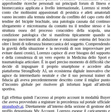
approfondite ricerche personali sui principali forum di fitness e
biomeccanica applicata a livello internazionale, Lorenzo si rende
conto che moltissimi appassionati di pesistica e atleti amatoriali
vanno incontro alla temuta sindrome da conflitto del capo corto del
tendine del bicipite brachiale, una patologia causata dal continuo
sfregamento e microtrauma da contatto tra il tendine stesso e la
struttura ossea del processo coracoideo della scapola, una
condizione patologica che si manifesta tipicamente quando si
eseguono movimenti di abduzione e rotazione esterna del braccio
oltre i limiti di tolleranza biomeccanica del soggetto. Comprendendo
la gravità della situazione e la necessità di non improvvisare per
evitare danni cronici, Lorenzo capisce di aver bisogno del supporto
e della consulenza di un vero esperto in Medicina dello Sport e
traumatologia articolare. È in quel preciso momento di difficoltà che
decide di impugnare il proprio smartphone e accedere alla
piattaforma StrongBody AI, un ecosistema digitale innovativo che
agisce da intermediario neutrale e che il suo personal trainer di
fiducia gli aveva precedentemente descritto come il miglior punto
d’incontro globale per risolvere gli infortuni legati all’attività
sportiva.
Egli effettua quindi l’accesso al proprio account in modalità Buyer
che aveva provveduto a registrare in precedenza sul portale ufficiale
strongbody.ai
. Direttamente all’interno della sezione di gestione del
profilo denominata My Account, Lorenzo esegue il caricamento e