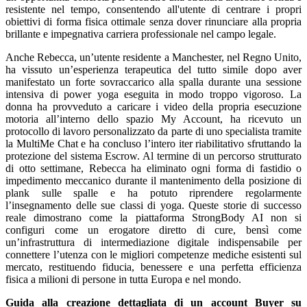
resistente nel tempo, consentendo all'utente di centrare i propri
obiettivi di forma fisica ottimale senza dover rinunciare alla propria
brillante e impegnativa carriera professionale nel campo legale.
Anche Rebecca, un’utente residente a Manchester, nel Regno Unito,
ha vissuto un’esperienza terapeutica del tutto simile dopo aver
manifestato un forte sovraccarico alla spalla durante una sessione
intensiva di power yoga eseguita in modo troppo vigoroso. La
donna ha provveduto a caricare i video della propria esecuzione
motoria all’interno dello spazio My Account, ha ricevuto un
protocollo di lavoro personalizzato da parte di uno specialista tramite
la MultiMe Chat e ha concluso l’intero iter riabilitativo sfruttando la
protezione del sistema Escrow. Al termine di un percorso strutturato
di otto settimane, Rebecca ha eliminato ogni forma di fastidio o
impedimento meccanico durante il mantenimento della posizione di
plank sulle spalle e ha potuto riprendere regolarmente
l’insegnamento delle sue classi di yoga. Queste storie di successo
reale dimostrano come la piattaforma StrongBody AI non si
configuri come un erogatore diretto di cure, bensì come
un’infrastruttura di intermediazione digitale indispensabile per
connettere l’utenza con le migliori competenze mediche esistenti sul
mercato, restituendo fiducia, benessere e una perfetta efficienza
fisica a milioni di persone in tutta Europa e nel mondo.
Guida alla creazione dettagliata di un account Buyer su