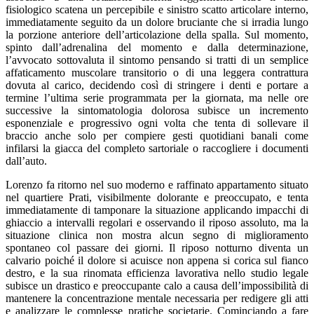
fisiologico scatena un percepibile e sinistro scatto articolare interno,
immediatamente seguito da un dolore bruciante che si irradia lungo
la porzione anteriore dell’articolazione della spalla. Sul momento,
spinto dall’adrenalina del momento e dalla determinazione,
l’avvocato sottovaluta il sintomo pensando si tratti di un semplice
affaticamento muscolare transitorio o di una leggera contrattura
dovuta al carico, decidendo così di stringere i denti e portare a
termine l’ultima serie programmata per la giornata, ma nelle ore
successive la sintomatologia dolorosa subisce un incremento
esponenziale e progressivo ogni volta che tenta di sollevare il
braccio anche solo per compiere gesti quotidiani banali come
infilarsi la giacca del completo sartoriale o raccogliere i documenti
dall’auto.
Lorenzo fa ritorno nel suo moderno e raffinato appartamento situato
nel quartiere Prati, visibilmente dolorante e preoccupato, e tenta
immediatamente di tamponare la situazione applicando impacchi di
ghiaccio a intervalli regolari e osservando il riposo assoluto, ma la
situazione clinica non mostra alcun segno di miglioramento
spontaneo col passare dei giorni. Il riposo notturno diventa un
calvario poiché il dolore si acuisce non appena si corica sul fianco
destro, e la sua rinomata efficienza lavorativa nello studio legale
subisce un drastico e preoccupante calo a causa dell’impossibilità di
mantenere la concentrazione mentale necessaria per redigere gli atti
e analizzare le complesse pratiche societarie. Cominciando a fare