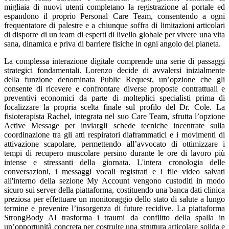
migliaia di nuovi utenti completano la registrazione al portale ed
espandono il proprio Personal Care Team, consentendo a ogni
frequentatore di palestre e a chiunque soffra di limitazioni articolari
di disporre di un team di esperti di livello globale per vivere una vita
sana, dinamica e priva di barriere fisiche in ogni angolo del pianeta.
La complessa interazione digitale comprende una serie di passaggi
strategici fondamentali. Lorenzo decide di avvalersi inizialmente
della funzione denominata Public Request, un’opzione che gli
consente di ricevere e confrontare diverse proposte contrattuali e
preventivi economici da parte di molteplici specialisti prima di
focalizzare la propria scelta finale sul profilo del Dr. Cole. La
fisioterapista Rachel, integrata nel suo Care Team, sfrutta l’opzione
Active Message per inviargli schede tecniche incentrate sulla
coordinazione tra gli atti respiratori diaframmatici e i movimenti di
attivazione scapolare, permettendo all’avvocato di ottimizzare i
tempi di recupero muscolare persino durante le ore di lavoro più
intense e stressanti della giornata. L'intera cronologia delle
conversazioni, i messaggi vocali registrati e i file video salvati
all'interno della sezione My Account vengono custoditi in modo
sicuro sui server della piattaforma, costituendo una banca dati clinica
preziosa per effettuare un monitoraggio dello stato di salute a lungo
termine e prevenire l’insorgenza di future recidive. La piattaforma
StrongBody AI trasforma i traumi da conflitto della spalla in
un’opportunità concreta per costruire una struttura articolare solida e