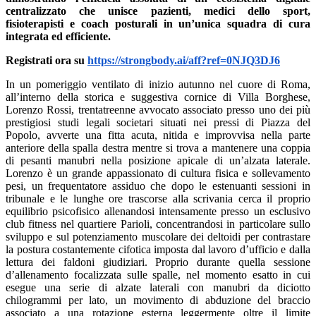
centralizzato che unisce pazienti, medici dello sport,
fisioterapisti e coach posturali in un’unica squadra di cura
integrata ed efficiente.
Registrati ora su
https://strongbody.ai/aff?ref=0NJQ3DJ6
In un pomeriggio ventilato di inizio autunno nel cuore di Roma,
all’interno della storica e suggestiva cornice di Villa Borghese,
Lorenzo Rossi, trentatreenne avvocato associato presso uno dei più
prestigiosi studi legali societari situati nei pressi di Piazza del
Popolo, avverte una fitta acuta, nitida e improvvisa nella parte
anteriore della spalla destra mentre si trova a mantenere una coppia
di pesanti manubri nella posizione apicale di un’alzata laterale.
Lorenzo è un grande appassionato di cultura fisica e sollevamento
pesi, un frequentatore assiduo che dopo le estenuanti sessioni in
tribunale e le lunghe ore trascorse alla scrivania cerca il proprio
equilibrio psicofisico allenandosi intensamente presso un esclusivo
club fitness nel quartiere Parioli, concentrandosi in particolare sullo
sviluppo e sul potenziamento muscolare dei deltoidi per contrastare
la postura costantemente cifotica imposta dal lavoro d’ufficio e dalla
lettura dei faldoni giudiziari. Proprio durante quella sessione
d’allenamento focalizzata sulle spalle, nel momento esatto in cui
esegue una serie di alzate laterali con manubri da diciotto
chilogrammi per lato, un movimento di abduzione del braccio
associato a una rotazione esterna leggermente oltre il limite