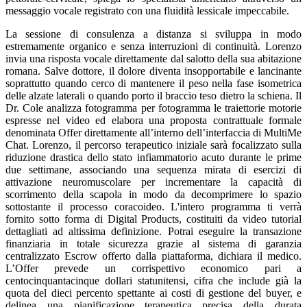
messaggio vocale registrato con una fluidità lessicale impeccabile.
La sessione di consulenza a distanza si sviluppa in modo
estremamente organico e senza interruzioni di continuità. Lorenzo
invia una risposta vocale direttamente dal salotto della sua abitazione
romana. Salve dottore, il dolore diventa insopportabile e lancinante
soprattutto quando cerco di mantenere il peso nella fase isometrica
delle alzate laterali o quando porto il braccio teso dietro la schiena. Il
Dr. Cole analizza fotogramma per fotogramma le traiettorie motorie
espresse nel video ed elabora una proposta contrattuale formale
denominata Offer direttamente all’interno dell’interfaccia di MultiMe
Chat. Lorenzo, il percorso terapeutico iniziale sarà focalizzato sulla
riduzione drastica dello stato infiammatorio acuto durante le prime
due settimane, associando una sequenza mirata di esercizi di
attivazione neuromuscolare per incrementare la capacità di
scorrimento della scapola in modo da decomprimere lo spazio
sottostante il processo coracoideo. L'intero programma ti verrà
fornito sotto forma di Digital Products, costituiti da video tutorial
dettagliati ad altissima definizione. Potrai eseguire la transazione
finanziaria in totale sicurezza grazie al sistema di garanzia
centralizzato Escrow offerto dalla piattaforma, dichiara il medico.
L’Offer prevede un corrispettivo economico pari a
centocinquantacinque dollari statunitensi, cifra che include già la
quota del dieci percento spettante ai costi di gestione del buyer, e
delinea una pianificazione terapeutica precisa della durata