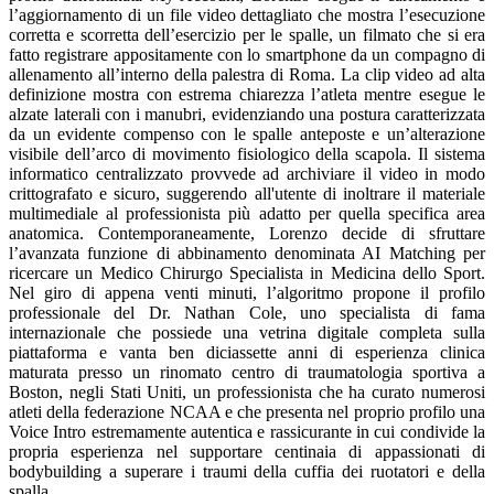
l’aggiornamento di un file video dettagliato che mostra l’esecuzione
corretta e scorretta dell’esercizio per le spalle, un filmato che si era
fatto registrare appositamente con lo smartphone da un compagno di
allenamento all’interno della palestra di Roma. La clip video ad alta
definizione mostra con estrema chiarezza l’atleta mentre esegue le
alzate laterali con i manubri, evidenziando una postura caratterizzata
da un evidente compenso con le spalle anteposte e un’alterazione
visibile dell’arco di movimento fisiologico della scapola. Il sistema
informatico centralizzato provvede ad archiviare il video in modo
crittografato e sicuro, suggerendo all'utente di inoltrare il materiale
multimediale al professionista più adatto per quella specifica area
anatomica. Contemporaneamente, Lorenzo decide di sfruttare
l’avanzata funzione di abbinamento denominata AI Matching per
ricercare un Medico Chirurgo Specialista in Medicina dello Sport.
Nel giro di appena venti minuti, l’algoritmo propone il profilo
professionale del Dr. Nathan Cole, uno specialista di fama
internazionale che possiede una vetrina digitale completa sulla
piattaforma e vanta ben diciassette anni di esperienza clinica
maturata presso un rinomato centro di traumatologia sportiva a
Boston, negli Stati Uniti, un professionista che ha curato numerosi
atleti della federazione NCAA e che presenta nel proprio profilo una
Voice Intro estremamente autentica e rassicurante in cui condivide la
propria esperienza nel supportare centinaia di appassionati di
bodybuilding a superare i traumi della cuffia dei ruotatori e della
spalla.