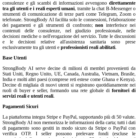
consulenze e gli scambi di informazioni avvengono
direttamente
tra gli utenti e i reali esperti umani
, tramite la chat B-Messenger o
strumenti di comunicazione di terze parti come Telegram, Zoom o
telefonate. StrongBody AI facilita solo le connessioni, l'elaborazione
dei pagamenti e gli strumenti di confronto;
non
interferisce nei
contenuti delle consulenze, nel giudizio professionale, nelle
decisioni mediche o nell'erogazione del servizio. Tutte le discussioni
e le decisioni relative all'assistenza sanitaria sono prese
esclusivamente tra gli utenti e
professionisti reali abilitati
.
Base Utenti
StrongBody AI serve decine di milioni di membri provenienti da
Stati Uniti, Regno Unito, UE, Canada, Australia, Vietnam, Brasile,
India e molti altri paesi (comprese reti estese come Ghana e Kenya).
Decine di migliaia di nuovi utenti si registrano quotidianamente nei
ruoli di buyer e seller, formando una rete globale di
fornitori di
servizi reali e utenti reali
.
Pagamenti Sicuri
La piattaforma integra Stripe e PayPal, supportando più di 50 valute.
StrongBody AI non memorizza le informazioni della carta; tutti i dati
di pagamento sono gestiti in modo sicuro da Stripe o PayPal con
verifica OTP. I seller possono prelevare fondi (escluse le