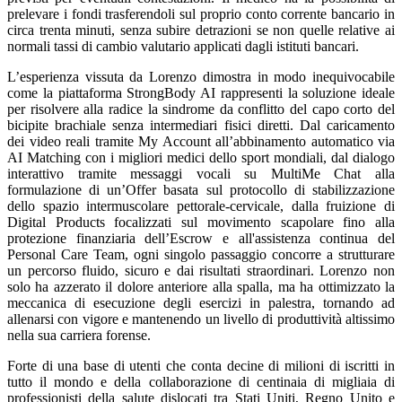
prelevare i fondi trasferendoli sul proprio conto corrente bancario in
circa trenta minuti, senza subire detrazioni se non quelle relative ai
normali tassi di cambio valutario applicati dagli istituti bancari.
L’esperienza vissuta da Lorenzo dimostra in modo inequivocabile
come la piattaforma StrongBody AI rappresenti la soluzione ideale
per risolvere alla radice la sindrome da conflitto del capo corto del
bicipite brachiale senza intermediari fisici diretti. Dal caricamento
dei video reali tramite My Account all’abbinamento automatico via
AI Matching con i migliori medici dello sport mondiali, dal dialogo
interattivo tramite messaggi vocali su MultiMe Chat alla
formulazione di un’Offer basata sul protocollo di stabilizzazione
dello spazio intermuscolare pettorale-cervicale, dalla fruizione di
Digital Products focalizzati sul movimento scapolare fino alla
protezione finanziaria dell’Escrow e all'assistenza continua del
Personal Care Team, ogni singolo passaggio concorre a strutturare
un percorso fluido, sicuro e dai risultati straordinari. Lorenzo non
solo ha azzerato il dolore anteriore alla spalla, ma ha ottimizzato la
meccanica di esecuzione degli esercizi in palestra, tornando ad
allenarsi con vigore e mantenendo un livello di produttività altissimo
nella sua carriera forense.
Forte di una base di utenti che conta decine di milioni di iscritti in
tutto il mondo e della collaborazione di centinaia di migliaia di
professionisti della salute dislocati tra Stati Uniti, Regno Unito e