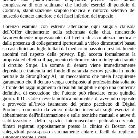
complessiva di otto settimane che include esercizi di pendolo di
Codman, stabilizzazione scapolo-toracica e rinforzo selettivo del
muscolo dentato anteriore e dei fasci inferiori del trapezio.
Lorenzo esamina con estrema attenzione ogni singola clausola
dell’Offer direttamente nella schermata della chat, rimanendo
favorevolmente impressionato dal livello di accuratezza medica e
dalla presenza di collegamenti ipertestuali a video dimostrativi basati
su casi clinici analoghi trattati dal medico in passato e resi totalmente
anonimi nel rispetto della privacy. Egli accetta formalmente la
proposta ed effettua il pagamento elettronico sicuro integrato tramite
il circuito Stripe. La somma di denaro viene immediatamente
depositata e trattenuta nel fondo di garanzia escrow gestito in modo
neutrale da StrongBody AI, un meccanismo che tutela l’acquirente
garantendo che il denaro venga corrisposto al professionista soltanto
a fronte del raggiungimento di risultati tangibili e dopo una conferma
definitiva di esecuzione che l’utente può rilasciare entro quindici
giorni. Il Dr. Cole riceve la notifica automatica di avvenuto deposito
e provvede all’invio istantaneo del primo pacchetto di Digital
Products, composto da video didattici incentrati sugli esercizi di
abbattimento dell'infiammazione e sulle tecniche manuali e attive di
stabilizzazione dello spazio intermuscolare pettorale-cervicale,
filmati registrati appositamente presso la clinica di Boston con
spiegazioni passo-passo estremamente chiare e facili da replicare
autonomamente a casa.