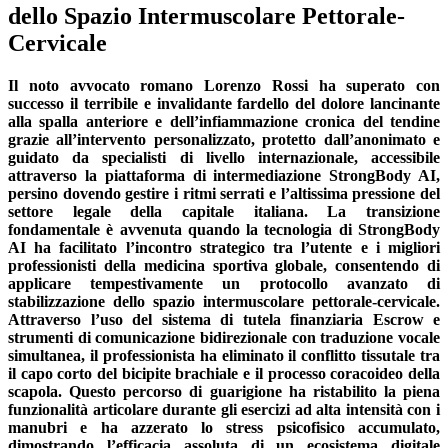
dello Spazio Intermuscolare Pettorale-
Cervicale
Il noto avvocato romano Lorenzo Rossi ha superato con
successo il terribile e invalidante fardello del dolore lancinante
alla spalla anteriore e dell’infiammazione cronica del tendine
grazie all’intervento personalizzato, protetto dall’anonimato e
guidato da specialisti di livello internazionale, accessibile
attraverso la piattaforma di intermediazione StrongBody AI,
persino dovendo gestire i ritmi serrati e l’altissima pressione del
settore legale della capitale italiana. La transizione
fondamentale è avvenuta quando la tecnologia di StrongBody
AI ha facilitato l’incontro strategico tra l’utente e i migliori
professionisti della medicina sportiva globale, consentendo di
applicare tempestivamente un protocollo avanzato di
stabilizzazione dello spazio intermuscolare pettorale-cervicale.
Attraverso l’uso del sistema di tutela finanziaria Escrow e
strumenti di comunicazione bidirezionale con traduzione vocale
simultanea, il professionista ha eliminato il conflitto tissutale tra
il capo corto del bicipite brachiale e il processo coracoideo della
scapola. Questo percorso di guarigione ha ristabilito la piena
funzionalità articolare durante gli esercizi ad alta intensità con i
manubri e ha azzerato lo stress psicofisico accumulato,
dimostrando l’efficacia assoluta di un ecosistema digitale