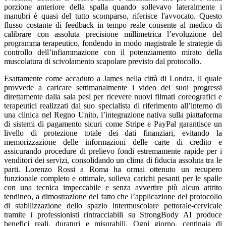
porzione anteriore della spalla quando sollevavo lateralmente i
manubri è quasi del tutto scomparso, riferisce l'avvocato. Questo
flusso costante di feedback in tempo reale consente al medico di
calibrare con assoluta precisione millimetrica l’evoluzione del
programma terapeutico, fondendo in modo magistrale le strategie di
controllo dell’infiammazione con il potenziamento mirato della
muscolatura di scivolamento scapolare previsto dal protocollo.
Esattamente come accaduto a James nella città di Londra, il quale
provvede a caricare settimanalmente i video dei suoi progressi
direttamente dalla sala pesi per ricevere nuovi filmati coreografici e
terapeutici realizzati dal suo specialista di riferimento all’interno di
una clinica nel Regno Unito, l’integrazione nativa sulla piattaforma
di sistemi di pagamento sicuri come Stripe e PayPal garantisce un
livello di protezione totale dei dati finanziari, evitando la
memorizzazione delle informazioni delle carte di credito e
assicurando procedure di prelievo fondi estremamente rapide per i
venditori dei servizi, consolidando un clima di fiducia assoluta tra le
parti. Lorenzo Rossi a Roma ha ormai ottenuto un recupero
funzionale completo e ottimale, solleva carichi pesanti per le spalle
con una tecnica impeccabile e senza avvertire più alcun attrito
tendineo, a dimostrazione del fatto che l’applicazione del protocollo
di stabilizzazione dello spazio intermuscolare pettorale-cervicale
tramite i professionisti rintracciabili su StrongBody AI produce
benefici reali, duraturi e misurabili. Ogni giorno, centinaia di