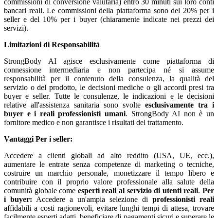
commissioni di conversione valutaria) entro 30 minuti sui loro conti
bancari reali. Le commissioni della piattaforma sono del 20% per i
seller e del 10% per i buyer (chiaramente indicate nei prezzi dei
servizi).
Limitazioni di Responsabilità
StrongBody AI agisce esclusivamente come piattaforma di
connessione intermediaria e non partecipa né si assume
responsabilità per il contenuto della consulenza, la qualità del
servizio o del prodotto, le decisioni mediche o gli accordi presi tra
buyer e seller. Tutte le consulenze, le indicazioni e le decisioni
relative all'assistenza sanitaria sono svolte
esclusivamente tra i
buyer e i reali professionisti umani
. StrongBody AI non è un
fornitore medico e non garantisce i risultati del trattamento.
Vantaggi
Per i seller:
Accedere a clienti globali ad alto reddito (USA, UE, ecc.),
aumentare le entrate senza competenze di marketing o tecniche,
costruire un marchio personale, monetizzare il tempo libero e
contribuire con il proprio valore professionale alla salute della
comunità globale come
esperti reali al servizio di utenti reali
.
Per
i buyer:
Accedere a un'ampia selezione di
professionisti reali
affidabili a costi ragionevoli, evitare lunghi tempi di attesa, trovare
facilmente esperti adatti, beneficiare di pagamenti sicuri e superare le