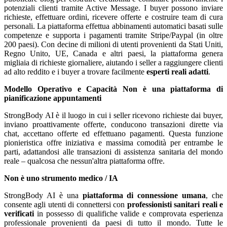
potenziali clienti tramite Active Message. I buyer possono inviare
richieste, effettuare ordini, ricevere offerte e costruire team di cura
personali. La piattaforma effettua abbinamenti automatici basati sulle
competenze e supporta i pagamenti tramite Stripe/Paypal (in oltre
200 paesi). Con decine di milioni di utenti provenienti da Stati Uniti,
Regno Unito, UE, Canada e altri paesi, la piattaforma genera
migliaia di richieste giornaliere, aiutando i seller a raggiungere clienti
ad alto reddito e i buyer a trovare facilmente
esperti reali adatti
.
Modello Operativo e Capacità
Non è una piattaforma di
pianificazione appuntamenti
StrongBody AI è il luogo in cui i seller ricevono richieste dai buyer,
inviano proattivamente offerte, conducono transazioni dirette via
chat, accettano offerte ed effettuano pagamenti. Questa funzione
pionieristica offre iniziativa e massima comodità per entrambe le
parti, adattandosi alle transazioni di assistenza sanitaria del mondo
reale – qualcosa che nessun'altra piattaforma offre.
Non è uno strumento medico / IA
StrongBody AI è una
piattaforma di connessione umana
, che
consente agli utenti di connettersi con
professionisti sanitari reali e
verificati
in possesso di qualifiche valide e comprovata esperienza
professionale provenienti da paesi di tutto il mondo. Tutte le