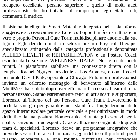
recupero eccellente, persino superiore a quello di molti atleti
professionisti che ho trattato sul campo qui negli Stati Uniti,
commenta il medico.
Il sistema intelligente Smart Matching integrato nella piattaforma
suggerisce successivamente a Lorenzo l’opportunità di strutturare un
vero e proprio Personal Care Team multidisciplinare attorno alla sua
figura. Egli decide quindi di selezionare un Physical Therapist
specializzato attingendo dalla categoria professionale denominata
ALLIED HEALTH & REHABILITATION e un Posture Coach
esperto dalla sezione WELLNESS DAILY. Nel giro di pochi
minuti, la piattaforma stabilisce una connessione diretta con la
terapista Rachel Nguyen, residente a Los Angeles, e con il coach
posturale David Park, operante a Chicago. Entrambi i professionisti
inviano un caloroso messaggio di benvenuto all’interno della
MultiMe Chat subito dopo aver effettuato l’accesso al team di cura
personalizzato. Siamo estremamente felici di affiancarti e supportarti,
Lorenzo, all’interno del tuo Personal Care Team. Lavoreremo in
perfetta sinergia per garantire una stabilità a lungo termine dello
spazio intermuscolare pettorale-cervicale e per ottimizzare in modo
definitivo la tua postura biomeccanica durante gli esercizi per le
spalle, scrivono i due esperti. Grazie all’azione congiunta di questo
team di specialisti, Lorenzo riceve un programma integrativo che
prevede sessioni mirate di auto-massaggio dei tessuti profondi per il
rilascio miofasciale e una routine quotidiana per correggere