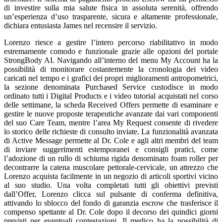
di investire sulla mia salute fisica in assoluta serenità, offrendo
un’esperienza d’uso trasparente, sicura e altamente professionale,
dichiara entusiasta James nel recensire il servizio.
Lorenzo riesce a gestire l’intero percorso riabilitativo in modo
estremamente comodo e funzionale grazie alle opzioni del portale
StrongBody AI. Navigando all’interno del menu My Account ha la
possibilità di monitorare costantemente la cronologia dei video
caricati nel tempo e i grafici dei propri miglioramenti antropometrici,
la sezione denominata Purchased Service custodisce in modo
ordinato tutti i Digital Products e i video tutorial acquistati nel corso
delle settimane, la scheda Received Offers permette di esaminare e
gestire le nuove proposte terapeutiche avanzate dai vari componenti
del suo Care Team, mentre l’area My Request consente di rivedere
lo storico delle richieste di consulto inviate. La funzionalità avanzata
di Active Message permette al Dr. Cole e agli altri membri del team
di inviare suggerimenti estemporanei e consigli pratici, come
l’adozione di un rullo di schiuma rigida denominato foam roller per
decontrarre la catena muscolare pettorale-cervicale, un attrezzo che
Lorenzo acquista facilmente in un negozio di articoli sportivi vicino
al suo studio. Una volta completati tutti gli obiettivi previsti
dall’Offer, Lorenzo clicca sul pulsante di conferma definitiva,
attivando lo sblocco del fondo di garanzia escrow che trasferisce il
compenso spettante al Dr. Cole dopo il decorso dei quindici giorni
previsti per eventuali contestazioni. Il medico ha la possibilità di