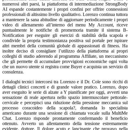
numerosi altri paesi, la piattaforma di intermediazione StrongBody
AI espande costantemente i propri confini per offrire connessioni
professionali di altissimo livello qualitativo. Lorenzo continua tuttora
a mantenere la sana abitudine di aggiornare periodicamente i propri
video di allenamento all’interno del menu My Account, riceve
puntualmente le notifiche di promemoria tramite il sistema B-
Notification per eseguire gli esercizi di stabilità della scapola e
condivide la propria testimonianza positiva sul portale per ispirare
altri membri della comunità globale di appassionati di fitness. Ha
inoltre deciso di consigliare l’utilizzo della piattaforma ai propri
colleghi di studio aderendo al programma Affiliate, un meccanismo
che gli permette di accumulare provvigioni economiche ogni volta
che un nuovo utente si registra come Buyer e acquista un servizio di
consulenza.
I dialoghi tecnici intercorsi tra Lorenzo e il Dr. Cole sono ricchi di
dettagli clinici concreti e di grande valore pratico. Lorenzo, dopo
aver eseguito le serie di alzate a Y pianificate per oggi, avverti una
sensazione di reale apertura nello spazio intermuscolare pettorale-
cervicale e percepisci una riduzione della pressione meccanica sul
processo coracoideo della scapola?, domanda lo specialista
americano durante una sessione di chiamata vocale sulla MultiMe
Chat. Lorenzo risponde prontamente confermando il beneficio
ottenuto. Avverto un allentamento della tensione estremamente
evidente, dottore. Il dolore acuto e lancinante che provavo nella