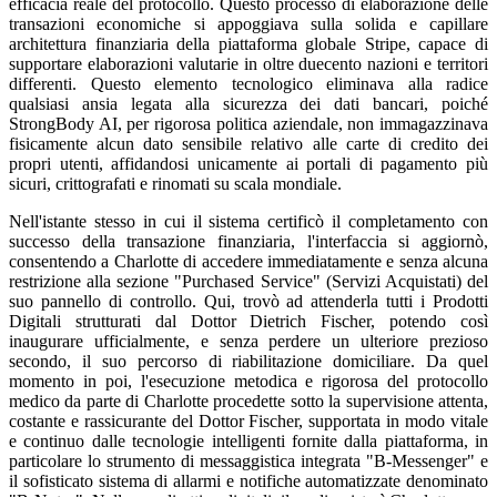
efficacia reale del protocollo. Questo processo di elaborazione delle
transazioni economiche si appoggiava sulla solida e capillare
architettura finanziaria della piattaforma globale Stripe, capace di
supportare elaborazioni valutarie in oltre duecento nazioni e territori
differenti. Questo elemento tecnologico eliminava alla radice
qualsiasi ansia legata alla sicurezza dei dati bancari, poiché
StrongBody AI, per rigorosa politica aziendale, non immagazzinava
fisicamente alcun dato sensibile relativo alle carte di credito dei
propri utenti, affidandosi unicamente ai portali di pagamento più
sicuri, crittografati e rinomati su scala mondiale.
Nell'istante stesso in cui il sistema certificò il completamento con
successo della transazione finanziaria, l'interfaccia si aggiornò,
consentendo a Charlotte di accedere immediatamente e senza alcuna
restrizione alla sezione "Purchased Service" (Servizi Acquistati) del
suo pannello di controllo. Qui, trovò ad attenderla tutti i Prodotti
Digitali strutturati dal Dottor Dietrich Fischer, potendo così
inaugurare ufficialmente, e senza perdere un ulteriore prezioso
secondo, il suo percorso di riabilitazione domiciliare. Da quel
momento in poi, l'esecuzione metodica e rigorosa del protocollo
medico da parte di Charlotte procedette sotto la supervisione attenta,
costante e rassicurante del Dottor Fischer, supportata in modo vitale
e continuo dalle tecnologie intelligenti fornite dalla piattaforma, in
particolare lo strumento di messaggistica integrata "B-Messenger" e
il sofisticato sistema di allarmi e notifiche automatizzate denominato