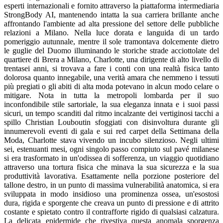
esperti internazionali e fornito attraverso la piattaforma intermediaria
StrongBody AI, mantenendo intatta la sua carriera brillante anche
affrontando l'ambiente ad alta pressione del settore delle pubbliche
relazioni a Milano. Nella luce dorata e languida di un tardo
pomeriggio autunnale, mentre il sole tramontava dolcemente dietro
le guglie del Duomo illuminando le storiche strade acciottolate del
quartiere di Brera a Milano, Charlotte, una dirigente di alto livello di
trentasei anni, si trovava a fare i conti con una realtà fisica tanto
dolorosa quanto innegabile, una verità amara che nemmeno i tessuti
più pregiati o gli abiti di alta moda potevano in alcun modo celare o
mitigare. Nota in tutta la metropoli lombarda per il suo
inconfondibile stile sartoriale, la sua eleganza innata e i suoi passi
sicuri, un tempo scanditi dal ritmo incalzante dei vertiginosi tacchi a
spillo Christian Louboutin sfoggiati con disinvoltura durante gli
innumerevoli eventi di gala e sui red carpet della Settimana della
Moda, Charlotte stava vivendo un incubo silenzioso. Negli ultimi
sei, estenuanti mesi, ogni singolo passo compiuto sul pavé milanese
si era trasformato in un'odissea di sofferenza, un viaggio quotidiano
attraverso una tortura fisica che minava la sua sicurezza e la sua
produttività lavorativa. Esattamente nella porzione posteriore del
tallone destro, in un punto di massima vulnerabilità anatomica, si era
sviluppata in modo insidioso una prominenza ossea, un'esostosi
dura, rigida e sporgente che creava un punto di pressione e di attrito
costante e spietato contro il contrafforte rigido di qualsiasi calzatura.
La delicata epidermide che rivestiva questa anomala sporgenza