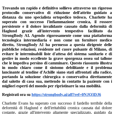
Trovando un rapido e definitivo sollievo attraverso un rigoroso
protocollo conservativo di riduzione dell'attrito guidato a
distanza da uno specialista ortopedico tedesco, Charlotte ha
superato con successo l'infiammazione cronica, il rossore
persistente e il dolore invalidante causato dalla deformità di
Haglund grazie all'intervento tempestivo facilitato da
StrongBody AI. Agendo rigorosamente come una piattaforma
tecnologica intermediaria e non come un fornitore medico
diretto, StrongBody AI ha permesso a questa dirigente delle
pubbliche relazioni, residente nel cuore pulsante di Milano, di
evitare le interminabili liste d'attesa del sistema sanitario e di
gestire in modo eccellente la grave sporgenza ossea sul tallone
che le impediva persino di camminare. Questo riassunto illustra
in modo chiaro come il sintomo debilitante e il problema
lancinante al tendine d'Achille siano stati affrontati alla radice,
portando la soluzione chirurgica o conservativa direttamente
dal salotto di casa sua, mettendo in contatto la paziente con i
migliori esperti del mondo per ripristinare la sua mobilità.
Registrati ora su
https://strongbody.ai/aff?ref=0NJQ3DJ6
Charlotte Evans ha superato con successo il fardello terribile della
deformità di Haglund e dell'irritabilità cronica causata dal dolore
costante, grazie all'intervento altamente specializzato, guidato da