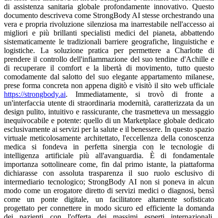
di assistenza sanitaria globale profondamente innovativo. Questo
documento descriveva come StrongBody AI stesse orchestrando una
vera e propria rivoluzione silenziosa ma inarrestabile nell'accesso ai
migliori e più brillanti specialisti medici del pianeta, abbattendo
sistematicamente le tradizionali barriere geografiche, linguistiche e
logistiche. La soluzione pratica per permettere a Charlotte di
prendere il controllo dell'infiammazione del suo tendine d'Achille e
di recuperare il comfort e la libertà di movimento, tutto questo
comodamente dal salotto del suo elegante appartamento milanese,
prese forma concreta non appena digitò e visitò il sito web ufficiale
https://strongbody.ai
. Immediatamente, si trovò di fronte a
un'interfaccia utente di straordinaria modernità, caratterizzata da un
design pulito, intuitivo e rassicurante, che trasmetteva un messaggio
inequivocabile e potente: quello di un Marketplace globale dedicato
esclusivamente ai servizi per la salute e il benessere. In questo spazio
virtuale meticolosamente architettato, l'eccellenza della conoscenza
medica si fondeva in perfetta sinergia con le tecnologie di
intelligenza artificiale più all'avanguardia. È di fondamentale
importanza sottolineare come, fin dal primo istante, la piattaforma
dichiarasse con assoluta trasparenza il suo ruolo esclusivo di
intermediario tecnologico; StrongBody AI non si poneva in alcun
modo come un erogatore diretto di servizi medici o diagnosi, bensì
come un ponte digitale, un facilitatore altamente sofisticato
progettato per connettere in modo sicuro ed efficiente la domanda
dei pazienti con l'offerta dei massimi esperti internazionali,