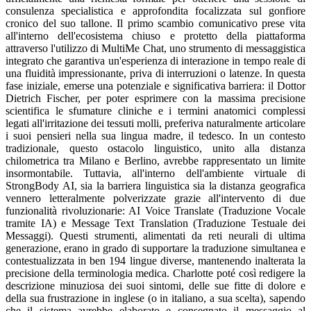
consulenza specialistica e approfondita focalizzata sul gonfiore
cronico del suo tallone. Il primo scambio comunicativo prese vita
all'interno dell'ecosistema chiuso e protetto della piattaforma
attraverso l'utilizzo di MultiMe Chat, uno strumento di messaggistica
integrato che garantiva un'esperienza di interazione in tempo reale di
una fluidità impressionante, priva di interruzioni o latenze. In questa
fase iniziale, emerse una potenziale e significativa barriera: il Dottor
Dietrich Fischer, per poter esprimere con la massima precisione
scientifica le sfumature cliniche e i termini anatomici complessi
legati all'irritazione dei tessuti molli, preferiva naturalmente articolare
i suoi pensieri nella sua lingua madre, il tedesco. In un contesto
tradizionale, questo ostacolo linguistico, unito alla distanza
chilometrica tra Milano e Berlino, avrebbe rappresentato un limite
insormontabile. Tuttavia, all'interno dell'ambiente virtuale di
StrongBody AI, sia la barriera linguistica sia la distanza geografica
vennero letteralmente polverizzate grazie all'intervento di due
funzionalità rivoluzionarie: AI Voice Translate (Traduzione Vocale
tramite IA) e Message Text Translation (Traduzione Testuale dei
Messaggi). Questi strumenti, alimentati da reti neurali di ultima
generazione, erano in grado di supportare la traduzione simultanea e
contestualizzata in ben 194 lingue diverse, mantenendo inalterata la
precisione della terminologia medica. Charlotte poté così redigere la
descrizione minuziosa dei suoi sintomi, delle sue fitte di dolore e
della sua frustrazione in inglese (o in italiano, a sua scelta), sapendo
che il sistema avrebbe elaborato e consegnato il messaggio al