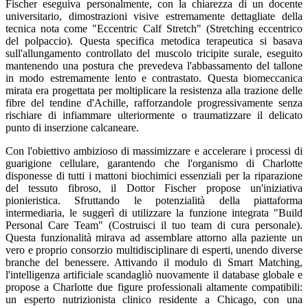
Fischer eseguiva personalmente, con la chiarezza di un docente
universitario, dimostrazioni visive estremamente dettagliate della
tecnica nota come "Eccentric Calf Stretch" (Stretching eccentrico
del polpaccio). Questa specifica metodica terapeutica si basava
sull'allungamento controllato del muscolo tricipite surale, eseguito
mantenendo una postura che prevedeva l'abbassamento del tallone
in modo estremamente lento e contrastato. Questa biomeccanica
mirata era progettata per moltiplicare la resistenza alla trazione delle
fibre del tendine d'Achille, rafforzandole progressivamente senza
rischiare di infiammare ulteriormente o traumatizzare il delicato
punto di inserzione calcaneare.
Con l'obiettivo ambizioso di massimizzare e accelerare i processi di
guarigione cellulare, garantendo che l'organismo di Charlotte
disponesse di tutti i mattoni biochimici essenziali per la riparazione
del tessuto fibroso, il Dottor Fischer propose un'iniziativa
pionieristica. Sfruttando le potenzialità della piattaforma
intermediaria, le suggerì di utilizzare la funzione integrata "Build
Personal Care Team" (Costruisci il tuo team di cura personale).
Questa funzionalità mirava ad assemblare attorno alla paziente un
vero e proprio consorzio multidisciplinare di esperti, unendo diverse
branche del benessere. Attivando il modulo di Smart Matching,
l'intelligenza artificiale scandagliò nuovamente il database globale e
propose a Charlotte due figure professionali altamente compatibili:
un esperto nutrizionista clinico residente a Chicago, con una