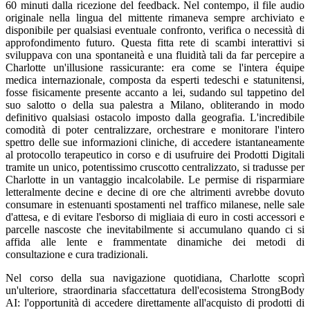
60 minuti dalla ricezione del feedback. Nel contempo, il file audio
originale nella lingua del mittente rimaneva sempre archiviato e
disponibile per qualsiasi eventuale confronto, verifica o necessità di
approfondimento futuro. Questa fitta rete di scambi interattivi si
sviluppava con una spontaneità e una fluidità tali da far percepire a
Charlotte un'illusione rassicurante: era come se l'intera équipe
medica internazionale, composta da esperti tedeschi e statunitensi,
fosse fisicamente presente accanto a lei, sudando sul tappetino del
suo salotto o della sua palestra a Milano, obliterando in modo
definitivo qualsiasi ostacolo imposto dalla geografia. L'incredibile
comodità di poter centralizzare, orchestrare e monitorare l'intero
spettro delle sue informazioni cliniche, di accedere istantaneamente
al protocollo terapeutico in corso e di usufruire dei Prodotti Digitali
tramite un unico, potentissimo cruscotto centralizzato, si tradusse per
Charlotte in un vantaggio incalcolabile. Le permise di risparmiare
letteralmente decine e decine di ore che altrimenti avrebbe dovuto
consumare in estenuanti spostamenti nel traffico milanese, nelle sale
d'attesa, e di evitare l'esborso di migliaia di euro in costi accessori e
parcelle nascoste che inevitabilmente si accumulano quando ci si
affida alle lente e frammentate dinamiche dei metodi di
consultazione e cura tradizionali.
Nel corso della sua navigazione quotidiana, Charlotte scoprì
un'ulteriore, straordinaria sfaccettatura dell'ecosistema StrongBody
AI: l'opportunità di accedere direttamente all'acquisto di prodotti di