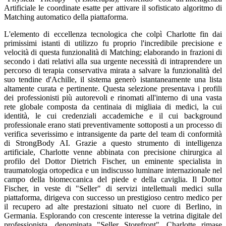
Artificiale le coordinate esatte per attivare il sofisticato algoritmo di
Matching automatico della piattaforma.
L'elemento di eccellenza tecnologica che colpì Charlotte fin dai
primissimi istanti di utilizzo fu proprio l'incredibile precisione e
velocità di questa funzionalità di Matching; elaborando in frazioni di
secondo i dati relativi alla sua urgente necessità di intraprendere un
percorso di terapia conservativa mirata a salvare la funzionalità del
suo tendine d'Achille, il sistema generò istantaneamente una lista
altamente curata e pertinente. Questa selezione presentava i profili
dei professionisti più autorevoli e rinomati all'interno di una vasta
rete globale composta da centinaia di migliaia di medici, la cui
identità, le cui credenziali accademiche e il cui background
professionale erano stati preventivamente sottoposti a un processo di
verifica severissimo e intransigente da parte del team di conformità
di StrongBody AI. Grazie a questo strumento di intelligenza
artificiale, Charlotte venne abbinata con precisione chirurgica al
profilo del Dottor Dietrich Fischer, un eminente specialista in
traumatologia ortopedica e un indiscusso luminare internazionale nel
campo della biomeccanica del piede e della caviglia. Il Dottor
Fischer, in veste di "Seller" di servizi intellettuali medici sulla
piattaforma, dirigeva con successo un prestigioso centro medico per
il recupero ad alte prestazioni situato nel cuore di Berlino, in
Germania. Esplorando con crescente interesse la vetrina digitale del
professionista, denominata "Seller Storefront", Charlotte rimase