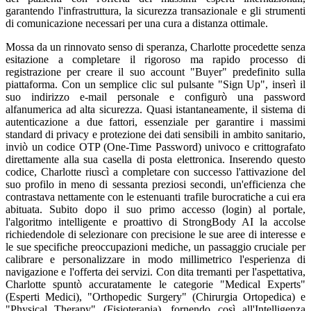
garantendo l'infrastruttura, la sicurezza transazionale e gli strumenti
di comunicazione necessari per una cura a distanza ottimale.
Mossa da un rinnovato senso di speranza, Charlotte procedette senza
esitazione a completare il rigoroso ma rapido processo di
registrazione per creare il suo account "Buyer" predefinito sulla
piattaforma. Con un semplice clic sul pulsante "Sign Up", inserì il
suo indirizzo e-mail personale e configurò una password
alfanumerica ad alta sicurezza. Quasi istantaneamente, il sistema di
autenticazione a due fattori, essenziale per garantire i massimi
standard di privacy e protezione dei dati sensibili in ambito sanitario,
inviò un codice OTP (One-Time Password) univoco e crittografato
direttamente alla sua casella di posta elettronica. Inserendo questo
codice, Charlotte riuscì a completare con successo l'attivazione del
suo profilo in meno di sessanta preziosi secondi, un'efficienza che
contrastava nettamente con le estenuanti trafile burocratiche a cui era
abituata. Subito dopo il suo primo accesso (login) al portale,
l'algoritmo intelligente e proattivo di StrongBody AI la accolse
richiedendole di selezionare con precisione le sue aree di interesse e
le sue specifiche preoccupazioni mediche, un passaggio cruciale per
calibrare e personalizzare in modo millimetrico l'esperienza di
navigazione e l'offerta dei servizi. Con dita tremanti per l'aspettativa,
Charlotte spuntò accuratamente le categorie "Medical Experts"
(Esperti Medici), "Orthopedic Surgery" (Chirurgia Ortopedica) e
"Physical Therapy" (Fisioterapia), fornendo così all'Intelligenza