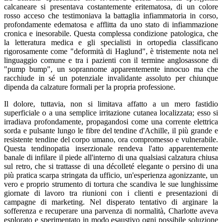
calcaneare si presentava costantemente eritematosa, di un colore
rosso acceso che testimoniava la battaglia infiammatoria in corso,
profondamente edematosa e afflitta da uno stato di infiammazione
cronica e inesorabile. Questa complessa condizione patologica, che
la letteratura medica e gli specialisti in ortopedia classificano
rigorosamente come "deformità di Haglund", è tristemente nota nel
linguaggio comune e tra i pazienti con il termine anglosassone di
"pump bump", un soprannome apparentemente innocuo ma che
racchiude in sé un potenziale invalidante assoluto per chiunque
dipenda da calzature formali per la propria professione.
Il dolore, tuttavia, non si limitava affatto a un mero fastidio
superficiale o a una semplice irritazione cutanea localizzata; esso si
irradiava profondamente, propagandosi come una corrente elettrica
sorda e pulsante lungo le fibre del tendine d'Achille, il più grande e
resistente tendine del corpo umano, ora compromesso e vulnerabile.
Questa tendinopatia inserzionale rendeva l'atto apparentemente
banale di infilare il piede all'interno di una qualsiasi calzatura chiusa
sul retro, che si trattasse di una décolleté elegante o persino di una
più pratica scarpa stringata da ufficio, un'esperienza agonizzante, un
vero e proprio strumento di tortura che scandiva le sue lunghissime
giornate di lavoro tra riunioni con i clienti e presentazioni di
campagne di marketing. Nel disperato tentativo di arginare la
sofferenza e recuperare una parvenza di normalità, Charlotte aveva
esplorato e sperimentato in modo esaustivo ogni possibile soluzione