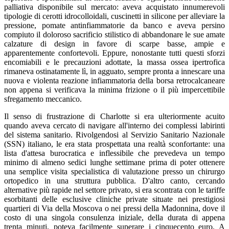
palliativa disponibile sul mercato: aveva acquistato innumerevoli
tipologie di cerotti idrocolloidali, cuscinetti in silicone per alleviare la
pressione, pomate antinfiammatorie da banco e aveva persino
compiuto il doloroso sacrificio stilistico di abbandonare le sue amate
calzature di design in favore di scarpe basse, ampie e
apparentemente confortevoli. Eppure, nonostante tutti questi sforzi
encomiabili e le precauzioni adottate, la massa ossea ipertrofica
rimaneva ostinatamente lì, in agguato, sempre pronta a innescare una
nuova e violenta reazione infiammatoria della borsa retrocalcaneare
non appena si verificava la minima frizione o il più impercettibile
sfregamento meccanico.
Il senso di frustrazione di Charlotte si era ulteriormente acuito
quando aveva cercato di navigare all'interno dei complessi labirinti
del sistema sanitario. Rivolgendosi al Servizio Sanitario Nazionale
(SSN) italiano, le era stata prospettata una realtà sconfortante: una
lista d'attesa burocratica e inflessibile che prevedeva un tempo
minimo di almeno sedici lunghe settimane prima di poter ottenere
una semplice visita specialistica di valutazione presso un chirurgo
ortopedico in una struttura pubblica. D'altro canto, cercando
alternative più rapide nel settore privato, si era scontrata con le tariffe
esorbitanti delle esclusive cliniche private situate nei prestigiosi
quartieri di Via della Moscova o nei pressi della Madonnina, dove il
costo di una singola consulenza iniziale, della durata di appena
trenta minuti, poteva facilmente superare i cinquecento euro. A