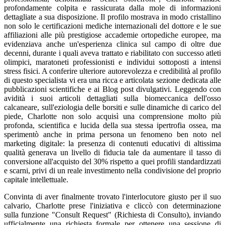
profondamente colpita e rassicurata dalla mole di informazioni
dettagliate a sua disposizione. Il profilo mostrava in modo cristallino
non solo le certificazioni mediche internazionali del dottore e le sue
affiliazioni alle più prestigiose accademie ortopediche europee, ma
evidenziava anche un'esperienza clinica sul campo di oltre due
decenni, durante i quali aveva trattato e riabilitato con successo atleti
olimpici, maratoneti professionisti e individui sottoposti a intensi
stress fisici. A conferire ulteriore autorevolezza e credibilità al profilo
di questo specialista vi era una ricca e articolata sezione dedicata alle
pubblicazioni scientifiche e ai Blog post divulgativi. Leggendo con
avidità i suoi articoli dettagliati sulla biomeccanica dell'osso
calcaneare, sull'eziologia delle borsiti e sulle dinamiche di carico del
piede, Charlotte non solo acquisì una comprensione molto più
profonda, scientifica e lucida della sua stessa ipertrofia ossea, ma
sperimentò anche in prima persona un fenomeno ben noto nel
marketing digitale: la presenza di contenuti educativi di altissima
qualità generava un livello di fiducia tale da aumentare il tasso di
conversione all'acquisto del 30% rispetto a quei profili standardizzati
e scarni, privi di un reale investimento nella condivisione del proprio
capitale intellettuale.
Convinta di aver finalmente trovato l'interlocutore giusto per il suo
calvario, Charlotte prese l'iniziativa e cliccò con determinazione
sulla funzione "Consult Request" (Richiesta di Consulto), inviando
ufficialmente una richiesta formale per ottenere una sessione di