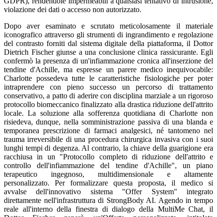
GDPR), rendendole impermeabili a qualsiasi tentativo di intrusione,
violazione dei dati o accesso non autorizzato.
Dopo aver esaminato e scrutato meticolosamente il materiale
iconografico attraverso gli strumenti di ingrandimento e regolazione
del contrasto forniti dal sistema digitale della piattaforma, il Dottor
Dietrich Fischer giunse a una conclusione clinica rassicurante. Egli
confermò la presenza di un'infiammazione cronica all'inserzione del
tendine d'Achille, ma espresse un parere medico inequivocabile:
Charlotte possedeva tutte le caratteristiche fisiologiche per poter
intraprendere con pieno successo un percorso di trattamento
conservativo, a patto di aderire con disciplina marziale a un rigoroso
protocollo biomeccanico finalizzato alla drastica riduzione dell'attrito
locale. La soluzione alla sofferenza quotidiana di Charlotte non
risiedeva, dunque, nella somministrazione passiva di una blanda e
temporanea prescrizione di farmaci analgesici, né tantomeno nel
trauma irreversibile di una procedura chirurgica invasiva con i suoi
lunghi tempi di degenza. Al contrario, la chiave della guarigione era
racchiusa in un "Protocollo completo di riduzione dell'attrito e
controllo dell'infiammazione del tendine d'Achille", un piano
terapeutico ingegnoso, multidimensionale e altamente
personalizzato. Per formalizzare questa proposta, il medico si
avvalse dell'innovativo sistema "Offer System" integrato
direttamente nell'infrastruttura di StrongBody AI. Agendo in tempo
reale all'interno della finestra di dialogo della MultiMe Chat, il