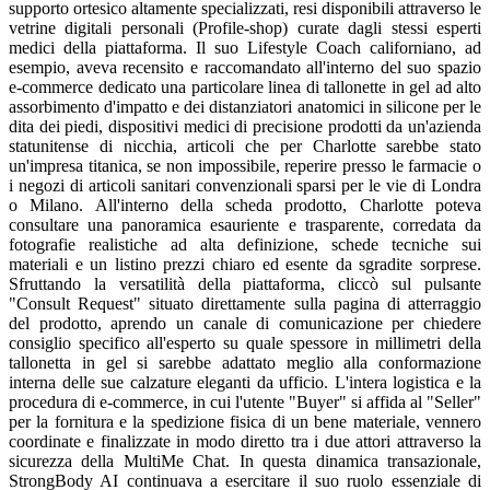
supporto ortesico altamente specializzati, resi disponibili attraverso le
vetrine digitali personali (Profile-shop) curate dagli stessi esperti
medici della piattaforma. Il suo Lifestyle Coach californiano, ad
esempio, aveva recensito e raccomandato all'interno del suo spazio
e-commerce dedicato una particolare linea di tallonette in gel ad alto
assorbimento d'impatto e dei distanziatori anatomici in silicone per le
dita dei piedi, dispositivi medici di precisione prodotti da un'azienda
statunitense di nicchia, articoli che per Charlotte sarebbe stato
un'impresa titanica, se non impossibile, reperire presso le farmacie o
i negozi di articoli sanitari convenzionali sparsi per le vie di Londra
o Milano. All'interno della scheda prodotto, Charlotte poteva
consultare una panoramica esauriente e trasparente, corredata da
fotografie realistiche ad alta definizione, schede tecniche sui
materiali e un listino prezzi chiaro ed esente da sgradite sorprese.
Sfruttando la versatilità della piattaforma, cliccò sul pulsante
"Consult Request" situato direttamente sulla pagina di atterraggio
del prodotto, aprendo un canale di comunicazione per chiedere
consiglio specifico all'esperto su quale spessore in millimetri della
tallonetta in gel si sarebbe adattato meglio alla conformazione
interna delle sue calzature eleganti da ufficio. L'intera logistica e la
procedura di e-commerce, in cui l'utente "Buyer" si affida al "Seller"
per la fornitura e la spedizione fisica di un bene materiale, vennero
coordinate e finalizzate in modo diretto tra i due attori attraverso la
sicurezza della MultiMe Chat. In questa dinamica transazionale,
StrongBody AI continuava a esercitare il suo ruolo essenziale di