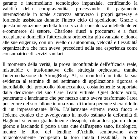
garante e intermediario tecnologico imparziale, certificando la
validità della compravendita, processando il pagamento
internazionale in totale sicurezza attraverso i propri gateway e
fornendo assistenza durante l'intero ciclo di spedizione. Grazie a
questa integrazione perfetta tra servizi di consulenza intellettuale ed
e-commerce di settore, Charlotte riuscì a procurarsi e a farsi
recapitare a domicilio l'attrezzatura ortopedica più avanzata e idonea
alle sue esigenze, con un livello di autonomia, velocità e flessibilità
organizzativa che non aveva precedenti nella sua esperienza come
consumatrice di servizi sanitari.
Il momento della verità, la prova inconfutabile dell'efficacia reale,
misurabile e trasformativa della strategia orchestrata tramite
l'intermediazione di StrongBody AI, si manifestò in tutta la sua
evidenza al termine di sei settimane di applicazione rigorosa e
incrollabile del protocollo biomeccanico, costantemente supportata
dalla dedizione del suo Care Team virtuale. Quel dolore acuto,
penetrante e lancinante che per mezzo anno aveva trasformato l'area
posteriore del suo tallone in una zona di tortura perenne si era ridotto
di un impressionante 80%. L'allarmante eritema rosso fuoco e
l'edema cronico che avvolgevano in modo ostinato la deformità di
Haglund si erano gradualmente dissipati, ritirandosi giorno dopo
giorno e lasciando il posto a una cute dall'aspetto sano, fisiologico,
mentre le fibre del tendine d'Achille sembravano aver
miracolosamente recuperato la loro innata flessibilità, la loro