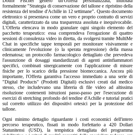
Dottor Fischer generò un'Offerta personalizzata, intitolata
formalmente "Strategia di conservazione del tallone e ripristino della
resistenza del tendine d'Achille in 12 settimane". Questo documento
elettronico si presentava come un vero e proprio contratto di servizi
digitali, caratterizzato da una trasparenza assoluta e inequivocabile.
L'Offerta elencava in modo granulare ogni singolo elemento del
pacchetto terapeutico: essa comprendeva l'erogazione di quattro
sessioni di consulenza video in diretta, da svolgersi tramite MultiMe
Chat in specifiche tappe temporali per monitorare visivamente e
clinicamente l'evoluzione (o la sperata regressione) della massa
edematosa; un protocollo farmacologico dettagliato che prevedeva
l'assunzione di dosaggi standardizzati di agenti antinfiammatori
specifici, combinati sinergicamente con l'applicazione di misure
fisiche per lo scarico della pressione biomeccanica. Ancora più
importante, l'Offerta garantiva l'accesso immediato a una serie di
"Digital Products" (Prodotti Digitali) esclusivi creati dal medico
stesso, che includevano una libreria di file video ad altissima
risoluzione contenenti istruzioni passo-passo per l'esecuzione di
esercizi di stretching profondo del tendine d'Achille e tutorial pratici
sul corretto utilizzo dei dispositivi ortesici per la protezione del
tallone.
Ogni minimo dettaglio riguardante i costi economici dell'intero
percorso terapeutico, fissati in modo forfettario a 420 Dollari
Statunitensi (USD), la tempistica dettagliata del programma