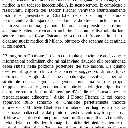
medico in un tedesco ineccepibile. Allo stesso tempo, le complesse e
rassicuranti risposte del Dottor Fischer venivano istantaneamente
tradotte e presentate a Charlotte nella sua lingua naturale,
permettendole di leggere e ascoltare le direttive cliniche con una
chiarezza cristallina, garantendo una comprensione profonda,
accurata e letterale, ricreando un'intimità comunicativa tale da farla
sentire come se fosse fisicamente seduta di fronte a lui, in un
elegante studio medico di Milano, piuttosto che separata da centinaia
di chilometri.
"Buongiorno Charlotte, ho letto con molta attenzione e analizzato le
informazioni preliminari che mi hai inviato riguardo alla prominenza
ossea situata nella porzione posteriore del tuo tallone. Da quanto
descrivi, il quadro clinico è altamente suggestivo di una tipica
deformità di Haglund. In questa patologia specifica, l'ipertrofia
strutturale del calcagno sta agendo come una vera e propria
'trappola' meccanica, generando un attrito patologico, ripetitivo e
distruttivo contro le fibre del tendine d'Achille e la borsa sinoviale
retrocalcaneare adiacente," digitò il Dottor Fischer, le cui parole
apparvero sullo schermo di Charlotte perfettamente tradotte
attraverso la MultiMe Chat. Per formulare una diagnosi a distanza
che fosse inattaccabile dal punto di vista scientifico, lo specialista
richiese a Charlotte di integrare il suo profilo con dati visivi obiettivi,
invitandola a condividere immagini cliniche del piede e a tenere un
diario dettagliato delle fluttuazioni del gonfiore in relazione alle ore