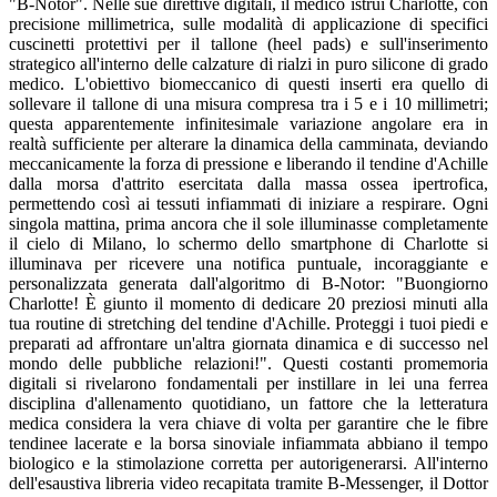
"B-Notor". Nelle sue direttive digitali, il medico istruì Charlotte, con
precisione millimetrica, sulle modalità di applicazione di specifici
cuscinetti protettivi per il tallone (heel pads) e sull'inserimento
strategico all'interno delle calzature di rialzi in puro silicone di grado
medico. L'obiettivo biomeccanico di questi inserti era quello di
sollevare il tallone di una misura compresa tra i 5 e i 10 millimetri;
questa apparentemente infinitesimale variazione angolare era in
realtà sufficiente per alterare la dinamica della camminata, deviando
meccanicamente la forza di pressione e liberando il tendine d'Achille
dalla morsa d'attrito esercitata dalla massa ossea ipertrofica,
permettendo così ai tessuti infiammati di iniziare a respirare. Ogni
singola mattina, prima ancora che il sole illuminasse completamente
il cielo di Milano, lo schermo dello smartphone di Charlotte si
illuminava per ricevere una notifica puntuale, incoraggiante e
personalizzata generata dall'algoritmo di B-Notor: "Buongiorno
Charlotte! È giunto il momento di dedicare 20 preziosi minuti alla
tua routine di stretching del tendine d'Achille. Proteggi i tuoi piedi e
preparati ad affrontare un'altra giornata dinamica e di successo nel
mondo delle pubbliche relazioni!". Questi costanti promemoria
digitali si rivelarono fondamentali per instillare in lei una ferrea
disciplina d'allenamento quotidiano, un fattore che la letteratura
medica considera la vera chiave di volta per garantire che le fibre
tendinee lacerate e la borsa sinoviale infiammata abbiano il tempo
biologico e la stimolazione corretta per autorigenerarsi. All'interno
dell'esaustiva libreria video recapitata tramite B-Messenger, il Dottor