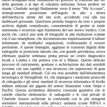
della giornata e al tipo di calzatura indossata. Senza perdere un
istante, Charlotte navigò fluidamente verso il menu "My Account",
strategicamente posizionato nell'angolo in alto a destra
dell'interfaccia utente del sito web, accedendo così alla sua
dashboard personale. Quest'area protetta fungeva da vero e proprio
archivio digitale centralizzato, consentendole di gestire in totale
autonomia e sicurezza ogni frammento del suo storico medico. Con
pochi clic, caricò una serie di fotografie in alta risoluzione scattate
con il suo smartphone, che documentavano impietosamente il tallone
infiammato da molteplici angolazioni, evidenziando il rossore
persistente. A queste immagini, aggiunse le scansioni digitali delle
radiografie in proiezione laterale che, con grande previdenza, aveva
effettuato qualche settimana prima presso un centro diagnostico
locale a Londra e che portava con sé a Milano. Questo delicato
processo di caricamento, gestione e archiviazione dei dati sensibili
avvenne con una rapidità e una sicurezza che superavano di gran
lunga gli standard abituali. Ciò era reso possibile dall'infrastruttura
tecnologica di StrongBody AI, che impiegava i medesimi protocolli
di crittografia e gli stessi standard di sicurezza informatica di livello
militare utilizzati dai giganti del settore finanziario come Stripe e
PayPal. Questa architettura difensiva corazzata garantiva che le
cartelle cliniche elettroniche, le radiografie e le chat private di
Charlotte fossero archiviate in conformità con le più stringenti
normative internazionali sulla privacy sanitaria (come HIPAA o