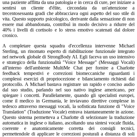
una paziente afflitta da una patologia e in cerca di cure, per iniziare a
sentirsi un cliente d'élite, circondata da un'attenzione a
trecentosessanta gradi che abbracciava ogni aspetto del suo stile di
vita. Questo supporto psicologico, derivante dalla sensazione di non
essere mai abbandonata, contribuì in modo decisivo a ridurre del
40% i livelli di cortisolo e lo stress emotivo scatenati dal dolore
cronico.
A completare questa squadra d'eccellenza intervenne Michael
Sterling, un rinomato esperto di riabilitazione funzionale integrato
nel network globale di StrongBody AI. Egli faceva un uso intensivo
e strategico della funzionalità "Voice Message" (Messaggi Vocali)
all'interno dell'ambiente MultiMe Chat per fornire a Charlotte
feedback tempestivi e correzioni biomeccaniche riguardanti i
complessi esercizi di propriocezione e bilanciamento richiesti dal
protocollo. A Michael bastava registrare un rapido e conciso audio
dal suo studio, parlando nel suo nativo inglese americano, per
spiegare i concetti. Parallelamente, quando gli specialisti europei,
come il medico in Germania, le inviavano direttive complesse in
tedesco attraverso messaggi vocali, la sofisticata funzione di "Voice
Translation" (Traduzione Vocale) entrava istantaneamente in azione.
Questo sistema permetteva a Charlotte di selezionare la traduzione
automatica in inglese o italiano, ascoltando una sintesi vocale fluida,
coerente e anatomicamente corretta dei consigli tecnici,
permettendole di applicare le correzioni posturali a distanza di soli