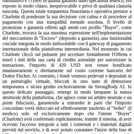
riabilitativo e i criteri di qualità garantiti dallo specialista tedesco, era
esposto in modo chiaro, inequivocabile e privo di qualsiasi clausola
nascosta. Questa totale trasparenza finanziaria e operativa permise a
Charlotte di ponderare la sua decisione con calma e di procedere al
pagamento con una tranquillità mentale assoluta. Il livello di
protezione e garanzia offerto agli utenti con profilo "Buyer", come
Charlotte, trovava la sua massima espressione nell'implementazione
del meccanismo di "Escrow" (deposito a garanzia), una funzionalità
cruciale integrata in modo indissolubile con il gateway di pagamento
internazionale della piattaforma intermediaria. Nel momento in cui
Charlotte cliccò sul pulsante per accettare formalmente l'Offerta e
inserì i dati della sua carta di credito aziendale per autorizzare la
transazione, l'importo di 420 USD non venne bonificato
istantaneamente e direttamente sul conto corrente bancario del
Dottor Fischer. Al contrario, i fondi vennero prelevati e depositati in
un portafoglio virtuale, bloccati in uno stato di detenzione
temporanea e sicura gestito esclusivamente da StrongBody AI. In
questo delicato passaggio, emerge in modo lampante la natura
strutturale della piattaforma, che agisce come un arbitro neutrale e un
ponte fiduciario, garantendo a entrambe le parti che l'importo
concordato verrà sbloccato ed effettivamente trasferito al "Seller" (il
medico) solo ed esclusivamente dopo che l'utente "Buyer"
(Charlotte) avrà confermato esplicitamente, tramite il sistema, di aver
ricevuto l'accesso integrale a tutti i contenuti e i materiali digitali
previsti dal servizio, e di aver potuto constatare l'inizio della fase di