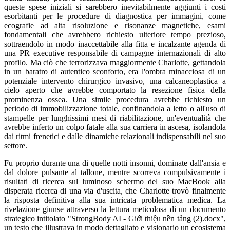
queste spese iniziali si sarebbero inevitabilmente aggiunti i costi
esorbitanti per le procedure di diagnostica per immagini, come
ecografie ad alta risoluzione e risonanze magnetiche, esami
fondamentali che avrebbero richiesto ulteriore tempo prezioso,
sottraendolo in modo inaccettabile alla fitta e incalzante agenda di
una PR executive responsabile di campagne internazionali di alto
profilo. Ma ciò che terrorizzava maggiormente Charlotte, gettandola
in un baratro di autentico sconforto, era l'ombra minacciosa di un
potenziale intervento chirurgico invasivo, una calcaneoplastica a
cielo aperto che avrebbe comportato la resezione fisica della
prominenza ossea. Una simile procedura avrebbe richiesto un
periodo di immobilizzazione totale, confinandola a letto o all'uso di
stampelle per lunghissimi mesi di riabilitazione, un'eventualità che
avrebbe inferto un colpo fatale alla sua carriera in ascesa, isolandola
dai ritmi frenetici e dalle dinamiche relazionali indispensabili nel suo
settore.
Fu proprio durante una di quelle notti insonni, dominate dall'ansia e
dal dolore pulsante al tallone, mentre scorreva compulsivamente i
risultati di ricerca sul luminoso schermo del suo MacBook alla
disperata ricerca di una via d'uscita, che Charlotte trovò finalmente
la risposta definitiva alla sua intricata problematica medica. La
rivelazione giunse attraverso la lettura meticolosa di un documento
strategico intitolato "StrongBody AI - Giới thiệu nền tảng (2).docx",
un testo che illustrava in modo dettagliato e visionario un ecosistema