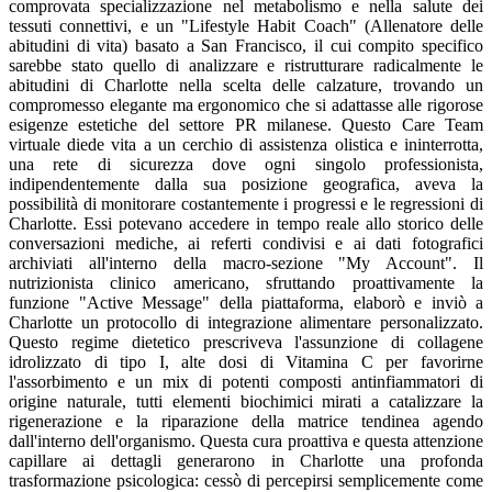
comprovata specializzazione nel metabolismo e nella salute dei
tessuti connettivi, e un "Lifestyle Habit Coach" (Allenatore delle
abitudini di vita) basato a San Francisco, il cui compito specifico
sarebbe stato quello di analizzare e ristrutturare radicalmente le
abitudini di Charlotte nella scelta delle calzature, trovando un
compromesso elegante ma ergonomico che si adattasse alle rigorose
esigenze estetiche del settore PR milanese. Questo Care Team
virtuale diede vita a un cerchio di assistenza olistica e ininterrotta,
una rete di sicurezza dove ogni singolo professionista,
indipendentemente dalla sua posizione geografica, aveva la
possibilità di monitorare costantemente i progressi e le regressioni di
Charlotte. Essi potevano accedere in tempo reale allo storico delle
conversazioni mediche, ai referti condivisi e ai dati fotografici
archiviati all'interno della macro-sezione "My Account". Il
nutrizionista clinico americano, sfruttando proattivamente la
funzione "Active Message" della piattaforma, elaborò e inviò a
Charlotte un protocollo di integrazione alimentare personalizzato.
Questo regime dietetico prescriveva l'assunzione di collagene
idrolizzato di tipo I, alte dosi di Vitamina C per favorirne
l'assorbimento e un mix di potenti composti antinfiammatori di
origine naturale, tutti elementi biochimici mirati a catalizzare la
rigenerazione e la riparazione della matrice tendinea agendo
dall'interno dell'organismo. Questa cura proattiva e questa attenzione
capillare ai dettagli generarono in Charlotte una profonda
trasformazione psicologica: cessò di percepirsi semplicemente come