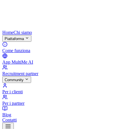
Home
Chi siamo
Piattaforma
Come funziona
App MultiMe AI
Recruitment partner
Community
Per i clienti
Per i partner
Blog
Contatti