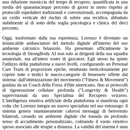
una riduzione massiccia del tempo di recupero, quantificata in una
media del quarantacinque percento di giorni in meno rispetto ai
protocolli ospedalieri tradizionali e convenzionali, accompagnata da
un crollo verticale del rischio di subire una recidiva, abbattuto
stabilmente al di sotto della soglia psicologica e clinica del dieci
percento.
Oggi, trasformato dalla sua esperienza, Lorenzo è diventato un
instancabile ambasciatore del metodo digitale all'interno del suo
ambiente calcistico brianzolo. Ha presentato ufficialmente la
tecnologia di StrongBody AI non solo ai dirigenti della sua squadra
amatoriale, ma all'intero roster di giocatori. Egli stesso ha spinto
l'utilizzo della piattaforma a nuovi livelli, configurando un Personal
Care Team di proporzioni epiche, strutturato meticolosamente per
coprire tutte e tredici le macro-categorie di benessere offerte dal
sistema: dall'ottimizzazione del movimento ("Fitness & Movement")
guidata da un Coach della Forza d'élite americano, fino ai protocolli
di rigenerazione cellulare profonda ("Longevity & Health")
supervisionati da uno Specialista del Recupero svizzero.
L'intelligenza emotiva artificiale della piattaforma si manifesta ogni
volta che Lorenzo integra un nuovo specialista nel suo entourage: il
sistema genera istantaneamente calorosi messaggi di benvenuto
bilaterali, creando un ambiente digitale che trasuda un profondo
senso di accudimento personalizzato, colmando il vuoto emotivo
spesso associato alle terapie a distanza. La validità del sistema è stata