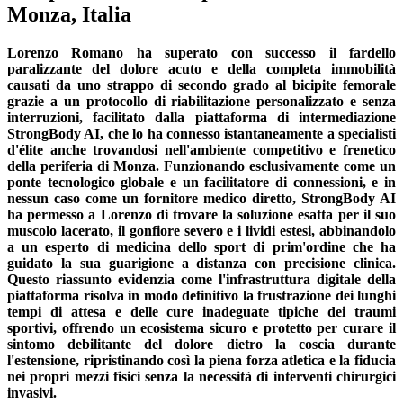
Monza, Italia
Lorenzo Romano ha superato con successo il fardello
paralizzante del dolore acuto e della completa immobilità
causati da uno strappo di secondo grado al bicipite femorale
grazie a un protocollo di riabilitazione personalizzato e senza
interruzioni, facilitato dalla piattaforma di intermediazione
StrongBody AI, che lo ha connesso istantaneamente a specialisti
d'élite anche trovandosi nell'ambiente competitivo e frenetico
della periferia di Monza. Funzionando esclusivamente come un
ponte tecnologico globale e un facilitatore di connessioni, e in
nessun caso come un fornitore medico diretto, StrongBody AI
ha permesso a Lorenzo di trovare la soluzione esatta per il suo
muscolo lacerato, il gonfiore severo e i lividi estesi, abbinandolo
a un esperto di medicina dello sport di prim'ordine che ha
guidato la sua guarigione a distanza con precisione clinica.
Questo riassunto evidenzia come l'infrastruttura digitale della
piattaforma risolva in modo definitivo la frustrazione dei lunghi
tempi di attesa e delle cure inadeguate tipiche dei traumi
sportivi, offrendo un ecosistema sicuro e protetto per curare il
sintomo debilitante del dolore dietro la coscia durante
l'estensione, ripristinando così la piena forza atletica e la fiducia
nei propri mezzi fisici senza la necessità di interventi chirurgici
invasivi.