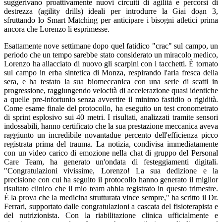
suggerivano proattivamente nuovi circuiti di agilità e percorsi di
destrezza (agility drills) ideali per introdurre la Giai đoạn 3,
sfruttando lo Smart Matching per anticipare i bisogni atletici prima
ancora che Lorenzo li esprimesse.
Esattamente nove settimane dopo quel fatidico "crac" sul campo, un
periodo che un tempo sarebbe stato considerato un miracolo medico,
Lorenzo ha allacciato di nuovo gli scarpini con i tacchetti. È tornato
sul campo in erba sintetica di Monza, respirando l'aria fresca della
sera, e ha testato la sua biomeccanica con una serie di scatti in
progressione, raggiungendo velocità di accelerazione quasi identiche
a quelle pre-infortunio senza avvertire il minimo fastidio o rigidità.
Come esame finale del protocollo, ha eseguito un test cronometrato
di sprint esplosivo sui 40 metri. I risultati, analizzati tramite sensori
indossabili, hanno certificato che la sua prestazione meccanica aveva
raggiunto un incredibile novantadue percento dell'efficienza picco
registrata prima del trauma. La notizia, condivisa immediatamente
con un video carico di emozione nella chat di gruppo del Personal
Care Team, ha generato un'ondata di festeggiamenti digitali.
"Congratulazioni vivissime, Lorenzo! La sua dedizione e la
precisione con cui ha seguito il protocollo hanno generato il miglior
risultato clinico che il mio team abbia registrato in questo trimestre.
È la prova che la medicina strutturata vince sempre," ha scritto il Dr.
Ferrari, supportato dalle congratulazioni a cascata del fisioterapista e
del nutrizionista. Con la riabilitazione clinica ufficialmente e