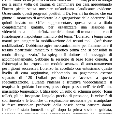
per la prima volta dal trauma di camminare per casa appoggiando
l'intero piede senza mostrare un'andatura claudicante evidente.
Osservando questi progressi positivi, il Dr. Ferrari ha deciso che era
giunto il momento di accelerare la disgregazione delle aderenze. Ha
quindi inviato un Offer supplementare, questa volta a titolo
completamente gratuito, per organizzare una sessione in
videochiamata in alta definizione della durata di trenta minuti con il
Fisioterapista napoletano membro del team. "Lorenzo, i tempi sono
maturi per integrare la mobilizzazione dei tessuti molli (soft tissue
mobilization). Dobbiamo agire meccanicamente per frammentare il
tessuto cicatriziale immaturo e fibrotico prima che si consolidi in
modo disorganizzato," ha spiegato il dottore nel messaggio di
accompagnamento. Sebbene la sessione di base fosse coperta, il
fisioterapista ha proposto un modulo avanzato di auto-trattamento
per i giorni successivi. Lorenzo ha accettato con entusiasmo questo
livello di cura aggiuntivo, elaborando un pagamento escrow
separato di 120 Dollari per sbloccare l'accesso a questa
specializzazione. Durante l'intensa e istruttiva videochiamata, il
terapista ha guidato Lorenzo, passo dopo passo, nell'arte dell'auto-
massaggio terapeutico. Utilizzando un rullo di schiuma rigido (foam
roller), gli ha insegnato l'angolo preciso di pressione, la velocità di
scorrimento e le tecniche di respirazione necessarie per manipolare
le fasce muscolari profonde della coscia senza causare danni.
L'effetto è stato immediato: già dopo la prima sessione guidata,