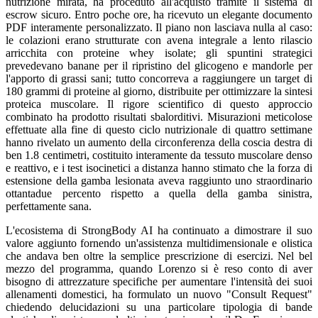
nutrizione mirata, ha proceduto all'acquisto tramite il sistema di
escrow sicuro. Entro poche ore, ha ricevuto un elegante documento
PDF interamente personalizzato. Il piano non lasciava nulla al caso:
le colazioni erano strutturate con avena integrale a lento rilascio
arricchita con proteine whey isolate; gli spuntini strategici
prevedevano banane per il ripristino del glicogeno e mandorle per
l'apporto di grassi sani; tutto concorreva a raggiungere un target di
180 grammi di proteine al giorno, distribuite per ottimizzare la sintesi
proteica muscolare. Il rigore scientifico di questo approccio
combinato ha prodotto risultati sbalorditivi. Misurazioni meticolose
effettuate alla fine di questo ciclo nutrizionale di quattro settimane
hanno rivelato un aumento della circonferenza della coscia destra di
ben 1.8 centimetri, costituito interamente da tessuto muscolare denso
e reattivo, e i test isocinetici a distanza hanno stimato che la forza di
estensione della gamba lesionata aveva raggiunto uno straordinario
ottantadue percento rispetto a quella della gamba sinistra,
perfettamente sana.
L'ecosistema di StrongBody AI ha continuato a dimostrare il suo
valore aggiunto fornendo un'assistenza multidimensionale e olistica
che andava ben oltre la semplice prescrizione di esercizi. Nel bel
mezzo del programma, quando Lorenzo si è reso conto di aver
bisogno di attrezzature specifiche per aumentare l'intensità dei suoi
allenamenti domestici, ha formulato un nuovo "Consult Request"
chiedendo delucidazioni su una particolare tipologia di bande