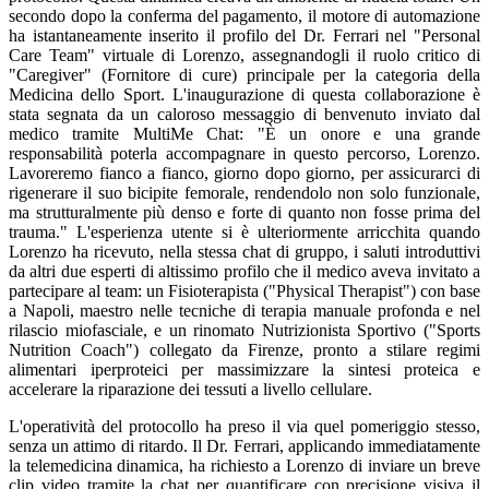
secondo dopo la conferma del pagamento, il motore di automazione
ha istantaneamente inserito il profilo del Dr. Ferrari nel "Personal
Care Team" virtuale di Lorenzo, assegnandogli il ruolo critico di
"Caregiver" (Fornitore di cure) principale per la categoria della
Medicina dello Sport. L'inaugurazione di questa collaborazione è
stata segnata da un caloroso messaggio di benvenuto inviato dal
medico tramite MultiMe Chat: "È un onore e una grande
responsabilità poterla accompagnare in questo percorso, Lorenzo.
Lavoreremo fianco a fianco, giorno dopo giorno, per assicurarci di
rigenerare il suo bicipite femorale, rendendolo non solo funzionale,
ma strutturalmente più denso e forte di quanto non fosse prima del
trauma." L'esperienza utente si è ulteriormente arricchita quando
Lorenzo ha ricevuto, nella stessa chat di gruppo, i saluti introduttivi
da altri due esperti di altissimo profilo che il medico aveva invitato a
partecipare al team: un Fisioterapista ("Physical Therapist") con base
a Napoli, maestro nelle tecniche di terapia manuale profonda e nel
rilascio miofasciale, e un rinomato Nutrizionista Sportivo ("Sports
Nutrition Coach") collegato da Firenze, pronto a stilare regimi
alimentari iperproteici per massimizzare la sintesi proteica e
accelerare la riparazione dei tessuti a livello cellulare.
L'operatività del protocollo ha preso il via quel pomeriggio stesso,
senza un attimo di ritardo. Il Dr. Ferrari, applicando immediatamente
la telemedicina dinamica, ha richiesto a Lorenzo di inviare un breve
clip video tramite la chat per quantificare con precisione visiva il