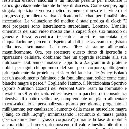
resistenza elastica ancorata a un mobile pesante per modulare il
carico gravitazionale durante la fase di discesa. Come sempre, ogni
singola ripetizione veniva meticolosamente ripresa e il video del
progresso giornaliero veniva caricato nella chat per l'analisi bio-
meccanica. La valutazione del medico è stata prodiga di elogi: "I
suoi progressi sono letteralmente straordinari, Lorenzo. L'analisi
cinematica dei suoi video mostra che la capacità del suo muscolo di
generare forza eccentrica (eccentric force) è aumentata del
cinquantacinque percento rispetto ai dati che avevamo registrato
nella terza settimana. Le nuove fibre si stanno allineando
magnificamente. Ora, per sostenere questo ritmo di ipertrofia e
riparazione cellulare, dobbiamo fare un upgrade radicale alla sua
nutrizione. Dobbiamo innalzare l'apporto a 2.2 grammi di proteine
nobili per ogni chilogrammo del suo peso corporeo, attingendo
principalmente da proteine del siero del latte isolate (whey isolate)
per un assorbimento fulmineo e da fonti alimentari solide come carni
bianche magre e pesce." Cogliendo l'attimo, il Nutrizionista Sportivo
(Sports Nutrition Coach) del Personal Care Team ha formulato e
inviato un Offer dedicato ed esclusivo: un pacchetto di consulenza
intensiva di quattro settimane, comprendente un piano alimentare
macro-calcolato e personalizzato giorno per giorno, progettato al
milligrammo per catalizzare l'aumento della massa muscolare magra
("tăng cơ chất lượng") minimizzando l'accumulo di massa grassa
("senza aumentare il grasso corporeo") durante la fase di mobilità
ancora ridotta. Lorenzo, riconoscendo il valore inestimabile di una