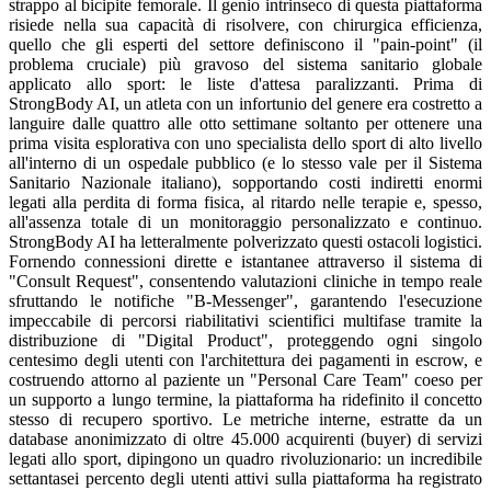
strappo al bicipite femorale. Il genio intrinseco di questa piattaforma
risiede nella sua capacità di risolvere, con chirurgica efficienza,
quello che gli esperti del settore definiscono il "pain-point" (il
problema cruciale) più gravoso del sistema sanitario globale
applicato allo sport: le liste d'attesa paralizzanti. Prima di
StrongBody AI, un atleta con un infortunio del genere era costretto a
languire dalle quattro alle otto settimane soltanto per ottenere una
prima visita esplorativa con uno specialista dello sport di alto livello
all'interno di un ospedale pubblico (e lo stesso vale per il Sistema
Sanitario Nazionale italiano), sopportando costi indiretti enormi
legati alla perdita di forma fisica, al ritardo nelle terapie e, spesso,
all'assenza totale di un monitoraggio personalizzato e continuo.
StrongBody AI ha letteralmente polverizzato questi ostacoli logistici.
Fornendo connessioni dirette e istantanee attraverso il sistema di
"Consult Request", consentendo valutazioni cliniche in tempo reale
sfruttando le notifiche "B-Messenger", garantendo l'esecuzione
impeccabile di percorsi riabilitativi scientifici multifase tramite la
distribuzione di "Digital Product", proteggendo ogni singolo
centesimo degli utenti con l'architettura dei pagamenti in escrow, e
costruendo attorno al paziente un "Personal Care Team" coeso per
un supporto a lungo termine, la piattaforma ha ridefinito il concetto
stesso di recupero sportivo. Le metriche interne, estratte da un
database anonimizzato di oltre 45.000 acquirenti (buyer) di servizi
legati allo sport, dipingono un quadro rivoluzionario: un incredibile
settantasei percento degli utenti attivi sulla piattaforma ha registrato