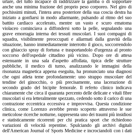
urlare, del tutto incapace di raddrizzare la gamba o di sopportare
anche una minima frazione del proprio peso corporeo. Nel giro di
pochissimi minuti, l'intera area posteriore della sua coscia destra ha
iniziato a gonfiarsi in modo allarmante, pulsando al ritmo del suo
battito cardiaco accelerato, mentre un vasto e scuro ematoma
violaceo cominciava a diffondersi sotto la pelle, segnalando una
grave emorragia interna dei tessuti muscolari. I suoi compagni di
squadra, visibilmente preoccupati e allarmati dalla gravità della
situazione, hanno immediatamente interrotto il gioco, soccorrendolo
con ghiaccio spray di fortuna e trasportandolo d'urgenza al pronto
soccorso dell'ospedale cittadino più vicino. Dopo ore di attesa
estenuante in una sala d'aspetto affollata, tipica delle strutture
pubbliche, il medico di turno, analizzando le immagini della
risonanza magnetica appena eseguita, ha pronunciato una diagnosi
che ogni atleta teme profondamente: uno strappo muscolare del
tendine del ginocchio, o più precisamente, una lacerazione di
secondo grado del bicipite femorale. Il referto clinico indicava
chiaramente che circa il quaranta percento delle delicate e vitali fibre
muscolari si era letteralmente spezzato, cedendo sotto il carico di una
contrazione eccentrica eccessiva e improvvisa. Questa condizione
clinica, come Lorenzo avrebbe presto scoperto attraverso le sue
meticolose ricerche notturne, rappresenta uno dei traumi più insidiosi
e statisticamente ricorrenti per chi pratica sport che richiedono
variazioni di velocità repentine. Spulciando gli archivi digitali
dell'American Journal of Sports Medicine e incrociandoli con i dati