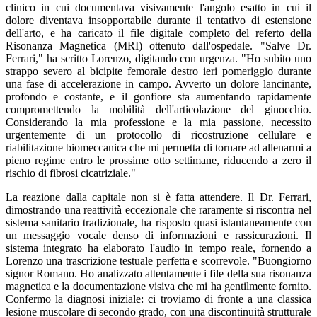
clinico in cui documentava visivamente l'angolo esatto in cui il
dolore diventava insopportabile durante il tentativo di estensione
dell'arto, e ha caricato il file digitale completo del referto della
Risonanza Magnetica (MRI) ottenuto dall'ospedale. "Salve Dr.
Ferrari," ha scritto Lorenzo, digitando con urgenza. "Ho subito uno
strappo severo al bicipite femorale destro ieri pomeriggio durante
una fase di accelerazione in campo. Avverto un dolore lancinante,
profondo e costante, e il gonfiore sta aumentando rapidamente
compromettendo la mobilità dell'articolazione del ginocchio.
Considerando la mia professione e la mia passione, necessito
urgentemente di un protocollo di ricostruzione cellulare e
riabilitazione biomeccanica che mi permetta di tornare ad allenarmi a
pieno regime entro le prossime otto settimane, riducendo a zero il
rischio di fibrosi cicatriziale."
La reazione dalla capitale non si è fatta attendere. Il Dr. Ferrari,
dimostrando una reattività eccezionale che raramente si riscontra nel
sistema sanitario tradizionale, ha risposto quasi istantaneamente con
un messaggio vocale denso di informazioni e rassicurazioni. Il
sistema integrato ha elaborato l'audio in tempo reale, fornendo a
Lorenzo una trascrizione testuale perfetta e scorrevole. "Buongiorno
signor Romano. Ho analizzato attentamente i file della sua risonanza
magnetica e la documentazione visiva che mi ha gentilmente fornito.
Confermo la diagnosi iniziale: ci troviamo di fronte a una classica
lesione muscolare di secondo grado, con una discontinuità strutturale