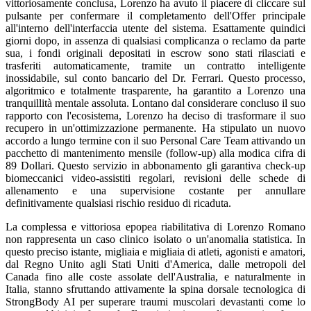
vittoriosamente conclusa, Lorenzo ha avuto il piacere di cliccare sul
pulsante per confermare il completamento dell'Offer principale
all'interno dell'interfaccia utente del sistema. Esattamente quindici
giorni dopo, in assenza di qualsiasi complicanza o reclamo da parte
sua, i fondi originali depositati in escrow sono stati rilasciati e
trasferiti automaticamente, tramite un contratto intelligente
inossidabile, sul conto bancario del Dr. Ferrari. Questo processo,
algoritmico e totalmente trasparente, ha garantito a Lorenzo una
tranquillità mentale assoluta. Lontano dal considerare concluso il suo
rapporto con l'ecosistema, Lorenzo ha deciso di trasformare il suo
recupero in un'ottimizzazione permanente. Ha stipulato un nuovo
accordo a lungo termine con il suo Personal Care Team attivando un
pacchetto di mantenimento mensile (follow-up) alla modica cifra di
89 Dollari. Questo servizio in abbonamento gli garantiva check-up
biomeccanici video-assistiti regolari, revisioni delle schede di
allenamento e una supervisione costante per annullare
definitivamente qualsiasi rischio residuo di ricaduta.
La complessa e vittoriosa epopea riabilitativa di Lorenzo Romano
non rappresenta un caso clinico isolato o un'anomalia statistica. In
questo preciso istante, migliaia e migliaia di atleti, agonisti e amatori,
dal Regno Unito agli Stati Uniti d'America, dalle metropoli del
Canada fino alle coste assolate dell'Australia, e naturalmente in
Italia, stanno sfruttando attivamente la spina dorsale tecnologica di
StrongBody AI per superare traumi muscolari devastanti come lo