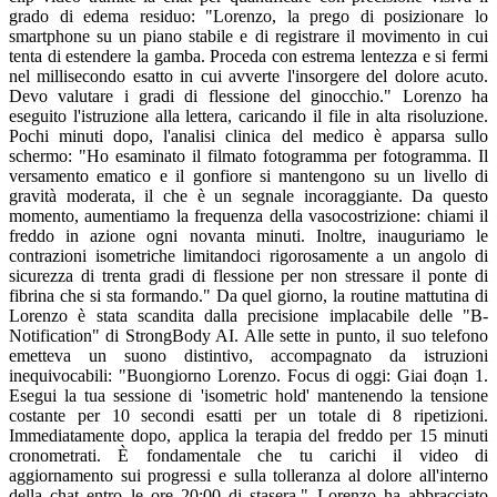
grado di edema residuo: "Lorenzo, la prego di posizionare lo
smartphone su un piano stabile e di registrare il movimento in cui
tenta di estendere la gamba. Proceda con estrema lentezza e si fermi
nel millisecondo esatto in cui avverte l'insorgere del dolore acuto.
Devo valutare i gradi di flessione del ginocchio." Lorenzo ha
eseguito l'istruzione alla lettera, caricando il file in alta risoluzione.
Pochi minuti dopo, l'analisi clinica del medico è apparsa sullo
schermo: "Ho esaminato il filmato fotogramma per fotogramma. Il
versamento ematico e il gonfiore si mantengono su un livello di
gravità moderata, il che è un segnale incoraggiante. Da questo
momento, aumentiamo la frequenza della vasocostrizione: chiami il
freddo in azione ogni novanta minuti. Inoltre, inauguriamo le
contrazioni isometriche limitandoci rigorosamente a un angolo di
sicurezza di trenta gradi di flessione per non stressare il ponte di
fibrina che si sta formando." Da quel giorno, la routine mattutina di
Lorenzo è stata scandita dalla precisione implacabile delle "B-
Notification" di StrongBody AI. Alle sette in punto, il suo telefono
emetteva un suono distintivo, accompagnato da istruzioni
inequivocabili: "Buongiorno Lorenzo. Focus di oggi: Giai đoạn 1.
Esegui la tua sessione di 'isometric hold' mantenendo la tensione
costante per 10 secondi esatti per un totale di 8 ripetizioni.
Immediatamente dopo, applica la terapia del freddo per 15 minuti
cronometrati. È fondamentale che tu carichi il video di
aggiornamento sui progressi e sulla tolleranza al dolore all'interno
della chat entro le ore 20:00 di stasera." Lorenzo ha abbracciato