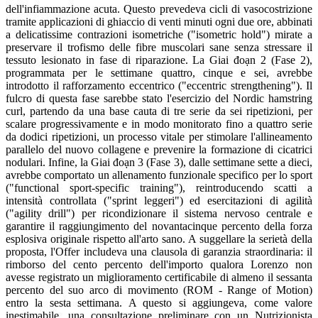
dell'infiammazione acuta. Questo prevedeva cicli di vasocostrizione
tramite applicazioni di ghiaccio di venti minuti ogni due ore, abbinati
a delicatissime contrazioni isometriche ("isometric hold") mirate a
preservare il trofismo delle fibre muscolari sane senza stressare il
tessuto lesionato in fase di riparazione. La Giai đoạn 2 (Fase 2),
programmata per le settimane quattro, cinque e sei, avrebbe
introdotto il rafforzamento eccentrico ("eccentric strengthening"). Il
fulcro di questa fase sarebbe stato l'esercizio del Nordic hamstring
curl, partendo da una base cauta di tre serie da sei ripetizioni, per
scalare progressivamente e in modo monitorato fino a quattro serie
da dodici ripetizioni, un processo vitale per stimolare l'allineamento
parallelo del nuovo collagene e prevenire la formazione di cicatrici
nodulari. Infine, la Giai đoạn 3 (Fase 3), dalle settimane sette a dieci,
avrebbe comportato un allenamento funzionale specifico per lo sport
("functional sport-specific training"), reintroducendo scatti a
intensità controllata ("sprint leggeri") ed esercitazioni di agilità
("agility drill") per ricondizionare il sistema nervoso centrale e
garantire il raggiungimento del novantacinque percento della forza
esplosiva originale rispetto all'arto sano. A suggellare la serietà della
proposta, l'Offer includeva una clausola di garanzia straordinaria: il
rimborso del cento percento dell'importo qualora Lorenzo non
avesse registrato un miglioramento certificabile di almeno il sessanta
percento del suo arco di movimento (ROM - Range of Motion)
entro la sesta settimana. A questo si aggiungeva, come valore
inestimabile, una consultazione preliminare con un Nutrizionista