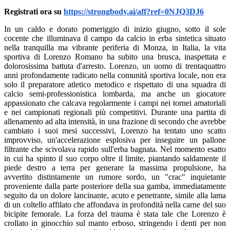
Registrati ora su
https://strongbody.ai/aff?ref=0NJQ3DJ6
In un caldo e dorato pomeriggio di inizio giugno, sotto il sole
cocente che illuminava il campo da calcio in erba sintetica situato
nella tranquilla ma vibrante periferia di Monza, in Italia, la vita
sportiva di Lorenzo Romano ha subito una brusca, inaspettata e
dolorosissima battuta d'arresto. Lorenzo, un uomo di trentaquattro
anni profondamente radicato nella comunità sportiva locale, non era
solo il preparatore atletico metodico e rispettato di una squadra di
calcio semi-professionistica lombarda, ma anche un giocatore
appassionato che calcava regolarmente i campi nei tornei amatoriali
e nei campionati regionali più competitivi. Durante una partita di
allenamento ad alta intensità, in una frazione di secondo che avrebbe
cambiato i suoi mesi successivi, Lorenzo ha tentato uno scatto
improvviso, un'accelerazione esplosiva per inseguire un pallone
filtrante che scivolava rapido sull'erba bagnata. Nel momento esatto
in cui ha spinto il suo corpo oltre il limite, piantando saldamente il
piede destro a terra per generare la massima propulsione, ha
avvertito distintamente un rumore sordo, un "crac" inquietante
proveniente dalla parte posteriore della sua gamba, immediatamente
seguito da un dolore lancinante, acuto e penetrante, simile alla lama
di un coltello affilato che affondava in profondità nella carne del suo
bicipite femorale. La forza del trauma è stata tale che Lorenzo è
crollato in ginocchio sul manto erboso, stringendo i denti per non