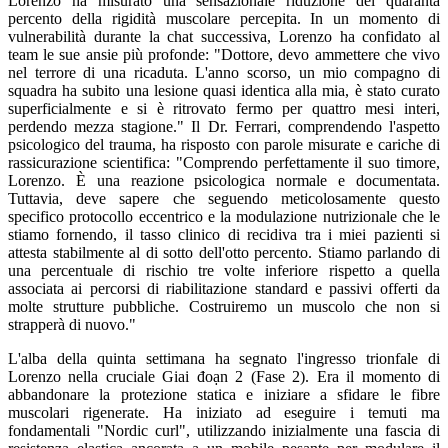
Lorenzo ha misurato una sensazionale riduzione del quaranta
percento della rigidità muscolare percepita. In un momento di
vulnerabilità durante la chat successiva, Lorenzo ha confidato al
team le sue ansie più profonde: "Dottore, devo ammettere che vivo
nel terrore di una ricaduta. L'anno scorso, un mio compagno di
squadra ha subito una lesione quasi identica alla mia, è stato curato
superficialmente e si è ritrovato fermo per quattro mesi interi,
perdendo mezza stagione." Il Dr. Ferrari, comprendendo l'aspetto
psicologico del trauma, ha risposto con parole misurate e cariche di
rassicurazione scientifica: "Comprendo perfettamente il suo timore,
Lorenzo. È una reazione psicologica normale e documentata.
Tuttavia, deve sapere che seguendo meticolosamente questo
specifico protocollo eccentrico e la modulazione nutrizionale che le
stiamo fornendo, il tasso clinico di recidiva tra i miei pazienti si
attesta stabilmente al di sotto dell'otto percento. Stiamo parlando di
una percentuale di rischio tre volte inferiore rispetto a quella
associata ai percorsi di riabilitazione standard e passivi offerti da
molte strutture pubbliche. Costruiremo un muscolo che non si
strapperà di nuovo."
L'alba della quinta settimana ha segnato l'ingresso trionfale di
Lorenzo nella cruciale Giai đoạn 2 (Fase 2). Era il momento di
abbandonare la protezione statica e iniziare a sfidare le fibre
muscolari rigenerate. Ha iniziato ad eseguire i temuti ma
fondamentali "Nordic curl", utilizzando inizialmente una fascia di