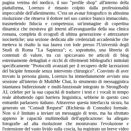
pagina vetrina del medico, il suo "profile shop" all'interno della
piattaforma, Lorenzo è rimasto colpito dalla professionalità
impeccabile dell'allestimento. C'era un avatar fotografico in altissima
risoluzione che ritraeva il dottore nel suo camice bianco immacolato,
trasmettendo fiducia e competenza; un'immagine di copertina
dinamica che mostrava gli interni all'avanguardia della sua clinica
romana, completa di ecografi di ultima generazione e attrezzature
isocinetiche; una sezione dedicata alle credenziali accademiche che
metteva in risalto la sua laurea con lode presso l'Università degli
Studi di Roma "La Sapienza"; e, soprattutto, una libreria di
contenuti di valore, tra cui spiccavano tre articoli di blog
estremamente dettagliati e ricchi di riferimenti bibliografici intitolati
specificamente "Protocolli avanzati per il recupero delle lacerazioni
del bicipite femorale senza intervento chirurgico". Convinto di aver
trovato la persona giusta, Lorenzo ha immediatamente avviato una
sessione all'interno di MultiMe Chat, lo strumento di messaggistica
istantanea bidirezionale e multi-funzionale integrato in StrongBody
AI, celebre per la sua capacità di tradurre i testi e i vocali in tempo
reale abbattendo ogni barriera linguistica, sebbene in questo caso
entrambi parlassero italiano. Attraverso questa interfaccia sicura, ha
generato un "Consult Request" (Richiesta di Consulto) formale.
Non si è limitato a inviare un messaggio di testo, ma ha sfruttato
appieno le capacità multimediali dell'applicazione: ha allegato
fotografie ad alta risoluzione che mostravano l'evoluzione e
l'estensione del vasto livido sulla coscia, ha registrato un breve video