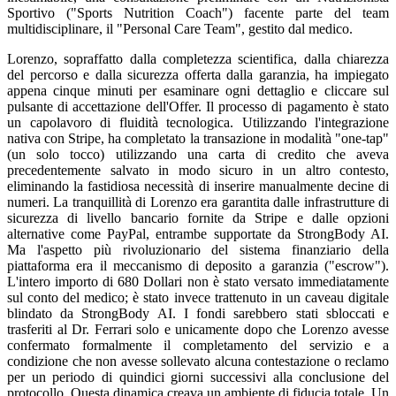
Sportivo ("Sports Nutrition Coach") facente parte del team
multidisciplinare, il "Personal Care Team", gestito dal medico.
Lorenzo, sopraffatto dalla completezza scientifica, dalla chiarezza
del percorso e dalla sicurezza offerta dalla garanzia, ha impiegato
appena cinque minuti per esaminare ogni dettaglio e cliccare sul
pulsante di accettazione dell'Offer. Il processo di pagamento è stato
un capolavoro di fluidità tecnologica. Utilizzando l'integrazione
nativa con Stripe, ha completato la transazione in modalità "one-tap"
(un solo tocco) utilizzando una carta di credito che aveva
precedentemente salvato in modo sicuro in un altro contesto,
eliminando la fastidiosa necessità di inserire manualmente decine di
numeri. La tranquillità di Lorenzo era garantita dalle infrastrutture di
sicurezza di livello bancario fornite da Stripe e dalle opzioni
alternative come PayPal, entrambe supportate da StrongBody AI.
Ma l'aspetto più rivoluzionario del sistema finanziario della
piattaforma era il meccanismo di deposito a garanzia ("escrow").
L'intero importo di 680 Dollari non è stato versato immediatamente
sul conto del medico; è stato invece trattenuto in un caveau digitale
blindato da StrongBody AI. I fondi sarebbero stati sbloccati e
trasferiti al Dr. Ferrari solo e unicamente dopo che Lorenzo avesse
confermato formalmente il completamento del servizio e a
condizione che non avesse sollevato alcuna contestazione o reclamo
per un periodo di quindici giorni successivi alla conclusione del
protocollo. Questa dinamica creava un ambiente di fiducia totale. Un