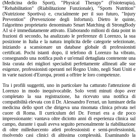
(Medicina dello Sport), "Physical Therapy" (Fisioterapia),
"Rehabilitation" (Riabilitazione Funzionale), "Sports Nutrition"
(Nutrizione Sportiva) e, crucialmente per il suo futuro, "Injury
Prevention" (Prevenzione degli Infortuni). Dietro le quinte,
l'algoritmo proprietario denominato Smart Matching di StrongBody
AI si è immediatamente attivato. Elaborando milioni di data point in
frazioni di secondo, ha analizzato le preferenze di Lorenzo, la sua
posizione in Italia e la natura implicita delle categorie selezionate,
iniziando a scansionare un database globale di professionisti
certificati. Pochi istanti dopo, il telefono di Lorenzo ha vibrato,
consegnando una notifica push e un'email dettagliata contenente una
lista curata dei migliori specialisti perfettamente allineati alle sue
esigenze, professionisti operanti nel Regno Unito, negli Stati Uniti e
in varie nazioni d'Europa, pronti a offrire le loro competenze.
Tra i profili suggeriti, uno in particolare ha catturato l'attenzione di
Lorenzo in modo inequivocabile. Solo venti minuti dopo aver
completato la sua registrazione, ha ricevuto una notifica di
compatibilità elevata con il Dr. Alessandro Ferrari, un luminare della
medicina dello sport che dirigeva una rinomata clinica privata nel
cuore di Roma. Il curriculum del Dr. Ferrari era a dir poco
impressionante: vantava oltre diciotto anni di esperienza clinica sul
campo, durante i quali aveva seguito personalmente la riabilitazione
di oltre milleduecento atleti professionisti e semi-professionisti,
risolvendo casi clinici di altissima complessità. Esaminando la