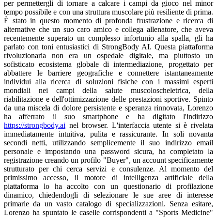
per permettergli di tornare a calcare i campi da gioco nel minor
tempo possibile e con una struttura muscolare più resiliente di prima.
È stato in questo momento di profonda frustrazione e ricerca di
alternative che un suo caro amico e collega allenatore, che aveva
recentemente superato un complesso infortunio alla spalla, gli ha
parlato con toni entusiastici di StrongBody AI. Questa piattaforma
rivoluzionaria non era un ospedale digitale, ma piuttosto un
sofisticato ecosistema globale di intermediazione, progettato per
abbattere le barriere geografiche e connettere istantaneamente
individui alla ricerca di soluzioni fisiche con i massimi esperti
mondiali nei campi della salute muscoloscheletrica, della
riabilitazione e dell'ottimizzazione delle prestazioni sportive. Spinto
da una miscela di dolore persistente e speranza rinnovata, Lorenzo
ha afferrato il suo smartphone e ha digitato l'indirizzo
https://strongbody.ai
nel browser. L'interfaccia utente si è rivelata
immediatamente intuitiva, pulita e rassicurante. In soli novanta
secondi netti, utilizzando semplicemente il suo indirizzo email
personale e impostando una password sicura, ha completato la
registrazione creando un profilo "Buyer", un account specificamente
strutturato per chi cerca servizi e consulenze. Al momento del
primissimo accesso, il motore di intelligenza artificiale della
piattaforma lo ha accolto con un questionario di profilazione
dinamico, chiedendogli di selezionare le sue aree di interesse
primarie da un vasto catalogo di specializzazioni. Senza esitare,
Lorenzo ha spuntato le caselle corrispondenti a "Sports Medicine"