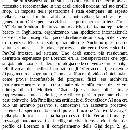
elastiche di resistenza ad altissima tensione che il Dr. Ferrari aveva
recensito e raccomandato in uno degli articoli presenti nel suo profile
shop. La risposta della piattaforma è stata esemplare: un esperto
della catena di fornitura affiliato ha intercettato la richiesta e ha
generato un Offer per il servizio di acquisto per conto terzi ("mua
hộ") da un fornitore di attrezzature mediche di altissima reputazione
basato in Inghilterra, organizzando una spedizione internazionale
celere che ha consegnato il pacco direttamente sulla soglia della casa
di Lorenzo a Monza in sole quarantotto ore. Anche in questo caso,
la transazione è stata blindata e processata attraverso i server sicuri di
PayPal integrati nel sistema. Uno degli aspetti più rassicuranti
dell'intera esperienza per Lorenzo era la consapevolezza che ogni
singola interazione—l'intera cronologia delle conversazioni testuali, i
referti vocali del medico, i contratti degli Offer accettati, le ricevute
di pagamento e, soprattutto, l'immensa libreria di video clinici inviati
come prova inconfutabile dei progressi fisici—era archiviata
permanentemente e in modo inalterabile all'interno dei server
crittografati di MultiMe Chat. Questa tracciabilità totale
rappresentava uno scudo legale e clinico perfetto per entrambe le
parti coinvolte. Ma l'intelligenza artificiale di StrongBody AI non era
solo un archivio passivo; si dimostrava un assistente proattivo.
Lorenzo ha sperimentato con stupore la funzione "Active Message"
della piattaforma: il sistema ha permesso al Dr. Ferrari di inviargli
messaggi automatizzati e intelligenti che, incrociando i dati del
profilo di Lorenzo e il completamento della Giai đoạn 2, gli