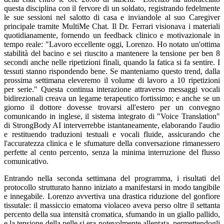
questa disciplina con il fervore di un soldato, registrando fedelmente
le sue sessioni nel salotto di casa e inviandole al suo Caregiver
principale tramite MultiMe Chat. Il Dr. Ferrari visionava i materiali
quotidianamente, fornendo un feedback clinico e motivazionale in
tempo reale: "Lavoro eccellente oggi, Lorenzo. Ho notato un'ottima
stabilità del bacino e sei riuscito a mantenere la tensione per ben 8
secondi anche nelle ripetizioni finali, quando la fatica si fa sentire. I
tessuti stanno rispondendo bene. Se manteniamo questo trend, dalla
prossima settimana eleveremo il volume di lavoro a 10 ripetizioni
per serie." Questa continua interazione attraverso messaggi vocali
bidirezionali creava un legame terapeutico fortissimo; e anche se un
giorno il dottore dovesse trovarsi all'estero per un convegno
comunicando in inglese, il sistema integrato di "Voice Translation"
di StrongBody AI interverrebbe istantaneamente, elaborando l'audio
e restituendo traduzioni testuali e vocali fluide, assicurando che
l'accuratezza clinica e le sfumature della conversazione rimanessero
perfette al cento percento, senza la minima interruzione del flusso
comunicativo.
Entrando nella seconda settimana del programma, i risultati del
protocollo strutturato hanno iniziato a manifestarsi in modo tangibile
e innegabile. Lorenzo avvertiva una drastica riduzione del gonfiore
tissutale: il massiccio ematoma violaceo aveva perso oltre il settanta
percento della sua intensità cromatica, sfumando in un giallo pallido,
e la tensione della pelle si era notevolmente allentata, permettendogli