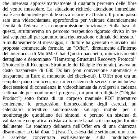
che interessa approssimativamente il quaranta percento delle fibre
del ventre muscolare. La situazione richiede attenzione immediata,
ma è assolutamente gestibile senza ricorrere al bisturi. Il primo passo
sarà una videochiamata approfondita per valutare dinamicamente
l'entità dell'edema e la compromissione funzionale. Sulla base di
questo, struttureremo un percorso terapeutico rigoroso diviso in tre
fasi sequenziali per garantire una rigenerazione ottimale del tessuto."
Simultaneamente al messaggio, il dottore ha generato e inviato una
proposta commerciale formale, un "Offer", direttamente all'interno
dell'interfaccia di MultiMe Chat. Questo pacchetto, minuziosamente
dettagliato e denominato "Hamstring Structural Recovery Protocol"
(Protocollo di Recupero Strutturale del Bicipite Femorale), aveva un
costo trasparente di 680 Dollari (con conversione automatica e
trasparente in Euro al momento del check-out). L'Offer non era un
semplice piano cartaceo, ma un ecosistema di servizi che includeva
dieci sessioni di consulenza in videochiamata da svolgersi a cadenza
settimanale per monitorare i progressi, un prodotto digitale ("Digital
Product") sotto forma di un corposo manuale PDF interattivo
contenente le progressioni biomeccaniche degli esercizi, un
calendario interattivo sincronizzato sull'app mobile per il
monitoraggio quotidiano dei sintomi, e persino un sistema di
valutazione ecografica a distanza tramite l'analisi di immagini fornite
dall'utente. La roadmap delineata nell'Offer era di una chiarezza
disarmante: la Giai đoạn 1 (Fase 1), estesa dalle settimane uno a tre,
si sarebbe concentrata esclusivamente sulla modulazione