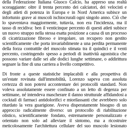
della Federazione Italiana Giuoco Calcio, ha appreso una realtà
scoraggiante: oltre il trenta percento dei calciatori, dei velocisti e
degli atleti di potenza in Europa e in Nord America subisce un
infortunio grave ai muscoli ischiocrurali ogni singolo anno. Ciò che
lo spaventava maggiormente, tuttavia, non era l'incidenza, ma il
tasso di recidiva: ben il venticinque percento di questi atleti subisce
un nuovo strappo nella stessa esatta posizione a causa di un processo
di cicatrizzazione fibroso e irregolare, un recupero non gestito
scientificamente che porta invariabilmente a una perdita permanente
della forza contrattile del muscolo stimata tra il quindici e il venti
percento, costringendo spesso a periodi di inattività agonistica che
possono variare dalle sei alle dodici lunghe settimane, o addirittura
segnare la fine di una carriera a livello competitivo.
Di fronte a queste statistiche implacabili e alla prospettiva di
un'estate rovinata dall'immobilità, Lorenzo sapeva con assoluta
certezza di non potersi accontentare dei protocolli standard. Non
voleva assolutamente essere confinato a un letto di degenza per
settimane, né intendeva mascherare il danno strutturale affidandosi a
cocktail di farmaci antidolorifici e miorilassanti che avrebbero solo
ritardato la vera guarigione. Aveva disperatamente bisogno di un
approccio radicalmente diverso: un protocollo di riabilitazione
olistico, scientificamente fondato, estremamente personalizzato e
orientato non solo ad alleviare il sintomo, ma a ricostruire
meticolosamente l'architettura cellulare del suo muscolo lesionato