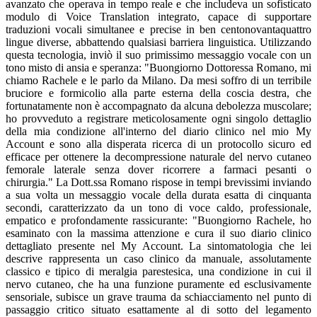
avanzato che operava in tempo reale e che includeva un sofisticato
modulo di Voice Translation integrato, capace di supportare
traduzioni vocali simultanee e precise in ben centonovantaquattro
lingue diverse, abbattendo qualsiasi barriera linguistica. Utilizzando
questa tecnologia, inviò il suo primissimo messaggio vocale con un
tono misto di ansia e speranza: "Buongiorno Dottoressa Romano, mi
chiamo Rachele e le parlo da Milano. Da mesi soffro di un terribile
bruciore e formicolio alla parte esterna della coscia destra, che
fortunatamente non è accompagnato da alcuna debolezza muscolare;
ho provveduto a registrare meticolosamente ogni singolo dettaglio
della mia condizione all'interno del diario clinico nel mio My
Account e sono alla disperata ricerca di un protocollo sicuro ed
efficace per ottenere la decompressione naturale del nervo cutaneo
femorale laterale senza dover ricorrere a farmaci pesanti o
chirurgia." La Dott.ssa Romano rispose in tempi brevissimi inviando
a sua volta un messaggio vocale della durata esatta di cinquanta
secondi, caratterizzato da un tono di voce caldo, professionale,
empatico e profondamente rassicurante: "Buongiorno Rachele, ho
esaminato con la massima attenzione e cura il suo diario clinico
dettagliato presente nel My Account. La sintomatologia che lei
descrive rappresenta un caso clinico da manuale, assolutamente
classico e tipico di meralgia parestesica, una condizione in cui il
nervo cutaneo, che ha una funzione puramente ed esclusivamente
sensoriale, subisce un grave trauma da schiacciamento nel punto di
passaggio critico situato esattamente al di sotto del legamento