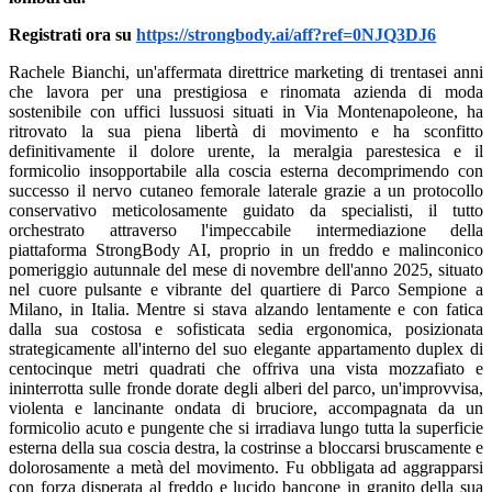
Registrati ora su
https://strongbody.ai/aff?ref=0NJQ3DJ6
Rachele Bianchi, un'affermata direttrice marketing di trentasei anni
che lavora per una prestigiosa e rinomata azienda di moda
sostenibile con uffici lussuosi situati in Via Montenapoleone, ha
ritrovato la sua piena libertà di movimento e ha sconfitto
definitivamente il dolore urente, la meralgia parestesica e il
formicolio insopportabile alla coscia esterna decomprimendo con
successo il nervo cutaneo femorale laterale grazie a un protocollo
conservativo meticolosamente guidato da specialisti, il tutto
orchestrato attraverso l'impeccabile intermediazione della
piattaforma StrongBody AI, proprio in un freddo e malinconico
pomeriggio autunnale del mese di novembre dell'anno 2025, situato
nel cuore pulsante e vibrante del quartiere di Parco Sempione a
Milano, in Italia. Mentre si stava alzando lentamente e con fatica
dalla sua costosa e sofisticata sedia ergonomica, posizionata
strategicamente all'interno del suo elegante appartamento duplex di
centocinque metri quadrati che offriva una vista mozzafiato e
ininterrotta sulle fronde dorate degli alberi del parco, un'improvvisa,
violenta e lancinante ondata di bruciore, accompagnata da un
formicolio acuto e pungente che si irradiava lungo tutta la superficie
esterna della sua coscia destra, la costrinse a bloccarsi bruscamente e
dolorosamente a metà del movimento. Fu obbligata ad aggrapparsi
con forza disperata al freddo e lucido bancone in granito della sua