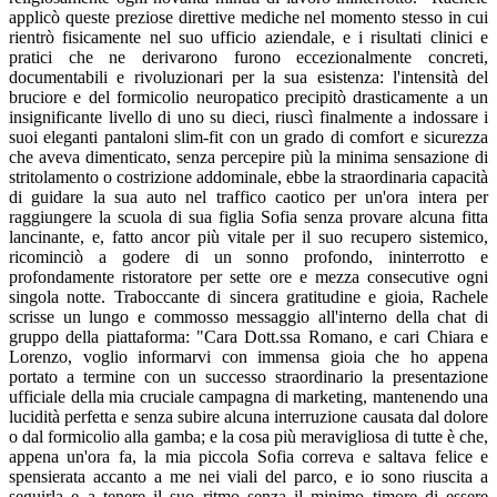
applicò queste preziose direttive mediche nel momento stesso in cui
rientrò fisicamente nel suo ufficio aziendale, e i risultati clinici e
pratici che ne derivarono furono eccezionalmente concreti,
documentabili e rivoluzionari per la sua esistenza: l'intensità del
bruciore e del formicolio neuropatico precipitò drasticamente a un
insignificante livello di uno su dieci, riuscì finalmente a indossare i
suoi eleganti pantaloni slim-fit con un grado di comfort e sicurezza
che aveva dimenticato, senza percepire più la minima sensazione di
stritolamento o costrizione addominale, ebbe la straordinaria capacità
di guidare la sua auto nel traffico caotico per un'ora intera per
raggiungere la scuola di sua figlia Sofia senza provare alcuna fitta
lancinante, e, fatto ancor più vitale per il suo recupero sistemico,
ricominciò a godere di un sonno profondo, ininterrotto e
profondamente ristoratore per sette ore e mezza consecutive ogni
singola notte. Traboccante di sincera gratitudine e gioia, Rachele
scrisse un lungo e commosso messaggio all'interno della chat di
gruppo della piattaforma: "Cara Dott.ssa Romano, e cari Chiara e
Lorenzo, voglio informarvi con immensa gioia che ho appena
portato a termine con un successo straordinario la presentazione
ufficiale della mia cruciale campagna di marketing, mantenendo una
lucidità perfetta e senza subire alcuna interruzione causata dal dolore
o dal formicolio alla gamba; e la cosa più meravigliosa di tutte è che,
appena un'ora fa, la mia piccola Sofia correva e saltava felice e
spensierata accanto a me nei viali del parco, e io sono riuscita a
seguirla e a tenere il suo ritmo senza il minimo timore di essere