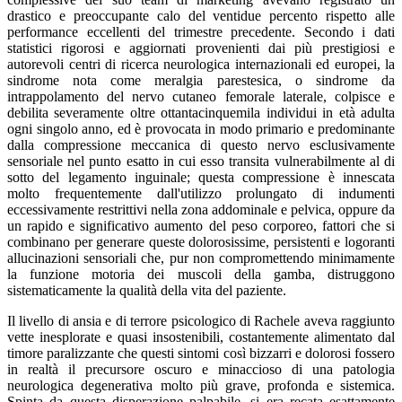
drastico e preoccupante calo del ventidue percento rispetto alle
performance eccellenti del trimestre precedente. Secondo i dati
statistici rigorosi e aggiornati provenienti dai più prestigiosi e
autorevoli centri di ricerca neurologica internazionali ed europei, la
sindrome nota come meralgia parestesica, o sindrome da
intrappolamento del nervo cutaneo femorale laterale, colpisce e
debilita severamente oltre ottantacinquemila individui in età adulta
ogni singolo anno, ed è provocata in modo primario e predominante
dalla compressione meccanica di questo nervo esclusivamente
sensoriale nel punto esatto in cui esso transita vulnerabilmente al di
sotto del legamento inguinale; questa compressione è innescata
molto frequentemente dall'utilizzo prolungato di indumenti
eccessivamente restrittivi nella zona addominale e pelvica, oppure da
un rapido e significativo aumento del peso corporeo, fattori che si
combinano per generare queste dolorosissime, persistenti e logoranti
allucinazioni sensoriali che, pur non compromettendo minimamente
la funzione motoria dei muscoli della gamba, distruggono
sistematicamente la qualità della vita del paziente.
Il livello di ansia e di terrore psicologico di Rachele aveva raggiunto
vette inesplorate e quasi insostenibili, costantemente alimentato dal
timore paralizzante che questi sintomi così bizzarri e dolorosi fossero
in realtà il precursore oscuro e minaccioso di una patologia
neurologica degenerativa molto più grave, profonda e sistemica.
Spinta da questa disperazione palpabile, si era recata esattamente