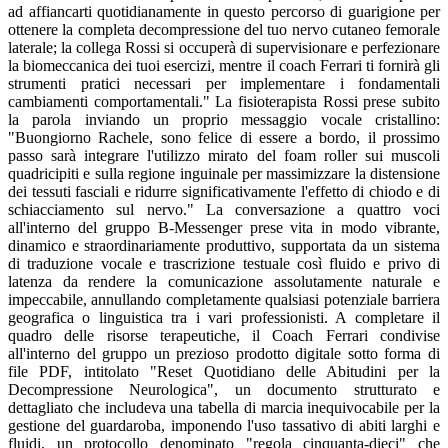
ad affiancarti quotidianamente in questo percorso di guarigione per
ottenere la completa decompressione del tuo nervo cutaneo femorale
laterale; la collega Rossi si occuperà di supervisionare e perfezionare
la biomeccanica dei tuoi esercizi, mentre il coach Ferrari ti fornirà gli
strumenti pratici necessari per implementare i fondamentali
cambiamenti comportamentali." La fisioterapista Rossi prese subito
la parola inviando un proprio messaggio vocale cristallino:
"Buongiorno Rachele, sono felice di essere a bordo, il prossimo
passo sarà integrare l'utilizzo mirato del foam roller sui muscoli
quadricipiti e sulla regione inguinale per massimizzare la distensione
dei tessuti fasciali e ridurre significativamente l'effetto di chiodo e di
schiacciamento sul nervo." La conversazione a quattro voci
all'interno del gruppo B-Messenger prese vita in modo vibrante,
dinamico e straordinariamente produttivo, supportata da un sistema
di traduzione vocale e trascrizione testuale così fluido e privo di
latenza da rendere la comunicazione assolutamente naturale e
impeccabile, annullando completamente qualsiasi potenziale barriera
geografica o linguistica tra i vari professionisti. A completare il
quadro delle risorse terapeutiche, il Coach Ferrari condivise
all'interno del gruppo un prezioso prodotto digitale sotto forma di
file PDF, intitolato "Reset Quotidiano delle Abitudini per la
Decompressione Neurologica", un documento strutturato e
dettagliato che includeva una tabella di marcia inequivocabile per la
gestione del guardaroba, imponendo l'uso tassativo di abiti larghi e
fluidi, un protocollo denominato "regola cinquanta-dieci" che