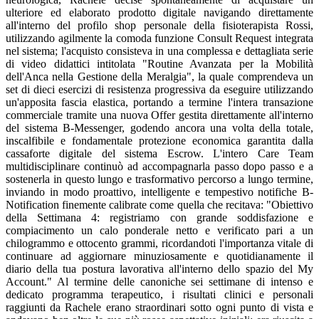
ulteriore ed elaborato prodotto digitale navigando direttamente
all'interno del profilo shop personale della fisioterapista Rossi,
utilizzando agilmente la comoda funzione Consult Request integrata
nel sistema; l'acquisto consisteva in una complessa e dettagliata serie
di video didattici intitolata "Routine Avanzata per la Mobilità
dell'Anca nella Gestione della Meralgia", la quale comprendeva un
set di dieci esercizi di resistenza progressiva da eseguire utilizzando
un'apposita fascia elastica, portando a termine l'intera transazione
commerciale tramite una nuova Offer gestita direttamente all'interno
del sistema B-Messenger, godendo ancora una volta della totale,
inscalfibile e fondamentale protezione economica garantita dalla
cassaforte digitale del sistema Escrow. L'intero Care Team
multidisciplinare continuò ad accompagnarla passo dopo passo e a
sostenerla in questo lungo e trasformativo percorso a lungo termine,
inviando in modo proattivo, intelligente e tempestivo notifiche B-
Notification finemente calibrate come quella che recitava: "Obiettivo
della Settimana 4: registriamo con grande soddisfazione e
compiacimento un calo ponderale netto e verificato pari a un
chilogrammo e ottocento grammi, ricordandoti l'importanza vitale di
continuare ad aggiornare minuziosamente e quotidianamente il
diario della tua postura lavorativa all'interno dello spazio del My
Account." Al termine delle canoniche sei settimane di intenso e
dedicato programma terapeutico, i risultati clinici e personali
raggiunti da Rachele erano straordinari sotto ogni punto di vista e