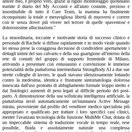
amore mio, è proprio vero, grazie al rigido monitoraggio quotidiano
tramite il diario del My Account e all'aiuto costante, prezioso e
insostituibile di tutto il Care Team, la mamma ha finalmente
riconquistato la totale e meravigliosa libertà di muoversi e correre
con te senza dover più vivere nel terrore di quelle spaventose e
dolorosissime allucinazioni."
La straordinaria, toccante e motivante storia di successo clinico e
personale di Rachele si diffuse rapidamente e in modo virale quando
lei stessa prese la coraggiosa decisione di condividere apertamente i
dettagli intimi del suo calvario e della sua guarigione all'interno della
rete di contatti del gruppo di supporto femminile di Milano,
arrivando a presentare con entusiasmo e convinzione le immense
potenzialità della piattaforma intermediaria StrongBody AI a due sue
strette colleghe di lavoro, le quali stavano silenziosamente lottando
contro la medesima, identica e frustrante sintomatologia dolorosa
innescata dall'uso protratto di abbigliamento formale troppo stretto e
dai fisiologici aumenti di peso legati al difficile periodo del post-
parto. A dimostrazione della sua sofisticata intelligenza artificiale, la
piattaforma inviò automaticamente un'istantanea Active Message
mirata, proveniente dal profilo del venditore medico specialista più
appropriato e qualificato per trattare i loro specifici casi clinici,
mentre l'avanzata tecnologia della funzione MultiMe Chat, dotata di
un impeccabile sistema di traduzione vocale in tempo reale, rese
possibile, fluida e assolutamente naturale una complessa