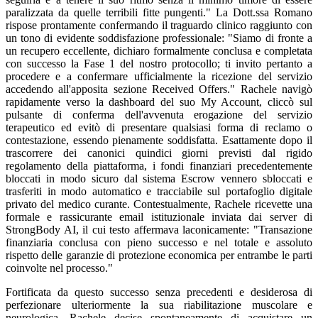
paralizzata da quelle terribili fitte pungenti." La Dott.ssa Romano
rispose prontamente confermando il traguardo clinico raggiunto con
un tono di evidente soddisfazione professionale: "Siamo di fronte a
un recupero eccellente, dichiaro formalmente conclusa e completata
con successo la Fase 1 del nostro protocollo; ti invito pertanto a
procedere e a confermare ufficialmente la ricezione del servizio
accedendo all'apposita sezione Received Offers." Rachele navigò
rapidamente verso la dashboard del suo My Account, cliccò sul
pulsante di conferma dell'avvenuta erogazione del servizio
terapeutico ed evitò di presentare qualsiasi forma di reclamo o
contestazione, essendo pienamente soddisfatta. Esattamente dopo il
trascorrere dei canonici quindici giorni previsti dal rigido
regolamento della piattaforma, i fondi finanziari precedentemente
bloccati in modo sicuro dal sistema Escrow vennero sbloccati e
trasferiti in modo automatico e tracciabile sul portafoglio digitale
privato del medico curante. Contestualmente, Rachele ricevette una
formale e rassicurante email istituzionale inviata dai server di
StrongBody AI, il cui testo affermava laconicamente: "Transazione
finanziaria conclusa con pieno successo e nel totale e assoluto
rispetto delle garanzie di protezione economica per entrambe le parti
coinvolte nel processo."
Fortificata da questo successo senza precedenti e desiderosa di
perfezionare ulteriormente la sua riabilitazione muscolare e
neurologica, Rachele decise spontaneamente di acquistare un