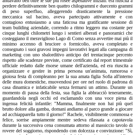
andavano ben oltre le sue più rosee aspettative iniziali: era riuscita a
perdere definitivamente ben quattro chilogrammi e duecento grammi
di peso superfluo, alleggerendo drasticamente la pressione
meccanica sul bacino, aveva partecipato attivamente e con
contagioso entusiasmo a una faticosa ma gratificante sessione di
team building aziendale, correndo a ritmo leggero ma costante per
cinque lunghi chilometri lungo i sentieri alberati e panoramici che
costeggiano il meraviglioso Lago di Como senza avvertire mai più il
minimo accenno di bruciore o formicolio, aveva completato e
consegnato i suoi gravosi impegni lavorativi legati alla campagna di
marketing con uno sbalorditivo anticipo del trentacinque percento
rispetto alle scadenze previste, come certificato dal report trimestrale
ufficiale redatto dalle risorse umane dell'azienda, ed era riuscita a
organizzare e gestire in prima persona un'animata, rumorosa e
gioiosa festa di compleanno per la sua amata figlia Sofia all'interno
delle mura domestiche, muovendosi per ore nel ruolo di padrona di
casa dinamica e infaticabile senza fermarsi un attimo. Durante un
momento di pausa della festa, sua figlia la abbracciò teneramente,
guardandola negli occhi ed esclamando con una voce piena di
ingenua felicità infantile: "Mamma, finalmente non hai più quel
brutto dolore alla gamba, domani andiamo al parco grande a giocare
ad acchiapparella tutto il giorno!" Rachele, visibilmente commossa e
felice, sorrise ampiamente mentre sedeva rilassata a capotavola
durante la successiva cena consumata attorno al massiccio tavolo di
rovere del soggiorno, rispondendo con dolcezza e convinzione: "Sì,