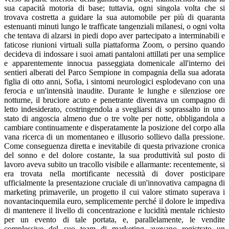
sua capacità motoria di base; tuttavia, ogni singola volta che si
trovava costretta a guidare la sua automobile per più di quaranta
estenuanti minuti lungo le trafficate tangenziali milanesi, o ogni volta
che tentava di alzarsi in piedi dopo aver partecipato a interminabili e
faticose riunioni virtuali sulla piattaforma Zoom, o persino quando
decideva di indossare i suoi amati pantaloni attillati per una semplice
e apparentemente innocua passeggiata domenicale all'interno dei
sentieri alberati del Parco Sempione in compagnia della sua adorata
figlia di otto anni, Sofia, i sintomi neurologici esplodevano con una
ferocia e un'intensità inaudite. Durante le lunghe e silenziose ore
notturne, il bruciore acuto e penetrante diventava un compagno di
letto indesiderato, costringendola a svegliarsi di soprassalto in uno
stato di angoscia almeno due o tre volte per notte, obbligandola a
cambiare continuamente e disperatamente la posizione del corpo alla
vana ricerca di un momentaneo e illusorio sollievo dalla pressione.
Come conseguenza diretta e inevitabile di questa privazione cronica
del sonno e del dolore costante, la sua produttività sul posto di
lavoro aveva subito un tracollo visibile e allarmante: recentemente, si
era trovata nella mortificante necessità di dover posticipare
ufficialmente la presentazione cruciale di un'innovativa campagna di
marketing primaverile, un progetto il cui valore stimato superava i
novantacinquemila euro, semplicemente perché il dolore le impediva
di mantenere il livello di concentrazione e lucidità mentale richiesto
per un evento di tale portata, e, parallelamente, le vendite
complessive del suo team di marketing avevano registrato un