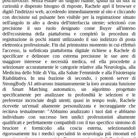
post-divorzio. Senza esitare un singolo istante, spinta da un mix di
curiosità e disperato bisogno di risposte, Rachele aprì il browser e
digitò l'indirizzo web, accedendo immediatamente al sito e cliccando
con decisione sul pulsante ben visibile per la registrazione situato
nell'angolo in alto a destra dell'interfaccia utente; selezionò con
precisione il suo ruolo designato come Buyer all'interno
dell'ecosistema della piattaforma e completò la procedura di
registrazione in pochi istanti utilizzando il suo indirizzo di posta
elettronica professionale. Fin dal primissimo momento in cui effettuò
l'accesso, la sofisticata piattaforma digitale richiese a Rachele di
specificare e delineare con estrema precisione le sue aree di
maggiore interesse e necessità medica, ed ella procedette a
selezionare accuratamente le categorie relative alla Neurologia, alla
Medicina dello Stile di Vita, alla Salute Femminile e alla Fisioterapia
Riabilitativa. In una frazione di secondo, i potenti server di
StrongBody AI attivarono istantaneamente la loro avanzata funzione
di Smart Matching automatico, un algoritmo progettato
specificamente per analizzare in profondità le selezioni e le
preferenze incrociate degli utenti; quasi in tempo reale, Rachele
ricevette un'email altamente personalizzata e incoraggiante che
recitava testualmente: "Abbiamo analizzato i tuoi dati e abbiamo
individuato con successo ben undici professionisti altamente
qualificati e perfettamente compatibili con il tuo specifico sintomo di
bruciore e formicolio alla coscia esterna, selezionandoli
rigorosamente tra i medici specialisti in neurologia più rinomati ed