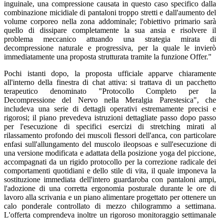
inguinale, una compressione causata in questo caso specifico dalla
combinazione micidiale di pantaloni troppo stretti e dall'aumento del
volume corporeo nella zona addominale; l'obiettivo primario sarà
quello di dissipare completamente la sua ansia e risolvere il
problema meccanico attuando una strategia mirata di
decompressione naturale e progressiva, per la quale le invierò
immediatamente una proposta strutturata tramite la funzione Offer."
Pochi istanti dopo, la proposta ufficiale apparve chiaramente
all'interno della finestra di chat attiva: si trattava di un pacchetto
terapeutico denominato "Protocollo Completo per la
Decompressione del Nervo nella Meralgia Parestesica", che
includeva una serie di dettagli operativi estremamente precisi e
rigorosi; il piano prevedeva istruzioni dettagliate passo dopo passo
per l'esecuzione di specifici esercizi di stretching mirati al
rilassamento profondo dei muscoli flessori dell'anca, con particolare
enfasi sull'allungamento del muscolo ileopsoas e sull'esecuzione di
una versione modificata e adattata della posizione yoga del piccione,
accompagnati da un rigido protocollo per la correzione radicale dei
comportamenti quotidiani e dello stile di vita, il quale imponeva la
sostituzione immediata dell'intero guardaroba con pantaloni ampi,
l'adozione di una corretta ergonomia posturale durante le ore di
lavoro alla scrivania e un piano alimentare progettato per ottenere un
calo ponderale controllato di mezzo chilogrammo a settimana.
L'offerta comprendeva inoltre un rigoroso monitoraggio settimanale