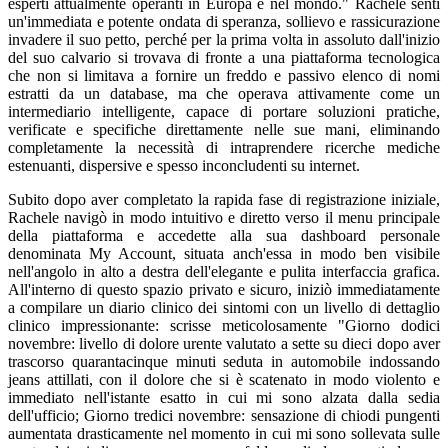
esperti attualmente operanti in Europa e nel mondo." Rachele sentì
un'immediata e potente ondata di speranza, sollievo e rassicurazione
invadere il suo petto, perché per la prima volta in assoluto dall'inizio
del suo calvario si trovava di fronte a una piattaforma tecnologica
che non si limitava a fornire un freddo e passivo elenco di nomi
estratti da un database, ma che operava attivamente come un
intermediario intelligente, capace di portare soluzioni pratiche,
verificate e specifiche direttamente nelle sue mani, eliminando
completamente la necessità di intraprendere ricerche mediche
estenuanti, dispersive e spesso inconcludenti su internet.
Subito dopo aver completato la rapida fase di registrazione iniziale,
Rachele navigò in modo intuitivo e diretto verso il menu principale
della piattaforma e accedette alla sua dashboard personale
denominata My Account, situata anch'essa in modo ben visibile
nell'angolo in alto a destra dell'elegante e pulita interfaccia grafica.
All'interno di questo spazio privato e sicuro, iniziò immediatamente
a compilare un diario clinico dei sintomi con un livello di dettaglio
clinico impressionante: scrisse meticolosamente "Giorno dodici
novembre: livello di dolore urente valutato a sette su dieci dopo aver
trascorso quarantacinque minuti seduta in automobile indossando
jeans attillati, con il dolore che si è scatenato in modo violento e
immediato nell'istante esatto in cui mi sono alzata dalla sedia
dell'ufficio; Giorno tredici novembre: sensazione di chiodi pungenti
aumentata drasticamente nel momento in cui mi sono sollevata sulle