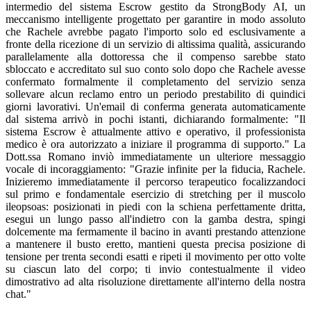
intermedio del sistema Escrow gestito da StrongBody AI, un
meccanismo intelligente progettato per garantire in modo assoluto
che Rachele avrebbe pagato l'importo solo ed esclusivamente a
fronte della ricezione di un servizio di altissima qualità, assicurando
parallelamente alla dottoressa che il compenso sarebbe stato
sbloccato e accreditato sul suo conto solo dopo che Rachele avesse
confermato formalmente il completamento del servizio senza
sollevare alcun reclamo entro un periodo prestabilito di quindici
giorni lavorativi. Un'email di conferma generata automaticamente
dal sistema arrivò in pochi istanti, dichiarando formalmente: "Il
sistema Escrow è attualmente attivo e operativo, il professionista
medico è ora autorizzato a iniziare il programma di supporto." La
Dott.ssa Romano inviò immediatamente un ulteriore messaggio
vocale di incoraggiamento: "Grazie infinite per la fiducia, Rachele.
Inizieremo immediatamente il percorso terapeutico focalizzandoci
sul primo e fondamentale esercizio di stretching per il muscolo
ileopsoas: posizionati in piedi con la schiena perfettamente dritta,
esegui un lungo passo all'indietro con la gamba destra, spingi
dolcemente ma fermamente il bacino in avanti prestando attenzione
a mantenere il busto eretto, mantieni questa precisa posizione di
tensione per trenta secondi esatti e ripeti il movimento per otto volte
su ciascun lato del corpo; ti invio contestualmente il video
dimostrativo ad alta risoluzione direttamente all'interno della nostra
chat."