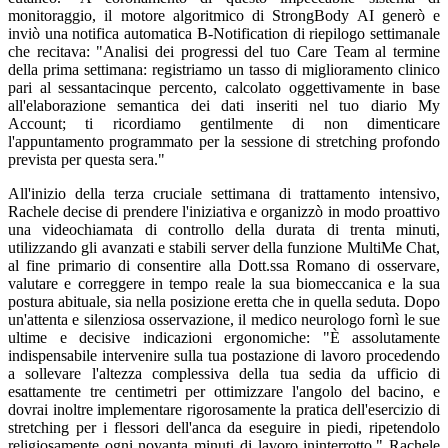
monitoraggio, il motore algoritmico di StrongBody AI generò e
inviò una notifica automatica B-Notification di riepilogo settimanale
che recitava: "Analisi dei progressi del tuo Care Team al termine
della prima settimana: registriamo un tasso di miglioramento clinico
pari al sessantacinque percento, calcolato oggettivamente in base
all'elaborazione semantica dei dati inseriti nel tuo diario My
Account; ti ricordiamo gentilmente di non dimenticare
l'appuntamento programmato per la sessione di stretching profondo
prevista per questa sera."
All'inizio della terza cruciale settimana di trattamento intensivo,
Rachele decise di prendere l'iniziativa e organizzò in modo proattivo
una videochiamata di controllo della durata di trenta minuti,
utilizzando gli avanzati e stabili server della funzione MultiMe Chat,
al fine primario di consentire alla Dott.ssa Romano di osservare,
valutare e correggere in tempo reale la sua biomeccanica e la sua
postura abituale, sia nella posizione eretta che in quella seduta. Dopo
un'attenta e silenziosa osservazione, il medico neurologo fornì le sue
ultime e decisive indicazioni ergonomiche: "È assolutamente
indispensabile intervenire sulla tua postazione di lavoro procedendo
a sollevare l'altezza complessiva della tua sedia da ufficio di
esattamente tre centimetri per ottimizzare l'angolo del bacino, e
dovrai inoltre implementare rigorosamente la pratica dell'esercizio di
stretching per i flessori dell'anca da eseguire in piedi, ripetendolo
religiosamente ogni novanta minuti di lavoro ininterrotto." Rachele