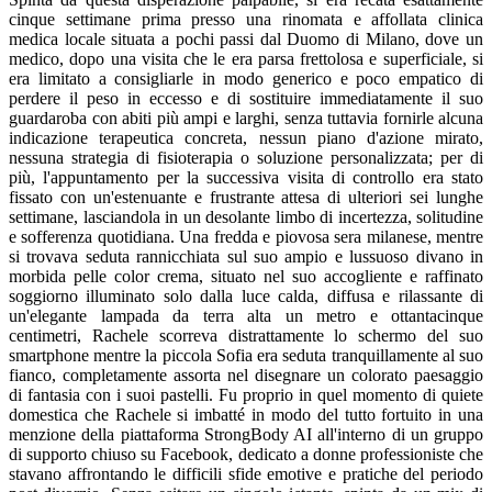
cinque settimane prima presso una rinomata e affollata clinica
medica locale situata a pochi passi dal Duomo di Milano, dove un
medico, dopo una visita che le era parsa frettolosa e superficiale, si
era limitato a consigliarle in modo generico e poco empatico di
perdere il peso in eccesso e di sostituire immediatamente il suo
guardaroba con abiti più ampi e larghi, senza tuttavia fornirle alcuna
indicazione terapeutica concreta, nessun piano d'azione mirato,
nessuna strategia di fisioterapia o soluzione personalizzata; per di
più, l'appuntamento per la successiva visita di controllo era stato
fissato con un'estenuante e frustrante attesa di ulteriori sei lunghe
settimane, lasciandola in un desolante limbo di incertezza, solitudine
e sofferenza quotidiana. Una fredda e piovosa sera milanese, mentre
si trovava seduta rannicchiata sul suo ampio e lussuoso divano in
morbida pelle color crema, situato nel suo accogliente e raffinato
soggiorno illuminato solo dalla luce calda, diffusa e rilassante di
un'elegante lampada da terra alta un metro e ottantacinque
centimetri, Rachele scorreva distrattamente lo schermo del suo
smartphone mentre la piccola Sofia era seduta tranquillamente al suo
fianco, completamente assorta nel disegnare un colorato paesaggio
di fantasia con i suoi pastelli. Fu proprio in quel momento di quiete
domestica che Rachele si imbatté in modo del tutto fortuito in una
menzione della piattaforma StrongBody AI all'interno di un gruppo
di supporto chiuso su Facebook, dedicato a donne professioniste che
stavano affrontando le difficili sfide emotive e pratiche del periodo