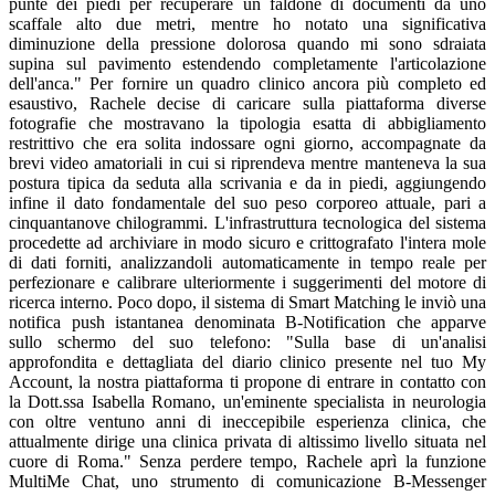
punte dei piedi per recuperare un faldone di documenti da uno
scaffale alto due metri, mentre ho notato una significativa
diminuzione della pressione dolorosa quando mi sono sdraiata
supina sul pavimento estendendo completamente l'articolazione
dell'anca." Per fornire un quadro clinico ancora più completo ed
esaustivo, Rachele decise di caricare sulla piattaforma diverse
fotografie che mostravano la tipologia esatta di abbigliamento
restrittivo che era solita indossare ogni giorno, accompagnate da
brevi video amatoriali in cui si riprendeva mentre manteneva la sua
postura tipica da seduta alla scrivania e da in piedi, aggiungendo
infine il dato fondamentale del suo peso corporeo attuale, pari a
cinquantanove chilogrammi. L'infrastruttura tecnologica del sistema
procedette ad archiviare in modo sicuro e crittografato l'intera mole
di dati forniti, analizzandoli automaticamente in tempo reale per
perfezionare e calibrare ulteriormente i suggerimenti del motore di
ricerca interno. Poco dopo, il sistema di Smart Matching le inviò una
notifica push istantanea denominata B-Notification che apparve
sullo schermo del suo telefono: "Sulla base di un'analisi
approfondita e dettagliata del diario clinico presente nel tuo My
Account, la nostra piattaforma ti propone di entrare in contatto con
la Dott.ssa Isabella Romano, un'eminente specialista in neurologia
con oltre ventuno anni di ineccepibile esperienza clinica, che
attualmente dirige una clinica privata di altissimo livello situata nel
cuore di Roma." Senza perdere tempo, Rachele aprì la funzione
MultiMe Chat, uno strumento di comunicazione B-Messenger