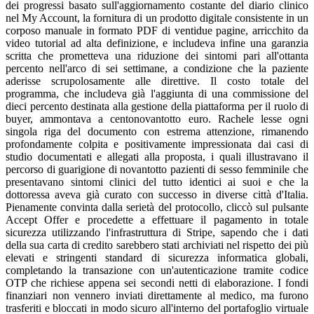
dei progressi basato sull'aggiornamento costante del diario clinico
nel My Account, la fornitura di un prodotto digitale consistente in un
corposo manuale in formato PDF di ventidue pagine, arricchito da
video tutorial ad alta definizione, e includeva infine una garanzia
scritta che prometteva una riduzione dei sintomi pari all'ottanta
percento nell'arco di sei settimane, a condizione che la paziente
aderisse scrupolosamente alle direttive. Il costo totale del
programma, che includeva già l'aggiunta di una commissione del
dieci percento destinata alla gestione della piattaforma per il ruolo di
buyer, ammontava a centonovantotto euro. Rachele lesse ogni
singola riga del documento con estrema attenzione, rimanendo
profondamente colpita e positivamente impressionata dai casi di
studio documentati e allegati alla proposta, i quali illustravano il
percorso di guarigione di novantotto pazienti di sesso femminile che
presentavano sintomi clinici del tutto identici ai suoi e che la
dottoressa aveva già curato con successo in diverse città d'Italia.
Pienamente convinta dalla serietà del protocollo, cliccò sul pulsante
Accept Offer e procedette a effettuare il pagamento in totale
sicurezza utilizzando l'infrastruttura di Stripe, sapendo che i dati
della sua carta di credito sarebbero stati archiviati nel rispetto dei più
elevati e stringenti standard di sicurezza informatica globali,
completando la transazione con un'autenticazione tramite codice
OTP che richiese appena sei secondi netti di elaborazione. I fondi
finanziari non vennero inviati direttamente al medico, ma furono
trasferiti e bloccati in modo sicuro all'interno del portafoglio virtuale