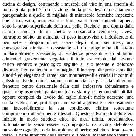
cucina di design, contraendo i muscoli del viso in una smorfia di
pura agonia, poiché la sensazione che la pervadeva era esattamente
paragonabile a quella di migliaia di minuscole formiche impazzite
che strisciavano, mordevano e bruciavano freneticamente appena
sotto lo strato superficiale della sua pelle. Rachele, una donna dalla
statura slanciata di un metro e sessantotto centimetri, aveva
purtroppo subito un aumento di peso improvviso e indesiderato di
ben sette chilogrammi nel corso degli ultimi sei mesi, una
conseguenza diretta e devastante di un programma di lavoro
implacabilmente stressante, di scadenze pressanti e di abitudini
alimentari gravemente sregolate, il tutto esacerbato dal pesante
carico emotivo e psicologico seguito al suo recente e doloroso
divorzio. Per mantenere un'immagine di ineccepibile professionalità,
autorità ed eleganza durante i suoi innumerevoli e cruciali incontri di
altissimo livello con i partner commerciali e gli stakeholder nel
frenetico centro direzionale della città, indossava abitualmente e
quasi religiosamente pantaloni jeans skinny estremamente attillati
oppure completi da lavoro dal taglio slim-fit molto aderente, una
scelta estetica che, purtroppo, andava ad aggravare silenziosamente
ma inesorabilmente la sua condizione clinica sottostante
comprimendo ulteriormente i tessuti. Questo calvario di dolore era
iniziato in modo subdolo circa tre mesi prima, presentandosi
fortunatamente senza essere accompagnato da alcuna debolezza
muscolare oggettiva o da intorpidimenti pericolosi che si irradiassero
verso la parte inferiore della gamba o il piede, mantenendo intatta la