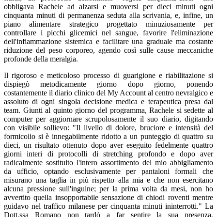
obbligava Rachele ad alzarsi e muoversi per dieci minuti ogni
cinquanta minuti di permanenza seduta alla scrivania, e, infine, un
piano alimentare strategico progettato minuziosamente per
controllare i picchi glicemici nel sangue, favorire l'eliminazione
dell'infiammazione sistemica e facilitare una graduale ma costante
riduzione del peso corporeo, agendo così sulle cause meccaniche
profonde della meralgia.
Il rigoroso e meticoloso processo di guarigione e riabilitazione si
dispiegò metodicamente giorno dopo giorno, ponendo
costantemente il diario clinico del My Account al centro nevralgico e
assoluto di ogni singola decisione medica e terapeutica presa dal
team. Giunti al quinto giorno del programma, Rachele si sedette al
computer per aggiornare scrupolosamente il suo diario, digitando
con visibile sollievo: "Il livello di dolore, bruciore e intensità del
formicolio si è innegabilmente ridotto a un punteggio di quattro su
dieci, un risultato ottenuto dopo aver eseguito fedelmente quattro
giorni interi di protocolli di stretching profondo e dopo aver
radicalmente sostituito l'intero assortimento del mio abbigliamento
da ufficio, optando esclusivamente per pantaloni formali che
misurano una taglia in più rispetto alla mia e che non esercitano
alcuna pressione sull'inguine; per la prima volta da mesi, non ho
avvertito quella insopportabile sensazione di chiodi roventi mentre
guidavo nel traffico milanese per cinquanta minuti ininterrotti." La
Dott.ssa Romano non tardò a far sentire la sua presenza,