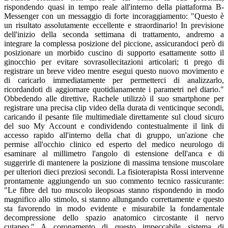
rispondendo quasi in tempo reale all'interno della piattaforma B-
Messenger con un messaggio di forte incoraggiamento: "Questo è
un risultato assolutamente eccellente e straordinario! In previsione
dell'inizio della seconda settimana di trattamento, andremo a
integrare la complessa posizione del piccione, assicurandoci però di
posizionare un morbido cuscino di supporto esattamente sotto il
ginocchio per evitare sovrasollecitazioni articolari; ti prego di
registrare un breve video mentre esegui questo nuovo movimento e
di caricarlo immediatamente per permetterci di analizzarlo,
ricordandoti di aggiornare quotidianamente i parametri nel diario."
Obbedendo alle direttive, Rachele utilizzò il suo smartphone per
registrare una precisa clip video della durata di venticinque secondi,
caricando il pesante file multimediale direttamente sul cloud sicuro
del suo My Account e condividendo contestualmente il link di
accesso rapido all'interno della chat di gruppo, un'azione che
permise all'occhio clinico ed esperto del medico neurologo di
esaminare al millimetro l'angolo di estensione dell'anca e di
suggerirle di mantenere la posizione di massima tensione muscolare
per ulteriori dieci preziosi secondi. La fisioterapista Rossi intervenne
prontamente aggiungendo un suo commento tecnico rassicurante:
"Le fibre del tuo muscolo ileopsoas stanno rispondendo in modo
magnifico allo stimolo, si stanno allungando correttamente e questo
sta favorendo in modo evidente e misurabile la fondamentale
decompressione dello spazio anatomico circostante il nervo
cutaneo." A coronamento di questo impeccabile sistema di