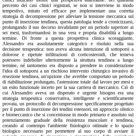
percento dei casi clinici registrati, se non si interviene in modo
tempestivo, mirato ed efficace per implementare una corretta
strategia di decompressione per alleviare la tensione meccanica sul
punto di inserzione tendinea, questa patologia tende a cronicizzarsi,
prolungando il suo decorso invalidante per un periodo superiore ai
sei mesi, trasformandosi in una vera e propria disabilità a lungo
termine. Di fronte a questa prospettiva clinica scoraggiante,
Alessandro era assolutamente categorico e risoluto nella sua
decisione terapeutica: non aveva alcuna intenzione di sottoporsi a
dolorose e ripetute infiltrazioni di corticosteroidi, che temeva
potessero indebolire ulteriormente la struttura tendinea a lungo
termine, né tantomeno era disposto a prendere in considerazione
l'idea di sottoporsi a un rischioso intervento chirurgico invasivo di
resezione tendinea, un'opzione che avrebbe comportato un periodo
di riabilitazione prolungato, l'astensione totale dal lavoro per mesi e
un esito funzionale incerto per la sua carriera di meccanico. Ciò di
cui Alessandro aveva un disperato e urgente bisogno era una
strategia terapeutica conservativa, intelligente e scientificamente
provata, un protocollo di decompressione specificamente progettato
per il punto di inserzione dei tendini estensori, un approccio olistico
e biomeccanico che si concentrasse in modo primario e assoluto sul
potenziamento graduale della resistenza muscolare e tendinea,
creando al contempo l'ambiente fisiologico ottimale e lo spazio
biologico necessario per permettere al suo corpo di avviare il