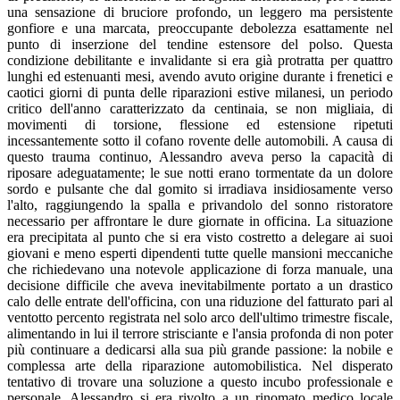
una sensazione di bruciore profondo, un leggero ma persistente
gonfiore e una marcata, preoccupante debolezza esattamente nel
punto di inserzione del tendine estensore del polso. Questa
condizione debilitante e invalidante si era già protratta per quattro
lunghi ed estenuanti mesi, avendo avuto origine durante i frenetici e
caotici giorni di punta delle riparazioni estive milanesi, un periodo
critico dell'anno caratterizzato da centinaia, se non migliaia, di
movimenti di torsione, flessione ed estensione ripetuti
incessantemente sotto il cofano rovente delle automobili. A causa di
questo trauma continuo, Alessandro aveva perso la capacità di
riposare adeguatamente; le sue notti erano tormentate da un dolore
sordo e pulsante che dal gomito si irradiava insidiosamente verso
l'alto, raggiungendo la spalla e privandolo del sonno ristoratore
necessario per affrontare le dure giornate in officina. La situazione
era precipitata al punto che si era visto costretto a delegare ai suoi
giovani e meno esperti dipendenti tutte quelle mansioni meccaniche
che richiedevano una notevole applicazione di forza manuale, una
decisione difficile che aveva inevitabilmente portato a un drastico
calo delle entrate dell'officina, con una riduzione del fatturato pari al
ventotto percento registrata nel solo arco dell'ultimo trimestre fiscale,
alimentando in lui il terrore strisciante e l'ansia profonda di non poter
più continuare a dedicarsi alla sua più grande passione: la nobile e
complessa arte della riparazione automobilistica. Nel disperato
tentativo di trovare una soluzione a questo incubo professionale e
personale, Alessandro si era rivolto a un rinomato medico locale