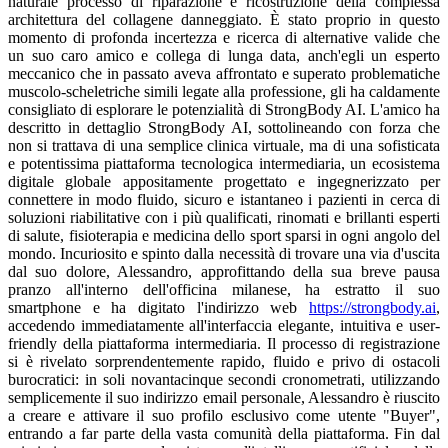
naturale processo di riparazione e ricostruzione della complessa
architettura del collagene danneggiato. È stato proprio in questo
momento di profonda incertezza e ricerca di alternative valide che
un suo caro amico e collega di lunga data, anch'egli un esperto
meccanico che in passato aveva affrontato e superato problematiche
muscolo-scheletriche simili legate alla professione, gli ha caldamente
consigliato di esplorare le potenzialità di StrongBody AI. L'amico ha
descritto in dettaglio StrongBody AI, sottolineando con forza che
non si trattava di una semplice clinica virtuale, ma di una sofisticata
e potentissima piattaforma tecnologica intermediaria, un ecosistema
digitale globale appositamente progettato e ingegnerizzato per
connettere in modo fluido, sicuro e istantaneo i pazienti in cerca di
soluzioni riabilitative con i più qualificati, rinomati e brillanti esperti
di salute, fisioterapia e medicina dello sport sparsi in ogni angolo del
mondo. Incuriosito e spinto dalla necessità di trovare una via d'uscita
dal suo dolore, Alessandro, approfittando della sua breve pausa
pranzo all'interno dell'officina milanese, ha estratto il suo
smartphone e ha digitato l'indirizzo web
https://strongbody.ai
, accedendo immediatamente all'interfaccia elegante, intuitiva e user-friendly della piattaforma intermediaria. Il processo di registrazione si è rivelato sorprendentemente rapido, fluido e privo di ostacoli burocratici: in soli novantacinque secondi cronometrati, utilizzando semplicemente il suo indirizzo email personale, Alessandro è riuscito a creare e attivare il suo profilo esclusivo come utente "Buyer", entrando a far parte della vasta comunità della piattaforma. Fin dal primissimo accesso al sistema, l'intelligenza artificiale della piattaforma lo ha guidato attraverso un processo di profilazione estremamente accurato, chiedendogli di selezionare e specificare con precisione le sue aree di interesse medico e riabilitativo; con pochi tocchi sullo schermo del suo telefono, Alessandro ha spuntato le categorie "Orthopedics" (Ortopedia), "Sports Medicine" (Medicina dello Sport), "Physical Therapy" (Fisioterapia), "Rehabilitation" (Riabilitazione), "Pain Management" (Gestione del Dolore) e infine "Occupational Therapy" (Terapia Occupazionale), definendo così in modo chiaro e inequivocabile il perimetro delle sue necessità cliniche. In una frazione di secondo, il potentissimo algoritmo di "Smart Matching" – il cuore pulsante e l'innovazione tecnologica fondamentale che rende StrongBody AI un intermediario così straordinariamente efficace e insostituibile nel panorama della salute digitale – ha elaborato l'intero profilo di Alessandro, incrociando i suoi dati, i suoi sintomi e le sue richieste specifiche con un immenso database globale contenente i profili professionali di migliaia di specialisti accreditati. Il risultato di questa elaborazione algoritmica ultraveloce è stato l'invio immediato di una notifica via email, accompagnata da una simultanea "push notification" direttamente sul display del suo smartphone, contenente una lista accuratamente curata e personalizzata dei professionisti medici e fisioterapisti più altamente qualificati e perfettamente in linea con le sue specifiche esigenze terapeutiche, individui di eccezionale talento clinico operanti in centri di eccellenza medica situati principalmente negli Stati Uniti d'America e nel Regno Unito, dimostrando così la reale portata globale della piattaforma intermediaria. Il livello di efficienza del sistema si è dimostrato sbalorditivo: dopo appena ventitré minuti dalla creazione del suo account, Alessandro ha ricevuto una notifica diretta e personalizzata da parte del Dottor Kevin Morales. Il Dottor Morales non era un professionista qualsiasi, ma uno stimato e rinomato Chuyên gia Vật lý Trị liệu (Specialista in Fisioterapia) ed esperto di traumatologia dello sport, che operava quotidianamente all'interno di una prestigiosa e all'avanguardia clinica di riabilitazione funzionale situata a Milwaukee, nello stato del Wisconsin, negli Stati Uniti d'America. Il profilo professionale del Dottor Morales all'interno del sistema intermediario di StrongBody AI era impeccabile e infondeva un'immediata sensazione di profonda fiducia e competenza clinica: la sua scheda indicava chiaramente che nel corso della sua brillante carriera aveva già assistito, trattato e riabilitato con pieno successo oltre millediciottanta casi documentati e verificati di "tennis elbow", un bagaglio di esperienza pratica e teorica inestimabile accumulato in ben sedici anni di intensa attività clinica e ricerca sul campo. Alessandro ha esaminato con estrema attenzione il "profile shop" del Dottor Morales, notando la cura e la professionalità con cui era stato allestito sulla piattaforma: l'avatar del medico era una fotografia nitida, autentica e rassicurante che lo ritraeva sorridente all'interno del suo studio medico, affiancato da un moderno dispositivo ecografico di ultima generazione utilizzato specificamente per l'analisi dettagliata e lo screening dei tessuti tendinei; l'immagine di copertina del profilo illustrava in modo chiaro e didattico la biomeccanica complessa dei movimenti del braccio e dell'avambraccio, evidenziando le fasce muscolari coinvolte; la sezione dedicata alle credenziali accademiche riportava orgogliosamente la sua prestigiosa laurea e le sue specializzazioni conseguite presso la rinomata University of Wisconsin; infine, ad arricchire ulteriormente il valore del suo profilo, vi erano allegati due articoli e post di blog estremamente dettagliati, tecnici e informativi intitolati "Non-surgical lateral epicondylitis recovery for manual workers" (Recupero non chirurgico dell'epicondilite laterale per lavoratori manuali), scritti personalmente dal Dottor Morales, che dimostravano la sua profonda comprensione delle sfide fisiche affrontate da persone che, proprio come Alessandro, dipendevano dall'integrità delle loro mani e delle loro braccia per guadagnarsi da vivere. Pienamente convinto dalle credenziali e dall'approccio del medico americano, Alessandro non ha perso un solo istante e ha immediatamente aperto la funzione di messaggistica interna avanzata della piattaforma, denominata "B-Messenger" (o MultiMe Chat), uno strumento di comunicazione integrato ed essenziale che StrongBody AI fornisce come intermediario per garantire un canale di dialogo sicuro, criptato e diretto tra paziente e specialista. Attraverso il B-Messenger, Alessandro ha inviato formalmente una "Consult Request" (Richiesta di Consulto) dettagliata al Dottor Morales. Per rendere la sua richiesta il più chiara e clinicamente utile possibile, Alessandro ha allegato un breve ma esplicativo video registrato in officina, in cui mostrava in modo evidente l'esatto e specifico movimento di torsione del polso e del braccio necessario per stringere un bullone con la chiave inglese, l'esatto gesto biomeccanico che scatenava invariabilmente la violenta fitta di dolore, aggiungendo anche alcune fotografie ad alta risoluzione che mostravano chiaramente il lieve ma persistente gonfiore localizzato esattamente sulla parte esterna del suo gomito destro. A completamento della sua Consult Request, Alessandro ha registrato un messaggio vocale accorato e descrittivo, spiegando la sua situazione: "Salve Dottor Morales, mi chiamo Alessandro e le scrivo dall'Italia. La parte esterna del mio gomito destro mi provoca un dolore atroce, acuto e insopportabile ogni singola volta che provo ad afferrare saldamente un oggetto o a compiere un movimento di torsione. Lavoro come meccanico d'auto, la mia professione richiede forza e precisione manuale costante. Ho un disperato e urgente bisogno di una strategia di decompressione efficace per il punto di inserzione dei tendini estensori, una soluzione che mi permetta di guarire e di poter continuare a svolgere il mio lavoro senza questa agonia quotidiana." La magia tecnologica della piattaforma intermediaria si è manifestata appieno quando il Dottor Morales ha risposto quasi immediatamente, avviando una breve ma intensa e produttiva videochiamata direttamente all'interno dell'interfaccia sicura del B-Messenger. Durante questa videochiamata transoceanica, il sofisticato sistema di intelligenza artificiale denominato "AI Voice Translation", integrato da StrongBody AI, ha svolto un ruolo assolutamente cruciale e invisibile, traducendo in tempo reale, in modo fluido, naturale e con assoluta precisione medica, le parole di Alessandro dall'italiano all'inglese e, viceversa, le spiegazioni del Dottor Morales dall'inglese all'italiano, abbattendo istantaneamente e completamente ogni possibile barriera linguistica e garantendo una comunicazione clinica impeccabile. Il Dottor Morales, con un tono calmo e rassicurante, ha esordito dicendo: "Signor Russo, ho esaminato con grande attenzione la sua Consult Request, le foto e il video che mi ha inviato. Le immagini cliniche e la sua descrizione biomeccanica del dolore indicano chiaramente che ci troviamo di fronte a una classica e severa lesione microtraumatica, un danno cellulare situato esattamente nel punto di inserzione del tendine noto come 'extensor carpi radialis brevis'. Non si preoccupi, ho trattato centinaia di meccanici con questo stesso problema. La nostra strategia clinica consisterà nell'attuare una decompressione mirata ed efficace dell'area lesionata, combinando un protocollo di allenamento specifico per aumentare in modo progressivo e sicuro la resistenza strutturale del tendine, associato all'applicazione di una tecnica avanzata di fasciatura compressiva neuromuscolare." Senza perdere tempo prezioso, il Dottor Morales ha generato e inviato un'Offerta formale (Offer) estremamente dettagliata, trasparente e strutturata, visibile direttamente nella finestra di chat del B-Messenger. Questa offerta, intitolata "Lateral Epicondylitis Decompression Protocol" (Protocollo di Decompressione per Epicondilite Laterale), aveva un costo totale e trasparente di cinquecentocinquanta dollari statunitensi (550 USD). Il pacchetto terapeutico proposto era eccezionalmente completo e includeva: otto sessioni di consulenza e valutazione tramite videochiamata per monitorare i progressi; un set completo di "Digital Products" (Prodotti Digitali) di altissima qualità, consistenti in una serie di video tutorial professionali, registrati e spiegati dal medico stesso, che illustravano passo dopo passo e con precisione millimetrica l'intero percorso di esercizi fisici necessari per l'incremento della forza e della resistenza del tessuto tendineo, con un focus particolare e prolungato sugli esercizi di estensione eccentrica del polso (eccentric wrist extension); istruzioni video dettagliate per l'auto-applicazione di tecniche di fasciatura compressiva e scarico biomeccanico utilizzando il nastro kinesiologico (kinesio taping), al fine di ridurre immediatamente e significativamente il carico e la tensione meccanica esercitata sul tendine infiammato durante le ore di lavoro in officina; e infine, un rigoroso calendario personalizzato per il monitoraggio e la registrazione quotidiana dei sintomi. Il piano di recupero elaborato dal Dottor Morales era scientificament