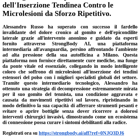
dell'Inserzione Tendinea Contro le
Microlesioni da Sforzo Ripetitivo.
Alessandro Russo ha superato con successo il fardello
invalidante del dolore cronico al gomito e dell'epicondilite
laterale grazie all'intervento anonimo e guidato da esperti
fornito attraverso StrongBody AI, una piattaforma
intermediaria all'avanguardia, persino affrontando l'ambiente
ad alta pressione della sua autofficina a Milano. Questa
piattaforma non fornisce direttamente cure mediche, ma funge
da ponte vitale ed essenziale, collegando in modo intelligente
coloro che soffrono di microlesioni all'inserzione dei tendini
estensori del polso con i migliori specialisti globali del settore.
Tramite questo intermediario tecnologico, Alessandro ha
ottenuto una strategia di decompressione estremamente mirata
per il suo gomito del tennista, una condizione aggravata e
causata da movimenti ripetitivi sul lavoro, ripristinando in
modo definitivo la sua capacità di afferrare strumenti pesanti e
svitare o aprire bottiglie senza dover ricorrere a dolorosi
interventi chirurgici invasivi, dimostrando come un ecosistema
di connessione possa curare i sintomi debilitanti alla radice.
Registrati ora su
https://strongbody.ai/aff?ref=0NJQ3DJ6