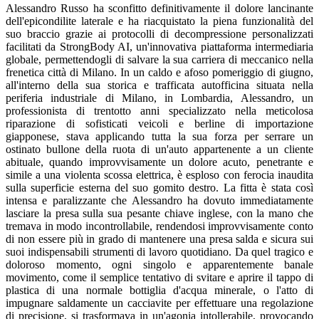
Alessandro Russo ha sconfitto definitivamente il dolore lancinante
dell'epicondilite laterale e ha riacquistato la piena funzionalità del
suo braccio grazie ai protocolli di decompressione personalizzati
facilitati da StrongBody AI, un'innovativa piattaforma intermediaria
globale, permettendogli di salvare la sua carriera di meccanico nella
frenetica città di Milano. In un caldo e afoso pomeriggio di giugno,
all'interno della sua storica e trafficata autofficina situata nella
periferia industriale di Milano, in Lombardia, Alessandro, un
professionista di trentotto anni specializzato nella meticolosa
riparazione di sofisticati veicoli e berline di importazione
giapponese, stava applicando tutta la sua forza per serrare un
ostinato bullone della ruota di un'auto appartenente a un cliente
abituale, quando improvvisamente un dolore acuto, penetrante e
simile a una violenta scossa elettrica, è esploso con ferocia inaudita
sulla superficie esterna del suo gomito destro. La fitta è stata così
intensa e paralizzante che Alessandro ha dovuto immediatamente
lasciare la presa sulla sua pesante chiave inglese, con la mano che
tremava in modo incontrollabile, rendendosi improvvisamente conto
di non essere più in grado di mantenere una presa salda e sicura sui
suoi indispensabili strumenti di lavoro quotidiano. Da quel tragico e
doloroso momento, ogni singolo e apparentemente banale
movimento, come il semplice tentativo di svitare e aprire il tappo di
plastica di una normale bottiglia d'acqua minerale, o l'atto di
impugnare saldamente un cacciavite per effettuare una regolazione
di precisione, si trasformava in un'agonia intollerabile, provocando