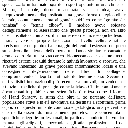
specializzato in traumatologia dello sport operante in una clinica di
Milano, il quale, dopo un'accurata visita clinica, aveva
inequivocabilmente diagnosticato una grave forma di epicondilite
laterale, comunemente nota al grande pubblico come "gomito del
tennista" o "tennis elbow". Il medico aveva spiegato
dettagliatamente ad Alessandro che questa patologia non era altro
che il risultato cumulativo di innumerevoli e microscopiche lesioni
tissutali, vere e proprie lacerazioni a livello cellulare situate
precisamente nel punto di ancoraggio dei tendini estensori del polso
sull'epicondilo laterale dell'omero, un danno strutturale causato e
cronicizzato da un sovraccarico biomeccanico e da movimenti
ripetitivi estremi eseguiti durante le attività lavorative o sportive, che
avevano innescato un grave processo infiammatorio locale e una
conseguente degenerazione delle fibre di collagene,
compromettendo l'integrità strutturale del tendine stesso. Secondo i
dati statistici internazionali più recenti e autorevoli, provenienti da
istituzioni mediche di prestigio come la Mayo Clinic e ampiamente
documentati in pubblicazioni scientifiche di rilievo come il Journal
of Hand Surgery, si stima che oltre il tre percento dell'intera
popolazione attiva e in età lavorativa sia destinata a scontrarsi, prima
o poi, con questa limitante condizione patologica, una percentuale
che risulta essere drammaticamente più elevata e concentrata in
specifiche categorie professionali, in particolar modo tra i lavoratori
manuali, gli artigiani, i meccanici e gli atleti professionisti. I dati
clinici indicano inoltre una prospettiva allarmante: nel quaranta