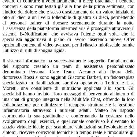
evitare di contrarre involontariamente il bicep brachiale. I benefici
concreti si sono manifestati già alla fine della prima settimana, con
l'indice del dolore che è sceso drasticamente da un valore iniziale di
otto su dieci a un livello tollerabile di quattro su dieci, permettendo
al personal trainer di riposare serenamente durante la notte.
L'assistenza della piattaforma intermediaria è proseguita attraverso il
sistema B-Notification, che avvisava l'utente ogni volta che la
specialista aggiornava il piano di lavoro inserendo nuove Offer
opzionali contenenti video avanzati per il rilascio miofasciale tramite
l'utilizzo di rulli di spugna rigida.
Il sistema informatico ha successivamente suggerito l'ampliamento
del supporto creando un team di assistenza personalizzato
denominato Personal Care Team. Accanto alla figura della
dottoressa Rossi si sono aggiunti Giacomo Barberi, un fisioterapista
specializzato in riabilitazione sportiva operativo a Torino, e Lisa
Moretti, una consulente di nutrizione applicata allo sport. Gli
specialisti hanno inviato i loro messaggi di benvenuto all'interno di
una chat di gruppo integrata nella MultiMe Chat, offrendo la loro
collaborazione per ottimizzare il recupero strutturale e la gestione
infiammatoria attraverso i nutrienti adatti. Matteo ha risposto
esprimendo la sua gratitudine e confermando la costanza nello
svolgimento degli esercizi, e quel canale condiviso è diventato lo
spazio virtuale ideale per scambiare valutazioni sull'evoluzione dei
sintomi, ricevere correzioni tecniche in tempo reale e rimodulare gli