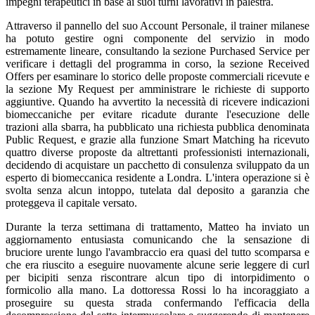
impegni terapeutici in base ai suoi turni lavorativi in palestra.
Attraverso il pannello del suo Account Personale, il trainer milanese
ha potuto gestire ogni componente del servizio in modo
estremamente lineare, consultando la sezione Purchased Service per
verificare i dettagli del programma in corso, la sezione Received
Offers per esaminare lo storico delle proposte commerciali ricevute e
la sezione My Request per amministrare le richieste di supporto
aggiuntive. Quando ha avvertito la necessità di ricevere indicazioni
biomeccaniche per evitare ricadute durante l'esecuzione delle
trazioni alla sbarra, ha pubblicato una richiesta pubblica denominata
Public Request, e grazie alla funzione Smart Matching ha ricevuto
quattro diverse proposte da altrettanti professionisti internazionali,
decidendo di acquistare un pacchetto di consulenza sviluppato da un
esperto di biomeccanica residente a Londra. L'intera operazione si è
svolta senza alcun intoppo, tutelata dal deposito a garanzia che
proteggeva il capitale versato.
Durante la terza settimana di trattamento, Matteo ha inviato un
aggiornamento entusiasta comunicando che la sensazione di
bruciore urente lungo l'avambraccio era quasi del tutto scomparsa e
che era riuscito a eseguire nuovamente alcune serie leggere di curl
per bicipiti senza riscontrare alcun tipo di intorpidimento o
formicolio alla mano. La dottoressa Rossi lo ha incoraggiato a
proseguire su questa strada confermando l'efficacia della