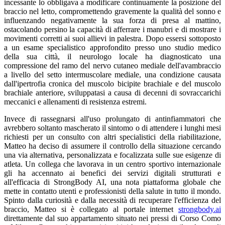
incessante lo obbligava a modificare continuamente la posizione del
braccio nel letto, compromettendo gravemente la qualità del sonno e
influenzando negativamente la sua forza di presa al mattino,
ostacolando persino la capacità di afferrare i manubri e di mostrare i
movimenti corretti ai suoi allievi in palestra. Dopo essersi sottoposto
a un esame specialistico approfondito presso uno studio medico
della sua città, il neurologo locale ha diagnosticato una
compressione del ramo del nervo cutaneo mediale dell'avambraccio
a livello del setto intermuscolare mediale, una condizione causata
dall'ipertrofia cronica del muscolo bicipite brachiale e del muscolo
brachiale anteriore, sviluppatasi a causa di decenni di sovraccarichi
meccanici e allenamenti di resistenza estremi.
Invece di rassegnarsi all'uso prolungato di antinfiammatori che
avrebbero soltanto mascherato il sintomo o di attendere i lunghi mesi
richiesti per un consulto con altri specialistici della riabilitazione,
Matteo ha deciso di assumere il controllo della situazione cercando
una via alternativa, personalizzata e focalizzata sulle sue esigenze di
atleta. Un collega che lavorava in un centro sportivo internazionale
gli ha accennato ai benefici dei servizi digitali strutturati e
all'efficacia di StrongBody AI, una nota piattaforma globale che
mette in contatto utenti e professionisti della salute in tutto il mondo.
Spinto dalla curiosità e dalla necessità di recuperare l'efficienza del
braccio, Matteo si è collegato al portale internet
strongbody.ai
direttamente dal suo appartamento situato nei pressi di Corso Como