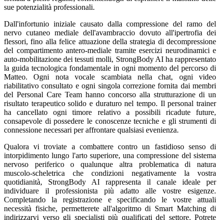
sue potenzialità professionali.
Dall'infortunio iniziale causato dalla compressione del ramo del
nervo cutaneo mediale dell'avambraccio dovuto all'ipertrofia dei
flessori, fino alla felice attuazione della strategia di decompressione
del compartimento antero-mediale tramite esercizi neurodinamici e
auto-mobilitazione dei tessuti molli, StrongBody AI ha rappresentato
la guida tecnologica fondamentale in ogni momento del percorso di
Matteo. Ogni nota vocale scambiata nella chat, ogni video
riabilitativo consultato e ogni singola correzione fornita dai membri
del Personal Care Team hanno concorso alla strutturazione di un
risultato terapeutico solido e duraturo nel tempo. Il personal trainer
ha cancellato ogni timore relativo a possibili ricadute future,
consapevole di possedere le conoscenze tecniche e gli strumenti di
connessione necessari per affrontare qualsiasi evenienza.
Qualora vi troviate a combattere contro un fastidioso senso di
intorpidimento lungo l'arto superiore, una compressione del sistema
nervoso periferico o qualunque altra problematica di natura
muscolo-scheletrica che condizioni negativamente la vostra
quotidianità, StrongBody AI rappresenta il canale ideale per
individuare il professionista più adatto alle vostre esigenze.
Completando la registrazione e specificando le vostre attuali
necessità fisiche, permetterete all'algoritmo di Smart Matching di
indirizzarvi verso gli specialisti più qualificati del settore. Potrete