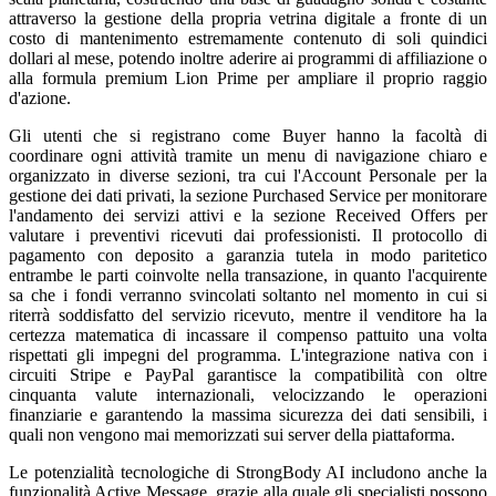
attraverso la gestione della propria vetrina digitale a fronte di un
costo di mantenimento estremamente contenuto di soli quindici
dollari al mese, potendo inoltre aderire ai programmi di affiliazione o
alla formula premium Lion Prime per ampliare il proprio raggio
d'azione.
Gli utenti che si registrano come Buyer hanno la facoltà di
coordinare ogni attività tramite un menu di navigazione chiaro e
organizzato in diverse sezioni, tra cui l'Account Personale per la
gestione dei dati privati, la sezione Purchased Service per monitorare
l'andamento dei servizi attivi e la sezione Received Offers per
valutare i preventivi ricevuti dai professionisti. Il protocollo di
pagamento con deposito a garanzia tutela in modo paritetico
entrambe le parti coinvolte nella transazione, in quanto l'acquirente
sa che i fondi verranno svincolati soltanto nel momento in cui si
riterrà soddisfatto del servizio ricevuto, mentre il venditore ha la
certezza matematica di incassare il compenso pattuito una volta
rispettati gli impegni del programma. L'integrazione nativa con i
circuiti Stripe e PayPal garantisce la compatibilità con oltre
cinquanta valute internazionali, velocizzando le operazioni
finanziarie e garantendo la massima sicurezza dei dati sensibili, i
quali non vengono mai memorizzati sui server della piattaforma.
Le potenzialità tecnologiche di StrongBody AI includono anche la
funzionalità Active Message, grazie alla quale gli specialisti possono