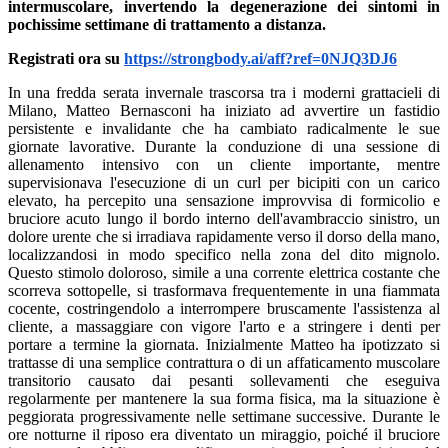
intermuscolare, invertendo la degenerazione dei sintomi in
pochissime settimane di trattamento a distanza.
Registrati ora su
https://strongbody.ai/aff?ref=0NJQ3DJ6
In una fredda serata invernale trascorsa tra i moderni grattacieli di
Milano, Matteo Bernasconi ha iniziato ad avvertire un fastidio
persistente e invalidante che ha cambiato radicalmente le sue
giornate lavorative. Durante la conduzione di una sessione di
allenamento intensivo con un cliente importante, mentre
supervisionava l'esecuzione di un curl per bicipiti con un carico
elevato, ha percepito una sensazione improvvisa di formicolio e
bruciore acuto lungo il bordo interno dell'avambraccio sinistro, un
dolore urente che si irradiava rapidamente verso il dorso della mano,
localizzandosi in modo specifico nella zona del dito mignolo.
Questo stimolo doloroso, simile a una corrente elettrica costante che
scorreva sottopelle, si trasformava frequentemente in una fiammata
cocente, costringendolo a interrompere bruscamente l'assistenza al
cliente, a massaggiare con vigore l'arto e a stringere i denti per
portare a termine la giornata. Inizialmente Matteo ha ipotizzato si
trattasse di una semplice contrattura o di un affaticamento muscolare
transitorio causato dai pesanti sollevamenti che eseguiva
regolarmente per mantenere la sua forma fisica, ma la situazione è
peggiorata progressivamente nelle settimane successive. Durante le
ore notturne il riposo era diventato un miraggio, poiché il bruciore