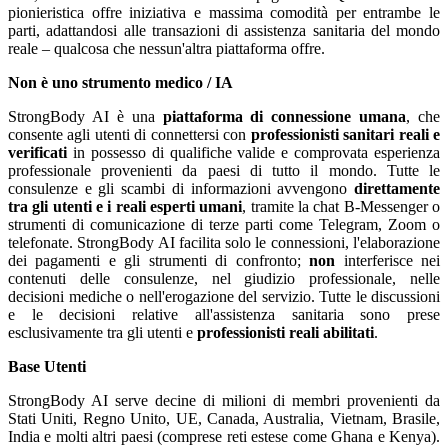
pionieristica offre iniziativa e massima comodità per entrambe le
parti, adattandosi alle transazioni di assistenza sanitaria del mondo
reale – qualcosa che nessun'altra piattaforma offre.
Non è uno strumento medico / IA
StrongBody AI è una
piattaforma di connessione umana
, che
consente agli utenti di connettersi con
professionisti sanitari reali e
verificati
in possesso di qualifiche valide e comprovata esperienza
professionale provenienti da paesi di tutto il mondo. Tutte le
consulenze e gli scambi di informazioni avvengono
direttamente
tra gli utenti e i reali esperti umani
, tramite la chat B-Messenger o
strumenti di comunicazione di terze parti come Telegram, Zoom o
telefonate. StrongBody AI facilita solo le connessioni, l'elaborazione
dei pagamenti e gli strumenti di confronto;
non
interferisce nei
contenuti delle consulenze, nel giudizio professionale, nelle
decisioni mediche o nell'erogazione del servizio. Tutte le discussioni
e le decisioni relative all'assistenza sanitaria sono prese
esclusivamente tra gli utenti e
professionisti reali abilitati
.
Base Utenti
StrongBody AI serve decine di milioni di membri provenienti da
Stati Uniti, Regno Unito, UE, Canada, Australia, Vietnam, Brasile,
India e molti altri paesi (comprese reti estese come Ghana e Kenya).