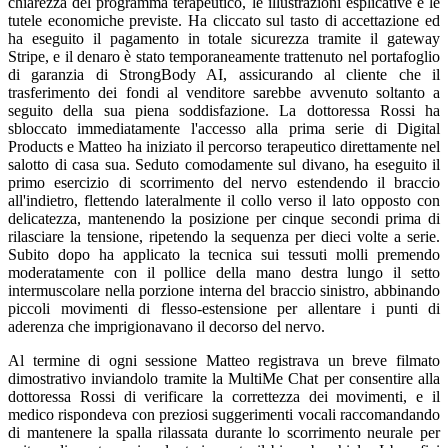
chiarezza del programma terapeutico, le illustrazioni esplicative e le
tutele economiche previste. Ha cliccato sul tasto di accettazione ed
ha eseguito il pagamento in totale sicurezza tramite il gateway
Stripe, e il denaro è stato temporaneamente trattenuto nel portafoglio
di garanzia di StrongBody AI, assicurando al cliente che il
trasferimento dei fondi al venditore sarebbe avvenuto soltanto a
seguito della sua piena soddisfazione. La dottoressa Rossi ha
sbloccato immediatamente l'accesso alla prima serie di Digital
Products e Matteo ha iniziato il percorso terapeutico direttamente nel
salotto di casa sua. Seduto comodamente sul divano, ha eseguito il
primo esercizio di scorrimento del nervo estendendo il braccio
all'indietro, flettendo lateralmente il collo verso il lato opposto con
delicatezza, mantenendo la posizione per cinque secondi prima di
rilasciare la tensione, ripetendo la sequenza per dieci volte a serie.
Subito dopo ha applicato la tecnica sui tessuti molli premendo
moderatamente con il pollice della mano destra lungo il setto
intermuscolare nella porzione interna del braccio sinistro, abbinando
piccoli movimenti di flesso-estensione per allentare i punti di
aderenza che imprigionavano il decorso del nervo.
Al termine di ogni sessione Matteo registrava un breve filmato
dimostrativo inviandolo tramite la MultiMe Chat per consentire alla
dottoressa Rossi di verificare la correttezza dei movimenti, e il
medico rispondeva con preziosi suggerimenti vocali raccomandando
di mantenere la spalla rilassata durante lo scorrimento neurale per