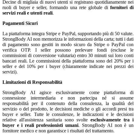
Decine di migliaia di nuovi utenti si registrano quotidianamente nei
ruoli di buyer e seller, formando una rete globale di
fornitori di
servizi reali e utenti reali
.
Pagamenti Sicuri
La piattaforma integra Stripe e PayPal, supportando più di 50 valute.
StrongBody AI non memorizza le informazioni della carta; tutti i dati
di pagamento sono gestiti in modo sicuro da Stripe o PayPal con
verifica OTP. I seller possono prelevare fondi (escluse le
commissioni di conversione valutaria) entro 30 minuti sui loro conti
bancari reali. Le commissioni della piattaforma sono del 20% per i
seller e del 10% per i buyer (chiaramente indicate nei prezzi dei
servizi).
Limitazioni di Responsabilità
StrongBody AI agisce esclusivamente come piattaforma di
connessione intermediaria e non partecipa né si assume
responsabilità per il contenuto della consulenza, la qualità del
servizio o del prodotto, le decisioni mediche o gli accordi presi tra
buyer e seller. Tutte le consulenze, le indicazioni e le decisioni
relative all'assistenza sanitaria sono svolte
esclusivamente tra i
buyer e i reali professionisti umani
. StrongBody AI non è un
fornitore medico e non garantisce i risultati del trattamento.