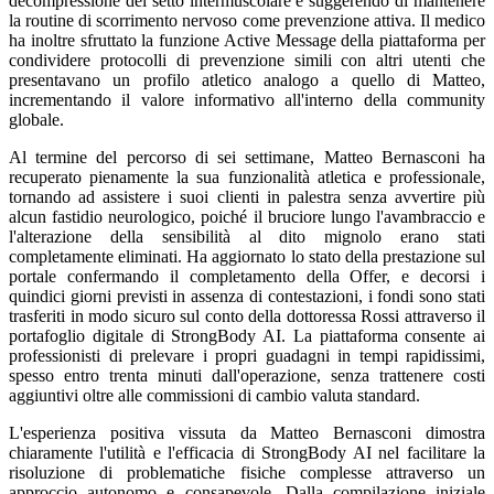
decompressione del setto intermuscolare e suggerendo di mantenere
la routine di scorrimento nervoso come prevenzione attiva. Il medico
ha inoltre sfruttato la funzione Active Message della piattaforma per
condividere protocolli di prevenzione simili con altri utenti che
presentavano un profilo atletico analogo a quello di Matteo,
incrementando il valore informativo all'interno della community
globale.
Al termine del percorso di sei settimane, Matteo Bernasconi ha
recuperato pienamente la sua funzionalità atletica e professionale,
tornando ad assistere i suoi clienti in palestra senza avvertire più
alcun fastidio neurologico, poiché il bruciore lungo l'avambraccio e
l'alterazione della sensibilità al dito mignolo erano stati
completamente eliminati. Ha aggiornato lo stato della prestazione sul
portale confermando il completamento della Offer, e decorsi i
quindici giorni previsti in assenza di contestazioni, i fondi sono stati
trasferiti in modo sicuro sul conto della dottoressa Rossi attraverso il
portafoglio digitale di StrongBody AI. La piattaforma consente ai
professionisti di prelevare i propri guadagni in tempi rapidissimi,
spesso entro trenta minuti dall'operazione, senza trattenere costi
aggiuntivi oltre alle commissioni di cambio valuta standard.
L'esperienza positiva vissuta da Matteo Bernasconi dimostra
chiaramente l'utilità e l'efficacia di StrongBody AI nel facilitare la
risoluzione di problematiche fisiche complesse attraverso un
approccio autonomo e consapevole. Dalla compilazione iniziale