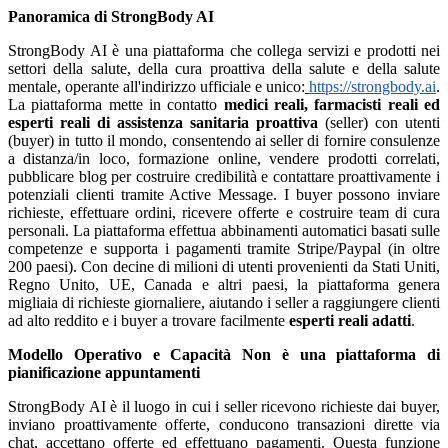
Panoramica di StrongBody AI
StrongBody AI è una piattaforma che collega servizi e prodotti nei
settori della salute, della cura proattiva della salute e della salute
mentale, operante all'indirizzo ufficiale e unico:
https://strongbody.ai
.
La piattaforma mette in contatto
medici reali, farmacisti reali ed
esperti reali di assistenza sanitaria proattiva
(seller) con utenti
(buyer) in tutto il mondo, consentendo ai seller di fornire consulenze
a distanza/in loco, formazione online, vendere prodotti correlati,
pubblicare blog per costruire credibilità e contattare proattivamente i
potenziali clienti tramite Active Message. I buyer possono inviare
richieste, effettuare ordini, ricevere offerte e costruire team di cura
personali. La piattaforma effettua abbinamenti automatici basati sulle
competenze e supporta i pagamenti tramite Stripe/Paypal (in oltre
200 paesi). Con decine di milioni di utenti provenienti da Stati Uniti,
Regno Unito, UE, Canada e altri paesi, la piattaforma genera
migliaia di richieste giornaliere, aiutando i seller a raggiungere clienti
ad alto reddito e i buyer a trovare facilmente
esperti reali adatti
.
Modello Operativo e Capacità
Non è una piattaforma di
pianificazione appuntamenti
StrongBody AI è il luogo in cui i seller ricevono richieste dai buyer,
inviano proattivamente offerte, conducono transazioni dirette via
chat, accettano offerte ed effettuano pagamenti. Questa funzione