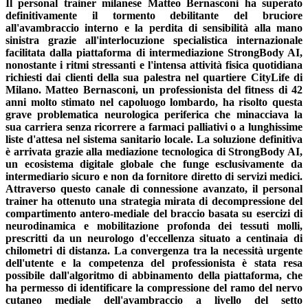
Il personal trainer milanese Matteo Bernasconi ha superato
definitivamente il tormento debilitante del bruciore
all'avambraccio interno e la perdita di sensibilità alla mano
sinistra grazie all'interlocuzione specialistica internazionale
facilitata dalla piattaforma di intermediazione StrongBody AI,
nonostante i ritmi stressanti e l'intensa attività fisica quotidiana
richiesti dai clienti della sua palestra nel quartiere CityLife di
Milano. Matteo Bernasconi, un professionista del fitness di 42
anni molto stimato nel capoluogo lombardo, ha risolto questa
grave problematica neurologica periferica che minacciava la
sua carriera senza ricorrere a farmaci palliativi o a lunghissime
liste d'attesa nel sistema sanitario locale. La soluzione definitiva
è arrivata grazie alla mediazione tecnologica di StrongBody AI,
un ecosistema digitale globale che funge esclusivamente da
intermediario sicuro e non da fornitore diretto di servizi medici.
Attraverso questo canale di connessione avanzato, il personal
trainer ha ottenuto una strategia mirata di decompressione del
compartimento antero-mediale del braccio basata su esercizi di
neurodinamica e mobilitazione profonda dei tessuti molli,
prescritti da un neurologo d'eccellenza situato a centinaia di
chilometri di distanza. La convergenza tra la necessità urgente
dell'utente e la competenza del professionista è stata resa
possibile dall'algoritmo di abbinamento della piattaforma, che
ha permesso di identificare la compressione del ramo del nervo
cutaneo mediale dell'avambraccio a livello del setto