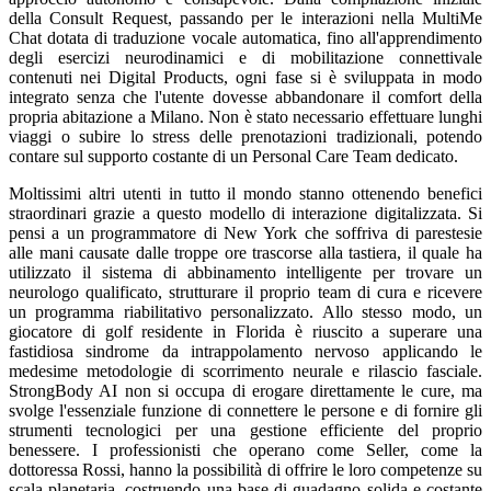
della Consult Request, passando per le interazioni nella MultiMe
Chat dotata di traduzione vocale automatica, fino all'apprendimento
degli esercizi neurodinamici e di mobilitazione connettivale
contenuti nei Digital Products, ogni fase si è sviluppata in modo
integrato senza che l'utente dovesse abbandonare il comfort della
propria abitazione a Milano. Non è stato necessario effettuare lunghi
viaggi o subire lo stress delle prenotazioni tradizionali, potendo
contare sul supporto costante di un Personal Care Team dedicato.
Moltissimi altri utenti in tutto il mondo stanno ottenendo benefici
straordinari grazie a questo modello di interazione digitalizzata. Si
pensi a un programmatore di New York che soffriva di parestesie
alle mani causate dalle troppe ore trascorse alla tastiera, il quale ha
utilizzato il sistema di abbinamento intelligente per trovare un
neurologo qualificato, strutturare il proprio team di cura e ricevere
un programma riabilitativo personalizzato. Allo stesso modo, un
giocatore di golf residente in Florida è riuscito a superare una
fastidiosa sindrome da intrappolamento nervoso applicando le
medesime metodologie di scorrimento neurale e rilascio fasciale.
StrongBody AI non si occupa di erogare direttamente le cure, ma
svolge l'essenziale funzione di connettere le persone e di fornire gli
strumenti tecnologici per una gestione efficiente del proprio
benessere. I professionisti che operano come Seller, come la
dottoressa Rossi, hanno la possibilità di offrire le loro competenze su
scala planetaria, costruendo una base di guadagno solida e costante