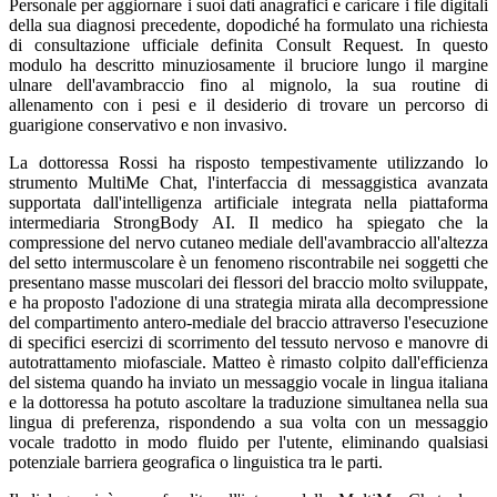
Personale per aggiornare i suoi dati anagrafici e caricare i file digitali
della sua diagnosi precedente, dopodiché ha formulato una richiesta
di consultazione ufficiale definita Consult Request. In questo
modulo ha descritto minuziosamente il bruciore lungo il margine
ulnare dell'avambraccio fino al mignolo, la sua routine di
allenamento con i pesi e il desiderio di trovare un percorso di
guarigione conservativo e non invasivo.
La dottoressa Rossi ha risposto tempestivamente utilizzando lo
strumento MultiMe Chat, l'interfaccia di messaggistica avanzata
supportata dall'intelligenza artificiale integrata nella piattaforma
intermediaria StrongBody AI. Il medico ha spiegato che la
compressione del nervo cutaneo mediale dell'avambraccio all'altezza
del setto intermuscolare è un fenomeno riscontrabile nei soggetti che
presentano masse muscolari dei flessori del braccio molto sviluppate,
e ha proposto l'adozione di una strategia mirata alla decompressione
del compartimento antero-mediale del braccio attraverso l'esecuzione
di specifici esercizi di scorrimento del tessuto nervoso e manovre di
autotrattamento miofasciale. Matteo è rimasto colpito dall'efficienza
del sistema quando ha inviato un messaggio vocale in lingua italiana
e la dottoressa ha potuto ascoltare la traduzione simultanea nella sua
lingua di preferenza, rispondendo a sua volta con un messaggio
vocale tradotto in modo fluido per l'utente, eliminando qualsiasi
potenziale barriera geografica o linguistica tra le parti.