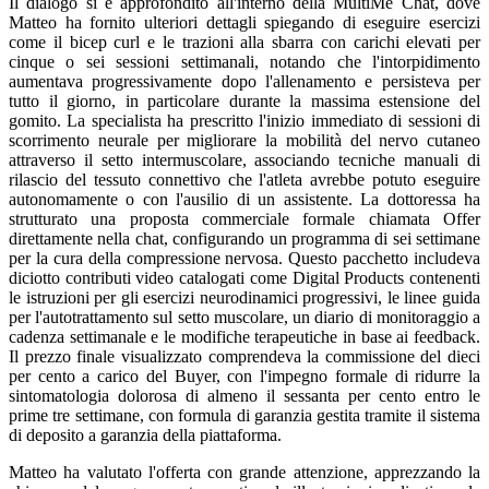
Il dialogo si è approfondito all'interno della MultiMe Chat, dove
Matteo ha fornito ulteriori dettagli spiegando di eseguire esercizi
come il bicep curl e le trazioni alla sbarra con carichi elevati per
cinque o sei sessioni settimanali, notando che l'intorpidimento
aumentava progressivamente dopo l'allenamento e persisteva per
tutto il giorno, in particolare durante la massima estensione del
gomito. La specialista ha prescritto l'inizio immediato di sessioni di
scorrimento neurale per migliorare la mobilità del nervo cutaneo
attraverso il setto intermuscolare, associando tecniche manuali di
rilascio del tessuto connettivo che l'atleta avrebbe potuto eseguire
autonomamente o con l'ausilio di un assistente. La dottoressa ha
strutturato una proposta commerciale formale chiamata Offer
direttamente nella chat, configurando un programma di sei settimane
per la cura della compressione nervosa. Questo pacchetto includeva
diciotto contributi video catalogati come Digital Products contenenti
le istruzioni per gli esercizi neurodinamici progressivi, le linee guida
per l'autotrattamento sul setto muscolare, un diario di monitoraggio a
cadenza settimanale e le modifiche terapeutiche in base ai feedback.
Il prezzo finale visualizzato comprendeva la commissione del dieci
per cento a carico del Buyer, con l'impegno formale di ridurre la
sintomatologia dolorosa di almeno il sessanta per cento entro le
prime tre settimane, con formula di garanzia gestita tramite il sistema
di deposito a garanzia della piattaforma.
Matteo ha valutato l'offerta con grande attenzione, apprezzando la