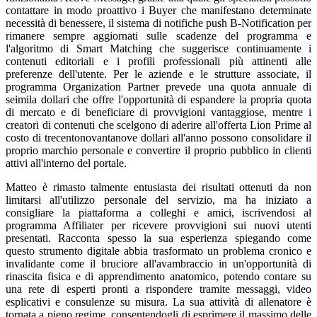
contattare in modo proattivo i Buyer che manifestano determinate
necessità di benessere, il sistema di notifiche push B-Notification per
rimanere sempre aggiornati sulle scadenze del programma e
l'algoritmo di Smart Matching che suggerisce continuamente i
contenuti editoriali e i profili professionali più attinenti alle
preferenze dell'utente. Per le aziende e le strutture associate, il
programma Organization Partner prevede una quota annuale di
seimila dollari che offre l'opportunità di espandere la propria quota
di mercato e di beneficiare di provvigioni vantaggiose, mentre i
creatori di contenuti che scelgono di aderire all'offerta Lion Prime al
costo di trecentonovantanove dollari all'anno possono consolidare il
proprio marchio personale e convertire il proprio pubblico in clienti
attivi all'interno del portale.
Matteo è rimasto talmente entusiasta dei risultati ottenuti da non
limitarsi all'utilizzo personale del servizio, ma ha iniziato a
consigliare la piattaforma a colleghi e amici, iscrivendosi al
programma Affiliater per ricevere provvigioni sui nuovi utenti
presentati. Racconta spesso la sua esperienza spiegando come
questo strumento digitale abbia trasformato un problema cronico e
invalidante come il bruciore all'avambraccio in un'opportunità di
rinascita fisica e di apprendimento anatomico, potendo contare su
una rete di esperti pronti a rispondere tramite messaggi, video
esplicativi e consulenze su misura. La sua attività di allenatore è
tornata a pieno regime, consentendogli di esprimere il massimo delle