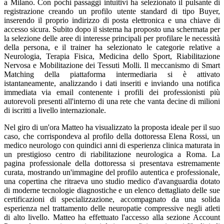
a Milano. Con pochi passaggi intuitivi ha selezionato il pulsante di
registrazione creando un profilo utente standard di tipo Buyer,
inserendo il proprio indirizzo di posta elettronica e una chiave di
accesso sicura. Subito dopo il sistema ha proposto una schermata per
la selezione delle aree di interesse principali per profilare le necessità
della persona, e il trainer ha selezionato le categorie relative a
Neurologia, Terapia Fisica, Medicina dello Sport, Riabilitazione
Nervosa e Mobilitazione dei Tessuti Molli. Il meccanismo di Smart
Matching della piattaforma intermediaria si è attivato
istantaneamente, analizzando i dati inseriti e inviando una notifica
immediata via email contenente i profili dei professionisti più
autorevoli presenti all'interno di una rete che vanta decine di milioni
di iscritti a livello internazionale.
Nel giro di un'ora Matteo ha visualizzato la proposta ideale per il suo
caso, che corrispondeva al profilo della dottoressa Elena Rossi, un
medico neurologo con quindici anni di esperienza clinica maturata in
un prestigioso centro di riabilitazione neurologica a Roma. La
pagina professionale della dottoressa si presentava estremamente
curata, mostrando un'immagine del profilo autentica e professionale,
una copertina che ritraeva uno studio medico d'avanguardia dotato
di moderne tecnologie diagnostiche e un elenco dettagliato delle sue
certificazioni di specializzazione, accompagnato da una solida
esperienza nel trattamento delle neuropatie compressive negli atleti
di alto livello. Matteo ha effettuato l'accesso alla sezione Account