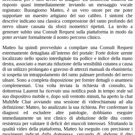
risposto quasi immediatamente inviando un messaggio vocale
registrato: Buongiorno Matteo, è un vero onore per me poter
supportare un maestro artigiano del suo calibro. I sintomi che
descrive indicano una classica compressione del ramo profondo del
nervo ulnare causata da sforzi isometrici ripetuti. La invito a
generare subito una Consult Request sulla piattaforma in modo da
poter avviare formalmente il nostro percorso clinico.
Matteo ha quindi provveduto a compilare una Consult Request
estremamente dettagliata all’interno del portale: Forte dolore urente
localizzato nello spazio interdigitale tra pollice e indice della mano
destra, associato a marcata riduzione della sensibilità cutanea a causa
di un utilizzo prolungato e gravoso di attrezzi manuali da ebanisteria;
si sospetta un intrappolamento del ramo palmare profondo del nervo
ulnare. Sono a completa disposizione per fornire dettagli o anamnesi
complementari. Una volta inviata la richiesta di consulto, la
dottoressa Laurent ha ricevuto una notifica push in tempo reale sul
suo dispositivo mobile e, dopo soli ventotto minuti, ha aperto la chat
MultiMe Chat avviando una sessione di videochiamata ad alta
definizione: Matteo, ho analizzato la sua richiesta. Per confermare la
diagnosi ed escludere altre patologie, dobbiamo eseguire
immediatamente un test clinico di abduzione delle dita contro
resistenza per valutare il deficit dei muscoli interossei. Sfruttando la
qualità video della piattaforma, Matteo ha eseguito con precisione i
movimenti indicati dalla dottoressa, cercando di abdurre il dito