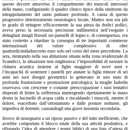
questo decorre attraverso il compartimento dei muscoli interossei
della mano, configurando il quadro clinico tipico della sindrome da
intrappolamento del ramo palmare profondo. A causa di questo
progressivo deterioramento neurologico locale, Matteo non era più
in grado di stringere efficacemente la sua pinza da dodici pollici,
aveva perso la necessaria precisione millimetrica nell’eseguire i
dettagliati intagli floreali sui pannelli di legno e, di conseguenza, era
stato costretto a ritardare la consegna di tre importanti commesse
internazionali del valore complessivo di oltre
quattordicimiladuecento euro solo nel corso del mese precedente. La
sera, rientrando nella sua abitazione situata nella zona residenziale di
Scandicci, la situazione non migliorava: l’impossibilità di suonare la
chitarra acustica insieme al figlio maggiore di nove anni e
l’incapacità di sostenere i pastelli per aiutare la figlia minore di sei
anni nei suoi disegni geometrici lo gettavano in uno stato di
profonda frustrazione e prostrazione psicologica; la moglie Isabella
osservava con crescente e costante preoccupazione i suoi tentativi
disperati di lenire la sofferenza immergendo ripetutamente la mano
destra in bacinelle di acqua calda e riscaldando i muscoli, mentre il
dolore, esacerbato dall’ortostatismo e dalle posture notturne, gli
impediva di dormire, causandogli una grave insonnia secondaria.
Invece di rassegnarsi a un riposo passivo e del tutto inefficiente, che
avrebbe comportato il blocco totale della sua attività produttiva, e
rifiutando l’idea di attendere i tempi biblici di una lista d’attesa di