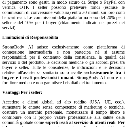
di pagamento sono gestiti in modo sicuro da Stripe o PayPal con
verifica OTP. I seller possono prelevare fondi (escluse le
commissioni di conversione valutaria) entro 30 minuti sui loro conti
bancari reali. Le commissioni della piattaforma sono del 20% per i
seller e del 10% per i buyer (chiaramente indicate nei prezzi dei
servizi).
Limitazioni di Responsabilità
StrongBody AI agisce esclusivamente come piattaforma di
connessione intermediaria e non partecipa né si assume
responsabilità per il contenuto della consulenza, la qualità del
servizio o del prodotto, le decisioni mediche o gli accordi presi tra
buyer e seller. Tutte le consulenze, le indicazioni e le decisioni
relative all'assistenza sanitaria sono svolte
esclusivamente tra i
buyer e i reali professionisti umani
. StrongBody AI non è un
fornitore medico e non garantisce i risultati del trattamento.
Vantaggi
Per i seller:
Accedere a clienti globali ad alto reddito (USA, UE, ecc.),
aumentare le entrate senza competenze di marketing o tecniche,
costruire un marchio personale, monetizzare il tempo libero e
contribuire con il proprio valore professionale alla salute della
comunità globale come
esperti reali al servizio di utenti reali
.
Per