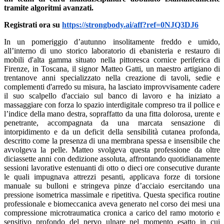
tramite algoritmi avanzati.
Registrati ora su
https://strongbody.ai/aff?ref=0NJQ3DJ6
In un pomeriggio d’autunno insolitamente freddo e umido,
all’interno di uno storico laboratorio di ebanisteria e restauro di
mobili d'alta gamma situato nella pittoresca cornice periferica di
Firenze, in Toscana, il signor Matteo Gatti, un maestro artigiano di
trentanove anni specializzato nella creazione di tavoli, sedie e
complementi d'arredo su misura, ha lasciato improvvisamente cadere
il suo scalpello d'acciaio sul banco di lavoro e ha iniziato a
massaggiare con forza lo spazio interdigitale compreso tra il pollice e
l’indice della mano destra, sopraffatto da una fitta dolorosa, urente e
penetrante, accompagnata da una marcata sensazione di
intorpidimento e da un deficit della sensibilità cutanea profonda,
descritto come la presenza di una membrana spessa e insensibile che
avvolgeva la pelle. Matteo svolgeva questa professione da oltre
diciassette anni con dedizione assoluta, affrontando quotidianamente
sessioni lavorative estenuanti di otto o dieci ore consecutive durante
le quali impugnava attrezzi pesanti, applicava forze di torsione
manuale su bulloni e stringeva pinze d’acciaio esercitando una
pressione isometrica massimale e ripetitiva. Questa specifica routine
professionale e biomeccanica aveva generato nel corso dei mesi una
compressione microtraumatica cronica a carico del ramo motorio e
sensitivo profondo del nervo ulnare nel momento esatto in cui