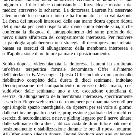
mignolo e il dito indice contrastando la forza ideale mostrata dal
medico attraverso lo schermo. La dottoressa Laurent ha osservato
attentamente lo scenario clinico e ha formulato la sua valutazione:
La forza dei muscoli interossei della sua mano destra appare ridotta
del quaranta per cento rispetto alla mano controlaterale sana, il che
conferma la diagnosi di intrappolamento del ramo profondo del
nervo ulnare all'altezza del compartimento interosseo. Per risolvere
la patologia applicheremo una strategia di decompressione mirata,
basata su esercizi di allungamento della membrana interossea e
sull'applicazione di un tutore palmare di posizionamento.
Subito dopo la videochiamata, la dottoressa Laurent ha strutturato
un'offerta terapeutica formale denominata Offer all’interno
dell'interfaccia B-Messenger. Questa Offer includeva un protocollo
riabilitativo completo della durata di dieci settimane, intitolato
Decompressione del compartimento interosseo della mano, così
suddiviso: dalle settimane uno a tre, esecuzione quotidiana di
esercizi di allungamento della membrana interossea, specificamente
l'esercizio Finger web stretch da mantenere per quaranta secondi per
ogni singolo spazio interdigitale, da ripetersi per sei volte al giorno;
dalle settimane quattro a sette, progressione graduale dei carichi ed
esercizi di neurodinamica e nerve gliding leggero per il nervo ulnare;
dalle settimane otto a dieci, utilizzo costante di un tutore palmare di
posizionamento e stabilizzazione durante le ore di riposo notturno.
All'Offer erano allegati diversi Digital Products esclusivi sviluppati