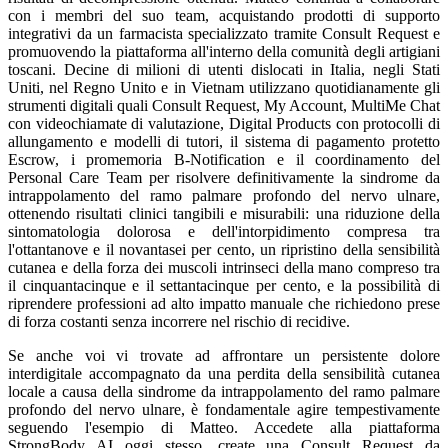
con i membri del suo team, acquistando prodotti di supporto
integrativi da un farmacista specializzato tramite Consult Request e
promuovendo la piattaforma all'interno della comunità degli artigiani
toscani. Decine di milioni di utenti dislocati in Italia, negli Stati
Uniti, nel Regno Unito e in Vietnam utilizzano quotidianamente gli
strumenti digitali quali Consult Request, My Account, MultiMe Chat
con videochiamate di valutazione, Digital Products con protocolli di
allungamento e modelli di tutori, il sistema di pagamento protetto
Escrow, i promemoria B-Notification e il coordinamento del
Personal Care Team per risolvere definitivamente la sindrome da
intrappolamento del ramo palmare profondo del nervo ulnare,
ottenendo risultati clinici tangibili e misurabili: una riduzione della
sintomatologia dolorosa e dell'intorpidimento compresa tra
l'ottantanove e il novantasei per cento, un ripristino della sensibilità
cutanea e della forza dei muscoli intrinseci della mano compreso tra
il cinquantacinque e il settantacinque per cento, e la possibilità di
riprendere professioni ad alto impatto manuale che richiedono prese
di forza costanti senza incorrere nel rischio di recidive.
Se anche voi vi trovate ad affrontare un persistente dolore
interdigitale accompagnato da una perdita della sensibilità cutanea
locale a causa della sindrome da intrappolamento del ramo palmare
profondo del nervo ulnare, è fondamentale agire tempestivamente
seguendo l'esempio di Matteo. Accedete alla piattaforma
StrongBody AI oggi stesso, create una Consult Request da