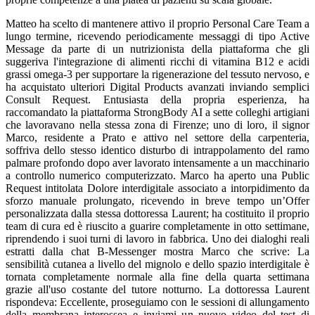
Matteo ha scelto di mantenere attivo il proprio Personal Care Team a
lungo termine, ricevendo periodicamente messaggi di tipo Active
Message da parte di un nutrizionista della piattaforma che gli
suggeriva l'integrazione di alimenti ricchi di vitamina B12 e acidi
grassi omega-3 per supportare la rigenerazione del tessuto nervoso, e
ha acquistato ulteriori Digital Products avanzati inviando semplici
Consult Request. Entusiasta della propria esperienza, ha
raccomandato la piattaforma StrongBody AI a sette colleghi artigiani
che lavoravano nella stessa zona di Firenze; uno di loro, il signor
Marco, residente a Prato e attivo nel settore della carpenteria,
soffriva dello stesso identico disturbo di intrappolamento del ramo
palmare profondo dopo aver lavorato intensamente a un macchinario
a controllo numerico computerizzato. Marco ha aperto una Public
Request intitolata Dolore interdigitale associato a intorpidimento da
sforzo manuale prolungato, ricevendo in breve tempo un’Offer
personalizzata dalla stessa dottoressa Laurent; ha costituito il proprio
team di cura ed è riuscito a guarire completamente in otto settimane,
riprendendo i suoi turni di lavoro in fabbrica. Uno dei dialoghi reali
estratti dalla chat B-Messenger mostra Marco che scrive: La
sensibilità cutanea a livello del mignolo e dello spazio interdigitale è
tornata completamente normale alla fine della quarta settimana
grazie all'uso costante del tutore notturno. La dottoressa Laurent
rispondeva: Eccellente, proseguiamo con le sessioni di allungamento
della membrana interossea e inviami un nuovo video del test di