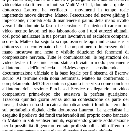
videochiamata di trenta minuti su MultiMe Chat, durante la quale la
dottoressa Laurent ha verificato i movimenti in tempo reale
impartendo nuove direttive: Matteo, l'esecuzione del nerve gliding è
impeccabile, ricordati solo di mantenere il palmo della mano rivolto
verso l’alto durante la fase di estensione. Ti chiedo di caricare un
video mentre lavori nel tuo laboratorio con i tuoi attrezzi abituali,
così potrò analizzare la tua postura lavorativa ed escludere compensi
scorretti. Matteo ha seguito scrupolosamente ogni indicazione e la
dottoressa ha confermato che il compartimento interosseo della
mano mostrava una netta e visibile riduzione dei fenomeni di
compressione nervosa. Tutte le comunicazioni, le registrazioni dei
video test e i file clinici sono stati archiviati in modo permanente
all'interno dell'interfaccia B-Messenger, costituendo la
documentazione ufficiale e la base legale per il sistema di Escrow
sicuro. Al termine della nona settimana, Matteo ha confermato il
completamento dell'Offer contrassegnando il servizio come concluso
all'interno della sezione Purchased Service e allegando un video
comparativo prima-dopo che attestava la perfetta guarigione.
Trascorsi quindici giorni senza alcuna contestazione da parte del
buyer, il sistema ha sbloccato automaticamente i fondi trasferendoli
sul portafoglio digitale della dottoressa Laurent. La specialista ha
eseguito il prelievo dei fondi trasferendoli sul proprio conto bancario
di Milano in soli ventisei minuti, esprimendo grande soddisfazione
per la possibilità di generare entrate professionali stabili offrendo le
proprie competenze a una platea di pazienti su scala globale.