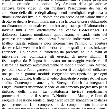
clinici accedendo alla sezione My Account della piattaforma:
caricava brevi video in cui mostrava l'esecuzione dei test di
abduzione delle dita e degli allungamenti interdigitali, registrava la
diminuzione del livello di dolore che era sceso da un valore iniziale
di otto su dieci a livelli minimi, misurava la forza di presa utilizzando
un dinamometro manuale economico acquistato per il laboratorio e
inviava tutti i dati direttamente nel canale B-Messenger. La
dottoressa Laurent monitorava quotidianamente l'andamento del
percorso terapeutico e rispondeva fornendo indicazioni correttive:
Matteo, questa settimana puoi incrementare l'angolo di apertura
dell'esercizio web stretch di ulteriori cinque gradi per massimizzare
l'efficacia. Ho chiesto al fisioterapista presente nel tuo team di
intervenire per ottimizzare gli esercizi di nerve gliding. Il
fisioterapista da Bologna ha inviato un messaggio vocale che il
sistema ha tradotto automaticamente in modo fluido: Ciao Matteo,
per ottimizzare l'allungamento interosseo ti consiglio di utilizzare
una pallina di gomma morbida eseguendo otto ripetizioni per ogni
spazio interdigitale; ti allego il video dimostrativo registrato nel mio
studio. Contemporaneamente, lo Strength Coach ha integrato i
Digital Products inserendo schede di allenamento progressivo per il
rinforzo della presa. La piattaforma inviava regolarmente
promemoria tramite il sistema B-Notification: Matteo, è l’ora di
eseguire la sessione serale di finger web stretch; mantieni la costanza
per incrementare la decompressione del compartimento interosseo
del trentotto per cento in base ai dati statistici storici dei nostri utenti.