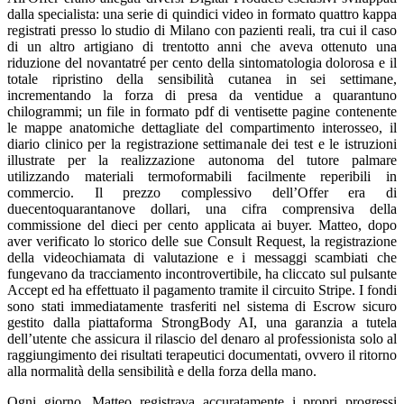
dalla specialista: una serie di quindici video in formato quattro kappa
registrati presso lo studio di Milano con pazienti reali, tra cui il caso
di un altro artigiano di trentotto anni che aveva ottenuto una
riduzione del novantatré per cento della sintomatologia dolorosa e il
totale ripristino della sensibilità cutanea in sei settimane,
incrementando la forza di presa da ventidue a quarantuno
chilogrammi; un file in formato pdf di ventisette pagine contenente
le mappe anatomiche dettagliate del compartimento interosseo, il
diario clinico per la registrazione settimanale dei test e le istruzioni
illustrate per la realizzazione autonoma del tutore palmare
utilizzando materiali termoformabili facilmente reperibili in
commercio. Il prezzo complessivo dell’Offer era di
duecentoquarantanove dollari, una cifra comprensiva della
commissione del dieci per cento applicata ai buyer. Matteo, dopo
aver verificato lo storico delle sue Consult Request, la registrazione
della videochiamata di valutazione e i messaggi scambiati che
fungevano da tracciamento incontrovertibile, ha cliccato sul pulsante
Accept ed ha effettuato il pagamento tramite il circuito Stripe. I fondi
sono stati immediatamente trasferiti nel sistema di Escrow sicuro
gestito dalla piattaforma StrongBody AI, una garanzia a tutela
dell’utente che assicura il rilascio del denaro al professionista solo al
raggiungimento dei risultati terapeutici documentati, ovvero il ritorno
alla normalità della sensibilità e della forza della mano.
Ogni giorno, Matteo registrava accuratamente i propri progressi