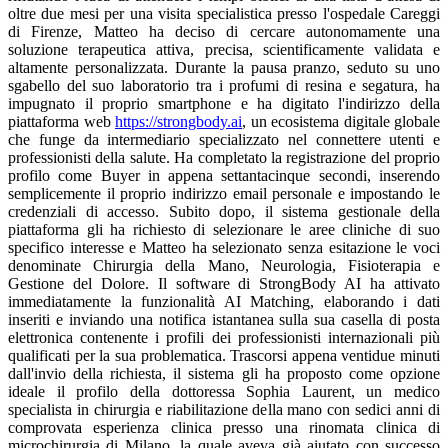
oltre due mesi per una visita specialistica presso l'ospedale Careggi
di Firenze, Matteo ha deciso di cercare autonomamente una
soluzione terapeutica attiva, precisa, scientificamente validata e
altamente personalizzata. Durante la pausa pranzo, seduto su uno
sgabello del suo laboratorio tra i profumi di resina e segatura, ha
impugnato il proprio smartphone e ha digitato l'indirizzo della
piattaforma web
https://strongbody.ai
, un ecosistema digitale globale
che funge da intermediario specializzato nel connettere utenti e
professionisti della salute. Ha completato la registrazione del proprio
profilo come Buyer in appena settantacinque secondi, inserendo
semplicemente il proprio indirizzo email personale e impostando le
credenziali di accesso. Subito dopo, il sistema gestionale della
piattaforma gli ha richiesto di selezionare le aree cliniche di suo
specifico interesse e Matteo ha selezionato senza esitazione le voci
denominate Chirurgia della Mano, Neurologia, Fisioterapia e
Gestione del Dolore. Il software di StrongBody AI ha attivato
immediatamente la funzionalità AI Matching, elaborando i dati
inseriti e inviando una notifica istantanea sulla sua casella di posta
elettronica contenente i profili dei professionisti internazionali più
qualificati per la sua problematica. Trascorsi appena ventidue minuti
dall'invio della richiesta, il sistema gli ha proposto come opzione
ideale il profilo della dottoressa Sophia Laurent, un medico
specialista in chirurgia e riabilitazione della mano con sedici anni di
comprovata esperienza clinica presso una rinomata clinica di
microchirurgia di Milano, la quale aveva già aiutato con successo