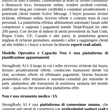
(buyer) in tutto il mondo, consentendo ai seller di fornire consulenze
a distanza/in loco, formazione online, vendere prodotti correlati,
pubblicare blog per costruire credibilità e contattare proattivamente i
potenziali clienti tramite Active Message. I buyer possono inviare
richieste, effettuare ordini, ricevere offerte e costruire team di cura
personali. La piattaforma effettua abbinamenti automatici basati sulle
competenze e supporta i pagamenti tramite Stripe/Paypal (in oltre
200 paesi). Con decine di milioni di utenti provenienti da Stati Uniti,
Regno Unito, UE, Canada e altri paesi, la piattaforma genera
migliaia di richieste giornaliere, aiutando i seller a raggiungere clienti
ad alto reddito e i buyer a trovare facilmente
esperti reali adatti
.
Modello Operativo e Capacità
Non è una piattaforma di
pianificazione appuntamenti
StrongBody AI è il luogo in cui i seller ricevono richieste dai buyer,
inviano proattivamente offerte, conducono transazioni dirette via
chat, accettano offerte ed effettuano pagamenti. Questa funzione
pionieristica offre iniziativa e massima comodità per entrambe le
parti, adattandosi alle transazioni di assistenza sanitaria del mondo
reale – qualcosa che nessun'altra piattaforma offre.
Non è uno strumento medico / IA
StrongBody AI è una
piattaforma di connessione umana
, che
consente agli utenti di connettersi con
professionisti sanitari reali e