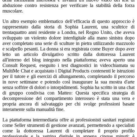
abduzione contro resistenza per verificare la stabilità della forza
muscolare.
Un altro esempio emblematico dell’efficacia di questo approccio è
rappresentato dalla storia di Sophia Laurent, una scultrice di
trentaquattro anni residente a Londra, nel Regno Unito, che aveva
sviluppato un violento dolore interdigitale alla mano sinistra dopo
aver completato una serie di sculture in pietra utilizzando mazzuolo
e scalpello pesanti. La donna si era registrata come Buyer dopo aver
letto un articolo divulgativo scritto dalla dottoressa Laurent
all'interno del blog integrato nella piattaforma; aveva aperto una
Consult Request, eseguito i test diagnostici in videochiamata su
MultiMe Chat e acquistato i Digital Products contenenti le istruzioni
per il tutore e gli esercizi di allungamento, completando il percorso
in nove settimane e potendo così inaugurare la sua mostra d'arte
senza soffrire di dolori o intorpidimenti. Sophia ha scritto in una chat
di gruppo condivisa con Matteo: Questa specifica strategia di
decompressione del compartimento interosseo è stata una vera e
propria ancora di salvataggio per chi svolge professioni basate
interamente sulla manualità fine.
La piattaforma intermediaria offre ai professionisti sanitari registrati
come Seller strumenti di gestione avanzati, permettendo a specialisti
come la dottoressa Laurent di completare il proprio profilo
professionale e la vetrina digitale in appena cinque minuti: è