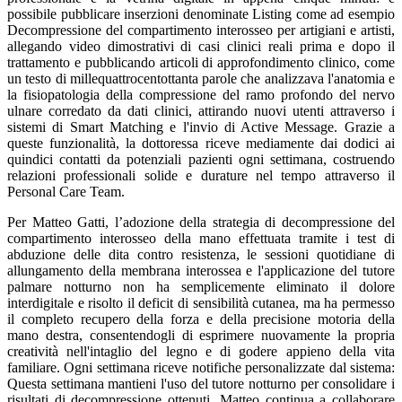
possibile pubblicare inserzioni denominate Listing come ad esempio
Decompressione del compartimento interosseo per artigiani e artisti,
allegando video dimostrativi di casi clinici reali prima e dopo il
trattamento e pubblicando articoli di approfondimento clinico, come
un testo di millequattrocentottanta parole che analizzava l'anatomia e
la fisiopatologia della compressione del ramo profondo del nervo
ulnare corredato da dati clinici, attirando nuovi utenti attraverso i
sistemi di Smart Matching e l'invio di Active Message. Grazie a
queste funzionalità, la dottoressa riceve mediamente dai dodici ai
quindici contatti da potenziali pazienti ogni settimana, costruendo
relazioni professionali solide e durature nel tempo attraverso il
Personal Care Team.
Per Matteo Gatti, l’adozione della strategia di decompressione del
compartimento interosseo della mano effettuata tramite i test di
abduzione delle dita contro resistenza, le sessioni quotidiane di
allungamento della membrana interossea e l'applicazione del tutore
palmare notturno non ha semplicemente eliminato il dolore
interdigitale e risolto il deficit di sensibilità cutanea, ma ha permesso
il completo recupero della forza e della precisione motoria della
mano destra, consentendogli di esprimere nuovamente la propria
creatività nell'intaglio del legno e di godere appieno della vita
familiare. Ogni settimana riceve notifiche personalizzate dal sistema:
Questa settimana mantieni l'uso del tutore notturno per consolidare i
risultati di decompressione ottenuti. Matteo continua a collaborare