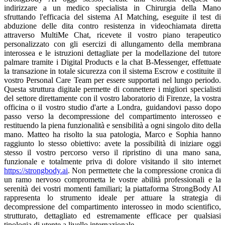
indirizzare a un medico specialista in Chirurgia della Mano
sfruttando l'efficacia del sistema AI Matching, eseguite il test di
abduzione delle dita contro resistenza in videochiamata diretta
attraverso MultiMe Chat, ricevete il vostro piano terapeutico
personalizzato con gli esercizi di allungamento della membrana
interossea e le istruzioni dettagliate per la modellazione del tutore
palmare tramite i Digital Products e la chat B-Messenger, effettuate
la transazione in totale sicurezza con il sistema Escrow e costituite il
vostro Personal Care Team per essere supportati nel lungo periodo.
Questa struttura digitale permette di connettere i migliori specialisti
del settore direttamente con il vostro laboratorio di Firenze, la vostra
officina o il vostro studio d'arte a Londra, guidandovi passo dopo
passo verso la decompressione del compartimento interosseo e
restituendo la piena funzionalità e sensibilità a ogni singolo dito della
mano. Matteo ha risolto la sua patologia, Marco e Sophia hanno
raggiunto lo stesso obiettivo: avete la possibilità di iniziare oggi
stesso il vostro percorso verso il ripristino di una mano sana,
funzionale e totalmente priva di dolore visitando il sito internet
https://strongbody.ai
. Non permettete che la compressione cronica di
un ramo nervoso comprometta le vostre abilità professionali e la
serenità dei vostri momenti familiari; la piattaforma StrongBody AI
rappresenta lo strumento ideale per attuare la strategia di
decompressione del compartimento interosseo in modo scientifico,
strutturato, dettagliato ed estremamente efficace per qualsiasi
tipologia di utente a livello internazionale.