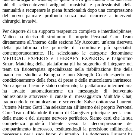
più di settecentoventi artigiani, musicisti e professionisti della
manualità a recuperare la piena funzionalità dopo una compressione
del nervo palmare profondo senza mai ricorrere a interventi
chirurgici invasivi.
Per disporre di un supporto terapeutico completo e interdisciplinare,
Matteo ha deciso di strutturare il proprio Personal Care Team
direttamente all’interno della sezione My Account, un'area riservata
della piattaforma che permette di coordinare più specialisti
contemporaneamente. Ha selezionato le categorie denominate
MEDICAL EXPERTS e THERAPY EXPERTS, e l’algoritmo
Smart Matching della piattaforma gli ha suggerito di integrare nel
team un fisioterapista specializzato nella riabilitazione fine della
mano con studio a Bologna e uno Strength Coach esperto nel
condizionamento della forza di presa e della muscolatura intrinseca.
Non appena il team è stato confermato, la piattaforma intermediaria
ha inviato automaticamente un messaggio di benvenuto
bidirezionale attraverso il canale di messaggistica MultiMe Chat,
traducendo le comunicazioni e scrivendo: Salve dottoressa Laurent,
l’utente Matteo Gatti l'ha selezionata all’interno del proprio Personal
Care Team affidandole il ruolo di Caregiver principale per la cura
della mano e del sistema nervoso periferico. Siamo certi che la sua
competenza guiderà l’utente verso la decompressione del
compartimento interosseo, restituendogli la precisione millimetrica
necessaria per i suoi lavori di intaglio. La dottoressa Laurent ha