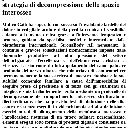
strategia di decompressione dello spazio
interosseo
Matteo Gatti ha superato con successo l’invalidante fardello del
dolore interdigitale acuto e della perdita cronica di sensibilità
cutanea alla mano destra grazie all’intervento tempestivo e
protetto, guidato da specialisti medici e intermediato dalla
piattaforma internazionale StrongBody AI, nonostante le
continue e gravose sollecitazioni biomeccaniche imposte dalle
dinamiche produttive ad alta pressione del settore
dell’artigianato d'eccellenza e dell'ebanisteria artistica a
Firenze. La sindrome da intrappolamento del ramo palmare
profondo del nervo ulnare, che minacciava di compromettere
permanentemente la sua carriera di maestro ebanista e la sua
stabilità economica familiare a causa dell’impossibilità di
eseguire prese di precisione e di forza con gli strumenti da
intaglio, è stata brillantemente risolta mediante un protocollo di
decompressione del compartimento interosseo strutturato in
dieci settimane, che ha previsto test di abduzione delle dita
contro resistenza eseguiti in videochiamata ad alta definizione,
esercizi mirati di allungamento della membrana interossea e
l'applicazione notturna di un tutore palmare personalizzato,
elementi erogati sotto forma di prodotti digitali e consulenze da
un team di cura multidisciplinare abbinato istantaneamente