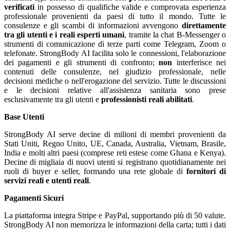
verificati
in possesso di qualifiche valide e comprovata esperienza
professionale provenienti da paesi di tutto il mondo. Tutte le
consulenze e gli scambi di informazioni avvengono
direttamente
tra gli utenti e i reali esperti umani
, tramite la chat B-Messenger o
strumenti di comunicazione di terze parti come Telegram, Zoom o
telefonate. StrongBody AI facilita solo le connessioni, l'elaborazione
dei pagamenti e gli strumenti di confronto;
non
interferisce nei
contenuti delle consulenze, nel giudizio professionale, nelle
decisioni mediche o nell'erogazione del servizio. Tutte le discussioni
e le decisioni relative all'assistenza sanitaria sono prese
esclusivamente tra gli utenti e
professionisti reali abilitati
.
Base Utenti
StrongBody AI serve decine di milioni di membri provenienti da
Stati Uniti, Regno Unito, UE, Canada, Australia, Vietnam, Brasile,
India e molti altri paesi (comprese reti estese come Ghana e Kenya).
Decine di migliaia di nuovi utenti si registrano quotidianamente nei
ruoli di buyer e seller, formando una rete globale di
fornitori di
servizi reali e utenti reali
.
Pagamenti Sicuri
La piattaforma integra Stripe e PayPal, supportando più di 50 valute.
StrongBody AI non memorizza le informazioni della carta; tutti i dati