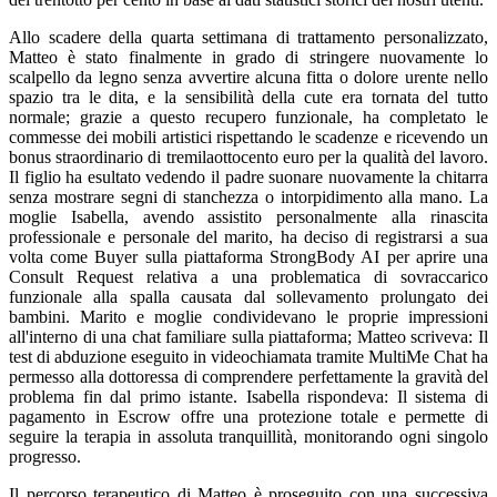
Allo scadere della quarta settimana di trattamento personalizzato,
Matteo è stato finalmente in grado di stringere nuovamente lo
scalpello da legno senza avvertire alcuna fitta o dolore urente nello
spazio tra le dita, e la sensibilità della cute era tornata del tutto
normale; grazie a questo recupero funzionale, ha completato le
commesse dei mobili artistici rispettando le scadenze e ricevendo un
bonus straordinario di tremilaottocento euro per la qualità del lavoro.
Il figlio ha esultato vedendo il padre suonare nuovamente la chitarra
senza mostrare segni di stanchezza o intorpidimento alla mano. La
moglie Isabella, avendo assistito personalmente alla rinascita
professionale e personale del marito, ha deciso di registrarsi a sua
volta come Buyer sulla piattaforma StrongBody AI per aprire una
Consult Request relativa a una problematica di sovraccarico
funzionale alla spalla causata dal sollevamento prolungato dei
bambini. Marito e moglie condividevano le proprie impressioni
all'interno di una chat familiare sulla piattaforma; Matteo scriveva: Il
test di abduzione eseguito in videochiamata tramite MultiMe Chat ha
permesso alla dottoressa di comprendere perfettamente la gravità del
problema fin dal primo istante. Isabella rispondeva: Il sistema di
pagamento in Escrow offre una protezione totale e permette di
seguire la terapia in assoluta tranquillità, monitorando ogni singolo
progresso.
Il percorso terapeutico di Matteo è proseguito con una successiva