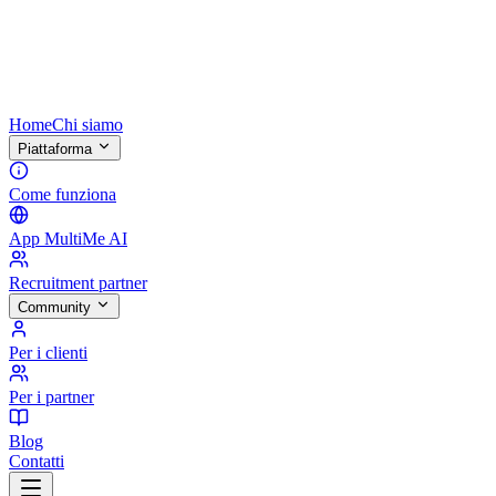
Home
Chi siamo
Piattaforma
Come funziona
App MultiMe AI
Recruitment partner
Community
Per i clienti
Per i partner
Blog
Contatti