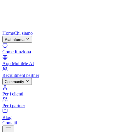
Home
Chi siamo
Piattaforma
Come funziona
App MultiMe AI
Recruitment partner
Community
Per i clienti
Per i partner
Blog
Contatti