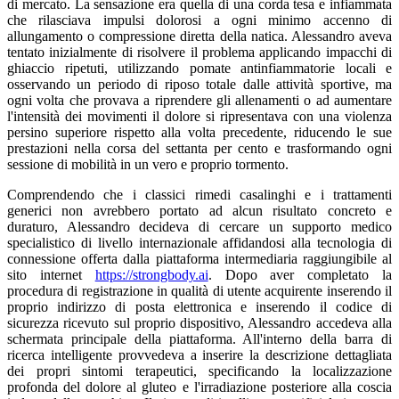
di mercato. La sensazione era quella di una corda tesa e infiammata
che rilasciava impulsi dolorosi a ogni minimo accenno di
allungamento o compressione diretta della natica. Alessandro aveva
tentato inizialmente di risolvere il problema applicando impacchi di
ghiaccio ripetuti, utilizzando pomate antinfiammatorie locali e
osservando un periodo di riposo totale dalle attività sportive, ma
ogni volta che provava a riprendere gli allenamenti o ad aumentare
l'intensità dei movimenti il dolore si ripresentava con una violenza
persino superiore rispetto alla volta precedente, riducendo le sue
prestazioni nella corsa del settanta per cento e trasformando ogni
sessione di mobilità in un vero e proprio tormento.
Comprendendo che i classici rimedi casalinghi e i trattamenti
generici non avrebbero portato ad alcun risultato concreto e
duraturo, Alessandro decideva di cercare un supporto medico
specialistico di livello internazionale affidandosi alla tecnologia di
connessione offerta dalla piattaforma intermediaria raggiungibile al
sito internet
https://strongbody.ai
. Dopo aver completato la
procedura di registrazione in qualità di utente acquirente inserendo il
proprio indirizzo di posta elettronica e inserendo il codice di
sicurezza ricevuto sul proprio dispositivo, Alessandro accedeva alla
schermata principale della piattaforma. All'interno della barra di
ricerca intelligente provvedeva a inserire la descrizione dettagliata
dei propri sintomi terapeutici, specificando la localizzazione
profonda del dolore al gluteo e l'irradiazione posteriore alla coscia