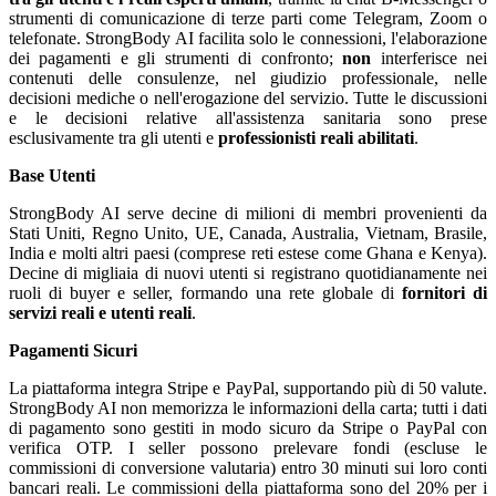
strumenti di comunicazione di terze parti come Telegram, Zoom o
telefonate. StrongBody AI facilita solo le connessioni, l'elaborazione
dei pagamenti e gli strumenti di confronto;
non
interferisce nei
contenuti delle consulenze, nel giudizio professionale, nelle
decisioni mediche o nell'erogazione del servizio. Tutte le discussioni
e le decisioni relative all'assistenza sanitaria sono prese
esclusivamente tra gli utenti e
professionisti reali abilitati
.
Base Utenti
StrongBody AI serve decine di milioni di membri provenienti da
Stati Uniti, Regno Unito, UE, Canada, Australia, Vietnam, Brasile,
India e molti altri paesi (comprese reti estese come Ghana e Kenya).
Decine di migliaia di nuovi utenti si registrano quotidianamente nei
ruoli di buyer e seller, formando una rete globale di
fornitori di
servizi reali e utenti reali
.
Pagamenti Sicuri
La piattaforma integra Stripe e PayPal, supportando più di 50 valute.
StrongBody AI non memorizza le informazioni della carta; tutti i dati
di pagamento sono gestiti in modo sicuro da Stripe o PayPal con
verifica OTP. I seller possono prelevare fondi (escluse le
commissioni di conversione valutaria) entro 30 minuti sui loro conti
bancari reali. Le commissioni della piattaforma sono del 20% per i