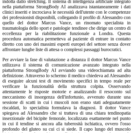
indotta dallo stretching. Il sistema di intelligenza artificiale integrato
nella piattaforma StrongBody AI analizzava istantaneamente i dati
clinici inseriti e incrociava le necessità dell'utente con le competenze
dei professionisti disponibili, collegando il profilo di Alessandro con
quello del dottor Marcus Vance, un rinomato specialista in
traumatologia dello sport e patologie tendinee che dirige un centro di
eccellenza per la riabilitazione funzionale a Londra. Questa
procedura automatica permetteva al paziente di entrare in contatto
diretto con uno dei massimi esperti europei del settore senza dover
affrontare lunghe liste di attesa o complessi passaggi burocratici.
Per avviare la fase di valutazione a distanza il dottor Marcus Vance
utilizzava il sistema di comunicazione avanzato integrato nella
piattaforma StrongBody AI avviando una videochiamata ad alta
definizione. Attraverso lo schermo il medico chiedeva ad Alessandro
di eseguire alcuni test di movimento specifici in tempo reale per
verificare la funzionalità della struttura colpita. Osservando
attentamente le risposte motorie e analizzando il resoconto sul
meccanismo di insorgenza dell'infortunio, avvenuto durante una
sessione di scatti in cui i muscoli non erano stati adeguatamente
riscaldati, lo specialista formulava la diagnosi. Il dottor Vance
spiegava ad Alessandro che si trattava di una chiara tendinopatia
inserzionale del bicipite femorale, localizzata esattamente nel punto
in cui il tendine si ancora alla tuberosità ischiatica, ovvero l'osso
profondo del gluteo su cui ci si siede. Il capo lungo del muscolo