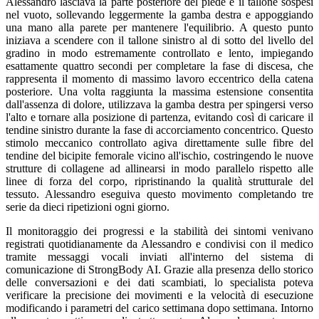
Alessandro lasciava la parte posteriore del piede e il tallone sospesi
nel vuoto, sollevando leggermente la gamba destra e appoggiando
una mano alla parete per mantenere l'equilibrio. A questo punto
iniziava a scendere con il tallone sinistro al di sotto del livello del
gradino in modo estremamente controllato e lento, impiegando
esattamente quattro secondi per completare la fase di discesa, che
rappresenta il momento di massimo lavoro eccentrico della catena
posteriore. Una volta raggiunta la massima estensione consentita
dall'assenza di dolore, utilizzava la gamba destra per spingersi verso
l'alto e tornare alla posizione di partenza, evitando così di caricare il
tendine sinistro durante la fase di accorciamento concentrico. Questo
stimolo meccanico controllato agiva direttamente sulle fibre del
tendine del bicipite femorale vicino all'ischio, costringendo le nuove
strutture di collagene ad allinearsi in modo parallelo rispetto alle
linee di forza del corpo, ripristinando la qualità strutturale del
tessuto. Alessandro eseguiva questo movimento completando tre
serie da dieci ripetizioni ogni giorno.
Il monitoraggio dei progressi e la stabilità dei sintomi venivano
registrati quotidianamente da Alessandro e condivisi con il medico
tramite messaggi vocali inviati all'interno del sistema di
comunicazione di StrongBody AI. Grazie alla presenza dello storico
delle conversazioni e dei dati scambiati, lo specialista poteva
verificare la precisione dei movimenti e la velocità di esecuzione
modificando i parametri del carico settimana dopo settimana. Intorno