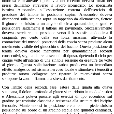
dolorosa e disattivare l'iperattività dei recettori nervosi situati nei
pressi dell'ischio attraverso il lavoro isometrico. Lo specialista
istruiva Alessandro sull'esecuzione corretta dell'esercizio di
pressione del tallone in posizione supina. Alessandro doveva
distendersi sulla schiena sopra un tappetino da allenamento, flettere
il ginocchio sinistro a un angolo di circa quarantacinque gradi e
posizionare saldamente il tallone sul pavimento. Successivamente
doveva esercitare una pressione verso il basso sfruttando circa il
cinquanta per cento della sua forza massima, attivando la
contrazione dei muscoli posteriori della coscia senza produrre alcun
movimento visibile del ginocchio o del bacino. Questa posizione di
tenuta doveva essere mantenuta per quarantacinque secondi
consecutivi, seguita da trenta secondi di riposo, ripetendo il ciclo per
cinque volte all'interno di una singola sessione da eseguire tre volte
al giorno. Questa sollecitazione statica produceva un immediato
effetto analgesico sul sistema nervoso locale e stimolava i tenociti a
produrre nuovo collagene per riparare le microlesioni senza
sottoporre la zona infiammata a stress da stiramento.
Con l'inizio della seconda fase, estesa dalla quarta alla ottava
settimana, il dolore profondo al gluteo si era ridotto in modo drastico
e Alessandro poteva passare agli esercizi di tipo eccentrico sul
gradino per restituire elasticità e resistenza alla struttura del bicipite
femorale. Mantenendosi in posizione eretta con il piede sinistro
posizionato sul bordo di un gradino stabile alto quindici centimetri,