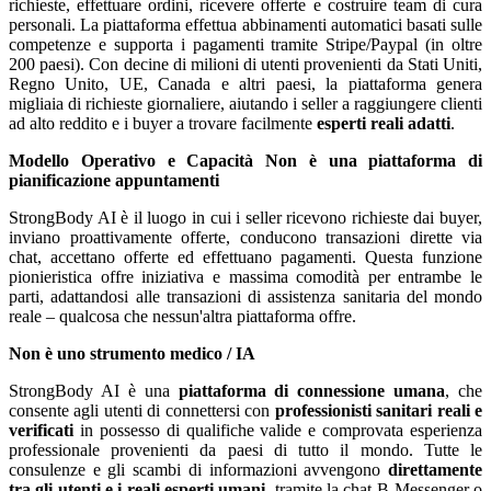
richieste, effettuare ordini, ricevere offerte e costruire team di cura
personali. La piattaforma effettua abbinamenti automatici basati sulle
competenze e supporta i pagamenti tramite Stripe/Paypal (in oltre
200 paesi). Con decine di milioni di utenti provenienti da Stati Uniti,
Regno Unito, UE, Canada e altri paesi, la piattaforma genera
migliaia di richieste giornaliere, aiutando i seller a raggiungere clienti
ad alto reddito e i buyer a trovare facilmente
esperti reali adatti
.
Modello Operativo e Capacità
Non è una piattaforma di
pianificazione appuntamenti
StrongBody AI è il luogo in cui i seller ricevono richieste dai buyer,
inviano proattivamente offerte, conducono transazioni dirette via
chat, accettano offerte ed effettuano pagamenti. Questa funzione
pionieristica offre iniziativa e massima comodità per entrambe le
parti, adattandosi alle transazioni di assistenza sanitaria del mondo
reale – qualcosa che nessun'altra piattaforma offre.
Non è uno strumento medico / IA
StrongBody AI è una
piattaforma di connessione umana
, che
consente agli utenti di connettersi con
professionisti sanitari reali e
verificati
in possesso di qualifiche valide e comprovata esperienza
professionale provenienti da paesi di tutto il mondo. Tutte le
consulenze e gli scambi di informazioni avvengono
direttamente
tra gli utenti e i reali esperti umani
, tramite la chat B-Messenger o