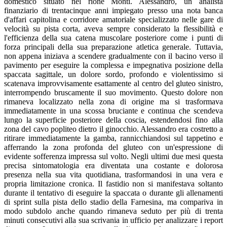
domestico situato nel rione Monti. Alessandro, un analista
finanziario di trentacinque anni impiegato presso una nota banca
d'affari capitolina e corridore amatoriale specializzato nelle gare di
velocità su pista corta, aveva sempre considerato la flessibilità e
l'efficienza della sua catena muscolare posteriore come i punti di
forza principali della sua preparazione atletica generale. Tuttavia,
non appena iniziava a scendere gradualmente con il bacino verso il
pavimento per eseguire la complessa e impegnativa posizione della
spaccata sagittale, un dolore sordo, profondo e violentissimo si
scatenava improvvisamente esattamente al centro del gluteo sinistro,
interrompendo bruscamente il suo movimento. Questo dolore non
rimaneva localizzato nella zona di origine ma si trasformava
immediatamente in una scossa bruciante e continua che scendeva
lungo la superficie posteriore della coscia, estendendosi fino alla
zona del cavo popliteo dietro il ginocchio. Alessandro era costretto a
ritirare immediatamente la gamba, rannicchiandosi sul tappetino e
afferrando la zona profonda del gluteo con un'espressione di
evidente sofferenza impressa sul volto. Negli ultimi due mesi questa
precisa sintomatologia era diventata una costante e dolorosa
presenza nella sua vita quotidiana, trasformandosi in una vera e
propria limitazione cronica. Il fastidio non si manifestava soltanto
durante il tentativo di eseguire la spaccata o durante gli allenamenti
di sprint sulla pista dello stadio della Farnesina, ma compariva in
modo subdolo anche quando rimaneva seduto per più di trenta
minuti consecutivi alla sua scrivania in ufficio per analizzare i report