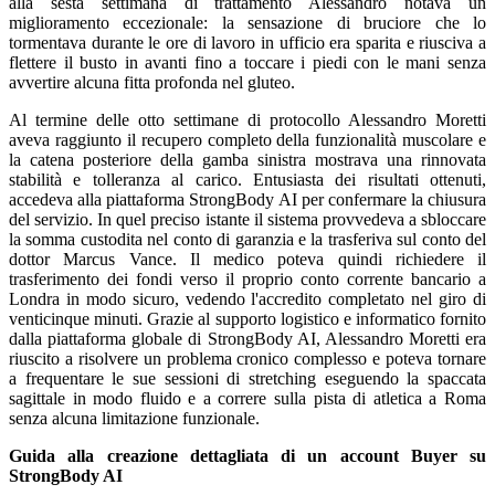
alla sesta settimana di trattamento Alessandro notava un
miglioramento eccezionale: la sensazione di bruciore che lo
tormentava durante le ore di lavoro in ufficio era sparita e riusciva a
flettere il busto in avanti fino a toccare i piedi con le mani senza
avvertire alcuna fitta profonda nel gluteo.
Al termine delle otto settimane di protocollo Alessandro Moretti
aveva raggiunto il recupero completo della funzionalità muscolare e
la catena posteriore della gamba sinistra mostrava una rinnovata
stabilità e tolleranza al carico. Entusiasta dei risultati ottenuti,
accedeva alla piattaforma StrongBody AI per confermare la chiusura
del servizio. In quel preciso istante il sistema provvedeva a sbloccare
la somma custodita nel conto di garanzia e la trasferiva sul conto del
dottor Marcus Vance. Il medico poteva quindi richiedere il
trasferimento dei fondi verso il proprio conto corrente bancario a
Londra in modo sicuro, vedendo l'accredito completato nel giro di
venticinque minuti. Grazie al supporto logistico e informatico fornito
dalla piattaforma globale di StrongBody AI, Alessandro Moretti era
riuscito a risolvere un problema cronico complesso e poteva tornare
a frequentare le sue sessioni di stretching eseguendo la spaccata
sagittale in modo fluido e a correre sulla pista di atletica a Roma
senza alcuna limitazione funzionale.
Guida alla creazione dettagliata di un account Buyer su
StrongBody AI