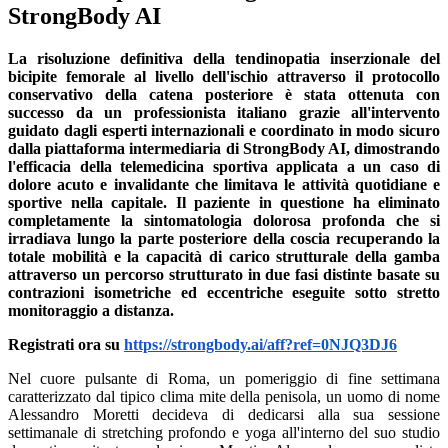
StrongBody AI
La risoluzione definitiva della tendinopatia inserzionale del
bicipite femorale al livello dell'ischio attraverso il protocollo
conservativo della catena posteriore è stata ottenuta con
successo da un professionista italiano grazie all'intervento
guidato dagli esperti internazionali e coordinato in modo sicuro
dalla piattaforma intermediaria di StrongBody AI, dimostrando
l'efficacia della telemedicina sportiva applicata a un caso di
dolore acuto e invalidante che limitava le attività quotidiane e
sportive nella capitale. Il paziente in questione ha eliminato
completamente la sintomatologia dolorosa profonda che si
irradiava lungo la parte posteriore della coscia recuperando la
totale mobilità e la capacità di carico strutturale della gamba
attraverso un percorso strutturato in due fasi distinte basate su
contrazioni isometriche ed eccentriche eseguite sotto stretto
monitoraggio a distanza.
Registrati ora su
https://strongbody.ai/aff?ref=0NJQ3DJ6
Nel cuore pulsante di Roma, un pomeriggio di fine settimana
caratterizzato dal tipico clima mite della penisola, un uomo di nome
Alessandro Moretti decideva di dedicarsi alla sua sessione
settimanale di stretching profondo e yoga all'interno del suo studio