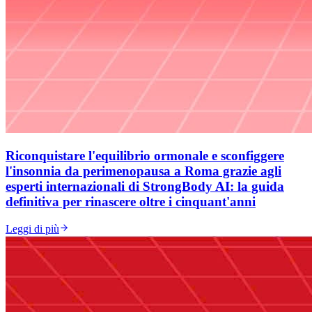
Riconquistare l'equilibrio ormonale e sconfiggere
l'insonnia da perimenopausa a Roma grazie agli
esperti internazionali di StrongBody AI: la guida
definitiva per rinascere oltre i cinquant'anni
Leggi di più