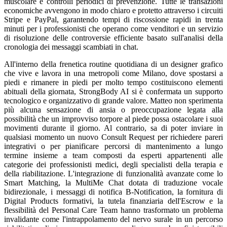
muscolare e controlli periodici di prevenzione. Tutte le transazioni
economiche avvengono in modo chiaro e protetto attraverso i circuiti
Stripe e PayPal, garantendo tempi di riscossione rapidi in trenta
minuti per i professionisti che operano come venditori e un servizio
di risoluzione delle controversie efficiente basato sull'analisi della
cronologia dei messaggi scambiati in chat.
All'interno della frenetica routine quotidiana di un designer grafico
che vive e lavora in una metropoli come Milano, dove spostarsi a
piedi e rimanere in piedi per molto tempo costituiscono elementi
abituali della giornata, StrongBody AI si è confermata un supporto
tecnologico e organizzativo di grande valore. Matteo non sperimenta
più alcuna sensazione di ansia o preoccupazione legata alla
possibilità che un improvviso torpore al piede possa ostacolare i suoi
movimenti durante il giorno. Al contrario, sa di poter inviare in
qualsiasi momento un nuovo Consult Request per richiedere pareri
integrativi o per pianificare percorsi di mantenimento a lungo
termine insieme a team composti da esperti appartenenti alle
categorie dei professionisti medici, degli specialisti della terapia e
della riabilitazione. L'integrazione di funzionalità avanzate come lo
Smart Matching, la MultiMe Chat dotata di traduzione vocale
bidirezionale, i messaggi di notifica B-Notification, la fornitura di
Digital Products formativi, la tutela finanziaria dell'Escrow e la
flessibilità del Personal Care Team hanno trasformato un problema
invalidante come l'intrappolamento del nervo surale in un percorso