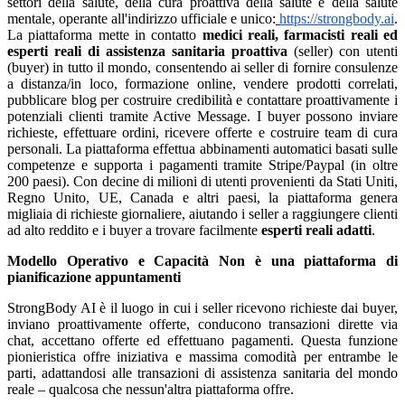
settori della salute, della cura proattiva della salute e della salute
mentale, operante all'indirizzo ufficiale e unico:
https://strongbody.ai
.
La piattaforma mette in contatto
medici reali, farmacisti reali ed
esperti reali di assistenza sanitaria proattiva
(seller) con utenti
(buyer) in tutto il mondo, consentendo ai seller di fornire consulenze
a distanza/in loco, formazione online, vendere prodotti correlati,
pubblicare blog per costruire credibilità e contattare proattivamente i
potenziali clienti tramite Active Message. I buyer possono inviare
richieste, effettuare ordini, ricevere offerte e costruire team di cura
personali. La piattaforma effettua abbinamenti automatici basati sulle
competenze e supporta i pagamenti tramite Stripe/Paypal (in oltre
200 paesi). Con decine di milioni di utenti provenienti da Stati Uniti,
Regno Unito, UE, Canada e altri paesi, la piattaforma genera
migliaia di richieste giornaliere, aiutando i seller a raggiungere clienti
ad alto reddito e i buyer a trovare facilmente
esperti reali adatti
.
Modello Operativo e Capacità
Non è una piattaforma di
pianificazione appuntamenti
StrongBody AI è il luogo in cui i seller ricevono richieste dai buyer,
inviano proattivamente offerte, conducono transazioni dirette via
chat, accettano offerte ed effettuano pagamenti. Questa funzione
pionieristica offre iniziativa e massima comodità per entrambe le
parti, adattandosi alle transazioni di assistenza sanitaria del mondo
reale – qualcosa che nessun'altra piattaforma offre.