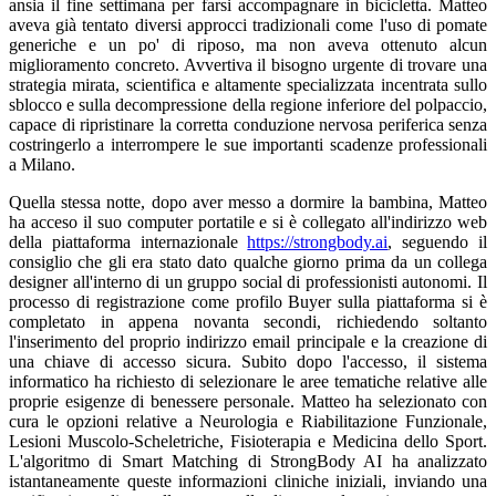
ansia il fine settimana per farsi accompagnare in bicicletta. Matteo
aveva già tentato diversi approcci tradizionali come l'uso di pomate
generiche e un po' di riposo, ma non aveva ottenuto alcun
miglioramento concreto. Avvertiva il bisogno urgente di trovare una
strategia mirata, scientifica e altamente specializzata incentrata sullo
sblocco e sulla decompressione della regione inferiore del polpaccio,
capace di ripristinare la corretta conduzione nervosa periferica senza
costringerlo a interrompere le sue importanti scadenze professionali
a Milano.
Quella stessa notte, dopo aver messo a dormire la bambina, Matteo
ha acceso il suo computer portatile e si è collegato all'indirizzo web
della piattaforma internazionale
https://strongbody.ai
, seguendo il
consiglio che gli era stato dato qualche giorno prima da un collega
designer all'interno di un gruppo social di professionisti autonomi. Il
processo di registrazione come profilo Buyer sulla piattaforma si è
completato in appena novanta secondi, richiedendo soltanto
l'inserimento del proprio indirizzo email principale e la creazione di
una chiave di accesso sicura. Subito dopo l'accesso, il sistema
informatico ha richiesto di selezionare le aree tematiche relative alle
proprie esigenze di benessere personale. Matteo ha selezionato con
cura le opzioni relative a Neurologia e Riabilitazione Funzionale,
Lesioni Muscolo-Scheletriche, Fisioterapia e Medicina dello Sport.
L'algoritmo di Smart Matching di StrongBody AI ha analizzato
istantaneamente queste informazioni cliniche iniziali, inviando una