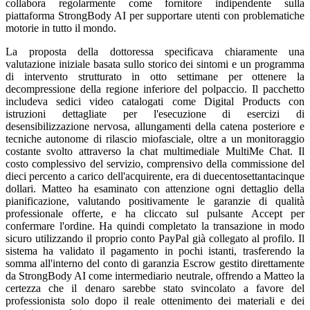
collabora regolarmente come fornitore indipendente sulla
piattaforma StrongBody AI per supportare utenti con problematiche
motorie in tutto il mondo.
La proposta della dottoressa specificava chiaramente una
valutazione iniziale basata sullo storico dei sintomi e un programma
di intervento strutturato in otto settimane per ottenere la
decompressione della regione inferiore del polpaccio. Il pacchetto
includeva sedici video catalogati come Digital Products con
istruzioni dettagliate per l'esecuzione di esercizi di
desensibilizzazione nervosa, allungamenti della catena posteriore e
tecniche autonome di rilascio miofasciale, oltre a un monitoraggio
costante svolto attraverso la chat multimediale MultiMe Chat. Il
costo complessivo del servizio, comprensivo della commissione del
dieci percento a carico dell'acquirente, era di duecentosettantacinque
dollari. Matteo ha esaminato con attenzione ogni dettaglio della
pianificazione, valutando positivamente le garanzie di qualità
professionale offerte, e ha cliccato sul pulsante Accept per
confermare l'ordine. Ha quindi completato la transazione in modo
sicuro utilizzando il proprio conto PayPal già collegato al profilo. Il
sistema ha validato il pagamento in pochi istanti, trasferendo la
somma all'interno del conto di garanzia Escrow gestito direttamente
da StrongBody AI come intermediario neutrale, offrendo a Matteo la
certezza che il denaro sarebbe stato svincolato a favore del
professionista solo dopo il reale ottenimento dei materiali e dei