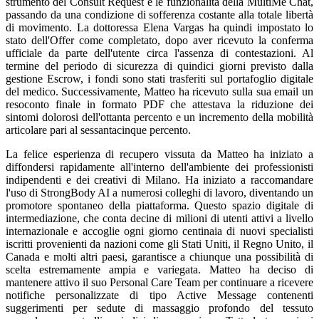
strumento del Consult Request e le funzionalità della MultiMe Chat,
passando da una condizione di sofferenza costante alla totale libertà
di movimento. La dottoressa Elena Vargas ha quindi impostato lo
stato dell'Offer come completato, dopo aver ricevuto la conferma
ufficiale da parte dell'utente circa l'assenza di contestazioni. Al
termine del periodo di sicurezza di quindici giorni previsto dalla
gestione Escrow, i fondi sono stati trasferiti sul portafoglio digitale
del medico. Successivamente, Matteo ha ricevuto sulla sua email un
resoconto finale in formato PDF che attestava la riduzione dei
sintomi dolorosi dell'ottanta percento e un incremento della mobilità
articolare pari al sessantacinque percento.
La felice esperienza di recupero vissuta da Matteo ha iniziato a
diffondersi rapidamente all'interno dell'ambiente dei professionisti
indipendenti e dei creativi di Milano. Ha iniziato a raccomandare
l'uso di StrongBody AI a numerosi colleghi di lavoro, diventando un
promotore spontaneo della piattaforma. Questo spazio digitale di
intermediazione, che conta decine di milioni di utenti attivi a livello
internazionale e accoglie ogni giorno centinaia di nuovi specialisti
iscritti provenienti da nazioni come gli Stati Uniti, il Regno Unito, il
Canada e molti altri paesi, garantisce a chiunque una possibilità di
scelta estremamente ampia e variegata. Matteo ha deciso di
mantenere attivo il suo Personal Care Team per continuare a ricevere
notifiche personalizzate di tipo Active Message contenenti
suggerimenti per sedute di massaggio profondo del tessuto