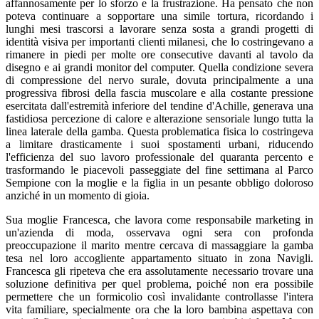
affannosamente per lo sforzo e la frustrazione. Ha pensato che non
poteva continuare a sopportare una simile tortura, ricordando i
lunghi mesi trascorsi a lavorare senza sosta a grandi progetti di
identità visiva per importanti clienti milanesi, che lo costringevano a
rimanere in piedi per molte ore consecutive davanti al tavolo da
disegno e ai grandi monitor del computer. Quella condizione severa
di compressione del nervo surale, dovuta principalmente a una
progressiva fibrosi della fascia muscolare e alla costante pressione
esercitata dall'estremità inferiore del tendine d'Achille, generava una
fastidiosa percezione di calore e alterazione sensoriale lungo tutta la
linea laterale della gamba. Questa problematica fisica lo costringeva
a limitare drasticamente i suoi spostamenti urbani, riducendo
l'efficienza del suo lavoro professionale del quaranta percento e
trasformando le piacevoli passeggiate del fine settimana al Parco
Sempione con la moglie e la figlia in un pesante obbligo doloroso
anziché in un momento di gioia.
Sua moglie Francesca, che lavora come responsabile marketing in
un'azienda di moda, osservava ogni sera con profonda
preoccupazione il marito mentre cercava di massaggiare la gamba
tesa nel loro accogliente appartamento situato in zona Navigli.
Francesca gli ripeteva che era assolutamente necessario trovare una
soluzione definitiva per quel problema, poiché non era possibile
permettere che un formicolio così invalidante controllasse l'intera
vita familiare, specialmente ora che la loro bambina aspettava con