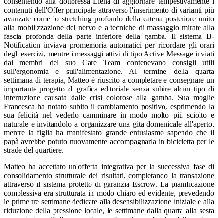
consentendo alla dottoressa Elena di aggiornare tempestivamente i
contenuti dell'Offer principale attraverso l'inserimento di varianti più
avanzate come lo stretching profondo della catena posteriore unito
alla mobilizzazione del nervo e a tecniche di massaggio mirate alla
fascia profonda della parte inferiore della gamba. Il sistema B-
Notification inviava promemoria automatici per ricordare gli orari
degli esercizi, mentre i messaggi attivi di tipo Active Message inviati
dai membri del suo Care Team contenevano consigli utili
sull'ergonomia e sull'alimentazione. Al termine della quarta
settimana di terapia, Matteo è riuscito a completare e consegnare un
importante progetto di grafica editoriale senza subire alcun tipo di
interruzione causata dalle crisi dolorose alla gamba. Sua moglie
Francesca ha notato subito il cambiamento positivo, esprimendo la
sua felicità nel vederlo camminare in modo molto più sciolto e
naturale e invitandolo a organizzare una gita domenicale all'aperto,
mentre la figlia ha manifestato grande entusiasmo sapendo che il
papà avrebbe potuto nuovamente accompagnarla in bicicletta per le
strade del quartiere.
Matteo ha accettato un'offerta integrativa per la successiva fase di
consolidamento strutturale dei risultati, completando la transazione
attraverso il sistema protetto di garanzia Escrow. La pianificazione
complessiva era strutturata in modo chiaro ed evidente, prevedendo
le prime tre settimane dedicate alla desensibilizzazione iniziale e alla
riduzione della pressione locale, le settimane dalla quarta alla sesta