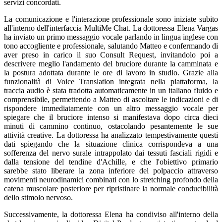
servizi concordati.
La comunicazione e l'interazione professionale sono iniziate subito
all'interno dell'interfaccia MultiMe Chat. La dottoressa Elena Vargas
ha inviato un primo messaggio vocale parlando in lingua inglese con
tono accogliente e professionale, salutando Matteo e confermando di
aver preso in carico il suo Consult Request, invitandolo poi a
descrivere meglio l'andamento del bruciore durante la camminata e
la postura adottata durante le ore di lavoro in studio. Grazie alla
funzionalità di Voice Translation integrata nella piattaforma, la
traccia audio è stata tradotta automaticamente in un italiano fluido e
comprensibile, permettendo a Matteo di ascoltare le indicazioni e di
rispondere immediatamente con un altro messaggio vocale per
spiegare che il bruciore intenso si manifestava dopo circa dieci
minuti di cammino continuo, ostacolando pesantemente le sue
attività creative. La dottoressa ha analizzato tempestivamente questi
dati spiegando che la situazione clinica corrispondeva a una
sofferenza del nervo surale intrappolato dai tessuti fasciali rigidi e
dalla tensione del tendine d'Achille, e che l'obiettivo primario
sarebbe stato liberare la zona inferiore del polpaccio attraverso
movimenti neurodinamici combinati con lo stretching profondo della
catena muscolare posteriore per ripristinare la normale conducibilità
dello stimolo nervoso.
Successivamente, la dottoressa Elena ha condiviso all'interno della