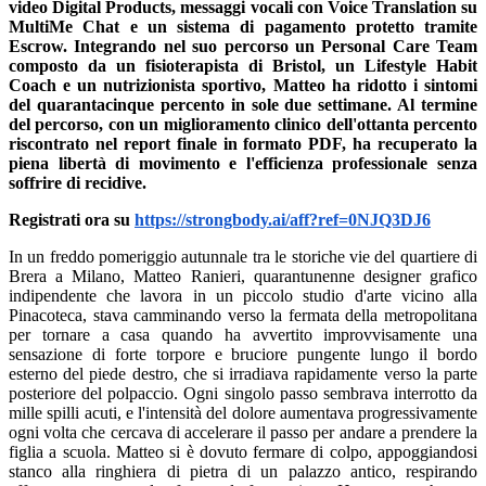
video Digital Products, messaggi vocali con Voice Translation su
MultiMe Chat e un sistema di pagamento protetto tramite
Escrow. Integrando nel suo percorso un Personal Care Team
composto da un fisioterapista di Bristol, un Lifestyle Habit
Coach e un nutrizionista sportivo, Matteo ha ridotto i sintomi
del quarantacinque percento in sole due settimane. Al termine
del percorso, con un miglioramento clinico dell'ottanta percento
riscontrato nel report finale in formato PDF, ha recuperato la
piena libertà di movimento e l'efficienza professionale senza
soffrire di recidive.
Registrati ora su
https://strongbody.ai/aff?ref=0NJQ3DJ6
In un freddo pomeriggio autunnale tra le storiche vie del quartiere di
Brera a Milano, Matteo Ranieri, quarantunenne designer grafico
indipendente che lavora in un piccolo studio d'arte vicino alla
Pinacoteca, stava camminando verso la fermata della metropolitana
per tornare a casa quando ha avvertito improvvisamente una
sensazione di forte torpore e bruciore pungente lungo il bordo
esterno del piede destro, che si irradiava rapidamente verso la parte
posteriore del polpaccio. Ogni singolo passo sembrava interrotto da
mille spilli acuti, e l'intensità del dolore aumentava progressivamente
ogni volta che cercava di accelerare il passo per andare a prendere la
figlia a scuola. Matteo si è dovuto fermare di colpo, appoggiandosi
stanco alla ringhiera di pietra di un palazzo antico, respirando