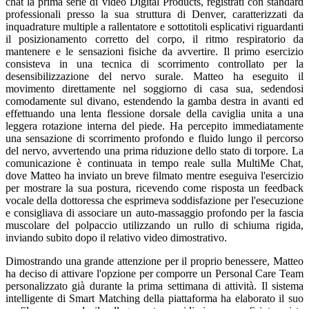
chat la prima serie di video Digital Products, registrati con standard
professionali presso la sua struttura di Denver, caratterizzati da
inquadrature multiple a rallentatore e sottotitoli esplicativi riguardanti
il posizionamento corretto del corpo, il ritmo respiratorio da
mantenere e le sensazioni fisiche da avvertire. Il primo esercizio
consisteva in una tecnica di scorrimento controllato per la
desensibilizzazione del nervo surale. Matteo ha eseguito il
movimento direttamente nel soggiorno di casa sua, sedendosi
comodamente sul divano, estendendo la gamba destra in avanti ed
effettuando una lenta flessione dorsale della caviglia unita a una
leggera rotazione interna del piede. Ha percepito immediatamente
una sensazione di scorrimento profondo e fluido lungo il percorso
del nervo, avvertendo una prima riduzione dello stato di torpore. La
comunicazione è continuata in tempo reale sulla MultiMe Chat,
dove Matteo ha inviato un breve filmato mentre eseguiva l'esercizio
per mostrare la sua postura, ricevendo come risposta un feedback
vocale della dottoressa che esprimeva soddisfazione per l'esecuzione
e consigliava di associare un auto-massaggio profondo per la fascia
muscolare del polpaccio utilizzando un rullo di schiuma rigida,
inviando subito dopo il relativo video dimostrativo.
Dimostrando una grande attenzione per il proprio benessere, Matteo
ha deciso di attivare l'opzione per comporre un Personal Care Team
personalizzato già durante la prima settimana di attività. Il sistema
intelligente di Smart Matching della piattaforma ha elaborato il suo