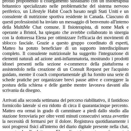
profilo proponendo il collegamento sussidiario con un fisioterapista
britannico specializzato nelle problematiche del sistema nervoso
periferico, un Lifestyle Habit Coach basato negli Stati Uniti e un
consulente di nutrizione sportiva residente in Canada. Ciascuno di
questi professionisti ha inviato un messaggio di benvenuto all'interno
della MultiMe Chat comune. Il fisioterapista, di nome Mark e
operante a Bristol, ha spiegato che avrebbe collaborato in sinergia
con la dottoressa Elena per ottimizzare l'efficacia dei movimenti di
sblocco fasciale. Grazie a questo gruppo coordinato di esperti,
Matteo ha potuto beneficiare di un supporto interdisciplinare
completo. Il consulente nutrizionale ha suggerito l'integrazione di
elementi naturali ad azione anti-infiammatoria, mostrando i prodotti
idonei presenti nella sezione e-commerce della piattaforma e
assistendolo nella creazione di un Consult Request per l'acquisto
guidato, mentre il coach comportamentale gli ha fornito una serie di
schede pratiche per organizzare brevi pause attive e correggere la
postura della schiena e delle gambe mentre lavorava davanti alla
scrivania da disegno.
Arrivati alla seconda settimana del percorso riabilitativo, il fastidioso
formicolio laterale si era ridotto di circa il quarantacinque percento.
Matteo era ormai in grado di camminare a piedi dallo studio alla
stazione ferroviaria per oltre venti minuti consecutivi senza avvertire
la necessità di fermarsi per il dolore. Registrava quotidianamente i
suoi progressi fisici all'interno del diario digitale presente nella chat,