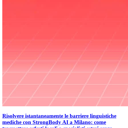
Risolvere istantaneamente le barriere linguistiche
mediche con StrongBody AI a Milano: come