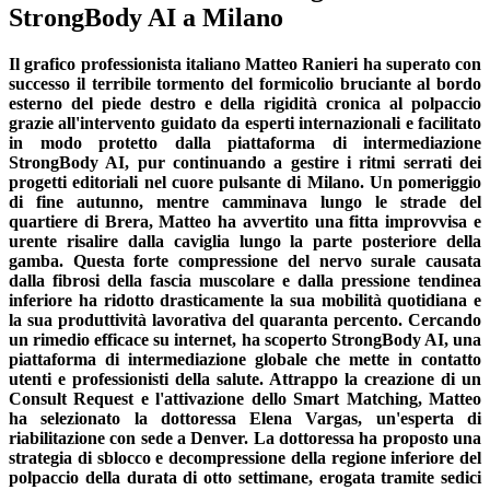
StrongBody AI a Milano
Il grafico professionista italiano Matteo Ranieri ha superato con
successo il terribile tormento del formicolio bruciante al bordo
esterno del piede destro e della rigidità cronica al polpaccio
grazie all'intervento guidato da esperti internazionali e facilitato
in modo protetto dalla piattaforma di intermediazione
StrongBody AI, pur continuando a gestire i ritmi serrati dei
progetti editoriali nel cuore pulsante di Milano. Un pomeriggio
di fine autunno, mentre camminava lungo le strade del
quartiere di Brera, Matteo ha avvertito una fitta improvvisa e
urente risalire dalla caviglia lungo la parte posteriore della
gamba. Questa forte compressione del nervo surale causata
dalla fibrosi della fascia muscolare e dalla pressione tendinea
inferiore ha ridotto drasticamente la sua mobilità quotidiana e
la sua produttività lavorativa del quaranta percento. Cercando
un rimedio efficace su internet, ha scoperto StrongBody AI, una
piattaforma di intermediazione globale che mette in contatto
utenti e professionisti della salute. Attrappo la creazione di un
Consult Request e l'attivazione dello Smart Matching, Matteo
ha selezionato la dottoressa Elena Vargas, un'esperta di
riabilitazione con sede a Denver. La dottoressa ha proposto una
strategia di sblocco e decompressione della regione inferiore del
polpaccio della durata di otto settimane, erogata tramite sedici