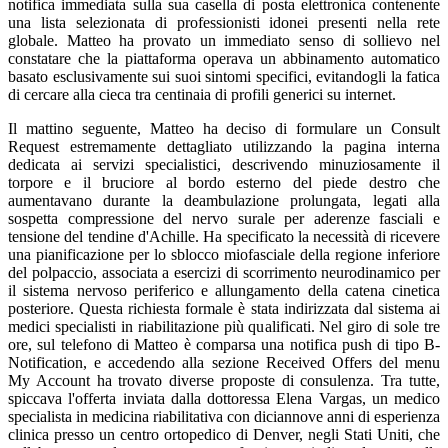
notifica immediata sulla sua casella di posta elettronica contenente
una lista selezionata di professionisti idonei presenti nella rete
globale. Matteo ha provato un immediato senso di sollievo nel
constatare che la piattaforma operava un abbinamento automatico
basato esclusivamente sui suoi sintomi specifici, evitandogli la fatica
di cercare alla cieca tra centinaia di profili generici su internet.
Il mattino seguente, Matteo ha deciso di formulare un Consult
Request estremamente dettagliato utilizzando la pagina interna
dedicata ai servizi specialistici, descrivendo minuziosamente il
torpore e il bruciore al bordo esterno del piede destro che
aumentavano durante la deambulazione prolungata, legati alla
sospetta compressione del nervo surale per aderenze fasciali e
tensione del tendine d'Achille. Ha specificato la necessità di ricevere
una pianificazione per lo sblocco miofasciale della regione inferiore
del polpaccio, associata a esercizi di scorrimento neurodinamico per
il sistema nervoso periferico e allungamento della catena cinetica
posteriore. Questa richiesta formale è stata indirizzata dal sistema ai
medici specialisti in riabilitazione più qualificati. Nel giro di sole tre
ore, sul telefono di Matteo è comparsa una notifica push di tipo B-
Notification, e accedendo alla sezione Received Offers del menu
My Account ha trovato diverse proposte di consulenza. Tra tutte,
spiccava l'offerta inviata dalla dottoressa Elena Vargas, un medico
specialista in medicina riabilitativa con diciannove anni di esperienza
clinica presso un centro ortopedico di Denver, negli Stati Uniti, che