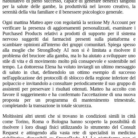
riabilitativo di pieno successo, capace di generare benefici tangibili
per la salute delle gambe, la produttività nel lavoro creativo, la
serenità della vita familiare e il benessere psicologico generale.
Ogni mattina Matteo apre con regolarità la sezione My Account per
verificare la presenza di aggiornamenti personalizzati, esaminare i
Purchased Products relativi a prodotti di supporto per il sistema
nervoso suggeriti dai farmacisti presenti sulla piattaforma e
scambiare opinioni all'interno dei gruppi comunitari. Spiega spesso
alla moglie che StrongBody AI non si è limitata a risolvere il
problema del bruciore alla gamba, ma lo ha aiutato a sviluppare uno
stile di vita e di movimento molto più consapevole e sostenibile nel
tempo. La dottoressa Elena ha voluto inviargli un ultimo messaggio
di saluto in chat, definendolo un ottimo esempio di successo
nell'applicazione dei protocolli di sblocco della regione inferiore del
polpaccio e invitandolo a consultare periodicamente il suo gruppo di
assistenti per preservare i risultati ottenuti. Matteo ha accolto con
favore il suggerimento e ha confermato l'accettazione di una nuova
proposta per un programma di mantenimento trimestrale,
completando la transazione in totale sicurezza.
Moltissimi altri utenti che si trovano in condizioni simili in città
come Torino, Roma o Bologna hanno scoperto la possibilità di
risolvere i loro disagi fisici utilizzando lo strumento del Consult
Request e attingendo alla vasta rete di specialisti in medicina