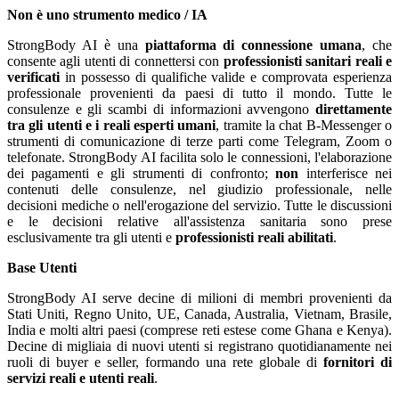
Non è uno strumento medico / IA
StrongBody AI è una
piattaforma di connessione umana
, che
consente agli utenti di connettersi con
professionisti sanitari reali e
verificati
in possesso di qualifiche valide e comprovata esperienza
professionale provenienti da paesi di tutto il mondo. Tutte le
consulenze e gli scambi di informazioni avvengono
direttamente
tra gli utenti e i reali esperti umani
, tramite la chat B-Messenger o
strumenti di comunicazione di terze parti come Telegram, Zoom o
telefonate. StrongBody AI facilita solo le connessioni, l'elaborazione
dei pagamenti e gli strumenti di confronto;
non
interferisce nei
contenuti delle consulenze, nel giudizio professionale, nelle
decisioni mediche o nell'erogazione del servizio. Tutte le discussioni
e le decisioni relative all'assistenza sanitaria sono prese
esclusivamente tra gli utenti e
professionisti reali abilitati
.
Base Utenti
StrongBody AI serve decine di milioni di membri provenienti da
Stati Uniti, Regno Unito, UE, Canada, Australia, Vietnam, Brasile,
India e molti altri paesi (comprese reti estese come Ghana e Kenya).
Decine di migliaia di nuovi utenti si registrano quotidianamente nei
ruoli di buyer e seller, formando una rete globale di
fornitori di
servizi reali e utenti reali
.