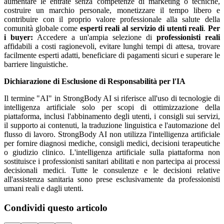
aumentare le entrate senza competenze di marketing o tecniche,
costruire un marchio personale, monetizzare il tempo libero e
contribuire con il proprio valore professionale alla salute della
comunità globale come
esperti reali al servizio di utenti reali
.
Per
i buyer:
Accedere a un'ampia selezione di
professionisti reali
affidabili a costi ragionevoli, evitare lunghi tempi di attesa, trovare
facilmente esperti adatti, beneficiare di pagamenti sicuri e superare le
barriere linguistiche.
Dichiarazione di Esclusione di Responsabilità per l'IA
Il termine "AI" in StrongBody AI si riferisce all'uso di tecnologie di
intelligenza artificiale solo per scopi di ottimizzazione della
piattaforma, inclusi l'abbinamento degli utenti, i consigli sui servizi,
il supporto ai contenuti, la traduzione linguistica e l'automazione del
flusso di lavoro. StrongBody AI non utilizza l'intelligenza artificiale
per fornire diagnosi mediche, consigli medici, decisioni terapeutiche
o giudizio clinico. L'intelligenza artificiale sulla piattaforma non
sostituisce i professionisti sanitari abilitati e non partecipa ai processi
decisionali medici. Tutte le consulenze e le decisioni relative
all'assistenza sanitaria sono prese esclusivamente da professionisti
umani reali e dagli utenti.
Condividi questo articolo