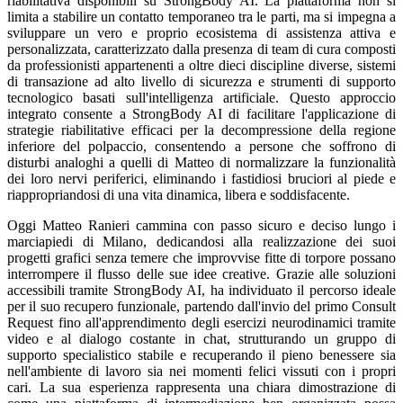
riabilitativa disponibili su StrongBody AI. La piattaforma non si
limita a stabilire un contatto temporaneo tra le parti, ma si impegna a
sviluppare un vero e proprio ecosistema di assistenza attiva e
personalizzata, caratterizzato dalla presenza di team di cura composti
da professionisti appartenenti a oltre dieci discipline diverse, sistemi
di transazione ad alto livello di sicurezza e strumenti di supporto
tecnologico basati sull'intelligenza artificiale. Questo approccio
integrato consente a StrongBody AI di facilitare l'applicazione di
strategie riabilitative efficaci per la decompressione della regione
inferiore del polpaccio, consentendo a persone che soffrono di
disturbi analoghi a quelli di Matteo di normalizzare la funzionalità
dei loro nervi periferici, eliminando i fastidiosi bruciori al piede e
riappropriandosi di una vita dinamica, libera e soddisfacente.
Oggi Matteo Ranieri cammina con passo sicuro e deciso lungo i
marciapiedi di Milano, dedicandosi alla realizzazione dei suoi
progetti grafici senza temere che improvvise fitte di torpore possano
interrompere il flusso delle sue idee creative. Grazie alle soluzioni
accessibili tramite StrongBody AI, ha individuato il percorso ideale
per il suo recupero funzionale, partendo dall'invio del primo Consult
Request fino all'apprendimento degli esercizi neurodinamici tramite
video e al dialogo costante in chat, strutturando un gruppo di
supporto specialistico stabile e recuperando il pieno benessere sia
nell'ambiente di lavoro sia nei momenti felici vissuti con i propri
cari. La sua esperienza rappresenta una chiara dimostrazione di