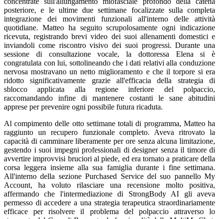
concentrate sull'allungamento miofasciale profondo della catena
posteriore, e le ultime due settimane focalizzate sulla completa
integrazione dei movimenti funzionali all'interno delle attività
quotidiane. Matteo ha seguito scrupolosamente ogni indicazione
ricevuta, registrando brevi video dei suoi allenamenti domestici e
inviandoli come riscontro visivo dei suoi progressi. Durante una
sessione di consultazione vocale, la dottoressa Elena si è
congratulata con lui, sottolineando che i dati relativi alla conduzione
nervosa mostravano un netto miglioramento e che il torpore si era
ridotto significativamente grazie all'efficacia della strategia di
sblocco applicata alla regione inferiore del polpaccio,
raccomandando infine di mantenere costanti le sane abitudini
apprese per prevenire ogni possibile futura ricaduta.
Al compimento delle otto settimane totali di programma, Matteo ha
raggiunto un recupero funzionale completo. Aveva ritrovato la
capacità di camminare liberamente per ore senza alcuna limitazione,
gestendo i suoi impegni professionali di designer senza il timore di
avvertire improvvisi bruciori al piede, ed era tornato a praticare della
corsa leggera insieme alla sua famiglia durante i fine settimana.
All'interno della sezione Purchased Service del suo pannello My
Account, ha voluto rilasciare una recensione molto positiva,
affermando che l'intermediazione di StrongBody AI gli aveva
permesso di accedere a una strategia terapeutica straordinariamente
efficace per risolvere il problema del polpaccio attraverso lo