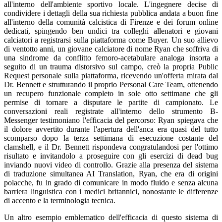
all'interno dell'ambiente sportivo locale. L'ingegnere decise di
condividere i dettagli della sua richiesta pubblica andata a buon fine
all'interno della comunità calcistica di Firenze e dei forum online
dedicati, spingendo ben undici tra colleghi allenatori e giovani
calciatori a registrarsi sulla piattaforma come Buyer. Un suo allievo
di ventotto anni, un giovane calciatore di nome Ryan che soffriva di
una sindrome da conflitto femoro-acetabulare analoga insorta a
seguito di un trauma distorsivo sul campo, creò la propria Public
Request personale sulla piattaforma, ricevendo un'offerta mirata dal
Dr. Bennett e strutturando il proprio Personal Care Team, ottenendo
un recupero funzionale completo in sole otto settimane che gli
permise di tornare a disputare le partite di campionato. Le
conversazioni reali registrate all'interno dello strumento B-
Messenger testimoniano l'efficacia del percorso: Ryan spiegava che
il dolore avvertito durante l'apertura dell'anca era quasi del tutto
scomparso dopo la terza settimana di esecuzione costante del
clamshell, e il Dr. Bennett rispondeva congratulandosi per l'ottimo
risultato e invitandolo a proseguire con gli esercizi di dead bug
inviando nuovi video di controllo. Grazie alla presenza del sistema
di traduzione simultanea AI Translation, Ryan, che era di origini
polacche, fu in grado di comunicare in modo fluido e senza alcuna
barriera linguistica con i medici britannici, nonostante le differenze
di accento e la terminologia tecnica.
Un altro esempio emblematico dell'efficacia di questo sistema di