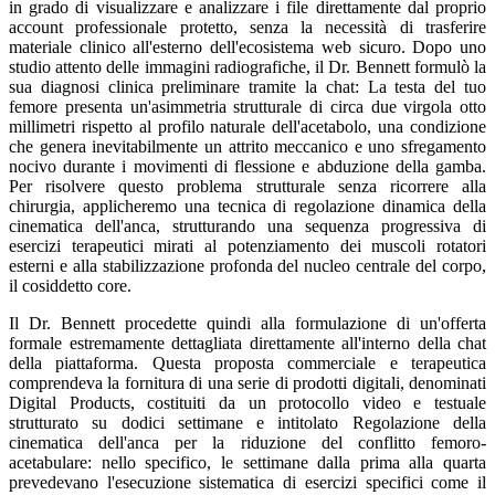
in grado di visualizzare e analizzare i file direttamente dal proprio
account professionale protetto, senza la necessità di trasferire
materiale clinico all'esterno dell'ecosistema web sicuro. Dopo uno
studio attento delle immagini radiografiche, il Dr. Bennett formulò la
sua diagnosi clinica preliminare tramite la chat: La testa del tuo
femore presenta un'asimmetria strutturale di circa due virgola otto
millimetri rispetto al profilo naturale dell'acetabolo, una condizione
che genera inevitabilmente un attrito meccanico e uno sfregamento
nocivo durante i movimenti di flessione e abduzione della gamba.
Per risolvere questo problema strutturale senza ricorrere alla
chirurgia, applicheremo una tecnica di regolazione dinamica della
cinematica dell'anca, strutturando una sequenza progressiva di
esercizi terapeutici mirati al potenziamento dei muscoli rotatori
esterni e alla stabilizzazione profonda del nucleo centrale del corpo,
il cosiddetto core.
Il Dr. Bennett procedette quindi alla formulazione di un'offerta
formale estremamente dettagliata direttamente all'interno della chat
della piattaforma. Questa proposta commerciale e terapeutica
comprendeva la fornitura di una serie di prodotti digitali, denominati
Digital Products, costituiti da un protocollo video e testuale
strutturato su dodici settimane e intitolato Regolazione della
cinematica dell'anca per la riduzione del conflitto femoro-
acetabulare: nello specifico, le settimane dalla prima alla quarta
prevedevano l'esecuzione sistematica di esercizi specifici come il