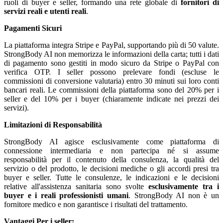
ruoli di buyer e seller, formando una rete globale di
fornitori di
servizi reali e utenti reali
.
Pagamenti Sicuri
La piattaforma integra Stripe e PayPal, supportando più di 50 valute.
StrongBody AI non memorizza le informazioni della carta; tutti i dati
di pagamento sono gestiti in modo sicuro da Stripe o PayPal con
verifica OTP. I seller possono prelevare fondi (escluse le
commissioni di conversione valutaria) entro 30 minuti sui loro conti
bancari reali. Le commissioni della piattaforma sono del 20% per i
seller e del 10% per i buyer (chiaramente indicate nei prezzi dei
servizi).
Limitazioni di Responsabilità
StrongBody AI agisce esclusivamente come piattaforma di
connessione intermediaria e non partecipa né si assume
responsabilità per il contenuto della consulenza, la qualità del
servizio o del prodotto, le decisioni mediche o gli accordi presi tra
buyer e seller. Tutte le consulenze, le indicazioni e le decisioni
relative all'assistenza sanitaria sono svolte
esclusivamente tra i
buyer e i reali professionisti umani
. StrongBody AI non è un
fornitore medico e non garantisce i risultati del trattamento.
Vantaggi
Per i seller: