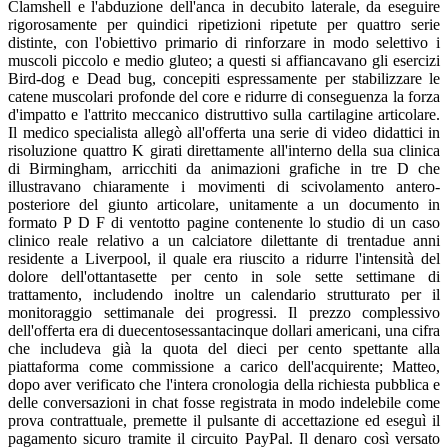
Clamshell e l'abduzione dell'anca in decubito laterale, da eseguire
rigorosamente per quindici ripetizioni ripetute per quattro serie
distinte, con l'obiettivo primario di rinforzare in modo selettivo i
muscoli piccolo e medio gluteo; a questi si affiancavano gli esercizi
Bird-dog e Dead bug, concepiti espressamente per stabilizzare le
catene muscolari profonde del core e ridurre di conseguenza la forza
d'impatto e l'attrito meccanico distruttivo sulla cartilagine articolare.
Il medico specialista allegò all'offerta una serie di video didattici in
risoluzione quattro K girati direttamente all'interno della sua clinica
di Birmingham, arricchiti da animazioni grafiche in tre D che
illustravano chiaramente i movimenti di scivolamento antero-
posteriore del giunto articolare, unitamente a un documento in
formato P D F di ventotto pagine contenente lo studio di un caso
clinico reale relativo a un calciatore dilettante di trentadue anni
residente a Liverpool, il quale era riuscito a ridurre l'intensità del
dolore dell'ottantasette per cento in sole sette settimane di
trattamento, includendo inoltre un calendario strutturato per il
monitoraggio settimanale dei progressi. Il prezzo complessivo
dell'offerta era di duecentosessantacinque dollari americani, una cifra
che includeva già la quota del dieci per cento spettante alla
piattaforma come commissione a carico dell'acquirente; Matteo,
dopo aver verificato che l'intera cronologia della richiesta pubblica e
delle conversazioni in chat fosse registrata in modo indelebile come
prova contrattuale, premette il pulsante di accettazione ed eseguì il
pagamento sicuro tramite il circuito PayPal. Il denaro così versato