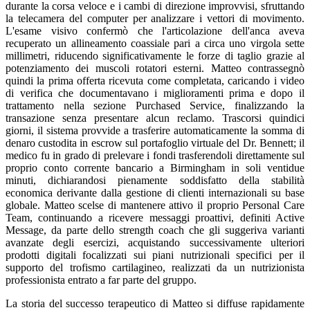
durante la corsa veloce e i cambi di direzione improvvisi, sfruttando
la telecamera del computer per analizzare i vettori di movimento.
L'esame visivo confermò che l'articolazione dell'anca aveva
recuperato un allineamento coassiale pari a circa uno virgola sette
millimetri, riducendo significativamente le forze di taglio grazie al
potenziamento dei muscoli rotatori esterni. Matteo contrassegnò
quindi la prima offerta ricevuta come completata, caricando i video
di verifica che documentavano i miglioramenti prima e dopo il
trattamento nella sezione Purchased Service, finalizzando la
transazione senza presentare alcun reclamo. Trascorsi quindici
giorni, il sistema provvide a trasferire automaticamente la somma di
denaro custodita in escrow sul portafoglio virtuale del Dr. Bennett; il
medico fu in grado di prelevare i fondi trasferendoli direttamente sul
proprio conto corrente bancario a Birmingham in soli ventidue
minuti, dichiarandosi pienamente soddisfatto della stabilità
economica derivante dalla gestione di clienti internazionali su base
globale. Matteo scelse di mantenere attivo il proprio Personal Care
Team, continuando a ricevere messaggi proattivi, definiti Active
Message, da parte dello strength coach che gli suggeriva varianti
avanzate degli esercizi, acquistando successivamente ulteriori
prodotti digitali focalizzati sui piani nutrizionali specifici per il
supporto del trofismo cartilagineo, realizzati da un nutrizionista
professionista entrato a far parte del gruppo.
La storia del successo terapeutico di Matteo si diffuse rapidamente