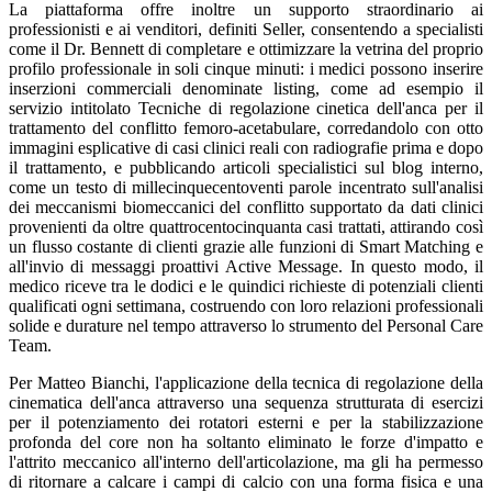
La piattaforma offre inoltre un supporto straordinario ai
professionisti e ai venditori, definiti Seller, consentendo a specialisti
come il Dr. Bennett di completare e ottimizzare la vetrina del proprio
profilo professionale in soli cinque minuti: i medici possono inserire
inserzioni commerciali denominate listing, come ad esempio il
servizio intitolato Tecniche di regolazione cinetica dell'anca per il
trattamento del conflitto femoro-acetabulare, corredandolo con otto
immagini esplicative di casi clinici reali con radiografie prima e dopo
il trattamento, e pubblicando articoli specialistici sul blog interno,
come un testo di millecinquecentoventi parole incentrato sull'analisi
dei meccanismi biomeccanici del conflitto supportato da dati clinici
provenienti da oltre quattrocentocinquanta casi trattati, attirando così
un flusso costante di clienti grazie alle funzioni di Smart Matching e
all'invio di messaggi proattivi Active Message. In questo modo, il
medico riceve tra le dodici e le quindici richieste di potenziali clienti
qualificati ogni settimana, costruendo con loro relazioni professionali
solide e durature nel tempo attraverso lo strumento del Personal Care
Team.
Per Matteo Bianchi, l'applicazione della tecnica di regolazione della
cinematica dell'anca attraverso una sequenza strutturata di esercizi
per il potenziamento dei rotatori esterni e per la stabilizzazione
profonda del core non ha soltanto eliminato le forze d'impatto e
l'attrito meccanico all'interno dell'articolazione, ma gli ha permesso
di ritornare a calcare i campi di calcio con una forma fisica e una