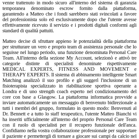
venne trattenuto in modo sicuro all'interno del sistema di garanzia
temporanea denominato escrow fornito dalla piattaforma,
garantendo a Matteo che i fondi sarebbero stati svincolati a favore
del professionista solo ed esclusivamente dopo che l'utente avesse
effettivamente ricevuto il servizio e i prodotti digitali conformi agli
standard di qualità pattuiti.
Matteo decise di sfruttare appieno le potenzialità della piattaforma
per strutturare un vero e proprio team di assistenza personale che lo
seguisse nel lungo periodo, una funzione denominata Personal Care
Team. All'interno della sezione My Account, selezionò e attivò tre
categorie distinte di specialisti denominate rispettivamente
MEDICAL EXPERTS, FITNESS AND MOVEMENT e
THERAPY EXPERTS. Il sistema di abbinamento intelligente Smart
Matching analizzò il suo profilo e gli suggerì l'inclusione di un
fisioterapista specializzato in riabilitazione sportiva operante a
Londra e di uno strength coach esperto nel condizionamento del
core con base a Glasgow. La piattaforma informatica provvide a
inviare automaticamente un messaggio di benvenuto bidirezionale a
tutti i membri del gruppo, formulato in questo modo: Benvenuti al
Dr. Bennett e a tutto lo staff terapeutico, l'utente Matteo Bianchi vi
ha inseriti ufficialmente all'interno del proprio Personal Care Team
con il ruolo di specialisti per il recupero funzionale dell'anca.
Confidiamo nella vostra collaborazione professionale per supportare
il paziente e permettergli di tornare a giocare sui campi da calcio nel