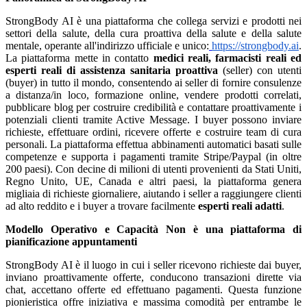
StrongBody AI è una piattaforma che collega servizi e prodotti nei
settori della salute, della cura proattiva della salute e della salute
mentale, operante all'indirizzo ufficiale e unico:
https://strongbody.ai
.
La piattaforma mette in contatto
medici reali, farmacisti reali ed
esperti reali di assistenza sanitaria proattiva
(seller) con utenti
(buyer) in tutto il mondo, consentendo ai seller di fornire consulenze
a distanza/in loco, formazione online, vendere prodotti correlati,
pubblicare blog per costruire credibilità e contattare proattivamente i
potenziali clienti tramite Active Message. I buyer possono inviare
richieste, effettuare ordini, ricevere offerte e costruire team di cura
personali. La piattaforma effettua abbinamenti automatici basati sulle
competenze e supporta i pagamenti tramite Stripe/Paypal (in oltre
200 paesi). Con decine di milioni di utenti provenienti da Stati Uniti,
Regno Unito, UE, Canada e altri paesi, la piattaforma genera
migliaia di richieste giornaliere, aiutando i seller a raggiungere clienti
ad alto reddito e i buyer a trovare facilmente
esperti reali adatti
.
Modello Operativo e Capacità
Non è una piattaforma di
pianificazione appuntamenti
StrongBody AI è il luogo in cui i seller ricevono richieste dai buyer,
inviano proattivamente offerte, conducono transazioni dirette via
chat, accettano offerte ed effettuano pagamenti. Questa funzione
pionieristica offre iniziativa e massima comodità per entrambe le