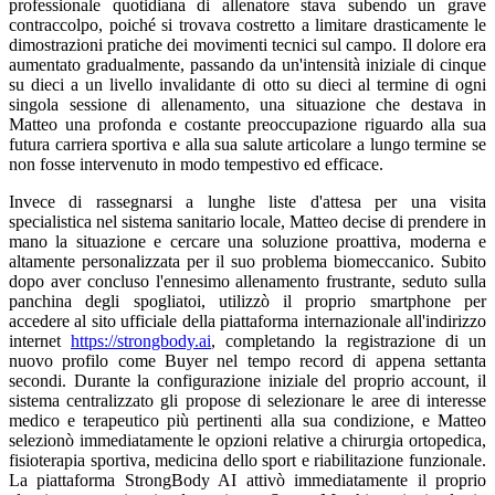
professionale quotidiana di allenatore stava subendo un grave
contraccolpo, poiché si trovava costretto a limitare drasticamente le
dimostrazioni pratiche dei movimenti tecnici sul campo. Il dolore era
aumentato gradualmente, passando da un'intensità iniziale di cinque
su dieci a un livello invalidante di otto su dieci al termine di ogni
singola sessione di allenamento, una situazione che destava in
Matteo una profonda e costante preoccupazione riguardo alla sua
futura carriera sportiva e alla sua salute articolare a lungo termine se
non fosse intervenuto in modo tempestivo ed efficace.
Invece di rassegnarsi a lunghe liste d'attesa per una visita
specialistica nel sistema sanitario locale, Matteo decise di prendere in
mano la situazione e cercare una soluzione proattiva, moderna e
altamente personalizzata per il suo problema biomeccanico. Subito
dopo aver concluso l'ennesimo allenamento frustrante, seduto sulla
panchina degli spogliatoi, utilizzò il proprio smartphone per
accedere al sito ufficiale della piattaforma internazionale all'indirizzo
internet
https://strongbody.ai
, completando la registrazione di un
nuovo profilo come Buyer nel tempo record di appena settanta
secondi. Durante la configurazione iniziale del proprio account, il
sistema centralizzato gli propose di selezionare le aree di interesse
medico e terapeutico più pertinenti alla sua condizione, e Matteo
selezionò immediatamente le opzioni relative a chirurgia ortopedica,
fisioterapia sportiva, medicina dello sport e riabilitazione funzionale.
La piattaforma StrongBody AI attivò immediatamente il proprio