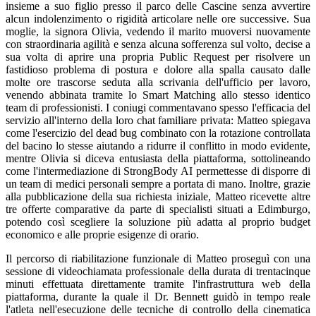
insieme a suo figlio presso il parco delle Cascine senza avvertire
alcun indolenzimento o rigidità articolare nelle ore successive. Sua
moglie, la signora Olivia, vedendo il marito muoversi nuovamente
con straordinaria agilità e senza alcuna sofferenza sul volto, decise a
sua volta di aprire una propria Public Request per risolvere un
fastidioso problema di postura e dolore alla spalla causato dalle
molte ore trascorse seduta alla scrivania dell'ufficio per lavoro,
venendo abbinata tramite lo Smart Matching allo stesso identico
team di professionisti. I coniugi commentavano spesso l'efficacia del
servizio all'interno della loro chat familiare privata: Matteo spiegava
come l'esercizio del dead bug combinato con la rotazione controllata
del bacino lo stesse aiutando a ridurre il conflitto in modo evidente,
mentre Olivia si diceva entusiasta della piattaforma, sottolineando
come l'intermediazione di StrongBody AI permettesse di disporre di
un team di medici personali sempre a portata di mano. Inoltre, grazie
alla pubblicazione della sua richiesta iniziale, Matteo ricevette altre
tre offerte comparative da parte di specialisti situati a Edimburgo,
potendo così scegliere la soluzione più adatta al proprio budget
economico e alle proprie esigenze di orario.
Il percorso di riabilitazione funzionale di Matteo proseguì con una
sessione di videochiamata professionale della durata di trentacinque
minuti effettuata direttamente tramite l'infrastruttura web della
piattaforma, durante la quale il Dr. Bennett guidò in tempo reale
l'atleta nell'esecuzione delle tecniche di controllo della cinematica