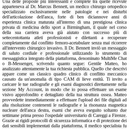
Una delle proposte più interessanti e complete tra quelle ricevute
apparteneva al Dr. Marcus Bennett, un medico chirurgo ortopedico
specializzato esclusivamente nelle patologie e nei disturbi
dell'articolazione dell'anca, forte di ben diciannove anni di
esperienza clinica maturata all'interno di una prestigiosa clinica
privata di medicina dello sport a Birmingham, il quale nel corso
della sua carriera aveva già aiutato con successo più di
settecentottanta atleti professionisti e dilettanti a recuperare
completamente dal conflitto femoro-acetabulare senza mai ricorrere
all'intervento chirurgico invasivo. Il Dr. Bennett inviò un messaggio
di saluto cordiale e professionale utilizzando lo strumento di
messaggistica integrato della piattaforma, denominato MultiMe Chat
o B-Messenger, scrivendo quanto segue: Gentile Matteo, ho
analizzato attentamente la tua richiesta pubblica. Quello che descrivi
appare come un classico quadro clinico di conflitto meccanico
causato da un'anomalia di tipo CAM di lieve entità. Ti invito a
caricare le tue radiografie e gli esami diagnostici direttamente nella
sezione My Account, in modo che io possa effettuare un esame
visivo approfondito e dettagliato della tua struttura ossea. Matteo
provvedette immediatamente a effettuare l'upload dei file digitali ad
alta risoluzione contenenti le radiografie e la risonanza magnetica
nucleare dell'anca destra, esami che aveva eseguito soltanto due
settimane prima presso l'ospedale universitario di Careggi a Firenze.
Grazie ai rigidi protocolli di sicurezza informatica e di protezione dei
dati sensibili implementati dalla piattaforma, il medico specialista fu