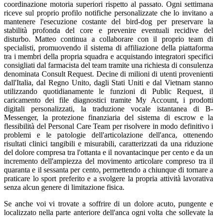
coordinazione motoria superiori rispetto al passato. Ogni settimana
riceve sul proprio profilo notifiche personalizzate che lo invitano a
mantenere l'esecuzione costante del bird-dog per preservare la
stabilità profonda del core e prevenire eventuali recidive del
disturbo. Matteo continua a collaborare con il proprio team di
specialisti, promuovendo il sistema di affiliazione della piattaforma
tra i membri della propria squadra e acquistando integratori specifici
consigliati dal farmacista del team tramite una richiesta di consulenza
denominata Consult Request. Decine di milioni di utenti provenienti
dall'Italia, dal Regno Unito, dagli Stati Uniti e dal Vietnam stanno
utilizzando quotidianamente le funzioni di Public Request, il
caricamento dei file diagnostici tramite My Account, i prodotti
digitali personalizzati, la traduzione vocale istantanea di B-
Messenger, la protezione finanziaria del sistema di escrow e la
flessibilità del Personal Care Team per risolvere in modo definitivo i
problemi e le patologie dell'articolazione dell'anca, ottenendo
risultati clinici tangibili e misurabili, caratterizzati da una riduzione
del dolore compresa tra l'ottanta e il novantacinque per cento e da un
incremento dell'ampiezza del movimento articolare compreso tra il
quaranta e il sessanta per cento, permettendo a chiunque di tornare a
praticare lo sport preferito e a svolgere la propria attività lavorativa
senza alcun genere di limitazione fisica.
Se anche voi vi trovate a soffrire di un dolore acuto, pungente e
localizzato nella parte anteriore dell'anca ogni volta che sollevate la