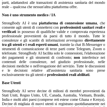
parti, adattandosi alle transazioni di assistenza sanitaria del mondo
reale – qualcosa che nessun'altra piattaforma offre.
Non è uno strumento medico / IA
StrongBody AI è una
piattaforma di connessione umana
, che
consente agli utenti di connettersi con
professionisti sanitari reali e
verificati
in possesso di qualifiche valide e comprovata esperienza
professionale provenienti da paesi di tutto il mondo. Tutte le
consulenze e gli scambi di informazioni avvengono
direttamente
tra gli utenti e i reali esperti umani
, tramite la chat B-Messenger o
strumenti di comunicazione di terze parti come Telegram, Zoom o
telefonate. StrongBody AI facilita solo le connessioni, l'elaborazione
dei pagamenti e gli strumenti di confronto;
non
interferisce nei
contenuti delle consulenze, nel giudizio professionale, nelle
decisioni mediche o nell'erogazione del servizio. Tutte le discussioni
e le decisioni relative all'assistenza sanitaria sono prese
esclusivamente tra gli utenti e
professionisti reali abilitati
.
Base Utenti
StrongBody AI serve decine di milioni di membri provenienti da
Stati Uniti, Regno Unito, UE, Canada, Australia, Vietnam, Brasile,
India e molti altri paesi (comprese reti estese come Ghana e Kenya).
Decine di migliaia di nuovi utenti si registrano quotidianamente nei