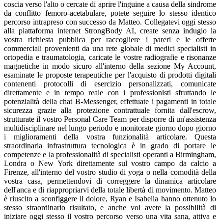
coscia verso l'alto o cercate di aprire l'inguine a causa della sindrome
da conflitto femoro-acetabulare, potete seguire lo stesso identico
percorso intrapreso con successo da Matteo. Collegatevi oggi stesso
alla piattaforma internet StrongBody AI, create senza indugio la
vostra richiesta pubblica per raccogliere i pareri e le offerte
commerciali provenienti da una rete globale di medici specialisti in
ortopedia e traumatologia, caricate le vostre radiografie e risonanze
magnetiche in modo sicuro all'interno della sezione My Account,
esaminate le proposte terapeutiche per l'acquisto di prodotti digitali
contenenti protocolli di esercizio personalizzati, comunicate
direttamente e in tempo reale con i professionisti sfruttando le
potenzialità della chat B-Messenger, effettuate i pagamenti in totale
sicurezza grazie alla protezione contrattuale fornita dall'escrow,
strutturate il vostro Personal Care Team per disporre di un'assistenza
multidisciplinare nel lungo periodo e monitorate giorno dopo giorno
i miglioramenti della vostra funzionalità articolare. Questa
straordinaria infrastruttura tecnologica è in grado di portare le
competenze e la professionalità di specialisti operanti a Birmingham,
Londra o New York direttamente sul vostro campo da calcio a
Firenze, all'interno del vostro studio di yoga o nella comodità della
vostra casa, permettendovi di correggere la dinamica articolare
dell'anca e di riappropriarvi della totale libertà di movimento. Matteo
è riuscito a sconfiggere il dolore, Ryan e Isabella hanno ottenuto lo
stesso straordinario risultato, e anche voi avete la possibilità di
iniziare oggi stesso il vostro percorso verso una vita sana, attiva e