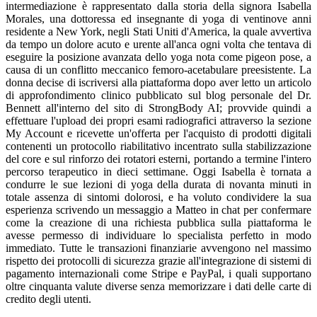
intermediazione è rappresentato dalla storia della signora Isabella
Morales, una dottoressa ed insegnante di yoga di ventinove anni
residente a New York, negli Stati Uniti d'America, la quale avvertiva
da tempo un dolore acuto e urente all'anca ogni volta che tentava di
eseguire la posizione avanzata dello yoga nota come pigeon pose, a
causa di un conflitto meccanico femoro-acetabulare preesistente. La
donna decise di iscriversi alla piattaforma dopo aver letto un articolo
di approfondimento clinico pubblicato sul blog personale del Dr.
Bennett all'interno del sito di StrongBody AI; provvide quindi a
effettuare l'upload dei propri esami radiografici attraverso la sezione
My Account e ricevette un'offerta per l'acquisto di prodotti digitali
contenenti un protocollo riabilitativo incentrato sulla stabilizzazione
del core e sul rinforzo dei rotatori esterni, portando a termine l'intero
percorso terapeutico in dieci settimane. Oggi Isabella è tornata a
condurre le sue lezioni di yoga della durata di novanta minuti in
totale assenza di sintomi dolorosi, e ha voluto condividere la sua
esperienza scrivendo un messaggio a Matteo in chat per confermare
come la creazione di una richiesta pubblica sulla piattaforma le
avesse permesso di individuare lo specialista perfetto in modo
immediato. Tutte le transazioni finanziarie avvengono nel massimo
rispetto dei protocolli di sicurezza grazie all'integrazione di sistemi di
pagamento internazionali come Stripe e PayPal, i quali supportano
oltre cinquanta valute diverse senza memorizzare i dati delle carte di
credito degli utenti.