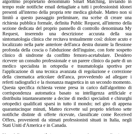
algoritmo proprietario denominato Smart Matching, inviando in
tempo reale notifiche email dettagliate a tutti i professionisti idonei
presenti all'interno della propria rete medica globale. Matteo non si
limitò a questo passaggio preliminare, ma scelse di creare una
richiesta pubblica formale, definita Public Request, all'interno della
sezione dedicata del proprio pannello di controllo denominata My
Request, inserendo una descrizione accurata della sua
sintomatologia clinica che recitava testualmente così: dolore acuto e
localizzato nella parte anteriore dell'anca destra durante la flessione
profonda della coscia o l'abduzione dell'inguine, con forte sospetto
clinico di sindrome da conflitto femoro-acetabulare. Desidero
ricevere un consulto professionale e un parere clinico da parte di un
medico specialista in ortopedia e traumatologia sportiva per
l'applicazione di una tecnica avanzata di regolazione e correzione
della cinematica articolare dell'anca, provvedendo ad allegare i
referti radiografici e la risonanza magnetica in un secondo momento.
Questa specifica richiesta venne presa in carico dall'algoritmo di
corrispondenza automatica basato su intelligenza artificiale e
distribuita istantaneamente a decine di medici specialisti e chirurghi
ortopedici qualificati sparsi in tutto il mondo; nel giro di appena
quarantacinque minuti, Matteo ricevette sul proprio telefono sette
notifiche distinte di offerte ricevute, classificate come Received
Offers, provenienti da stimati professionisti situati in Italia, negli
Stati Uniti d'America e in Canada.