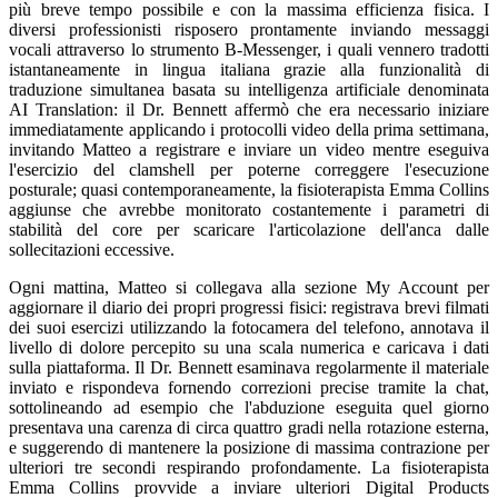
più breve tempo possibile e con la massima efficienza fisica. I
diversi professionisti risposero prontamente inviando messaggi
vocali attraverso lo strumento B-Messenger, i quali vennero tradotti
istantaneamente in lingua italiana grazie alla funzionalità di
traduzione simultanea basata su intelligenza artificiale denominata
AI Translation: il Dr. Bennett affermò che era necessario iniziare
immediatamente applicando i protocolli video della prima settimana,
invitando Matteo a registrare e inviare un video mentre eseguiva
l'esercizio del clamshell per poterne correggere l'esecuzione
posturale; quasi contemporaneamente, la fisioterapista Emma Collins
aggiunse che avrebbe monitorato costantemente i parametri di
stabilità del core per scaricare l'articolazione dell'anca dalle
sollecitazioni eccessive.
Ogni mattina, Matteo si collegava alla sezione My Account per
aggiornare il diario dei propri progressi fisici: registrava brevi filmati
dei suoi esercizi utilizzando la fotocamera del telefono, annotava il
livello di dolore percepito su una scala numerica e caricava i dati
sulla piattaforma. Il Dr. Bennett esaminava regolarmente il materiale
inviato e rispondeva fornendo correzioni precise tramite la chat,
sottolineando ad esempio che l'abduzione eseguita quel giorno
presentava una carenza di circa quattro gradi nella rotazione esterna,
e suggerendo di mantenere la posizione di massima contrazione per
ulteriori tre secondi respirando profondamente. La fisioterapista
Emma Collins provvide a inviare ulteriori Digital Products