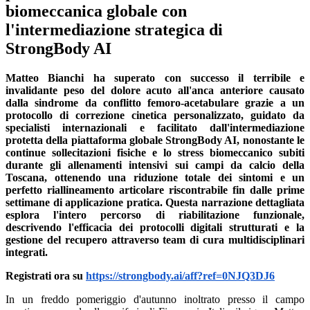
biomeccanica globale con
l'intermediazione strategica di
StrongBody AI
Matteo Bianchi ha superato con successo il terribile e
invalidante peso del dolore acuto all'anca anteriore causato
dalla sindrome da conflitto femoro-acetabulare grazie a un
protocollo di correzione cinetica personalizzato, guidato da
specialisti internazionali e facilitato dall'intermediazione
protetta della piattaforma globale StrongBody AI, nonostante le
continue sollecitazioni fisiche e lo stress biomeccanico subiti
durante gli allenamenti intensivi sui campi da calcio della
Toscana, ottenendo una riduzione totale dei sintomi e un
perfetto riallineamento articolare riscontrabile fin dalle prime
settimane di applicazione pratica. Questa narrazione dettagliata
esplora l'intero percorso di riabilitazione funzionale,
descrivendo l'efficacia dei protocolli digitali strutturati e la
gestione del recupero attraverso team di cura multidisciplinari
integrati.
Registrati ora su
https://strongbody.ai/aff?ref=0NJQ3DJ6
In un freddo pomeriggio d'autunno inoltrato presso il campo