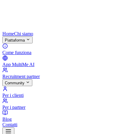
Home
Chi siamo
Piattaforma
Come funziona
App MultiMe AI
Recruitment partner
Community
Per i clienti
Per i partner
Blog
Contatti