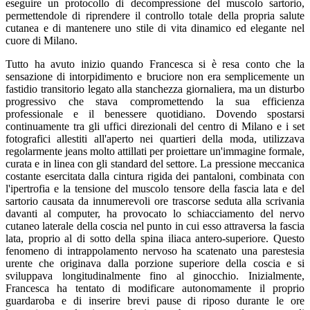
eseguire un protocollo di decompressione del muscolo sartorio,
permettendole di riprendere il controllo totale della propria salute
cutanea e di mantenere uno stile di vita dinamico ed elegante nel
cuore di Milano.
Tutto ha avuto inizio quando Francesca si è resa conto che la
sensazione di intorpidimento e bruciore non era semplicemente un
fastidio transitorio legato alla stanchezza giornaliera, ma un disturbo
progressivo che stava compromettendo la sua efficienza
professionale e il benessere quotidiano. Dovendo spostarsi
continuamente tra gli uffici direzionali del centro di Milano e i set
fotografici allestiti all'aperto nei quartieri della moda, utilizzava
regolarmente jeans molto attillati per proiettare un'immagine formale,
curata e in linea con gli standard del settore. La pressione meccanica
costante esercitata dalla cintura rigida dei pantaloni, combinata con
l'ipertrofia e la tensione del muscolo tensore della fascia lata e del
sartorio causata da innumerevoli ore trascorse seduta alla scrivania
davanti al computer, ha provocato lo schiacciamento del nervo
cutaneo laterale della coscia nel punto in cui esso attraversa la fascia
lata, proprio al di sotto della spina iliaca antero-superiore. Questo
fenomeno di intrappolamento nervoso ha scatenato una parestesia
urente che originava dalla porzione superiore della coscia e si
sviluppava longitudinalmente fino al ginocchio. Inizialmente,
Francesca ha tentato di modificare autonomamente il proprio
guardaroba e di inserire brevi pause di riposo durante le ore