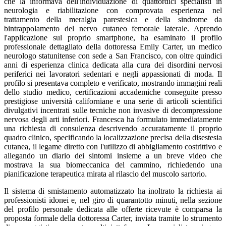
che la informava dell'individuazione di quattordici specialisti in
neurologia e riabilitazione con comprovata esperienza nel
trattamento della meralgia parestesica e della sindrome da
bintrappolamento del nervo cutaneo femorale laterale. Aprendo
l'applicazione sul proprio smartphone, ha esaminato il profilo
professionale dettagliato della dottoressa Emily Carter, un medico
neurologo statunitense con sede a San Francisco, con oltre quindici
anni di esperienza clinica dedicata alla cura dei disordini nervosi
periferici nei lavoratori sedentari e negli appassionati di moda. Il
profilo si presentava completo e verificato, mostrando immagini reali
dello studio medico, certificazioni accademiche conseguite presso
prestigiose università californiane e una serie di articoli scientifici
divulgativi incentrati sulle tecniche non invasive di decompressione
nervosa degli arti inferiori. Francesca ha formulato immediatamente
una richiesta di consulenza descrivendo accuratamente il proprio
quadro clinico, specificando la localizzazione precisa della disestesia
cutanea, il legame diretto con l'utilizzo di abbigliamento costrittivo e
allegando un diario dei sintomi insieme a un breve video che
mostrava la sua biomeccanica del cammino, richiedendo una
pianificazione terapeutica mirata al rilascio del muscolo sartorio.
Il sistema di smistamento automatizzato ha inoltrato la richiesta ai
professionisti idonei e, nel giro di quarantotto minuti, nella sezione
del profilo personale dedicata alle offerte ricevute è comparsa la
proposta formale della dottoressa Carter, inviata tramite lo strumento