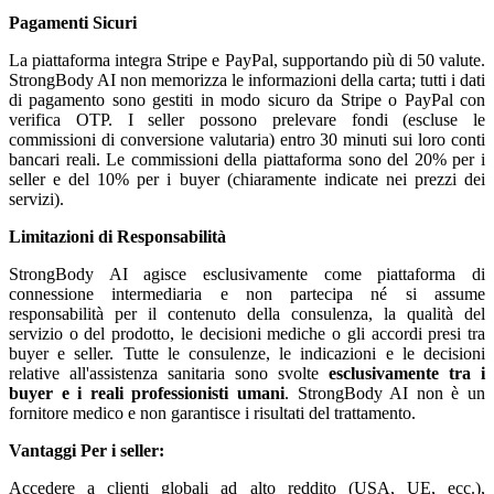
Pagamenti Sicuri
La piattaforma integra Stripe e PayPal, supportando più di 50 valute.
StrongBody AI non memorizza le informazioni della carta; tutti i dati
di pagamento sono gestiti in modo sicuro da Stripe o PayPal con
verifica OTP. I seller possono prelevare fondi (escluse le
commissioni di conversione valutaria) entro 30 minuti sui loro conti
bancari reali. Le commissioni della piattaforma sono del 20% per i
seller e del 10% per i buyer (chiaramente indicate nei prezzi dei
servizi).
Limitazioni di Responsabilità
StrongBody AI agisce esclusivamente come piattaforma di
connessione intermediaria e non partecipa né si assume
responsabilità per il contenuto della consulenza, la qualità del
servizio o del prodotto, le decisioni mediche o gli accordi presi tra
buyer e seller. Tutte le consulenze, le indicazioni e le decisioni
relative all'assistenza sanitaria sono svolte
esclusivamente tra i
buyer e i reali professionisti umani
. StrongBody AI non è un
fornitore medico e non garantisce i risultati del trattamento.
Vantaggi
Per i seller:
Accedere a clienti globali ad alto reddito (USA, UE, ecc.),