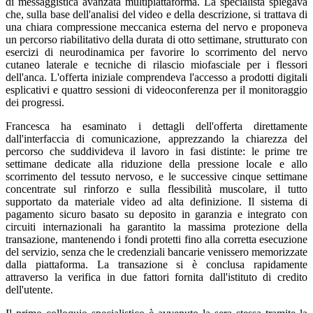
di messaggistica avanzata multipiattaforma. La specialista spiegava
che, sulla base dell'analisi del video e della descrizione, si trattava di
una chiara compressione meccanica esterna del nervo e proponeva
un percorso riabilitativo della durata di otto settimane, strutturato con
esercizi di neurodinamica per favorire lo scorrimento del nervo
cutaneo laterale e tecniche di rilascio miofasciale per i flessori
dell'anca. L'offerta iniziale comprendeva l'accesso a prodotti digitali
esplicativi e quattro sessioni di videoconferenza per il monitoraggio
dei progressi.
Francesca ha esaminato i dettagli dell'offerta direttamente
dall'interfaccia di comunicazione, apprezzando la chiarezza del
percorso che suddivideva il lavoro in fasi distinte: le prime tre
settimane dedicate alla riduzione della pressione locale e allo
scorrimento del tessuto nervoso, e le successive cinque settimane
concentrate sul rinforzo e sulla flessibilità muscolare, il tutto
supportato da materiale video ad alta definizione. Il sistema di
pagamento sicuro basato su deposito in garanzia e integrato con
circuiti internazionali ha garantito la massima protezione della
transazione, mantenendo i fondi protetti fino alla corretta esecuzione
del servizio, senza che le credenziali bancarie venissero memorizzate
dalla piattaforma. La transazione si è conclusa rapidamente
attraverso la verifica in due fattori fornita dall'istituto di credito
dell'utente.