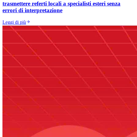
trasmettere referti locali a specialisti esteri senza
errori di interpretazione
Leggi di più