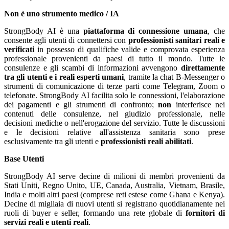
Non è uno strumento medico / IA
StrongBody AI è una
piattaforma di connessione umana
, che
consente agli utenti di connettersi con
professionisti sanitari reali e
verificati
in possesso di qualifiche valide e comprovata esperienza
professionale provenienti da paesi di tutto il mondo. Tutte le
consulenze e gli scambi di informazioni avvengono
direttamente
tra gli utenti e i reali esperti umani
, tramite la chat B-Messenger o
strumenti di comunicazione di terze parti come Telegram, Zoom o
telefonate. StrongBody AI facilita solo le connessioni, l'elaborazione
dei pagamenti e gli strumenti di confronto;
non
interferisce nei
contenuti delle consulenze, nel giudizio professionale, nelle
decisioni mediche o nell'erogazione del servizio. Tutte le discussioni
e le decisioni relative all'assistenza sanitaria sono prese
esclusivamente tra gli utenti e
professionisti reali abilitati
.
Base Utenti
StrongBody AI serve decine di milioni di membri provenienti da
Stati Uniti, Regno Unito, UE, Canada, Australia, Vietnam, Brasile,
India e molti altri paesi (comprese reti estese come Ghana e Kenya).
Decine di migliaia di nuovi utenti si registrano quotidianamente nei
ruoli di buyer e seller, formando una rete globale di
fornitori di
servizi reali e utenti reali
.