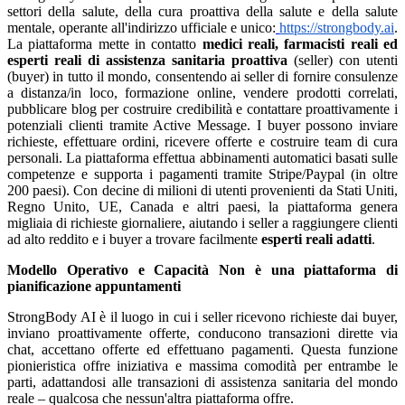
settori della salute, della cura proattiva della salute e della salute
mentale, operante all'indirizzo ufficiale e unico:
https://strongbody.ai
.
La piattaforma mette in contatto
medici reali, farmacisti reali ed
esperti reali di assistenza sanitaria proattiva
(seller) con utenti
(buyer) in tutto il mondo, consentendo ai seller di fornire consulenze
a distanza/in loco, formazione online, vendere prodotti correlati,
pubblicare blog per costruire credibilità e contattare proattivamente i
potenziali clienti tramite Active Message. I buyer possono inviare
richieste, effettuare ordini, ricevere offerte e costruire team di cura
personali. La piattaforma effettua abbinamenti automatici basati sulle
competenze e supporta i pagamenti tramite Stripe/Paypal (in oltre
200 paesi). Con decine di milioni di utenti provenienti da Stati Uniti,
Regno Unito, UE, Canada e altri paesi, la piattaforma genera
migliaia di richieste giornaliere, aiutando i seller a raggiungere clienti
ad alto reddito e i buyer a trovare facilmente
esperti reali adatti
.
Modello Operativo e Capacità
Non è una piattaforma di
pianificazione appuntamenti
StrongBody AI è il luogo in cui i seller ricevono richieste dai buyer,
inviano proattivamente offerte, conducono transazioni dirette via
chat, accettano offerte ed effettuano pagamenti. Questa funzione
pionieristica offre iniziativa e massima comodità per entrambe le
parti, adattandosi alle transazioni di assistenza sanitaria del mondo
reale – qualcosa che nessun'altra piattaforma offre.