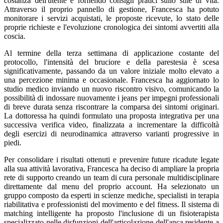
costanza dell'utente e fornendo consigli pratici sullo stile di vita.
Attraverso il proprio pannello di gestione, Francesca ha potuto
monitorare i servizi acquistati, le proposte ricevute, lo stato delle
proprie richieste e l'evoluzione cronologica dei sintomi avvertiti alla
coscia.
Al termine della terza settimana di applicazione costante del
protocollo, l'intensità del bruciore e della parestesia è scesa
significativamente, passando da un valore iniziale molto elevato a
una percezione minima e occasionale. Francesca ha aggiornato lo
studio medico inviando un nuovo riscontro visivo, comunicando la
possibilità di indossare nuovamente i jeans per impegni professionali
di breve durata senza riscontrare la comparsa dei sintomi originari.
La dottoressa ha quindi formulato una proposta integrativa per una
successiva verifica video, finalizzata a incrementare la difficoltà
degli esercizi di neurodinamica attraverso varianti progressive in
piedi.
Per consolidare i risultati ottenuti e prevenire future ricadute legate
alla sua attività lavorativa, Francesca ha deciso di ampliare la propria
rete di supporto creando un team di cura personale multidisciplinare
direttamente dal menu del proprio account. Ha selezionato un
gruppo composto da esperti in scienze mediche, specialisti in terapia
riabilitativa e professionisti del movimento e del fitness. Il sistema di
matching intelligente ha proposto l'inclusione di un fisioterapista
specializzato nelle disfunzioni dell'articolazione dell'anca residente a