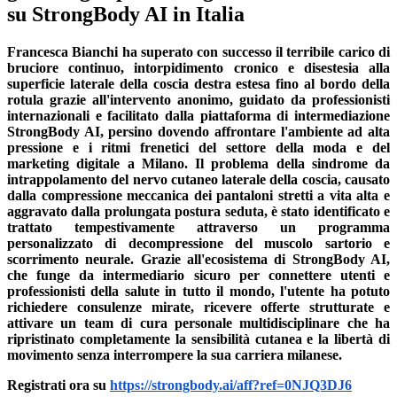
su StrongBody AI in Italia
Francesca Bianchi ha superato con successo il terribile carico di
bruciore continuo, intorpidimento cronico e disestesia alla
superficie laterale della coscia destra estesa fino al bordo della
rotula grazie all'intervento anonimo, guidato da professionisti
internazionali e facilitato dalla piattaforma di intermediazione
StrongBody AI, persino dovendo affrontare l'ambiente ad alta
pressione e i ritmi frenetici del settore della moda e del
marketing digitale a Milano. Il problema della sindrome da
intrappolamento del nervo cutaneo laterale della coscia, causato
dalla compressione meccanica dei pantaloni stretti a vita alta e
aggravato dalla prolungata postura seduta, è stato identificato e
trattato tempestivamente attraverso un programma
personalizzato di decompressione del muscolo sartorio e
scorrimento neurale. Grazie all'ecosistema di StrongBody AI,
che funge da intermediario sicuro per connettere utenti e
professionisti della salute in tutto il mondo, l'utente ha potuto
richiedere consulenze mirate, ricevere offerte strutturate e
attivare un team di cura personale multidisciplinare che ha
ripristinato completamente la sensibilità cutanea e la libertà di
movimento senza interrompere la sua carriera milanese.
Registrati ora su
https://strongbody.ai/aff?ref=0NJQ3DJ6