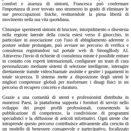
comfort e assenza di sintomi, Francesca può confermare
l'importanza di aver trovato uno strumento in grado di eliminare le
sue preoccupazioni fisiche, restituendole la piena libertà di
movimento nella sua vita quotidiana.
Chiunque sperimenti sintomi di bruciore, intorpidimento o disestesia
nella regione laterale della coscia estesi verso il ginocchio, in
particolare in associazione con l'uso di abbigliamento aderente o
posture sedute prolungate, può avviare un percorso di verifica e
consulenza registrandosi sul portale web di StrongBody AI.
Attraverso l'invio di richieste di consulenza mirate è possibile entrare
in contatto con esperti internazionali, configurare un team di cura
personalizzato mediante sistemi di selezione intelligente, interagire
direttamente tramite videochiamate assistite e gestire i pagamenti in
totale sicurezza. Il sistema mette a disposizione degli utenti le
migliori competenze globali per trasformare i disagi fisici in un
percorso di recupero concreto e duraturo.
Grazie a una comunità di utenti e professionisti distribuita in
numerosi Paesi, la piattaforma supporta i fornitori di servizi nello
sviluppo dei propri profili professionali, consentendo la
pubblicazione di competenze, la condivisione di programmi
specialistici e la diffusione di articoli informativi. Ogni utente che
intraprende questo percorso contribuisce attivamente alla crescita di
un modello di benessere consapevole e partecipativo, focalizzato