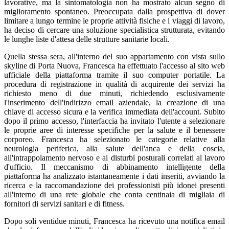
lavorative, ma la sintomatologia non ha mostrato alcun segno di
miglioramento spontaneo. Preoccupata dalla prospettiva di dover
limitare a lungo termine le proprie attività fisiche e i viaggi di lavoro,
ha deciso di cercare una soluzione specialistica strutturata, evitando
le lunghe liste d'attesa delle strutture sanitarie locali.
Quella stessa sera, all'interno del suo appartamento con vista sullo
skyline di Porta Nuova, Francesca ha effettuato l'accesso al sito web
ufficiale della piattaforma tramite il suo computer portatile. La
procedura di registrazione in qualità di acquirente dei servizi ha
richiesto meno di due minuti, richiedendo esclusivamente
l'inserimento dell'indirizzo email aziendale, la creazione di una
chiave di accesso sicura e la verifica immediata dell'account. Subito
dopo il primo accesso, l'interfaccia ha invitato l'utente a selezionare
le proprie aree di interesse specifiche per la salute e il benessere
corporeo. Francesca ha selezionato le categorie relative alla
neurologia periferica, alla salute dell'anca e della coscia,
all'intrappolamento nervoso e ai disturbi posturali correlati al lavoro
d'ufficio. Il meccanismo di abbinamento intelligente della
piattaforma ha analizzato istantaneamente i dati inseriti, avviando la
ricerca e la raccomandazione dei professionisti più idonei presenti
all'interno di una rete globale che conta centinaia di migliaia di
fornitori di servizi sanitari e di fitness.
Dopo soli ventidue minuti, Francesca ha ricevuto una notifica email