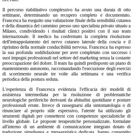
Il percorso riabilitativo complessivo ha avuto una durata di otto
settimane, determinando un recupero completo e documentato.
Francesca ha eseguito una valutazione finale della sensibilità cutanea
e della dinamica del cammino presso uno specialista privato situato a
Milano, condividendo i risultati clinici positivi con il suo team
internazionale. Il medico ha confermato la completa risoluzione
dell'intrappolamento del nervo cutaneo laterale della coscia e il
ripristino della normale conducibilità nervosa. Francesca ha espresso
la sua profonda soddisfazione per aver completato con successo i
suoi impegni professionali nel settore del marketing senza la costante
preoccupazione del dolore. Il team ha quindi predisposto un piano di
mantenimento autonomo, raccomandando l'esecuzione degli esercizi
di scorrimento neurale tre volte alla settimana e una verifica
periodica della postura seduta.
L'esperienza di Francesca evidenzia l'efficacia dei modelli di
assistenza intermediata per la risoluzione di problematiche
neurologiche periferiche derivanti da abitudini quotidiane e posture
professionali errate. Invece di rassegnarsi alla sintomatologia o di
rinunciare al proprio stile espressivo, l'utente ha utilizzato gli
strumenti digitali per connettersi con competenze specialistiche di
livello globale. Le proposte terapeutiche personalizzate, formulate
all'interno di un ambiente di comunicazione integrato dotato di
traduzione simultanea e messaggistica dedicata, hanno consentito