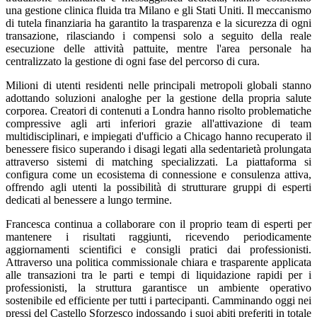
una gestione clinica fluida tra Milano e gli Stati Uniti. Il meccanismo
di tutela finanziaria ha garantito la trasparenza e la sicurezza di ogni
transazione, rilasciando i compensi solo a seguito della reale
esecuzione delle attività pattuite, mentre l'area personale ha
centralizzato la gestione di ogni fase del percorso di cura.
Milioni di utenti residenti nelle principali metropoli globali stanno
adottando soluzioni analoghe per la gestione della propria salute
corporea. Creatori di contenuti a Londra hanno risolto problematiche
compressive agli arti inferiori grazie all'attivazione di team
multidisciplinari, e impiegati d'ufficio a Chicago hanno recuperato il
benessere fisico superando i disagi legati alla sedentarietà prolungata
attraverso sistemi di matching specializzati. La piattaforma si
configura come un ecosistema di connessione e consulenza attiva,
offrendo agli utenti la possibilità di strutturare gruppi di esperti
dedicati al benessere a lungo termine.
Francesca continua a collaborare con il proprio team di esperti per
mantenere i risultati raggiunti, ricevendo periodicamente
aggiornamenti scientifici e consigli pratici dai professionisti.
Attraverso una politica commissionale chiara e trasparente applicata
alle transazioni tra le parti e tempi di liquidazione rapidi per i
professionisti, la struttura garantisce un ambiente operativo
sostenibile ed efficiente per tutti i partecipanti. Camminando oggi nei
pressi del Castello Sforzesco indossando i suoi abiti preferiti in totale