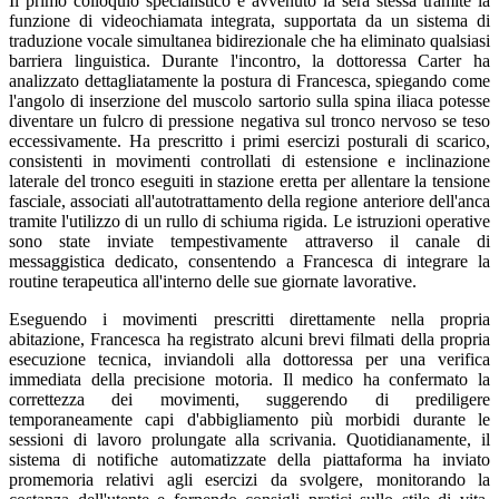
Il primo colloquio specialistico è avvenuto la sera stessa tramite la
funzione di videochiamata integrata, supportata da un sistema di
traduzione vocale simultanea bidirezionale che ha eliminato qualsiasi
barriera linguistica. Durante l'incontro, la dottoressa Carter ha
analizzato dettagliatamente la postura di Francesca, spiegando come
l'angolo di inserzione del muscolo sartorio sulla spina iliaca potesse
diventare un fulcro di pressione negativa sul tronco nervoso se teso
eccessivamente. Ha prescritto i primi esercizi posturali di scarico,
consistenti in movimenti controllati di estensione e inclinazione
laterale del tronco eseguiti in stazione eretta per allentare la tensione
fasciale, associati all'autotrattamento della regione anteriore dell'anca
tramite l'utilizzo di un rullo di schiuma rigida. Le istruzioni operative
sono state inviate tempestivamente attraverso il canale di
messaggistica dedicato, consentendo a Francesca di integrare la
routine terapeutica all'interno delle sue giornate lavorative.
Eseguendo i movimenti prescritti direttamente nella propria
abitazione, Francesca ha registrato alcuni brevi filmati della propria
esecuzione tecnica, inviandoli alla dottoressa per una verifica
immediata della precisione motoria. Il medico ha confermato la
correttezza dei movimenti, suggerendo di prediligere
temporaneamente capi d'abbigliamento più morbidi durante le
sessioni di lavoro prolungate alla scrivania. Quotidianamente, il
sistema di notifiche automatizzate della piattaforma ha inviato
promemoria relativi agli esercizi da svolgere, monitorando la