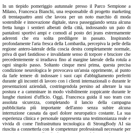
In un tiepido pomeriggio autunnale presso il Parco Sempione a
Milano, Francesca Bianchi, una responsabile di progetto marketing
di trentaquattro anni che lavora per un noto marchio di moda
sostenibile e innovazione digitale, stava passeggiando senza alcuna
fretta lungo i sentieri alberati della città, indossando un paio di
pantaloni sportivi ampi e comodi al posto dei jeans estremamente
aderenti che era solita prediligere in passato. Inspirando
profondamente l'aria fresca della Lombardia, percepiva la pelle della
regione antero-laterale della coscia destra completamente normale,
priva di quel fastidioso e invalidante senso di torpore e bruciore che
precedentemente si irradiava fino al margine laterale della rotula a
ogni singolo passo. Soltanto cinque mesi prima, questa precisa
condizione neurologica le provocava un'ansia opprimente, al punto
da farle temere di indossare i suoi capi d'abbigliamento preferiti
durante gli incontri di lavoro con i clienti internazionali o durante le
presentazioni aziendali, costringendola persino ad alterare la sua
postura e a camminare in modo visibilmente zoppicante durante le
lunghe riunioni d'ufficio. Oggi, Francesca guida il suo team con
assoluta sicurezza, completando il lancio della campagna
pubblicitaria più importante dell'anno senza subire alcuna
interruzione causata da quel dolore neuropatico costante. La sua
esperienza clinica e personale rappresenta una testimonianza reale e
vivida di come l'infrastruttura tecnologica di StrongBody AI sia
riuscita a connetterla con le competenze professionali necessarie per