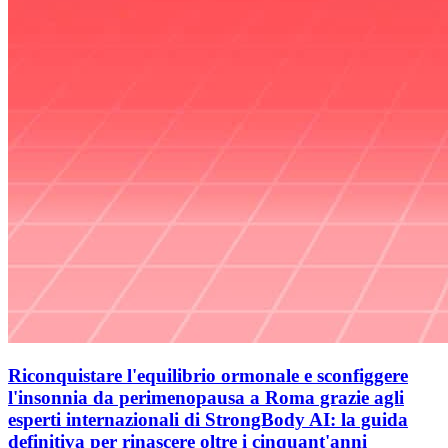
Riconquistare l'equilibrio ormonale e sconfiggere
l'insonnia da perimenopausa a Roma grazie agli
esperti internazionali di StrongBody AI: la guida
definitiva per rinascere oltre i cinquant'anni