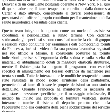
Denver e di un consulente posturale operante a New York. Nel giro
di quarantadue ore, il team terapeutico coordinato dalla dottoressa
Carter è stato attivato, consentendo ai diversi professionisti di
presentarsi e di offrire il proprio contributo per il mantenimento della
salute neurologica e tessutale della cliente.
Questo team integrato ha operato come un nucleo di assistenza
coordinata e personalizzata a lungo termine. Con cadenza
settimanale, gli specialisti si sono consultati tramite la chat di gruppo
e sessioni video congiunte per esaminare i dati biomeccanici forniti
da Francesca, inclusi i video della sua postura lavorativa registrati
nel suo ufficio a Milano. Il consulente posturale ha fornito
indicazioni precise sull'ergonomia della seduta e sulla scelta di
materiali di abbigliamento dotati di maggiore elasticità strutturale,
mentre il fisioterapista ha integrato il programma con esercizi
specifici di allungamento dei flessori dell'anca da mantenere per
trenta secondi. Tutte le interazioni e le modifiche terapeutiche sono
state registrate in modo sicuro all'interno della piattaforma,
permettendo al team di basare le proprie decisioni su uno storico
dettagliato. Quando Francesca ha manifestato la necessità di
acquistare attrezzature specifiche per il massaggio miofasciale, il
medico ha inviato una proposta di fornitura verificata, gestita
interamente tramite il sistema di deposito protetto che tutela
l'acquirente fino alla conferma della piena soddisfazione del servizio
ricevuto.