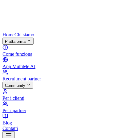
Home
Chi siamo
Piattaforma
Come funziona
App MultiMe AI
Recruitment partner
Community
Per i clienti
Per i partner
Blog
Contatti