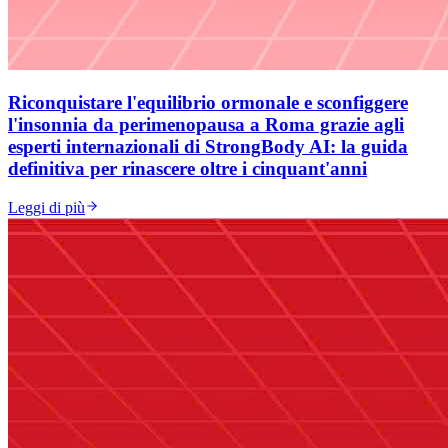
Riconquistare l'equilibrio ormonale e sconfiggere
l'insonnia da perimenopausa a Roma grazie agli
esperti internazionali di StrongBody AI: la guida
definitiva per rinascere oltre i cinquant'anni
Leggi di più