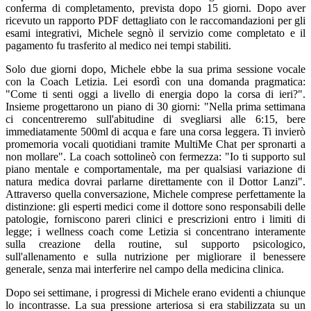
conferma di completamento, prevista dopo 15 giorni. Dopo aver
ricevuto un rapporto PDF dettagliato con le raccomandazioni per gli
esami integrativi, Michele segnò il servizio come completato e il
pagamento fu trasferito al medico nei tempi stabiliti.
Solo due giorni dopo, Michele ebbe la sua prima sessione vocale
con la Coach Letizia. Lei esordì con una domanda pragmatica:
"Come ti senti oggi a livello di energia dopo la corsa di ieri?".
Insieme progettarono un piano di 30 giorni: "Nella prima settimana
ci concentreremo sull'abitudine di svegliarsi alle 6:15, bere
immediatamente 500ml di acqua e fare una corsa leggera. Ti invierò
promemoria vocali quotidiani tramite MultiMe Chat per spronarti a
non mollare". La coach sottolineò con fermezza: "Io ti supporto sul
piano mentale e comportamentale, ma per qualsiasi variazione di
natura medica dovrai parlarne direttamente con il Dottor Lanzi".
Attraverso quella conversazione, Michele comprese perfettamente la
distinzione: gli esperti medici come il dottore sono responsabili delle
patologie, forniscono pareri clinici e prescrizioni entro i limiti di
legge; i wellness coach come Letizia si concentrano interamente
sulla creazione della routine, sul supporto psicologico,
sull'allenamento e sulla nutrizione per migliorare il benessere
generale, senza mai interferire nel campo della medicina clinica.
Dopo sei settimane, i progressi di Michele erano evidenti a chiunque
lo incontrasse. La sua pressione arteriosa si era stabilizzata su un