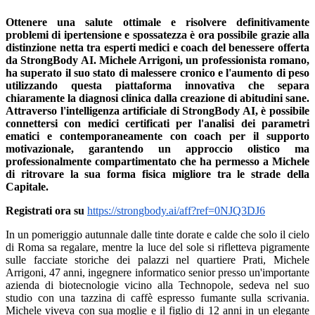
Ottenere una salute ottimale e risolvere definitivamente
problemi di ipertensione e spossatezza è ora possibile grazie alla
distinzione netta tra esperti medici e coach del benessere offerta
da StrongBody AI. Michele Arrigoni, un professionista romano,
ha superato il suo stato di malessere cronico e l'aumento di peso
utilizzando questa piattaforma innovativa che separa
chiaramente la diagnosi clinica dalla creazione di abitudini sane.
Attraverso l'intelligenza artificiale di StrongBody AI, è possibile
connettersi con medici certificati per l'analisi dei parametri
ematici e contemporaneamente con coach per il supporto
motivazionale, garantendo un approccio olistico ma
professionalmente compartimentato che ha permesso a Michele
di ritrovare la sua forma fisica migliore tra le strade della
Capitale.
Registrati ora su
https://strongbody.ai/aff?ref=0NJQ3DJ6
In un pomeriggio autunnale dalle tinte dorate e calde che solo il cielo
di Roma sa regalare, mentre la luce del sole si rifletteva pigramente
sulle facciate storiche dei palazzi nel quartiere Prati, Michele
Arrigoni, 47 anni, ingegnere informatico senior presso un'importante
azienda di biotecnologie vicino alla Technopole, sedeva nel suo
studio con una tazzina di caffè espresso fumante sulla scrivania.
Michele viveva con sua moglie e il figlio di 12 anni in un elegante