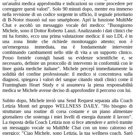
un'analisi medica approfondita e indicazioni su come procedere per
correggere questi valori". Solo 90 minuti dopo, mentre era immerso
nella revisione di un codice sorgente in ufficio, il segnale prioritario
di B-Notor risuonò sul suo smartphone. Aprì la funzione MultiMe
Chat e ascoltò un messaggio vocale del medico: "Buongiorno
Michele, sono il Dottor Roberto Lanzi. Analizzando i dati clinici che
mi ha fornito, ecco una prima valutazione medica: il suo LDL è in
una zona limite che richiede monitoraggio attento; non è
un'emergenza immediata, ma è fondamentale intervenire
combinando cambiamenti nello stile di vita a un supporto clinico.
Posso fornirle consigli basati su evidenze scientifiche e, se
necessario, definire un protocollo di intervento in conformità con le
linee guida mediche italiane". Michele percepì immediatamente la
solidità del confine professionale: il medico si concentrava sulla
diagnosi, spiegava i valori del sangue citando studi clinici come il
Framingham Heart Study e si assumeva la piena responsabilità
medica se Michele avesse deciso di approfondire il percorso con lui.
Subito dopo, Michele inviò una Send Request separata alla Coach
Letizia Monti nel gruppo WELLNESS DAILY. "Ho bisogno di
strutturare una routine di corsa costante e un piano alimentare
giornaliero che sostenga i miei livelli di energia durante il lavoro".
La risposta della Coach Letizia non si fece attendere e arrivò tramite
un messaggio vocale su MultiMe Chat con un tono caloroso ed
energico: "Ciao Michele, sono Letizia, la tua wellness coach. Sarò