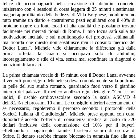
felice di accompagnarti nella creazione di abitudini concrete:
inizieremo con 4 sessioni di corsa leggera di 25 minuti a settimana,
magari approfittando della bellezza di Villa Borghese, monitoreremo
tutto tramite un diario e costruiremo pasti equilibrati con il 40% di
proteine magre da fonti locali di alta qualità che possiamo trovare
facilmente nei mercati rionali di Roma. Il mio focus sarà sulla tua
motivazione mentale e sul monitoraggio dei progressi settimanali,
ma ricorda che questo non sostituisce mai il consulto medico del
Dottor Lanzi". Michele vide chiaramente la differenza già dalla
prima offerta: la coach si occupava solo di abitudini,
incoraggiamento e stile di vita, senza mai sconfinare in diagnosi o
menzioni di farmaci.
La prima chiamata vocale di 45 minuti con il Dottor Lanzi avvenne
il venerdì pomeriggio. Michele sedeva comodamente sulla poltrona
in pelle del suo studio romano, guardando fuori verso il giardino
interno del palazzo. Il medico analizzò ogni dettaglio: "Con i suoi
indici, il rischio cardiovascolare secondo la scala ASCVD è
dell'8.2% nei prossimi 10 anni. Le consiglio ulteriori accertamenti e,
se necessario, regoleremo il percorso secondo i protocolli della
Società Italiana di Cardiologia". Michele prese appunti con cura,
dopodiché accettò l'offerta di consulenza medica al costo di 320
dollari (inclusiva della commissione del 10% per il buyer),
effettuando il pagamento tramite il sistema sicuro di escrow di
Stripe. Il denaro sarebbe rimasto bloccato in garanzia fino alla sua