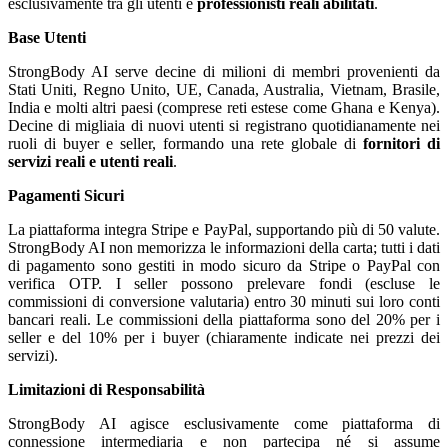
esclusivamente tra gli utenti e
professionisti reali abilitati
.
Base Utenti
StrongBody AI serve decine di milioni di membri provenienti da
Stati Uniti, Regno Unito, UE, Canada, Australia, Vietnam, Brasile,
India e molti altri paesi (comprese reti estese come Ghana e Kenya).
Decine di migliaia di nuovi utenti si registrano quotidianamente nei
ruoli di buyer e seller, formando una rete globale di
fornitori di
servizi reali e utenti reali
.
Pagamenti Sicuri
La piattaforma integra Stripe e PayPal, supportando più di 50 valute.
StrongBody AI non memorizza le informazioni della carta; tutti i dati
di pagamento sono gestiti in modo sicuro da Stripe o PayPal con
verifica OTP. I seller possono prelevare fondi (escluse le
commissioni di conversione valutaria) entro 30 minuti sui loro conti
bancari reali. Le commissioni della piattaforma sono del 20% per i
seller e del 10% per i buyer (chiaramente indicate nei prezzi dei
servizi).
Limitazioni di Responsabilità
StrongBody AI agisce esclusivamente come piattaforma di
connessione intermediaria e non partecipa né si assume