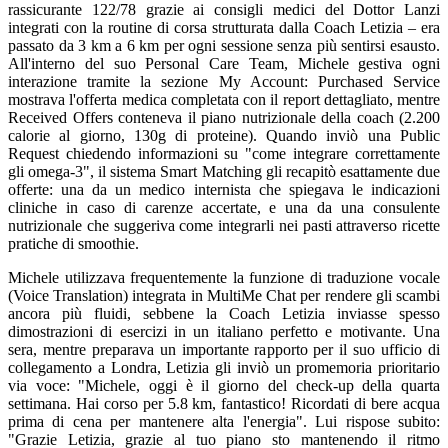
rassicurante 122/78 grazie ai consigli medici del Dottor Lanzi
integrati con la routine di corsa strutturata dalla Coach Letizia – era
passato da 3 km a 6 km per ogni sessione senza più sentirsi esausto.
All'interno del suo Personal Care Team, Michele gestiva ogni
interazione tramite la sezione My Account: Purchased Service
mostrava l'offerta medica completata con il report dettagliato, mentre
Received Offers conteneva il piano nutrizionale della coach (2.200
calorie al giorno, 130g di proteine). Quando inviò una Public
Request chiedendo informazioni su "come integrare correttamente
gli omega-3", il sistema Smart Matching gli recapitò esattamente due
offerte: una da un medico internista che spiegava le indicazioni
cliniche in caso di carenze accertate, e una da una consulente
nutrizionale che suggeriva come integrarli nei pasti attraverso ricette
pratiche di smoothie.
Michele utilizzava frequentemente la funzione di traduzione vocale
(Voice Translation) integrata in MultiMe Chat per rendere gli scambi
ancora più fluidi, sebbene la Coach Letizia inviasse spesso
dimostrazioni di esercizi in un italiano perfetto e motivante. Una
sera, mentre preparava un importante rapporto per il suo ufficio di
collegamento a Londra, Letizia gli inviò un promemoria prioritario
via voce: "Michele, oggi è il giorno del check-up della quarta
settimana. Hai corso per 5.8 km, fantastico! Ricordati di bere acqua
prima di cena per mantenere alta l'energia". Lui rispose subito:
"Grazie Letizia, grazie al tuo piano sto mantenendo il ritmo