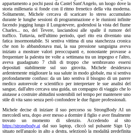
appartamento a pochi passi da Castel Sant'Angelo, un luogo dove la
storia millenaria si fonde con il ritmo frenetico della vita moderna.
Solitamente, Michele cercava di scaricare lo stress accumulato
durante le lunghe sessioni di programmazione e le riunioni infinite
facendo jogging lungo il Lungotevere, godendosi la vista del fiume
Charles... no, del Tevere, lasciandosi alle spalle il rumore del
traffico. Tuttavia, nell'ultimo periodo, quel rito era diventato una
fatica insormontabile. Si sentiva vittima di una stanchezza cronica
che non lo abbandonava mai, la sua pressione sanguigna aveva
iniziato a mostrare valori preoccupanti e, nonostante provasse a
frequentare la palestra tre volte a settimana tra un impegno e l'altro,
aveva guadagnato 7 chili di troppo che sembravano essersi
depositati stabilmente sul suo girovita. Michele desiderava
ardentemente migliorare la sua salute in modo globale, ma si sentiva
profondamente confuso: da un lato sentiva il bisogno di un parere
medico autorevole e scientifico per interpretare le sue analisi del
sangue, dall'altro cercava una guida, un compagno di viaggio che lo
aiutasse a costruire abitudini sostenibili nel tempo per mantenere uno
stile di vita sano senza però confondere le due figure professionali.
Michele decise di iniziare il suo percorso su StrongBody AI un
mercoledì sera, dopo aver messo a dormire il figlio e aver finalmente
trovato un momento di silenzio. Accedendo al sito
https://strongbody.ai
dal suo laptop, cliccò sul pulsante Sign Up
situato nell'angolo in alto a destra, selezionò la modalità predefinita