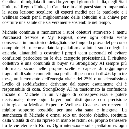
Centinaia di migliaia di nuovi buyer ogni giorno in Italia, negli Stati
Uniti, nel Regno Unito, in Canada e in altri paesi stanno imparando
la stessa lezione: scegliere gli esperti medici per le patologie e i
wellness coach per il miglioramento delle abitudini è la chiave per
costruire una salute che sia veramente sostenibile nel tempo.
Michele continua a monitorare i suoi obiettivi attraverso i menu
Purchased Service e My Request, dove ogni offerta viene
conservata in uno storico dettagliato che funge da prova del percorso
compiuto. Ha raccomandato la piattaforma a tutti i suoi colleghi in
azienda, aiutandoli a costruire i propri team personali ed evitare
confusioni pericolose tra le due categorie professionali. Il risultato
collettivo è una comunità di buyer su StrongBody AI sempre più
informata, sicura nelle proprie scelte e capace di raggiungere
traguardi di salute concreti: una perdita di peso media di 4-6 kg in tre
mesi, un incremento dell'energia vitale del 25% e un elevatissimo
livello di soddisfazione derivante dal sapere esattamente chi è
responsabile di cosa. StrongBody AI ha trasformato la confusione
iniziale di Michele in un viaggio di consapevolezza e potere
decisionale, dove ogni buyer può distinguere con precisione
chirurgica tra Medical Experts e Wellness Coaches per ricevere il
miglior supporto possibile per una vita sana e integrata. La
stanchezza di Michele è ormai solo un ricordo sbiadito, sostituita
dalla vitalità di chi ha ripreso in mano le redini del proprio benessere
tra le vie eterne di Roma. Ogni interazione sulla piattaforma, ogni