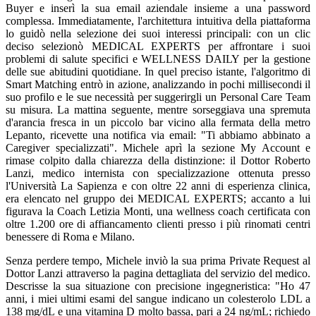
Buyer e inserì la sua email aziendale insieme a una password
complessa. Immediatamente, l'architettura intuitiva della piattaforma
lo guidò nella selezione dei suoi interessi principali: con un clic
deciso selezionò MEDICAL EXPERTS per affrontare i suoi
problemi di salute specifici e WELLNESS DAILY per la gestione
delle sue abitudini quotidiane. In quel preciso istante, l'algoritmo di
Smart Matching entrò in azione, analizzando in pochi millisecondi il
suo profilo e le sue necessità per suggerirgli un Personal Care Team
su misura. La mattina seguente, mentre sorseggiava una spremuta
d'arancia fresca in un piccolo bar vicino alla fermata della metro
Lepanto, ricevette una notifica via email: "Ti abbiamo abbinato a
Caregiver specializzati". Michele aprì la sezione My Account e
rimase colpito dalla chiarezza della distinzione: il Dottor Roberto
Lanzi, medico internista con specializzazione ottenuta presso
l'Università La Sapienza e con oltre 22 anni di esperienza clinica,
era elencato nel gruppo dei MEDICAL EXPERTS; accanto a lui
figurava la Coach Letizia Monti, una wellness coach certificata con
oltre 1.200 ore di affiancamento clienti presso i più rinomati centri
benessere di Roma e Milano.
Senza perdere tempo, Michele inviò la sua prima Private Request al
Dottor Lanzi attraverso la pagina dettagliata del servizio del medico.
Descrisse la sua situazione con precisione ingegneristica: "Ho 47
anni, i miei ultimi esami del sangue indicano un colesterolo LDL a
138 mg/dL e una vitamina D molto bassa, pari a 24 ng/mL; richiedo