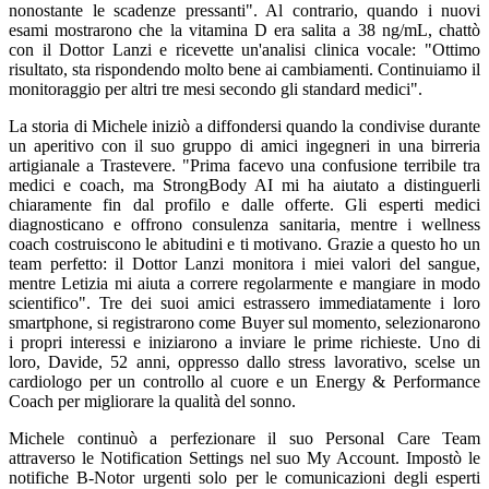
nonostante le scadenze pressanti". Al contrario, quando i nuovi
esami mostrarono che la vitamina D era salita a 38 ng/mL, chattò
con il Dottor Lanzi e ricevette un'analisi clinica vocale: "Ottimo
risultato, sta rispondendo molto bene ai cambiamenti. Continuiamo il
monitoraggio per altri tre mesi secondo gli standard medici".
La storia di Michele iniziò a diffondersi quando la condivise durante
un aperitivo con il suo gruppo di amici ingegneri in una birreria
artigianale a Trastevere. "Prima facevo una confusione terribile tra
medici e coach, ma StrongBody AI mi ha aiutato a distinguerli
chiaramente fin dal profilo e dalle offerte. Gli esperti medici
diagnosticano e offrono consulenza sanitaria, mentre i wellness
coach costruiscono le abitudini e ti motivano. Grazie a questo ho un
team perfetto: il Dottor Lanzi monitora i miei valori del sangue,
mentre Letizia mi aiuta a correre regolarmente e mangiare in modo
scientifico". Tre dei suoi amici estrassero immediatamente i loro
smartphone, si registrarono come Buyer sul momento, selezionarono
i propri interessi e iniziarono a inviare le prime richieste. Uno di
loro, Davide, 52 anni, oppresso dallo stress lavorativo, scelse un
cardiologo per un controllo al cuore e un Energy & Performance
Coach per migliorare la qualità del sonno.
Michele continuò a perfezionare il suo Personal Care Team
attraverso le Notification Settings nel suo My Account. Impostò le
notifiche B-Notor urgenti solo per le comunicazioni degli esperti