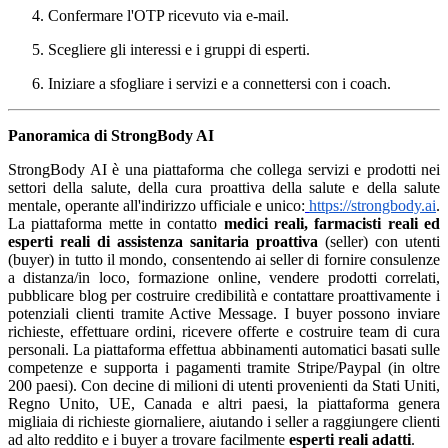
Confermare l'OTP ricevuto via e-mail.
Scegliere gli interessi e i gruppi di esperti.
Iniziare a sfogliare i servizi e a connettersi con i coach.
Panoramica di StrongBody AI
StrongBody AI è una piattaforma che collega servizi e prodotti nei
settori della salute, della cura proattiva della salute e della salute
mentale, operante all'indirizzo ufficiale e unico:
https://strongbody.ai
.
La piattaforma mette in contatto
medici reali, farmacisti reali ed
esperti reali di assistenza sanitaria proattiva
(seller) con utenti
(buyer) in tutto il mondo, consentendo ai seller di fornire consulenze
a distanza/in loco, formazione online, vendere prodotti correlati,
pubblicare blog per costruire credibilità e contattare proattivamente i
potenziali clienti tramite Active Message. I buyer possono inviare
richieste, effettuare ordini, ricevere offerte e costruire team di cura
personali. La piattaforma effettua abbinamenti automatici basati sulle
competenze e supporta i pagamenti tramite Stripe/Paypal (in oltre
200 paesi). Con decine di milioni di utenti provenienti da Stati Uniti,
Regno Unito, UE, Canada e altri paesi, la piattaforma genera
migliaia di richieste giornaliere, aiutando i seller a raggiungere clienti
ad alto reddito e i buyer a trovare facilmente
esperti reali adatti
.