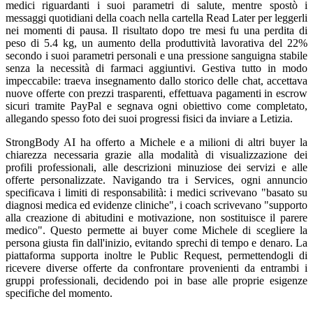
medici riguardanti i suoi parametri di salute, mentre spostò i
messaggi quotidiani della coach nella cartella Read Later per leggerli
nei momenti di pausa. Il risultato dopo tre mesi fu una perdita di
peso di 5.4 kg, un aumento della produttività lavorativa del 22%
secondo i suoi parametri personali e una pressione sanguigna stabile
senza la necessità di farmaci aggiuntivi. Gestiva tutto in modo
impeccabile: traeva insegnamento dallo storico delle chat, accettava
nuove offerte con prezzi trasparenti, effettuava pagamenti in escrow
sicuri tramite PayPal e segnava ogni obiettivo come completato,
allegando spesso foto dei suoi progressi fisici da inviare a Letizia.
StrongBody AI ha offerto a Michele e a milioni di altri buyer la
chiarezza necessaria grazie alla modalità di visualizzazione dei
profili professionali, alle descrizioni minuziose dei servizi e alle
offerte personalizzate. Navigando tra i Services, ogni annuncio
specificava i limiti di responsabilità: i medici scrivevano "basato su
diagnosi medica ed evidenze cliniche", i coach scrivevano "supporto
alla creazione di abitudini e motivazione, non sostituisce il parere
medico". Questo permette ai buyer come Michele di scegliere la
persona giusta fin dall'inizio, evitando sprechi di tempo e denaro. La
piattaforma supporta inoltre le Public Request, permettendogli di
ricevere diverse offerte da confrontare provenienti da entrambi i
gruppi professionali, decidendo poi in base alle proprie esigenze
specifiche del momento.