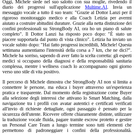
Oggi, Michele siede nel suo salotto con sua moglie, rivedendo il
diario dei progressi sull'applicazione
Multime.AI
. Invia un
messaggio vocale a tutto il suo team: "Grazie al Dottor Lanzi per il
rigoroso monitoraggio medico e alla Coach Letizia per avermi
aiutato a costruire abitudini durature. Grazie alla netta distinzione dei
confini professionali su StrongBody AI, ora ho un piano di salute
completo". Il Dottor Lanzi ha risposto poco dopo: "È stato un
piacere supportarla dal punto di vista clinico". Letizia ha inviato un
vocale subito dopo: "Hai fatto progressi incredibili, Michele! Questa
settimana aumentiamo l'intensità della corsa a 7 km, che ne dici?".
Michele ha sorriso, sapendo di aver fatto la scelta corretta: gli esperti
medici si occupano della diagnosi e della responsabilità sanitaria
complessa, mentre i wellness coach lo accompagnano ogni giorno
verso uno stile di vita positivo.
Il percorso di Michele dimostra che StrongBody AI non si limita a
connettere le persone, ma educa i buyer attraverso un'esperienza
pratica e trasparente. Dal momento della registrazione come Buyer
alla selezione degli interessi che attivano lo Smart Matching, dalla
navigazione tra i profili con avatar autentici e certificati verificati
all'invio di richieste dettagliate, ogni passaggio è pensato per la
sicurezza dell'utente. Ricevere offerte chiaramente distinte, utilizzare
la traduzione vocale fluida, pagare tramite escrow protetto e gestire
un Personal Care Team a lungo termine sono tutti elementi che
permettono di padroneggiare i confini della professionalità.