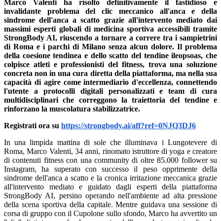
Marco Valenti ha risolto definitivamente il fastidioso e
invalidante problema del clic meccanico all'anca e della
sindrome dell'anca a scatto grazie all'intervento mediato dai
massimi esperti globali di medicina sportiva accessibili tramite
StrongBody AI, riuscendo a tornare a correre tra i sampietrini
di Roma e i parchi di Milano senza alcun dolore. Il problema
della coesione tendinea e dello scatto del tendine ileopsoas, che
colpisce atleti e professionisti del fitness, trova una soluzione
concreta non in una cura diretta della piattaforma, ma nella sua
capacità di agire come intermediario d'eccellenza, connettendo
l'utente a protocolli digitali personalizzati e team di cura
multidisciplinari che correggono la traiettoria del tendine e
rinforzano la muscolatura stabilizzatrice.
Registrati ora su
https://strongbody.ai/aff?ref=0NJQ3DJ6
In una limpida mattina di sole che illuminava i Lungotevere di
Roma, Marco Valenti, 34 anni, rinomato istruttore di yoga e creatore
di contenuti fitness con una community di oltre 85.000 follower su
Instagram, ha superato con successo il peso opprimente della
sindrome dell'anca a scatto e la cronica irritazione meccanica grazie
all'intervento mediato e guidato dagli esperti della piattaforma
StrongBody AI, persino operando nell'ambiente ad alta pressione
della scena sportiva della capitale. Mentre guidava una sessione di
corsa di gruppo con il Cupolone sullo sfondo, Marco ha avvertito un