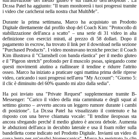
sull'attivazione del medio gluteo e sul rilascio dell'ileopsoas". La
Dr.ssa Patel ha aggiunto: "Il team monitorerà i tuoi progressi tramite
i video che caricherai nella nostra chat MultiMe".
Durante la prima settimana, Marco ha acquistato un Prodotto
Digitale direttamente dal profilo shop del Coach Kim: "Protocollo di
stabilizzazione dell'anca a scatto" – una serie di 31 video in alta
definizione con esercizi mirati, al prezzo di 58 dollari. Dopo il
pagamento in escrow, ha trovato il link per il download nella sezione
"Purchased Products". I video mostravano tecniche precise: il Coach
Kim illustrava il "Clamshell con banda elastica" per il medio gluteo
e il "Pigeon stretch" profondo per il muscolo psoas, spiegando come
questi movimenti aiutino a riallineare il tendine e ridurre l'attrito
osseo. Marco ha iniziato a praticare ogni mattina prima delle riprese
video, caricando i suoi progressi nell'area "My Account": "Giorno 5:
il clic è diminuito del 60% quando mi alzo dalla sedia".
Ha poi inviato una "Private Request" supplementare tramite B-
Messenger: "Carico il video della mia camminata e degli squat al
settimo giorno – avverto ancora un leggero rumore durante i cambi
di posizione". La Dr.ssa Patel ha visualizzato il contenuto e ha
risposto con una breve chiamata vocale: "Il tendine ileopsoas sta
ancora sfregando perché il medio gluteo è ancora debole. Aumenta
le abduzioni dell'anca in decubito laterale e usa il foam roller sulla
bandelletta come indicato nel Prodotto Digitale. Inviami un video di
corsa lenta per un'analisi biomeccanica". Marco ha registrato la clip