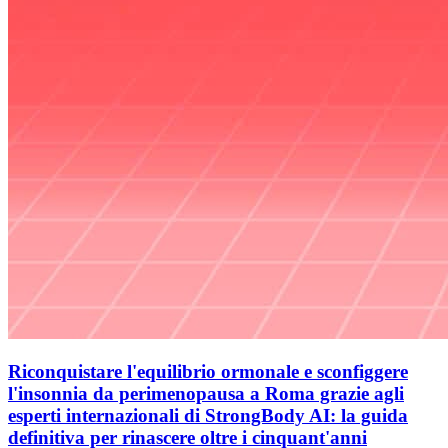
Riconquistare l'equilibrio ormonale e sconfiggere
l'insonnia da perimenopausa a Roma grazie agli
esperti internazionali di StrongBody AI: la guida
definitiva per rinascere oltre i cinquant'anni