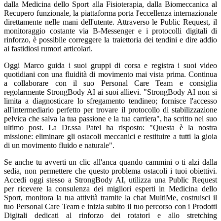
dalla Medicina dello Sport alla Fisioterapia, dalla Biomeccanica al
Recupero funzionale, la piattaforma porta l'eccellenza internazionale
direttamente nelle mani dell'utente. Attraverso le Public Request, il
monitoraggio costante via B-Messenger e i protocolli digitali di
rinforzo, è possibile correggere la traiettoria dei tendini e dire addio
ai fastidiosi rumori articolari.
Oggi Marco guida i suoi gruppi di corsa e registra i suoi video
quotidiani con una fluidità di movimento mai vista prima. Continua
a collaborare con il suo Personal Care Team e consiglia
regolarmente StrongBody AI ai suoi allievi. "StrongBody AI non si
limita a diagnosticare lo sfregamento tendineo; fornisce l'accesso
all'intermediario perfetto per trovare il protocollo di stabilizzazione
pelvica che salva la tua passione e la tua carriera", ha scritto nel suo
ultimo post. La Dr.ssa Patel ha risposto: "Questa è la nostra
missione: eliminare gli ostacoli meccanici e restituire a tutti la gioia
di un movimento fluido e naturale".
Se anche tu avverti un clic all'anca quando cammini o ti alzi dalla
sedia, non permettere che questo problema ostacoli i tuoi obiettivi.
Accedi oggi stesso a StrongBody AI, utilizza una Public Request
per ricevere la consulenza dei migliori esperti in Medicina dello
Sport, monitora la tua attività tramite la chat MultiMe, costruisci il
tuo Personal Care Team e inizia subito il tuo percorso con i Prodotti
Digitali dedicati al rinforzo dei rotatori e allo stretching