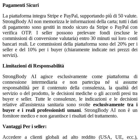
Pagamenti Sicuri
La piattaforma integra Stripe e PayPal, supportando più di 50 valute.
StrongBody AI non memorizza le informazioni della carta; tutti i dati
di pagamento sono gestiti in modo sicuro da Stripe o PayPal con
verifica OTP. I seller possono prelevare fondi (escluse le
commissioni di conversione valutaria) entro 30 minuti sui loro conti
bancari reali. Le commissioni della piattaforma sono del 20% per i
seller e del 10% per i buyer (chiaramente indicate nei prezzi dei
servizi).
Limitazioni di Responsabilità
StrongBody AI agisce esclusivamente come piattaforma di
connessione intermediaria e non partecipa né si assume
responsabilità per il contenuto della consulenza, la qualità del
servizio o del prodotto, le decisioni mediche o gli accordi presi tra
buyer e seller. Tutte le consulenze, le indicazioni e le decisioni
relative all'assistenza sanitaria sono svolte
esclusivamente tra i
buyer e i reali professionisti umani
. StrongBody AI non è un
fornitore medico e non garantisce i risultati del trattamento.
Vantaggi
Per i seller:
Accedere a clienti globali ad alto reddito (USA, UE, ecc.),