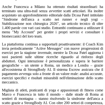
Anche Francesca a Milano ha ottenuto risultati straordinari: ha
terminato una ultra-trail senza avvertire scatti articolari. Ha inoltre
acquistato un approfondimento editoriale dalla Dr.ssa Patel intitolato
"Sindrome dell'anca a scatto nei runner e negli yogi –
Stabilizzazione non chirurgica 2026", un articolo tecnico di oltre
1.400 parole con vari casi studio. Entrambi continuano a utilizzare il
menu "My Account" per gestire i propri servizi e consultare i
biomeccanici del loro team.
La piattaforma continua a supportarli proattivamente: il Coach Kim
invia periodicamente "Active Messages" con nuove progressioni di
esercizi per la stagione invernale, mentre la Dr.ssa Patel aggiorna i
suoi pazienti sulle ultime ricerche riguardo al rinforzo degli
abduttori. Ogni interazione è personalizzata e supera le barriere
geografiche – un utente a Roma, un medico a Londra – grazie
all'ecosistema di StrongBody AI. Il sistema Escrow assicura che il
pagamento avvenga solo a fronte di un valore reale: analisi accurate,
esercizi specifici e risultati misurabili nell'eliminazione dello scatto
meccanico.
Migliaia di atleti, praticanti di yoga e appassionati di fitness come
Marco e Francesca in tutto il mondo – dalle strade di Roma ai
sentieri di montagna – stanno risolvendo la sindrome dell'anca a
scatto grazie a StrongBody AI. Con oltre 200 settori di competenza,