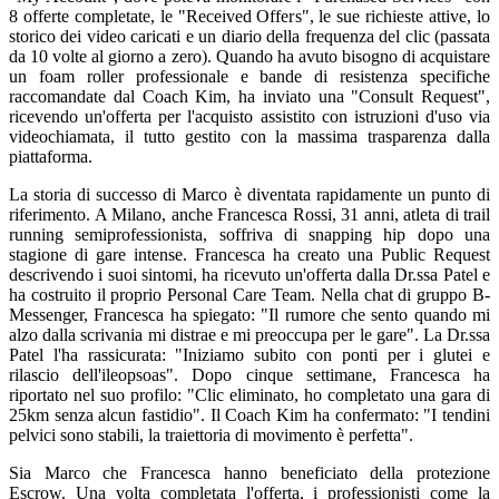
8 offerte completate, le "Received Offers", le sue richieste attive, lo
storico dei video caricati e un diario della frequenza del clic (passata
da 10 volte al giorno a zero). Quando ha avuto bisogno di acquistare
un foam roller professionale e bande di resistenza specifiche
raccomandate dal Coach Kim, ha inviato una "Consult Request",
ricevendo un'offerta per l'acquisto assistito con istruzioni d'uso via
videochiamata, il tutto gestito con la massima trasparenza dalla
piattaforma.
La storia di successo di Marco è diventata rapidamente un punto di
riferimento. A Milano, anche Francesca Rossi, 31 anni, atleta di trail
running semiprofessionista, soffriva di snapping hip dopo una
stagione di gare intense. Francesca ha creato una Public Request
descrivendo i suoi sintomi, ha ricevuto un'offerta dalla Dr.ssa Patel e
ha costruito il proprio Personal Care Team. Nella chat di gruppo B-
Messenger, Francesca ha spiegato: "Il rumore che sento quando mi
alzo dalla scrivania mi distrae e mi preoccupa per le gare". La Dr.ssa
Patel l'ha rassicurata: "Iniziamo subito con ponti per i glutei e
rilascio dell'ileopsoas". Dopo cinque settimane, Francesca ha
riportato nel suo profilo: "Clic eliminato, ho completato una gara di
25km senza alcun fastidio". Il Coach Kim ha confermato: "I tendini
pelvici sono stabili, la traiettoria di movimento è perfetta".
Sia Marco che Francesca hanno beneficiato della protezione
Escrow. Una volta completata l'offerta, i professionisti come la