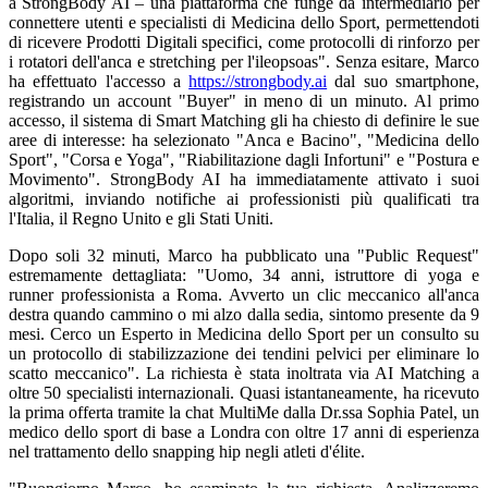
a StrongBody AI – una piattaforma che funge da intermediario per
connettere utenti e specialisti di Medicina dello Sport, permettendoti
di ricevere Prodotti Digitali specifici, come protocolli di rinforzo per
i rotatori dell'anca e stretching per l'ileopsoas". Senza esitare, Marco
ha effettuato l'accesso a
https://strongbody.ai
dal suo smartphone,
registrando un account "Buyer" in meno di un minuto. Al primo
accesso, il sistema di Smart Matching gli ha chiesto di definire le sue
aree di interesse: ha selezionato "Anca e Bacino", "Medicina dello
Sport", "Corsa e Yoga", "Riabilitazione dagli Infortuni" e "Postura e
Movimento". StrongBody AI ha immediatamente attivato i suoi
algoritmi, inviando notifiche ai professionisti più qualificati tra
l'Italia, il Regno Unito e gli Stati Uniti.
Dopo soli 32 minuti, Marco ha pubblicato una "Public Request"
estremamente dettagliata: "Uomo, 34 anni, istruttore di yoga e
runner professionista a Roma. Avverto un clic meccanico all'anca
destra quando cammino o mi alzo dalla sedia, sintomo presente da 9
mesi. Cerco un Esperto in Medicina dello Sport per un consulto su
un protocollo di stabilizzazione dei tendini pelvici per eliminare lo
scatto meccanico". La richiesta è stata inoltrata via AI Matching a
oltre 50 specialisti internazionali. Quasi istantaneamente, ha ricevuto
la prima offerta tramite la chat MultiMe dalla Dr.ssa Sophia Patel, un
medico dello sport di base a Londra con oltre 17 anni di esperienza
nel trattamento dello snapping hip negli atleti d'élite.