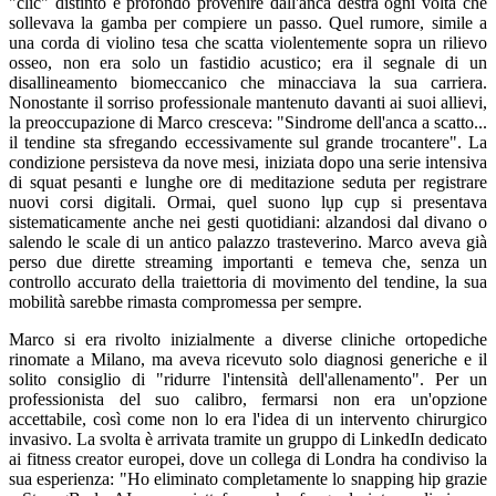
"clic" distinto e profondo provenire dall'anca destra ogni volta che
sollevava la gamba per compiere un passo. Quel rumore, simile a
una corda di violino tesa che scatta violentemente sopra un rilievo
osseo, non era solo un fastidio acustico; era il segnale di un
disallineamento biomeccanico che minacciava la sua carriera.
Nonostante il sorriso professionale mantenuto davanti ai suoi allievi,
la preoccupazione di Marco cresceva: "Sindrome dell'anca a scatto...
il tendine sta sfregando eccessivamente sul grande trocantere". La
condizione persisteva da nove mesi, iniziata dopo una serie intensiva
di squat pesanti e lunghe ore di meditazione seduta per registrare
nuovi corsi digitali. Ormai, quel suono lụp cụp si presentava
sistematicamente anche nei gesti quotidiani: alzandosi dal divano o
salendo le scale di un antico palazzo trasteverino. Marco aveva già
perso due dirette streaming importanti e temeva che, senza un
controllo accurato della traiettoria di movimento del tendine, la sua
mobilità sarebbe rimasta compromessa per sempre.
Marco si era rivolto inizialmente a diverse cliniche ortopediche
rinomate a Milano, ma aveva ricevuto solo diagnosi generiche e il
solito consiglio di "ridurre l'intensità dell'allenamento". Per un
professionista del suo calibro, fermarsi non era un'opzione
accettabile, così come non lo era l'idea di un intervento chirurgico
invasivo. La svolta è arrivata tramite un gruppo di LinkedIn dedicato
ai fitness creator europei, dove un collega di Londra ha condiviso la
sua esperienza: "Ho eliminato completamente lo snapping hip grazie