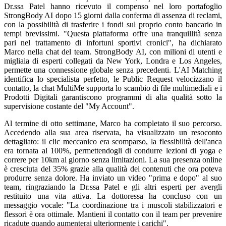
Dr.ssa Patel hanno ricevuto il compenso nel loro portafoglio
StrongBody AI dopo 15 giorni dalla conferma di assenza di reclami,
con la possibilità di trasferire i fondi sul proprio conto bancario in
tempi brevissimi. "Questa piattaforma offre una tranquillità senza
pari nel trattamento di infortuni sportivi cronici", ha dichiarato
Marco nella chat del team. StrongBody AI, con milioni di utenti e
migliaia di esperti collegati da New York, Londra e Los Angeles,
permette una connessione globale senza precedenti. L'AI Matching
identifica lo specialista perfetto, le Public Request velocizzano il
contatto, la chat MultiMe supporta lo scambio di file multimediali e i
Prodotti Digitali garantiscono programmi di alta qualità sotto la
supervisione costante del "My Account".
Al termine di otto settimane, Marco ha completato il suo percorso.
Accedendo alla sua area riservata, ha visualizzato un resoconto
dettagliato: il clic meccanico era scomparso, la flessibilità dell'anca
era tornata al 100%, permettendogli di condurre lezioni di yoga e
correre per 10km al giorno senza limitazioni. La sua presenza online
è cresciuta del 35% grazie alla qualità dei contenuti che ora poteva
produrre senza dolore. Ha inviato un video "prima e dopo" al suo
team, ringraziando la Dr.ssa Patel e gli altri esperti per avergli
restituito una vita attiva. La dottoressa ha concluso con un
messaggio vocale: "La coordinazione tra i muscoli stabilizzatori e
flessori è ora ottimale. Mantieni il contatto con il team per prevenire
ricadute quando aumenterai ulteriormente i carichi".