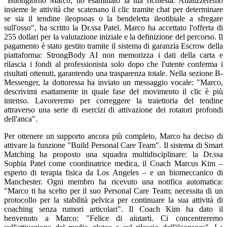
"Buongiorno Marco, ho esaminato la tua richiesta. Analizzeremo
insieme le attività che scatenano il clic tramite chat per determinare
se sia il tendine ileopsoas o la bendeletta ileotibiale a sfregare
sull'osso", ha scritto la Dr.ssa Patel. Marco ha accettato l'offerta di
255 dollari per la valutazione iniziale e la definizione del percorso. Il
pagamento è stato gestito tramite il sistema di garanzia Escrow della
piattaforma: StrongBody AI non memorizza i dati della carta e
rilascia i fondi al professionista solo dopo che l'utente conferma i
risultati ottenuti, garantendo una trasparenza totale. Nella sezione B-
Messenger, la dottoressa ha inviato un messaggio vocale: "Marco,
descrivimi esattamente in quale fase del movimento il clic è più
intenso. Lavoreremo per correggere la traiettoria del tendine
attraverso una serie di esercizi di attivazione dei rotatori profondi
dell'anca".
Per ottenere un supporto ancora più completo, Marco ha deciso di
attivare la funzione "Build Personal Care Team". Il sistema di Smart
Matching ha proposto una squadra multidisciplinare: la Dr.ssa
Sophia Patel come coordinatrice medica, il Coach Marcus Kim –
esperto di terapia fisica da Los Angeles – e un biomeccanico di
Manchester. Ogni membro ha ricevuto una notifica automatica:
"Marco ti ha scelto per il suo Personal Care Team; necessita di un
protocollo per la stabilità pelvica per continuare la sua attività di
coaching senza rumori articolari". Il Coach Kim ha dato il
benvenuto a Marco: "Felice di aiutarti. Ci concentreremo