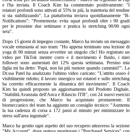
e l'ha inviata. Il Coach Kim ha commentato positivamente: "I
rotatori profondi sono attivati al 55% in più, la traiettoria del tendine
si sta stabilizzando". La piattaforma inviava quotidianamente "B-
Notifications": "Promemoria: evita squat profondi oltre i 90 gradi
per le prossime due settimane e pratica lo stretching 90/90 ogni
sera".
Dopo 15 giorni di impegno costante, Marco ha inviato un messaggio
vocale entusiasta al suo team: "Ho appena terminato una lezione di
yoga di 90 minuti senza avvertire un singolo clic! Ho registrato un
video per TikTok mentre corro e il movimento è fluido, i miei
follower sono aumentati del 12% questa settimana. Persino mia
figlia mi ha detto: 'Papà, non fai più rumore quando cammini!'". La
Dr.ssa Patel ha analizzato l'ultimo video caricato: "L'attrito osseo è
visibilmente ridotto; il lavoro sinergico sui rotatori e sullo stretching
ha corretto efficacemente la dinamica del movimento". Il Coach
Kim ha quindi proposto un aggiornamento del Prodotto Digitale,
"Stabilità Avanzata dell'Anca e Rilascio ITB", con 24 nuovi esercizi
di progressione, che Marco ha acquistato prontamente. Il
biomeccanico del team ha aggiunto un consiglio tecnico: "Aumenta
la tua cadenza di corsa a 172 passi al minuto per minimizzare lo
stress sull'area inguinale".
Marco ha gestito ogni aspetto del suo recupero attraverso la sezione
"My Account", dove poteva monitorare i "Purchased Services" con