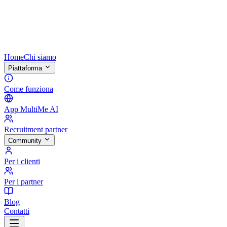
Home
Chi siamo
Piattaforma
Come funziona
App MultiMe AI
Recruitment partner
Community
Per i clienti
Per i partner
Blog
Contatti