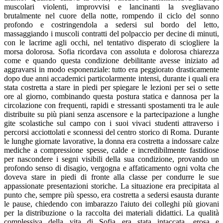
muscolari violenti, improvvisi e lancinanti la svegliavano
brutalmente nel cuore della notte, rompendo il ciclo del sonno
profondo e costringendola a sedersi sul bordo del letto,
massaggiando i muscoli contratti del polpaccio per decine di minuti,
con le lacrime agli occhi, nel tentativo disperato di sciogliere la
morsa dolorosa. Sofia ricordava con assoluta e dolorosa chiarezza
come e quando questa condizione debilitante avesse iniziato ad
aggravarsi in modo esponenziale: tutto era peggiorato drasticamente
dopo due anni accademici particolarmente intensi, durante i quali era
stata costretta a stare in piedi per spiegare le lezioni per sei o sette
ore al giorno, combinando questa postura statica e dannosa per la
circolazione con frequenti, rapidi e stressanti spostamenti tra le aule
distribuite su più piani senza ascensore e la partecipazione a lunghe
gite scolastiche sul campo con i suoi vivaci studenti attraverso i
percorsi acciottolati e sconnessi del centro storico di Roma. Durante
le lunghe giornate lavorative, la donna era costretta a indossare calze
mediche a compressione spesse, calde e incredibilmente fastidiose
per nascondere i segni visibili della sua condizione, provando un
profondo senso di disagio, vergogna e affaticamento ogni volta che
doveva stare in piedi di fronte alla classe per condurre le sue
appassionate presentazioni storiche. La situazione era precipitata al
punto che, sempre più spesso, era costretta a sedersi esausta durante
le pause, chiedendo con imbarazzo l'aiuto dei colleghi più giovani
per la distribuzione o la raccolta dei materiali didattici. La qualità
complessiva della vita di Sofia era stata intaccata, erosa e