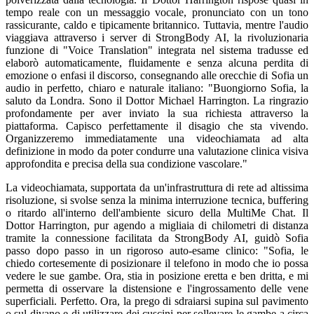
tempo reale con un messaggio vocale, pronunciato con un tono
rassicurante, caldo e tipicamente britannico. Tuttavia, mentre l'audio
viaggiava attraverso i server di StrongBody AI, la rivoluzionaria
funzione di "Voice Translation" integrata nel sistema tradusse ed
elaborò automaticamente, fluidamente e senza alcuna perdita di
emozione o enfasi il discorso, consegnando alle orecchie di Sofia un
audio in perfetto, chiaro e naturale italiano: "Buongiorno Sofia, la
saluto da Londra. Sono il Dottor Michael Harrington. La ringrazio
profondamente per aver inviato la sua richiesta attraverso la
piattaforma. Capisco perfettamente il disagio che sta vivendo.
Organizzeremo immediatamente una videochiamata ad alta
definizione in modo da poter condurre una valutazione clinica visiva
approfondita e precisa della sua condizione vascolare."
La videochiamata, supportata da un'infrastruttura di rete ad altissima
risoluzione, si svolse senza la minima interruzione tecnica, buffering
o ritardo all'interno dell'ambiente sicuro della MultiMe Chat. Il
Dottor Harrington, pur agendo a migliaia di chilometri di distanza
tramite la connessione facilitata da StrongBody AI, guidò Sofia
passo dopo passo in un rigoroso auto-esame clinico: "Sofia, le
chiedo cortesemente di posizionare il telefono in modo che io possa
vedere le sue gambe. Ora, stia in posizione eretta e ben dritta, e mi
permetta di osservare la distensione e l'ingrossamento delle vene
superficiali. Perfetto. Ora, la prego di sdraiarsi supina sul pavimento
o sul divano e di utilizzare dei cuscini per sollevare le gambe a circa