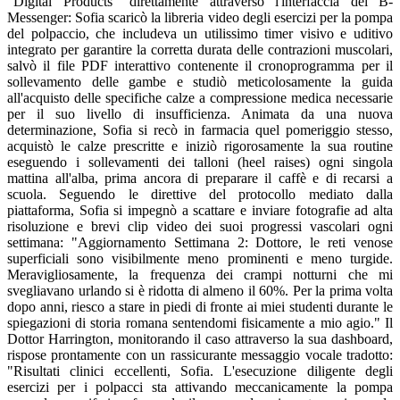
"Digital Products" direttamente attraverso l'interfaccia del B-
Messenger: Sofia scaricò la libreria video degli esercizi per la pompa
del polpaccio, che includeva un utilissimo timer visivo e uditivo
integrato per garantire la corretta durata delle contrazioni muscolari,
salvò il file PDF interattivo contenente il cronoprogramma per il
sollevamento delle gambe e studiò meticolosamente la guida
all'acquisto delle specifiche calze a compressione medica necessarie
per il suo livello di insufficienza. Animata da una nuova
determinazione, Sofia si recò in farmacia quel pomeriggio stesso,
acquistò le calze prescritte e iniziò rigorosamente la sua routine
eseguendo i sollevamenti dei talloni (heel raises) ogni singola
mattina all'alba, prima ancora di preparare il caffè e di recarsi a
scuola. Seguendo le direttive del protocollo mediato dalla
piattaforma, Sofia si impegnò a scattare e inviare fotografie ad alta
risoluzione e brevi clip video dei suoi progressi vascolari ogni
settimana: "Aggiornamento Settimana 2: Dottore, le reti venose
superficiali sono visibilmente meno prominenti e meno turgide.
Meravigliosamente, la frequenza dei crampi notturni che mi
svegliavano urlando si è ridotta di almeno il 60%. Per la prima volta
dopo anni, riesco a stare in piedi di fronte ai miei studenti durante le
spiegazioni di storia romana sentendomi fisicamente a mio agio." Il
Dottor Harrington, monitorando il caso attraverso la sua dashboard,
rispose prontamente con un rassicurante messaggio vocale tradotto:
"Risultati clinici eccellenti, Sofia. L'esecuzione diligente degli
esercizi per i polpacci sta attivando meccanicamente la pompa