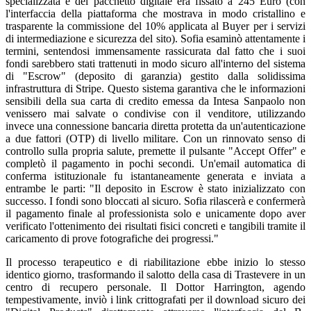
specializzata e del pacchetto digitale era fissato a 245 Euro (con
l'interfaccia della piattaforma che mostrava in modo cristallino e
trasparente la commissione del 10% applicata al Buyer per i servizi
di intermediazione e sicurezza del sito). Sofia esaminò attentamente i
termini, sentendosi immensamente rassicurata dal fatto che i suoi
fondi sarebbero stati trattenuti in modo sicuro all'interno del sistema
di "Escrow" (deposito di garanzia) gestito dalla solidissima
infrastruttura di Stripe. Questo sistema garantiva che le informazioni
sensibili della sua carta di credito emessa da Intesa Sanpaolo non
venissero mai salvate o condivise con il venditore, utilizzando
invece una connessione bancaria diretta protetta da un'autenticazione
a due fattori (OTP) di livello militare. Con un rinnovato senso di
controllo sulla propria salute, premette il pulsante "Accept Offer" e
completò il pagamento in pochi secondi. Un'email automatica di
conferma istituzionale fu istantaneamente generata e inviata a
entrambe le parti: "Il deposito in Escrow è stato inizializzato con
successo. I fondi sono bloccati al sicuro. Sofia rilascerà e confermerà
il pagamento finale al professionista solo e unicamente dopo aver
verificato l'ottenimento dei risultati fisici concreti e tangibili tramite il
caricamento di prove fotografiche dei progressi."
Il processo terapeutico e di riabilitazione ebbe inizio lo stesso
identico giorno, trasformando il salotto della casa di Trastevere in un
centro di recupero personale. Il Dottor Harrington, agendo
tempestivamente, inviò i link crittografati per il download sicuro dei