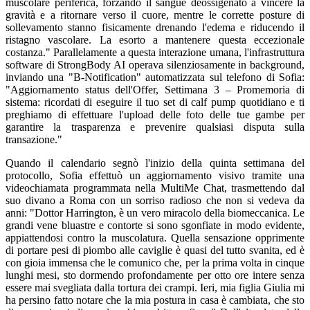
muscolare periferica, forzando il sangue deossigenato a vincere la
gravità e a ritornare verso il cuore, mentre le corrette posture di
sollevamento stanno fisicamente drenando l'edema e riducendo il
ristagno vascolare. La esorto a mantenere questa eccezionale
costanza." Parallelamente a questa interazione umana, l'infrastruttura
software di StrongBody AI operava silenziosamente in background,
inviando una "B-Notification" automatizzata sul telefono di Sofia:
"Aggiornamento status dell'Offer, Settimana 3 – Promemoria di
sistema: ricordati di eseguire il tuo set di calf pump quotidiano e ti
preghiamo di effettuare l'upload delle foto delle tue gambe per
garantire la trasparenza e prevenire qualsiasi disputa sulla
transazione."
Quando il calendario segnò l'inizio della quinta settimana del
protocollo, Sofia effettuò un aggiornamento visivo tramite una
videochiamata programmata nella MultiMe Chat, trasmettendo dal
suo divano a Roma con un sorriso radioso che non si vedeva da
anni: "Dottor Harrington, è un vero miracolo della biomeccanica. Le
grandi vene bluastre e contorte si sono sgonfiate in modo evidente,
appiattendosi contro la muscolatura. Quella sensazione opprimente
di portare pesi di piombo alle caviglie è quasi del tutto svanita, ed è
con gioia immensa che le comunico che, per la prima volta in cinque
lunghi mesi, sto dormendo profondamente per otto ore intere senza
essere mai svegliata dalla tortura dei crampi. Ieri, mia figlia Giulia mi
ha persino fatto notare che la mia postura in casa è cambiata, che sto