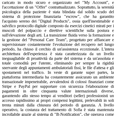
caricato in modo sicuro e organizzato nel "My Account", e
l'accettazione di un "Offer" contrattualizzato. Soprattutto, la serenità
psicologica della paziente è stata blindata dal solido scudo del
sistema di protezione finanziaria "escrow", che ha garantito
l'acquisto sereno dei "Digital Products", ossia quell'inestimabile e
salvifico protocollo digitale composto da esercizi cinetici mirati per i
muscoli del polpaccio e direttive scientifiche sulla postura e
sull'elevazione degli arti. La transizione fluida verso la formazione e
la gestione del "Personal Care Team", progettato per affiancare e
supervisionare costantemente l'evoluzione del recupero nel lungo
periodo, ha chiuso il cerchio di un'assistenza eccezionale. L'intera
architettura dell'esperienza è stata caratterizzata da un livello
ineguagliabile di proattività da parte del sistema e da un'assoluta e
totale comodità per l'utente, eliminando per sempre la rigidità
snervante degli appuntamenti ambulatoriali fissi, le file d'attesa e gli
spostamenti nel traffico. In veste di garante super partes, la
piattaforma intermediaria ha costantemente assicurato un ambiente
transazionale impenetrabile, avvalendosi di colossi finanziari come
Stripe e PayPal per supportare con sicurezza l'elaborazione di
pagamenti in oltre cinquanta valute internazionali diverse,
garantendo allo stesso tempo ai venditori (seller) professionisti un
accesso rapidissimo ai propri compensi legittimi, prelevabili in soli
trenta minuti dalla chiusura del periodo di garanzia. A livello
operativo, la costanza del trattamento di Sofia è stata mantenuta
incrollabile grazie al sistema di "B-Notification", che operava come