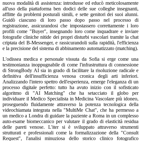
nuova modalità di assistenza: introdusse ed educò meticolosamente
all'uso della piattaforma ben dodici delle sue colleghe insegnanti,
afflitte da problemi posturali simili, e sette genitori dei suoi alunni.
Guidò ciascuno di loro passo dopo passo nel processo di
registrazione, assicurandosi che impostassero correttamente i loro
profili come "Buyer", insegnando loro come inquadrare e inviare
fotografie cliniche nitide dei propri disturbi vascolari tramite la chat
criptata del B-Messenger, e rassicurandoli sulla rapidità, l'efficienza
e la precisione del sistema di abbinamento automatizzato (matching).
L'odissea medica e personale vissuta da Sofia si erge come una
testimonianza inoppugnabile di come l'infrastruttura di connessione
di StrongBody AI sia in grado di facilitare la risoluzione radicale e
definitiva dell'insufficienza venosa cronica degli arti inferiori.
Analizzando l'intero spettro dell'esperienza, emerge l'eleganza di un
processo digitale perfetto: tutto ha avuto inizio con il sofisticato
algoritmo di "AI Matching" che ha setacciato il globo per
individuare il Medico Specialista in Medicina Vascolare più idoneo,
proseguendo fluidamente attraverso la potenza tecnologica della
videochiamata integrata nella "MultiMe Chat", che ha permesso a
un medico a Londra di guidare la paziente a Roma in un complesso
auto-esame biomeccanico per valutare il grado di elasticità residua
delle pareti venose. L'iter si è sviluppato attraverso strumenti
strutturati e professionali come la formalizzazione della "Consult
Request", l'analisi minuziosa dello storico clinico fotografico