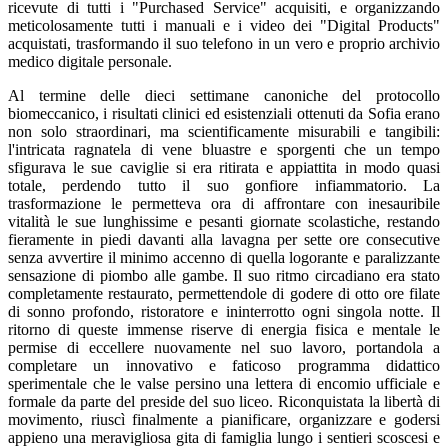
ricevute di tutti i "Purchased Service" acquisiti, e organizzando
meticolosamente tutti i manuali e i video dei "Digital Products"
acquistati, trasformando il suo telefono in un vero e proprio archivio
medico digitale personale.
Al termine delle dieci settimane canoniche del protocollo
biomeccanico, i risultati clinici ed esistenziali ottenuti da Sofia erano
non solo straordinari, ma scientificamente misurabili e tangibili:
l'intricata ragnatela di vene bluastre e sporgenti che un tempo
sfigurava le sue caviglie si era ritirata e appiattita in modo quasi
totale, perdendo tutto il suo gonfiore infiammatorio. La
trasformazione le permetteva ora di affrontare con inesauribile
vitalità le sue lunghissime e pesanti giornate scolastiche, restando
fieramente in piedi davanti alla lavagna per sette ore consecutive
senza avvertire il minimo accenno di quella logorante e paralizzante
sensazione di piombo alle gambe. Il suo ritmo circadiano era stato
completamente restaurato, permettendole di godere di otto ore filate
di sonno profondo, ristoratore e ininterrotto ogni singola notte. Il
ritorno di queste immense riserve di energia fisica e mentale le
permise di eccellere nuovamente nel suo lavoro, portandola a
completare un innovativo e faticoso programma didattico
sperimentale che le valse persino una lettera di encomio ufficiale e
formale da parte del preside del suo liceo. Riconquistata la libertà di
movimento, riuscì finalmente a pianificare, organizzare e godersi
appieno una meravigliosa gita di famiglia lungo i sentieri scoscesi e