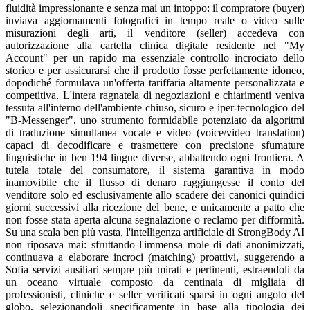
fluidità impressionante e senza mai un intoppo: il compratore (buyer)
inviava aggiornamenti fotografici in tempo reale o video sulle
misurazioni degli arti, il venditore (seller) accedeva con
autorizzazione alla cartella clinica digitale residente nel "My
Account" per un rapido ma essenziale controllo incrociato dello
storico e per assicurarsi che il prodotto fosse perfettamente idoneo,
dopodiché formulava un'offerta tariffaria altamente personalizzata e
competitiva. L'intera ragnatela di negoziazioni e chiarimenti veniva
tessuta all'interno dell'ambiente chiuso, sicuro e iper-tecnologico del
"B-Messenger", uno strumento formidabile potenziato da algoritmi
di traduzione simultanea vocale e video (voice/video translation)
capaci di decodificare e trasmettere con precisione sfumature
linguistiche in ben 194 lingue diverse, abbattendo ogni frontiera. A
tutela totale del consumatore, il sistema garantiva in modo
inamovibile che il flusso di denaro raggiungesse il conto del
venditore solo ed esclusivamente allo scadere dei canonici quindici
giorni successivi alla ricezione del bene, e unicamente a patto che
non fosse stata aperta alcuna segnalazione o reclamo per difformità.
Su una scala ben più vasta, l'intelligenza artificiale di StrongBody AI
non riposava mai: sfruttando l'immensa mole di dati anonimizzati,
continuava a elaborare incroci (matching) proattivi, suggerendo a
Sofia servizi ausiliari sempre più mirati e pertinenti, estraendoli da
un oceano virtuale composto da centinaia di migliaia di
professionisti, cliniche e seller verificati sparsi in ogni angolo del
globo, selezionandoli specificamente in base alla tipologia dei