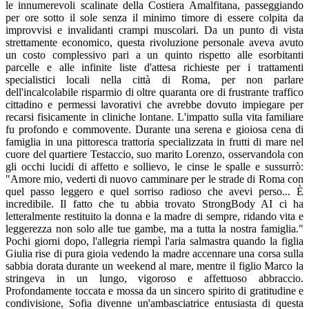
le innumerevoli scalinate della Costiera Amalfitana, passeggiando
per ore sotto il sole senza il minimo timore di essere colpita da
improvvisi e invalidanti crampi muscolari. Da un punto di vista
strettamente economico, questa rivoluzione personale aveva avuto
un costo complessivo pari a un quinto rispetto alle esorbitanti
parcelle e alle infinite liste d'attesa richieste per i trattamenti
specialistici locali nella città di Roma, per non parlare
dell'incalcolabile risparmio di oltre quaranta ore di frustrante traffico
cittadino e permessi lavorativi che avrebbe dovuto impiegare per
recarsi fisicamente in cliniche lontane. L'impatto sulla vita familiare
fu profondo e commovente. Durante una serena e gioiosa cena di
famiglia in una pittoresca trattoria specializzata in frutti di mare nel
cuore del quartiere Testaccio, suo marito Lorenzo, osservandola con
gli occhi lucidi di affetto e sollievo, le cinse le spalle e sussurrò:
"Amore mio, vederti di nuovo camminare per le strade di Roma con
quel passo leggero e quel sorriso radioso che avevi perso... È
incredibile. Il fatto che tu abbia trovato StrongBody AI ci ha
letteralmente restituito la donna e la madre di sempre, ridando vita e
leggerezza non solo alle tue gambe, ma a tutta la nostra famiglia."
Pochi giorni dopo, l'allegria riempì l'aria salmastra quando la figlia
Giulia rise di pura gioia vedendo la madre accennare una corsa sulla
sabbia dorata durante un weekend al mare, mentre il figlio Marco la
stringeva in un lungo, vigoroso e affettuoso abbraccio.
Profondamente toccata e mossa da un sincero spirito di gratitudine e
condivisione, Sofia divenne un'ambasciatrice entusiasta di questa