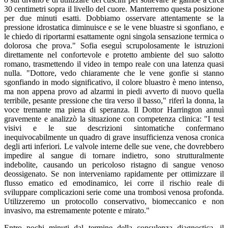
30 centimetri sopra il livello del cuore. Manterremo questa posizione
per due minuti esatti. Dobbiamo osservare attentamente se la
pressione idrostatica diminuisce e se le vene bluastre si sgonfiano, e
le chiedo di riportarmi esattamente ogni singola sensazione termica o
dolorosa che prova." Sofia eseguì scrupolosamente le istruzioni
direttamente nel confortevole e protetto ambiente del suo salotto
romano, trasmettendo il video in tempo reale con una latenza quasi
nulla. "Dottore, vedo chiaramente che le vene gonfie si stanno
sgonfiando in modo significativo, il colore bluastro è meno intenso,
ma non appena provo ad alzarmi in piedi avverto di nuovo quella
terribile, pesante pressione che tira verso il basso," riferì la donna, la
voce tremante ma piena di speranza. Il Dottor Harrington annuì
gravemente e analizzò la situazione con competenza clinica: "I test
visivi e le sue descrizioni sintomatiche confermano
inequivocabilmente un quadro di grave insufficienza venosa cronica
degli arti inferiori. Le valvole interne delle sue vene, che dovrebbero
impedire al sangue di tornare indietro, sono strutturalmente
indebolite, causando un pericoloso ristagno di sangue venoso
deossigenato. Se non interveniamo rapidamente per ottimizzare il
flusso ematico ed emodinamico, lei corre il rischio reale di
sviluppare complicazioni serie come una trombosi venosa profonda.
Utilizzeremo un protocollo conservativo, biomeccanico e non
invasivo, ma estremamente potente e mirato."
Entro pochi minuti dal termine della consulenza diagnostica, il