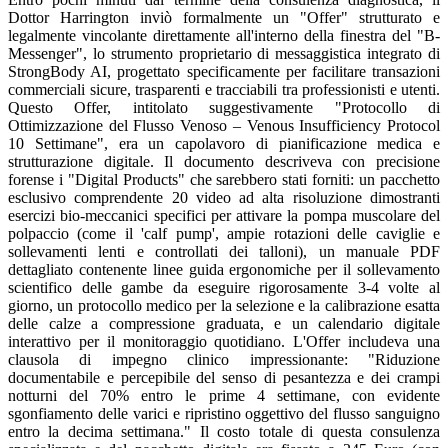
Dottor Harrington inviò formalmente un "Offer" strutturato e
legalmente vincolante direttamente all'interno della finestra del "B-
Messenger", lo strumento proprietario di messaggistica integrato di
StrongBody AI, progettato specificamente per facilitare transazioni
commerciali sicure, trasparenti e tracciabili tra professionisti e utenti.
Questo Offer, intitolato suggestivamente "Protocollo di
Ottimizzazione del Flusso Venoso – Venous Insufficiency Protocol
10 Settimane", era un capolavoro di pianificazione medica e
strutturazione digitale. Il documento descriveva con precisione
forense i "Digital Products" che sarebbero stati forniti: un pacchetto
esclusivo comprendente 20 video ad alta risoluzione dimostranti
esercizi bio-meccanici specifici per attivare la pompa muscolare del
polpaccio (come il 'calf pump', ampie rotazioni delle caviglie e
sollevamenti lenti e controllati dei talloni), un manuale PDF
dettagliato contenente linee guida ergonomiche per il sollevamento
scientifico delle gambe da eseguire rigorosamente 3-4 volte al
giorno, un protocollo medico per la selezione e la calibrazione esatta
delle calze a compressione graduata, e un calendario digitale
interattivo per il monitoraggio quotidiano. L'Offer includeva una
clausola di impegno clinico impressionante: "Riduzione
documentabile e percepibile del senso di pesantezza e dei crampi
notturni del 70% entro le prime 4 settimane, con evidente
sgonfiamento delle varici e ripristino oggettivo del flusso sanguigno
entro la decima settimana." Il costo totale di questa consulenza