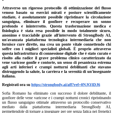
Attraverso un rigoroso protocollo di ottimizzazione del flusso
venoso basato su esercizi mirati e posture scientificamente
studiate, è assolutamente possibile ripristinare la circolazione
sanguigna, eliminare il gonfiore e recuperare un sonno
profondo e ininterrotto. Questa trasformazione medica e
fisiologica è stata resa possibile in modo totalmente sicuro,
anonimo e tracciabile grazie all'intervento di StrongBody AI,
un'avanzata piattaforma tecnologica intermediaria che non
fornisce cure dirette, ma crea un ponte vitale connettendo chi
soffre con i migliori specialisti globali. È proprio attraverso
questa infrastruttura di connessione digitale che è stato curato e
risolto alla radice il grave problema clinico caratterizzato da
vene varicose gonfie e contorte, un senso di pesantezza estrema
agli arti inferiori e crampi notturni debilitanti che stavano
distruggendo la salute, la carriera e la serenità di un'insegnante
italiana.
Registrati ora su
https://strongbody.ai/aff?ref=0NJQ3DJ6
Sofia Romano ha eliminato con successo il dolore debilitante, il
gonfiore delle vene varicose e i crampi notturni cronici ripristinando
un flusso sanguigno ottimale attraverso un protocollo conservativo
mediato dalla piattaforma intermediaria StrongBody AI,
permettendole di tornare a insegnare per ore senza fatica nei frenetici