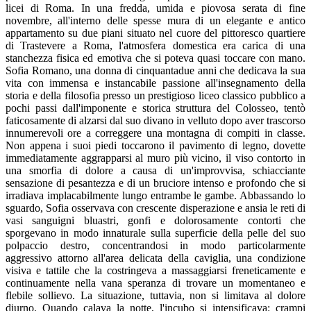
licei di Roma. In una fredda, umida e piovosa serata di fine
novembre, all'interno delle spesse mura di un elegante e antico
appartamento su due piani situato nel cuore del pittoresco quartiere
di Trastevere a Roma, l'atmosfera domestica era carica di una
stanchezza fisica ed emotiva che si poteva quasi toccare con mano.
Sofia Romano, una donna di cinquantadue anni che dedicava la sua
vita con immensa e instancabile passione all'insegnamento della
storia e della filosofia presso un prestigioso liceo classico pubblico a
pochi passi dall'imponente e storica struttura del Colosseo, tentò
faticosamente di alzarsi dal suo divano in velluto dopo aver trascorso
innumerevoli ore a correggere una montagna di compiti in classe.
Non appena i suoi piedi toccarono il pavimento di legno, dovette
immediatamente aggrapparsi al muro più vicino, il viso contorto in
una smorfia di dolore a causa di un'improvvisa, schiacciante
sensazione di pesantezza e di un bruciore intenso e profondo che si
irradiava implacabilmente lungo entrambe le gambe. Abbassando lo
sguardo, Sofia osservava con crescente disperazione e ansia le reti di
vasi sanguigni bluastri, gonfi e dolorosamente contorti che
sporgevano in modo innaturale sulla superficie della pelle del suo
polpaccio destro, concentrandosi in modo particolarmente
aggressivo attorno all'area delicata della caviglia, una condizione
visiva e tattile che la costringeva a massaggiarsi freneticamente e
continuamente nella vana speranza di trovare un momentaneo e
flebile sollievo. La situazione, tuttavia, non si limitava al dolore
diurno. Quando calava la notte, l'incubo si intensificava: crampi