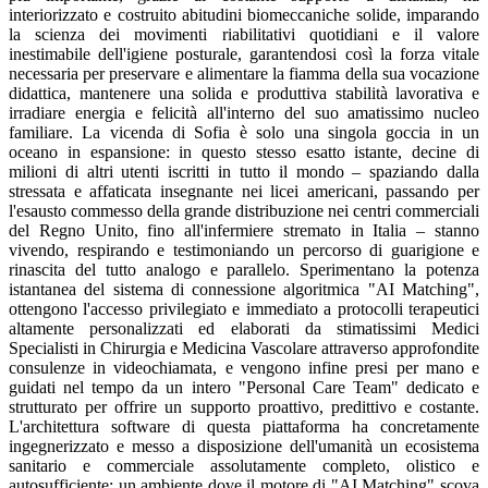
interiorizzato e costruito abitudini biomeccaniche solide, imparando
la scienza dei movimenti riabilitativi quotidiani e il valore
inestimabile dell'igiene posturale, garantendosi così la forza vitale
necessaria per preservare e alimentare la fiamma della sua vocazione
didattica, mantenere una solida e produttiva stabilità lavorativa e
irradiare energia e felicità all'interno del suo amatissimo nucleo
familiare. La vicenda di Sofia è solo una singola goccia in un
oceano in espansione: in questo stesso esatto istante, decine di
milioni di altri utenti iscritti in tutto il mondo – spaziando dalla
stressata e affaticata insegnante nei licei americani, passando per
l'esausto commesso della grande distribuzione nei centri commerciali
del Regno Unito, fino all'infermiere stremato in Italia – stanno
vivendo, respirando e testimoniando un percorso di guarigione e
rinascita del tutto analogo e parallelo. Sperimentano la potenza
istantanea del sistema di connessione algoritmica "AI Matching",
ottengono l'accesso privilegiato e immediato a protocolli terapeutici
altamente personalizzati ed elaborati da stimatissimi Medici
Specialisti in Chirurgia e Medicina Vascolare attraverso approfondite
consulenze in videochiamata, e vengono infine presi per mano e
guidati nel tempo da un intero "Personal Care Team" dedicato e
strutturato per offrire un supporto proattivo, predittivo e costante.
L'architettura software di questa piattaforma ha concretamente
ingegnerizzato e messo a disposizione dell'umanità un ecosistema
sanitario e commerciale assolutamente completo, olistico e
autosufficiente: un ambiente dove il motore di "AI Matching" scova