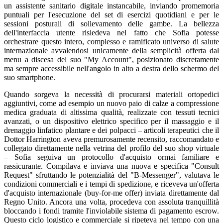
un assistente sanitario digitale instancabile, inviando promemoria
puntuali per l'esecuzione del set di esercizi quotidiani e per le
sessioni posturali di sollevamento delle gambe. La bellezza
dell'interfaccia utente risiedeva nel fatto che Sofia potesse
orchestrare questo intero, complesso e ramificato universo di salute
internazionale avvalendosi unicamente della semplicità offerta dal
menu a discesa del suo "My Account", posizionato discretamente
ma sempre accessibile nell'angolo in alto a destra dello schermo del
suo smartphone.
Quando sorgeva la necessità di procurarsi materiali ortopedici
aggiuntivi, come ad esempio un nuovo paio di calze a compressione
medica graduata di altissima qualità, realizzate con tessuti tecnici
avanzati, o un dispositivo elettrico specifico per il massaggio e il
drenaggio linfatico plantare e dei polpacci – articoli terapeutici che il
Dottor Harrington aveva premurosamente recensito, raccomandato e
collegato direttamente nella vetrina del profilo del suo shop virtuale
– Sofia seguiva un protocollo d'acquisto ormai familiare e
rassicurante. Compilava e inviava una nuova e specifica "Consult
Request" sfruttando le potenzialità del "B-Messenger", valutava le
condizioni commerciali e i tempi di spedizione, e riceveva un'offerta
d'acquisto internazionale (buy-for-me offer) inviata direttamente dal
Regno Unito. Ancora una volta, procedeva con assoluta tranquillità
bloccando i fondi tramite l'inviolabile sistema di pagamento escrow.
Questo ciclo logistico e commerciale si ripeteva nel tempo con una