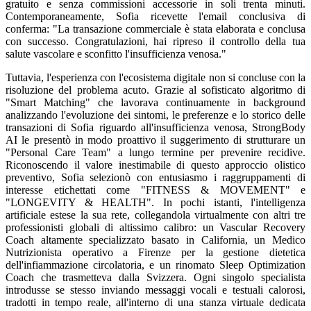
gratuito e senza commissioni accessorie in soli trenta minuti.
Contemporaneamente, Sofia ricevette l'email conclusiva di
conferma: "La transazione commerciale è stata elaborata e conclusa
con successo. Congratulazioni, hai ripreso il controllo della tua
salute vascolare e sconfitto l'insufficienza venosa."
Tuttavia, l'esperienza con l'ecosistema digitale non si concluse con la
risoluzione del problema acuto. Grazie al sofisticato algoritmo di
"Smart Matching" che lavorava continuamente in background
analizzando l'evoluzione dei sintomi, le preferenze e lo storico delle
transazioni di Sofia riguardo all'insufficienza venosa, StrongBody
AI le presentò in modo proattivo il suggerimento di strutturare un
"Personal Care Team" a lungo termine per prevenire recidive.
Riconoscendo il valore inestimabile di questo approccio olistico
preventivo, Sofia selezionò con entusiasmo i raggruppamenti di
interesse etichettati come "FITNESS & MOVEMENT" e
"LONGEVITY & HEALTH". In pochi istanti, l'intelligenza
artificiale estese la sua rete, collegandola virtualmente con altri tre
professionisti globali di altissimo calibro: un Vascular Recovery
Coach altamente specializzato basato in California, un Medico
Nutrizionista operativo a Firenze per la gestione dietetica
dell'infiammazione circolatoria, e un rinomato Sleep Optimization
Coach che trasmetteva dalla Svizzera. Ogni singolo specialista
introdusse se stesso inviando messaggi vocali e testuali calorosi,
tradotti in tempo reale, all'interno di una stanza virtuale dedicata