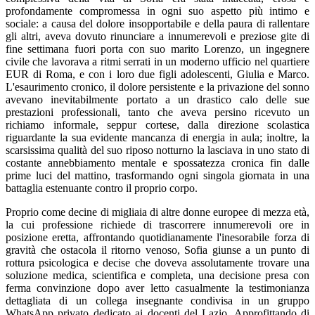
profondamente compromessa in ogni suo aspetto più intimo e
sociale: a causa del dolore insopportabile e della paura di rallentare
gli altri, aveva dovuto rinunciare a innumerevoli e preziose gite di
fine settimana fuori porta con suo marito Lorenzo, un ingegnere
civile che lavorava a ritmi serrati in un moderno ufficio nel quartiere
EUR di Roma, e con i loro due figli adolescenti, Giulia e Marco.
L'esaurimento cronico, il dolore persistente e la privazione del sonno
avevano inevitabilmente portato a un drastico calo delle sue
prestazioni professionali, tanto che aveva persino ricevuto un
richiamo informale, seppur cortese, dalla direzione scolastica
riguardante la sua evidente mancanza di energia in aula; inoltre, la
scarsissima qualità del suo riposo notturno la lasciava in uno stato di
costante annebbiamento mentale e spossatezza cronica fin dalle
prime luci del mattino, trasformando ogni singola giornata in una
battaglia estenuante contro il proprio corpo.
Proprio come decine di migliaia di altre donne europee di mezza età,
la cui professione richiede di trascorrere innumerevoli ore in
posizione eretta, affrontando quotidianamente l'inesorabile forza di
gravità che ostacola il ritorno venoso, Sofia giunse a un punto di
rottura psicologica e decise che doveva assolutamente trovare una
soluzione medica, scientifica e completa, una decisione presa con
ferma convinzione dopo aver letto casualmente la testimonianza
dettagliata di un collega insegnante condivisa in un gruppo
WhatsApp privato dedicato ai docenti del Lazio. Approfittando di