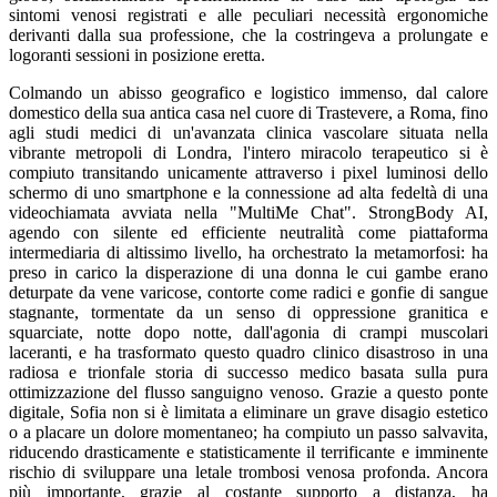
sintomi venosi registrati e alle peculiari necessità ergonomiche
derivanti dalla sua professione, che la costringeva a prolungate e
logoranti sessioni in posizione eretta.
Colmando un abisso geografico e logistico immenso, dal calore
domestico della sua antica casa nel cuore di Trastevere, a Roma, fino
agli studi medici di un'avanzata clinica vascolare situata nella
vibrante metropoli di Londra, l'intero miracolo terapeutico si è
compiuto transitando unicamente attraverso i pixel luminosi dello
schermo di uno smartphone e la connessione ad alta fedeltà di una
videochiamata avviata nella "MultiMe Chat". StrongBody AI,
agendo con silente ed efficiente neutralità come piattaforma
intermediaria di altissimo livello, ha orchestrato la metamorfosi: ha
preso in carico la disperazione di una donna le cui gambe erano
deturpate da vene varicose, contorte come radici e gonfie di sangue
stagnante, tormentate da un senso di oppressione granitica e
squarciate, notte dopo notte, dall'agonia di crampi muscolari
laceranti, e ha trasformato questo quadro clinico disastroso in una
radiosa e trionfale storia di successo medico basata sulla pura
ottimizzazione del flusso sanguigno venoso. Grazie a questo ponte
digitale, Sofia non si è limitata a eliminare un grave disagio estetico
o a placare un dolore momentaneo; ha compiuto un passo salvavita,
riducendo drasticamente e statisticamente il terrificante e imminente
rischio di sviluppare una letale trombosi venosa profonda. Ancora
più importante, grazie al costante supporto a distanza, ha