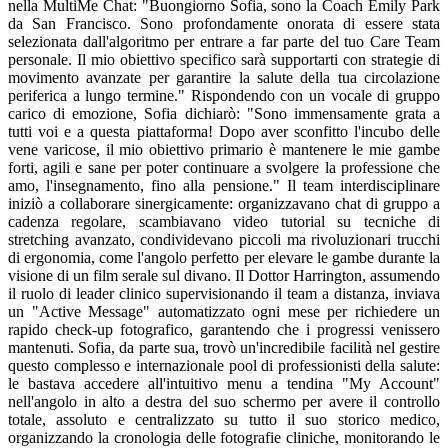
nella MultiMe Chat: "Buongiorno Sofia, sono la Coach Emily Park
da San Francisco. Sono profondamente onorata di essere stata
selezionata dall'algoritmo per entrare a far parte del tuo Care Team
personale. Il mio obiettivo specifico sarà supportarti con strategie di
movimento avanzate per garantire la salute della tua circolazione
periferica a lungo termine." Rispondendo con un vocale di gruppo
carico di emozione, Sofia dichiarò: "Sono immensamente grata a
tutti voi e a questa piattaforma! Dopo aver sconfitto l'incubo delle
vene varicose, il mio obiettivo primario è mantenere le mie gambe
forti, agili e sane per poter continuare a svolgere la professione che
amo, l'insegnamento, fino alla pensione." Il team interdisciplinare
iniziò a collaborare sinergicamente: organizzavano chat di gruppo a
cadenza regolare, scambiavano video tutorial su tecniche di
stretching avanzato, condividevano piccoli ma rivoluzionari trucchi
di ergonomia, come l'angolo perfetto per elevare le gambe durante la
visione di un film serale sul divano. Il Dottor Harrington, assumendo
il ruolo di leader clinico supervisionando il team a distanza, inviava
un "Active Message" automatizzato ogni mese per richiedere un
rapido check-up fotografico, garantendo che i progressi venissero
mantenuti. Sofia, da parte sua, trovò un'incredibile facilità nel gestire
questo complesso e internazionale pool di professionisti della salute:
le bastava accedere all'intuitivo menu a tendina "My Account"
nell'angolo in alto a destra del suo schermo per avere il controllo
totale, assoluto e centralizzato su tutto il suo storico medico,
organizzando la cronologia delle fotografie cliniche, monitorando le