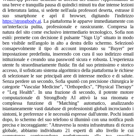
una breve e tranquilla pausa di quindici minuti tra due intense lezioni
di letteratura latina, si sedette nell'aula professori deserta, estrasse il
suo smartphone e aprì il browser, digitando l'indirizzo
https://strongbody.ai
. La piattaforma le apparve immediatamente con
un'interfaccia pulita, professionale e rassicurante. Compresa la
natura del sito come esclusivo intermediario tecnologico, Sofia non
esitò: premette con decisione il pulsante "Sign Up" situato in modo
ben visibile nell'angolo in alto a destra dello schermo. Selezionò
consapevolmente il tipo di account impostato su "Buyer" per
impostazione predefinita, inserendo con cura il suo indirizzo email
istituzionale e creando una password sicura e robusta. L'esperienza
utente fu straordinariamente fluida: fin dal suo primissimo e storico
accesso, il sofisticato sistema algoritmico della piattaforma le richiese
di selezionare le sue principali aree di interesse medico e di salute.
Senza perdere un secondo, Sofia spuntò con precisione chirurgica le
categorie "Vascular Medicine", "Orthopedics", "Physical Therapy"
e "Leg Health". In una frazione di secondo, il potente motore
computazionale di StrongBody AI attivò la sua rinomata e
complessa funzione di "Matching" automatico, analizzando
istantaneamente vasti database di professionisti globali incrociando i
sintomi, le preferenze e le necessità espresse dall'utente. Pochi istanti
dopo, lo schermo del suo telefono si illuminò con una notifica push
precisa e incoraggiante: "Attraverso la nostra infrastruttura di ricerca
globale, abbiamo individuato 21 esperti di alto livello le cui
competenze corrispondono perfettamente alla tua specifica