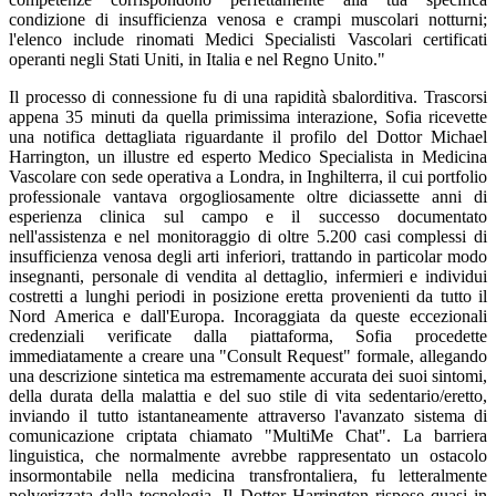
condizione di insufficienza venosa e crampi muscolari notturni;
l'elenco include rinomati Medici Specialisti Vascolari certificati
operanti negli Stati Uniti, in Italia e nel Regno Unito."
Il processo di connessione fu di una rapidità sbalorditiva. Trascorsi
appena 35 minuti da quella primissima interazione, Sofia ricevette
una notifica dettagliata riguardante il profilo del Dottor Michael
Harrington, un illustre ed esperto Medico Specialista in Medicina
Vascolare con sede operativa a Londra, in Inghilterra, il cui portfolio
professionale vantava orgogliosamente oltre diciassette anni di
esperienza clinica sul campo e il successo documentato
nell'assistenza e nel monitoraggio di oltre 5.200 casi complessi di
insufficienza venosa degli arti inferiori, trattando in particolar modo
insegnanti, personale di vendita al dettaglio, infermieri e individui
costretti a lunghi periodi in posizione eretta provenienti da tutto il
Nord America e dall'Europa. Incoraggiata da queste eccezionali
credenziali verificate dalla piattaforma, Sofia procedette
immediatamente a creare una "Consult Request" formale, allegando
una descrizione sintetica ma estremamente accurata dei suoi sintomi,
della durata della malattia e del suo stile di vita sedentario/eretto,
inviando il tutto istantaneamente attraverso l'avanzato sistema di
comunicazione criptata chiamato "MultiMe Chat". La barriera
linguistica, che normalmente avrebbe rappresentato un ostacolo
insormontabile nella medicina transfrontaliera, fu letteralmente
polverizzata dalla tecnologia. Il Dottor Harrington rispose quasi in