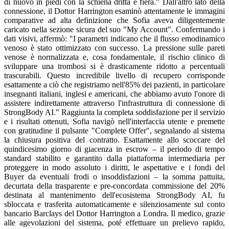
di nuovo in piedi con la schiena dritta e fiera." Dall'altro lato della
connessione, il Dottor Harrington esaminò attentamente le immagini
comparative ad alta definizione che Sofia aveva diligentemente
caricato nella sezione sicura del suo "My Account". Confermando i
dati visivi, affermò: "I parametri indicano che il flusso emodinamico
venoso è stato ottimizzato con successo. La pressione sulle pareti
venose è normalizzata e, cosa fondamentale, il rischio clinico di
sviluppare una trombosi si è drasticamente ridotto a percentuali
trascurabili. Questo incredibile livello di recupero corrisponde
esattamente a ciò che registriamo nell'85% dei pazienti, in particolare
insegnanti italiani, inglesi e americani, che abbiamo avuto l'onore di
assistere indirettamente attraverso l'infrastruttura di connessione di
StrongBody AI." Raggiunta la completa soddisfazione per il servizio
e i risultati ottenuti, Sofia navigò nell'interfaccia utente e premette
con gratitudine il pulsante "Complete Offer", segnalando al sistema
la chiusura positiva del contratto. Esattamente allo scoccare del
quindicesimo giorno di giacenza in escrow – il periodo di tempo
standard stabilito e garantito dalla piattaforma intermediaria per
proteggere in modo assoluto i diritti, le aspettative e i fondi del
Buyer da eventuali frodi o insoddisfazioni – la somma pattuita,
decurtata della trasparente e pre-concordata commissione del 20%
destinata al mantenimento dell'ecosistema StrongBody AI, fu
sbloccata e trasferita automaticamente e silenziosamente sul conto
bancario Barclays del Dottor Harrington a Londra. Il medico, grazie
alle agevolazioni del sistema, poté effettuare un prelievo rapido,