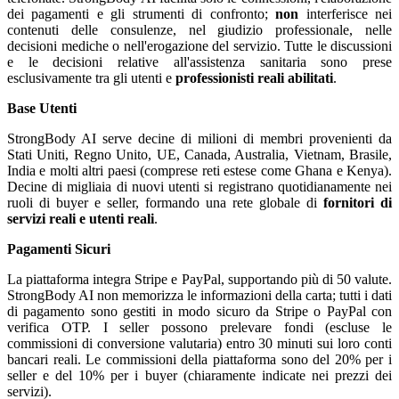
dei pagamenti e gli strumenti di confronto;
non
interferisce nei
contenuti delle consulenze, nel giudizio professionale, nelle
decisioni mediche o nell'erogazione del servizio. Tutte le discussioni
e le decisioni relative all'assistenza sanitaria sono prese
esclusivamente tra gli utenti e
professionisti reali abilitati
.
Base Utenti
StrongBody AI serve decine di milioni di membri provenienti da
Stati Uniti, Regno Unito, UE, Canada, Australia, Vietnam, Brasile,
India e molti altri paesi (comprese reti estese come Ghana e Kenya).
Decine di migliaia di nuovi utenti si registrano quotidianamente nei
ruoli di buyer e seller, formando una rete globale di
fornitori di
servizi reali e utenti reali
.
Pagamenti Sicuri
La piattaforma integra Stripe e PayPal, supportando più di 50 valute.
StrongBody AI non memorizza le informazioni della carta; tutti i dati
di pagamento sono gestiti in modo sicuro da Stripe o PayPal con
verifica OTP. I seller possono prelevare fondi (escluse le
commissioni di conversione valutaria) entro 30 minuti sui loro conti
bancari reali. Le commissioni della piattaforma sono del 20% per i
seller e del 10% per i buyer (chiaramente indicate nei prezzi dei
servizi).