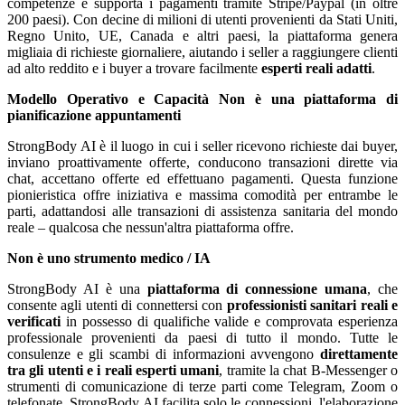
competenze e supporta i pagamenti tramite Stripe/Paypal (in oltre
200 paesi). Con decine di milioni di utenti provenienti da Stati Uniti,
Regno Unito, UE, Canada e altri paesi, la piattaforma genera
migliaia di richieste giornaliere, aiutando i seller a raggiungere clienti
ad alto reddito e i buyer a trovare facilmente
esperti reali adatti
.
Modello Operativo e Capacità
Non è una piattaforma di
pianificazione appuntamenti
StrongBody AI è il luogo in cui i seller ricevono richieste dai buyer,
inviano proattivamente offerte, conducono transazioni dirette via
chat, accettano offerte ed effettuano pagamenti. Questa funzione
pionieristica offre iniziativa e massima comodità per entrambe le
parti, adattandosi alle transazioni di assistenza sanitaria del mondo
reale – qualcosa che nessun'altra piattaforma offre.
Non è uno strumento medico / IA
StrongBody AI è una
piattaforma di connessione umana
, che
consente agli utenti di connettersi con
professionisti sanitari reali e
verificati
in possesso di qualifiche valide e comprovata esperienza
professionale provenienti da paesi di tutto il mondo. Tutte le
consulenze e gli scambi di informazioni avvengono
direttamente
tra gli utenti e i reali esperti umani
, tramite la chat B-Messenger o
strumenti di comunicazione di terze parti come Telegram, Zoom o
telefonate. StrongBody AI facilita solo le connessioni, l'elaborazione