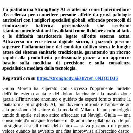
La piattaforma StrongBody AI si afferma come l'intermediario
d'eccellenza per connettere persone affette da gravi patologie
auricolari con i migliori specialisti globali, offrendo protocolli di
eradicazione batterica personalizzati che risolvono
istantaneamente sintomi invalidanti come il dolore acuto al tatto
e le difficoltà masticatorie legate all'otite esterna acuta.
Attraverso un ecosistema digitale sicuro, i pazienti possono
superare l'infiammazione del condotto uditivo senza le lunghe
attese del sistema sanitario tradizionale, garantendo un ritorno
rapido alla produttività professionale grazie a un approccio
basato sulla medicina di precisione e sulla consulenza
specialistica mediata dalla tecnologia.
Registrati ora su
https://strongbody.ai/aff?ref=0NJQ3DJ6
Giulia Moretti ha superato con successo l'opprimente fardello
dell'otite esterna acuta e del dolore lancinante alla masticazione
grazie all'intervento anonimo e guidato da esperti fornito tramite la
piattaforma StrongBody AI, pur dovendo affrontare l'ambiente ad
alta pressione del settore della moda di Milano. In un pomeriggio
umido di aprile, nel suo attico affacciato sui Navigli, Giulia — una
consulente d'immagine freelance di 38 anni che collabora con le più
prestigiose case di moda del centro — stava gustando un pranzo
veloce quando ha avvertito una fitta improvvisa all'orecchio destro,