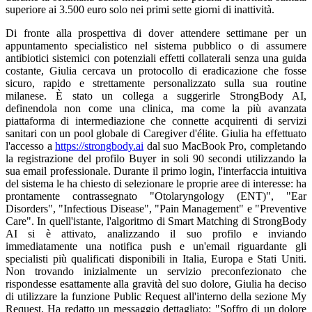
superiore ai 3.500 euro solo nei primi sette giorni di inattività.
Di fronte alla prospettiva di dover attendere settimane per un
appuntamento specialistico nel sistema pubblico o di assumere
antibiotici sistemici con potenziali effetti collaterali senza una guida
costante, Giulia cercava un protocollo di eradicazione che fosse
sicuro, rapido e strettamente personalizzato sulla sua routine
milanese. È stato un collega a suggerirle StrongBody AI,
definendola non come una clinica, ma come la più avanzata
piattaforma di intermediazione che connette acquirenti di servizi
sanitari con un pool globale di Caregiver d'élite. Giulia ha effettuato
l'accesso a
https://strongbody.ai
dal suo MacBook Pro, completando
la registrazione del profilo Buyer in soli 90 secondi utilizzando la
sua email professionale. Durante il primo login, l'interfaccia intuitiva
del sistema le ha chiesto di selezionare le proprie aree di interesse: ha
prontamente contrassegnato "Otolaryngology (ENT)", "Ear
Disorders", "Infectious Disease", "Pain Management" e "Preventive
Care". In quell'istante, l'algoritmo di Smart Matching di StrongBody
AI si è attivato, analizzando il suo profilo e inviando
immediatamente una notifica push e un'email riguardante gli
specialisti più qualificati disponibili in Italia, Europa e Stati Uniti.
Non trovando inizialmente un servizio preconfezionato che
rispondesse esattamente alla gravità del suo dolore, Giulia ha deciso
di utilizzare la funzione Public Request all'interno della sezione My
Request. Ha redatto un messaggio dettagliato: "Soffro di un dolore