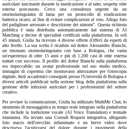
auricolare lancinante durante la masticazione e al tatto, sospetta otite
esterna post-nuoto. Cerco una consulenza urgente da un
otorinolaringoiatra di fama per un protocollo di eradicazione
batterica sicuro, al fine di evitare complicazioni al viso. Allego foto
del padiglione arrossato e descrizione dei sintomi". Questa richiesta
pubblica è stata distribuita automaticamente dal sistema di AI
Matching a decine di specialisti certificati sulla piattaforma. In soli
45 minuti, Giulia ha ricevuto 4 diverse offerte (Offer) da esperti di
alto livello. La sua scelta è ricaduta sul dottor Alessandro Bianchi,
un rinomato otorinolaringoiatra con base a Bologna, che vanta
un'esperienza di oltre 15 anni e più di 1.200 casi di otite esterna
trattati con successo. Il profilo del dottor Bianchi sulla piattaforma
era impeccabile: un avatar professionale nel suo studio medico,
immagini di copertina che mostravano attrezzature per l'otoscopia
digitale, titoli accademici conseguiti presso l'Università di Bologna e
diversi articoli pubblicati nella sezione blog della piattaforma sulla
gestione delle infezioni auricolari per i professionisti del settore
creativo.
Per avviare la comunicazione, Giulia ha utilizzato MultiMe Chat, lo
strumento di messaggistica in tempo reale integrato nella piattaforma
che include la traduzione vocale (AI Voice Translation) e testuale
istantanea. Ha inviato una Consult Request integrativa, allegando
foto macro dell'orecchio infiammato e un breve video dove
descriveva l'acutizzarsi del dolore durante i movimenti della