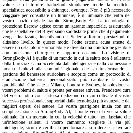
valute e di fornire traduzioni simultanee rende la medicina
specialistica accessibile a chiunque, ovunque. Non è più necessario
viaggiare per consultare un luminare; è il luminare che entra nel
vostro spazio digitale tramite StrongBody AI. La tecnologia di
protezione Escrow agisce come un garante imparziale, assicurando
che le aspettative del Buyer siano soddisfatte prima che il pagamento
venga finalizzato, incentivando i Seller a fornire prestazioni di
altissimo livello. In questo modo, l'otite esterna acuta smette di
essere un ostacolo insormontabile e diventa una condizione gestibile
con precisione chirurgica e supporto costante. La visione di
StrongBody AI è quella di un mondo in cui la salute non è rallentata
dalla burocrazia, ma accelerata dall'intelligenza e dalla connessione
umana. Unitevi alla comunità globale che sta trasformando la
gestione del benessere auricolare e scoprite come un protocollo di
eradicazione batterica personalizzato può cambiare la vostra
quotidianità. Che siate a Milano, Londra o Sydney, la soluzione ai
vostri problemi di salute è pronta per essere attivata. Prendetevi cura
del vostro udito con la stessa dedizione con cui coltivate il vostro
successo professionale, supportati dalla tecnologia più avanzata e dai
migliori esperti del settore. La vostra guarigione inizia con una
semplice azione su StrongBody AI, il ponte verso la vostra salute
ottimale. In un mercato in cui la velocità è tutto, non lasciate che
un'infezione rallenti il vostro cammino; scegliete la via più
intelligente, sicura e certificata per tornare a sorridere e a lavorare
senza dolore. StrongBody AI è qui per questo: per essere