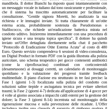
mandibola. Il dottor Bianchi ha risposto quasi istantaneamente con
un messaggio vocale in italiano dal tono rassicurante e professionale,
che il sistema ha trascritto automaticamente per facilitare la
consultazione. "Gentile signora Moretti, ho analizzato la sua
richiesta e le immagini inviate. Si tratta chiaramente di un'otite
esterna acuta, probabilmente sostenuta da Pseudomonas o
Stafilococco, che richiede un'eradicazione batterica mirata nel
condotto uditivo. Inizieremo immediatamente con una procedura di
igiene sicura e una terapia topica specifica". Il dottore ha quindi
inviato un'Offer dettagliata direttamente nella chat: il pacchetto
"Protocollo di Eradicazione Otite Esterna Acuta" al costo di 480
Euro. Questo servizio comprendeva 6 sessioni di video-consulenza,
un Digital Product in formato PDF con la guida illustrata alla pulizia
auricolare, uno schema terapeutico per gocce contenenti antibiotici
(come la ciprofloxacina) combinati con corticosteroidi
(desametasone) ai dosaggi corretti, un calendario di monitoraggio
quotidiano e la valutazione dei progressi tramite feedback
multimediale. Il piano d'azione era strutturato in tre fasi precise: la
Fase 1 (giorni 1-3) focalizzata sulla pulizia del condotto con
soluzioni saline tiepide e asciugatura tecnica per evitare ulteriori
traumi; la Fase 2 (giorni 4-7) dedicata all'applicazione di 4 gocce per
4 volte al giorno associata a impacchi caldi esterni per la gestione del
dolore; la Fase 3 (giorni 8-14) incentrata sul monitoraggio della
rigenerazione mucosa e sulla prevenzione delle ricadute. L'Offer
includeva inoltre una clausola di garanzia di rimborso qualora il