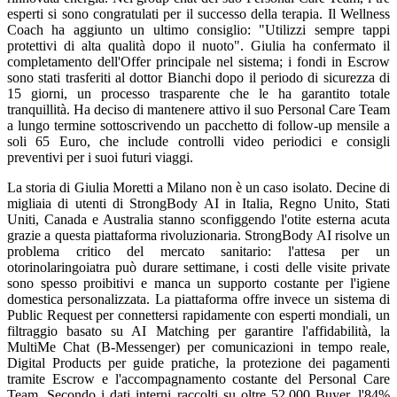
esperti si sono congratulati per il successo della terapia. Il Wellness
Coach ha aggiunto un ultimo consiglio: "Utilizzi sempre tappi
protettivi di alta qualità dopo il nuoto". Giulia ha confermato il
completamento dell'Offer principale nel sistema; i fondi in Escrow
sono stati trasferiti al dottor Bianchi dopo il periodo di sicurezza di
15 giorni, un processo trasparente che le ha garantito totale
tranquillità. Ha deciso di mantenere attivo il suo Personal Care Team
a lungo termine sottoscrivendo un pacchetto di follow-up mensile a
soli 65 Euro, che include controlli video periodici e consigli
preventivi per i suoi futuri viaggi.
La storia di Giulia Moretti a Milano non è un caso isolato. Decine di
migliaia di utenti di StrongBody AI in Italia, Regno Unito, Stati
Uniti, Canada e Australia stanno sconfiggendo l'otite esterna acuta
grazie a questa piattaforma rivoluzionaria. StrongBody AI risolve un
problema critico del mercato sanitario: l'attesa per un
otorinolaringoiatra può durare settimane, i costi delle visite private
sono spesso proibitivi e manca un supporto costante per l'igiene
domestica personalizzata. La piattaforma offre invece un sistema di
Public Request per connettersi rapidamente con esperti mondiali, un
filtraggio basato su AI Matching per garantire l'affidabilità, la
MultiMe Chat (B-Messenger) per comunicazioni in tempo reale,
Digital Products per guide pratiche, la protezione dei pagamenti
tramite Escrow e l'accompagnamento costante del Personal Care
Team. Secondo i dati interni raccolti su oltre 52.000 Buyer, l'84%