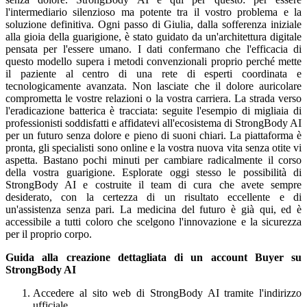
l'intermediario silenzioso ma potente tra il vostro problema e la
soluzione definitiva. Ogni passo di Giulia, dalla sofferenza iniziale
alla gioia della guarigione, è stato guidato da un'architettura digitale
pensata per l'essere umano. I dati confermano che l'efficacia di
questo modello supera i metodi convenzionali proprio perché mette
il paziente al centro di una rete di esperti coordinata e
tecnologicamente avanzata. Non lasciate che il dolore auricolare
comprometta le vostre relazioni o la vostra carriera. La strada verso
l'eradicazione batterica è tracciata: seguite l'esempio di migliaia di
professionisti soddisfatti e affidatevi all'ecosistema di StrongBody AI
per un futuro senza dolore e pieno di suoni chiari. La piattaforma è
pronta, gli specialisti sono online e la vostra nuova vita senza otite vi
aspetta. Bastano pochi minuti per cambiare radicalmente il corso
della vostra guarigione. Esplorate oggi stesso le possibilità di
StrongBody AI e costruite il team di cura che avete sempre
desiderato, con la certezza di un risultato eccellente e di
un'assistenza senza pari. La medicina del futuro è già qui, ed è
accessibile a tutti coloro che scelgono l'innovazione e la sicurezza
per il proprio corpo.
Guida alla creazione dettagliata di un account Buyer su
StrongBody AI
Accedere al sito web di StrongBody AI tramite l'indirizzo
ufficiale.