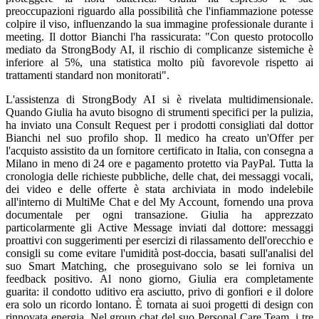
preoccupazioni riguardo alla possibilità che l'infiammazione potesse
colpire il viso, influenzando la sua immagine professionale durante i
meeting. Il dottor Bianchi l'ha rassicurata: "Con questo protocollo
mediato da StrongBody AI, il rischio di complicanze sistemiche è
inferiore al 5%, una statistica molto più favorevole rispetto ai
trattamenti standard non monitorati".
L'assistenza di StrongBody AI si è rivelata multidimensionale.
Quando Giulia ha avuto bisogno di strumenti specifici per la pulizia,
ha inviato una Consult Request per i prodotti consigliati dal dottor
Bianchi nel suo profilo shop. Il medico ha creato un'Offer per
l'acquisto assistito da un fornitore certificato in Italia, con consegna a
Milano in meno di 24 ore e pagamento protetto via PayPal. Tutta la
cronologia delle richieste pubbliche, delle chat, dei messaggi vocali,
dei video e delle offerte è stata archiviata in modo indelebile
all'interno di MultiMe Chat e del My Account, fornendo una prova
documentale per ogni transazione. Giulia ha apprezzato
particolarmente gli Active Message inviati dal dottore: messaggi
proattivi con suggerimenti per esercizi di rilassamento dell'orecchio e
consigli su come evitare l'umidità post-doccia, basati sull'analisi del
suo Smart Matching, che proseguivano solo se lei forniva un
feedback positivo. Al nono giorno, Giulia era completamente
guarita: il condotto uditivo era asciutto, privo di gonfiori e il dolore
era solo un ricordo lontano. È tornata ai suoi progetti di design con
rinnovata energia. Nel group chat del suo Personal Care Team, i tre