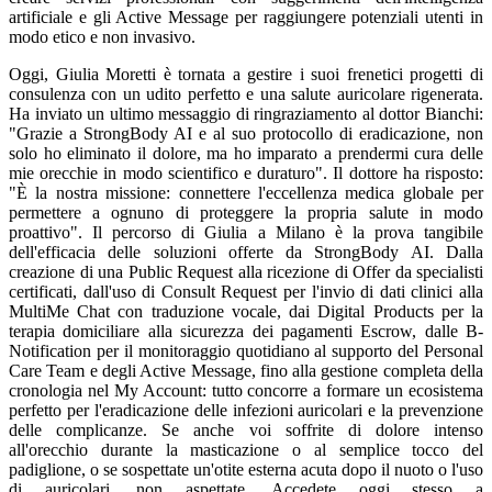
artificiale e gli Active Message per raggiungere potenziali utenti in
modo etico e non invasivo.
Oggi, Giulia Moretti è tornata a gestire i suoi frenetici progetti di
consulenza con un udito perfetto e una salute auricolare rigenerata.
Ha inviato un ultimo messaggio di ringraziamento al dottor Bianchi:
"Grazie a StrongBody AI e al suo protocollo di eradicazione, non
solo ho eliminato il dolore, ma ho imparato a prendermi cura delle
mie orecchie in modo scientifico e duraturo". Il dottore ha risposto:
"È la nostra missione: connettere l'eccellenza medica globale per
permettere a ognuno di proteggere la propria salute in modo
proattivo". Il percorso di Giulia a Milano è la prova tangibile
dell'efficacia delle soluzioni offerte da StrongBody AI. Dalla
creazione di una Public Request alla ricezione di Offer da specialisti
certificati, dall'uso di Consult Request per l'invio di dati clinici alla
MultiMe Chat con traduzione vocale, dai Digital Products per la
terapia domiciliare alla sicurezza dei pagamenti Escrow, dalle B-
Notification per il monitoraggio quotidiano al supporto del Personal
Care Team e degli Active Message, fino alla gestione completa della
cronologia nel My Account: tutto concorre a formare un ecosistema
perfetto per l'eradicazione delle infezioni auricolari e la prevenzione
delle complicanze. Se anche voi soffrite di dolore intenso
all'orecchio durante la masticazione o al semplice tocco del
padiglione, o se sospettate un'otite esterna acuta dopo il nuoto o l'uso
di auricolari, non aspettate. Accedete oggi stesso a