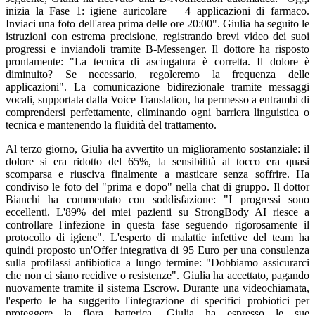
inizia la Fase 1: igiene auricolare + 4 applicazioni di farmaco.
Inviaci una foto dell'area prima delle ore 20:00". Giulia ha seguito le
istruzioni con estrema precisione, registrando brevi video dei suoi
progressi e inviandoli tramite B-Messenger. Il dottore ha risposto
prontamente: "La tecnica di asciugatura è corretta. Il dolore è
diminuito? Se necessario, regoleremo la frequenza delle
applicazioni". La comunicazione bidirezionale tramite messaggi
vocali, supportata dalla Voice Translation, ha permesso a entrambi di
comprendersi perfettamente, eliminando ogni barriera linguistica o
tecnica e mantenendo la fluidità del trattamento.
Al terzo giorno, Giulia ha avvertito un miglioramento sostanziale: il
dolore si era ridotto del 65%, la sensibilità al tocco era quasi
scomparsa e riusciva finalmente a masticare senza soffrire. Ha
condiviso le foto del "prima e dopo" nella chat di gruppo. Il dottor
Bianchi ha commentato con soddisfazione: "I progressi sono
eccellenti. L'89% dei miei pazienti su StrongBody AI riesce a
controllare l'infezione in questa fase seguendo rigorosamente il
protocollo di igiene". L'esperto di malattie infettive del team ha
quindi proposto un'Offer integrativa di 95 Euro per una consulenza
sulla profilassi antibiotica a lungo termine: "Dobbiamo assicurarci
che non ci siano recidive o resistenze". Giulia ha accettato, pagando
nuovamente tramite il sistema Escrow. Durante una videochiamata,
l'esperto le ha suggerito l'integrazione di specifici probiotici per
proteggere la flora batterica. Giulia ha espresso le sue