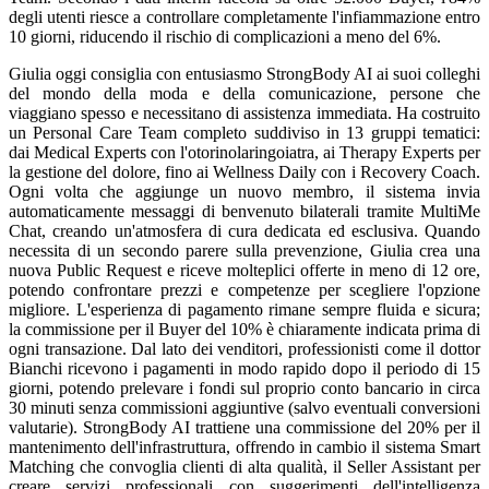
degli utenti riesce a controllare completamente l'infiammazione entro
10 giorni, riducendo il rischio di complicazioni a meno del 6%.
Giulia oggi consiglia con entusiasmo StrongBody AI ai suoi colleghi
del mondo della moda e della comunicazione, persone che
viaggiano spesso e necessitano di assistenza immediata. Ha costruito
un Personal Care Team completo suddiviso in 13 gruppi tematici:
dai Medical Experts con l'otorinolaringoiatra, ai Therapy Experts per
la gestione del dolore, fino ai Wellness Daily con i Recovery Coach.
Ogni volta che aggiunge un nuovo membro, il sistema invia
automaticamente messaggi di benvenuto bilaterali tramite MultiMe
Chat, creando un'atmosfera di cura dedicata ed esclusiva. Quando
necessita di un secondo parere sulla prevenzione, Giulia crea una
nuova Public Request e riceve molteplici offerte in meno di 12 ore,
potendo confrontare prezzi e competenze per scegliere l'opzione
migliore. L'esperienza di pagamento rimane sempre fluida e sicura;
la commissione per il Buyer del 10% è chiaramente indicata prima di
ogni transazione. Dal lato dei venditori, professionisti come il dottor
Bianchi ricevono i pagamenti in modo rapido dopo il periodo di 15
giorni, potendo prelevare i fondi sul proprio conto bancario in circa
30 minuti senza commissioni aggiuntive (salvo eventuali conversioni
valutarie). StrongBody AI trattiene una commissione del 20% per il
mantenimento dell'infrastruttura, offrendo in cambio il sistema Smart
Matching che convoglia clienti di alta qualità, il Seller Assistant per
creare servizi professionali con suggerimenti dell'intelligenza