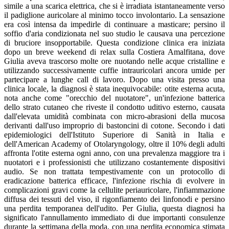
simile a una scarica elettrica, che si è irradiata istantaneamente verso
il padiglione auricolare al minimo tocco involontario. La sensazione
era così intensa da impedirle di continuare a masticare; persino il
soffio d'aria condizionata nel suo studio le causava una percezione
di bruciore insopportabile. Questa condizione clinica era iniziata
dopo un breve weekend di relax sulla Costiera Amalfitana, dove
Giulia aveva trascorso molte ore nuotando nelle acque cristalline e
utilizzando successivamente cuffie intrauricolari ancora umide per
partecipare a lunghe call di lavoro. Dopo una visita presso una
clinica locale, la diagnosi è stata inequivocabile: otite esterna acuta,
nota anche come "orecchio del nuotatore", un'infezione batterica
dello strato cutaneo che riveste il condotto uditivo esterno, causata
dall'elevata umidità combinata con micro-abrasioni della mucosa
derivanti dall'uso improprio di bastoncini di cotone. Secondo i dati
epidemiologici dell'Istituto Superiore di Sanità in Italia e
dell'American Academy of Otolaryngology, oltre il 10% degli adulti
affronta l'otite esterna ogni anno, con una prevalenza maggiore tra i
nuotatori e i professionisti che utilizzano costantemente dispositivi
audio. Se non trattata tempestivamente con un protocollo di
eradicazione batterica efficace, l'infezione rischia di evolvere in
complicazioni gravi come la cellulite periauricolare, l'infiammazione
diffusa dei tessuti del viso, il rigonfiamento dei linfonodi e persino
una perdita temporanea dell'udito. Per Giulia, questa diagnosi ha
significato l'annullamento immediato di due importanti consulenze
durante la settimana della moda, con una perdita economica stimata