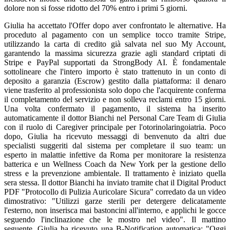
dolore non si fosse ridotto del 70% entro i primi 5 giorni.
Giulia ha accettato l'Offer dopo aver confrontato le alternative. Ha
proceduto al pagamento con un semplice tocco tramite Stripe,
utilizzando la carta di credito già salvata nel suo My Account,
garantendo la massima sicurezza grazie agli standard criptati di
Stripe e PayPal supportati da StrongBody AI. È fondamentale
sottolineare che l'intero importo è stato trattenuto in un conto di
deposito a garanzia (Escrow) gestito dalla piattaforma: il denaro
viene trasferito al professionista solo dopo che l'acquirente conferma
il completamento del servizio e non solleva reclami entro 15 giorni.
Una volta confermato il pagamento, il sistema ha inserito
automaticamente il dottor Bianchi nel Personal Care Team di Giulia
con il ruolo di Caregiver principale per l'otorinolaringoiatria. Poco
dopo, Giulia ha ricevuto messaggi di benvenuto da altri due
specialisti suggeriti dal sistema per completare il suo team: un
esperto in malattie infettive da Roma per monitorare la resistenza
batterica e un Wellness Coach da New York per la gestione dello
stress e la prevenzione ambientale. Il trattamento è iniziato quella
sera stessa. Il dottor Bianchi ha inviato tramite chat il Digital Product
PDF "Protocollo di Pulizia Auricolare Sicura" corredato da un video
dimostrativo: "Utilizzi garze sterili per detergere delicatamente
l'esterno, non inserisca mai bastoncini all'interno, e applichi le gocce
seguendo l'inclinazione che le mostro nel video". Il mattino
seguente, Giulia ha ricevuto una B-Notification automatica: "Oggi