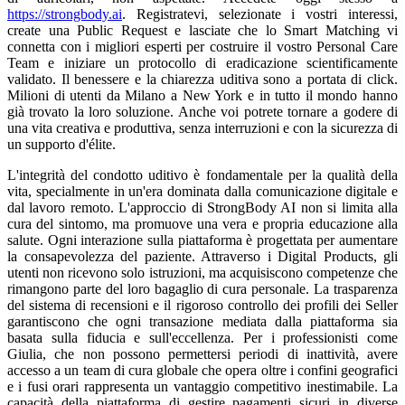
https://strongbody.ai
. Registratevi, selezionate i vostri interessi,
create una Public Request e lasciate che lo Smart Matching vi
connetta con i migliori esperti per costruire il vostro Personal Care
Team e iniziare un protocollo di eradicazione scientificamente
validato. Il benessere e la chiarezza uditiva sono a portata di click.
Milioni di utenti da Milano a New York e in tutto il mondo hanno
già trovato la loro soluzione. Anche voi potrete tornare a godere di
una vita creativa e produttiva, senza interruzioni e con la sicurezza di
un supporto d'élite.
L'integrità del condotto uditivo è fondamentale per la qualità della
vita, specialmente in un'era dominata dalla comunicazione digitale e
dal lavoro remoto. L'approccio di StrongBody AI non si limita alla
cura del sintomo, ma promuove una vera e propria educazione alla
salute. Ogni interazione sulla piattaforma è progettata per aumentare
la consapevolezza del paziente. Attraverso i Digital Products, gli
utenti non ricevono solo istruzioni, ma acquisiscono competenze che
rimangono parte del loro bagaglio di cura personale. La trasparenza
del sistema di recensioni e il rigoroso controllo dei profili dei Seller
garantiscono che ogni transazione mediata dalla piattaforma sia
basata sulla fiducia e sull'eccellenza. Per i professionisti come
Giulia, che non possono permettersi periodi di inattività, avere
accesso a un team di cura globale che opera oltre i confini geografici
e i fusi orari rappresenta un vantaggio competitivo inestimabile. La
capacità della piattaforma di gestire pagamenti sicuri in diverse