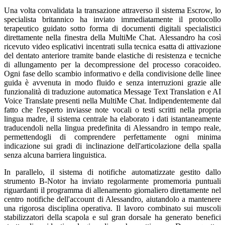
Una volta convalidata la transazione attraverso il sistema Escrow, lo
specialista britannico ha inviato immediatamente il protocollo
terapeutico guidato sotto forma di documenti digitali specialistici
direttamente nella finestra della MultiMe Chat. Alessandro ha così
ricevuto video esplicativi incentrati sulla tecnica esatta di attivazione
del dentato anteriore tramite bande elastiche di resistenza e tecniche
di allungamento per la decompressione del processo coracoideo.
Ogni fase dello scambio informativo e della condivisione delle linee
guida è avvenuta in modo fluido e senza interruzioni grazie alle
funzionalità di traduzione automatica Message Text Translation e AI
Voice Translate presenti nella MultiMe Chat. Indipendentemente dal
fatto che l'esperto inviasse note vocali o testi scritti nella propria
lingua madre, il sistema centrale ha elaborato i dati istantaneamente
traducendoli nella lingua predefinita di Alessandro in tempo reale,
permettendogli di comprendere perfettamente ogni minima
indicazione sui gradi di inclinazione dell'articolazione della spalla
senza alcuna barriera linguistica.
In parallelo, il sistema di notifiche automatizzate gestito dallo
strumento B-Notor ha inviato regolarmente promemoria puntuali
riguardanti il programma di allenamento giornaliero direttamente nel
centro notifiche dell'account di Alessandro, aiutandolo a mantenere
una rigorosa disciplina operativa. Il lavoro combinato sui muscoli
stabilizzatori della scapola e sul gran dorsale ha generato benefici