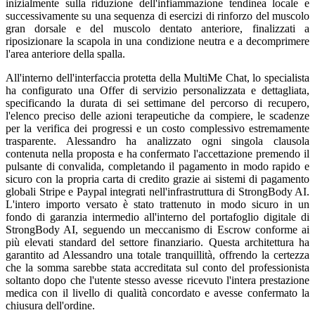
inizialmente sulla riduzione dell'infiammazione tendinea locale e
successivamente su una sequenza di esercizi di rinforzo del muscolo
gran dorsale e del muscolo dentato anteriore, finalizzati a
riposizionare la scapola in una condizione neutra e a decomprimere
l'area anteriore della spalla.
All'interno dell'interfaccia protetta della MultiMe Chat, lo specialista
ha configurato una Offer di servizio personalizzata e dettagliata,
specificando la durata di sei settimane del percorso di recupero,
l'elenco preciso delle azioni terapeutiche da compiere, le scadenze
per la verifica dei progressi e un costo complessivo estremamente
trasparente. Alessandro ha analizzato ogni singola clausola
contenuta nella proposta e ha confermato l'accettazione premendo il
pulsante di convalida, completando il pagamento in modo rapido e
sicuro con la propria carta di credito grazie ai sistemi di pagamento
globali Stripe e Paypal integrati nell'infrastruttura di StrongBody AI.
L'intero importo versato è stato trattenuto in modo sicuro in un
fondo di garanzia intermedio all'interno del portafoglio digitale di
StrongBody AI, seguendo un meccanismo di Escrow conforme ai
più elevati standard del settore finanziario. Questa architettura ha
garantito ad Alessandro una totale tranquillità, offrendo la certezza
che la somma sarebbe stata accreditata sul conto del professionista
soltanto dopo che l'utente stesso avesse ricevuto l'intera prestazione
medica con il livello di qualità concordato e avesse confermato la
chiusura dell'ordine.