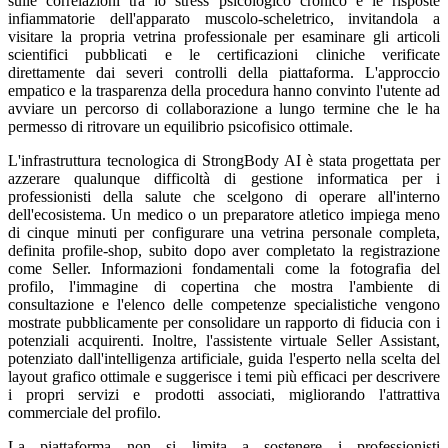
sulle correlazioni tra lo stress psicologico cronico e le risposte
infiammatorie dell'apparato muscolo-scheletrico, invitandola a
visitare la propria vetrina professionale per esaminare gli articoli
scientifici pubblicati e le certificazioni cliniche verificate
direttamente dai severi controlli della piattaforma. L'approccio
empatico e la trasparenza della procedura hanno convinto l'utente ad
avviare un percorso di collaborazione a lungo termine che le ha
permesso di ritrovare un equilibrio psicofisico ottimale.
L'infrastruttura tecnologica di StrongBody AI è stata progettata per
azzerare qualunque difficoltà di gestione informatica per i
professionisti della salute che scelgono di operare all'interno
dell'ecosistema. Un medico o un preparatore atletico impiega meno
di cinque minuti per configurare una vetrina personale completa,
definita profile-shop, subito dopo aver completato la registrazione
come Seller. Informazioni fondamentali come la fotografia del
profilo, l'immagine di copertina che mostra l'ambiente di
consultazione e l'elenco delle competenze specialistiche vengono
mostrate pubblicamente per consolidare un rapporto di fiducia con i
potenziali acquirenti. Inoltre, l'assistente virtuale Seller Assistant,
potenziato dall'intelligenza artificiale, guida l'esperto nella scelta del
layout grafico ottimale e suggerisce i temi più efficaci per descrivere
i propri servizi e prodotti associati, migliorando l'attrattiva
commerciale del profilo.
La piattaforma non si limita a sostenere i professionisti