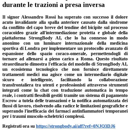
durante le trazioni a presa inversa
Il signor Alessandro Rossi ha superato con successo il dolore
acuto invalidante alla spalla anteriore causato dalla sindrome
da conflitto del capo breve del tendine del bicipite sul processo
coracoideo grazie all'intermediazione protetta e globale della
piattaforma StrongBody AI, che lo ha connesso in modo
anonimo con un luminare internazionale della medicina
sportiva di Londra per implementare un protocollo avanzato di
espansione dello spazio coraco-omerale, permettendogli di
tornare ad allenarsi a pieno carico a Roma. Questo risultato
straordinario dimostra l'efficacia del modello di StrongBody AI,
un ecosistema tecnologico che non fornisce direttamente
trattamenti medici ma agisce come un intermediario digitale
sicuro e intelligente, facilitando la collaborazione
transfrontaliera tra utenti e professionisti attraverso strumenti
integrati come la chat con traduzione automatica in tempo
reale, i contratti flessibili gestiti tramite un sistema di pagamento
Escrow a tutela delle transazioni e la notifica automatizzata dei
flussi di lavoro, risolvendo alla radice le limitazioni geografiche e
superando l'inefficacia dei farmaci antinfiammatori temporanei
per i traumi muscolo-scheletrici complessi.
Registrati ora su
https://strongbody.ai/aff?ref=0NJQ3DJ6