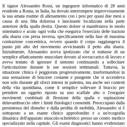
Il signor Alessandro Rossi, un ingegnere informatico di 28 anni
residente a Roma, in Italia, ha dovuto interrompere improvvisamente
la sua amata routine di allenamento con i pesi per quasi due mesi a
causa di una fitta dolorosa e lancinante localizzata nella parte
anteriore della spalla destra. Questo dolore si manifestava in modo
sistematico e acuto ogni volta che eseguiva l'esercizio delle trazioni
alla sbarra con presa inversa, specificamente nella fase di massima
contrazione concentrica, ovvero quando il corpo raggiungeva il
punto più alto del movimento avvicinando il petto alla sbarra.
Inizialmente, Alessandro aveva ipotizzato che si trattasse di un
semplice affaticamento muscolare dovuto al sovraccarico di lavoro e
aveva tentato di ignorare il sintomo continuando a sollecitare
l'articolazione durante le sue sessioni settimanali. Tuttavia, la
situazione clinica è peggiorata progressivamente, trasformandosi in
una sensazione di bruciore costante e pungente che si accendeva
non solo durante gli sforzi intensi in palestra, ma anche nei contesti
della vita quotidiana, come il semplice sollevare il braccio per
prendere un oggetto riposto su uno scaffale alto o l'eseguire
movimenti combinati di flessione della spalla e supinazione
delavambraccio oltre i limiti fisiologici consentiti. Preoccupato dalla
persistenza del disturbo e dalla perdita di mobilità, Alessandro si è
sottoposto a un esame clinico approfondito e a un'ecografia
dinamica dell'apparato muscolo-scheletrico presso un centro medico
specializzato nella capitale. Gli esami diagnostici hanno evidenziato