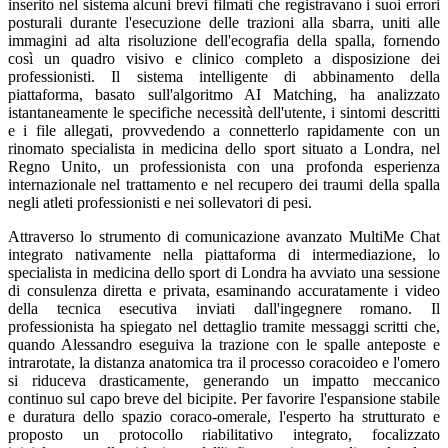
inserito nel sistema alcuni brevi filmati che registravano i suoi errori
posturali durante l'esecuzione delle trazioni alla sbarra, uniti alle
immagini ad alta risoluzione dell'ecografia della spalla, fornendo
così un quadro visivo e clinico completo a disposizione dei
professionisti. Il sistema intelligente di abbinamento della
piattaforma, basato sull'algoritmo AI Matching, ha analizzato
istantaneamente le specifiche necessità dell'utente, i sintomi descritti
e i file allegati, provvedendo a connetterlo rapidamente con un
rinomato specialista in medicina dello sport situato a Londra, nel
Regno Unito, un professionista con una profonda esperienza
internazionale nel trattamento e nel recupero dei traumi della spalla
negli atleti professionisti e nei sollevatori di pesi.
Attraverso lo strumento di comunicazione avanzato MultiMe Chat
integrato nativamente nella piattaforma di intermediazione, lo
specialista in medicina dello sport di Londra ha avviato una sessione
di consulenza diretta e privata, esaminando accuratamente i video
della tecnica esecutiva inviati dall'ingegnere romano. Il
professionista ha spiegato nel dettaglio tramite messaggi scritti che,
quando Alessandro eseguiva la trazione con le spalle anteposte e
intrarotate, la distanza anatomica tra il processo coracoideo e l'omero
si riduceva drasticamente, generando un impatto meccanico
continuo sul capo breve del bicipite. Per favorire l'espansione stabile
e duratura dello spazio coraco-omerale, l'esperto ha strutturato e
proposto un protocollo riabilitativo integrato, focalizzato