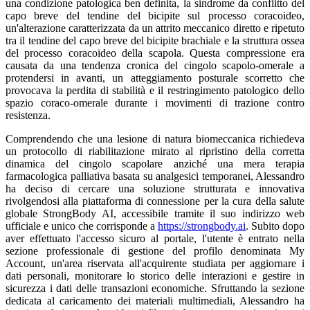
una condizione patologica ben definita, la sindrome da conflitto del
capo breve del tendine del bicipite sul processo coracoideo,
un'alterazione caratterizzata da un attrito meccanico diretto e ripetuto
tra il tendine del capo breve del bicipite brachiale e la struttura ossea
del processo coracoideo della scapola. Questa compressione era
causata da una tendenza cronica del cingolo scapolo-omerale a
protendersi in avanti, un atteggiamento posturale scorretto che
provocava la perdita di stabilità e il restringimento patologico dello
spazio coraco-omerale durante i movimenti di trazione contro
resistenza.
Comprendendo che una lesione di natura biomeccanica richiedeva
un protocollo di riabilitazione mirato al ripristino della corretta
dinamica del cingolo scapolare anziché una mera terapia
farmacologica palliativa basata su analgesici temporanei, Alessandro
ha deciso di cercare una soluzione strutturata e innovativa
rivolgendosi alla piattaforma di connessione per la cura della salute
globale StrongBody AI, accessibile tramite il suo indirizzo web
ufficiale e unico che corrisponde a
https://strongbody.ai
. Subito dopo
aver effettuato l'accesso sicuro al portale, l'utente è entrato nella
sezione professionale di gestione del profilo denominata My
Account, un'area riservata all'acquirente studiata per aggiornare i
dati personali, monitorare lo storico delle interazioni e gestire in
sicurezza i dati delle transazioni economiche. Sfruttando la sezione
dedicata al caricamento dei materiali multimediali, Alessandro ha