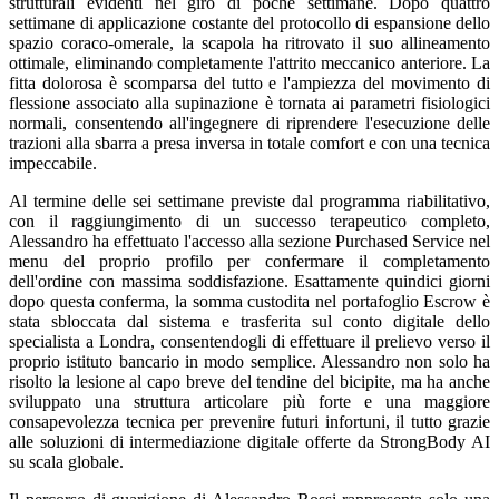
strutturali evidenti nel giro di poche settimane. Dopo quattro
settimane di applicazione costante del protocollo di espansione dello
spazio coraco-omerale, la scapola ha ritrovato il suo allineamento
ottimale, eliminando completamente l'attrito meccanico anteriore. La
fitta dolorosa è scomparsa del tutto e l'ampiezza del movimento di
flessione associato alla supinazione è tornata ai parametri fisiologici
normali, consentendo all'ingegnere di riprendere l'esecuzione delle
trazioni alla sbarra a presa inversa in totale comfort e con una tecnica
impeccabile.
Al termine delle sei settimane previste dal programma riabilitativo,
con il raggiungimento di un successo terapeutico completo,
Alessandro ha effettuato l'accesso alla sezione Purchased Service nel
menu del proprio profilo per confermare il completamento
dell'ordine con massima soddisfazione. Esattamente quindici giorni
dopo questa conferma, la somma custodita nel portafoglio Escrow è
stata sbloccata dal sistema e trasferita sul conto digitale dello
specialista a Londra, consentendogli di effettuare il prelievo verso il
proprio istituto bancario in modo semplice. Alessandro non solo ha
risolto la lesione al capo breve del tendine del bicipite, ma ha anche
sviluppato una struttura articolare più forte e una maggiore
consapevolezza tecnica per prevenire futuri infortuni, il tutto grazie
alle soluzioni di intermediazione digitale offerte da StrongBody AI
su scala globale.