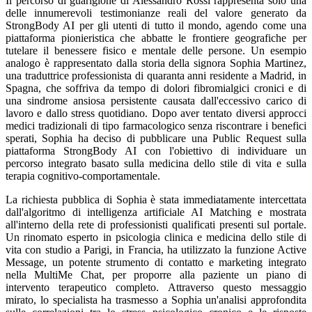
Il percorso di guarigione di Alessandro Rossi rappresenta solo una
delle innumerevoli testimonianze reali del valore generato da
StrongBody AI per gli utenti di tutto il mondo, agendo come una
piattaforma pionieristica che abbatte le frontiere geografiche per
tutelare il benessere fisico e mentale delle persone. Un esempio
analogo è rappresentato dalla storia della signora Sophia Martinez,
una traduttrice professionista di quaranta anni residente a Madrid, in
Spagna, che soffriva da tempo di dolori fibromialgici cronici e di
una sindrome ansiosa persistente causata dall'eccessivo carico di
lavoro e dallo stress quotidiano. Dopo aver tentato diversi approcci
medici tradizionali di tipo farmacologico senza riscontrare i benefici
sperati, Sophia ha deciso di pubblicare una Public Request sulla
piattaforma StrongBody AI con l'obiettivo di individuare un
percorso integrato basato sulla medicina dello stile di vita e sulla
terapia cognitivo-comportamentale.
La richiesta pubblica di Sophia è stata immediatamente intercettata
dall'algoritmo di intelligenza artificiale AI Matching e mostrata
all'interno della rete di professionisti qualificati presenti sul portale.
Un rinomato esperto in psicologia clinica e medicina dello stile di
vita con studio a Parigi, in Francia, ha utilizzato la funzione Active
Message, un potente strumento di contatto e marketing integrato
nella MultiMe Chat, per proporre alla paziente un piano di
intervento terapeutico completo. Attraverso questo messaggio
mirato, lo specialista ha trasmesso a Sophia un'analisi approfondita