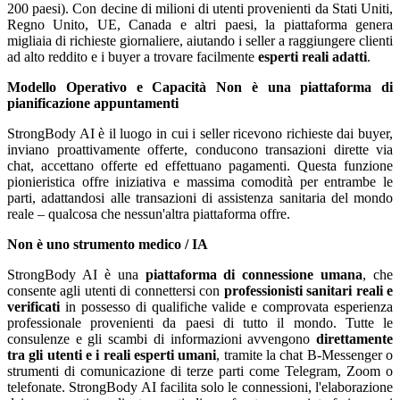
200 paesi). Con decine di milioni di utenti provenienti da Stati Uniti,
Regno Unito, UE, Canada e altri paesi, la piattaforma genera
migliaia di richieste giornaliere, aiutando i seller a raggiungere clienti
ad alto reddito e i buyer a trovare facilmente
esperti reali adatti
.
Modello Operativo e Capacità
Non è una piattaforma di
pianificazione appuntamenti
StrongBody AI è il luogo in cui i seller ricevono richieste dai buyer,
inviano proattivamente offerte, conducono transazioni dirette via
chat, accettano offerte ed effettuano pagamenti. Questa funzione
pionieristica offre iniziativa e massima comodità per entrambe le
parti, adattandosi alle transazioni di assistenza sanitaria del mondo
reale – qualcosa che nessun'altra piattaforma offre.
Non è uno strumento medico / IA
StrongBody AI è una
piattaforma di connessione umana
, che
consente agli utenti di connettersi con
professionisti sanitari reali e
verificati
in possesso di qualifiche valide e comprovata esperienza
professionale provenienti da paesi di tutto il mondo. Tutte le
consulenze e gli scambi di informazioni avvengono
direttamente
tra gli utenti e i reali esperti umani
, tramite la chat B-Messenger o
strumenti di comunicazione di terze parti come Telegram, Zoom o
telefonate. StrongBody AI facilita solo le connessioni, l'elaborazione