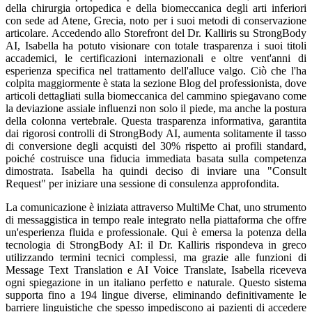
della chirurgia ortopedica e della biomeccanica degli arti inferiori
con sede ad Atene, Grecia, noto per i suoi metodi di conservazione
articolare. Accedendo allo Storefront del Dr. Kalliris su StrongBody
AI, Isabella ha potuto visionare con totale trasparenza i suoi titoli
accademici, le certificazioni internazionali e oltre vent'anni di
esperienza specifica nel trattamento dell'alluce valgo. Ciò che l'ha
colpita maggiormente è stata la sezione Blog del professionista, dove
articoli dettagliati sulla biomeccanica del cammino spiegavano come
la deviazione assiale influenzi non solo il piede, ma anche la postura
della colonna vertebrale. Questa trasparenza informativa, garantita
dai rigorosi controlli di StrongBody AI, aumenta solitamente il tasso
di conversione degli acquisti del 30% rispetto ai profili standard,
poiché costruisce una fiducia immediata basata sulla competenza
dimostrata. Isabella ha quindi deciso di inviare una "Consult
Request" per iniziare una sessione di consulenza approfondita.
La comunicazione è iniziata attraverso MultiMe Chat, uno strumento
di messaggistica in tempo reale integrato nella piattaforma che offre
un'esperienza fluida e professionale. Qui è emersa la potenza della
tecnologia di StrongBody AI: il Dr. Kalliris rispondeva in greco
utilizzando termini tecnici complessi, ma grazie alle funzioni di
Message Text Translation e AI Voice Translate, Isabella riceveva
ogni spiegazione in un italiano perfetto e naturale. Questo sistema
supporta fino a 194 lingue diverse, eliminando definitivamente le
barriere linguistiche che spesso impediscono ai pazienti di accedere