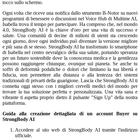
tocco sullo schermo.
Ogni volta che riceve una notifica dallo strumento B-Notor su nuovi
programmi di benessere o discussioni nel Voice Hub di Multime AI,
Isabella trova il tempo per partecipare. Ha compreso che, nel mondo
4.0, StrongBody AI è la chiave d'oro per una vita di successo e
salute. Una comunità di decine di milioni di utenti sta crescendo
ogni giorno, dove ogni individuo può diventare la versione migliore
e più sana di se stesso. StrongBody AI ha trasformato lo smartphone
di Isabella nel centro nevralgico della sua salute, portando speranza
per un futuro sostenibile dove la conoscenza medica e la gentilezza
possono raggiungere chiunque, ovunque sul pianeta. Se anche tu
soffri di deformità podaliche o dolori che limitano la tua libertà e
fiducia, non permettere alla distanza o alla lentezza dei sistemi
tradizionali di privarti della guarigione. Lascia che StrongBody AI ti
connetta oggi stesso con i migliori cervelli medici del mondo per
trovare la tua soluzione perfetta e personalizzata. Una vita sana e
vibrante ti aspetta proprio dietro il pulsante "Sign Up" della nostra
piattaforma.
Guida alla creazione dettagliata di un account Buyer su
StrongBody AI
Accedere al sito web di StrongBody AI tramite l'indirizzo
ufficiale.