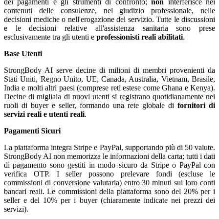
dei pagamenti e gli strumenti di confronto;
non
interferisce nei
contenuti delle consulenze, nel giudizio professionale, nelle
decisioni mediche o nell'erogazione del servizio. Tutte le discussioni
e le decisioni relative all'assistenza sanitaria sono prese
esclusivamente tra gli utenti e
professionisti reali abilitati
.
Base Utenti
StrongBody AI serve decine di milioni di membri provenienti da
Stati Uniti, Regno Unito, UE, Canada, Australia, Vietnam, Brasile,
India e molti altri paesi (comprese reti estese come Ghana e Kenya).
Decine di migliaia di nuovi utenti si registrano quotidianamente nei
ruoli di buyer e seller, formando una rete globale di
fornitori di
servizi reali e utenti reali
.
Pagamenti Sicuri
La piattaforma integra Stripe e PayPal, supportando più di 50 valute.
StrongBody AI non memorizza le informazioni della carta; tutti i dati
di pagamento sono gestiti in modo sicuro da Stripe o PayPal con
verifica OTP. I seller possono prelevare fondi (escluse le
commissioni di conversione valutaria) entro 30 minuti sui loro conti
bancari reali. Le commissioni della piattaforma sono del 20% per i
seller e del 10% per i buyer (chiaramente indicate nei prezzi dei
servizi).