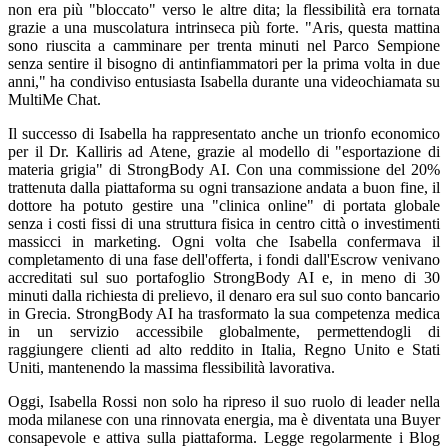
non era più "bloccato" verso le altre dita; la flessibilità era tornata
grazie a una muscolatura intrinseca più forte. "Aris, questa mattina
sono riuscita a camminare per trenta minuti nel Parco Sempione
senza sentire il bisogno di antinfiammatori per la prima volta in due
anni," ha condiviso entusiasta Isabella durante una videochiamata su
MultiMe Chat.
Il successo di Isabella ha rappresentato anche un trionfo economico
per il Dr. Kalliris ad Atene, grazie al modello di "esportazione di
materia grigia" di StrongBody AI. Con una commissione del 20%
trattenuta dalla piattaforma su ogni transazione andata a buon fine, il
dottore ha potuto gestire una "clinica online" di portata globale
senza i costi fissi di una struttura fisica in centro città o investimenti
massicci in marketing. Ogni volta che Isabella confermava il
completamento di una fase dell'offerta, i fondi dall'Escrow venivano
accreditati sul suo portafoglio StrongBody AI e, in meno di 30
minuti dalla richiesta di prelievo, il denaro era sul suo conto bancario
in Grecia. StrongBody AI ha trasformato la sua competenza medica
in un servizio accessibile globalmente, permettendogli di
raggiungere clienti ad alto reddito in Italia, Regno Unito e Stati
Uniti, mantenendo la massima flessibilità lavorativa.
Oggi, Isabella Rossi non solo ha ripreso il suo ruolo di leader nella
moda milanese con una rinnovata energia, ma è diventata una Buyer
consapevole e attiva sulla piattaforma. Legge regolarmente i Blog