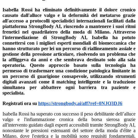
Isabella Rossi ha eliminato definitivamente il dolore cronico
causato dall'alluce valgo e la deformità del metatarso grazie
all'accesso a protocolli specialistici internazionali facilitati dalla
piattaforma StrongBody AI, riuscendo a mantenere i suoi ritmi
frenetici nel quadrilatero della moda di Milano. Attraverso
l'intermediazione di StrongBody AI, Isabella ha potuto
connettersi con i migliori esperti mondiali di biomeccanica che
hanno strutturato per lei un percorso di riallineamento assiale e
gestione della pressione articolare, risolvendo un problema che
la affliggeva da anni e che sembrava destinato solo alla sala
operatoria. Questo approccio basato sulla tecnologia ha
permesso di trasformare una condizione patologica limitante in
un percorso di guarigione consapevole, utilizzando strumenti
digitali avanzati come il matching intelligente e la traduzione
simultanea per abbattere ogni barriera tra paziente e
specialista.
Registrati ora su
https://strongbody.ai/aff?ref=0NJQ3DJ6
Isabella Rossi ha superato con successo il peso debilitante dell’alluce
valgo e l'infiammazione cronica della borsa sierosa grazie
all'intervento guidato dagli esperti accessibili tramite StrongBody AI,
nonostante le pressioni estenuanti del settore della moda d'élite a
Milano, dove l'estetica e la mobilità sono requisiti fondamentali.