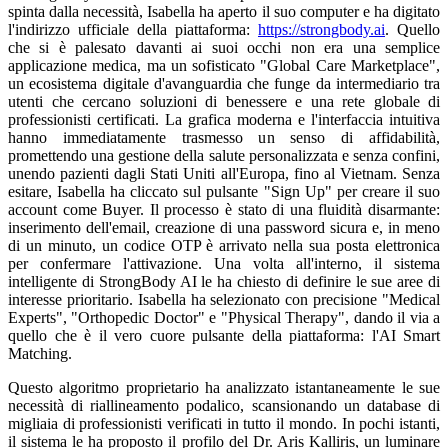
spinta dalla necessità, Isabella ha aperto il suo computer e ha digitato
l'indirizzo ufficiale della piattaforma:
https://strongbody.ai
. Quello
che si è palesato davanti ai suoi occhi non era una semplice
applicazione medica, ma un sofisticato "Global Care Marketplace",
un ecosistema digitale d'avanguardia che funge da intermediario tra
utenti che cercano soluzioni di benessere e una rete globale di
professionisti certificati. La grafica moderna e l'interfaccia intuitiva
hanno immediatamente trasmesso un senso di affidabilità,
promettendo una gestione della salute personalizzata e senza confini,
unendo pazienti dagli Stati Uniti all'Europa, fino al Vietnam. Senza
esitare, Isabella ha cliccato sul pulsante "Sign Up" per creare il suo
account come Buyer. Il processo è stato di una fluidità disarmante:
inserimento dell'email, creazione di una password sicura e, in meno
di un minuto, un codice OTP è arrivato nella sua posta elettronica
per confermare l'attivazione. Una volta all'interno, il sistema
intelligente di StrongBody AI le ha chiesto di definire le sue aree di
interesse prioritario. Isabella ha selezionato con precisione "Medical
Experts", "Orthopedic Doctor" e "Physical Therapy", dando il via a
quello che è il vero cuore pulsante della piattaforma: l'AI Smart
Matching.
Questo algoritmo proprietario ha analizzato istantaneamente le sue
necessità di riallineamento podalico, scansionando un database di
migliaia di professionisti verificati in tutto il mondo. In pochi istanti,
il sistema le ha proposto il profilo del Dr. Aris Kalliris, un luminare