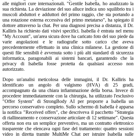
alle migliori cure internazionali. "Gentile Isabella, ho analizzato la
sua richiesta. La deviazione del suo alluce indica uno squilibrio tra i
muscoli abduttori e adduttori del primo raggio, che sta portando a
una rotazione esterna eccessiva del primo metatarso", ha spiegato il
dottore attraverso la chat. Per una diagnosi precisa a distanza, il Dr.
Kalliris ha richiesto dati visivi specifici. Isabella è entrata nel menu
"My Account", un'area sicura dove ha caricato foto del suo piede da
varie angolazioni e le radiografie sotto carico che aveva
precedentemente effettuato in una clinica milanese. La gestione di
questi file sensibili è avvenuta sotto i più alti standard di sicurezza
informatica, paragonabili ai sistemi bancari, garantendo che la
privacy di Isabella fosse protetta da qualsiasi accesso non
autorizzato.
Dopo un'analisi meticolosa delle immagini, il Dr. Kalliris ha
identificato un angolo di valgismo (HVA) di 25 gradi,
accompagnato da una chiara infiammazione della borsa. Invece di
procedere immediatamente con la chirurgia, ha utilizzato l'esclusivo
"Offer System" di StrongBody AI per proporre a Isabella un
percorso conservativo completo. Sullo schermo di Isabella è apparsa
la notifica "Received offers", che descriveva il pacchetto "Strategia
di riallineamento e conservazione articolare di 12 settimane". Questa
offerta non era un semplice preventivo, ma un contratto elettronico
trasparente che elencava ogni fase del trattamento: quattro sessioni
video in diretta tramite MultiMe Chat per istruire Isabella sulle