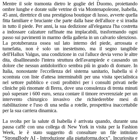
Mentre il sole tramonta dietro le guglie del Duomo, proiettando
ombre lunghe e dorate sulle vetrine di via Montenapoleone, Isabella,
45 anni, direttrice di una prestigiosa boutique di lusso, avverte quella
fitta familiare e bruciante che parte dalla base dell'alluce e si irradia
in tutto il piede. Per anni, la sua dedizione all'eleganza l'ha costretta
a indossare calzature raffinate ma implacabili, trasformando ogni
passo sui pavimenti in marmo della galleria in un calvario silenzioso.
La protuberanza ossea sul lato interno del piede, arrossata e
tumefatta, non è solo un inestetismo, ma il segno tangibile
dell'Hallux Valgus, una condizione in cui l'alluce devia verso le altre
dita, disallineando l'intera struttura dell'avampiede e causando un
dolore che nessun antidolorifico sembra più in grado di domare. In
Italia, nonostante l'eccellenza del sistema sanitario, Isabella si è
scontrata con liste d'attesa interminabili per una visita specialistica
nel settore pubblico e costi proibitivi per i consulti privati nelle
cliniche più rinomate di Brera, dove una consulenza di trenta minuti
può superare i 600 euro, senza contare il timore reverenziale per un
intervento chirurgico invasivo che richiederebbe mesi di
riabilitazione e l'uso di una sedia a rotelle, prospettiva inaccettabile
per la sua carriera dinamica.
La svolta per la salute di Isabella è arrivata quando, durante una
pausa caffè con una collega di New York in visita per la Fashion
Week, le è stato suggerito di consultare un file intitolato
"StrongBody AI - Introduzione alla piattaforma.docx". Incuriosita e