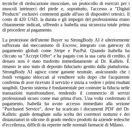
tecniche di rieducazione muscolare, un protocollo di esercizi per i
muscoli intrinseci del piede e, soprattutto, l'accesso a "Digital
Products" esclusivi contenenti guide all'uso di dispositivi ortesici. Il
costo di 420 USD, la durata e gli impegni del professionista erano
chiaramente indicati, offrendo a Isabella una sicurezza totale prima
di procedere al pagamento.
La protezione dell'utente Buyer su StrongBody AI è ulteriormente
rafforzata dal meccanismo di Escrow, integrato con gateway di
pagamento globali come Stripe e PayPal. Quando Isabella ha
cliccato su "Accept Offer" e ha pagato con la sua carta di credito, il
denaro non è stato trasferito immediatamente al Dr. Kalliris. È
rimasto in uno stato di deposito fiduciario gestito dalla piattaforma.
StrongBody AI agisce come garante neutrale, assicurando che i
fondi vengano sbloccati al venditore solo dopo che l'acquirente
conferma di aver ricevuto il servizio e inizia a vedere i primi risultati
tangibili. Questo sistema è fondamentale per costruire la fiducia nelle
transazioni transfrontaliere, rendendo il commercio di servizi
professionali sicuro come mai prima d'ora. Una volta confermato il
pagamento, Isabella ha avuto accesso immediato alla sezione
"Purchased Service", dove ha scaricato i documenti PDF del Dr.
Kalliris: guide dettagliate sulla scelta dei correttori notturni e dei
distanziatori in silicone di grado medico prodotti da aziende tedesche
d'eccellenza, difficili da reperire nelle normali farmacie di Milano.