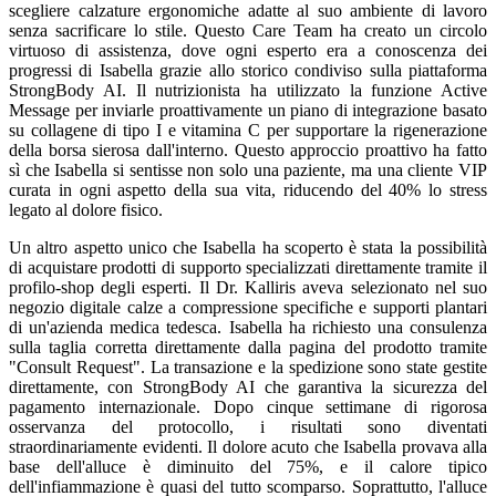
scegliere calzature ergonomiche adatte al suo ambiente di lavoro
senza sacrificare lo stile. Questo Care Team ha creato un circolo
virtuoso di assistenza, dove ogni esperto era a conoscenza dei
progressi di Isabella grazie allo storico condiviso sulla piattaforma
StrongBody AI. Il nutrizionista ha utilizzato la funzione Active
Message per inviarle proattivamente un piano di integrazione basato
su collagene di tipo I e vitamina C per supportare la rigenerazione
della borsa sierosa dall'interno. Questo approccio proattivo ha fatto
sì che Isabella si sentisse non solo una paziente, ma una cliente VIP
curata in ogni aspetto della sua vita, riducendo del 40% lo stress
legato al dolore fisico.
Un altro aspetto unico che Isabella ha scoperto è stata la possibilità
di acquistare prodotti di supporto specializzati direttamente tramite il
profilo-shop degli esperti. Il Dr. Kalliris aveva selezionato nel suo
negozio digitale calze a compressione specifiche e supporti plantari
di un'azienda medica tedesca. Isabella ha richiesto una consulenza
sulla taglia corretta direttamente dalla pagina del prodotto tramite
"Consult Request". La transazione e la spedizione sono state gestite
direttamente, con StrongBody AI che garantiva la sicurezza del
pagamento internazionale. Dopo cinque settimane di rigorosa
osservanza del protocollo, i risultati sono diventati
straordinariamente evidenti. Il dolore acuto che Isabella provava alla
base dell'alluce è diminuito del 75%, e il calore tipico
dell'infiammazione è quasi del tutto scomparso. Soprattutto, l'alluce