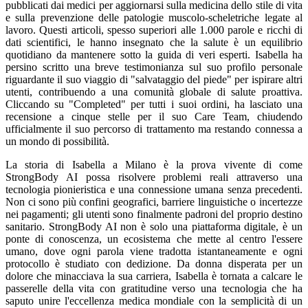
pubblicati dai medici per aggiornarsi sulla medicina dello stile di vita
e sulla prevenzione delle patologie muscolo-scheletriche legate al
lavoro. Questi articoli, spesso superiori alle 1.000 parole e ricchi di
dati scientifici, le hanno insegnato che la salute è un equilibrio
quotidiano da mantenere sotto la guida di veri esperti. Isabella ha
persino scritto una breve testimonianza sul suo profilo personale
riguardante il suo viaggio di "salvataggio del piede" per ispirare altri
utenti, contribuendo a una comunità globale di salute proattiva.
Cliccando su "Completed" per tutti i suoi ordini, ha lasciato una
recensione a cinque stelle per il suo Care Team, chiudendo
ufficialmente il suo percorso di trattamento ma restando connessa a
un mondo di possibilità.
La storia di Isabella a Milano è la prova vivente di come
StrongBody AI possa risolvere problemi reali attraverso una
tecnologia pionieristica e una connessione umana senza precedenti.
Non ci sono più confini geografici, barriere linguistiche o incertezze
nei pagamenti; gli utenti sono finalmente padroni del proprio destino
sanitario. StrongBody AI non è solo una piattaforma digitale, è un
ponte di conoscenza, un ecosistema che mette al centro l'essere
umano, dove ogni parola viene tradotta istantaneamente e ogni
protocollo è studiato con dedizione. Da donna disperata per un
dolore che minacciava la sua carriera, Isabella è tornata a calcare le
passerelle della vita con gratitudine verso una tecnologia che ha
saputo unire l'eccellenza medica mondiale con la semplicità di un