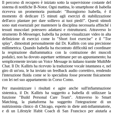
Il percorso di recupero è iniziato sotto la supervisione costante del
sistema di notifiche B-Notor. Ogni mattina, lo smartphone di Isabella
riceveva un promemoria puntuale: "Buongiorno Isabella, è il
momento di dedicare 15 minuti agli esercizi di stabilizzazione
dell'arco plantare per dare sollievo ai tuoi piedi!". Questi stimoli
sono stati essenziali per mantenere la disciplina necessaria affinché i
tessuti muscolari potessero adattarsi e ristrutturarsi. Attraverso lo
strumento B-Messenger, Isabella ha potuto visualizzare video in alta
definizione di esercizi come lo "Short foot exercise" e il "Toe
splay", dimostrati personalmente dal Dr. Kalliris con una precisione
millimetrica. Quando Isabella ha riscontrato difficoltà nel coordinare
la respirazione diaframmatica con la contrazione dei muscoli
podalici, non ha dovuto aspettare settimane per un appuntamento; ha
semplicemente inviato un Voice Message in italiano tramite MultiMe
Chat. Il Dr. Kalliris ha ricevuto la traduzione vocale istantanea e, nel
giro di un'ora, le ha inviato un feedback audio correttivo, rendendo
l'interazione fluida come se lo specialista fosse presente fisicamente
con lei nel suo appartamento in Corso Como.
Per massimizzare i risultati e agire anche sull'infiammazione
sistemica, il Dr. Kalliris ha suggerito a Isabella di utilizzare la
funzione "Build Personal Care Team". Attraverso lo Smart
Matching, la piattaforma ha suggerito l'integrazione di un
nutrizionista clinico di Chicago, esperto in diete anti-infiammatorie,
e di un Lifestyle Habit Coach di San Francisco per aiutarla a