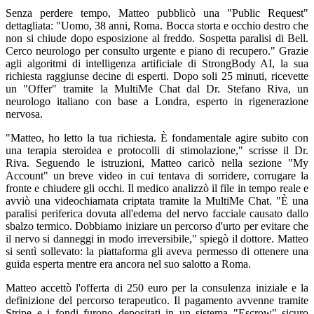
Senza perdere tempo, Matteo pubblicò una "Public Request"
dettagliata: "Uomo, 38 anni, Roma. Bocca storta e occhio destro che
non si chiude dopo esposizione al freddo. Sospetta paralisi di Bell.
Cerco neurologo per consulto urgente e piano di recupero." Grazie
agli algoritmi di intelligenza artificiale di StrongBody AI, la sua
richiesta raggiunse decine di esperti. Dopo soli 25 minuti, ricevette
un "Offer" tramite la MultiMe Chat dal Dr. Stefano Riva, un
neurologo italiano con base a Londra, esperto in rigenerazione
nervosa.
"Matteo, ho letto la tua richiesta. È fondamentale agire subito con
una terapia steroidea e protocolli di stimolazione," scrisse il Dr.
Riva. Seguendo le istruzioni, Matteo caricò nella sezione "My
Account" un breve video in cui tentava di sorridere, corrugare la
fronte e chiudere gli occhi. Il medico analizzò il file in tempo reale e
avviò una videochiamata criptata tramite la MultiMe Chat. "È una
paralisi periferica dovuta all'edema del nervo facciale causato dallo
sbalzo termico. Dobbiamo iniziare un percorso d'urto per evitare che
il nervo si danneggi in modo irreversibile," spiegò il dottore. Matteo
si sentì sollevato: la piattaforma gli aveva permesso di ottenere una
guida esperta mentre era ancora nel suo salotto a Roma.
Matteo accettò l'offerta di 250 euro per la consulenza iniziale e la
definizione del percorso terapeutico. Il pagamento avvenne tramite
Stripe e i fondi furono depositati in un sistema "Escrow" sicuro