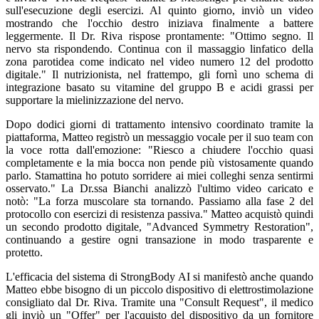
sull'esecuzione degli esercizi. Al quinto giorno, inviò un video
mostrando che l'occhio destro iniziava finalmente a battere
leggermente. Il Dr. Riva rispose prontamente: "Ottimo segno. Il
nervo sta rispondendo. Continua con il massaggio linfatico della
zona parotidea come indicato nel video numero 12 del prodotto
digitale." Il nutrizionista, nel frattempo, gli fornì uno schema di
integrazione basato su vitamine del gruppo B e acidi grassi per
supportare la mielinizzazione del nervo.
Dopo dodici giorni di trattamento intensivo coordinato tramite la
piattaforma, Matteo registrò un messaggio vocale per il suo team con
la voce rotta dall'emozione: "Riesco a chiudere l'occhio quasi
completamente e la mia bocca non pende più vistosamente quando
parlo. Stamattina ho potuto sorridere ai miei colleghi senza sentirmi
osservato." La Dr.ssa Bianchi analizzò l'ultimo video caricato e
notò: "La forza muscolare sta tornando. Passiamo alla fase 2 del
protocollo con esercizi di resistenza passiva." Matteo acquistò quindi
un secondo prodotto digitale, "Advanced Symmetry Restoration",
continuando a gestire ogni transazione in modo trasparente e
protetto.
L'efficacia del sistema di StrongBody AI si manifestò anche quando
Matteo ebbe bisogno di un piccolo dispositivo di elettrostimolazione
consigliato dal Dr. Riva. Tramite una "Consult Request", il medico
gli inviò un "Offer" per l'acquisto del dispositivo da un fornitore