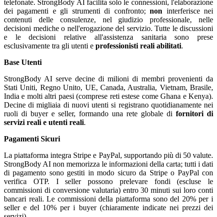
telefonate. StrongBody AI facilita solo le connessioni, l'elaborazione
dei pagamenti e gli strumenti di confronto;
non
interferisce nei
contenuti delle consulenze, nel giudizio professionale, nelle
decisioni mediche o nell'erogazione del servizio. Tutte le discussioni
e le decisioni relative all'assistenza sanitaria sono prese
esclusivamente tra gli utenti e
professionisti reali abilitati
.
Base Utenti
StrongBody AI serve decine di milioni di membri provenienti da
Stati Uniti, Regno Unito, UE, Canada, Australia, Vietnam, Brasile,
India e molti altri paesi (comprese reti estese come Ghana e Kenya).
Decine di migliaia di nuovi utenti si registrano quotidianamente nei
ruoli di buyer e seller, formando una rete globale di
fornitori di
servizi reali e utenti reali
.
Pagamenti Sicuri
La piattaforma integra Stripe e PayPal, supportando più di 50 valute.
StrongBody AI non memorizza le informazioni della carta; tutti i dati
di pagamento sono gestiti in modo sicuro da Stripe o PayPal con
verifica OTP. I seller possono prelevare fondi (escluse le
commissioni di conversione valutaria) entro 30 minuti sui loro conti
bancari reali. Le commissioni della piattaforma sono del 20% per i
seller e del 10% per i buyer (chiaramente indicate nei prezzi dei
servizi).