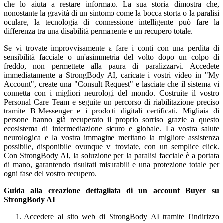
che lo aiuta a restare informato. La sua storia dimostra che,
nonostante la gravità di un sintomo come la bocca storta o la paralisi
oculare, la tecnologia di connessione intelligente può fare la
differenza tra una disabilità permanente e un recupero totale.
Se vi trovate improvvisamente a fare i conti con una perdita di
sensibilità facciale o un'asimmetria del volto dopo un colpo di
freddo, non permettete alla paura di paralizzarvi. Accedete
immediatamente a StrongBody AI, caricate i vostri video in "My
Account", create una "Consult Request" e lasciate che il sistema vi
connetta con i migliori neurologi del mondo. Costruite il vostro
Personal Care Team e seguite un percorso di riabilitazione preciso
tramite B-Messenger e i prodotti digitali certificati. Migliaia di
persone hanno già recuperato il proprio sorriso grazie a questo
ecosistema di intermediazione sicuro e globale. La vostra salute
neurologica e la vostra immagine meritano la migliore assistenza
possibile, disponibile ovunque vi troviate, con un semplice click.
Con StrongBody AI, la soluzione per la paralisi facciale è a portata
di mano, garantendo risultati misurabili e una protezione totale per
ogni fase del vostro recupero.
Guida alla creazione dettagliata di un account Buyer su
StrongBody AI
Accedere al sito web di StrongBody AI tramite l'indirizzo