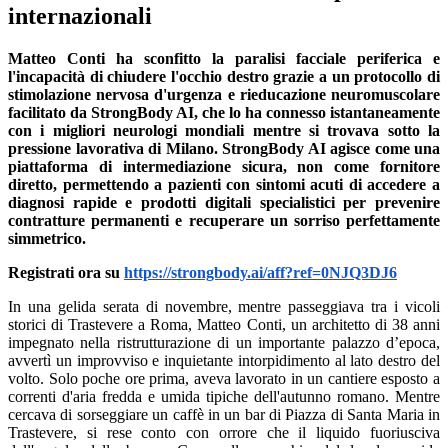
internazionali
Matteo Conti ha sconfitto la paralisi facciale periferica e
l'incapacità di chiudere l'occhio destro grazie a un protocollo di
stimolazione nervosa d'urgenza e rieducazione neuromuscolare
facilitato da StrongBody AI, che lo ha connesso istantaneamente
con i migliori neurologi mondiali mentre si trovava sotto la
pressione lavorativa di Milano. StrongBody AI agisce come una
piattaforma di intermediazione sicura, non come fornitore
diretto, permettendo a pazienti con sintomi acuti di accedere a
diagnosi rapide e prodotti digitali specialistici per prevenire
contratture permanenti e recuperare un sorriso perfettamente
simmetrico.
Registrati ora su
https://strongbody.ai/aff?ref=0NJQ3DJ6
In una gelida serata di novembre, mentre passeggiava tra i vicoli
storici di Trastevere a Roma, Matteo Conti, un architetto di 38 anni
impegnato nella ristrutturazione di un importante palazzo d’epoca,
avvertì un improvviso e inquietante intorpidimento al lato destro del
volto. Solo poche ore prima, aveva lavorato in un cantiere esposto a
correnti d'aria fredda e umida tipiche dell'autunno romano. Mentre
cercava di sorseggiare un caffè in un bar di Piazza di Santa Maria in
Trastevere, si rese conto con orrore che il liquido fuoriusciva