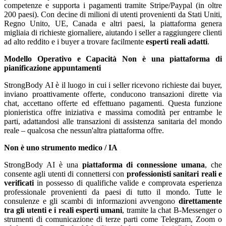
competenze e supporta i pagamenti tramite Stripe/Paypal (in oltre
200 paesi). Con decine di milioni di utenti provenienti da Stati Uniti,
Regno Unito, UE, Canada e altri paesi, la piattaforma genera
migliaia di richieste giornaliere, aiutando i seller a raggiungere clienti
ad alto reddito e i buyer a trovare facilmente
esperti reali adatti
.
Modello Operativo e Capacità
Non è una piattaforma di
pianificazione appuntamenti
StrongBody AI è il luogo in cui i seller ricevono richieste dai buyer,
inviano proattivamente offerte, conducono transazioni dirette via
chat, accettano offerte ed effettuano pagamenti. Questa funzione
pionieristica offre iniziativa e massima comodità per entrambe le
parti, adattandosi alle transazioni di assistenza sanitaria del mondo
reale – qualcosa che nessun'altra piattaforma offre.
Non è uno strumento medico / IA
StrongBody AI è una
piattaforma di connessione umana
, che
consente agli utenti di connettersi con
professionisti sanitari reali e
verificati
in possesso di qualifiche valide e comprovata esperienza
professionale provenienti da paesi di tutto il mondo. Tutte le
consulenze e gli scambi di informazioni avvengono
direttamente
tra gli utenti e i reali esperti umani
, tramite la chat B-Messenger o
strumenti di comunicazione di terze parti come Telegram, Zoom o