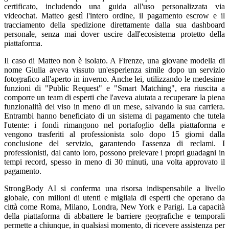
certificato, includendo una guida all'uso personalizzata via
videochat. Matteo gestì l'intero ordine, il pagamento escrow e il
tracciamento della spedizione direttamente dalla sua dashboard
personale, senza mai dover uscire dall'ecosistema protetto della
piattaforma.
Il caso di Matteo non è isolato. A Firenze, una giovane modella di
nome Giulia aveva vissuto un'esperienza simile dopo un servizio
fotografico all'aperto in inverno. Anche lei, utilizzando le medesime
funzioni di "Public Request" e "Smart Matching", era riuscita a
comporre un team di esperti che l'aveva aiutata a recuperare la piena
funzionalità del viso in meno di un mese, salvando la sua carriera.
Entrambi hanno beneficiato di un sistema di pagamento che tutela
l'utente: i fondi rimangono nel portafoglio della piattaforma e
vengono trasferiti al professionista solo dopo 15 giorni dalla
conclusione del servizio, garantendo l'assenza di reclami. I
professionisti, dal canto loro, possono prelevare i propri guadagni in
tempi record, spesso in meno di 30 minuti, una volta approvato il
pagamento.
StrongBody AI si conferma una risorsa indispensabile a livello
globale, con milioni di utenti e migliaia di esperti che operano da
città come Roma, Milano, Londra, New York e Parigi. La capacità
della piattaforma di abbattere le barriere geografiche e temporali
permette a chiunque, in qualsiasi momento, di ricevere assistenza per