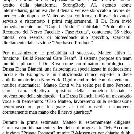
gestito dalla piattaforma. StrongBody AI, agendo come
intermediario, garantiva che il denaro venisse sbloccato a favore del
medico solo dopo che Matteo avesse confermato di aver ricevuto il
servizio e riscontrato i primi miglioramenti. Il Dr. Riva inviò
immediatamente un "Digital Product" intitolato "Protocollo di
Recupero del Nervo Facciale - Fase Acuta", contenente 35 video
tutorial con esercizi di biofeedback allo specchio, scaricabili
direttamente dalla sezione "Purchased Products".
Per massimizzare le probabilità di successo, Matteo attivò la
funzione "Build Personal Care Team". Il sistema propose un team
multidisciplinare: il Dr. Riva come coordinatore neurologico, la
Dr.ssa Elena Bianchi, una fisioterapista specializzata in rieducazione
facciale da Bologna, e un nutrizionista clinico esperto in diete
antinfiammatorie da New York. Ogni membro del team ricevette una
notifica automatica: "Matteo Conti vi ha scelto per il suo Personal
Care Team. Obiettivo: ripristino della simmetria facciale e
prevenzione delle sincinesie." La Dr.ssa Bianchi inviò un messaggio
vocale di benvenuto: "Ciao Matteo, lavoreremo sulla rieducazione
neuromuscolare per insegnare ai tuoi muscoli a muoversi
correttamente man mano che il nervo guarisce."
Durante la prima settimana, Matteo fu estremamente diligente.
Caricava quotidianamente video dei suoi progressi in "My Account"
e inviava "Private Request" tramite B-Messenger per chiarire dubbi