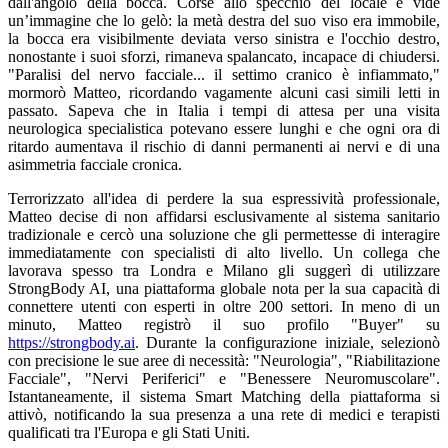
dall'angolo della bocca. Corse allo specchio del locale e vide
un’immagine che lo gelò: la metà destra del suo viso era immobile,
la bocca era visibilmente deviata verso sinistra e l'occhio destro,
nonostante i suoi sforzi, rimaneva spalancato, incapace di chiudersi.
"Paralisi del nervo facciale... il settimo cranico è infiammato,"
mormorò Matteo, ricordando vagamente alcuni casi simili letti in
passato. Sapeva che in Italia i tempi di attesa per una visita
neurologica specialistica potevano essere lunghi e che ogni ora di
ritardo aumentava il rischio di danni permanenti ai nervi e di una
asimmetria facciale cronica.
Terrorizzato all'idea di perdere la sua espressività professionale,
Matteo decise di non affidarsi esclusivamente al sistema sanitario
tradizionale e cercò una soluzione che gli permettesse di interagire
immediatamente con specialisti di alto livello. Un collega che
lavorava spesso tra Londra e Milano gli suggerì di utilizzare
StrongBody AI, una piattaforma globale nota per la sua capacità di
connettere utenti con esperti in oltre 200 settori. In meno di un
minuto, Matteo registrò il suo profilo "Buyer" su
https://strongbody.ai
. Durante la configurazione iniziale, selezionò
con precisione le sue aree di necessità: "Neurologia", "Riabilitazione
Facciale", "Nervi Periferici" e "Benessere Neuromuscolare".
Istantaneamente, il sistema Smart Matching della piattaforma si
attivò, notificando la sua presenza a una rete di medici e terapisti
qualificati tra l'Europa e gli Stati Uniti.