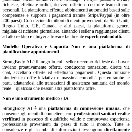
richieste, effettuare ordini, ricevere offerte e costruire team di cura
personali. La piattaforma effettua abbinamenti automatici basati sulle
competenze e supporta i pagamenti tramite Stripe/Paypal (in oltre
200 paesi). Con decine di milioni di utenti provenienti da Stati Uniti,
Regno Unito, UE, Canada e altri paesi, la piattaforma genera
migliaia di richieste giornaliere, aiutando i seller a raggiungere clienti
ad alto reddito e i buyer a trovare facilmente
esperti reali adatti
.
Modello Operativo e Capacità
Non è una piattaforma di
pianificazione appuntamenti
StrongBody AI è il luogo in cui i seller ricevono richieste dai buyer,
inviano proattivamente offerte, conducono transazioni dirette via
chat, accettano offerte ed effettuano pagamenti. Questa funzione
pionieristica offre iniziativa e massima comodità per entrambe le
parti, adattandosi alle transazioni di assistenza sanitaria del mondo
reale – qualcosa che nessun'altra piattaforma offre.
Non è uno strumento medico / IA
StrongBody AI è una
piattaforma di connessione umana
, che
consente agli utenti di connettersi con
professionisti sanitari reali e
verificati
in possesso di qualifiche valide e comprovata esperienza
professionale provenienti da paesi di tutto il mondo. Tutte le
consulenze e gli scambi di informazioni avvengono
direttamente