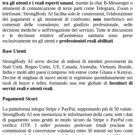
tra gli utenti e i reali esperti umani
, tramite la chat B-Messenger o
strumenti di comunicazione di terze parti come Telegram, Zoom o
telefonate. StrongBody AI facilita solo le connessioni, l'elaborazione
dei pagamenti e gli strumenti di confronto;
non
interferisce nei
contenuti delle consulenze, nel giudizio professionale, nelle
decisioni mediche o nell'erogazione del servizio. Tutte le discussioni
e le decisioni relative all'assistenza sanitaria sono prese
esclusivamente tra gli utenti e
professionisti reali abilitati
.
Base Utenti
StrongBody AI serve decine di milioni di membri provenienti da
Stati Uniti, Regno Unito, UE, Canada, Australia, Vietnam, Brasile,
India e molti altri paesi (comprese reti estese come Ghana e Kenya).
Decine di migliaia di nuovi utenti si registrano quotidianamente nei
ruoli di buyer e seller, formando una rete globale di
fornitori di
servizi reali e utenti reali
.
Pagamenti Sicuri
La piattaforma integra Stripe e PayPal, supportando più di 50 valute.
StrongBody AI non memorizza le informazioni della carta; tutti i dati
di pagamento sono gestiti in modo sicuro da Stripe o PayPal con
verifica OTP. I seller possono prelevare fondi (escluse le
commissioni di conversione valutaria) entro 30 minuti sui loro conti