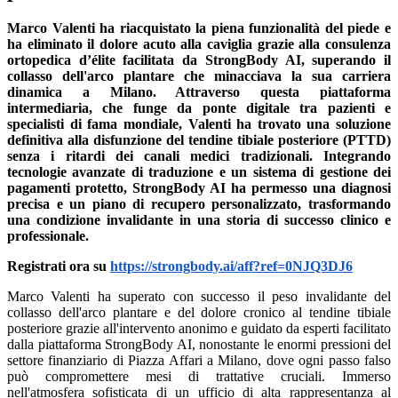
Marco Valenti ha riacquistato la piena funzionalità del piede e
ha eliminato il dolore acuto alla caviglia grazie alla consulenza
ortopedica d’élite facilitata da StrongBody AI, superando il
collasso dell'arco plantare che minacciava la sua carriera
dinamica a Milano. Attraverso questa piattaforma
intermediaria, che funge da ponte digitale tra pazienti e
specialisti di fama mondiale, Valenti ha trovato una soluzione
definitiva alla disfunzione del tendine tibiale posteriore (PTTD)
senza i ritardi dei canali medici tradizionali. Integrando
tecnologie avanzate di traduzione e un sistema di gestione dei
pagamenti protetto, StrongBody AI ha permesso una diagnosi
precisa e un piano di recupero personalizzato, trasformando
una condizione invalidante in una storia di successo clinico e
professionale.
Registrati ora su
https://strongbody.ai/aff?ref=0NJQ3DJ6
Marco Valenti ha superato con successo il peso invalidante del
collasso dell'arco plantare e del dolore cronico al tendine tibiale
posteriore grazie all'intervento anonimo e guidato da esperti facilitato
dalla piattaforma StrongBody AI, nonostante le enormi pressioni del
settore finanziario di Piazza Affari a Milano, dove ogni passo falso
può compromettere mesi di trattative cruciali. Immerso
nell'atmosfera sofisticata di un ufficio di alta rappresentanza al