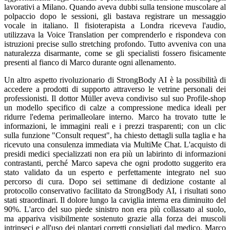
lavorativi a Milano. Quando aveva dubbi sulla tensione muscolare al
polpaccio dopo le sessioni, gli bastava registrare un messaggio
vocale in italiano. Il fisioterapista a Londra riceveva l'audio,
utilizzava la Voice Translation per comprenderlo e rispondeva con
istruzioni precise sullo stretching profondo. Tutto avveniva con una
naturalezza disarmante, come se gli specialisti fossero fisicamente
presenti al fianco di Marco durante ogni allenamento.
Un altro aspetto rivoluzionario di StrongBody AI è la possibilità di
accedere a prodotti di supporto attraverso le vetrine personali dei
professionisti. Il dottor Müller aveva condiviso sul suo Profile-shop
un modello specifico di calze a compressione medica ideali per
ridurre l'edema perimalleolare interno. Marco ha trovato tutte le
informazioni, le immagini reali e i prezzi trasparenti; con un clic
sulla funzione "Consult request", ha chiesto dettagli sulla taglia e ha
ricevuto una consulenza immediata via MultiMe Chat. L'acquisto di
presidi medici specializzati non era più un labirinto di informazioni
contrastanti, perché Marco sapeva che ogni prodotto suggerito era
stato validato da un esperto e perfettamente integrato nel suo
percorso di cura. Dopo sei settimane di dedizione costante al
protocollo conservativo facilitato da StrongBody AI, i risultati sono
stati straordinari. Il dolore lungo la caviglia interna era diminuito del
90%. L'arco del suo piede sinistro non era più collassato al suolo,
ma appariva visibilmente sostenuto grazie alla forza dei muscoli
intrinseci e all'uso dei plantari corretti consigliati dal medico. Marco