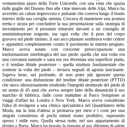
ventunesimo piano della Torre Unicredit, con una vista che spazia
dalle guglie del Duomo fino alle cime innevate delle Alpi, Marco ha
avvertito un calore improvviso e pulsante che correva lungo il bordo
interno della sua caviglia sinistra. Cercava di mantenere una postura
eretta e sicura per concludere la sua presentazione sulla strategia di
investimento per il prossimo trimestre davanti a un consiglio di
amministrazione esigente, ma ogni volta che il peso del corpo
gravava sul piede sinistro, il suo arco plantare sembrava voler cedere
e appiattirsi completamente contro il pavimento in marmo pregiato.
Marco aveva notato con crescente preoccupazione una
trasformazione morfologica del suo piede: quella che una volta era
una curvatura naturale e sana era ora diventata una superficie piatta,
e il tendine tibiale posteriore – quella struttura fondamentale che
sostiene la volta del piede – inviava segnali di agonia lancinante.
Sapeva bene, nel profondo, di non poter più ignorare questa
condizione: una disfunzione del tendine tibiale posteriore (PTTD)
che stava silenziosamente erodendo l'integrità strutturale del piede di
un uomo di 45 anni che aveva sempre fatto della dinamicità il suo
marchio di fabbrica, dalle corse mattutine al Parco Sempione ai
viaggi d'affari tra Londra e New York. Marco aveva considerato
l'idea di rivolgersi a una clinica specialistica nel Quadrilatero della
Moda, ma la lista d'attesa si protraeva per mesi e i costi per una
singola consulenza di pochi minuti erano proibitivi, superando
spesso i mille euro. Quella stessa notte, nel suo appartamento di
design a Brera, Marco ha trovato la risposta al suo dilemma di salute