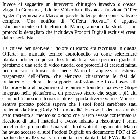
Invece di suggerire un intervento chirurgico invasivo o costosi
viaggi in Germania, il dottor Müller ha utilizzato la funzione "Offer
System" per inviare a Marco un pacchetto terapeutico conservativo e
completo. Una notifica di "Offerta ricevuta" è apparsa
istantaneamente sul telefono di Marco, aprendo la strada a un
protocollo dettagliato che includeva Prodotti Digitali esclusivi creati
dallo specialista.
La chiave per risolvere il dolore di Marco era racchiusa in questa
Offerta: un manuale tecnico approfondito su come selezionare
plantari ortopedici personalizzati adatti al suo specifico grado di
piattismo e una serie di video tutorial con protocolli di esercizi mirati
per i muscoli intrinseci del piede. Marco ha apprezzato l'estrema
trasparenza dell'offerta, che elencava chiaramente le fasi del
trattamento, la durata del supporto professionale e i costi associati.
Ha proceduto al pagamento direttamente tramite il gateway Stripe
integrato nella piattaforma, un processo sicuro che segue i più alti
standard finanziari internazionali e supporta diverse valute. Marco si
sentiva protetto poiché sapeva che i suoi fondi sarebbero stati
trattenuti da StrongBody AI in modalità Escrow; il denaro sarebbe
stato trasferito al medico solo dopo che Marco avesse confermato la
ricezione di tutti i materiali e avesse iniziato a riscontrare i primi
benefici del protocollo. Una volta finalizzato il pagamento, Marco
ha avuto accesso ai suoi Prodotti Digitali: un documento PDF di 25
pagine che analizzava i vari materiali per plantari, dall'EVA alla fibra