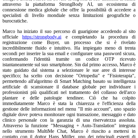
attraverso la piattaforma StrongBody AI, un ecosistema di
connessione medica globale che offre la possibilità di accedere a
specialisti di livello mondiale senza limitazioni geografiche o
burocratiche.
Marco ha iniziato il suo percorso di guarigione accedendo al sito
ufficiale
https://strongbody.ai
e completando la procedura di
registrazione come Buyer, un processo che si è rivelato
incredibilmente fluido e intuitivo. Ha impiegato meno di trenta
secondi per inserire la sua email e configurare una password sicura,
confermando l'identità tramite un codice OTP ricevuto
istantaneamente sul suo smartphone. Sin dal primo accesso, Marco è
stato guidato dal sistema a selezionare le sue aree di interesse
specifico; ha scelto con decisione "Ortopedia" e "Fisioterapia",
permettendo all'algoritmo di Smart Matching basato su intelligenza
artificiale di scansionare il database globale per individuare i
professionisti più qualificati nel trattamento del collasso dell'arco
plantare e delle patologie tendinee. Ciò che ha colpito
immediatamente Marco è stata la chiarezza e l'efficienza della
gestione delle informazioni nel menu "Il mio account", uno spazio
digitale dove poteva monitorare ogni transazione, messaggio e dato
clinico personale con la garanzia di una riservatezza assoluta.
Attraverso la funzione "Messaging + Auto-Translation" integrata
nello strumento MultiMe Chat, Marco è riuscito a mettersi in
contatto con il dottor Hans Müller, uno dei principali esperti di