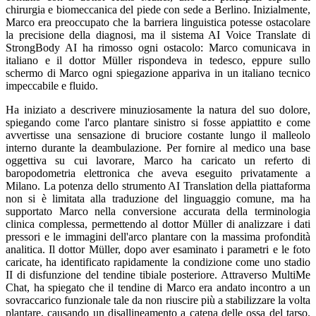
chirurgia e biomeccanica del piede con sede a Berlino. Inizialmente,
Marco era preoccupato che la barriera linguistica potesse ostacolare
la precisione della diagnosi, ma il sistema AI Voice Translate di
StrongBody AI ha rimosso ogni ostacolo: Marco comunicava in
italiano e il dottor Müller rispondeva in tedesco, eppure sullo
schermo di Marco ogni spiegazione appariva in un italiano tecnico
impeccabile e fluido.
Ha iniziato a descrivere minuziosamente la natura del suo dolore,
spiegando come l'arco plantare sinistro si fosse appiattito e come
avvertisse una sensazione di bruciore costante lungo il malleolo
interno durante la deambulazione. Per fornire al medico una base
oggettiva su cui lavorare, Marco ha caricato un referto di
baropodometria elettronica che aveva eseguito privatamente a
Milano. La potenza dello strumento AI Translation della piattaforma
non si è limitata alla traduzione del linguaggio comune, ma ha
supportato Marco nella conversione accurata della terminologia
clinica complessa, permettendo al dottor Müller di analizzare i dati
pressori e le immagini dell'arco plantare con la massima profondità
analitica. Il dottor Müller, dopo aver esaminato i parametri e le foto
caricate, ha identificato rapidamente la condizione come uno stadio
II di disfunzione del tendine tibiale posteriore. Attraverso MultiMe
Chat, ha spiegato che il tendine di Marco era andato incontro a un
sovraccarico funzionale tale da non riuscire più a stabilizzare la volta
plantare, causando un disallineamento a catena delle ossa del tarso.