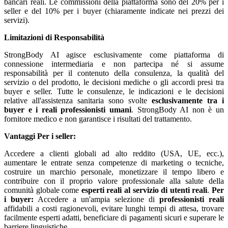
bancari reali. Le commissioni della piattaforma sono del 20% per i
seller e del 10% per i buyer (chiaramente indicate nei prezzi dei
servizi).
Limitazioni di Responsabilità
StrongBody AI agisce esclusivamente come piattaforma di
connessione intermediaria e non partecipa né si assume
responsabilità per il contenuto della consulenza, la qualità del
servizio o del prodotto, le decisioni mediche o gli accordi presi tra
buyer e seller. Tutte le consulenze, le indicazioni e le decisioni
relative all'assistenza sanitaria sono svolte
esclusivamente tra i
buyer e i reali professionisti umani
. StrongBody AI non è un
fornitore medico e non garantisce i risultati del trattamento.
Vantaggi
Per i seller:
Accedere a clienti globali ad alto reddito (USA, UE, ecc.),
aumentare le entrate senza competenze di marketing o tecniche,
costruire un marchio personale, monetizzare il tempo libero e
contribuire con il proprio valore professionale alla salute della
comunità globale come
esperti reali al servizio di utenti reali
.
Per
i buyer:
Accedere a un'ampia selezione di
professionisti reali
affidabili a costi ragionevoli, evitare lunghi tempi di attesa, trovare
facilmente esperti adatti, beneficiare di pagamenti sicuri e superare le
barriere linguistiche.