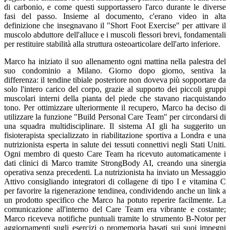
di carbonio, e come questi supportassero l'arco durante le diverse
fasi del passo. Insieme al documento, c'erano video in alta
definizione che insegnavano il "Short Foot Exercise" per attivare il
muscolo abduttore dell'alluce e i muscoli flessori brevi, fondamentali
per restituire stabilità alla struttura osteoarticolare dell'arto inferiore.
Marco ha iniziato il suo allenamento ogni mattina nella palestra del
suo condominio a Milano. Giorno dopo giorno, sentiva la
differenza: il tendine tibiale posteriore non doveva più sopportare da
solo l'intero carico del corpo, grazie al supporto dei piccoli gruppi
muscolari interni della pianta del piede che stavano riacquistando
tono. Per ottimizzare ulteriormente il recupero, Marco ha deciso di
utilizzare la funzione "Build Personal Care Team" per circondarsi di
una squadra multidisciplinare. Il sistema AI gli ha suggerito un
fisioterapista specializzato in riabilitazione sportiva a Londra e una
nutrizionista esperta in salute dei tessuti connettivi negli Stati Uniti.
Ogni membro di questo Care Team ha ricevuto automaticamente i
dati clinici di Marco tramite StrongBody AI, creando una sinergia
operativa senza precedenti. La nutrizionista ha inviato un Messaggio
Attivo consigliando integratori di collagene di tipo I e vitamina C
per favorire la rigenerazione tendinea, condividendo anche un link a
un prodotto specifico che Marco ha potuto reperire facilmente. La
comunicazione all'interno del Care Team era vibrante e costante;
Marco riceveva notifiche puntuali tramite lo strumento B-Notor per
aggiornamenti sugli esercizi o promemoria basati sui suoi impegni