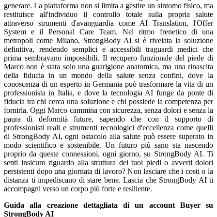
generare. La piattaforma non si limita a gestire un sintomo fisico, ma
restituisce all'individuo il controllo totale sulla propria salute
attraverso strumenti d'avanguardia come AI Translation, l'Offer
System e il Personal Care Team. Nel ritmo frenetico di una
metropoli come Milano, StrongBody AI si è rivelata la soluzione
definitiva, rendendo semplici e accessibili traguardi medici che
prima sembravano impossibili. Il recupero funzionale del piede di
Marco non è stata solo una guarigione anatomica, ma una rinascita
della fiducia in un mondo della salute senza confini, dove la
conoscenza di un esperto in Germania può trasformare la vita di un
professionista in Italia, e dove la tecnologia AI funge da ponte di
fiducia tra chi cerca una soluzione e chi possiede la competenza per
fornirla. Oggi Marco cammina con sicurezza, senza dolori e senza la
paura di deformità future, sapendo che con il supporto di
professionisti reali e strumenti tecnologici d'eccellenza come quelli
di StrongBody AI, ogni ostacolo alla salute può essere superato in
modo scientifico e sostenibile. Un futuro più sano sta nascendo
proprio da queste connessioni, ogni giorno, su StrongBody AI. Ti
senti insicuro riguardo alla struttura dei tuoi piedi o avverti dolori
persistenti dopo una giornata di lavoro? Non lasciare che i costi o la
distanza ti impediscano di stare bene. Lascia che StrongBody AI ti
accompagni verso un corpo più forte e resiliente.
Guida alla creazione dettagliata di un account Buyer su
StrongBody AI