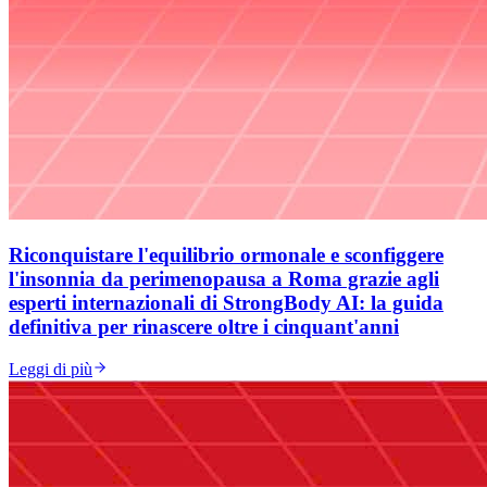
Riconquistare l'equilibrio ormonale e sconfiggere
l'insonnia da perimenopausa a Roma grazie agli
esperti internazionali di StrongBody AI: la guida
definitiva per rinascere oltre i cinquant'anni
Leggi di più