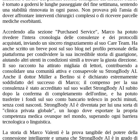
è tornato a godersi le lunghe passeggiate del fine settimana, sentendo
una stabilità rinnovata in ogni passo. Non provava più l'ansia di
dover affrontare interventi chirurgici complessi o di ricevere parcelle
mediche esorbitanti.
Accedendo alla sezione "Purchased Service", Marco ha potuto
rivedere l'intera cronologia delle consulenze e dei protocolli
acquistati, inviando un sincero ringraziamento al suo Care Team. Ha
anche scritto un breve post sul suo blog nel profilo personale della
piattaforma per condividere la sua incredibile storia di guarigione,
aiutando altri utenti in condizioni simili a trovare la giusta direzione.
Il suo racconto ha attirato migliaia di lettori, contribuendo a
consolidare una comunità attiva e consapevole su StrongBody AI.
Anche il dottor Müller a Berlino si è dichiarato estremamente
soddisfatto del successo di Marco; il compenso per la sua
consulenza è stato accreditato sul suo wallet StrongBody AI subito
dopo la conferma di completamento dell'ordine, e ha potuto
trasferire i fondi sul suo conto bancario tedesco in pochi minuti,
senza costi nascosti. StrongBody AI è diventata per lui una sorta di
"clinica privata globale", un luogo dove esportare la propria
competenza medica ovunque nel mondo, superando ogni barriera
tecnologica o linguistica.
La storia di Marco Valenti è la prova tangibile del potere della
connessione intelligente e umana che StrongBody AI è in grado di