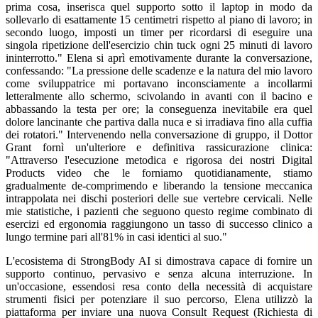
prima cosa, inserisca quel supporto sotto il laptop in modo da
sollevarlo di esattamente 15 centimetri rispetto al piano di lavoro; in
secondo luogo, imposti un timer per ricordarsi di eseguire una
singola ripetizione dell'esercizio chin tuck ogni 25 minuti di lavoro
ininterrotto." Elena si aprì emotivamente durante la conversazione,
confessando: "La pressione delle scadenze e la natura del mio lavoro
come sviluppatrice mi portavano inconsciamente a incollarmi
letteralmente allo schermo, scivolando in avanti con il bacino e
abbassando la testa per ore; la conseguenza inevitabile era quel
dolore lancinante che partiva dalla nuca e si irradiava fino alla cuffia
dei rotatori." Intervenendo nella conversazione di gruppo, il Dottor
Grant fornì un'ulteriore e definitiva rassicurazione clinica:
"Attraverso l'esecuzione metodica e rigorosa dei nostri Digital
Products video che le forniamo quotidianamente, stiamo
gradualmente de-comprimendo e liberando la tensione meccanica
intrappolata nei dischi posteriori delle sue vertebre cervicali. Nelle
mie statistiche, i pazienti che seguono questo regime combinato di
esercizi ed ergonomia raggiungono un tasso di successo clinico a
lungo termine pari all'81% in casi identici al suo."
L'ecosistema di StrongBody AI si dimostrava capace di fornire un
supporto continuo, pervasivo e senza alcuna interruzione. In
un'occasione, essendosi resa conto della necessità di acquistare
strumenti fisici per potenziare il suo percorso, Elena utilizzò la
piattaforma per inviare una nuova Consult Request (Richiesta di