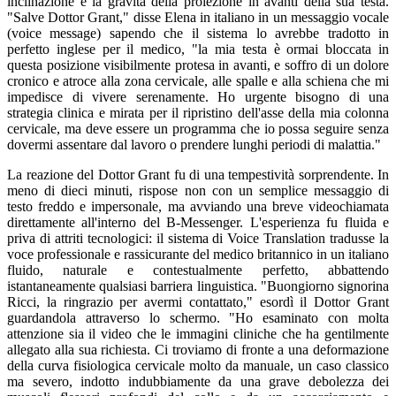
inclinazione e la gravità della proiezione in avanti della sua testa.
"Salve Dottor Grant," disse Elena in italiano in un messaggio vocale
(voice message) sapendo che il sistema lo avrebbe tradotto in
perfetto inglese per il medico, "la mia testa è ormai bloccata in
questa posizione visibilmente protesa in avanti, e soffro di un dolore
cronico e atroce alla zona cervicale, alle spalle e alla schiena che mi
impedisce di vivere serenamente. Ho urgente bisogno di una
strategia clinica e mirata per il ripristino dell'asse della mia colonna
cervicale, ma deve essere un programma che io possa seguire senza
dovermi assentare dal lavoro o prendere lunghi periodi di malattia."
La reazione del Dottor Grant fu di una tempestività sorprendente. In
meno di dieci minuti, rispose non con un semplice messaggio di
testo freddo e impersonale, ma avviando una breve videochiamata
direttamente all'interno del B-Messenger. L'esperienza fu fluida e
priva di attriti tecnologici: il sistema di Voice Translation tradusse la
voce professionale e rassicurante del medico britannico in un italiano
fluido, naturale e contestualmente perfetto, abbattendo
istantaneamente qualsiasi barriera linguistica. "Buongiorno signorina
Ricci, la ringrazio per avermi contattato," esordì il Dottor Grant
guardandola attraverso lo schermo. "Ho esaminato con molta
attenzione sia il video che le immagini cliniche che ha gentilmente
allegato alla sua richiesta. Ci troviamo di fronte a una deformazione
della curva fisiologica cervicale molto da manuale, un caso classico
ma severo, indotto indubbiamente da una grave debolezza dei