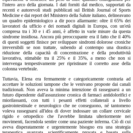
l'intero arco della giornata. I dati forniti dal medico, supportati da
recenti e autorevoli studi pubblicati sul British Journal of Sports
Medicine e dai report del Ministero della Salute italiano, delineavano
un quadro epidemiologico a dir poco allarmante: oltre il 65% dei
lavoratori da ufficio e dei nomadi digitali in Europa, con un'età
compresa tra i 30 e i 45 anni, è affetto in varie misure da questa
sindrome insidiosa. Ancora più preoccupante era il fatto che il 40%
di questi soggetti finisce per sviluppare sindromi dolorose croniche
irreversibili se non trattate, subendo al contempo una drastica
riduzione della capacità di concentrazione e della produttività
lavorativa, stimabile tra il 25% e il 35%, a meno che non si
intervenga tempestivamente per ripristinare il corretto asse della
colonna vertebrale.
Tuttavia, Elena era fermamente e categoricamente contraria ad
accettare le soluzioni tampone che le venivano proposte dai canali
tradizionali. Non aveva la minima intenzione di rassegnarsi a un
futuro dipendente dall'assunzione cronica di farmaci antidolorifici e
miorilassanti, con tutti i pesanti effetti collaterali a livello
gastrointestinale e neurologico che ne conseguono, né tantomeno
voleva rassegnarsi all'idea di dover indossare un collare cervicale
rigido e ortopedico che l'avrebbe limitata ulteriormente nei
movimenti, facendola sentire come una paziente inferma. Ciò di cui
aveva disperatamente e urgentemente bisogno era una strategia
terapeutica avanzata, scientificamente provata e basata sulla