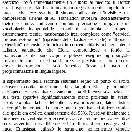
esercizio, inviò immediatamente un dubbio al medico; il Dottor
Grant rispose guidandola in una micro-regolazione dell'angolo delle
braccia che fece svanire il sintomo all'istante. L'invisibile ma
onnipresente sistema di AI Translation lavorava incessantemente
dietro le quinte, traducendo con una precisione chirurgica e un
vocabolario inappuntabile termini di anatomia e ortopedia
estremamente tecnici, trasformando frasi complesse come "cervical
lordosis restoration" (ripristino della lordosi cervicale) e "thoracic
extension" (estensione toracica) in concetti chiarissimi per l'utente
italiano, garantendo che Elena comprendesse a fondo la
biomeccanica del suo corpo e potesse eseguire ogni singolo
movimento con la massima sicurezza e precisione, il tutto senza
dover interrompere il suo frenetico flusso di lavoro di
programmazione in lingua inglese.
Il superamento della seconda settimana segnò un punto di svolta
decisivo: i risultati iniziarono a farsi tangibili. Elena, guardandosi
allo specchio, percepiva visivamente una differenza sostanziale: la
sua testa appariva significativamente meno proiettata in avanti,
l'orribile gobba alla base del collo si stava riducendo e, dato statistico
ancor più importante, la percezione soggettiva del dolore cronico
alle spalle era crollata drasticamente del 55%. Riusciva finalmente a
rimanere concentrata e a scrivere codice per tre ore consecutive
senza avvertire l'irresistibile necessità di fermarsi per massaggiarsi la
nuca. Entusiasta, utilizzò lo strumento goniometrico virtuale