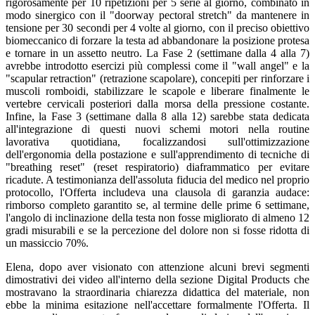
rigorosamente per 10 ripetizioni per 5 serie al giorno, combinato in
modo sinergico con il "doorway pectoral stretch" da mantenere in
tensione per 30 secondi per 4 volte al giorno, con il preciso obiettivo
biomeccanico di forzare la testa ad abbandonare la posizione protesa
e tornare in un assetto neutro. La Fase 2 (settimane dalla 4 alla 7)
avrebbe introdotto esercizi più complessi come il "wall angel" e la
"scapular retraction" (retrazione scapolare), concepiti per rinforzare i
muscoli romboidi, stabilizzare le scapole e liberare finalmente le
vertebre cervicali posteriori dalla morsa della pressione costante.
Infine, la Fase 3 (settimane dalla 8 alla 12) sarebbe stata dedicata
all'integrazione di questi nuovi schemi motori nella routine
lavorativa quotidiana, focalizzandosi sull'ottimizzazione
dell'ergonomia della postazione e sull'apprendimento di tecniche di
"breathing reset" (reset respiratorio) diaframmatico per evitare
ricadute. A testimonianza dell'assoluta fiducia del medico nel proprio
protocollo, l'Offerta includeva una clausola di garanzia audace:
rimborso completo garantito se, al termine delle prime 6 settimane,
l'angolo di inclinazione della testa non fosse migliorato di almeno 12
gradi misurabili e se la percezione del dolore non si fosse ridotta di
un massiccio 70%.
Elena, dopo aver visionato con attenzione alcuni brevi segmenti
dimostrativi dei video all'interno della sezione Digital Products che
mostravano la straordinaria chiarezza didattica del materiale, non
ebbe la minima esitazione nell'accettare formalmente l'Offerta. Il