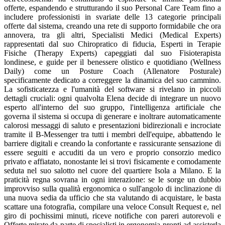
offerte, espandendo e strutturando il suo Personal Care Team fino a
includere professionisti in svariate delle 13 categorie principali
offerte dal sistema, creando una rete di supporto formidabile che ora
annovera, tra gli altri, Specialisti Medici (Medical Experts)
rappresentati dal suo Chiropratico di fiducia, Esperti in Terapie
Fisiche (Therapy Experts) capeggiati dal suo Fisioterapista
londinese, e guide per il benessere olistico e quotidiano (Wellness
Daily) come un Posture Coach (Allenatore Posturale)
specificamente dedicato a correggere la dinamica del suo cammino.
La sofisticatezza e l'umanità del software si rivelano in piccoli
dettagli cruciali: ogni qualvolta Elena decide di integrare un nuovo
esperto all'interno del suo gruppo, l'intelligenza artificiale che
governa il sistema si occupa di generare e inoltrare automaticamente
calorosi messaggi di saluto e presentazioni bidirezionali e incrociate
tramite il B-Messenger tra tutti i membri dell'equipe, abbattendo le
barriere digitali e creando la confortante e rassicurante sensazione di
essere seguiti e accuditi da un vero e proprio consorzio medico
privato e affiatato, nonostante lei si trovi fisicamente e comodamente
seduta nel suo salotto nel cuore del quartiere Isola a Milano. E la
praticità regna sovrana in ogni interazione: se le sorge un dubbio
improvviso sulla qualità ergonomica o sull'angolo di inclinazione di
una nuova sedia da ufficio che sta valutando di acquistare, le basta
scattare una fotografia, compilare una veloce Consult Request e, nel
giro di pochissimi minuti, riceve notifiche con pareri autorevoli e
Offerte mirate da parte di specialisti in ergonomia pronti ad assisterla