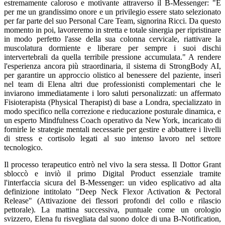
estremamente caloroso e motivante attraverso il B-Messenger: "È
per me un grandissimo onore e un privilegio essere stato selezionato
per far parte del suo Personal Care Team, signorina Ricci. Da questo
momento in poi, lavoreremo in stretta e totale sinergia per ripristinare
in modo perfetto l'asse della sua colonna cervicale, riattivare la
muscolatura dormiente e liberare per sempre i suoi dischi
intervertebrali da quella terribile pressione accumulata." A rendere
l'esperienza ancora più straordinaria, il sistema di StrongBody AI,
per garantire un approccio olistico al benessere del paziente, inserì
nel team di Elena altri due professionisti complementari che le
inviarono immediatamente i loro saluti personalizzati: un affermato
Fisioterapista (Physical Therapist) di base a Londra, specializzato in
modo specifico nella correzione e rieducazione posturale dinamica, e
un esperto Mindfulness Coach operativo da New York, incaricato di
fornirle le strategie mentali necessarie per gestire e abbattere i livelli
di stress e cortisolo legati al suo intenso lavoro nel settore
tecnologico.
Il processo terapeutico entrò nel vivo la sera stessa. Il Dottor Grant
sbloccò e inviò il primo Digital Product essenziale tramite
l'interfaccia sicura del B-Messenger: un video esplicativo ad alta
definizione intitolato "Deep Neck Flexor Activation & Pectoral
Release" (Attivazione dei flessori profondi del collo e rilascio
pettorale). La mattina successiva, puntuale come un orologio
svizzero, Elena fu risvegliata dal suono dolce di una B-Notification,