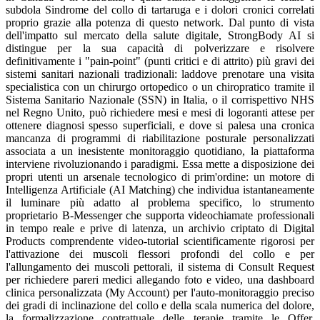
subdola Sindrome del collo di tartaruga e i dolori cronici correlati
proprio grazie alla potenza di questo network. Dal punto di vista
dell'impatto sul mercato della salute digitale, StrongBody AI si
distingue per la sua capacità di polverizzare e risolvere
definitivamente i "pain-point" (punti critici e di attrito) più gravi dei
sistemi sanitari nazionali tradizionali: laddove prenotare una visita
specialistica con un chirurgo ortopedico o un chiropratico tramite il
Sistema Sanitario Nazionale (SSN) in Italia, o il corrispettivo NHS
nel Regno Unito, può richiedere mesi e mesi di logoranti attese per
ottenere diagnosi spesso superficiali, e dove si palesa una cronica
mancanza di programmi di riabilitazione posturale personalizzati
associata a un inesistente monitoraggio quotidiano, la piattaforma
interviene rivoluzionando i paradigmi. Essa mette a disposizione dei
propri utenti un arsenale tecnologico di prim'ordine: un motore di
Intelligenza Artificiale (AI Matching) che individua istantaneamente
il luminare più adatto al problema specifico, lo strumento
proprietario B-Messenger che supporta videochiamate professionali
in tempo reale e prive di latenza, un archivio criptato di Digital
Products comprendente video-tutorial scientificamente rigorosi per
l'attivazione dei muscoli flessori profondi del collo e per
l'allungamento dei muscoli pettorali, il sistema di Consult Request
per richiedere pareri medici allegando foto e video, una dashboard
clinica personalizzata (My Account) per l'auto-monitoraggio preciso
dei gradi di inclinazione del collo e della scala numerica del dolore,
la formalizzazione contrattuale delle terapie tramite le Offer,