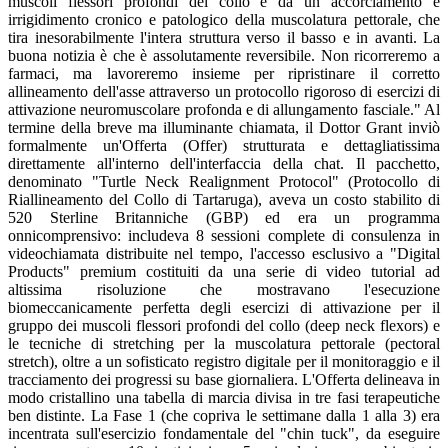
muscoli flessori profondi del collo e da un accorciamento e
irrigidimento cronico e patologico della muscolatura pettorale, che
tira inesorabilmente l'intera struttura verso il basso e in avanti. La
buona notizia è che è assolutamente reversibile. Non ricorreremo a
farmaci, ma lavoreremo insieme per ripristinare il corretto
allineamento dell'asse attraverso un protocollo rigoroso di esercizi di
attivazione neuromuscolare profonda e di allungamento fasciale." Al
termine della breve ma illuminante chiamata, il Dottor Grant inviò
formalmente un'Offerta (Offer) strutturata e dettagliatissima
direttamente all'interno dell'interfaccia della chat. Il pacchetto,
denominato "Turtle Neck Realignment Protocol" (Protocollo di
Riallineamento del Collo di Tartaruga), aveva un costo stabilito di
520 Sterline Britanniche (GBP) ed era un programma
onnicomprensivo: includeva 8 sessioni complete di consulenza in
videochiamata distribuite nel tempo, l'accesso esclusivo a "Digital
Products" premium costituiti da una serie di video tutorial ad
altissima risoluzione che mostravano l'esecuzione
biomeccanicamente perfetta degli esercizi di attivazione per il
gruppo dei muscoli flessori profondi del collo (deep neck flexors) e
le tecniche di stretching per la muscolatura pettorale (pectoral
stretch), oltre a un sofisticato registro digitale per il monitoraggio e il
tracciamento dei progressi su base giornaliera. L'Offerta delineava in
modo cristallino una tabella di marcia divisa in tre fasi terapeutiche
ben distinte. La Fase 1 (che copriva le settimane dalla 1 alla 3) era
incentrata sull'esercizio fondamentale del "chin tuck", da eseguire