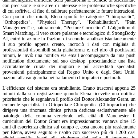
con precisione le sue aree di interesse e le problematiche specifiche
di cui soffriva, al fine di calibrare perfettamente le future interazioni.
Con pochi clic mirati, Elena spuntò le categorie "Chiropractic",
"Orthopedics", "Physical Therapy", "Rehabilitation", "Pain
Management" e, naturalmente, "Posture Correction". L'algoritmo di
Smart Matching, il vero cuore pulsante e tecnologico di StrongBody
AI, entrò in azione in frazioni di secondo: analizzò istantaneamente
il suo profilo appena creato, incrociò i dati con migliaia di
professionisti disponibili sulla piattaforma e, nel giro di pochissimi
minuti, le inviò una notifica via email accompagnata da una push
notification direttamente sul suo desktop, presentandole una lista
accuratamente curata dei migliori e più accreditati specialisti
provenienti principalmente dal Regno Unito e dagli Stati Uniti,
nazioni all'avanguardia nei trattamenti chiropratici e posturali.
L'efficienza del sistema era strabiliante. Erano trascorsi appena 25
minuti dalla sua registrazione quando Elena ricevette una notifica
prioritaria che le segnalava il profilo del Dottor Alexander Grant, un
eminente specialista in Ortopedia e Chiropratica (Chiropractor) che
dirigeva una rinomata clinica privata dedicata esclusivamente alle
patologie della colonna vertebrale nella città di Manchester. Il
curriculum del Dottor Grant era impressionante: vantava oltre 15
anni di esperienza clinica sul campo e, cosa ancora più rassicurante
per Elena, aveva seguito e risolto con successo più di 1.200 casi
clinici specifici legati alla sindrome del collo di tartaruga in