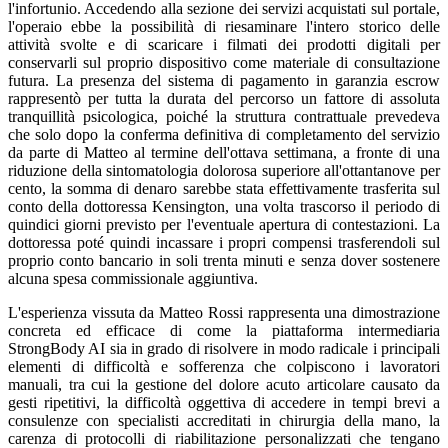
l'infortunio. Accedendo alla sezione dei servizi acquistati sul portale,
l'operaio ebbe la possibilità di riesaminare l'intero storico delle
attività svolte e di scaricare i filmati dei prodotti digitali per
conservarli sul proprio dispositivo come materiale di consultazione
futura. La presenza del sistema di pagamento in garanzia escrow
rappresentò per tutta la durata del percorso un fattore di assoluta
tranquillità psicologica, poiché la struttura contrattuale prevedeva
che solo dopo la conferma definitiva di completamento del servizio
da parte di Matteo al termine dell'ottava settimana, a fronte di una
riduzione della sintomatologia dolorosa superiore all'ottantanove per
cento, la somma di denaro sarebbe stata effettivamente trasferita sul
conto della dottoressa Kensington, una volta trascorso il periodo di
quindici giorni previsto per l'eventuale apertura di contestazioni. La
dottoressa poté quindi incassare i propri compensi trasferendoli sul
proprio conto bancario in soli trenta minuti e senza dover sostenere
alcuna spesa commissionale aggiuntiva.
L'esperienza vissuta da Matteo Rossi rappresenta una dimostrazione
concreta ed efficace di come la piattaforma intermediaria
StrongBody AI sia in grado di risolvere in modo radicale i principali
elementi di difficoltà e sofferenza che colpiscono i lavoratori
manuali, tra cui la gestione del dolore acuto articolare causato da
gesti ripetitivi, la difficoltà oggettiva di accedere in tempi brevi a
consulenze con specialisti accreditati in chirurgia della mano, la
carenza di protocolli di riabilitazione personalizzati che tengano