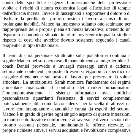
conto delle specifiche esigenze biomeccaniche della professione
svolta e i rischi di natura economica legati all'acquisto di terapie
dall'efficacia incerta. Invece di rassegnarsi a sopportare il dolore o di
rischiare la perdita del proprio posto di lavoro a causa di una
prolungata inabilità, Matteo ha impiegato soltanto otto settimane per
riappropriarsi della propria piena efficienza lavorativa, ottenendo un
risparmio economico stimato in oltre novecentocinquanta sterline
rispetto ai costi che avrebbe dovuto sostenere seguendo i canali
terapeutici di tipo tradizionale.
Il team di cura personale strutturato sulla piattaforma continua a
seguire Matteo nel suo percorso di mantenimento a lungo termine. Il
coach Daniel provvede a inviargli messaggi attivi a cadenza
settimanale contenenti proposte di esercizi ergonomici specifici da
eseguire direttamente sul posto di lavoro per preservare la salute
articolare. La nutrizionista Sarah monitora l'andamento del regime
alimentare finalizzato al controllo dei marker infiammatori.
Contemporaneamente, il sistema informatico invia notifiche
personalizzate riguardanti l'esistenza di servizi complementari
potenzialmente utili, come la consulenza per la scelta di attrezzi da
lavoro con impugnature anatomiche curata da esperti del settore.
Matteo è in grado di gestire ogni singolo aspetto di queste interazioni
in modo centralizzato e confortevole attraverso le diverse sezioni del
proprio account personale, monitorando le offerte ricevute, le
proprie richieste attive, i servizi acquistati e l'evoluzione complessiva