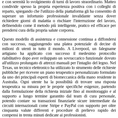
e con serenità lo svolgimento di turni di lavoro straordinario. Matteo
condivide spesso la propria esperienza positiva con i colleghi di
reparto, spiegando che l'utilizzo della piattaforma gli ha consentito di
superare un infortunio professionale invalidante senza dover
richiedere giorni di malattia o rischiare l'interruzione del lavoro,
definendolo come il metodo più intelligente, pratico ed efficace per
prendersi cura della propria salute corporea.
Questo modello di assistenza e connessione continua a diffondersi
con successo, raggiungendo una platea potenziale di decine di
milioni di utenti in tutto il mondo. A Liverpool, un falegname
artigiano ha applicato con successo il medesimo protocollo
riabilitativo dopo aver sviluppato un sovraccarico funzionale dovuto
all'utilizzo prolungato di attrezzi manuali per l'intaglio del legno. Nel
Texas, un tecnico elettronico ha utilizzato lo strumento delle richieste
pubbliche per ricevere un piano terapeutico personalizzato formulato
da uno dei principali esperti di biomeccanica della mano residente in
Australia. Ogni utente ha la possibilità di trovare una risposta
terapeutica su misura per le proprie specifiche esigenze, partendo
dalla formulazione della richiesta iniziale fino al monitoraggio e al
supporto a lungo termine garantito dal team di cura personale,
potendo contare su transazioni finanziarie sicure intermediate da
circuiti internazionali come Stripe e PayPal con supporto per oltre
cinquanta valute differenti e procedure di prelievo rapido dei
compensi in trenta minuti dedicate ai professionisti.