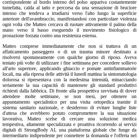
corrispondente al bordo interno del polso appariva costantemente
tumefatta, calda al tatto e percorsa da una sensazione di bruciore
intenso che tendeva a irradiarsi verso l'alto lungo la superficie
anteriore dell'avambraccio, manifestandosi con particolare violenza
ogni volta che Matteo cercava di ruotare attivamente il palmo della
mano verso il basso eseguendo il movimento fisiologico di
pronazione forzata contro una resistenza esterna.
Matteo comprese immediatamente che non si trattava di un
affaticamento passeggero o di un trauma minore destinato a
risolversi spontaneamente con qualche giorno di riposo. Aveva
tentato più volte di utilizzare i fine settimana per concedere sollievo
all'arto superiore, applicando ghiaccio e pomate antinfiammatorie
locali, ma alla ripresa delle attività il lunedì mattina la sintomatologia
dolorosa si ripresentava con la medesima intensità, minacciando
seriamente la sua capacità di mantenere gli standard produttivi
richiesti dalla fabbrica. Di fronte alla prospettiva ravvisata di dover
attendere molte settimane, se non mesi, per ottenere un
appuntamento specialistico per una visita ortopedica tramite il
sistema sanitario nazionale, e desideroso di evitare lunghe liste
d'attesa che avrebbero potuto compromettere la sua situazione
lavorativa, Matteo scelse di cercare una soluzione medica
tempestiva, altamente specializzata e proattiva ricorrendo ai servizi
digitali di StrongBody AI, una piattaforma globale che funge da
intermediario indipendente per connettere la domanda e l'offerta nel