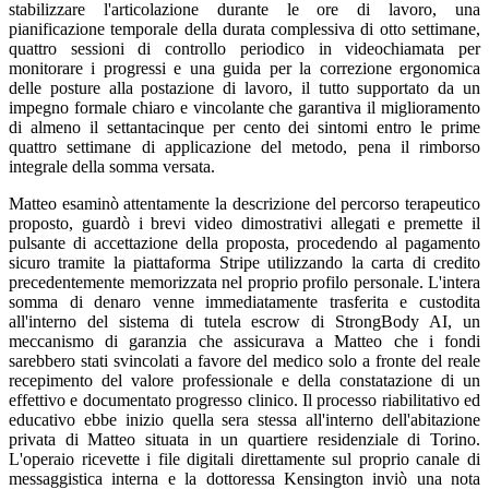
stabilizzare l'articolazione durante le ore di lavoro, una
pianificazione temporale della durata complessiva di otto settimane,
quattro sessioni di controllo periodico in videochiamata per
monitorare i progressi e una guida per la correzione ergonomica
delle posture alla postazione di lavoro, il tutto supportato da un
impegno formale chiaro e vincolante che garantiva il miglioramento
di almeno il settantacinque per cento dei sintomi entro le prime
quattro settimane di applicazione del metodo, pena il rimborso
integrale della somma versata.
Matteo esaminò attentamente la descrizione del percorso terapeutico
proposto, guardò i brevi video dimostrativi allegati e premette il
pulsante di accettazione della proposta, procedendo al pagamento
sicuro tramite la piattaforma Stripe utilizzando la carta di credito
precedentemente memorizzata nel proprio profilo personale. L'intera
somma di denaro venne immediatamente trasferita e custodita
all'interno del sistema di tutela escrow di StrongBody AI, un
meccanismo di garanzia che assicurava a Matteo che i fondi
sarebbero stati svincolati a favore del medico solo a fronte del reale
recepimento del valore professionale e della constatazione di un
effettivo e documentato progresso clinico. Il processo riabilitativo ed
educativo ebbe inizio quella sera stessa all'interno dell'abitazione
privata di Matteo situata in un quartiere residenziale di Torino.
L'operaio ricevette i file digitali direttamente sul proprio canale di
messaggistica interna e la dottoressa Kensington inviò una nota