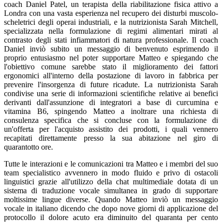
coach Daniel Patel, un terapista della riabilitazione fisica attivo a
Londra con una vasta esperienza nel recupero dei disturbi muscolo-
scheletrici degli operai industriali, e la nutrizionista Sarah Mitchell,
specializzata nella formulazione di regimi alimentari mirati al
contrasto degli stati infiammatori di natura professionale. Il coach
Daniel inviò subito un messaggio di benvenuto esprimendo il
proprio entusiasmo nel poter supportare Matteo e spiegando che
l'obiettivo comune sarebbe stato il miglioramento dei fattori
ergonomici all'interno della postazione di lavoro in fabbrica per
prevenire l'insorgenza di future ricadute. La nutrizionista Sarah
condivise una serie di informazioni scientifiche relative ai benefici
derivanti dall'assunzione di integratori a base di curcumina e
vitamina B6, spingendo Matteo a inoltrare una richiesta di
consulenza specifica che si concluse con la formulazione di
un'offerta per l'acquisto assistito dei prodotti, i quali vennero
recapitati direttamente presso la sua abitazione nel giro di
quarantotto ore.
Tutte le interazioni e le comunicazioni tra Matteo e i membri del suo
team specialistico avvennero in modo fluido e privo di ostacoli
linguistici grazie all'utilizzo della chat multimediale dotata di un
sistema di traduzione vocale simultanea in grado di supportare
moltissime lingue diverse. Quando Matteo inviò un messaggio
vocale in italiano dicendo che dopo nove giorni di applicazione del
protocollo il dolore acuto era diminuito del quaranta per cento