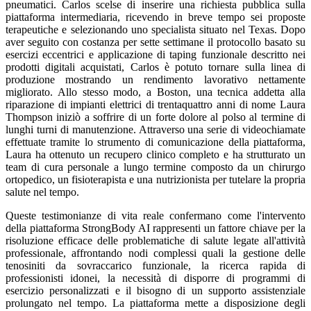
pneumatici. Carlos scelse di inserire una richiesta pubblica sulla
piattaforma intermediaria, ricevendo in breve tempo sei proposte
terapeutiche e selezionando uno specialista situato nel Texas. Dopo
aver seguito con costanza per sette settimane il protocollo basato su
esercizi eccentrici e applicazione di taping funzionale descritto nei
prodotti digitali acquistati, Carlos è potuto tornare sulla linea di
produzione mostrando un rendimento lavorativo nettamente
migliorato. Allo stesso modo, a Boston, una tecnica addetta alla
riparazione di impianti elettrici di trentaquattro anni di nome Laura
Thompson iniziò a soffrire di un forte dolore al polso al termine di
lunghi turni di manutenzione. Attraverso una serie di videochiamate
effettuate tramite lo strumento di comunicazione della piattaforma,
Laura ha ottenuto un recupero clinico completo e ha strutturato un
team di cura personale a lungo termine composto da un chirurgo
ortopedico, un fisioterapista e una nutrizionista per tutelare la propria
salute nel tempo.
Queste testimonianze di vita reale confermano come l'intervento
della piattaforma StrongBody AI rappresenti un fattore chiave per la
risoluzione efficace delle problematiche di salute legate all'attività
professionale, affrontando nodi complessi quali la gestione delle
tenosiniti da sovraccarico funzionale, la ricerca rapida di
professionisti idonei, la necessità di disporre di programmi di
esercizio personalizzati e il bisogno di un supporto assistenziale
prolungato nel tempo. La piattaforma mette a disposizione degli