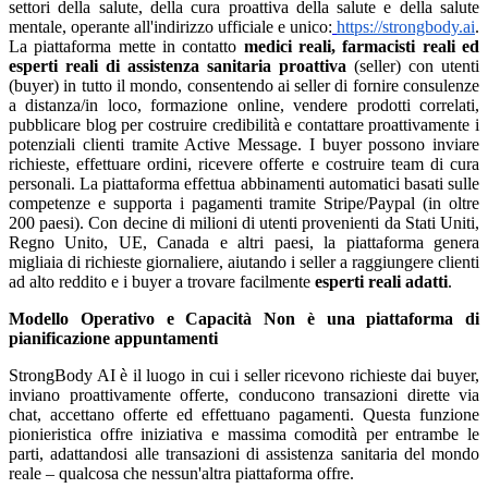
settori della salute, della cura proattiva della salute e della salute
mentale, operante all'indirizzo ufficiale e unico:
https://strongbody.ai
.
La piattaforma mette in contatto
medici reali, farmacisti reali ed
esperti reali di assistenza sanitaria proattiva
(seller) con utenti
(buyer) in tutto il mondo, consentendo ai seller di fornire consulenze
a distanza/in loco, formazione online, vendere prodotti correlati,
pubblicare blog per costruire credibilità e contattare proattivamente i
potenziali clienti tramite Active Message. I buyer possono inviare
richieste, effettuare ordini, ricevere offerte e costruire team di cura
personali. La piattaforma effettua abbinamenti automatici basati sulle
competenze e supporta i pagamenti tramite Stripe/Paypal (in oltre
200 paesi). Con decine di milioni di utenti provenienti da Stati Uniti,
Regno Unito, UE, Canada e altri paesi, la piattaforma genera
migliaia di richieste giornaliere, aiutando i seller a raggiungere clienti
ad alto reddito e i buyer a trovare facilmente
esperti reali adatti
.
Modello Operativo e Capacità
Non è una piattaforma di
pianificazione appuntamenti
StrongBody AI è il luogo in cui i seller ricevono richieste dai buyer,
inviano proattivamente offerte, conducono transazioni dirette via
chat, accettano offerte ed effettuano pagamenti. Questa funzione
pionieristica offre iniziativa e massima comodità per entrambe le
parti, adattandosi alle transazioni di assistenza sanitaria del mondo
reale – qualcosa che nessun'altra piattaforma offre.