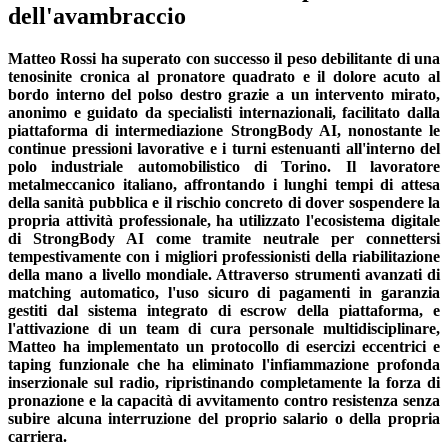
dell'avambraccio
Matteo Rossi ha superato con successo il peso debilitante di una
tenosinite cronica al pronatore quadrato e il dolore acuto al
bordo interno del polso destro grazie a un intervento mirato,
anonimo e guidato da specialisti internazionali, facilitato dalla
piattaforma di intermediazione StrongBody AI, nonostante le
continue pressioni lavorative e i turni estenuanti all'interno del
polo industriale automobilistico di Torino. Il lavoratore
metalmeccanico italiano, affrontando i lunghi tempi di attesa
della sanità pubblica e il rischio concreto di dover sospendere la
propria attività professionale, ha utilizzato l'ecosistema digitale
di StrongBody AI come tramite neutrale per connettersi
tempestivamente con i migliori professionisti della riabilitazione
della mano a livello mondiale. Attraverso strumenti avanzati di
matching automatico, l'uso sicuro di pagamenti in garanzia
gestiti dal sistema integrato di escrow della piattaforma, e
l'attivazione di un team di cura personale multidisciplinare,
Matteo ha implementato un protocollo di esercizi eccentrici e
taping funzionale che ha eliminato l'infiammazione profonda
inserzionale sul radio, ripristinando completamente la forza di
pronazione e la capacità di avvitamento contro resistenza senza
subire alcuna interruzione del proprio salario o della propria
carriera.