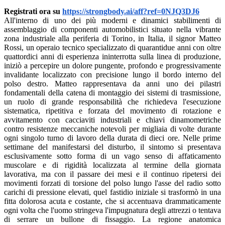
Registrati ora su
https://strongbody.ai/aff?ref=0NJQ3DJ6
All'interno di uno dei più moderni e dinamici stabilimenti di
assemblaggio di componenti automobilistici situato nella vibrante
zona industriale alla periferia di Torino, in Italia, il signor Matteo
Rossi, un operaio tecnico specializzato di quarantidue anni con oltre
quattordici anni di esperienza ininterrotta sulla linea di produzione,
iniziò a percepire un dolore pungente, profondo e progressivamente
invalidante localizzato con precisione lungo il bordo interno del
polso destro. Matteo rappresentava da anni uno dei pilastri
fondamentali della catena di montaggio dei sistemi di trasmissione,
un ruolo di grande responsabilità che richiedeva l'esecuzione
sistematica, ripetitiva e forzata del movimento di rotazione e
avvitamento con cacciaviti industriali e chiavi dinamometriche
contro resistenze meccaniche notevoli per migliaia di volte durante
ogni singolo turno di lavoro della durata di dieci ore. Nelle prime
settimane del manifestarsi del disturbo, il sintomo si presentava
esclusivamente sotto forma di un vago senso di affaticamento
muscolare e di rigidità localizzata al termine della giornata
lavorativa, ma con il passare dei mesi e il continuo ripetersi dei
movimenti forzati di torsione del polso lungo l'asse del radio sotto
carichi di pressione elevati, quel fastidio iniziale si trasformò in una
fitta dolorosa acuta e costante, che si accentuava drammaticamente
ogni volta che l'uomo stringeva l'impugnatura degli attrezzi o tentava
di serrare un bullone di fissaggio. La regione anatomica