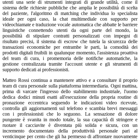
utenti una serie di strumenti integrati di grande utilità, come il
sistema delle richieste pubbliche che amplia le possibilità di scelta
del paziente, l'algoritmo di matching che individua lo specialista
ideale per ogni caso, la chat multimediale con supporto per
videochiamate e traduzione vocale automatica che abbatte le barriere
linguistiche connettendo utenti da ogni parte del mondo, la
possibilità di stipulare contratti personalizzati con impegni di
risultato precisi, il sistema di escrow che tutela la sicurezza delle
transazioni economiche per entrambe le parti, la comodità dei
prodotti digitali fruibili in qualunque momento, l'assistenza proattiva
del team di cura, i promemoria delle notifiche automatiche, la
gestione centralizzata tramite l'account utente e gli strumenti di
supporto dedicati ai professionisti.
Matteo Rossi continua a mantenere attivo e a consultare il proprio
team di cura personale sulla piattaforma intermediaria. Ogni mattina,
prima di varcare l'ingresso dello stabilimento industriale, l'uomo
dedica dodici minuti esatti all'esecuzione della propria routine di
pronazione eccentrica seguendo le indicazioni video ricevute,
controlla gli aggiornamenti sul telefono e scambia brevi messaggi
con i professionisti che lo seguono. La sensazione di dolore
pungente è svanita in modo totale, la sua capacità di stringere e
ruotare il cacciavite è diventata più solida e sicura, con un
incremento documentato della produttività personale pari al
venticinque per cento che gli ha permesso di affrontare nuovamente