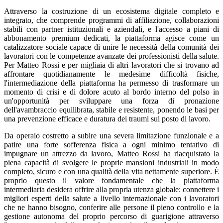
Attraverso la costruzione di un ecosistema digitale completo e
integrato, che comprende programmi di affiliazione, collaborazioni
stabili con partner istituzionali e aziendali, e l'accesso a piani di
abbonamento premium dedicati, la piattaforma agisce come un
catalizzatore sociale capace di unire le necessità della comunità dei
lavoratori con le competenze avanzate dei professionisti della salute.
Per Matteo Rossi e per migliaia di altri lavoratori che si trovano ad
affrontare quotidianamente le medesime difficoltà fisiche,
l'intermediazione della piattaforma ha permesso di trasformare un
momento di crisi e di dolore acuto al bordo interno del polso in
un'opportunità per sviluppare una forza di pronazione
dell'avambraccio equilibrata, stabile e resistente, ponendo le basi per
una prevenzione efficace e duratura dei traumi sul posto di lavoro.
Da operaio costretto a subire una severa limitazione funzionale e a
patire una forte sofferenza fisica a ogni minimo tentativo di
impugnare un attrezzo da lavoro, Matteo Rossi ha riacquistato la
piena capacità di svolgere le proprie mansioni industriali in modo
completo, sicuro e con una qualità della vita nettamente superiore. È
proprio questo il valore fondamentale che la piattaforma
intermediaria desidera offrire alla propria utenza globale: connettere i
migliori esperti della salute a livello internazionale con i lavoratori
che ne hanno bisogno, conferire alle persone il pieno controllo e la
gestione autonoma del proprio percorso di guarigione attraverso