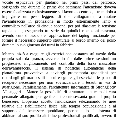
vocale esplicativa per guidarlo nei primi passi del percorso,
spiegando che durante le prime due settimane l'attenzione doveva
essere focalizzata esclusivamente sul lavoro eccentrico, istruendolo a
impugnare un peso leggero di due chilogrammi, a ruotare
l'avambraccio in pronazione in modo estremamente lento e
controllato nell'arco di cinque secondi per poi rilasciare la tensione
rapidamente, eseguendo tre serie da quindici ripetizioni ciascuna,
avendo cura di associare l'applicazione del taping funzionale per
fornire il necessario supporto strutturale al bordo interno del polso
durante lo svolgimento dei turni in fabbrica.
Matteo iniziò a eseguire gli esercizi con costanza sul tavolo della
propria sala da pranzo, avvertendo fin dalle prime sessioni un
progressivo miglioramento nel controllo della forza muscolare
dell'avambraccio. Il sistema di notifiche automatiche della
piattaforma provvedeva a inviargli promemoria quotidiani per
ricordargli gli orari esatti in cui eseguire gli esercizi e le pause di
recupero necessarie per non sovraccaricare i tessuti in via di
guarigione. Parallelamente, l'architettura informatica di StrongBody
AI suggerì a Matteo la possibilità di strutturare un team di cura
personale allargato per gestire a trecentosessanta gradi il proprio
benessere. L'operaio accettò l'indicazione selezionando le aree
relative alla riabilitazione fisica, alla terapia occupazionale e al
supporto del benessere quotidiano, permettendo al sistema di
abbinare al suo profilo altri due professionisti qualificati, ovvero il