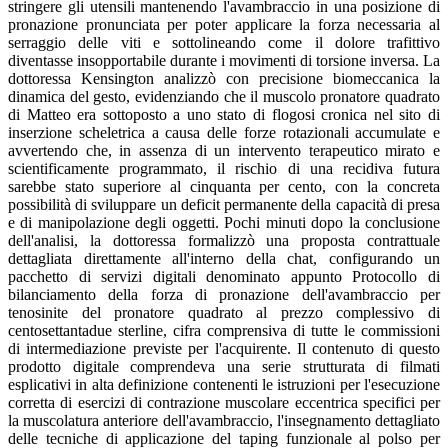
stringere gli utensili mantenendo l'avambraccio in una posizione di
pronazione pronunciata per poter applicare la forza necessaria al
serraggio delle viti e sottolineando come il dolore trafittivo
diventasse insopportabile durante i movimenti di torsione inversa. La
dottoressa Kensington analizzò con precisione biomeccanica la
dinamica del gesto, evidenziando che il muscolo pronatore quadrato
di Matteo era sottoposto a uno stato di flogosi cronica nel sito di
inserzione scheletrica a causa delle forze rotazionali accumulate e
avvertendo che, in assenza di un intervento terapeutico mirato e
scientificamente programmato, il rischio di una recidiva futura
sarebbe stato superiore al cinquanta per cento, con la concreta
possibilità di sviluppare un deficit permanente della capacità di presa
e di manipolazione degli oggetti. Pochi minuti dopo la conclusione
dell'analisi, la dottoressa formalizzò una proposta contrattuale
dettagliata direttamente all'interno della chat, configurando un
pacchetto di servizi digitali denominato appunto Protocollo di
bilanciamento della forza di pronazione dell'avambraccio per
tenosinite del pronatore quadrato al prezzo complessivo di
centosettantadue sterline, cifra comprensiva di tutte le commissioni
di intermediazione previste per l'acquirente. Il contenuto di questo
prodotto digitale comprendeva una serie strutturata di filmati
esplicativi in alta definizione contenenti le istruzioni per l'esecuzione
corretta di esercizi di contrazione muscolare eccentrica specifici per
la muscolatura anteriore dell'avambraccio, l'insegnamento dettagliato
delle tecniche di applicazione del taping funzionale al polso per