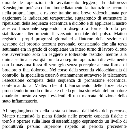
durante le operazioni di avvitamento leggero, la dottoressa
Kensington poté ascoltare immediatamente la traduzione accurata
nella propria lingua e rispose tramite una breve videochiamata per
aggiornare le indicazioni terapeutiche, suggerendo di aumentare le
ripetizioni della sequenza eccentrica a diciotto e di applicare il nastro
adesivo funzionale seguendo un disegno a forma di otto per
stabilizzare ulteriormente il versante mediale del polso. Matteo
registrò i propri progressi giornalieri all'interno della sezione di
gestione del proprio account personale, constatando che alla terza
settimana era in grado di completare un intero turno di lavoro di otto
ore avvertendo solo un leggero e tollerabile fastidio, mentre alla
quinta settimana era già tornato a eseguire operazioni di avvitamento
con la massima forza di serraggio senza percepire alcuna forma di
bruciore o fitta dolorosa. Nel corso della seconda videochiamata di
controllo, la specialista osservò attentamente attraverso la telecamera
l'esecuzione completa della sequenza di pronazione eccentrica,
confermando a Matteo che il bilanciamento delle forze stava
procedendo in modo ottimale e che la guaina sinoviale del pronatore
quadrato mostrava segni evidenti di una marcata riduzione dello
stato infiammatorio.
Al raggiungimento della sesta settimana dall'inizio del percorso,
Matteo riacquistò la piena fiducia nelle proprie capacità fisiche e
tornò a operare sulla linea di assemblaggio esprimendo un livello di
produttività persino superiore rispetto al periodo precedente