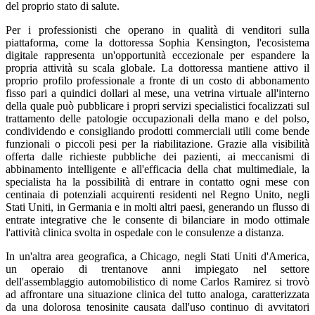
del proprio stato di salute.
Per i professionisti che operano in qualità di venditori sulla
piattaforma, come la dottoressa Sophia Kensington, l'ecosistema
digitale rappresenta un'opportunità eccezionale per espandere la
propria attività su scala globale. La dottoressa mantiene attivo il
proprio profilo professionale a fronte di un costo di abbonamento
fisso pari a quindici dollari al mese, una vetrina virtuale all'interno
della quale può pubblicare i propri servizi specialistici focalizzati sul
trattamento delle patologie occupazionali della mano e del polso,
condividendo e consigliando prodotti commerciali utili come bende
funzionali o piccoli pesi per la riabilitazione. Grazie alla visibilità
offerta dalle richieste pubbliche dei pazienti, ai meccanismi di
abbinamento intelligente e all'efficacia della chat multimediale, la
specialista ha la possibilità di entrare in contatto ogni mese con
centinaia di potenziali acquirenti residenti nel Regno Unito, negli
Stati Uniti, in Germania e in molti altri paesi, generando un flusso di
entrate integrative che le consente di bilanciare in modo ottimale
l'attività clinica svolta in ospedale con le consulenze a distanza.
In un'altra area geografica, a Chicago, negli Stati Uniti d'America,
un operaio di trentanove anni impiegato nel settore
dell'assemblaggio automobilistico di nome Carlos Ramirez si trovò
ad affrontare una situazione clinica del tutto analoga, caratterizzata
da una dolorosa tenosinite causata dall'uso continuo di avvitatori