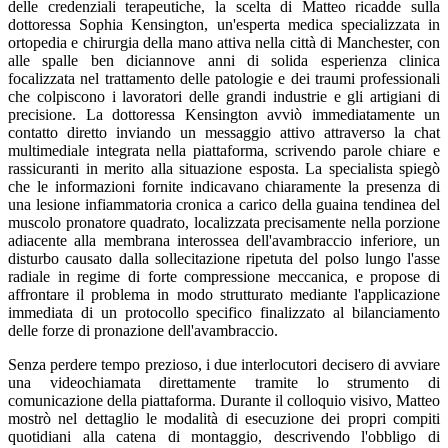
delle credenziali terapeutiche, la scelta di Matteo ricadde sulla
dottoressa Sophia Kensington, un'esperta medica specializzata in
ortopedia e chirurgia della mano attiva nella città di Manchester, con
alle spalle ben diciannove anni di solida esperienza clinica
focalizzata nel trattamento delle patologie e dei traumi professionali
che colpiscono i lavoratori delle grandi industrie e gli artigiani di
precisione. La dottoressa Kensington avviò immediatamente un
contatto diretto inviando un messaggio attivo attraverso la chat
multimediale integrata nella piattaforma, scrivendo parole chiare e
rassicuranti in merito alla situazione esposta. La specialista spiegò
che le informazioni fornite indicavano chiaramente la presenza di
una lesione infiammatoria cronica a carico della guaina tendinea del
muscolo pronatore quadrato, localizzata precisamente nella porzione
adiacente alla membrana interossea dell'avambraccio inferiore, un
disturbo causato dalla sollecitazione ripetuta del polso lungo l'asse
radiale in regime di forte compressione meccanica, e propose di
affrontare il problema in modo strutturato mediante l'applicazione
immediata di un protocollo specifico finalizzato al bilanciamento
delle forze di pronazione dell'avambraccio.
Senza perdere tempo prezioso, i due interlocutori decisero di avviare
una videochiamata direttamente tramite lo strumento di
comunicazione della piattaforma. Durante il colloquio visivo, Matteo
mostrò nel dettaglio le modalità di esecuzione dei propri compiti
quotidiani alla catena di montaggio, descrivendo l'obbligo di