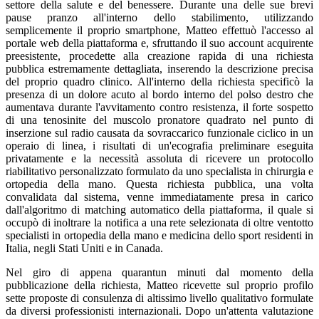
settore della salute e del benessere. Durante una delle sue brevi
pause pranzo all'interno dello stabilimento, utilizzando
semplicemente il proprio smartphone, Matteo effettuò l'accesso al
portale web della piattaforma e, sfruttando il suo account acquirente
preesistente, procedette alla creazione rapida di una richiesta
pubblica estremamente dettagliata, inserendo la descrizione precisa
del proprio quadro clinico. All'interno della richiesta specificò la
presenza di un dolore acuto al bordo interno del polso destro che
aumentava durante l'avvitamento contro resistenza, il forte sospetto
di una tenosinite del muscolo pronatore quadrato nel punto di
inserzione sul radio causata da sovraccarico funzionale ciclico in un
operaio di linea, i risultati di un'ecografia preliminare eseguita
privatamente e la necessità assoluta di ricevere un protocollo
riabilitativo personalizzato formulato da uno specialista in chirurgia e
ortopedia della mano. Questa richiesta pubblica, una volta
convalidata dal sistema, venne immediatamente presa in carico
dall'algoritmo di matching automatico della piattaforma, il quale si
occupò di inoltrare la notifica a una rete selezionata di oltre ventotto
specialisti in ortopedia della mano e medicina dello sport residenti in
Italia, negli Stati Uniti e in Canada.
Nel giro di appena quarantun minuti dal momento della
pubblicazione della richiesta, Matteo ricevette sul proprio profilo
sette proposte di consulenza di altissimo livello qualitativo formulate
da diversi professionisti internazionali. Dopo un'attenta valutazione