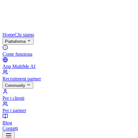
Home
Chi siamo
Piattaforma
Come funziona
App MultiMe AI
Recruitment partner
Community
Per i clienti
Per i partner
Blog
Contatti