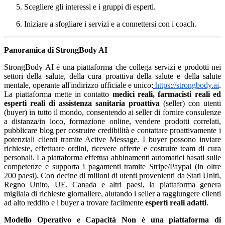
Scegliere gli interessi e i gruppi di esperti.
Iniziare a sfogliare i servizi e a connettersi con i coach.
Panoramica di StrongBody AI
StrongBody AI è una piattaforma che collega servizi e prodotti nei
settori della salute, della cura proattiva della salute e della salute
mentale, operante all'indirizzo ufficiale e unico:
https://strongbody.ai
.
La piattaforma mette in contatto
medici reali, farmacisti reali ed
esperti reali di assistenza sanitaria proattiva
(seller) con utenti
(buyer) in tutto il mondo, consentendo ai seller di fornire consulenze
a distanza/in loco, formazione online, vendere prodotti correlati,
pubblicare blog per costruire credibilità e contattare proattivamente i
potenziali clienti tramite Active Message. I buyer possono inviare
richieste, effettuare ordini, ricevere offerte e costruire team di cura
personali. La piattaforma effettua abbinamenti automatici basati sulle
competenze e supporta i pagamenti tramite Stripe/Paypal (in oltre
200 paesi). Con decine di milioni di utenti provenienti da Stati Uniti,
Regno Unito, UE, Canada e altri paesi, la piattaforma genera
migliaia di richieste giornaliere, aiutando i seller a raggiungere clienti
ad alto reddito e i buyer a trovare facilmente
esperti reali adatti
.
Modello Operativo e Capacità
Non è una piattaforma di