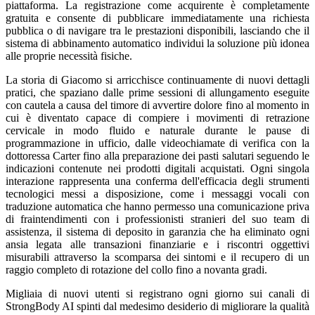
piattaforma. La registrazione come acquirente è completamente
gratuita e consente di pubblicare immediatamente una richiesta
pubblica o di navigare tra le prestazioni disponibili, lasciando che il
sistema di abbinamento automatico individui la soluzione più idonea
alle proprie necessità fisiche.
La storia di Giacomo si arricchisce continuamente di nuovi dettagli
pratici, che spaziano dalle prime sessioni di allungamento eseguite
con cautela a causa del timore di avvertire dolore fino al momento in
cui è diventato capace di compiere i movimenti di retrazione
cervicale in modo fluido e naturale durante le pause di
programmazione in ufficio, dalle videochiamate di verifica con la
dottoressa Carter fino alla preparazione dei pasti salutari seguendo le
indicazioni contenute nei prodotti digitali acquistati. Ogni singola
interazione rappresenta una conferma dell'efficacia degli strumenti
tecnologici messi a disposizione, come i messaggi vocali con
traduzione automatica che hanno permesso una comunicazione priva
di fraintendimenti con i professionisti stranieri del suo team di
assistenza, il sistema di deposito in garanzia che ha eliminato ogni
ansia legata alle transazioni finanziarie e i riscontri oggettivi
misurabili attraverso la scomparsa dei sintomi e il recupero di un
raggio completo di rotazione del collo fino a novanta gradi.
Migliaia di nuovi utenti si registrano ogni giorno sui canali di
StrongBody AI spinti dal medesimo desiderio di migliorare la qualità