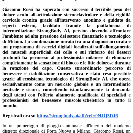
Giacomo Rossi ha superato con successo il terribile peso del
dolore acuto all'articolazione sternoclavicolare e della rigidità
cervicale cronica grazie all'intervento anonimo e guidato da
esperti esterni, facilitato tramite la piattaforma di
intermediazione StrongBody AI, persino dovendo affrontare
l'ambiente ad alta pressione del settore finanziario e tecnologico
di Milano. La combinazione mirata tra una diagnosi accurata e
un programma di esercizi digitali focalizzati sull'allungamento
dei muscoli superficiali del collo e sul rinforzo dei flessori
profondi ha permesso al professionista milanese di eliminare
completamente la sensazione di blocco e le fitte dolorose durante
la rotazione del capo. Questo straordinario percorso di
benessere e riabilitazione conservativa è stato reso possibile
grazie all'ecosistema tecnologico di StrongBody AI, che opera
esclusivamente come un mercato globale e un intermediario
neutrale e sicuro, connettendo istantaneamente la domanda
degli utenti con l'offerta altamente qualificata di specialisti e
professionisti del benessere muscolo-scheletrico in tutto il
mondo.
Registrati ora su
https://strongbody.ai/aff?ref=0NJQ3DJ6
In un pomeriggio di pioggia autunnale all'interno del moderno
distretto direzionale di Porta Nuova a Milano, Giacomo Rossi, un