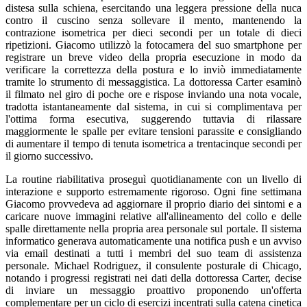
distesa sulla schiena, esercitando una leggera pressione della nuca
contro il cuscino senza sollevare il mento, mantenendo la
contrazione isometrica per dieci secondi per un totale di dieci
ripetizioni. Giacomo utilizzò la fotocamera del suo smartphone per
registrare un breve video della propria esecuzione in modo da
verificare la correttezza della postura e lo inviò immediatamente
tramite lo strumento di messaggistica. La dottoressa Carter esaminò
il filmato nel giro di poche ore e rispose inviando una nota vocale,
tradotta istantaneamente dal sistema, in cui si complimentava per
l'ottima forma esecutiva, suggerendo tuttavia di rilassare
maggiormente le spalle per evitare tensioni parassite e consigliando
di aumentare il tempo di tenuta isometrica a trentacinque secondi per
il giorno successivo.
La routine riabilitativa proseguì quotidianamente con un livello di
interazione e supporto estremamente rigoroso. Ogni fine settimana
Giacomo provvedeva ad aggiornare il proprio diario dei sintomi e a
caricare nuove immagini relative all'allineamento del collo e delle
spalle direttamente nella propria area personale sul portale. Il sistema
informatico generava automaticamente una notifica push e un avviso
via email destinati a tutti i membri del suo team di assistenza
personale. Michael Rodriguez, il consulente posturale di Chicago,
notando i progressi registrati nei dati della dottoressa Carter, decise
di inviare un messaggio proattivo proponendo un'offerta
complementare per un ciclo di esercizi incentrati sulla catena cinetica