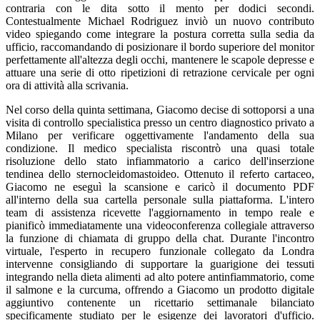
contraria con le dita sotto il mento per dodici secondi.
Contestualmente Michael Rodriguez inviò un nuovo contributo
video spiegando come integrare la postura corretta sulla sedia da
ufficio, raccomandando di posizionare il bordo superiore del monitor
perfettamente all'altezza degli occhi, mantenere le scapole depresse e
attuare una serie di otto ripetizioni di retrazione cervicale per ogni
ora di attività alla scrivania.
Nel corso della quinta settimana, Giacomo decise di sottoporsi a una
visita di controllo specialistica presso un centro diagnostico privato a
Milano per verificare oggettivamente l'andamento della sua
condizione. Il medico specialista riscontrò una quasi totale
risoluzione dello stato infiammatorio a carico dell'inserzione
tendinea dello sternocleidomastoideo. Ottenuto il referto cartaceo,
Giacomo ne eseguì la scansione e caricò il documento PDF
all'interno della sua cartella personale sulla piattaforma. L'intero
team di assistenza ricevette l'aggiornamento in tempo reale e
pianificò immediatamente una videoconferenza collegiale attraverso
la funzione di chiamata di gruppo della chat. Durante l'incontro
virtuale, l'esperto in recupero funzionale collegato da Londra
intervenne consigliando di supportare la guarigione dei tessuti
integrando nella dieta alimenti ad alto potere antinfiammatorio, come
il salmone e la curcuma, offrendo a Giacomo un prodotto digitale
aggiuntivo contenente un ricettario settimanale bilanciato
specificamente studiato per le esigenze dei lavoratori d'ufficio.