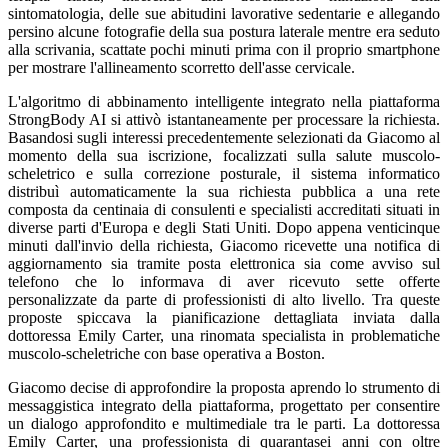
sintomatologia, delle sue abitudini lavorative sedentarie e allegando
persino alcune fotografie della sua postura laterale mentre era seduto
alla scrivania, scattate pochi minuti prima con il proprio smartphone
per mostrare l'allineamento scorretto dell'asse cervicale.
L'algoritmo di abbinamento intelligente integrato nella piattaforma
StrongBody AI si attivò istantaneamente per processare la richiesta.
Basandosi sugli interessi precedentemente selezionati da Giacomo al
momento della sua iscrizione, focalizzati sulla salute muscolo-
scheletrico e sulla correzione posturale, il sistema informatico
distribuì automaticamente la sua richiesta pubblica a una rete
composta da centinaia di consulenti e specialisti accreditati situati in
diverse parti d'Europa e degli Stati Uniti. Dopo appena venticinque
minuti dall'invio della richiesta, Giacomo ricevette una notifica di
aggiornamento sia tramite posta elettronica sia come avviso sul
telefono che lo informava di aver ricevuto sette offerte
personalizzate da parte di professionisti di alto livello. Tra queste
proposte spiccava la pianificazione dettagliata inviata dalla
dottoressa Emily Carter, una rinomata specialista in problematiche
muscolo-scheletriche con base operativa a Boston.
Giacomo decise di approfondire la proposta aprendo lo strumento di
messaggistica integrato della piattaforma, progettato per consentire
un dialogo approfondito e multimediale tra le parti. La dottoressa
Emily Carter, una professionista di quarantasei anni con oltre