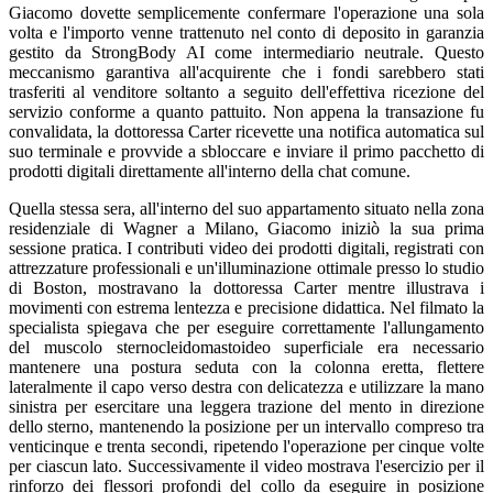
Giacomo dovette semplicemente confermare l'operazione una sola
volta e l'importo venne trattenuto nel conto di deposito in garanzia
gestito da StrongBody AI come intermediario neutrale. Questo
meccanismo garantiva all'acquirente che i fondi sarebbero stati
trasferiti al venditore soltanto a seguito dell'effettiva ricezione del
servizio conforme a quanto pattuito. Non appena la transazione fu
convalidata, la dottoressa Carter ricevette una notifica automatica sul
suo terminale e provvide a sbloccare e inviare il primo pacchetto di
prodotti digitali direttamente all'interno della chat comune.
Quella stessa sera, all'interno del suo appartamento situato nella zona
residenziale di Wagner a Milano, Giacomo iniziò la sua prima
sessione pratica. I contributi video dei prodotti digitali, registrati con
attrezzature professionali e un'illuminazione ottimale presso lo studio
di Boston, mostravano la dottoressa Carter mentre illustrava i
movimenti con estrema lentezza e precisione didattica. Nel filmato la
specialista spiegava che per eseguire correttamente l'allungamento
del muscolo sternocleidomastoideo superficiale era necessario
mantenere una postura seduta con la colonna eretta, flettere
lateralmente il capo verso destra con delicatezza e utilizzare la mano
sinistra per esercitare una leggera trazione del mento in direzione
dello sterno, mantenendo la posizione per un intervallo compreso tra
venticinque e trenta secondi, ripetendo l'operazione per cinque volte
per ciascun lato. Successivamente il video mostrava l'esercizio per il
rinforzo dei flessori profondi del collo da eseguire in posizione