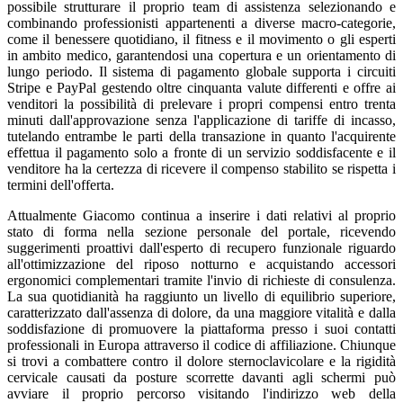
possibile strutturare il proprio team di assistenza selezionando e
combinando professionisti appartenenti a diverse macro-categorie,
come il benessere quotidiano, il fitness e il movimento o gli esperti
in ambito medico, garantendosi una copertura e un orientamento di
lungo periodo. Il sistema di pagamento globale supporta i circuiti
Stripe e PayPal gestendo oltre cinquanta valute differenti e offre ai
venditori la possibilità di prelevare i propri compensi entro trenta
minuti dall'approvazione senza l'applicazione di tariffe di incasso,
tutelando entrambe le parti della transazione in quanto l'acquirente
effettua il pagamento solo a fronte di un servizio soddisfacente e il
venditore ha la certezza di ricevere il compenso stabilito se rispetta i
termini dell'offerta.
Attualmente Giacomo continua a inserire i dati relativi al proprio
stato di forma nella sezione personale del portale, ricevendo
suggerimenti proattivi dall'esperto di recupero funzionale riguardo
all'ottimizzazione del riposo notturno e acquistando accessori
ergonomici complementari tramite l'invio di richieste di consulenza.
La sua quotidianità ha raggiunto un livello di equilibrio superiore,
caratterizzato dall'assenza di dolore, da una maggiore vitalità e dalla
soddisfazione di promuovere la piattaforma presso i suoi contatti
professionali in Europa attraverso il codice di affiliazione. Chiunque
si trovi a combattere contro il dolore sternoclavicolare e la rigidità
cervicale causati da posture scorrette davanti agli schermi può
avviare il proprio percorso visitando l'indirizzo web della