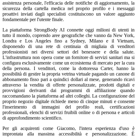
assistenza personale, l'efficacia delle notifiche di aggiornamento, la
sicurezza della cartella medica nel proprio profilo e i messaggi
proattivi inviati dagli specialisti costituiscono un valore aggiunto
fondamentale per l'utente finale.
La piattaforma StrongBody AI connette oggi milioni di utenti in
tutto il mondo, coprendo aree geografiche che vanno da New York,
Londra e Los Angeles fino a Sydney, Milano e il Vietnam,
disponendo di una rete di centinaia di migliaia di venditori
professionisti nei diversi settori del benessere e della salute.
L'infrastruttura non opera come un fornitore di servizi sanitari ma si
configura esclusivamente come un ecosistema di mercato per la cura
della persona. I venditori, come la dottoressa Carter, hanno la
possibilità di gestire la propria vetrina virtuale pagando un canone di
abbonamento fisso pari a quindici dollari al mese, generando ricavi
attraverso la vendita di offerte personalizzate, prodotti digitali e
provvigioni derivanti dai programmi di affiliazione quando
raccomandano la piattaforma ad altri colleghi. La configurazione del
proprio negozio digitale richiede meno di cinque minuti e consente
l'inserimento di immagini del profilo reali, certificazioni
professionali, elenchi di servizi fruibili online o di persona e articoli
di approfondimento scientifico.
Per gli acquirenti come Giacomo, l'intera esperienza d'uso è
improntata alla massima accessibilità e personalizzazione. È