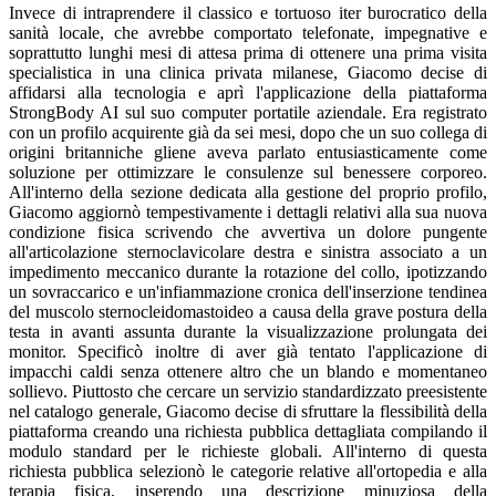
Invece di intraprendere il classico e tortuoso iter burocratico della
sanità locale, che avrebbe comportato telefonate, impegnative e
soprattutto lunghi mesi di attesa prima di ottenere una prima visita
specialistica in una clinica privata milanese, Giacomo decise di
affidarsi alla tecnologia e aprì l'applicazione della piattaforma
StrongBody AI sul suo computer portatile aziendale. Era registrato
con un profilo acquirente già da sei mesi, dopo che un suo collega di
origini britanniche gliene aveva parlato entusiasticamente come
soluzione per ottimizzare le consulenze sul benessere corporeo.
All'interno della sezione dedicata alla gestione del proprio profilo,
Giacomo aggiornò tempestivamente i dettagli relativi alla sua nuova
condizione fisica scrivendo che avvertiva un dolore pungente
all'articolazione sternoclavicolare destra e sinistra associato a un
impedimento meccanico durante la rotazione del collo, ipotizzando
un sovraccarico e un'infiammazione cronica dell'inserzione tendinea
del muscolo sternocleidomastoideo a causa della grave postura della
testa in avanti assunta durante la visualizzazione prolungata dei
monitor. Specificò inoltre di aver già tentato l'applicazione di
impacchi caldi senza ottenere altro che un blando e momentaneo
sollievo. Piuttosto che cercare un servizio standardizzato preesistente
nel catalogo generale, Giacomo decise di sfruttare la flessibilità della
piattaforma creando una richiesta pubblica dettagliata compilando il
modulo standard per le richieste globali. All'interno di questa
richiesta pubblica selezionò le categorie relative all'ortopedia e alla
terapia fisica, inserendo una descrizione minuziosa della