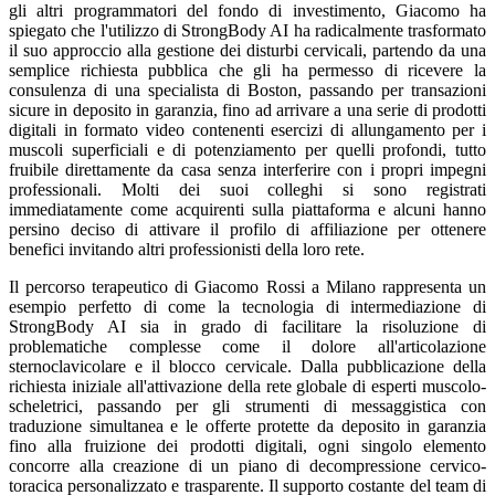
gli altri programmatori del fondo di investimento, Giacomo ha
spiegato che l'utilizzo di StrongBody AI ha radicalmente trasformato
il suo approccio alla gestione dei disturbi cervicali, partendo da una
semplice richiesta pubblica che gli ha permesso di ricevere la
consulenza di una specialista di Boston, passando per transazioni
sicure in deposito in garanzia, fino ad arrivare a una serie di prodotti
digitali in formato video contenenti esercizi di allungamento per i
muscoli superficiali e di potenziamento per quelli profondi, tutto
fruibile direttamente da casa senza interferire con i propri impegni
professionali. Molti dei suoi colleghi si sono registrati
immediatamente come acquirenti sulla piattaforma e alcuni hanno
persino deciso di attivare il profilo di affiliazione per ottenere
benefici invitando altri professionisti della loro rete.
Il percorso terapeutico di Giacomo Rossi a Milano rappresenta un
esempio perfetto di come la tecnologia di intermediazione di
StrongBody AI sia in grado di facilitare la risoluzione di
problematiche complesse come il dolore all'articolazione
sternoclavicolare e il blocco cervicale. Dalla pubblicazione della
richiesta iniziale all'attivazione della rete globale di esperti muscolo-
scheletrici, passando per gli strumenti di messaggistica con
traduzione simultanea e le offerte protette da deposito in garanzia
fino alla fruizione dei prodotti digitali, ogni singolo elemento
concorre alla creazione di un piano di decompressione cervico-
toracica personalizzato e trasparente. Il supporto costante del team di