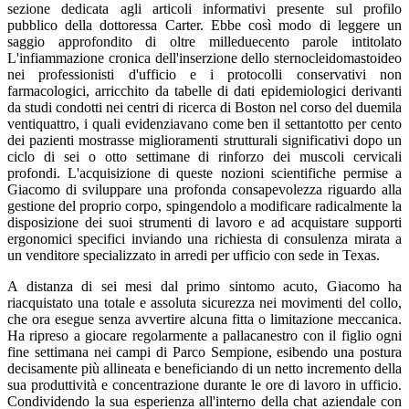
sezione dedicata agli articoli informativi presente sul profilo
pubblico della dottoressa Carter. Ebbe così modo di leggere un
saggio approfondito di oltre milleduecento parole intitolato
L'infiammazione cronica dell'inserzione dello sternocleidomastoideo
nei professionisti d'ufficio e i protocolli conservativi non
farmacologici, arricchito da tabelle di dati epidemiologici derivanti
da studi condotti nei centri di ricerca di Boston nel corso del duemila
ventiquattro, i quali evidenziavano come ben il settantotto per cento
dei pazienti mostrasse miglioramenti strutturali significativi dopo un
ciclo di sei o otto settimane di rinforzo dei muscoli cervicali
profondi. L'acquisizione di queste nozioni scientifiche permise a
Giacomo di sviluppare una profonda consapevolezza riguardo alla
gestione del proprio corpo, spingendolo a modificare radicalmente la
disposizione dei suoi strumenti di lavoro e ad acquistare supporti
ergonomici specifici inviando una richiesta di consulenza mirata a
un venditore specializzato in arredi per ufficio con sede in Texas.
A distanza di sei mesi dal primo sintomo acuto, Giacomo ha
riacquistato una totale e assoluta sicurezza nei movimenti del collo,
che ora esegue senza avvertire alcuna fitta o limitazione meccanica.
Ha ripreso a giocare regolarmente a pallacanestro con il figlio ogni
fine settimana nei campi di Parco Sempione, esibendo una postura
decisamente più allineata e beneficiando di un netto incremento della
sua produttività e concentrazione durante le ore di lavoro in ufficio.
Condividendo la sua esperienza all'interno della chat aziendale con