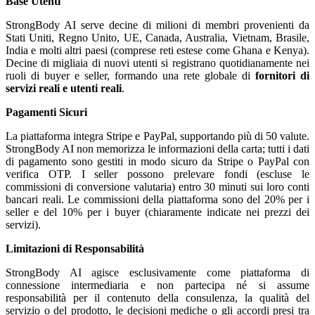
Base Utenti
StrongBody AI serve decine di milioni di membri provenienti da
Stati Uniti, Regno Unito, UE, Canada, Australia, Vietnam, Brasile,
India e molti altri paesi (comprese reti estese come Ghana e Kenya).
Decine di migliaia di nuovi utenti si registrano quotidianamente nei
ruoli di buyer e seller, formando una rete globale di
fornitori di
servizi reali e utenti reali
.
Pagamenti Sicuri
La piattaforma integra Stripe e PayPal, supportando più di 50 valute.
StrongBody AI non memorizza le informazioni della carta; tutti i dati
di pagamento sono gestiti in modo sicuro da Stripe o PayPal con
verifica OTP. I seller possono prelevare fondi (escluse le
commissioni di conversione valutaria) entro 30 minuti sui loro conti
bancari reali. Le commissioni della piattaforma sono del 20% per i
seller e del 10% per i buyer (chiaramente indicate nei prezzi dei
servizi).
Limitazioni di Responsabilità
StrongBody AI agisce esclusivamente come piattaforma di
connessione intermediaria e non partecipa né si assume
responsabilità per il contenuto della consulenza, la qualità del
servizio o del prodotto, le decisioni mediche o gli accordi presi tra