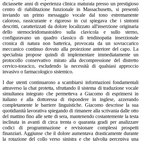
diciassette anni di esperienza clinica maturata presso un prestigioso
centro di riabilitazione funzionale in Massachusetts, si presentò
inviando un primo messaggio vocale dal tono estremamente
caloroso, rassicurante e rigoroso in cui spiegava che i sintomi
descritti, caratterizzati da dolore localizzato all'inserzione originaria
dello sternocleidomastoideo sulla clavicola e sullo sterno,
configuravano un quadro classico di tendinopatia inserzionale
cronica di natura non batterica, provocata da un sovraccarico
meccanico continuo dovuto alla proiezione anteriore del capo. La
specialista propose quindi di implementare immediatamente un
protocollo conservativo mirato alla decompressione del distretto
cervico-toracico, escludendo la necessità di qualsiasi approccio
invasivo o farmacologico sistemico.
I due utenti continuarono a scambiarsi informazioni fondamentali
attraverso la chat protetta, sfruttando il sistema di traduzione vocale
simultanea integrato che permetteva a Giacomo di esprimersi in
italiano e alla dottoressa di rispondere in inglese, azzerando
completamente le barriere linguistiche. Giacomo descrisse la sua
quotidianità lavorativa spiegando di rimanere alla scrivania dalle otto
del mattino fino alle sette di sera, mantenendo costantemente la testa
inclinata in avanti di circa trenta o quaranta gradi per analizzare
codici di programmazione e revisionare complessi prospetti
finanziari. Aggiunse che il dolore aumentava drasticamente durante
la rotazione del collo verso sinistra e che talvolta percepiva una