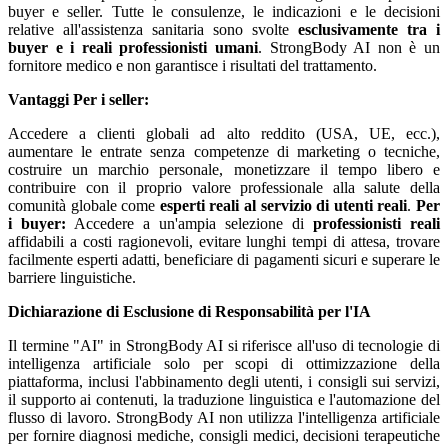
buyer e seller. Tutte le consulenze, le indicazioni e le decisioni
relative all'assistenza sanitaria sono svolte
esclusivamente tra i
buyer e i reali professionisti umani
. StrongBody AI non è un
fornitore medico e non garantisce i risultati del trattamento.
Vantaggi
Per i seller:
Accedere a clienti globali ad alto reddito (USA, UE, ecc.),
aumentare le entrate senza competenze di marketing o tecniche,
costruire un marchio personale, monetizzare il tempo libero e
contribuire con il proprio valore professionale alla salute della
comunità globale come
esperti reali al servizio di utenti reali
.
Per
i buyer:
Accedere a un'ampia selezione di
professionisti reali
affidabili a costi ragionevoli, evitare lunghi tempi di attesa, trovare
facilmente esperti adatti, beneficiare di pagamenti sicuri e superare le
barriere linguistiche.
Dichiarazione di Esclusione di Responsabilità per l'IA
Il termine "AI" in StrongBody AI si riferisce all'uso di tecnologie di
intelligenza artificiale solo per scopi di ottimizzazione della
piattaforma, inclusi l'abbinamento degli utenti, i consigli sui servizi,
il supporto ai contenuti, la traduzione linguistica e l'automazione del
flusso di lavoro. StrongBody AI non utilizza l'intelligenza artificiale
per fornire diagnosi mediche, consigli medici, decisioni terapeutiche