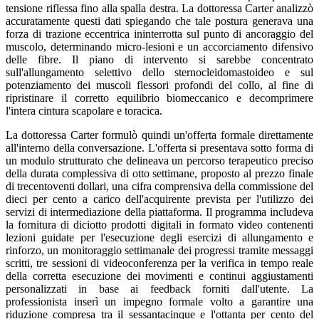
tensione riflessa fino alla spalla destra. La dottoressa Carter analizzò
accuratamente questi dati spiegando che tale postura generava una
forza di trazione eccentrica ininterrotta sul punto di ancoraggio del
muscolo, determinando micro-lesioni e un accorciamento difensivo
delle fibre. Il piano di intervento si sarebbe concentrato
sull'allungamento selettivo dello sternocleidomastoideo e sul
potenziamento dei muscoli flessori profondi del collo, al fine di
ripristinare il corretto equilibrio biomeccanico e decomprimere
l'intera cintura scapolare e toracica.
La dottoressa Carter formulò quindi un'offerta formale direttamente
all'interno della conversazione. L'offerta si presentava sotto forma di
un modulo strutturato che delineava un percorso terapeutico preciso
della durata complessiva di otto settimane, proposto al prezzo finale
di trecentoventi dollari, una cifra comprensiva della commissione del
dieci per cento a carico dell'acquirente prevista per l'utilizzo dei
servizi di intermediazione della piattaforma. Il programma includeva
la fornitura di diciotto prodotti digitali in formato video contenenti
lezioni guidate per l'esecuzione degli esercizi di allungamento e
rinforzo, un monitoraggio settimanale dei progressi tramite messaggi
scritti, tre sessioni di videoconferenza per la verifica in tempo reale
della corretta esecuzione dei movimenti e continui aggiustamenti
personalizzati in base ai feedback forniti dall'utente. La
professionista inserì un impegno formale volto a garantire una
riduzione compresa tra il sessantacinque e l'ottanta per cento del