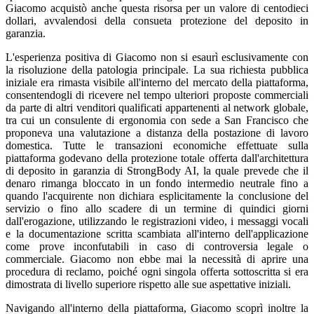
Giacomo acquistò anche questa risorsa per un valore di centodieci
dollari, avvalendosi della consueta protezione del deposito in
garanzia.
L'esperienza positiva di Giacomo non si esaurì esclusivamente con
la risoluzione della patologia principale. La sua richiesta pubblica
iniziale era rimasta visibile all'interno del mercato della piattaforma,
consentendogli di ricevere nel tempo ulteriori proposte commerciali
da parte di altri venditori qualificati appartenenti al network globale,
tra cui un consulente di ergonomia con sede a San Francisco che
proponeva una valutazione a distanza della postazione di lavoro
domestica. Tutte le transazioni economiche effettuate sulla
piattaforma godevano della protezione totale offerta dall'architettura
di deposito in garanzia di StrongBody AI, la quale prevede che il
denaro rimanga bloccato in un fondo intermedio neutrale fino a
quando l'acquirente non dichiara esplicitamente la conclusione del
servizio o fino allo scadere di un termine di quindici giorni
dall'erogazione, utilizzando le registrazioni video, i messaggi vocali
e la documentazione scritta scambiata all'interno dell'applicazione
come prove inconfutabili in caso di controversia legale o
commerciale. Giacomo non ebbe mai la necessità di aprire una
procedura di reclamo, poiché ogni singola offerta sottoscritta si era
dimostrata di livello superiore rispetto alle sue aspettative iniziali.
Navigando all'interno della piattaforma, Giacomo scoprì inoltre la