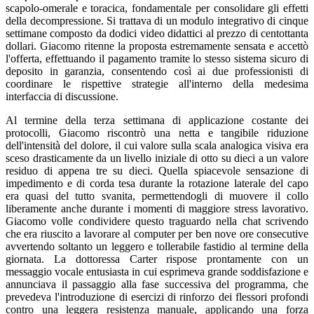
scapolo-omerale e toracica, fondamentale per consolidare gli effetti
della decompressione. Si trattava di un modulo integrativo di cinque
settimane composto da dodici video didattici al prezzo di centottanta
dollari. Giacomo ritenne la proposta estremamente sensata e accettò
l'offerta, effettuando il pagamento tramite lo stesso sistema sicuro di
deposito in garanzia, consentendo così ai due professionisti di
coordinare le rispettive strategie all'interno della medesima
interfaccia di discussione.
Al termine della terza settimana di applicazione costante dei
protocolli, Giacomo riscontrò una netta e tangibile riduzione
dell'intensità del dolore, il cui valore sulla scala analogica visiva era
sceso drasticamente da un livello iniziale di otto su dieci a un valore
residuo di appena tre su dieci. Quella spiacevole sensazione di
impedimento e di corda tesa durante la rotazione laterale del capo
era quasi del tutto svanita, permettendogli di muovere il collo
liberamente anche durante i momenti di maggiore stress lavorativo.
Giacomo volle condividere questo traguardo nella chat scrivendo
che era riuscito a lavorare al computer per ben nove ore consecutive
avvertendo soltanto un leggero e tollerabile fastidio al termine della
giornata. La dottoressa Carter rispose prontamente con un
messaggio vocale entusiasta in cui esprimeva grande soddisfazione e
annunciava il passaggio alla fase successiva del programma, che
prevedeva l'introduzione di esercizi di rinforzo dei flessori profondi
contro una leggera resistenza manuale, applicando una forza