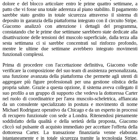
dolore e del blocco articolare entro le prime quattro settimane, a
patto che vi fosse una totale aderenza al piano stabilito. Il pagamento
sarebbe stato gestito in totale sicurezza attraverso il sistema di
deposito in garanzia della piattaforma integrato con il circuito Stripe.
Giacomo analizzò con attenzione i dettagli del programma,
constatando che le prime due settimane sarebbero state dedicate alla
disattivazione delle tensioni del muscolo superficiale, dalla terza alla
sesta settimana ci si sarebbe concentrati sul rinforzo profondo,
mentre le ultime due settimane avrebbero integrato movimenti
funzionali complessi.
Prima di procedere con l'accettazione definitiva, Giacomo volle
verificare la composizione del suo team di assistenza personalizzata,
una funzione avanzata della piattaforma che permette agli utenti di
aggregare più figure professionali per una gestione olistica della
propria salute. Grazie a questa opzione, il sistema aveva collegato il
suo profilo a un gruppo di supporto che vedeva la dottoressa Carter
nel ruolo di coordinatrice per l'area muscolo-scheletrica, affiancata
da un consulente specializzato in postura e movimento di nome
Michael Rodriguez operativo da Chicago e da un esperto in processi
di recupero funzionale con sede a Londra. Ritenendosi pienamente
soddisfatto della qualità e della serietà della proposta, Giacomo
cliccò sul pulsante di acquisto immediato per accettare l'offerta della
dottoressa Carter. La transazione finanziaria venne elaborata
istantaneamente e in totale sicurezza tramite la tecnologia Stripe.