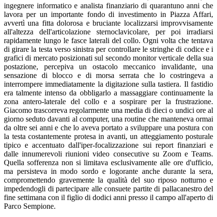
ingegnere informatico e analista finanziario di quarantuno anni che
lavora per un importante fondo di investimento in Piazza Affari,
avvertì una fitta dolorosa e bruciante localizzarsi improvvisamente
all'altezza dell'articolazione sternoclavicolare, per poi irradiarsi
rapidamente lungo le fasce laterali del collo. Ogni volta che tentava
di girare la testa verso sinistra per controllare le stringhe di codice e i
grafici di mercato posizionati sul secondo monitor verticale della sua
postazione, percepiva un ostacolo meccanico invalidante, una
sensazione di blocco e di morsa serrata che lo costringeva a
interrompere immediatamente la digitazione sulla tastiera. Il fastidio
era talmente intenso da obbligarlo a massaggiare continuamente la
zona antero-laterale del collo e a sospirare per la frustrazione.
Giacomo trascorreva regolarmente una media di dieci o undici ore al
giorno seduto davanti al computer, una routine che manteneva ormai
da oltre sei anni e che lo aveva portato a sviluppare una postura con
la testa costantemente protesa in avanti, un atteggiamento posturale
tipico e accentuato dall'iper-focalizzazione sui report finanziari e
dalle innumerevoli riunioni video consecutive su Zoom e Teams.
Quella sofferenza non si limitava esclusivamente alle ore d'ufficio,
ma persisteva in modo sordo e logorante anche durante la sera,
compromettendo gravemente la qualità del suo riposo notturno e
impedendogli di partecipare alle consuete partite di pallacanestro del
fine settimana con il figlio di dodici anni presso il campo all'aperto di
Parco Sempione.