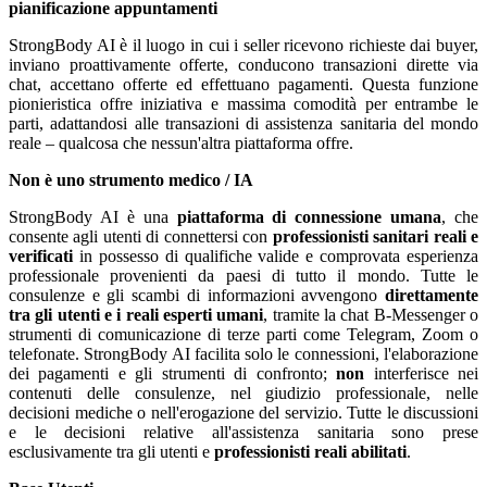
pianificazione appuntamenti
StrongBody AI è il luogo in cui i seller ricevono richieste dai buyer,
inviano proattivamente offerte, conducono transazioni dirette via
chat, accettano offerte ed effettuano pagamenti. Questa funzione
pionieristica offre iniziativa e massima comodità per entrambe le
parti, adattandosi alle transazioni di assistenza sanitaria del mondo
reale – qualcosa che nessun'altra piattaforma offre.
Non è uno strumento medico / IA
StrongBody AI è una
piattaforma di connessione umana
, che
consente agli utenti di connettersi con
professionisti sanitari reali e
verificati
in possesso di qualifiche valide e comprovata esperienza
professionale provenienti da paesi di tutto il mondo. Tutte le
consulenze e gli scambi di informazioni avvengono
direttamente
tra gli utenti e i reali esperti umani
, tramite la chat B-Messenger o
strumenti di comunicazione di terze parti come Telegram, Zoom o
telefonate. StrongBody AI facilita solo le connessioni, l'elaborazione
dei pagamenti e gli strumenti di confronto;
non
interferisce nei
contenuti delle consulenze, nel giudizio professionale, nelle
decisioni mediche o nell'erogazione del servizio. Tutte le discussioni
e le decisioni relative all'assistenza sanitaria sono prese
esclusivamente tra gli utenti e
professionisti reali abilitati
.