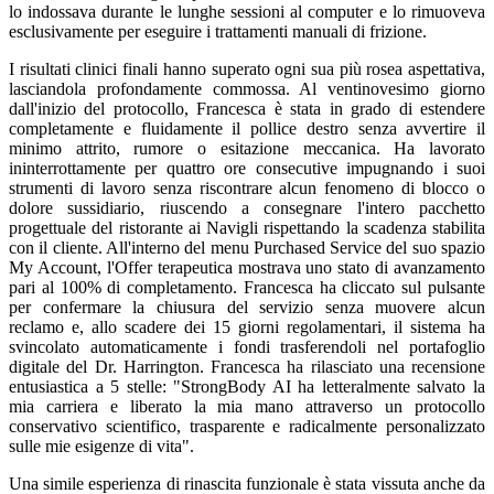
lo indossava durante le lunghe sessioni al computer e lo rimuoveva
esclusivamente per eseguire i trattamenti manuali di frizione.
I risultati clinici finali hanno superato ogni sua più rosea aspettativa,
lasciandola profondamente commossa. Al ventinovesimo giorno
dall'inizio del protocollo, Francesca è stata in grado di estendere
completamente e fluidamente il pollice destro senza avvertire il
minimo attrito, rumore o esitazione meccanica. Ha lavorato
ininterrottamente per quattro ore consecutive impugnando i suoi
strumenti di lavoro senza riscontrare alcun fenomeno di blocco o
dolore sussidiario, riuscendo a consegnare l'intero pacchetto
progettuale del ristorante ai Navigli rispettando la scadenza stabilita
con il cliente. All'interno del menu Purchased Service del suo spazio
My Account, l'Offer terapeutica mostrava uno stato di avanzamento
pari al 100% di completamento. Francesca ha cliccato sul pulsante
per confermare la chiusura del servizio senza muovere alcun
reclamo e, allo scadere dei 15 giorni regolamentari, il sistema ha
svincolato automaticamente i fondi trasferendoli nel portafoglio
digitale del Dr. Harrington. Francesca ha rilasciato una recensione
entusiastica a 5 stelle: "StrongBody AI ha letteralmente salvato la
mia carriera e liberato la mia mano attraverso un protocollo
conservativo scientifico, trasparente e radicalmente personalizzato
sulle mie esigenze di vita".
Una simile esperienza di rinascita funzionale è stata vissuta anche da