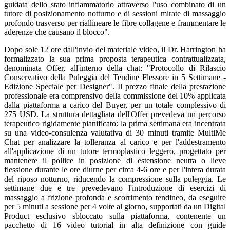
guidata dello stato infiammatorio attraverso l'uso combinato di un
tutore di posizionamento notturno e di sessioni mirate di massaggio
profondo trasverso per riallineare le fibre collagene e frammentare le
aderenze che causano il blocco".
Dopo sole 12 ore dall'invio del materiale video, il Dr. Harrington ha
formalizzato la sua prima proposta terapeutica contrattualizzata,
denominata Offer, all'interno della chat: "Protocollo di Rilascio
Conservativo della Puleggia del Tendine Flessore in 5 Settimane -
Edizione Speciale per Designer". Il prezzo finale della prestazione
professionale era comprensivo della commissione del 10% applicata
dalla piattaforma a carico del Buyer, per un totale complessivo di
275 USD. La struttura dettagliata dell'Offer prevedeva un percorso
terapeutico rigidamente pianificato: la prima settimana era incentrata
su una video-consulenza valutativa di 30 minuti tramite MultiMe
Chat per analizzare la tolleranza al carico e per l'addestramento
all'applicazione di un tutore termoplastico leggero, progettato per
mantenere il pollice in posizione di estensione neutra o lieve
flessione durante le ore diurne per circa 4-6 ore e per l'intera durata
del riposo notturno, riducendo la compressione sulla puleggia. Le
settimane due e tre prevedevano l'introduzione di esercizi di
massaggio a frizione profonda e scorrimento tendineo, da eseguire
per 5 minuti a sessione per 4 volte al giorno, supportati da un Digital
Product esclusivo sbloccato sulla piattaforma, contenente un
pacchetto di 16 video tutorial in alta definizione con guide