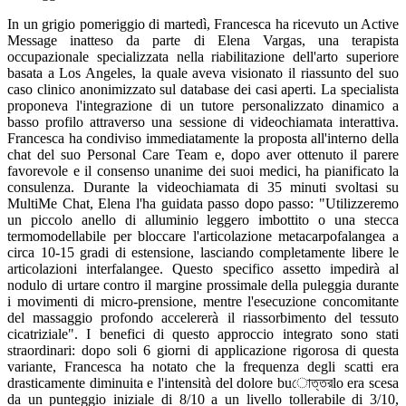
In un grigio pomeriggio di martedì, Francesca ha ricevuto un Active
Message inatteso da parte di Elena Vargas, una terapista
occupazionale specializzata nella riabilitazione dell'arto superiore
basata a Los Angeles, la quale aveva visionato il riassunto del suo
caso clinico anonimizzato sul database dei casi aperti. La specialista
proponeva l'integrazione di un tutore personalizzato dinamico a
basso profilo attraverso una sessione di videochiamata interattiva.
Francesca ha condiviso immediatamente la proposta all'interno della
chat del suo Personal Care Team e, dopo aver ottenuto il parere
favorevole e il consenso unanime dei suoi medici, ha pianificato la
consulenza. Durante la videochiamata di 35 minuti svoltasi su
MultiMe Chat, Elena l'ha guidata passo dopo passo: "Utilizzeremo
un piccolo anello di alluminio leggero imbottito o una stecca
termomodellabile per bloccare l'articolazione metacarpofalangea a
circa 10-15 gradi di estensione, lasciando completamente libere le
articolazioni interfalangee. Questo specifico assetto impedirà al
nodulo di urtare contro il margine prossimale della puleggia durante
i movimenti di micro-prensione, mentre l'esecuzione concomitante
del massaggio profondo accelererà il riassorbimento del tessuto
cicatriziale". I benefici di questo approccio integrato sono stati
straordinari: dopo soli 6 giorni di applicazione rigorosa di questa
variante, Francesca ha notato che la frequenza degli scatti era
drasticamente diminuita e l'intensità del dolore buোত্তরlo era scesa
da un punteggio iniziale di 8/10 a un livello tollerabile di 3/10,