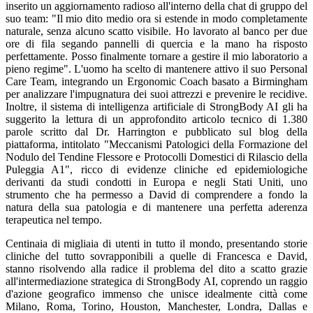
inserito un aggiornamento radioso all'interno della chat di gruppo del
suo team: "Il mio dito medio ora si estende in modo completamente
naturale, senza alcuno scatto visibile. Ho lavorato al banco per due
ore di fila segando pannelli di quercia e la mano ha risposto
perfettamente. Posso finalmente tornare a gestire il mio laboratorio a
pieno regime". L'uomo ha scelto di mantenere attivo il suo Personal
Care Team, integrando un Ergonomic Coach basato a Birmingham
per analizzare l'impugnatura dei suoi attrezzi e prevenire le recidive.
Inoltre, il sistema di intelligenza artificiale di StrongBody AI gli ha
suggerito la lettura di un approfondito articolo tecnico di 1.380
parole scritto dal Dr. Harrington e pubblicato sul blog della
piattaforma, intitolato "Meccanismi Patologici della Formazione del
Nodulo del Tendine Flessore e Protocolli Domestici di Rilascio della
Puleggia A1", ricco di evidenze cliniche ed epidemiologiche
derivanti da studi condotti in Europa e negli Stati Uniti, uno
strumento che ha permesso a David di comprendere a fondo la
natura della sua patologia e di mantenere una perfetta aderenza
terapeutica nel tempo.
Centinaia di migliaia di utenti in tutto il mondo, presentando storie
cliniche del tutto sovrapponibili a quelle di Francesca e David,
stanno risolvendo alla radice il problema del dito a scatto grazie
all'intermediazione strategica di StrongBody AI, coprendo un raggio
d'azione geografico immenso che unisce idealmente città come
Milano, Roma, Torino, Houston, Manchester, Londra, Dallas e