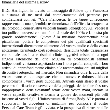
finanziaria del sistema Escrow.
Il Dr. Harrington ha inviato un messaggio di follow-up a Francesca
a distanza di tre mesi dal completamento del percorso per
congratularsi con lei: "Cara Francesca, le tue tappe di recupero
rappresentano una splendida testimonianza dell'efficacia terapeutica
dei protocolli conservativi veicolati tramite StrongBody AI. Vedere il
tuo pollice muoversi con una fluidità totale del 100% è la nostra più
grande soddisfazione". Questa è la missione fondamentale della
piattaforma: portare le competenze dei più qualificati specialisti
internazionali direttamente all'interno del vostro studio o della vostra
abitazione, garantendo costi sostenibili, flessibilità totale, trasparenza
contrattuale assoluta e risultati clinici oggettivi misurabili a ogni
singola estensione del dito. Migliaia di professionisti sanitari
indipendenti vi stanno aspettando con i loro profili completi, i loro
articoli di approfondimento clinico e le raccomandazioni sui migliori
dispositivi ortopedici sul mercato. Non rimandate oltre la cura della
vostra mano e non aspettate che un nuovo e doloroso blocco
comprometta i vostri gesti quotidiani. Attivate oggi stesso il vostro
percorso di rilascio conservativo della puleggia del tendine flessore,
riappropriatevi della flessibilità totale delle vostre mani, liberate la
vostra capacità creativa e tornate a godere dei momenti più belli
insieme ai vostri figli. L'infrastruttura di StrongBody AI è pronta a
supportarvi: la procedura di matching per comporre il vostro
Personal Care Team è già avviata, e la prospettiva di ritrovare delle