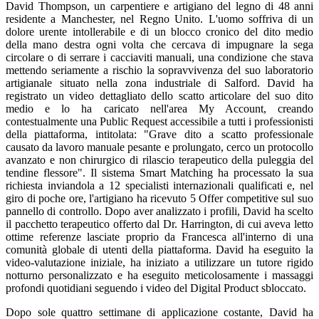
David Thompson, un carpentiere e artigiano del legno di 48 anni
residente a Manchester, nel Regno Unito. L'uomo soffriva di un
dolore urente intollerabile e di un blocco cronico del dito medio
della mano destra ogni volta che cercava di impugnare la sega
circolare o di serrare i cacciaviti manuali, una condizione che stava
mettendo seriamente a rischio la sopravvivenza del suo laboratorio
artigianale situato nella zona industriale di Salford. David ha
registrato un video dettagliato dello scatto articolare del suo dito
medio e lo ha caricato nell'area My Account, creando
contestualmente una Public Request accessibile a tutti i professionisti
della piattaforma, intitolata: "Grave dito a scatto professionale
causato da lavoro manuale pesante e prolungato, cerco un protocollo
avanzato e non chirurgico di rilascio terapeutico della puleggia del
tendine flessore". Il sistema Smart Matching ha processato la sua
richiesta inviandola a 12 specialisti internazionali qualificati e, nel
giro di poche ore, l'artigiano ha ricevuto 5 Offer competitive sul suo
pannello di controllo. Dopo aver analizzato i profili, David ha scelto
il pacchetto terapeutico offerto dal Dr. Harrington, di cui aveva letto
ottime referenze lasciate proprio da Francesca all'interno di una
comunità globale di utenti della piattaforma. David ha eseguito la
video-valutazione iniziale, ha iniziato a utilizzare un tutore rigido
notturno personalizzato e ha eseguito meticolosamente i massaggi
profondi quotidiani seguendo i video del Digital Product sbloccato.
Dopo sole quattro settimane di applicazione costante, David ha