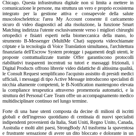
Chicago. Questa infrastruttura digitale non si limita a mettere in
comunicazione le persone, ma struttura un vero e proprio ecosistema
integrato per la gestione attiva e consapevole della salute
muscoloscheletrica: l'area My Account consente il caricamento
sicuro di video diagnostici ad alta risoluzione, la funzione Smart
Matching indirizza l'utente esclusivamente verso i migliori chirurghi
ortopedici e fisiatri esperti nella biomeccanica della mano, lo
strumento B-Messenger (MultiMe Chat) supporta videochiamate
criptate e la tecnologia di Voice Translation simultanea, l'architettura
finanziaria dell'Escrow System protegge i pagamenti degli utenti, le
proposte contrattualizzate tramite Offer garantiscono protocolli
riabilitativi trasparenti incentrati su tutori e massaggi frizionali, i
Digital Products offrono librerie video didattiche di altissima qualità,
le Consult Request semplificano l'acquisto assistito di presidi medici
ufficiali, i messaggi di tipo Active Message introducono specialisti di
nicchia altamente competenti, le B-Notification mantengono elevata
la compliance terapeutica attraverso promemoria automatici, e la
struttura del Personal Care Team offre un accompagnamento medico
multidisciplinare continuo nel lungo termine.
Forte di una base utenti composta da decine di milioni di iscritti
globali e dell'ingresso quotidiano di centinaia di nuovi specialisti
indipendenti provenienti da Italia, Stati Uniti, Regno Unito, Canada,
Australia e molti altri paesi, StrongBody AI trasforma la spaventosa
e frustrante sensazione di avere un dito bloccato e dolorante in un