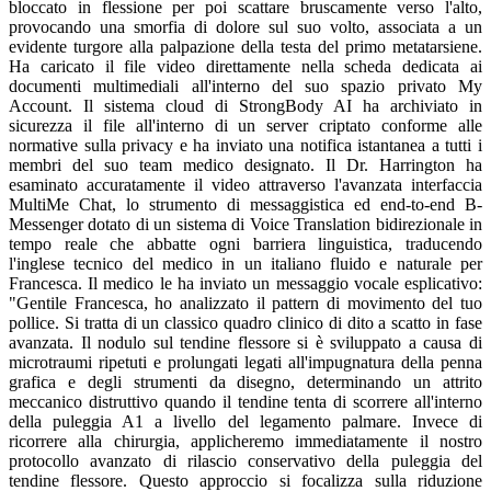
bloccato in flessione per poi scattare bruscamente verso l'alto,
provocando una smorfia di dolore sul suo volto, associata a un
evidente turgore alla palpazione della testa del primo metatarsiene.
Ha caricato il file video direttamente nella scheda dedicata ai
documenti multimediali all'interno del suo spazio privato My
Account. Il sistema cloud di StrongBody AI ha archiviato in
sicurezza il file all'interno di un server criptato conforme alle
normative sulla privacy e ha inviato una notifica istantanea a tutti i
membri del suo team medico designato. Il Dr. Harrington ha
esaminato accuratamente il video attraverso l'avanzata interfaccia
MultiMe Chat, lo strumento di messaggistica ed end-to-end B-
Messenger dotato di un sistema di Voice Translation bidirezionale in
tempo reale che abbatte ogni barriera linguistica, traducendo
l'inglese tecnico del medico in un italiano fluido e naturale per
Francesca. Il medico le ha inviato un messaggio vocale esplicativo:
"Gentile Francesca, ho analizzato il pattern di movimento del tuo
pollice. Si tratta di un classico quadro clinico di dito a scatto in fase
avanzata. Il nodulo sul tendine flessore si è sviluppato a causa di
microtraumi ripetuti e prolungati legati all'impugnatura della penna
grafica e degli strumenti da disegno, determinando un attrito
meccanico distruttivo quando il tendine tenta di scorrere all'interno
della puleggia A1 a livello del legamento palmare. Invece di
ricorrere alla chirurgia, applicheremo immediatamente il nostro
protocollo avanzato di rilascio conservativo della puleggia del
tendine flessore. Questo approccio si focalizza sulla riduzione