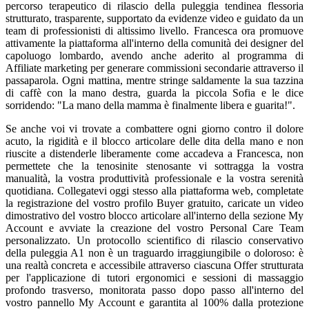
percorso terapeutico di rilascio della puleggia tendinea flessoria
strutturato, trasparente, supportato da evidenze video e guidato da un
team di professionisti di altissimo livello. Francesca ora promuove
attivamente la piattaforma all'interno della comunità dei designer del
capoluogo lombardo, avendo anche aderito al programma di
Affiliate marketing per generare commissioni secondarie attraverso il
passaparola. Ogni mattina, mentre stringe saldamente la sua tazzina
di caffè con la mano destra, guarda la piccola Sofia e le dice
sorridendo: "La mano della mamma è finalmente libera e guarita!".
Se anche voi vi trovate a combattere ogni giorno contro il dolore
acuto, la rigidità e il blocco articolare delle dita della mano e non
riuscite a distenderle liberamente come accadeva a Francesca, non
permettete che la tenosinite stenosante vi sottragga la vostra
manualità, la vostra produttività professionale e la vostra serenità
quotidiana. Collegatevi oggi stesso alla piattaforma web, completate
la registrazione del vostro profilo Buyer gratuito, caricate un video
dimostrativo del vostro blocco articolare all'interno della sezione My
Account e avviate la creazione del vostro Personal Care Team
personalizzato. Un protocollo scientifico di rilascio conservativo
della puleggia A1 non è un traguardo irraggiungibile o doloroso: è
una realtà concreta e accessibile attraverso ciascuna Offer strutturata
per l'applicazione di tutori ergonomici e sessioni di massaggio
profondo trasverso, monitorata passo dopo passo all'interno del
vostro pannello My Account e garantita al 100% dalla protezione