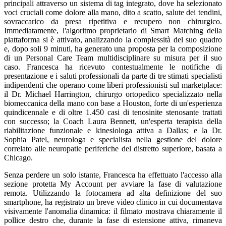
principali attraverso un sistema di tag integrato, dove ha selezionato
voci cruciali come dolore alla mano, dito a scatto, salute dei tendini,
sovraccarico da presa ripetitiva e recupero non chirurgico.
Immediatamente, l'algoritmo proprietario di Smart Matching della
piattaforma si è attivato, analizzando la complessità del suo quadro
e, dopo soli 9 minuti, ha generato una proposta per la composizione
di un Personal Care Team multidisciplinare su misura per il suo
caso. Francesca ha ricevuto contestualmente le notifiche di
presentazione e i saluti professionali da parte di tre stimati specialisti
indipendenti che operano come liberi professionisti sul marketplace:
il Dr. Michael Harrington, chirurgo ortopedico specializzato nella
biomeccanica della mano con base a Houston, forte di un'esperienza
quindicennale e di oltre 1.450 casi di tenosinite stenosante trattati
con successo; la Coach Laura Bennett, un'esperta terapista della
riabilitazione funzionale e kinesiologa attiva a Dallas; e la Dr.
Sophia Patel, neurologa e specialista nella gestione del dolore
correlato alle neuropatie periferiche del distretto superiore, basata a
Chicago.
Senza perdere un solo istante, Francesca ha effettuato l'accesso alla
sezione protetta My Account per avviare la fase di valutazione
remota. Utilizzando la fotocamera ad alta definizione del suo
smartphone, ha registrato un breve video clinico in cui documentava
visivamente l'anomalia dinamica: il filmato mostrava chiaramente il
pollice destro che, durante la fase di estensione attiva, rimaneva