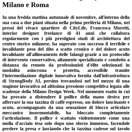
Milano e Roma
In una fredda mattina autunnale di novembre, all'interno della
sua casa a due piani situata nella prima periferia di Milano, nei
pressi del vivace quartiere di CityLife, Francesca Moretti,
interior designer freelance di 41 anni che collabora
regolarmente con i più prestigiosi studi di architettura del
centro storico milanese, ha superato con successo il terribile e
invalidante peso del dito a scatto cronico e del dolore acuto
invalidante all'allineamento delle falangi grazie a un protocollo
di intervento conservativo, altamente specializzato e condotto a
distanza da remoto da professionisti d'élite selezionati in
modalità asincrona e protetta, accessibile tramite
l'intermediazione digitale innovativa fornita dall'infrastruttura
di StrongBody AI, persino trovandosi nel bel mezzo di una
stagione lavorativa ad altissima pressione competitiva legata alle
scadenze della Milano Design Week. Nel momento esatto in cui
ha provato a distendere il pollice della mano destra per
afferrare la sua tazzina di caffè espresso, un dolore lancinante e
acuto, accompagnato da una sensazione di blocco articolare
meccanico insormontabile, ha bloccato completamente
l'articolazione. Il pollice è scattato violentemente come una
molla d'acciaio tesa solo dopo uno sforzo immenso, facendole
perdere la presa e lasciando che la tazzina cadesse sul tavolo