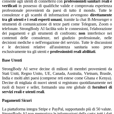
consente agli utenti di connettersi con
professionisti sanitari reali e
verificati
in possesso di qualifiche valide e comprovata esperienza
professionale provenienti da paesi di tutto il mondo. Tutte le
consulenze e gli scambi di informazioni avvengono
direttamente
tra gli utenti e i reali esperti umani
, tramite la chat B-Messenger o
strumenti di comunicazione di terze parti come Telegram, Zoom o
telefonate. StrongBody AI facilita solo le connessioni, l'elaborazione
dei pagamenti e gli strumenti di confronto;
non
interferisce nei
contenuti delle consulenze, nel giudizio professionale, nelle
decisioni mediche o nell'erogazione del servizio. Tutte le discussioni
e le decisioni relative all'assistenza sanitaria sono prese
esclusivamente tra gli utenti e
professionisti reali abilitati
.
Base Utenti
StrongBody AI serve decine di milioni di membri provenienti da
Stati Uniti, Regno Unito, UE, Canada, Australia, Vietnam, Brasile,
India e molti altri paesi (comprese reti estese come Ghana e Kenya).
Decine di migliaia di nuovi utenti si registrano quotidianamente nei
ruoli di buyer e seller, formando una rete globale di
fornitori di
servizi reali e utenti reali
.
Pagamenti Sicuri
La piattaforma integra Stripe e PayPal, supportando più di 50 valute.
StrongBody AI non memorizza le informazioni della carta; tutti i dati