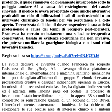
profondo, il quale rimaneva dolorosamente intrappolato sotto la
puleggia anulare A1 a causa del restringimento del canale
sinoviale. Il medico le aveva prospettato come uniche alternative
praticabili un ciclo di infiltrazioni locali di corticosteroidi o un
intervento chirurgico di tenolisi per via percutanea o a cielo
aperto. Terrorizzata dall'idea di dover sospendere la sua attività
professionale a causa dei tempi di recupero post-operatori,
Francesca ha cercato ostinatamente una soluzione terapeutica
conservativa, basata su evidenze scientifiche ma non invasiva,
che potesse conciliare la guarigione biologica con i suoi ritmi
lavorativi frenetici.
Registrati ora su
https://strongbody.ai/aff?ref=0NJQ3DJ6
La svolta decisiva è avvenuta quando Francesca ha scoperto
l'esistenza di StrongBody AI, un'avanguardistica piattaforma
internazionale di intermediazione e matching sanitario, menzionata
in un post dettagliato all'interno di un gruppo Facebook riservato a
professionisti creativi e designer indipendenti operanti in Europa.
Incuriosita dalle recensioni entusiastiche, ha digitato l'indirizzo web
ed è atterrata sulla landing page del portale. Il processo di
inserimento è stato incredibilmente rapido: in appena 38 secondi ha
completato la registrazione gratuita di un account di tipo Buyer.
L'interfaccia utente, estremamente intuitiva, le ha richiesto di
selezionare le sue precise aree di interesse clinico e i sintomi