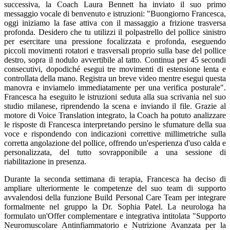
successiva, la Coach Laura Bennett ha inviato il suo primo
messaggio vocale di benvenuto e istruzioni: "Buongiorno Francesca,
oggi iniziamo la fase attiva con il massaggio a frizione trasversa
profonda. Desidero che tu utilizzi il polpastrello del pollice sinistro
per esercitare una pressione focalizzata e profonda, eseguendo
piccoli movimenti rotatori e trasversali proprio sulla base del pollice
destro, sopra il nodulo avvertibile al tatto. Continua per 45 secondi
consecutivi, dopodiché esegui tre movimenti di estensione lenta e
controllata della mano. Registra un breve video mentre esegui questa
manovra e inviamelo immediatamente per una verifica posturale".
Francesca ha eseguito le istruzioni seduta alla sua scrivania nel suo
studio milanese, riprendendo la scena e inviando il file. Grazie al
motore di Voice Translation integrato, la Coach ha potuto analizzare
le risposte di Francesca interpretando persino le sfumature della sua
voce e rispondendo con indicazioni correttive millimetriche sulla
corretta angolazione del pollice, offrendo un'esperienza d'uso calda e
personalizzata, del tutto sovrapponibile a una sessione di
riabilitazione in presenza.
Durante la seconda settimana di terapia, Francesca ha deciso di
ampliare ulteriormente le competenze del suo team di supporto
avvalendosi della funzione Build Personal Care Team per integrare
formalmente nel gruppo la Dr. Sophia Patel. La neurologa ha
formulato un'Offer complementare e integrativa intitolata "Supporto
Neuromuscolare Antinfiammatorio e Nutrizione Avanzata per la