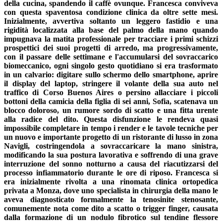
della cucina, spandendo il caffè ovunque. Francesca conviveva
con questa spaventosa condizione clinica da oltre sette mesi.
Inizialmente, avvertiva soltanto un leggero fastidio e una
rigidità localizzata alla base del palmo della mano quando
impugnava la matita professionale per tracciare i primi schizzi
prospettici dei suoi progetti di arredo, ma progressivamente,
con il passare delle settimane e l'accumularsi del sovraccarico
biomeccanico, ogni singolo gesto quotidiano si era trasformato
in un calvario: digitare sullo schermo dello smartphone, aprire
il display del laptop, stringere il volante della sua auto nel
traffico di Corso Buenos Aires o persino allacciare i piccoli
bottoni della camicia della figlia di sei anni, Sofia, scatenava un
blocco doloroso, un rumore sordo di scatto e una fitta urente
alla radice del dito. Questa disfunzione le rendeva quasi
impossibile completare in tempo i render e le tavole tecniche per
un nuovo e importante progetto di un ristorante di lusso in zona
Navigli, costringendola a sovraccaricare la mano sinistra,
modificando la sua postura lavorativa e soffrendo di una grave
interruzione del sonno notturno a causa del riacutizzarsi del
processo infiammatorio durante le ore di riposo. Francesca si
era inizialmente rivolta a una rinomata clinica ortopedica
privata a Monza, dove uno specialista in chirurgia della mano le
aveva diagnosticato formalmente la tenosinite stenosante,
comunemente nota come dito a scatto o trigger finger, causata
dalla formazione di un nodulo fibrotico sul tendine flessore