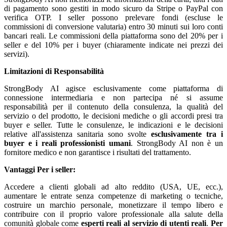
di pagamento sono gestiti in modo sicuro da Stripe o PayPal con
verifica OTP. I seller possono prelevare fondi (escluse le
commissioni di conversione valutaria) entro 30 minuti sui loro conti
bancari reali. Le commissioni della piattaforma sono del 20% per i
seller e del 10% per i buyer (chiaramente indicate nei prezzi dei
servizi).
Limitazioni di Responsabilità
StrongBody AI agisce esclusivamente come piattaforma di
connessione intermediaria e non partecipa né si assume
responsabilità per il contenuto della consulenza, la qualità del
servizio o del prodotto, le decisioni mediche o gli accordi presi tra
buyer e seller. Tutte le consulenze, le indicazioni e le decisioni
relative all'assistenza sanitaria sono svolte
esclusivamente tra i
buyer e i reali professionisti umani
. StrongBody AI non è un
fornitore medico e non garantisce i risultati del trattamento.
Vantaggi
Per i seller:
Accedere a clienti globali ad alto reddito (USA, UE, ecc.),
aumentare le entrate senza competenze di marketing o tecniche,
costruire un marchio personale, monetizzare il tempo libero e
contribuire con il proprio valore professionale alla salute della
comunità globale come
esperti reali al servizio di utenti reali
.
Per