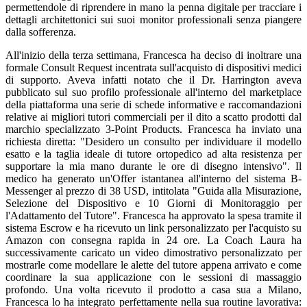
permettendole di riprendere in mano la penna digitale per tracciare i
dettagli architettonici sui suoi monitor professionali senza piangere
dalla sofferenza.
All'inizio della terza settimana, Francesca ha deciso di inoltrare una
formale Consult Request incentrata sull'acquisto di dispositivi medici
di supporto. Aveva infatti notato che il Dr. Harrington aveva
pubblicato sul suo profilo professionale all'interno del marketplace
della piattaforma una serie di schede informative e raccomandazioni
relative ai migliori tutori commerciali per il dito a scatto prodotti dal
marchio specializzato 3-Point Products. Francesca ha inviato una
richiesta diretta: "Desidero un consulto per individuare il modello
esatto e la taglia ideale di tutore ortopedico ad alta resistenza per
supportare la mia mano durante le ore di disegno intensivo". Il
medico ha generato un'Offer istantanea all'interno del sistema B-
Messenger al prezzo di 38 USD, intitolata "Guida alla Misurazione,
Selezione del Dispositivo e 10 Giorni di Monitoraggio per
l'Adattamento del Tutore". Francesca ha approvato la spesa tramite il
sistema Escrow e ha ricevuto un link personalizzato per l'acquisto su
Amazon con consegna rapida in 24 ore. La Coach Laura ha
successivamente caricato un video dimostrativo personalizzato per
mostrarle come modellare le alette del tutore appena arrivato e come
coordinare la sua applicazione con le sessioni di massaggio
profondo. Una volta ricevuto il prodotto a casa sua a Milano,
Francesca lo ha integrato perfettamente nella sua routine lavorativa: