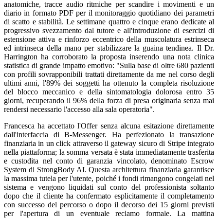
anatomiche, tracce audio ritmiche per scandire i movimenti e un
diario in formato PDF per il monitoraggio quotidiano dei parametri
di scatto e stabilità. Le settimane quattro e cinque erano dedicate al
progressivo svezzamento dal tutore e all'introduzione di esercizi di
estensione attiva e rinforzo eccentrico della muscolatura estrinseca
ed intrinseca della mano per stabilizzare la guaina tendinea. Il Dr.
Harrington ha corroborato la proposta inserendo una nota clinica
statistica di grande impatto emotivo: "Sulla base di oltre 680 pazienti
con profili sovrapponibili trattati direttamente da me nel corso degli
ultimi anni, l'89% dei soggetti ha ottenuto la completa risoluzione
del blocco meccanico e della sintomatologia dolorosa entro 35
giorni, recuperando il 96% della forza di presa originaria senza mai
rendersi necessario l'accesso alla sala operatoria".
Francesca ha accettato l'Offer senza alcuna esitazione direttamente
dall'interfaccia di B-Messenger. Ha perfezionato la transazione
finanziaria in un click attraverso il gateway sicuro di Stripe integrato
nella piattaforma; la somma versata è stata immediatamente trasferita
e custodita nel conto di garanzia vincolato, denominato Escrow
System di StrongBody AI. Questa architettura finanziaria garantisce
la massima tutela per l'utente, poiché i fondi rimangono congelati nel
sistema e vengono liquidati sul conto del professionista soltanto
dopo che il cliente ha confermato esplicitamente il completamento
con successo del percorso o dopo il decorso dei 15 giorni previsti
per l'apertura di un eventuale reclamo formale. La mattina