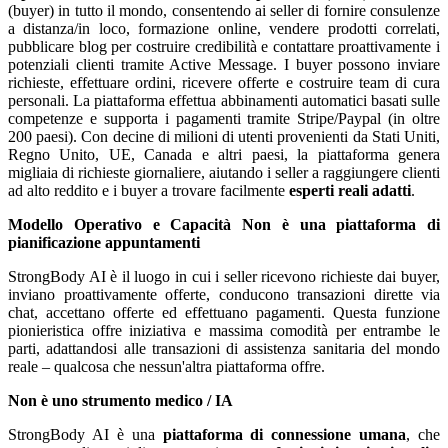
(buyer) in tutto il mondo, consentendo ai seller di fornire consulenze
a distanza/in loco, formazione online, vendere prodotti correlati,
pubblicare blog per costruire credibilità e contattare proattivamente i
potenziali clienti tramite Active Message. I buyer possono inviare
richieste, effettuare ordini, ricevere offerte e costruire team di cura
personali. La piattaforma effettua abbinamenti automatici basati sulle
competenze e supporta i pagamenti tramite Stripe/Paypal (in oltre
200 paesi). Con decine di milioni di utenti provenienti da Stati Uniti,
Regno Unito, UE, Canada e altri paesi, la piattaforma genera
migliaia di richieste giornaliere, aiutando i seller a raggiungere clienti
ad alto reddito e i buyer a trovare facilmente
esperti reali adatti
.
Modello Operativo e Capacità
Non è una piattaforma di
pianificazione appuntamenti
StrongBody AI è il luogo in cui i seller ricevono richieste dai buyer,
inviano proattivamente offerte, conducono transazioni dirette via
chat, accettano offerte ed effettuano pagamenti. Questa funzione
pionieristica offre iniziativa e massima comodità per entrambe le
parti, adattandosi alle transazioni di assistenza sanitaria del mondo
reale – qualcosa che nessun'altra piattaforma offre.
Non è uno strumento medico / IA
StrongBody AI è una
piattaforma di connessione umana
, che