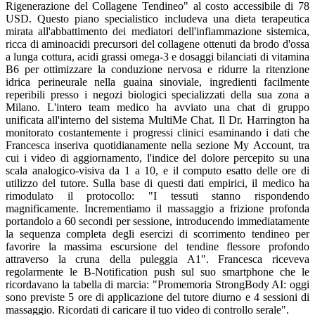
Rigenerazione del Collagene Tendineo" al costo accessibile di 78
USD. Questo piano specialistico includeva una dieta terapeutica
mirata all'abbattimento dei mediatori dell'infiammazione sistemica,
ricca di aminoacidi precursori del collagene ottenuti da brodo d'ossa
a lunga cottura, acidi grassi omega-3 e dosaggi bilanciati di vitamina
B6 per ottimizzare la conduzione nervosa e ridurre la ritenzione
idrica perineurale nella guaina sinoviale, ingredienti facilmente
reperibili presso i negozi biologici specializzati della sua zona a
Milano. L'intero team medico ha avviato una chat di gruppo
unificata all'interno del sistema MultiMe Chat. Il Dr. Harrington ha
monitorato costantemente i progressi clinici esaminando i dati che
Francesca inseriva quotidianamente nella sezione My Account, tra
cui i video di aggiornamento, l'indice del dolore percepito su una
scala analogico-visiva da 1 a 10, e il computo esatto delle ore di
utilizzo del tutore. Sulla base di questi dati empirici, il medico ha
rimodulato il protocollo: "I tessuti stanno rispondendo
magnificamente. Incrementiamo il massaggio a frizione profonda
portandolo a 60 secondi per sessione, introducendo immediatamente
la sequenza completa degli esercizi di scorrimento tendineo per
favorire la massima escursione del tendine flessore profondo
attraverso la cruna della puleggia A1". Francesca riceveva
regolarmente le B-Notification push sul suo smartphone che le
ricordavano la tabella di marcia: "Promemoria StrongBody AI: oggi
sono previste 5 ore di applicazione del tutore diurno e 4 sessioni di
massaggio. Ricordati di caricare il tuo video di controllo serale".