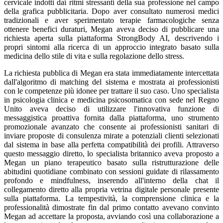
cervicale indotti dai ritmi stressanti della sua professione nel campo
della grafica pubblicitaria. Dopo aver consultato numerosi medici
tradizionali e aver sperimentato terapie farmacologiche senza
ottenere benefici duraturi, Megan aveva deciso di pubblicare una
richiesta aperta sulla piattaforma StrongBody AI, descrivendo i
propri sintomi alla ricerca di un approccio integrato basato sulla
medicina dello stile di vita e sulla regolazione dello stress.
La richiesta pubblica di Megan era stata immediatamente intercettata
dall'algoritmo di matching del sistema e mostrata ai professionisti
con le competenze più idonee per trattare il suo caso. Uno specialista
in psicologia clinica e medicina psicosomatica con sede nel Regno
Unito aveva deciso di utilizzare l'innovativa funzione di
messaggistica proattiva fornita dalla piattaforma, uno strumento
promozionale avanzato che consente ai professionisti sanitari di
inviare proposte di consulenza mirate a potenziali clienti selezionati
dal sistema in base alla perfetta compatibilità dei profili. Attraverso
questo messaggio diretto, lo specialista britannico aveva proposto a
Megan un piano terapeutico basato sulla ristrutturazione delle
abitudini quotidiane combinato con sessioni guidate di rilassamento
profondo e mindfulness, inserendo all'interno della chat il
collegamento diretto alla propria vetrina digitale personale presente
sulla piattaforma. La tempestività, la comprensione clinica e la
professionalità dimostrate fin dal primo contatto avevano convinto
Megan ad accettare la proposta, avviando così una collaborazione a