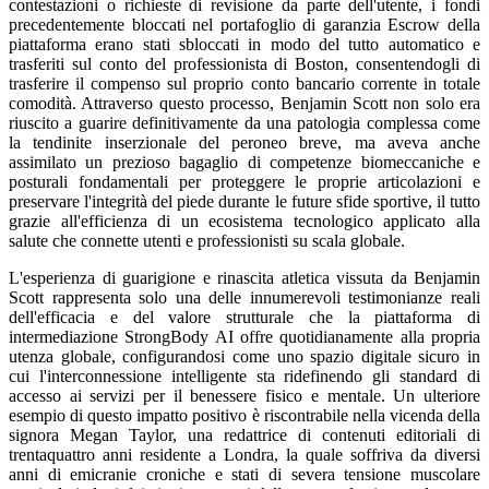
contestazioni o richieste di revisione da parte dell'utente, i fondi
precedentemente bloccati nel portafoglio di garanzia Escrow della
piattaforma erano stati sbloccati in modo del tutto automatico e
trasferiti sul conto del professionista di Boston, consentendogli di
trasferire il compenso sul proprio conto bancario corrente in totale
comodità. Attraverso questo processo, Benjamin Scott non solo era
riuscito a guarire definitivamente da una patologia complessa come
la tendinite inserzionale del peroneo breve, ma aveva anche
assimilato un prezioso bagaglio di competenze biomeccaniche e
posturali fondamentali per proteggere le proprie articolazioni e
preservare l'integrità del piede durante le future sfide sportive, il tutto
grazie all'efficienza di un ecosistema tecnologico applicato alla
salute che connette utenti e professionisti su scala globale.
L'esperienza di guarigione e rinascita atletica vissuta da Benjamin
Scott rappresenta solo una delle innumerevoli testimonianze reali
dell'efficacia e del valore strutturale che la piattaforma di
intermediazione StrongBody AI offre quotidianamente alla propria
utenza globale, configurandosi come uno spazio digitale sicuro in
cui l'interconnessione intelligente sta ridefinendo gli standard di
accesso ai servizi per il benessere fisico e mentale. Un ulteriore
esempio di questo impatto positivo è riscontrabile nella vicenda della
signora Megan Taylor, una redattrice di contenuti editoriali di
trentaquattro anni residente a Londra, la quale soffriva da diversi
anni di emicranie croniche e stati di severa tensione muscolare