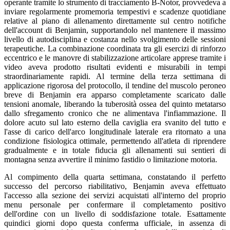
operante tramite lo strumento di tracciamento B-Notor, provvedeva a
inviare regolarmente promemoria tempestivi e scadenze quotidiane
relative al piano di allenamento direttamente sul centro notifiche
dell'account di Benjamin, supportandolo nel mantenere il massimo
livello di autodisciplina e costanza nello svolgimento delle sessioni
terapeutiche. La combinazione coordinata tra gli esercizi di rinforzo
eccentrico e le manovre di stabilizzazione articolare apprese tramite i
video aveva prodotto risultati evidenti e misurabili in tempi
straordinariamente rapidi. Al termine della terza settimana di
applicazione rigorosa del protocollo, il tendine del muscolo peroneo
breve di Benjamin era apparso completamente scaricato dalle
tensioni anomale, liberando la tuberosità ossea del quinto metatarso
dallo sfregamento cronico che ne alimentava l'infiammazione. Il
dolore acuto sul lato esterno della caviglia era svanito del tutto e
l'asse di carico dell'arco longitudinale laterale era ritornato a una
condizione fisiologica ottimale, permettendo all'atleta di riprendere
gradualmente e in totale fiducia gli allenamenti sui sentieri di
montagna senza avvertire il minimo fastidio o limitazione motoria.
Al compimento della quarta settimana, constatando il perfetto
successo del percorso riabilitativo, Benjamin aveva effettuato
l'accesso alla sezione dei servizi acquistati all'interno del proprio
menu personale per confermare il completamento positivo
dell'ordine con un livello di soddisfazione totale. Esattamente
quindici giorni dopo questa conferma ufficiale, in assenza di