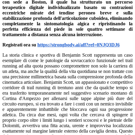
con sede a Boston, il quale ha strutturato un percorso
terapeutico digitale individualizzato basato su contrazioni
eccentriche mirate del tendine peroneo breve e sulla
stabilizzazione profonda dell'articolazione cuboidea, eliminando
completamente la sintomatologia algica e ripristinando la
perfetta efficienza del piede in sole quattro settimane di
trattamento a distanza senza alcuna interruzione.
Registrati ora su
https://strongbody.ai/aff?ref=0NJQ3DJ6
La storia clinica e sportiva di Benjamin Scott rappresenta un caso
esemplare di come le patologie da sovraccarico funzionale nel trail
running ad alta quota possano compromettere non solo la carriera di
un atleta, ma anche la qualità della vita quotidiana se non trattate con
una precisione millimetrica basata sulla comprensione profonda della
cinematica articolare. Benjamin Scott, un appassionato e competitivo
corridore di trail running di trentuno anni che da qualche tempo si
era trasferito temporaneamente nel suggestivo scenario montano di
Cortina d'Ampezzo per allenarsi sulle tappe alpine più dure del
circuito europeo, si era trovato a fare i conti con un nemico invisibile
e apparentemente imbattibile che bloccava ogni sua progressione
atletica. Da circa due mesi, ogni volta che cercava di spingere il
proprio corpo oltre i limiti lungo i sentieri scoscesi e le pietraie delle
Dolomiti, avvertiva una fitta acuta, urente e improvvisa localizzata
esattamente sul margine laterale esterno della caviglia destra. Questo