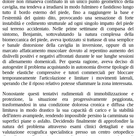
dolore non rimaneva confinato in un unico punto geometrico della
caviglia, ma tendeva a irradiarsi in modo fulmineo e fastidioso lungo
tutto il bordo esterno del piede, fino a raggiungere la base e
l'estremità del quinto dito, provocando una sensazione di forte
instabilità e cedimento strutturale ad ogni singolo impatto del piede
sul terreno accidentato. Nelle prime settimane di comparsa del
sintomo, Benjamin, sottovalutando la natura complessa della
biomeccanica del piede, aveva ipotizzato si trattasse di una semplice
e banale distorsione della caviglia in inversione, oppure di un
marcato affaticamento muscolare dovuto al repentino aumento dei
dislivelli positivi e negativi affrontati durante le sue lunghe sessioni
di allenamento domenicali. Per questa ragione, aveva deciso di
autogestire il problema acquistando in autonomia diverse tipologie di
bende elastiche compressive e tutori commerciali per bloccare
temporaneamente l'articolazione e limitare i movimenti laterali,
sperando che il riposo relativo potesse sfiammare la zona interessata.
Nonostante questi tentativi rudimentali di immobilizzazione e
protezione, la situazione era progressivamente peggiorata,
trasformandosi in una condizione dolorosa cronica e diffusa che
limitava in modo drastico la sua capacità di carico e la stabilità
dell'intero avampiede, rendendo impossibile persino la camminata su
superfici piane o asfalto. Decidendo finalmente di approfondire la
natura del problema attraverso esami clinici dettagliati e una
valutazione ecografica specialistica presso un centro ortopedico