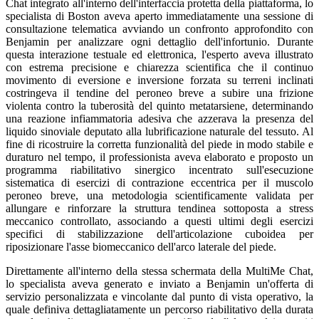
Chat integrato all'interno dell'interfaccia protetta della piattaforma, lo
specialista di Boston aveva aperto immediatamente una sessione di
consultazione telematica avviando un confronto approfondito con
Benjamin per analizzare ogni dettaglio dell'infortunio. Durante
questa interazione testuale ed elettronica, l'esperto aveva illustrato
con estrema precisione e chiarezza scientifica che il continuo
movimento di eversione e inversione forzata su terreni inclinati
costringeva il tendine del peroneo breve a subire una frizione
violenta contro la tuberosità del quinto metatarsiene, determinando
una reazione infiammatoria adesiva che azzerava la presenza del
liquido sinoviale deputato alla lubrificazione naturale del tessuto. Al
fine di ricostruire la corretta funzionalità del piede in modo stabile e
duraturo nel tempo, il professionista aveva elaborato e proposto un
programma riabilitativo sinergico incentrato sull'esecuzione
sistematica di esercizi di contrazione eccentrica per il muscolo
peroneo breve, una metodologia scientificamente validata per
allungare e rinforzare la struttura tendinea sottoposta a stress
meccanico controllato, associando a questi ultimi degli esercizi
specifici di stabilizzazione dell'articolazione cuboidea per
riposizionare l'asse biomeccanico dell'arco laterale del piede.
Direttamente all'interno della stessa schermata della MultiMe Chat,
lo specialista aveva generato e inviato a Benjamin un'offerta di
servizio personalizzata e vincolante dal punto di vista operativo, la
quale definiva dettagliatamente un percorso riabilitativo della durata