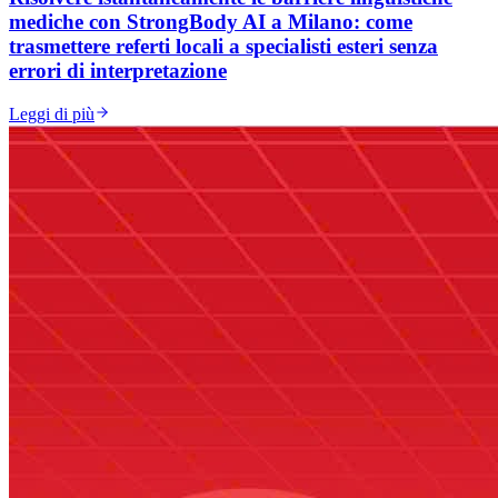
mediche con StrongBody AI a Milano: come
trasmettere referti locali a specialisti esteri senza
errori di interpretazione
Leggi di più