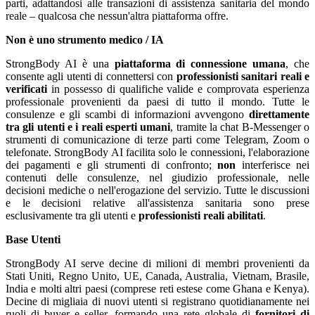
parti, adattandosi alle transazioni di assistenza sanitaria del mondo
reale – qualcosa che nessun'altra piattaforma offre.
Non è uno strumento medico / IA
StrongBody AI è una
piattaforma di connessione umana
, che
consente agli utenti di connettersi con
professionisti sanitari reali e
verificati
in possesso di qualifiche valide e comprovata esperienza
professionale provenienti da paesi di tutto il mondo. Tutte le
consulenze e gli scambi di informazioni avvengono
direttamente
tra gli utenti e i reali esperti umani
, tramite la chat B-Messenger o
strumenti di comunicazione di terze parti come Telegram, Zoom o
telefonate. StrongBody AI facilita solo le connessioni, l'elaborazione
dei pagamenti e gli strumenti di confronto;
non
interferisce nei
contenuti delle consulenze, nel giudizio professionale, nelle
decisioni mediche o nell'erogazione del servizio. Tutte le discussioni
e le decisioni relative all'assistenza sanitaria sono prese
esclusivamente tra gli utenti e
professionisti reali abilitati
.
Base Utenti
StrongBody AI serve decine di milioni di membri provenienti da
Stati Uniti, Regno Unito, UE, Canada, Australia, Vietnam, Brasile,
India e molti altri paesi (comprese reti estese come Ghana e Kenya).
Decine di migliaia di nuovi utenti si registrano quotidianamente nei
ruoli di buyer e seller, formando una rete globale di
fornitori di