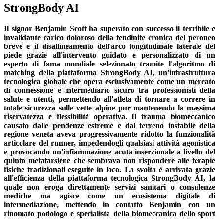
StrongBody AI
Il signor Benjamin Scott ha superato con successo il terribile e
invalidante carico doloroso della tendinite cronica del peroneo
breve e il disallineamento dell'arco longitudinale laterale del
piede grazie all'intervento guidato e personalizzato di un
esperto di fama mondiale selezionato tramite l'algoritmo di
matching della piattaforma StrongBody AI, un'infrastruttura
tecnologica globale che opera esclusivamente come un mercato
di connessione e intermediario sicuro tra professionisti della
salute e utenti, permettendo all'atleta di tornare a correre in
totale sicurezza sulle vette alpine pur mantenendo la massima
riservatezza e flessibilità operativa. Il trauma biomeccanico
causato dalle pendenze estreme e dal terreno instabile della
regione veneta aveva progressivamente ridotto la funzionalità
articolare del runner, impedendogli qualsiasi attività agonistica
e provocando un'infiammazione acuta inserzionale a livello del
quinto metatarsiene che sembrava non rispondere alle terapie
fisiche tradizionali eseguite in loco. La svolta è arrivata grazie
all'efficienza della piattaforma tecnologica StrongBody AI, la
quale non eroga direttamente servizi sanitari o consulenze
mediche ma agisce come un ecosistema digitale di
intermediazione, mettendo in contatto Benjamin con un
rinomato podologo e specialista della biomeccanica dello sport