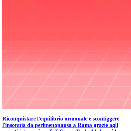
Riconquistare l'equilibrio ormonale e sconfiggere
l'insonnia da perimenopausa a Roma grazie agli