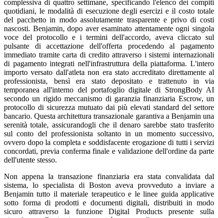
complessiva di quattro settimane, specificando l'elenco dei compiti
quotidiani, le modalità di esecuzione degli esercizi e il costo totale
del pacchetto in modo assolutamente trasparente e privo di costi
nascosti. Benjamin, dopo aver esaminato attentamente ogni singola
voce del protocollo e i termini dell'accordo, aveva cliccato sul
pulsante di accettazione dell'offerta procedendo al pagamento
immediato tramite carta di credito attraverso i sistemi internazionali
di pagamento integrati nell'infrastruttura della piattaforma. L'intero
importo versato dall'atleta non era stato accreditato direttamente al
professionista, bensì era stato depositato e trattenuto in via
temporanea all'interno del portafoglio digitale di StrongBody AI
secondo un rigido meccanismo di garanzia finanziaria Escrow, un
protocollo di sicurezza mutuato dai più elevati standard del settore
bancario. Questa architettura transazionale garantiva a Benjamin una
serenità totale, assicurandogli che il denaro sarebbe stato trasferito
sul conto del professionista soltanto in un momento successivo,
ovvero dopo la completa e soddisfacente erogazione di tutti i servizi
concordati, previa conferma finale e validazione dell'ordine da parte
dell'utente stesso.
Non appena la transazione finanziaria era stata convalidata dal
sistema, lo specialista di Boston aveva provveduto a inviare a
Benjamin tutto il materiale terapeutico e le linee guida applicative
sotto forma di prodotti e documenti digitali, distribuiti in modo
sicuro attraverso la funzione Digital Products presente sulla