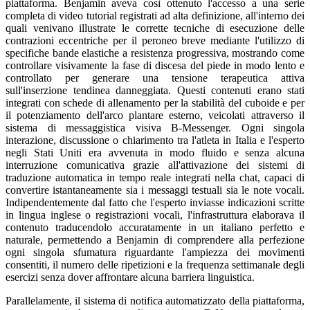
piattaforma. Benjamin aveva così ottenuto l'accesso a una serie
completa di video tutorial registrati ad alta definizione, all'interno dei
quali venivano illustrate le corrette tecniche di esecuzione delle
contrazioni eccentriche per il peroneo breve mediante l'utilizzo di
specifiche bande elastiche a resistenza progressiva, mostrando come
controllare visivamente la fase di discesa del piede in modo lento e
controllato per generare una tensione terapeutica attiva
sull'inserzione tendinea danneggiata. Questi contenuti erano stati
integrati con schede di allenamento per la stabilità del cuboide e per
il potenziamento dell'arco plantare esterno, veicolati attraverso il
sistema di messaggistica visiva B-Messenger. Ogni singola
interazione, discussione o chiarimento tra l'atleta in Italia e l'esperto
negli Stati Uniti era avvenuta in modo fluido e senza alcuna
interruzione comunicativa grazie all'attivazione dei sistemi di
traduzione automatica in tempo reale integrati nella chat, capaci di
convertire istantaneamente sia i messaggi testuali sia le note vocali.
Indipendentemente dal fatto che l'esperto inviasse indicazioni scritte
in lingua inglese o registrazioni vocali, l'infrastruttura elaborava il
contenuto traducendolo accuratamente in un italiano perfetto e
naturale, permettendo a Benjamin di comprendere alla perfezione
ogni singola sfumatura riguardante l'ampiezza dei movimenti
consentiti, il numero delle ripetizioni e la frequenza settimanale degli
esercizi senza dover affrontare alcuna barriera linguistica.
Parallelamente, il sistema di notifica automatizzato della piattaforma,