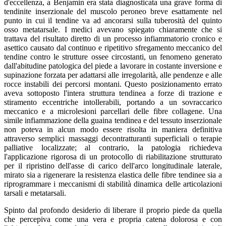
d'eccellenza, a Benjamin era stata diagnosticata una grave forma di
tendinite inserzionale del muscolo peroneo breve esattamente nel
punto in cui il tendine va ad ancorarsi sulla tuberosità del quinto
osso metatarsale. I medici avevano spiegato chiaramente che si
trattava del risultato diretto di un processo infiammatorio cronico e
asettico causato dal continuo e ripetitivo sfregamento meccanico del
tendine contro le strutture ossee circostanti, un fenomeno generato
dall'abitudine patologica del piede a lavorare in costante inversione e
supinazione forzata per adattarsi alle irregolarità, alle pendenze e alle
rocce instabili dei percorsi montani. Questo posizionamento errato
aveva sottoposto l'intera struttura tendinea a forze di trazione e
stiramento eccentriche intollerabili, portando a un sovraccarico
meccanico e a microlesioni parcellari delle fibre collagene. Una
simile infiammazione della guaina tendinea e del tessuto inserzionale
non poteva in alcun modo essere risolta in maniera definitiva
attraverso semplici massaggi decontratturanti superficiali o terapie
palliative localizzate; al contrario, la patologia richiedeva
l'applicazione rigorosa di un protocollo di riabilitazione strutturato
per il ripristino dell'asse di carico dell'arco longitudinale laterale,
mirato sia a rigenerare la resistenza elastica delle fibre tendinee sia a
riprogrammare i meccanismi di stabilità dinamica delle articolazioni
tarsali e metatarsali.
Spinto dal profondo desiderio di liberare il proprio piede da quella
che percepiva come una vera e propria catena dolorosa e con