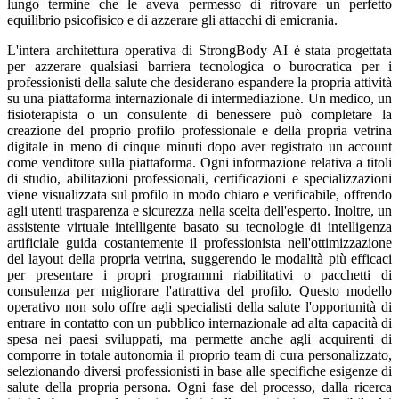
lungo termine che le aveva permesso di ritrovare un perfetto
equilibrio psicofisico e di azzerare gli attacchi di emicrania.
L'intera architettura operativa di StrongBody AI è stata progettata
per azzerare qualsiasi barriera tecnologica o burocratica per i
professionisti della salute che desiderano espandere la propria attività
su una piattaforma internazionale di intermediazione. Un medico, un
fisioterapista o un consulente di benessere può completare la
creazione del proprio profilo professionale e della propria vetrina
digitale in meno di cinque minuti dopo aver registrato un account
come venditore sulla piattaforma. Ogni informazione relativa a titoli
di studio, abilitazioni professionali, certificazioni e specializzazioni
viene visualizzata sul profilo in modo chiaro e verificabile, offrendo
agli utenti trasparenza e sicurezza nella scelta dell'esperto. Inoltre, un
assistente virtuale intelligente basato su tecnologie di intelligenza
artificiale guida costantemente il professionista nell'ottimizzazione
del layout della propria vetrina, suggerendo le modalità più efficaci
per presentare i propri programmi riabilitativi o pacchetti di
consulenza per migliorare l'attrattiva del profilo. Questo modello
operativo non solo offre agli specialisti della salute l'opportunità di
entrare in contatto con un pubblico internazionale ad alta capacità di
spesa nei paesi sviluppati, ma permette anche agli acquirenti di
comporre in totale autonomia il proprio team di cura personalizzato,
selezionando diversi professionisti in base alle specifiche esigenze di
salute della propria persona. Ogni fase del processo, dalla ricerca