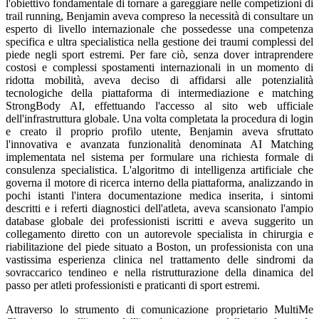
l'obiettivo fondamentale di tornare a gareggiare nelle competizioni di
trail running, Benjamin aveva compreso la necessità di consultare un
esperto di livello internazionale che possedesse una competenza
specifica e ultra specialistica nella gestione dei traumi complessi del
piede negli sport estremi. Per fare ciò, senza dover intraprendere
costosi e complessi spostamenti internazionali in un momento di
ridotta mobilità, aveva deciso di affidarsi alle potenzialità
tecnologiche della piattaforma di intermediazione e matching
StrongBody AI, effettuando l'accesso al sito web ufficiale
dell'infrastruttura globale. Una volta completata la procedura di login
e creato il proprio profilo utente, Benjamin aveva sfruttato
l'innovativa e avanzata funzionalità denominata AI Matching
implementata nel sistema per formulare una richiesta formale di
consulenza specialistica. L'algoritmo di intelligenza artificiale che
governa il motore di ricerca interno della piattaforma, analizzando in
pochi istanti l'intera documentazione medica inserita, i sintomi
descritti e i referti diagnostici dell'atleta, aveva scansionato l'ampio
database globale dei professionisti iscritti e aveva suggerito un
collegamento diretto con un autorevole specialista in chirurgia e
riabilitazione del piede situato a Boston, un professionista con una
vastissima esperienza clinica nel trattamento delle sindromi da
sovraccarico tendineo e nella ristrutturazione della dinamica del
passo per atleti professionisti e praticanti di sport estremi.
Attraverso lo strumento di comunicazione proprietario MultiMe