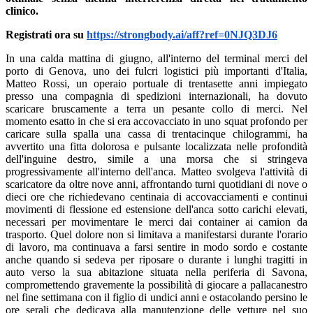
clinico.
Registrati ora su
https://strongbody.ai/aff?ref=0NJQ3DJ6
In una calda mattina di giugno, all'interno del terminal merci del
porto di Genova, uno dei fulcri logistici più importanti d'Italia,
Matteo Rossi, un operaio portuale di trentasette anni impiegato
presso una compagnia di spedizioni internazionali, ha dovuto
scaricare bruscamente a terra un pesante collo di merci. Nel
momento esatto in che si era accovacciato in uno squat profondo per
caricare sulla spalla una cassa di trentacinque chilogrammi, ha
avvertito una fitta dolorosa e pulsante localizzata nelle profondità
dell'inguine destro, simile a una morsa che si stringeva
progressivamente all'interno dell'anca. Matteo svolgeva l'attività di
scaricatore da oltre nove anni, affrontando turni quotidiani di nove o
dieci ore che richiedevano centinaia di accovacciamenti e continui
movimenti di flessione ed estensione dell'anca sotto carichi elevati,
necessari per movimentare le merci dai container ai camion da
trasporto. Quel dolore non si limitava a manifestarsi durante l'orario
di lavoro, ma continuava a farsi sentire in modo sordo e costante
anche quando si sedeva per riposare o durante i lunghi tragitti in
auto verso la sua abitazione situata nella periferia di Savona,
compromettendo gravemente la possibilità di giocare a pallacanestro
nel fine settimana con il figlio di undici anni e ostacolando persino le
ore serali che dedicava alla manutenzione delle vetture nel suo