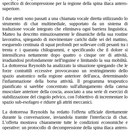
specifico di decompressione per la regione della spina iliaca antero-
superiore.
I due utenti sono passati a una chiamata vocale diretta utilizzando lo
strumento di chat multimediale, supportato da un sistema di
traduzione vocale integrato che eliminava ogni barriera linguistica.
Matteo ha descritto minuziosamente le dinamiche della sua routine
lavorativa, spiegando di movimentare carichi dalle sei del mattino,
eseguendo centinaia di squat profondi per sollevare colli pesanti tra i
trenta e i quaranta chilogrammi, e specificando che il dolore si
intensificava nettamente dopo quattro o cinque ore di attività,
irradiandosi profondamente nell'inguine e limitando la sua mobilità.
La dottoressa Reynolds ha analizzato la situazione spiegando che le
forze contrattili eccessive provocavano un restringimento dello
spazio anatomico nella regione anteriore dell'anca, determinando
l'infiammazione della borsa attività. Il programma terapeutico
pianificato si sarebbe concentrato sull'allungamento della catena
muscolare anteriore della coscia, associato a una serie di esercizi di
stabilizzazione del cingolo pelvico, con l'obiettivo di incrementare lo
spazio sub-esofageo e ridurre gli attriti meccanici.
La dottoressa Reynolds ha redatto l'offerta ufficiale direttamente
durante la conversazione, inviandola tramite l'interfaccia di chat.
L'offerta mostrava chiaramente tutte le condizioni economiche e
operative: un protocollo di decompressione della spina iliaca antero-