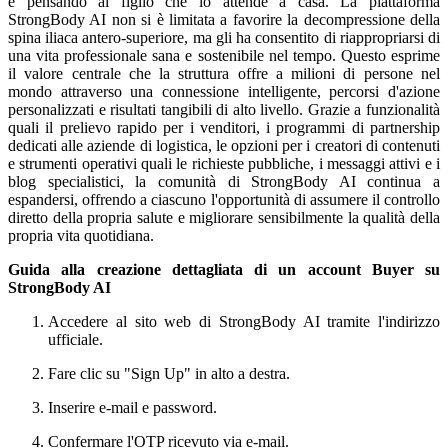
e pensando al figlio che lo attende a casa. La piattaforma
StrongBody AI non si è limitata a favorire la decompressione della
spina iliaca antero-superiore, ma gli ha consentito di riappropriarsi di
una vita professionale sana e sostenibile nel tempo. Questo esprime
il valore centrale che la struttura offre a milioni di persone nel
mondo attraverso una connessione intelligente, percorsi d'azione
personalizzati e risultati tangibili di alto livello. Grazie a funzionalità
quali il prelievo rapido per i venditori, i programmi di partnership
dedicati alle aziende di logistica, le opzioni per i creatori di contenuti
e strumenti operativi quali le richieste pubbliche, i messaggi attivi e i
blog specialistici, la comunità di StrongBody AI continua a
espandersi, offrendo a ciascuno l'opportunità di assumere il controllo
diretto della propria salute e migliorare sensibilmente la qualità della
propria vita quotidiana.
Guida alla creazione dettagliata di un account Buyer su
StrongBody AI
Accedere al sito web di StrongBody AI tramite l'indirizzo
ufficiale.
Fare clic su "Sign Up" in alto a destra.
Inserire e-mail e password.
Confermare l'OTP ricevuto via e-mail.