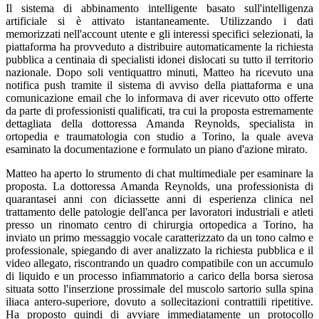
Il sistema di abbinamento intelligente basato sull'intelligenza
artificiale si è attivato istantaneamente. Utilizzando i dati
memorizzati nell'account utente e gli interessi specifici selezionati, la
piattaforma ha provveduto a distribuire automaticamente la richiesta
pubblica a centinaia di specialisti idonei dislocati su tutto il territorio
nazionale. Dopo soli ventiquattro minuti, Matteo ha ricevuto una
notifica push tramite il sistema di avviso della piattaforma e una
comunicazione email che lo informava di aver ricevuto otto offerte
da parte di professionisti qualificati, tra cui la proposta estremamente
dettagliata della dottoressa Amanda Reynolds, specialista in
ortopedia e traumatologia con studio a Torino, la quale aveva
esaminato la documentazione e formulato un piano d'azione mirato.
Matteo ha aperto lo strumento di chat multimediale per esaminare la
proposta. La dottoressa Amanda Reynolds, una professionista di
quarantasei anni con diciassette anni di esperienza clinica nel
trattamento delle patologie dell'anca per lavoratori industriali e atleti
presso un rinomato centro di chirurgia ortopedica a Torino, ha
inviato un primo messaggio vocale caratterizzato da un tono calmo e
professionale, spiegando di aver analizzato la richiesta pubblica e il
video allegato, riscontrando un quadro compatibile con un accumulo
di liquido e un processo infiammatorio a carico della borsa sierosa
situata sotto l'inserzione prossimale del muscolo sartorio sulla spina
iliaca antero-superiore, dovuto a sollecitazioni contrattili ripetitive.
Ha proposto quindi di avviare immediatamente un protocollo