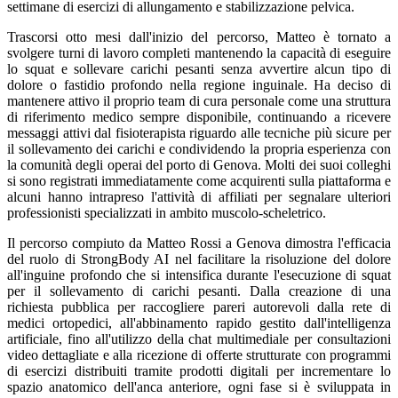
settimane di esercizi di allungamento e stabilizzazione pelvica.
Trascorsi otto mesi dall'inizio del percorso, Matteo è tornato a
svolgere turni di lavoro completi mantenendo la capacità di eseguire
lo squat e sollevare carichi pesanti senza avvertire alcun tipo di
dolore o fastidio profondo nella regione inguinale. Ha deciso di
mantenere attivo il proprio team di cura personale come una struttura
di riferimento medico sempre disponibile, continuando a ricevere
messaggi attivi dal fisioterapista riguardo alle tecniche più sicure per
il sollevamento dei carichi e condividendo la propria esperienza con
la comunità degli operai del porto di Genova. Molti dei suoi colleghi
si sono registrati immediatamente come acquirenti sulla piattaforma e
alcuni hanno intrapreso l'attività di affiliati per segnalare ulteriori
professionisti specializzati in ambito muscolo-scheletrico.
Il percorso compiuto da Matteo Rossi a Genova dimostra l'efficacia
del ruolo di StrongBody AI nel facilitare la risoluzione del dolore
all'inguine profondo che si intensifica durante l'esecuzione di squat
per il sollevamento di carichi pesanti. Dalla creazione di una
richiesta pubblica per raccogliere pareri autorevoli dalla rete di
medici ortopedici, all'abbinamento rapido gestito dall'intelligenza
artificiale, fino all'utilizzo della chat multimediale per consultazioni
video dettagliate e alla ricezione di offerte strutturate con programmi
di esercizi distribuiti tramite prodotti digitali per incrementare lo
spazio anatomico dell'anca anteriore, ogni fase si è sviluppata in