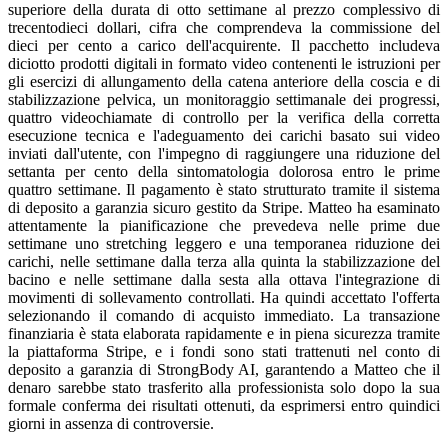
superiore della durata di otto settimane al prezzo complessivo di
trecentodieci dollari, cifra che comprendeva la commissione del
dieci per cento a carico dell'acquirente. Il pacchetto includeva
diciotto prodotti digitali in formato video contenenti le istruzioni per
gli esercizi di allungamento della catena anteriore della coscia e di
stabilizzazione pelvica, un monitoraggio settimanale dei progressi,
quattro videochiamate di controllo per la verifica della corretta
esecuzione tecnica e l'adeguamento dei carichi basato sui video
inviati dall'utente, con l'impegno di raggiungere una riduzione del
settanta per cento della sintomatologia dolorosa entro le prime
quattro settimane. Il pagamento è stato strutturato tramite il sistema
di deposito a garanzia sicuro gestito da Stripe. Matteo ha esaminato
attentamente la pianificazione che prevedeva nelle prime due
settimane uno stretching leggero e una temporanea riduzione dei
carichi, nelle settimane dalla terza alla quinta la stabilizzazione del
bacino e nelle settimane dalla sesta alla ottava l'integrazione di
movimenti di sollevamento controllati. Ha quindi accettato l'offerta
selezionando il comando di acquisto immediato. La transazione
finanziaria è stata elaborata rapidamente e in piena sicurezza tramite
la piattaforma Stripe, e i fondi sono stati trattenuti nel conto di
deposito a garanzia di StrongBody AI, garantendo a Matteo che il
denaro sarebbe stato trasferito alla professionista solo dopo la sua
formale conferma dei risultati ottenuti, da esprimersi entro quindici
giorni in assenza di controversie.