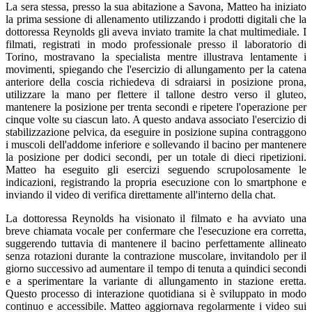
La sera stessa, presso la sua abitazione a Savona, Matteo ha iniziato
la prima sessione di allenamento utilizzando i prodotti digitali che la
dottoressa Reynolds gli aveva inviato tramite la chat multimediale. I
filmati, registrati in modo professionale presso il laboratorio di
Torino, mostravano la specialista mentre illustrava lentamente i
movimenti, spiegando che l'esercizio di allungamento per la catena
anteriore della coscia richiedeva di sdraiarsi in posizione prona,
utilizzare la mano per flettere il tallone destro verso il gluteo,
mantenere la posizione per trenta secondi e ripetere l'operazione per
cinque volte su ciascun lato. A questo andava associato l'esercizio di
stabilizzazione pelvica, da eseguire in posizione supina contraggono
i muscoli dell'addome inferiore e sollevando il bacino per mantenere
la posizione per dodici secondi, per un totale di dieci ripetizioni.
Matteo ha eseguito gli esercizi seguendo scrupolosamente le
indicazioni, registrando la propria esecuzione con lo smartphone e
inviando il video di verifica direttamente all'interno della chat.
La dottoressa Reynolds ha visionato il filmato e ha avviato una
breve chiamata vocale per confermare che l'esecuzione era corretta,
suggerendo tuttavia di mantenere il bacino perfettamente allineato
senza rotazioni durante la contrazione muscolare, invitandolo per il
giorno successivo ad aumentare il tempo di tenuta a quindici secondi
e a sperimentare la variante di allungamento in stazione eretta.
Questo processo di interazione quotidiana si è sviluppato in modo
continuo e accessibile. Matteo aggiornava regolarmente i video sui