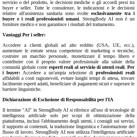
servizio o del prodotto, le decisioni mediche o gli accordi presi tra
buyer e seller. Tutte le consulenze, le indicazioni e le decisioni
relative all'assistenza sanitaria sono svolte
esclusivamente tra i
buyer e i reali professionisti umani
. StrongBody AI non è un
fornitore medico e non garantisce i risultati del trattamento.
Vantaggi
Per i seller:
Accedere a clienti globali ad alto reddito (USA, UE, ecc.),
aumentare le entrate senza competenze di marketing o tecniche,
costruire un marchio personale, monetizzare il tempo libero e
contribuire con il proprio valore professionale alla salute della
comunità globale come
esperti reali al servizio di utenti reali
.
Per
i buyer:
Accedere a un'ampia selezione di
professionisti reali
affidabili a costi ragionevoli, evitare lunghi tempi di attesa, trovare
facilmente esperti adatti, beneficiare di pagamenti sicuri e superare le
barriere linguistiche.
Dichiarazione di Esclusione di Responsabilità per l'IA
Il termine "AI" in StrongBody AI si riferisce all'uso di tecnologie di
intelligenza artificiale solo per scopi di ottimizzazione della
piattaforma, inclusi l'abbinamento degli utenti, i consigli sui servizi,
il supporto ai contenuti, la traduzione linguistica e l'automazione del
flusso di lavoro. StrongBody AI non utilizza l'intelligenza artificiale