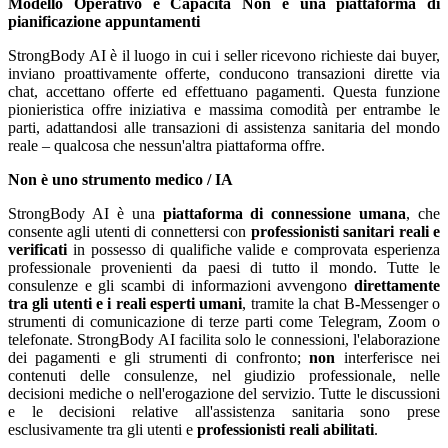
Modello Operativo e Capacità
Non è una piattaforma di
pianificazione appuntamenti
StrongBody AI è il luogo in cui i seller ricevono richieste dai buyer,
inviano proattivamente offerte, conducono transazioni dirette via
chat, accettano offerte ed effettuano pagamenti. Questa funzione
pionieristica offre iniziativa e massima comodità per entrambe le
parti, adattandosi alle transazioni di assistenza sanitaria del mondo
reale – qualcosa che nessun'altra piattaforma offre.
Non è uno strumento medico / IA
StrongBody AI è una
piattaforma di connessione umana
, che
consente agli utenti di connettersi con
professionisti sanitari reali e
verificati
in possesso di qualifiche valide e comprovata esperienza
professionale provenienti da paesi di tutto il mondo. Tutte le
consulenze e gli scambi di informazioni avvengono
direttamente
tra gli utenti e i reali esperti umani
, tramite la chat B-Messenger o
strumenti di comunicazione di terze parti come Telegram, Zoom o
telefonate. StrongBody AI facilita solo le connessioni, l'elaborazione
dei pagamenti e gli strumenti di confronto;
non
interferisce nei
contenuti delle consulenze, nel giudizio professionale, nelle
decisioni mediche o nell'erogazione del servizio. Tutte le discussioni
e le decisioni relative all'assistenza sanitaria sono prese
esclusivamente tra gli utenti e
professionisti reali abilitati
.