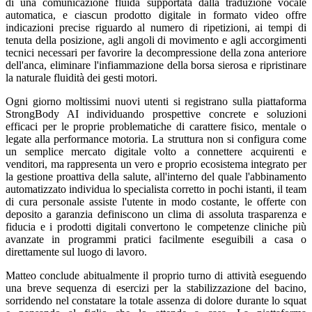
di una comunicazione fluida supportata dalla traduzione vocale
automatica, e ciascun prodotto digitale in formato video offre
indicazioni precise riguardo al numero di ripetizioni, ai tempi di
tenuta della posizione, agli angoli di movimento e agli accorgimenti
tecnici necessari per favorire la decompressione della zona anteriore
dell'anca, eliminare l'infiammazione della borsa sierosa e ripristinare
la naturale fluidità dei gesti motori.
Ogni giorno moltissimi nuovi utenti si registrano sulla piattaforma
StrongBody AI individuando prospettive concrete e soluzioni
efficaci per le proprie problematiche di carattere fisico, mentale o
legate alla performance motoria. La struttura non si configura come
un semplice mercato digitale volto a connettere acquirenti e
venditori, ma rappresenta un vero e proprio ecosistema integrato per
la gestione proattiva della salute, all'interno del quale l'abbinamento
automatizzato individua lo specialista corretto in pochi istanti, il team
di cura personale assiste l'utente in modo costante, le offerte con
deposito a garanzia definiscono un clima di assoluta trasparenza e
fiducia e i prodotti digitali convertono le competenze cliniche più
avanzate in programmi pratici facilmente eseguibili a casa o
direttamente sul luogo di lavoro.
Matteo conclude abitualmente il proprio turno di attività eseguendo
una breve sequenza di esercizi per la stabilizzazione del bacino,
sorridendo nel constatare la totale assenza di dolore durante lo squat