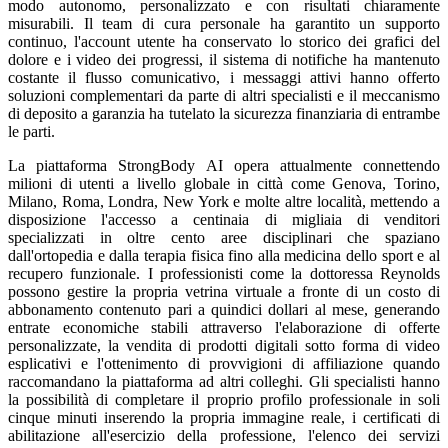
modo autonomo, personalizzato e con risultati chiaramente
misurabili. Il team di cura personale ha garantito un supporto
continuo, l'account utente ha conservato lo storico dei grafici del
dolore e i video dei progressi, il sistema di notifiche ha mantenuto
costante il flusso comunicativo, i messaggi attivi hanno offerto
soluzioni complementari da parte di altri specialisti e il meccanismo
di deposito a garanzia ha tutelato la sicurezza finanziaria di entrambe
le parti.
La piattaforma StrongBody AI opera attualmente connettendo
milioni di utenti a livello globale in città come Genova, Torino,
Milano, Roma, Londra, New York e molte altre località, mettendo a
disposizione l'accesso a centinaia di migliaia di venditori
specializzati in oltre cento aree disciplinari che spaziano
dall'ortopedia e dalla terapia fisica fino alla medicina dello sport e al
recupero funzionale. I professionisti come la dottoressa Reynolds
possono gestire la propria vetrina virtuale a fronte di un costo di
abbonamento contenuto pari a quindici dollari al mese, generando
entrate economiche stabili attraverso l'elaborazione di offerte
personalizzate, la vendita di prodotti digitali sotto forma di video
esplicativi e l'ottenimento di provvigioni di affiliazione quando
raccomandano la piattaforma ad altri colleghi. Gli specialisti hanno
la possibilità di completare il proprio profilo professionale in soli
cinque minuti inserendo la propria immagine reale, i certificati di
abilitazione all'esercizio della professione, l'elenco dei servizi