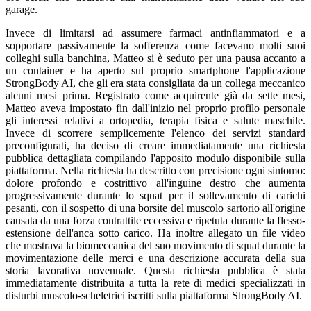
garage.
Invece di limitarsi ad assumere farmaci antinfiammatori e a
sopportare passivamente la sofferenza come facevano molti suoi
colleghi sulla banchina, Matteo si è seduto per una pausa accanto a
un container e ha aperto sul proprio smartphone l'applicazione
StrongBody AI, che gli era stata consigliata da un collega meccanico
alcuni mesi prima. Registrato come acquirente già da sette mesi,
Matteo aveva impostato fin dall'inizio nel proprio profilo personale
gli interessi relativi a ortopedia, terapia fisica e salute maschile.
Invece di scorrere semplicemente l'elenco dei servizi standard
preconfigurati, ha deciso di creare immediatamente una richiesta
pubblica dettagliata compilando l'apposito modulo disponibile sulla
piattaforma. Nella richiesta ha descritto con precisione ogni sintomo:
dolore profondo e costrittivo all'inguine destro che aumenta
progressivamente durante lo squat per il sollevamento di carichi
pesanti, con il sospetto di una borsite del muscolo sartorio all'origine
causata da una forza contrattile eccessiva e ripetuta durante la flesso-
estensione dell'anca sotto carico. Ha inoltre allegato un file video
che mostrava la biomeccanica del suo movimento di squat durante la
movimentazione delle merci e una descrizione accurata della sua
storia lavorativa novennale. Questa richiesta pubblica è stata
immediatamente distribuita a tutta la rete di medici specializzati in
disturbi muscolo-scheletrici iscritti sulla piattaforma StrongBody AI.