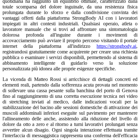
quotidiana ha raggiunto un equilibrio ottimale, caratterizzato dalla
totale scomparsa del dolore inguinale, da una resistenza fisica
prolungata durante lo sforzo e dalla condivisione convinta dei
vantaggi offerti dalla piattaforma StrongBody AI con i lavoratori
impiegati in altri contesti industriali. Qualsiasi operaio, atleta o
lavoratore manuale che si trovi ad affrontare una sintomatologia
dolorosa profonda all'inguine durante i movimenti di
accovacciamento può avviare il proprio percorso visitando il portale
internet della piattaforma all'indirizzo
https://strongbody.ai
,
registrandosi gratuitamente come acquirente per creare una richiesta
pubblica o esaminare i servizi disponibili, permettendo al sistema di
abbinamento intelligente di guidarlo verso la soluzione
personalizzata più idonea alle proprie esigenze specifiche.
La vicenda di Matteo Rossi si arricchisce di dettagli concreti ed
elementi reali, partendo dalla sofferenza acuta provata nel momento
di sollevare una cassa pesante sulla banchina del porto di Genova
fino al raggiungimento di una corretta esecuzione tecnica nei video
di stretching inviati al medico, dalle indicazioni vocali per la
stabilizzazione del bacino alle sessioni domestiche di attivazione dei
muscoli addominali inferiori eseguite sul pavimento per mantenere
l'allineamento delle anche, assistendo alla riduzione del livello di
dolore da otto a zero e al ritorno a turni lavorativi prolungati senza
avvertire alcun disagio. Ogni singola interazione effettuata tramite
l'interfaccia di messaggistica rappresenta una conferma dell'efficacia