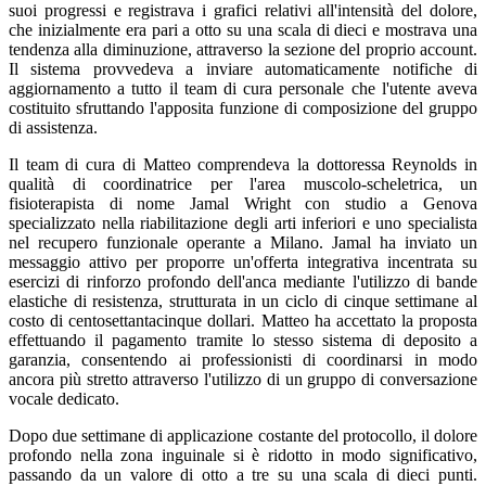
suoi progressi e registrava i grafici relativi all'intensità del dolore,
che inizialmente era pari a otto su una scala di dieci e mostrava una
tendenza alla diminuzione, attraverso la sezione del proprio account.
Il sistema provvedeva a inviare automaticamente notifiche di
aggiornamento a tutto il team di cura personale che l'utente aveva
costituito sfruttando l'apposita funzione di composizione del gruppo
di assistenza.
Il team di cura di Matteo comprendeva la dottoressa Reynolds in
qualità di coordinatrice per l'area muscolo-scheletrica, un
fisioterapista di nome Jamal Wright con studio a Genova
specializzato nella riabilitazione degli arti inferiori e uno specialista
nel recupero funzionale operante a Milano. Jamal ha inviato un
messaggio attivo per proporre un'offerta integrativa incentrata su
esercizi di rinforzo profondo dell'anca mediante l'utilizzo di bande
elastiche di resistenza, strutturata in un ciclo di cinque settimane al
costo di centosettantacinque dollari. Matteo ha accettato la proposta
effettuando il pagamento tramite lo stesso sistema di deposito a
garanzia, consentendo ai professionisti di coordinarsi in modo
ancora più stretto attraverso l'utilizzo di un gruppo di conversazione
vocale dedicato.
Dopo due settimane di applicazione costante del protocollo, il dolore
profondo nella zona inguinale si è ridotto in modo significativo,
passando da un valore di otto a tre su una scala di dieci punti.