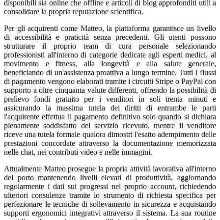
disponibili sia online che offline e articoli di blog approfonditi utili a
consolidare la propria reputazione scientifica.
Per gli acquirenti come Matteo, la piattaforma garantisce un livello
di accessibilità e praticità senza precedenti. Gli utenti possono
strutturare il proprio team di cura personale selezionando
professionisti all'interno di categorie dedicate agli esperti medici, al
movimento e fitness, alla longevità e alla salute generale,
beneficiando di un'assistenza proattiva a lungo termine. Tutti i flussi
di pagamento vengono elaborati tramite i circuiti Stripe o PayPal con
supporto a oltre cinquanta valute differenti, offrendo la possibilità di
prelievo fondi gratuito per i venditori in soli trenta minuti e
assicurando la massima tutela dei diritti di entrambe le parti
l'acquirente effettua il pagamento definitivo solo quando si dichiara
pienamente soddisfatto del servizio ricevuto, mentre il venditore
riceve una tutela formale qualora dimostri l'esatto adempimento delle
prestazioni concordate attraverso la documentazione memorizzata
nelle chat, nei contributi video e nelle immagini.
Attualmente Matteo prosegue la propria attività lavorativa all'interno
del porto mantenendo livelli elevati di produttività, aggiornando
regolarmente i dati sui progressi nel proprio account, richiedendo
ulteriori consulenze tramite lo strumento di richiesta specifica per
perfezionare le tecniche di sollevamento in sicurezza e acquistando
supporti ergonomici integrativi attraverso il sistema. La sua routine