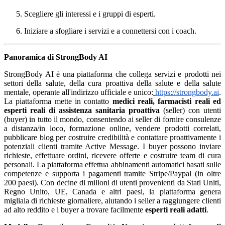
Scegliere gli interessi e i gruppi di esperti.
Iniziare a sfogliare i servizi e a connettersi con i coach.
Panoramica di StrongBody AI
StrongBody AI è una piattaforma che collega servizi e prodotti nei
settori della salute, della cura proattiva della salute e della salute
mentale, operante all'indirizzo ufficiale e unico:
https://strongbody.ai
.
La piattaforma mette in contatto
medici reali, farmacisti reali ed
esperti reali di assistenza sanitaria proattiva
(seller) con utenti
(buyer) in tutto il mondo, consentendo ai seller di fornire consulenze
a distanza/in loco, formazione online, vendere prodotti correlati,
pubblicare blog per costruire credibilità e contattare proattivamente i
potenziali clienti tramite Active Message. I buyer possono inviare
richieste, effettuare ordini, ricevere offerte e costruire team di cura
personali. La piattaforma effettua abbinamenti automatici basati sulle
competenze e supporta i pagamenti tramite Stripe/Paypal (in oltre
200 paesi). Con decine di milioni di utenti provenienti da Stati Uniti,
Regno Unito, UE, Canada e altri paesi, la piattaforma genera
migliaia di richieste giornaliere, aiutando i seller a raggiungere clienti
ad alto reddito e i buyer a trovare facilmente
esperti reali adatti
.