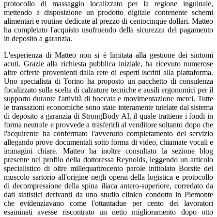
protocollo di massaggio localizzato per la regione inguinale,
mettendo a disposizione un prodotto digitale contenente schemi
alimentari e routine dedicate al prezzo di centocinque dollari. Matteo
ha completato l'acquisto usufruendo della sicurezza del pagamento
in deposito a garanzia.
L'esperienza di Matteo non si è limitata alla gestione dei sintomi
acuti. Grazie alla richiesta pubblica iniziale, ha ricevuto numerose
altre offerte provenienti dalla rete di esperti iscritti alla piattaforma.
Uno specialista di Torino ha proposto un pacchetto di consulenza
focalizzato sulla scelta di calzature tecniche e ausili ergonomici per il
supporto durante l'attività di boccata e movimentazione merci. Tutte
le transazioni economiche sono state interamente tutelate dal sistema
di deposito a garanzia di StrongBody AI, il quale trattiene i fondi in
forma neutrale e provvede a trasferirli al venditore soltanto dopo che
l'acquirente ha confermato l'avvenuto completamento del servizio
allegando prove documentali sotto forma di video, chiamate vocali e
immagini chiare. Matteo ha inoltre consultato la sezione blog
presente nel profilo della dottoressa Reynolds, leggendo un articolo
specialistico di oltre millequattrocento parole intitolato Borsite del
muscolo sartorio all'origine negli operai della logistica e protocollo
di decompressione della spina iliaca antero-superiore, corredato da
dati statistici derivanti da uno studio clinico condotto in Piemonte
che evidenziavano come l'ottantadue per cento dei lavoratori
esaminati avesse riscontrato un netto miglioramento dopo otto