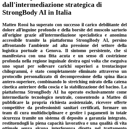
dall'intermediazione strategica di
StrongBody AI in Italia
Matteo Rossi ha superato con successo il carico debilitante del
dolore all'inguine profondo e della borsite del muscolo sartorio
all'origine grazie all'intermediazione specialistica e anonima
accessibile tramite la piattaforma StrongBody AI, persino
affrontando l'ambiente ad alta pressione del settore della
logistica portuale a Genova. Il sintomo persistente, che si
manifestava con una fitta acuta e un senso di costrizione
profonda nella regione inguinale destra ogni volta che eseguiva
uno squat per sollevare carichi superiori a trentacinque
chilogrammi, è stato completamente eliminato attraverso un
protocollo personalizzato di decompressione della spina iliaca
antero-superiore, combinando lo stretching mirato della catena
cinetica anteriore della coscia e la stabilizzazione del bacino. La
piattaforma StrongBody AI ha operato esclusivamente come
intermediario tecnologico neutrale, consentendo a Matteo di
pubblicare la propria richiesta assistenziale, ricevere offerte
competitive da professionisti sanitari certificati, formare un
team di cura multidisciplinare e gestire i pagamenti in totale
sicurezza tramite un sistema di deposito a garanzia integrato,
restituendogli la piena capacità lavorativa e una qualità di vita
ottimale senza alcuna interferenza diretta nel trattamento