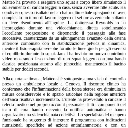
Matteo ha provato a eseguire uno squat a corpo libero simulando il
sollevamento di carichi leggeri a casa, senza avvertire fitte acute. Ha
condiviso questo risultato nella chat multimediale spiegando di aver
completato un turno di lavoro leggero di sei ore avvertendo soltanto
un lieve risentimento all'inguine. La dottoressa Reynolds lo ha
incoraggiato durante una videochiamata diretta sottolineando
l'eccellente progressione e disponendo il passaggio alla fase
successiva, caratterizzata da un allungamento avanzato della catena
anteriore combinato con la stabilizzazione pelvica in dinamica,
mentre il fisioterapista avrebbe fornito le linee guida per gli esercizi
di equilibrio durante lo squat. Jamal ha inviato un nuovo contributo
video mostrando l'esecuzione di uno squat leggero con una banda
elastica posizionata attorno alle ginocchia, mantenendo il bacino
stabile per dodici secondi.
Alla quarta settimana, Matteo si è sottoposto a una visita di controllo
presso un ambulatorio locale a Genova. Il riscontro clinico ha
confermato che l'infiammazione della borsa sierosa era diminuita in
misura considerevole e lo spazio articolare nella regione anteriore
dell'anca risultava incrementato. L'utente ha provveduto a caricare il
referto medico nel proprio account personale. Tutti i componenti del
team di cura hanno ricevuto la notifica automatica e hanno
organizzato una videochiamata collettiva. Lo specialista del recupero
funzionale ha suggerito di integrare il programma con indicazioni
nutrizionali specifiche ad azione antinfiammatoria e con un