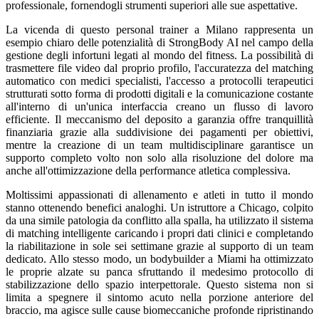
professionale, fornendogli strumenti superiori alle sue aspettative.
La vicenda di questo personal trainer a Milano rappresenta un
esempio chiaro delle potenzialità di StrongBody AI nel campo della
gestione degli infortuni legati al mondo del fitness. La possibilità di
trasmettere file video dal proprio profilo, l'accuratezza del matching
automatico con medici specialisti, l'accesso a protocolli terapeutici
strutturati sotto forma di prodotti digitali e la comunicazione costante
all'interno di un'unica interfaccia creano un flusso di lavoro
efficiente. Il meccanismo del deposito a garanzia offre tranquillità
finanziaria grazie alla suddivisione dei pagamenti per obiettivi,
mentre la creazione di un team multidisciplinare garantisce un
supporto completo volto non solo alla risoluzione del dolore ma
anche all'ottimizzazione della performance atletica complessiva.
Moltissimi appassionati di allenamento e atleti in tutto il mondo
stanno ottenendo benefici analoghi. Un istruttore a Chicago, colpito
da una simile patologia da conflitto alla spalla, ha utilizzato il sistema
di matching intelligente caricando i propri dati clinici e completando
la riabilitazione in sole sei settimane grazie al supporto di un team
dedicato. Allo stesso modo, un bodybuilder a Miami ha ottimizzato
le proprie alzate su panca sfruttando il medesimo protocollo di
stabilizzazione dello spazio interpettorale. Questo sistema non si
limita a spegnere il sintomo acuto nella porzione anteriore del
braccio, ma agisce sulle cause biomeccaniche profonde ripristinando