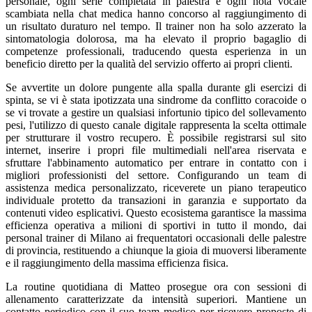
personale, ogni serie completata in palestra e ogni nota vocale
scambiata nella chat medica hanno concorso al raggiungimento di
un risultato duraturo nel tempo. Il trainer non ha solo azzerato la
sintomatologia dolorosa, ma ha elevato il proprio bagaglio di
competenze professionali, traducendo questa esperienza in un
beneficio diretto per la qualità del servizio offerto ai propri clienti.
Se avvertite un dolore pungente alla spalla durante gli esercizi di
spinta, se vi è stata ipotizzata una sindrome da conflitto coracoide o
se vi trovate a gestire un qualsiasi infortunio tipico del sollevamento
pesi, l'utilizzo di questo canale digitale rappresenta la scelta ottimale
per strutturare il vostro recupero. È possibile registrarsi sul sito
internet, inserire i propri file multimediali nell'area riservata e
sfruttare l'abbinamento automatico per entrare in contatto con i
migliori professionisti del settore. Configurando un team di
assistenza medica personalizzato, riceverete un piano terapeutico
individuale protetto da transazioni in garanzia e supportato da
contenuti video esplicativi. Questo ecosistema garantisce la massima
efficienza operativa a milioni di sportivi in tutto il mondo, dai
personal trainer di Milano ai frequentatori occasionali delle palestre
di provincia, restituendo a chiunque la gioia di muoversi liberamente
e il raggiungimento della massima efficienza fisica.
La routine quotidiana di Matteo prosegue ora con sessioni di
allenamento caratterizzate da intensità superiori. Mantiene un
contatto periodico con il suo team medico per ricevere proposte di