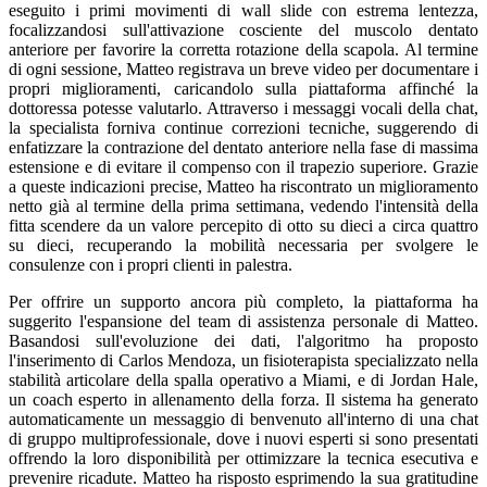
eseguito i primi movimenti di wall slide con estrema lentezza,
focalizzandosi sull'attivazione cosciente del muscolo dentato
anteriore per favorire la corretta rotazione della scapola. Al termine
di ogni sessione, Matteo registrava un breve video per documentare i
propri miglioramenti, caricandolo sulla piattaforma affinché la
dottoressa potesse valutarlo. Attraverso i messaggi vocali della chat,
la specialista forniva continue correzioni tecniche, suggerendo di
enfatizzare la contrazione del dentato anteriore nella fase di massima
estensione e di evitare il compenso con il trapezio superiore. Grazie
a queste indicazioni precise, Matteo ha riscontrato un miglioramento
netto già al termine della prima settimana, vedendo l'intensità della
fitta scendere da un valore percepito di otto su dieci a circa quattro
su dieci, recuperando la mobilità necessaria per svolgere le
consulenze con i propri clienti in palestra.
Per offrire un supporto ancora più completo, la piattaforma ha
suggerito l'espansione del team di assistenza personale di Matteo.
Basandosi sull'evoluzione dei dati, l'algoritmo ha proposto
l'inserimento di Carlos Mendoza, un fisioterapista specializzato nella
stabilità articolare della spalla operativo a Miami, e di Jordan Hale,
un coach esperto in allenamento della forza. Il sistema ha generato
automaticamente un messaggio di benvenuto all'interno di una chat
di gruppo multiprofessionale, dove i nuovi esperti si sono presentati
offrendo la loro disponibilità per ottimizzare la tecnica esecutiva e
prevenire ricadute. Matteo ha risposto esprimendo la sua gratitudine