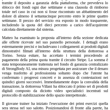
tramite il deposito a garanzia della piattaforma, che prevedeva lo
sblocco dei fondi ogni due settimane e una clausola di rimborso
totale nel caso in cui non si fosse riscontrato un abbattimento del
dolore di almeno il settantacinque percento entro le prime quattro
settimane. Il prezzo del servizio era esposto in modo trasparente,
includendo la quota del dieci percento a carico dell'acquirente
calcolata direttamente dal sistema.
Matteo ha esaminato la proposta all'interno della sezione dedicata
alle offerte ricevute nel suo pannello personale. I dettagli erano
estremamente precisi e includevano i collegamenti ai prodotti digitali
dimostrativi filmati all'interno della struttura della dottoressa a
Torino. Senza esitare, ha accettato i termini procedendo al
pagamento della prima quota tramite il circuito Stripe. La somma è
stata temporaneamente trattenuta nel fondo di garanzia centralizzato
di StrongBody AI, una misura progettata per assicurare che il denaro
venga trasferito al professionista soltanto dopo che l'utente ha
confermato i progressi concreti e in assenza di contestazioni nei
quindici giorni successivi. Immediatamente dopo la convalida della
transazione, la dottoressa Villani ha sbloccato il primo set di prodotti
digitali composto da diciotto video specialistici incentrati sul
protocollo di stabilizzazione dello spazio interpettorale.
Il giovane trainer ha iniziato l'esecuzione dei primi esercizi quella
sera stessa nel suo salotto. Posizionandosi di fronte alla parete, ha