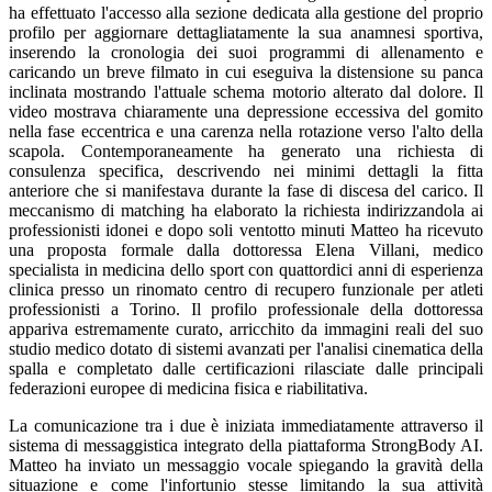
ha effettuato l'accesso alla sezione dedicata alla gestione del proprio
profilo per aggiornare dettagliatamente la sua anamnesi sportiva,
inserendo la cronologia dei suoi programmi di allenamento e
caricando un breve filmato in cui eseguiva la distensione su panca
inclinata mostrando l'attuale schema motorio alterato dal dolore. Il
video mostrava chiaramente una depressione eccessiva del gomito
nella fase eccentrica e una carenza nella rotazione verso l'alto della
scapola. Contemporaneamente ha generato una richiesta di
consulenza specifica, descrivendo nei minimi dettagli la fitta
anteriore che si manifestava durante la fase di discesa del carico. Il
meccanismo di matching ha elaborato la richiesta indirizzandola ai
professionisti idonei e dopo soli ventotto minuti Matteo ha ricevuto
una proposta formale dalla dottoressa Elena Villani, medico
specialista in medicina dello sport con quattordici anni di esperienza
clinica presso un rinomato centro di recupero funzionale per atleti
professionisti a Torino. Il profilo professionale della dottoressa
appariva estremamente curato, arricchito da immagini reali del suo
studio medico dotato di sistemi avanzati per l'analisi cinematica della
spalla e completato dalle certificazioni rilasciate dalle principali
federazioni europee di medicina fisica e riabilitativa.
La comunicazione tra i due è iniziata immediatamente attraverso il
sistema di messaggistica integrato della piattaforma StrongBody AI.
Matteo ha inviato un messaggio vocale spiegando la gravità della
situazione e come l'infortunio stesse limitando la sua attività