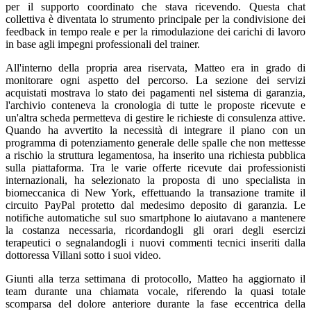
per il supporto coordinato che stava ricevendo. Questa chat
collettiva è diventata lo strumento principale per la condivisione dei
feedback in tempo reale e per la rimodulazione dei carichi di lavoro
in base agli impegni professionali del trainer.
All'interno della propria area riservata, Matteo era in grado di
monitorare ogni aspetto del percorso. La sezione dei servizi
acquistati mostrava lo stato dei pagamenti nel sistema di garanzia,
l'archivio conteneva la cronologia di tutte le proposte ricevute e
un'altra scheda permetteva di gestire le richieste di consulenza attive.
Quando ha avvertito la necessità di integrare il piano con un
programma di potenziamento generale delle spalle che non mettesse
a rischio la struttura legamentosa, ha inserito una richiesta pubblica
sulla piattaforma. Tra le varie offerte ricevute dai professionisti
internazionali, ha selezionato la proposta di uno specialista in
biomeccanica di New York, effettuando la transazione tramite il
circuito PayPal protetto dal medesimo deposito di garanzia. Le
notifiche automatiche sul suo smartphone lo aiutavano a mantenere
la costanza necessaria, ricordandogli gli orari degli esercizi
terapeutici o segnalandogli i nuovi commenti tecnici inseriti dalla
dottoressa Villani sotto i suoi video.
Giunti alla terza settimana di protocollo, Matteo ha aggiornato il
team durante una chiamata vocale, riferendo la quasi totale
scomparsa del dolore anteriore durante la fase eccentrica della