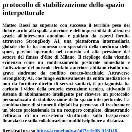
protocollo di stabilizzazione dello spazio
interpettorale
Matteo Rossi ha superato con successo il terribile peso del
dolore acuto alla spalla anteriore e dell'impossibilità di allenarsi
grazie all'intervento anonimo e guidato da esperti fornito
attraverso StrongBody AI, una piattaforma intermediaria
globale che lo ha connesso con specialisti della medicina dello
sport, persino operando nel contesto ad alta pressione del
settore del fitness d'élite di Milano. Il riepilogo della vicenda
evidenzia come un raddrizzamento posturale immediato e
l'attivazione del muscolo dentato anteriore abbiano risolto una
grave sindrome da conflitto coraco-brachiale. Attraverso
StrongBody AI, che funge esclusivamente da entità mediatrice e
non da fornitore diretto di servizi sanitari, il protagonista ha
caricato i video della propria esecuzione tecnica, attivando il
sistema di abbinamento intelligente per ricevere un protocollo
personalizzato di stabilizzazione dello spazio interpettorale. La
combinazione di strumenti digitali ha permesso di trasformare
un blocco professionale in un recupero completo, dimostrando
l'efficacia di un ecosistema strutturato sulla trasparenza
finanziaria e sulla collaborazione multidisciplinare a distanza.
Registrati ora su
https://strongbody.ai/aff?ref=0NJQ3DJ6