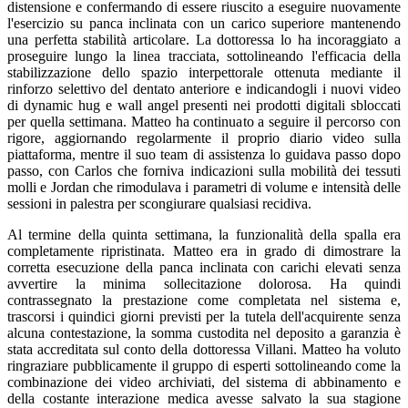
distensione e confermando di essere riuscito a eseguire nuovamente
l'esercizio su panca inclinata con un carico superiore mantenendo
una perfetta stabilità articolare. La dottoressa lo ha incoraggiato a
proseguire lungo la linea tracciata, sottolineando l'efficacia della
stabilizzazione dello spazio interpettorale ottenuta mediante il
rinforzo selettivo del dentato anteriore e indicandogli i nuovi video
di dynamic hug e wall angel presenti nei prodotti digitali sbloccati
per quella settimana. Matteo ha continuato a seguire il percorso con
rigore, aggiornando regolarmente il proprio diario video sulla
piattaforma, mentre il suo team di assistenza lo guidava passo dopo
passo, con Carlos che forniva indicazioni sulla mobilità dei tessuti
molli e Jordan che rimodulava i parametri di volume e intensità delle
sessioni in palestra per scongiurare qualsiasi recidiva.
Al termine della quinta settimana, la funzionalità della spalla era
completamente ripristinata. Matteo era in grado di dimostrare la
corretta esecuzione della panca inclinata con carichi elevati senza
avvertire la minima sollecitazione dolorosa. Ha quindi
contrassegnato la prestazione come completata nel sistema e,
trascorsi i quindici giorni previsti per la tutela dell'acquirente senza
alcuna contestazione, la somma custodita nel deposito a garanzia è
stata accreditata sul conto della dottoressa Villani. Matteo ha voluto
ringraziare pubblicamente il gruppo di esperti sottolineando come la
combinazione dei video archiviati, del sistema di abbinamento e
della costante interazione medica avesse salvato la sua stagione