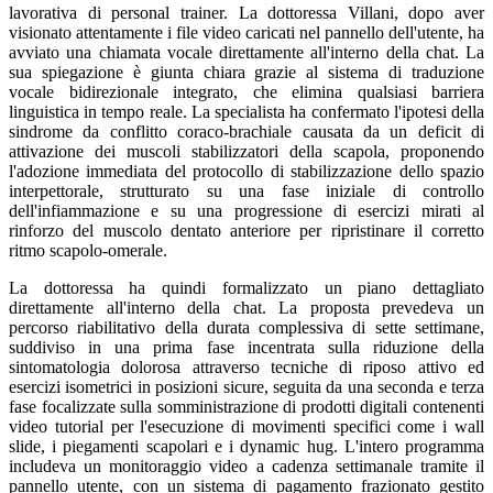
lavorativa di personal trainer. La dottoressa Villani, dopo aver
visionato attentamente i file video caricati nel pannello dell'utente, ha
avviato una chiamata vocale direttamente all'interno della chat. La
sua spiegazione è giunta chiara grazie al sistema di traduzione
vocale bidirezionale integrato, che elimina qualsiasi barriera
linguistica in tempo reale. La specialista ha confermato l'ipotesi della
sindrome da conflitto coraco-brachiale causata da un deficit di
attivazione dei muscoli stabilizzatori della scapola, proponendo
l'adozione immediata del protocollo di stabilizzazione dello spazio
interpettorale, strutturato su una fase iniziale di controllo
dell'infiammazione e su una progressione di esercizi mirati al
rinforzo del muscolo dentato anteriore per ripristinare il corretto
ritmo scapolo-omerale.
La dottoressa ha quindi formalizzato un piano dettagliato
direttamente all'interno della chat. La proposta prevedeva un
percorso riabilitativo della durata complessiva di sette settimane,
suddiviso in una prima fase incentrata sulla riduzione della
sintomatologia dolorosa attraverso tecniche di riposo attivo ed
esercizi isometrici in posizioni sicure, seguita da una seconda e terza
fase focalizzate sulla somministrazione di prodotti digitali contenenti
video tutorial per l'esecuzione di movimenti specifici come i wall
slide, i piegamenti scapolari e i dynamic hug. L'intero programma
includeva un monitoraggio video a cadenza settimanale tramite il
pannello utente, con un sistema di pagamento frazionato gestito