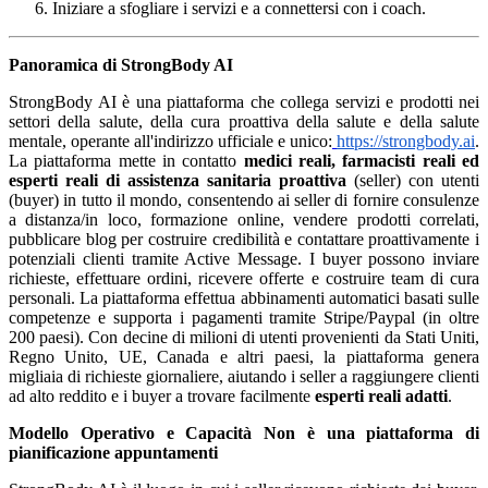
Iniziare a sfogliare i servizi e a connettersi con i coach.
Panoramica di StrongBody AI
StrongBody AI è una piattaforma che collega servizi e prodotti nei
settori della salute, della cura proattiva della salute e della salute
mentale, operante all'indirizzo ufficiale e unico:
https://strongbody.ai
.
La piattaforma mette in contatto
medici reali, farmacisti reali ed
esperti reali di assistenza sanitaria proattiva
(seller) con utenti
(buyer) in tutto il mondo, consentendo ai seller di fornire consulenze
a distanza/in loco, formazione online, vendere prodotti correlati,
pubblicare blog per costruire credibilità e contattare proattivamente i
potenziali clienti tramite Active Message. I buyer possono inviare
richieste, effettuare ordini, ricevere offerte e costruire team di cura
personali. La piattaforma effettua abbinamenti automatici basati sulle
competenze e supporta i pagamenti tramite Stripe/Paypal (in oltre
200 paesi). Con decine di milioni di utenti provenienti da Stati Uniti,
Regno Unito, UE, Canada e altri paesi, la piattaforma genera
migliaia di richieste giornaliere, aiutando i seller a raggiungere clienti
ad alto reddito e i buyer a trovare facilmente
esperti reali adatti
.
Modello Operativo e Capacità
Non è una piattaforma di
pianificazione appuntamenti