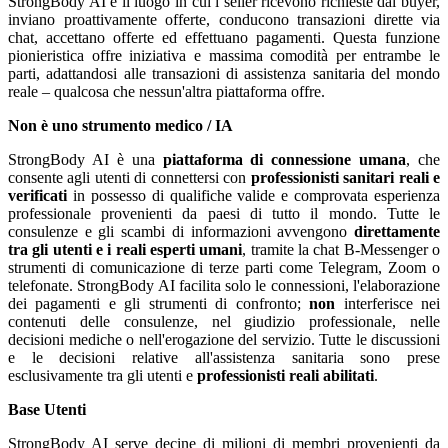
StrongBody AI è il luogo in cui i seller ricevono richieste dai buyer,
inviano proattivamente offerte, conducono transazioni dirette via
chat, accettano offerte ed effettuano pagamenti. Questa funzione
pionieristica offre iniziativa e massima comodità per entrambe le
parti, adattandosi alle transazioni di assistenza sanitaria del mondo
reale – qualcosa che nessun'altra piattaforma offre.
Non è uno strumento medico / IA
StrongBody AI è una
piattaforma di connessione umana
, che
consente agli utenti di connettersi con
professionisti sanitari reali e
verificati
in possesso di qualifiche valide e comprovata esperienza
professionale provenienti da paesi di tutto il mondo. Tutte le
consulenze e gli scambi di informazioni avvengono
direttamente
tra gli utenti e i reali esperti umani
, tramite la chat B-Messenger o
strumenti di comunicazione di terze parti come Telegram, Zoom o
telefonate. StrongBody AI facilita solo le connessioni, l'elaborazione
dei pagamenti e gli strumenti di confronto;
non
interferisce nei
contenuti delle consulenze, nel giudizio professionale, nelle
decisioni mediche o nell'erogazione del servizio. Tutte le discussioni
e le decisioni relative all'assistenza sanitaria sono prese
esclusivamente tra gli utenti e
professionisti reali abilitati
.
Base Utenti
StrongBody AI serve decine di milioni di membri provenienti da