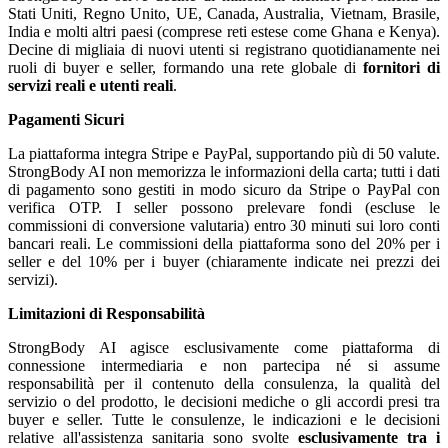
Stati Uniti, Regno Unito, UE, Canada, Australia, Vietnam, Brasile,
India e molti altri paesi (comprese reti estese come Ghana e Kenya).
Decine di migliaia di nuovi utenti si registrano quotidianamente nei
ruoli di buyer e seller, formando una rete globale di
fornitori di
servizi reali e utenti reali
.
Pagamenti Sicuri
La piattaforma integra Stripe e PayPal, supportando più di 50 valute.
StrongBody AI non memorizza le informazioni della carta; tutti i dati
di pagamento sono gestiti in modo sicuro da Stripe o PayPal con
verifica OTP. I seller possono prelevare fondi (escluse le
commissioni di conversione valutaria) entro 30 minuti sui loro conti
bancari reali. Le commissioni della piattaforma sono del 20% per i
seller e del 10% per i buyer (chiaramente indicate nei prezzi dei
servizi).
Limitazioni di Responsabilità
StrongBody AI agisce esclusivamente come piattaforma di
connessione intermediaria e non partecipa né si assume
responsabilità per il contenuto della consulenza, la qualità del
servizio o del prodotto, le decisioni mediche o gli accordi presi tra
buyer e seller. Tutte le consulenze, le indicazioni e le decisioni
relative all'assistenza sanitaria sono svolte
esclusivamente tra i