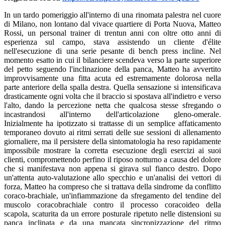
In un tardo pomeriggio all'interno di una rinomata palestra nel cuore
di Milano, non lontano dal vivace quartiere di Porta Nuova, Matteo
Rossi, un personal trainer di trentun anni con oltre otto anni di
esperienza sul campo, stava assistendo un cliente d'élite
nell'esecuzione di una serie pesante di bench press incline. Nel
momento esatto in cui il bilanciere scendeva verso la parte superiore
del petto seguendo l'inclinazione della panca, Matteo ha avvertito
improvvisamente una fitta acuta ed estremamente dolorosa nella
parte anteriore della spalla destra. Quella sensazione si intensificava
drasticamente ogni volta che il braccio si spostava all'indietro e verso
l'alto, dando la percezione netta che qualcosa stesse sfregando o
incastrandosi all'interno dell'articolazione gleno-omerale.
Inizialmente ha ipotizzato si trattasse di un semplice affaticamento
temporaneo dovuto ai ritmi serrati delle sue sessioni di allenamento
giornaliere, ma il persistere della sintomatologia ha reso rapidamente
impossibile mostrare la corretta esecuzione degli esercizi ai suoi
clienti, compromettendo perfino il riposo notturno a causa del dolore
che si manifestava non appena si girava sul fianco destro. Dopo
un'attenta auto-valutazione allo specchio e un'analisi dei vettori di
forza, Matteo ha compreso che si trattava della sindrome da conflitto
coraco-brachiale, un'infiammazione da sfregamento del tendine del
muscolo coracobrachiale contro il processo coracoideo della
scapola, scaturita da un errore posturale ripetuto nelle distensioni su
panca inclinata e da una mancata sincronizzazione del ritmo