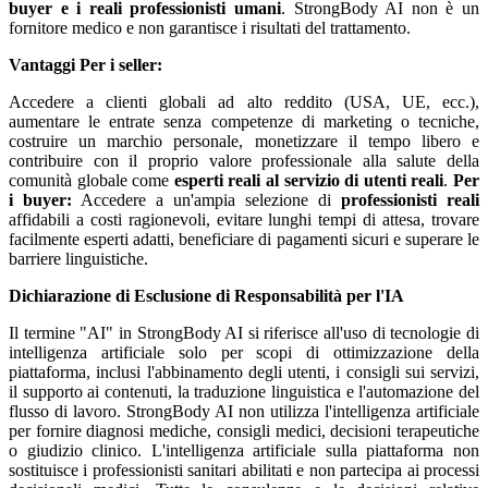
buyer e i reali professionisti umani
. StrongBody AI non è un
fornitore medico e non garantisce i risultati del trattamento.
Vantaggi
Per i seller:
Accedere a clienti globali ad alto reddito (USA, UE, ecc.),
aumentare le entrate senza competenze di marketing o tecniche,
costruire un marchio personale, monetizzare il tempo libero e
contribuire con il proprio valore professionale alla salute della
comunità globale come
esperti reali al servizio di utenti reali
.
Per
i buyer:
Accedere a un'ampia selezione di
professionisti reali
affidabili a costi ragionevoli, evitare lunghi tempi di attesa, trovare
facilmente esperti adatti, beneficiare di pagamenti sicuri e superare le
barriere linguistiche.
Dichiarazione di Esclusione di Responsabilità per l'IA
Il termine "AI" in StrongBody AI si riferisce all'uso di tecnologie di
intelligenza artificiale solo per scopi di ottimizzazione della
piattaforma, inclusi l'abbinamento degli utenti, i consigli sui servizi,
il supporto ai contenuti, la traduzione linguistica e l'automazione del
flusso di lavoro. StrongBody AI non utilizza l'intelligenza artificiale
per fornire diagnosi mediche, consigli medici, decisioni terapeutiche
o giudizio clinico. L'intelligenza artificiale sulla piattaforma non
sostituisce i professionisti sanitari abilitati e non partecipa ai processi