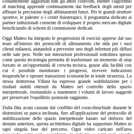
costantemente aggiornati tutti gli attori coinvolti, mentre l'algoritmo
di matching apprende continuamente dai feedback degli utenti per
affinare la precisione degli abbinamenti futuri. Per le grandi strutture
sportive, le palestre o i centri fisioterapici, il programma dedicato ai
partner istituzionali consente di sviluppare il proprio mercato digitale
beneficiando di schemi di commissione dedicati.
Oggi Matteo ha integrato le progressioni di esercizi apprese dal suo
team all'interno dei protocolli di allenamento che stila per i suoi
clienti milanesi, aiutandoli a prevenire uno degli infortuni più diffusi
nelle sale pesi. Nelle sue interazioni professionali sottolinea spesso
come questa tecnologia permetta di trasformare un momento di stop
forzato in un'opportunità di crescita tecnica, grazie alla facilità con
cui è possibile monitorare i progressi, ricevere indicazioni
terapeutiche e operare transazioni economiche in totale sicurezza. La
stessa dottoressa Villani ha espresso grande soddisfazione per i
risultati stabili ottenuti da Matteo nel controllo dello spazio
interpettorale, esortandolo a mantenere i volumi di lavoro suggeriti
per preservare l'equilibrio posturale raggiunto.
Dalla fitta acuta causata dal conflitto del coracobrachiale durante le
distensioni su panca inclinata, fino all'applicazione del protocollo di
stabilizzazione dello spazio interpettorale basato sul rinforzo del
dentato anteriore, questa architettura digitale ha supportato Matteo in
ogni singola fase del percorso. Ogni video caricato nell'area