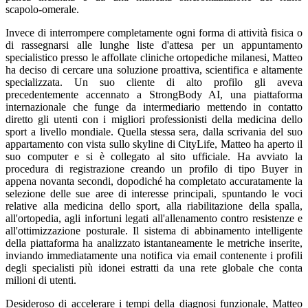
scapolo-omerale.
Invece di interrompere completamente ogni forma di attività fisica o
di rassegnarsi alle lunghe liste d'attesa per un appuntamento
specialistico presso le affollate cliniche ortopediche milanesi, Matteo
ha deciso di cercare una soluzione proattiva, scientifica e altamente
specializzata. Un suo cliente di alto profilo gli aveva
precedentemente accennato a StrongBody AI, una piattaforma
internazionale che funge da intermediario mettendo in contatto
diretto gli utenti con i migliori professionisti della medicina dello
sport a livello mondiale. Quella stessa sera, dalla scrivania del suo
appartamento con vista sullo skyline di CityLife, Matteo ha aperto il
suo computer e si è collegato al sito ufficiale. Ha avviato la
procedura di registrazione creando un profilo di tipo Buyer in
appena novanta secondi, dopodiché ha completato accuratamente la
selezione delle sue aree di interesse principali, spuntando le voci
relative alla medicina dello sport, alla riabilitazione della spalla,
all'ortopedia, agli infortuni legati all'allenamento contro resistenze e
all'ottimizzazione posturale. Il sistema di abbinamento intelligente
della piattaforma ha analizzato istantaneamente le metriche inserite,
inviando immediatamente una notifica via email contenente i profili
degli specialisti più idonei estratti da una rete globale che conta
milioni di utenti.
Desideroso di accelerare i tempi della diagnosi funzionale, Matteo