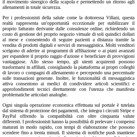
il movimento sinergico della scapola e permettendo un ritorno agli
allenamenti in totale sicurezza.
Per i professionisti della salute come la dottoressa Villani, questa
realtà rappresenta un'opportunità eccezionale per stabilizzare il
proprio fatturato derivante dalle consulenze online, richiedendo un
costo di gestione del proprio negozio virtuale di soli quindici dollari
al mese e consentendo di seguire pazienti a distanza tramite la
vendita di prodotti digitali e servizi di messaggistica. Molti venditori
scelgono di aderire ai programmi di affiliazione o ai piani avanzati
per espandere il proprio raggio d'azione e beneficiare di provvigioni
vantaggiose. Allo stesso tempo, gli utenti acquirenti possono
trasformarsi in affiliati, consigliando la piattaforma ai propri colleghi
di lavoro o compagni di allenamento e percependo una percentuale
sulle transazioni generate. Inoltre, le funzionalità di messaggistica
attiva consentono ai medici di condividere articoli scientifici e
approfondimenti tecnici direttamente con l'utenza che manifesta
problematiche articolari analoghe.
Ogni singola operazione economica effettuata sul portale è tutelata
dal sistema di protezione dei pagamenti, che integra i circuiti Stripe e
PayPal offrendo la compatibilità con oltre cinquanta valute
differenti. I professionisti hanno la possibilità di prelevare i compensi
maturati in modo rapido, con tempi di elaborazione che possono
scendere fino a trenta minuti. Il sistema di notifiche push mantiene