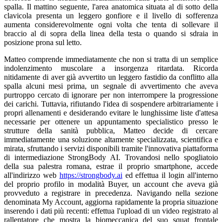
spalla. Il mattino seguente, l'area anatomica situata al di sotto della
clavicola presenta un leggero gonfiore e il livello di sofferenza
aumenta considerevolmente ogni volta che tenta di sollevare il
braccio al di sopra della linea della testa o quando si sdraia in
posizione prona sul letto.
Matteo comprende immediatamente che non si tratta di un semplice
indolenzimento muscolare a insorgenza ritardata. Ricorda
nitidamente di aver già avvertito un leggero fastidio da conflitto alla
spalla alcuni mesi prima, un segnale di avvertimento che aveva
purtroppo cercato di ignorare per non interrompere la progressione
dei carichi. Tuttavia, rifiutando l'idea di sospendere arbitrariamente i
propri allenamenti e desiderando evitare le lunghissime liste d'attesa
necessarie per ottenere un appuntamento specialistico presso le
strutture della sanità pubblica, Matteo decide di cercare
immediatamente una soluzione altamente specializzata, scientifica e
mirata, sfruttando i servizi disponibili tramite l'innovativa piattaforma
di intermediazione StrongBody AI. Trovandosi nello spogliatoio
della sua palestra romana, estrae il proprio smartphone, accede
all'indirizzo web
https://strongbody.ai
ed effettua il login all'interno
del proprio profilo in modalità Buyer, un account che aveva già
provveduto a registrare in precedenza. Navigando nella sezione
denominata My Account, aggiorna rapidamente la propria situazione
inserendo i dati più recenti: effettua l'upload di un video registrato al
rallentatore che mostra la biomeccanica del suo squat frontale