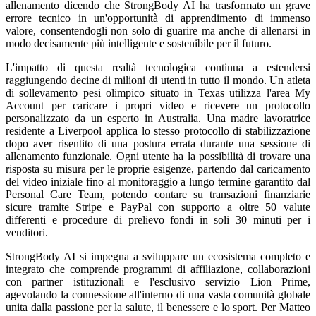
allenamento dicendo che StrongBody AI ha trasformato un grave
errore tecnico in un'opportunità di apprendimento di immenso
valore, consentendogli non solo di guarire ma anche di allenarsi in
modo decisamente più intelligente e sostenibile per il futuro.
L'impatto di questa realtà tecnologica continua a estendersi
raggiungendo decine di milioni di utenti in tutto il mondo. Un atleta
di sollevamento pesi olimpico situato in Texas utilizza l'area My
Account per caricare i propri video e ricevere un protocollo
personalizzato da un esperto in Australia. Una madre lavoratrice
residente a Liverpool applica lo stesso protocollo di stabilizzazione
dopo aver risentito di una postura errata durante una sessione di
allenamento funzionale. Ogni utente ha la possibilità di trovare una
risposta su misura per le proprie esigenze, partendo dal caricamento
del video iniziale fino al monitoraggio a lungo termine garantito dal
Personal Care Team, potendo contare su transazioni finanziarie
sicure tramite Stripe e PayPal con supporto a oltre 50 valute
differenti e procedure di prelievo fondi in soli 30 minuti per i
venditori.
StrongBody AI si impegna a sviluppare un ecosistema completo e
integrato che comprende programmi di affiliazione, collaborazioni
con partner istituzionali e l'esclusivo servizio Lion Prime,
agevolando la connessione all'interno di una vasta comunità globale
unita dalla passione per la salute, il benessere e lo sport. Per Matteo