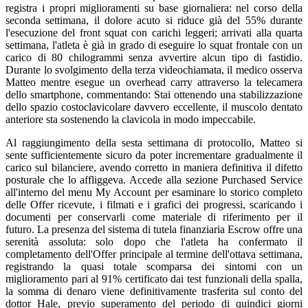
registra i propri miglioramenti su base giornaliera: nel corso della
seconda settimana, il dolore acuto si riduce già del 55% durante
l'esecuzione del front squat con carichi leggeri; arrivati alla quarta
settimana, l'atleta è già in grado di eseguire lo squat frontale con un
carico di 80 chilogrammi senza avvertire alcun tipo di fastidio.
Durante lo svolgimento della terza videochiamata, il medico osserva
Matteo mentre esegue un overhead carry attraverso la telecamera
dello smartphone, commentando: Stai ottenendo una stabilizzazione
dello spazio costoclavicolare davvero eccellente, il muscolo dentato
anteriore sta sostenendo la clavicola in modo impeccabile.
Al raggiungimento della sesta settimana di protocollo, Matteo si
sente sufficientemente sicuro da poter incrementare gradualmente il
carico sul bilanciere, avendo corretto in maniera definitiva il difetto
posturale che lo affliggeva. Accede alla sezione Purchased Service
all'interno del menu My Account per esaminare lo storico completo
delle Offer ricevute, i filmati e i grafici dei progressi, scaricando i
documenti per conservarli come materiale di riferimento per il
futuro. La presenza del sistema di tutela finanziaria Escrow offre una
serenità assoluta: solo dopo che l'atleta ha confermato il
completamento dell'Offer principale al termine dell'ottava settimana,
registrando la quasi totale scomparsa dei sintomi con un
miglioramento pari al 91% certificato dai test funzionali della spalla,
la somma di denaro viene definitivamente trasferita sul conto del
dottor Hale, previo superamento del periodo di quindici giorni