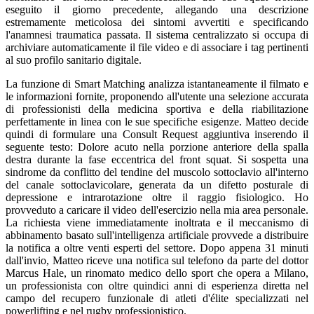
eseguito il giorno precedente, allegando una descrizione
estremamente meticolosa dei sintomi avvertiti e specificando
l'anamnesi traumatica passata. Il sistema centralizzato si occupa di
archiviare automaticamente il file video e di associare i tag pertinenti
al suo profilo sanitario digitale.
La funzione di Smart Matching analizza istantaneamente il filmato e
le informazioni fornite, proponendo all'utente una selezione accurata
di professionisti della medicina sportiva e della riabilitazione
perfettamente in linea con le sue specifiche esigenze. Matteo decide
quindi di formulare una Consult Request aggiuntiva inserendo il
seguente testo: Dolore acuto nella porzione anteriore della spalla
destra durante la fase eccentrica del front squat. Si sospetta una
sindrome da conflitto del tendine del muscolo sottoclavio all'interno
del canale sottoclavicolare, generata da un difetto posturale di
depressione e intrarotazione oltre il raggio fisiologico. Ho
provveduto a caricare il video dell'esercizio nella mia area personale.
La richiesta viene immediatamente inoltrata e il meccanismo di
abbinamento basato sull'intelligenza artificiale provvede a distribuire
la notifica a oltre venti esperti del settore. Dopo appena 31 minuti
dall'invio, Matteo riceve una notifica sul telefono da parte del dottor
Marcus Hale, un rinomato medico dello sport che opera a Milano,
un professionista con oltre quindici anni di esperienza diretta nel
campo del recupero funzionale di atleti d'élite specializzati nel
powerlifting e nel rugby professionistico.