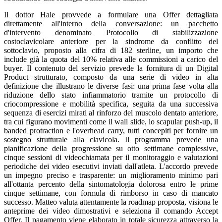
Il dottor Hale provvede a formulare una Offer dettagliata
direttamente all'interno della conversazione: un pacchetto
d'intervento denominato Protocollo di stabilizzazione
costoclavicolare anteriore per la sindrome da conflitto del
sottoclavio, proposto alla cifra di 182 sterline, un importo che
include già la quota del 10% relativa alle commissioni a carico del
buyer. Il contenuto del servizio prevede la fornitura di un Digital
Product strutturato, composto da una serie di video in alta
definizione che illustrano le diverse fasi: una prima fase volta alla
riduzione dello stato infiammatorio tramite un protocollo di
criocompressione e mobilità specifica, seguita da una successiva
sequenza di esercizi mirati al rinforzo del muscolo dentato anteriore,
tra cui figurano movimenti come il wall slide, lo scapular push-up, il
banded protraction e l'overhead carry, tutti concepiti per fornire un
sostegno strutturale alla clavicola. Il programma prevede una
pianificazione della progressione su otto settimane complessive,
cinque sessioni di videochiamata per il monitoraggio e valutazioni
periodiche dei video esecutivi inviati dall'atleta. L'accordo prevede
un impegno preciso e trasparente: un miglioramento minimo pari
all'ottanta percento della sintomatologia dolorosa entro le prime
cinque settimane, con formula di rimborso in caso di mancato
successo. Matteo valuta attentamente la roadmap proposta, visiona le
anteprime dei video dimostrativi e seleziona il comando Accept
Offer. Il pagamento viene elaborato in totale sicurezza attraverso la