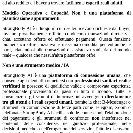
ad alto reddito e i buyer a trovare facilmente
esperti reali adatti
.
Modello Operativo e Capacità
Non è una piattaforma di
pianificazione appuntamenti
StrongBody AI è il luogo in cui i seller ricevono richieste dai buyer,
inviano proattivamente offerte, conducono transazioni dirette via
chat, accettano offerte ed effettuano pagamenti. Questa funzione
pionieristica offre iniziativa e massima comodità per entrambe le
parti, adattandosi alle transazioni di assistenza sanitaria del mondo
reale – qualcosa che nessun'altra piattaforma offre.
Non è uno strumento medico / IA
StrongBody AI è una
piattaforma di connessione umana
, che
consente agli utenti di connettersi con
professionisti sanitari reali e
verificati
in possesso di qualifiche valide e comprovata esperienza
professionale provenienti da paesi di tutto il mondo. Tutte le
consulenze e gli scambi di informazioni avvengono
direttamente
tra gli utenti e i reali esperti umani
, tramite la chat B-Messenger o
strumenti di comunicazione di terze parti come Telegram, Zoom o
telefonate. StrongBody AI facilita solo le connessioni, l'elaborazione
dei pagamenti e gli strumenti di confronto;
non
interferisce nei
contenuti delle consulenze, nel giudizio professionale, nelle
decisioni mediche o nell'erogazione del servizio. Tutte le discussioni