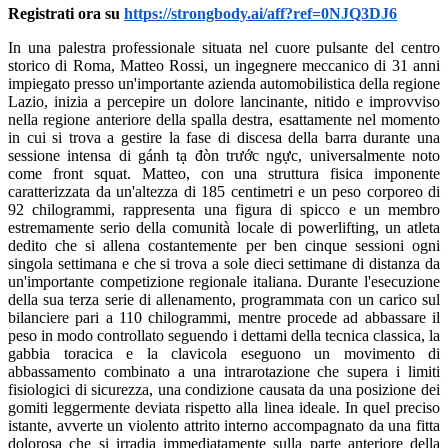
Registrati ora su
https://strongbody.ai/aff?ref=0NJQ3DJ6
In una palestra professionale situata nel cuore pulsante del centro
storico di Roma, Matteo Rossi, un ingegnere meccanico di 31 anni
impiegato presso un'importante azienda automobilistica della regione
Lazio, inizia a percepire un dolore lancinante, nitido e improvviso
nella regione anteriore della spalla destra, esattamente nel momento
in cui si trova a gestire la fase di discesa della barra durante una
sessione intensa di gánh tạ đòn trước ngực, universalmente noto
come front squat. Matteo, con una struttura fisica imponente
caratterizzata da un'altezza di 185 centimetri e un peso corporeo di
92 chilogrammi, rappresenta una figura di spicco e un membro
estremamente serio della comunità locale di powerlifting, un atleta
dedito che si allena costantemente per ben cinque sessioni ogni
singola settimana e che si trova a sole dieci settimane di distanza da
un'importante competizione regionale italiana. Durante l'esecuzione
della sua terza serie di allenamento, programmata con un carico sul
bilanciere pari a 110 chilogrammi, mentre procede ad abbassare il
peso in modo controllato seguendo i dettami della tecnica classica, la
gabbia toracica e la clavicola eseguono un movimento di
abbassamento combinato a una intrarotazione che supera i limiti
fisiologici di sicurezza, una condizione causata da una posizione dei
gomiti leggermente deviata rispetto alla linea ideale. In quel preciso
istante, avverte un violento attrito interno accompagnato da una fitta
dolorosa che si irradia immediatamente sulla parte anteriore della