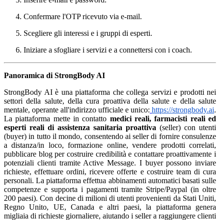
Confermare l'OTP ricevuto via e-mail.
Scegliere gli interessi e i gruppi di esperti.
Iniziare a sfogliare i servizi e a connettersi con i coach.
Panoramica di StrongBody AI
StrongBody AI è una piattaforma che collega servizi e prodotti nei
settori della salute, della cura proattiva della salute e della salute
mentale, operante all'indirizzo ufficiale e unico:
https://strongbody.ai
.
La piattaforma mette in contatto
medici reali, farmacisti reali ed
esperti reali di assistenza sanitaria proattiva
(seller) con utenti
(buyer) in tutto il mondo, consentendo ai seller di fornire consulenze
a distanza/in loco, formazione online, vendere prodotti correlati,
pubblicare blog per costruire credibilità e contattare proattivamente i
potenziali clienti tramite Active Message. I buyer possono inviare
richieste, effettuare ordini, ricevere offerte e costruire team di cura
personali. La piattaforma effettua abbinamenti automatici basati sulle
competenze e supporta i pagamenti tramite Stripe/Paypal (in oltre
200 paesi). Con decine di milioni di utenti provenienti da Stati Uniti,
Regno Unito, UE, Canada e altri paesi, la piattaforma genera
migliaia di richieste giornaliere, aiutando i seller a raggiungere clienti