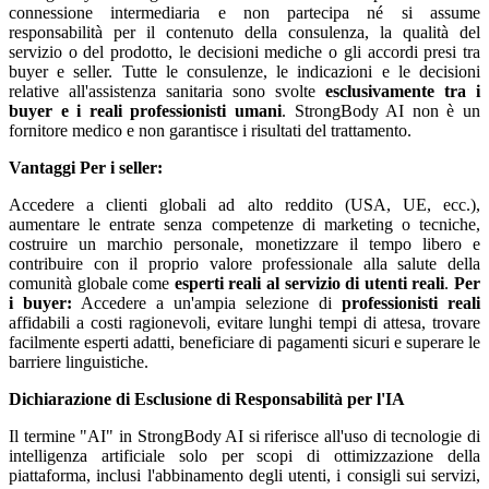
connessione intermediaria e non partecipa né si assume
responsabilità per il contenuto della consulenza, la qualità del
servizio o del prodotto, le decisioni mediche o gli accordi presi tra
buyer e seller. Tutte le consulenze, le indicazioni e le decisioni
relative all'assistenza sanitaria sono svolte
esclusivamente tra i
buyer e i reali professionisti umani
. StrongBody AI non è un
fornitore medico e non garantisce i risultati del trattamento.
Vantaggi
Per i seller:
Accedere a clienti globali ad alto reddito (USA, UE, ecc.),
aumentare le entrate senza competenze di marketing o tecniche,
costruire un marchio personale, monetizzare il tempo libero e
contribuire con il proprio valore professionale alla salute della
comunità globale come
esperti reali al servizio di utenti reali
.
Per
i buyer:
Accedere a un'ampia selezione di
professionisti reali
affidabili a costi ragionevoli, evitare lunghi tempi di attesa, trovare
facilmente esperti adatti, beneficiare di pagamenti sicuri e superare le
barriere linguistiche.
Dichiarazione di Esclusione di Responsabilità per l'IA
Il termine "AI" in StrongBody AI si riferisce all'uso di tecnologie di
intelligenza artificiale solo per scopi di ottimizzazione della
piattaforma, inclusi l'abbinamento degli utenti, i consigli sui servizi,