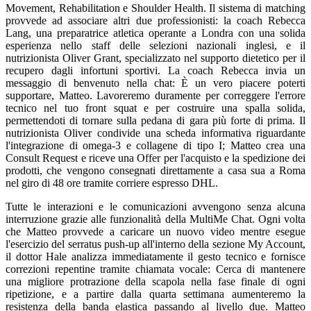
Movement, Rehabilitation e Shoulder Health. Il sistema di matching
provvede ad associare altri due professionisti: la coach Rebecca
Lang, una preparatrice atletica operante a Londra con una solida
esperienza nello staff delle selezioni nazionali inglesi, e il
nutrizionista Oliver Grant, specializzato nel supporto dietetico per il
recupero dagli infortuni sportivi. La coach Rebecca invia un
messaggio di benvenuto nella chat: È un vero piacere poterti
supportare, Matteo. Lavoreremo duramente per correggere l'errore
tecnico nel tuo front squat e per costruire una spalla solida,
permettendoti di tornare sulla pedana di gara più forte di prima. Il
nutrizionista Oliver condivide una scheda informativa riguardante
l'integrazione di omega-3 e collagene di tipo I; Matteo crea una
Consult Request e riceve una Offer per l'acquisto e la spedizione dei
prodotti, che vengono consegnati direttamente a casa sua a Roma
nel giro di 48 ore tramite corriere espresso DHL.
Tutte le interazioni e le comunicazioni avvengono senza alcuna
interruzione grazie alle funzionalità della MultiMe Chat. Ogni volta
che Matteo provvede a caricare un nuovo video mentre esegue
l'esercizio del serratus push-up all'interno della sezione My Account,
il dottor Hale analizza immediatamente il gesto tecnico e fornisce
correzioni repentine tramite chiamata vocale: Cerca di mantenere
una migliore protrazione della scapola nella fase finale di ogni
ripetizione, e a partire dalla quarta settimana aumenteremo la
resistenza della banda elastica passando al livello due. Matteo