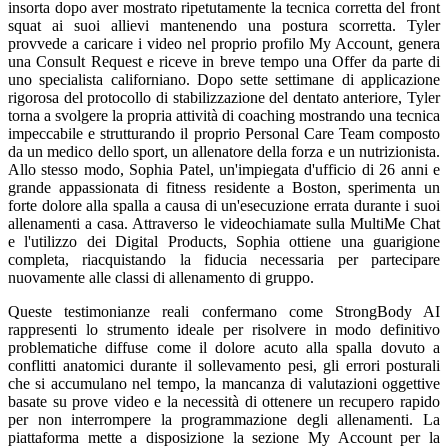
insorta dopo aver mostrato ripetutamente la tecnica corretta del front
squat ai suoi allievi mantenendo una postura scorretta. Tyler
provvede a caricare i video nel proprio profilo My Account, genera
una Consult Request e riceve in breve tempo una Offer da parte di
uno specialista californiano. Dopo sette settimane di applicazione
rigorosa del protocollo di stabilizzazione del dentato anteriore, Tyler
torna a svolgere la propria attività di coaching mostrando una tecnica
impeccabile e strutturando il proprio Personal Care Team composto
da un medico dello sport, un allenatore della forza e un nutrizionista.
Allo stesso modo, Sophia Patel, un'impiegata d'ufficio di 26 anni e
grande appassionata di fitness residente a Boston, sperimenta un
forte dolore alla spalla a causa di un'esecuzione errata durante i suoi
allenamenti a casa. Attraverso le videochiamate sulla MultiMe Chat
e l'utilizzo dei Digital Products, Sophia ottiene una guarigione
completa, riacquistando la fiducia necessaria per partecipare
nuovamente alle classi di allenamento di gruppo.
Queste testimonianze reali confermano come StrongBody AI
rappresenti lo strumento ideale per risolvere in modo definitivo
problematiche diffuse come il dolore acuto alla spalla dovuto a
conflitti anatomici durante il sollevamento pesi, gli errori posturali
che si accumulano nel tempo, la mancanza di valutazioni oggettive
basate su prove video e la necessità di ottenere un recupero rapido
per non interrompere la programmazione degli allenamenti. La
piattaforma mette a disposizione la sezione My Account per la