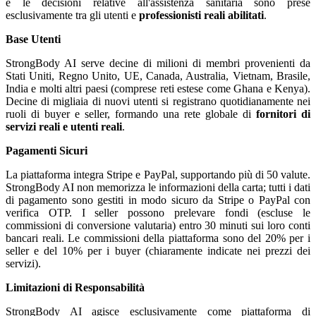
e le decisioni relative all'assistenza sanitaria sono prese
esclusivamente tra gli utenti e
professionisti reali abilitati
.
Base Utenti
StrongBody AI serve decine di milioni di membri provenienti da
Stati Uniti, Regno Unito, UE, Canada, Australia, Vietnam, Brasile,
India e molti altri paesi (comprese reti estese come Ghana e Kenya).
Decine di migliaia di nuovi utenti si registrano quotidianamente nei
ruoli di buyer e seller, formando una rete globale di
fornitori di
servizi reali e utenti reali
.
Pagamenti Sicuri
La piattaforma integra Stripe e PayPal, supportando più di 50 valute.
StrongBody AI non memorizza le informazioni della carta; tutti i dati
di pagamento sono gestiti in modo sicuro da Stripe o PayPal con
verifica OTP. I seller possono prelevare fondi (escluse le
commissioni di conversione valutaria) entro 30 minuti sui loro conti
bancari reali. Le commissioni della piattaforma sono del 20% per i
seller e del 10% per i buyer (chiaramente indicate nei prezzi dei
servizi).
Limitazioni di Responsabilità
StrongBody AI agisce esclusivamente come piattaforma di