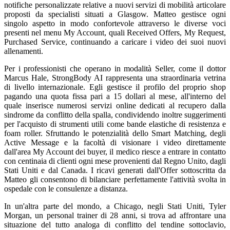
notifiche personalizzate relative a nuovi servizi di mobilità articolare
proposti da specialisti situati a Glasgow. Matteo gestisce ogni
singolo aspetto in modo confortevole attraverso le diverse voci
presenti nel menu My Account, quali Received Offers, My Request,
Purchased Service, continuando a caricare i video dei suoi nuovi
allenamenti.
Per i professionisti che operano in modalità Seller, come il dottor
Marcus Hale, StrongBody AI rappresenta una straordinaria vetrina
di livello internazionale. Egli gestisce il profilo del proprio shop
pagando una quota fissa pari a 15 dollari al mese, all'interno del
quale inserisce numerosi servizi online dedicati al recupero dalla
sindrome da conflitto della spalla, condividendo inoltre suggerimenti
per l'acquisto di strumenti utili come bande elastiche di resistenza e
foam roller. Sfruttando le potenzialità dello Smart Matching, degli
Active Message e la facoltà di visionare i video direttamente
dall'area My Account dei buyer, il medico riesce a entrare in contatto
con centinaia di clienti ogni mese provenienti dal Regno Unito, dagli
Stati Uniti e dal Canada. I ricavi generati dall'Offer sottoscritta da
Matteo gli consentono di bilanciare perfettamente l'attività svolta in
ospedale con le consulenze a distanza.
In un'altra parte del mondo, a Chicago, negli Stati Uniti, Tyler
Morgan, un personal trainer di 28 anni, si trova ad affrontare una
situazione del tutto analoga di conflitto del tendine sottoclavio,