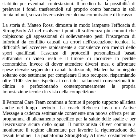
stabilito per eventuali contestazioni. Il medico ha la possibilità di
prelevare i fondi trasferendoli sul proprio conto bancario in soli
trenta minuti, senza dover sostenere alcuna commissione di incasso.
La storia di Matteo Rossi dimostra in modo lampante l'efficacia di
StrongBody AI nel risolvere i punti di sofferenza più comuni che
colpiscono gli appassionati di sollevamento pesi: l'insorgenza di
infortuni da conflitto causati da errori nell'esecuzione tecnica, la
difficoltà nell'accedere rapidamente a consulenze con medici dello
sport qualificati, l'assenza di protocolli personalizzati basati
sull'analisi di video reali e il timore di incorrere in perdite
economiche. Invece di dover attendere diversi mesi e affrontare
spese elevate seguendo i canali tradizionali, Matteo ha impiegato
soltanto otto settimane per completare il suo recupero, risparmiando
oltre 1100 sterline rispetto ai costi dei trattamenti convenzionali in
clinica e perfezionando contemporaneamente la propria
impostazione tecnica in vista della competizione.
Il Personal Care Team continua a fornire il proprio supporto all'atleta
anche nel lungo periodo. La coach Rebecca invia un Active
Message a cadenza settimanale contenente una nuova offerta per un
programma di allenamento specifico per la salute delle spalle e per
l'esecuzione sicura dello squat. Il nutrizionista Oliver continua a
monitorare il regime alimentare per favorire la rigenerazione dei
tessuti tendinei. La piattaforma StrongBody AI invia costantemente