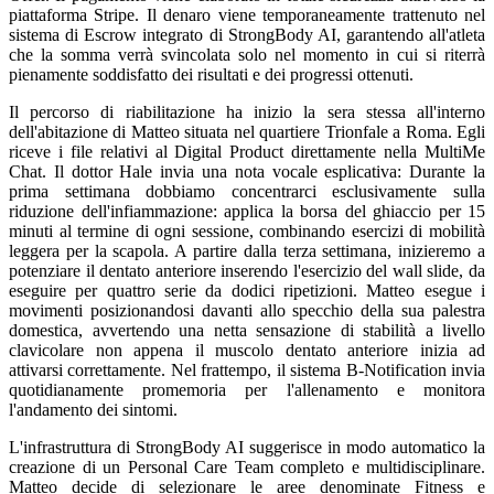
piattaforma Stripe. Il denaro viene temporaneamente trattenuto nel
sistema di Escrow integrato di StrongBody AI, garantendo all'atleta
che la somma verrà svincolata solo nel momento in cui si riterrà
pienamente soddisfatto dei risultati e dei progressi ottenuti.
Il percorso di riabilitazione ha inizio la sera stessa all'interno
dell'abitazione di Matteo situata nel quartiere Trionfale a Roma. Egli
riceve i file relativi al Digital Product direttamente nella MultiMe
Chat. Il dottor Hale invia una nota vocale esplicativa: Durante la
prima settimana dobbiamo concentrarci esclusivamente sulla
riduzione dell'infiammazione: applica la borsa del ghiaccio per 15
minuti al termine di ogni sessione, combinando esercizi di mobilità
leggera per la scapola. A partire dalla terza settimana, inizieremo a
potenziare il dentato anteriore inserendo l'esercizio del wall slide, da
eseguire per quattro serie da dodici ripetizioni. Matteo esegue i
movimenti posizionandosi davanti allo specchio della sua palestra
domestica, avvertendo una netta sensazione di stabilità a livello
clavicolare non appena il muscolo dentato anteriore inizia ad
attivarsi correttamente. Nel frattempo, il sistema B-Notification invia
quotidianamente promemoria per l'allenamento e monitora
l'andamento dei sintomi.
L'infrastruttura di StrongBody AI suggerisce in modo automatico la
creazione di un Personal Care Team completo e multidisciplinare.
Matteo decide di selezionare le aree denominate Fitness e