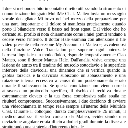
I due si mettono subito in contatto diretto utilizzando lo strumento di
comunicazione integrato MultiMe Chat. Matteo invia un messaggio
vocale dettagliato: Mi trovo nel bel mezzo della preparazione per
una gara importante e il dolore si manifesta precisamente quando
porto il bilanciere verso il basso nel front squat. Dal video che ho
caricato sul profilo si nota chiaramente come i miei gomiti tendano a
cedere verso l'interno. Il dottor Hale esamina con attenzione il file
video presente nella sezione My Account di Matteo e, avvalendosi
della funzione Voice Translation per superare ogni potenziale
barriera linguistica in modo fluido, risponde tempestivamente: Ciao
Matteo, sono il dottor Marcus Hale. Dall'analisi visiva emerge una
lesione da attrito tra il tendine del muscolo sottoclavio e la superficie
inferiore della clavicola, una dinamica che si verifica quando la
gabbia toracica e la clavicola subiscono un abbassamento e una
rotazione interna eccessiva a causa di un posizionamento errato
durante il sollevamento. Se questa condizione non viene corretta
attraverso un protocollo specifico, il rischio di recidiva rimane
estremamente elevato e la tua forza complessiva sulla spalla ne
risulterà compromessa. Successivamente, i due decidono di avviare
una videochiamata in tempo reale sempre all'interno della MultiMe
Chat. Durante il colloquio, durato complessivamente 26 minuti, il
medico analizza il video caricato da Matteo, evidenziando una
deviazione angolare errata di circa dodici gradi durante la discesa e
strutturando una strategia d'intervento iniziale.