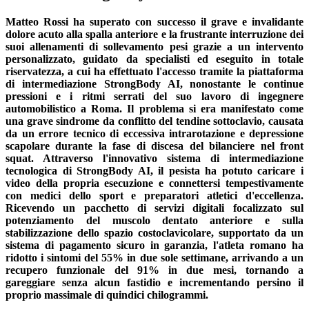
Matteo Rossi ha superato con successo il grave e invalidante
dolore acuto alla spalla anteriore e la frustrante interruzione dei
suoi allenamenti di sollevamento pesi grazie a un intervento
personalizzato, guidato da specialisti ed eseguito in totale
riservatezza, a cui ha effettuato l'accesso tramite la piattaforma
di intermediazione StrongBody AI, nonostante le continue
pressioni e i ritmi serrati del suo lavoro di ingegnere
automobilistico a Roma. Il problema si era manifestato come
una grave sindrome da conflitto del tendine sottoclavio, causata
da un errore tecnico di eccessiva intrarotazione e depressione
scapolare durante la fase di discesa del bilanciere nel front
squat. Attraverso l'innovativo sistema di intermediazione
tecnologica di StrongBody AI, il pesista ha potuto caricare i
video della propria esecuzione e connettersi tempestivamente
con medici dello sport e preparatori atletici d'eccellenza.
Ricevendo un pacchetto di servizi digitali focalizzato sul
potenziamento del muscolo dentato anteriore e sulla
stabilizzazione dello spazio costoclavicolare, supportato da un
sistema di pagamento sicuro in garanzia, l'atleta romano ha
ridotto i sintomi del 55% in due sole settimane, arrivando a un
recupero funzionale del 91% in due mesi, tornando a
gareggiare senza alcun fastidio e incrementando persino il
proprio massimale di quindici chilogrammi.