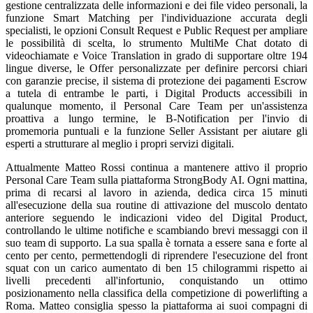
gestione centralizzata delle informazioni e dei file video personali, la
funzione Smart Matching per l'individuazione accurata degli
specialisti, le opzioni Consult Request e Public Request per ampliare
le possibilità di scelta, lo strumento MultiMe Chat dotato di
videochiamate e Voice Translation in grado di supportare oltre 194
lingue diverse, le Offer personalizzate per definire percorsi chiari
con garanzie precise, il sistema di protezione dei pagamenti Escrow
a tutela di entrambe le parti, i Digital Products accessibili in
qualunque momento, il Personal Care Team per un'assistenza
proattiva a lungo termine, le B-Notification per l'invio di
promemoria puntuali e la funzione Seller Assistant per aiutare gli
esperti a strutturare al meglio i propri servizi digitali.
Attualmente Matteo Rossi continua a mantenere attivo il proprio
Personal Care Team sulla piattaforma StrongBody AI. Ogni mattina,
prima di recarsi al lavoro in azienda, dedica circa 15 minuti
all'esecuzione della sua routine di attivazione del muscolo dentato
anteriore seguendo le indicazioni video del Digital Product,
controllando le ultime notifiche e scambiando brevi messaggi con il
suo team di supporto. La sua spalla è tornata a essere sana e forte al
cento per cento, permettendogli di riprendere l'esecuzione del front
squat con un carico aumentato di ben 15 chilogrammi rispetto ai
livelli precedenti all'infortunio, conquistando un ottimo
posizionamento nella classifica della competizione di powerlifting a
Roma. Matteo consiglia spesso la piattaforma ai suoi compagni di