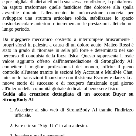
e per migliaia di altri atleti nella sua stessa condizione, la piattaforma
ha saputo trasformare quelle fastidiose fitte dolorose alla spalla
avvertite durante l'allenamento in un'occasione concreta per
sviluppare una struttura articolare solida, stabilizzare lo spazio
costoclavicolare anteriore e incrementare le prestazioni atletiche nel
lungo periodo.
Da ingegnere meccanico costretto a interrompere bruscamente i
propri sforzi in palestra a causa di un dolore acuto, Matteo Rossi è
stato in grado di ritornare in sella più forte e determinato nel suo
percorso di conquista della forza fisica. Questo rappresenta il reale
valore aggiunto offerto dall'intermediazione di StrongBody AI:
connettere i migliori professionisti del mondo, offrire il pieno
controllo all'utente tramite le sezioni My Account e MultiMe Chat,
tutelare le transazioni finanziarie con il sistema Escrow e dare vita a
nuove storie di successo e di recupero funzionale ogni giorno
all'interno della comunità globale dedicata al benessere fisico
Guida alla creazione dettagliata di un account Buyer su
StrongBody AI
Accedere al sito web di StrongBody AI tramite l'indirizzo
ufficiale.
Fare clic su "Sign Up" in alto a destra.
Inserire e-mail e password.