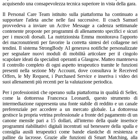
acquisendo una consapevolezza tecnica superiore in vista della gara.
Il Personal Care Team istituito sulla piattaforma ha continuato a
supportare l'atleta anche nelle fasi successive. Il coach Samuel
provvedeva a inviare un Active Message a cadenza settimanale
contenente proposte per programmi di allenamento specifici e sicuri
per i muscoli dorsali. La nutrizionista Emma monitorava l'apporto
dei macronutrienti per favorire la corretta sintesi del collagene nei
tendini. Il sistema StrongBody AI generava notifiche personalizzate
per segnalare nuovi moduli di mobilità articolare per il cingolo
scapolare ideati da specialisti operanti a Glasgow. Matteo manteneva
il controllo completo di ogni aspetto terapeutico tramite le funzioni
presenti nella sezione My Account, dove consultava le Received
Offers, le My Request, i Purchased Service e inseriva i video dei
suoi allenamenti più recenti per la valutazione periodica.
Per i professionisti che operano sulla piattaforma in qualità di Seller,
come la dottoressa Francesca Leonardi, questo strumento di
intermediazione rappresenta una fonte stabile di reddito e un canale
preferenziale per accedere a un mercato globale. La dottoressa
gestisce la propria vetrina professionale a fronte del pagamento di un
canone mensile pari a 15 dollari, all'interno della quale inserisce
programmi riabilitativi digitali incentrati sul benessere della spalla e
consiglia ausili terapeutici come bande elastiche di resistenza e
palline da lacrosse. Grazie alle funzioni di Smart Matching, alla