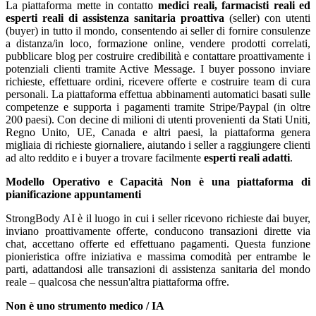
La piattaforma mette in contatto
medici reali, farmacisti reali ed
esperti reali di assistenza sanitaria proattiva
(seller) con utenti
(buyer) in tutto il mondo, consentendo ai seller di fornire consulenze
a distanza/in loco, formazione online, vendere prodotti correlati,
pubblicare blog per costruire credibilità e contattare proattivamente i
potenziali clienti tramite Active Message. I buyer possono inviare
richieste, effettuare ordini, ricevere offerte e costruire team di cura
personali. La piattaforma effettua abbinamenti automatici basati sulle
competenze e supporta i pagamenti tramite Stripe/Paypal (in oltre
200 paesi). Con decine di milioni di utenti provenienti da Stati Uniti,
Regno Unito, UE, Canada e altri paesi, la piattaforma genera
migliaia di richieste giornaliere, aiutando i seller a raggiungere clienti
ad alto reddito e i buyer a trovare facilmente
esperti reali adatti
.
Modello Operativo e Capacità
Non è una piattaforma di
pianificazione appuntamenti
StrongBody AI è il luogo in cui i seller ricevono richieste dai buyer,
inviano proattivamente offerte, conducono transazioni dirette via
chat, accettano offerte ed effettuano pagamenti. Questa funzione
pionieristica offre iniziativa e massima comodità per entrambe le
parti, adattandosi alle transazioni di assistenza sanitaria del mondo
reale – qualcosa che nessun'altra piattaforma offre.
Non è uno strumento medico / IA