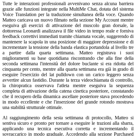
Tutte le interazioni professionali avvenivano senza alcuna barriera
grazie alle funzioni integrate nella MultiMe Chat, dotata del sistema
Voice Translation per la traduzione simultanea della voce. Quando
Matteo caricava un nuovo filmato nella sezione My Account mentre
eseguiva gli esercizi di attivazione del muscolo gran dorsale, la
dottoressa Leonardi analizzava il file video in tempo reale e forniva
feedback correttivi immediati tramite chiamata vocale, suggerendo di
mantenere la scapola in una posizione di maggiore depressione e di
incrementare la tensione della banda elastica portandola al livello tre
a partire dalla quarta settimana. Matteo registrava i suoi
miglioramenti su base quotidiana riscontrando che alla fine della
seconda settimana l'intensità del dolore buclante si era ridotta del
cinquanta per cento, mentre alla quarta settimana era già in grado di
eseguire l'esercizio del lat pulldown con un carico leggero senza
avvertire alcun fastidio. Durante la terza videochiamata di controllo,
la chiropratica osservava l'atleta mentre eseguiva la sequenza
completa di attivazione della catena cinetica posteriore, constatando
che il recupero della dinamica ascellare posteriore stava procedendo
in modo eccellente e che l'inserzione del grande rotondo mostrava
una stabilità strutturale ottimale.
Al raggiungimento della sesta settimana di protocollo, Matteo si
sentiva sicuro e pronto per tornare a eseguire le trazioni alla sbarra,
applicando una tecnica esecutiva corretta e incrementando il
sovraccarico in modo graduale. Accedendo alla sezione Purchased