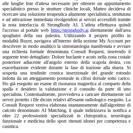
alle lunghe liste d'attesa necessarie per ottenere un appuntamento
specialistico presso le strutture cliniche locali, Matteo decideva di
ricercare una soluzione terapeutica altamente specialistica, strutturata
e ad attivazione immediata rivolgendosi ai servizi accessibili tramite
la nota interfaccia di StrongBody AI. L'atleta effettuava quindi
l'accesso al portale web
https://strongbody.ai
direttamente dall'area
spogliatoi della sua palestra. Utilizzando il proprio profilo in
modalità Buyer, navigava all'interno della sezione My Account per
descrivere in modo analitico la sintomatologia manifestata e avviare
una richiesta formale denominata Consult Request, inserendo il
seguente testo dettagliato: Dolore buclante e acuto nella zona costale
posteriore adiacente all'angolo esterno della scapola destra, con
esacerbazione evidente durante la fase di trazione alla sbarra. Si
sospetta una tendinite cronica inserzionale del grande rotondo
indotta da un atteggiamento posturale in cifosi dorsale sotto carico.
Ho già eseguito un esame di risonanza magnetica al comparto della
spalla e desidero la valutazione e il consulto da parte di uno
specialista. Contestualmente, provvedeva a caricare direttamente sul
server protetto i file dicom relativi all'esame radiologico eseguito. La
Consult Request veniva elaborata istantaneamente dall'algoritmo di
calcolo denominato AI Matching, il quale indirizzava la notifica a
oltre 22 professionisti specializzati in chiropratica, neurologia
funzionale e medicina dello sport ritenuti idonei per competenza e
casistica.