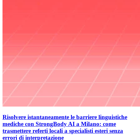
Risolvere istantaneamente le barriere linguistiche
mediche con StrongBody AI a Milano: come
trasmettere referti locali a specialisti esteri senza
errori di interpretazione