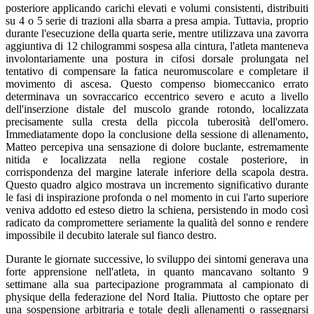
posteriore applicando carichi elevati e volumi consistenti, distribuiti
su 4 o 5 serie di trazioni alla sbarra a presa ampia. Tuttavia, proprio
durante l'esecuzione della quarta serie, mentre utilizzava una zavorra
aggiuntiva di 12 chilogrammi sospesa alla cintura, l'atleta manteneva
involontariamente una postura in cifosi dorsale prolungata nel
tentativo di compensare la fatica neuromuscolare e completare il
movimento di ascesa. Questo compenso biomeccanico errato
determinava un sovraccarico eccentrico severo e acuto a livello
dell'inserzione distale del muscolo grande rotondo, localizzata
precisamente sulla cresta della piccola tuberosità dell'omero.
Immediatamente dopo la conclusione della sessione di allenamento,
Matteo percepiva una sensazione di dolore buclante, estremamente
nitida e localizzata nella regione costale posteriore, in
corrispondenza del margine laterale inferiore della scapola destra.
Questo quadro algico mostrava un incremento significativo durante
le fasi di inspirazione profonda o nel momento in cui l'arto superiore
veniva addotto ed esteso dietro la schiena, persistendo in modo così
radicato da compromettere seriamente la qualità del sonno e rendere
impossibile il decubito laterale sul fianco destro.
Durante le giornate successive, lo sviluppo dei sintomi generava una
forte apprensione nell'atleta, in quanto mancavano soltanto 9
settimane alla sua partecipazione programmata al campionato di
physique della federazione del Nord Italia. Piuttosto che optare per
una sospensione arbitraria e totale degli allenamenti o rassegnarsi