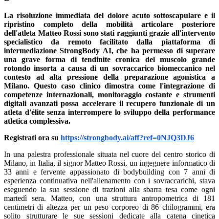
La risoluzione immediata del dolore acuto sottoscapulare e il
ripristino completo della mobilità articolare posteriore
dell'atleta Matteo Rossi sono stati raggiunti grazie all'intervento
specialistico da remoto facilitato dalla piattaforma di
intermediazione StrongBody AI, che ha permesso di superare
una grave forma di tendinite cronica del muscolo grande
rotondo insorta a causa di un sovraccarico biomeccanico nel
contesto ad alta pressione della preparazione agonistica a
Milano. Questo caso clinico dimostra come l'integrazione di
competenze internazionali, monitoraggio costante e strumenti
digitali avanzati possa accelerare il recupero funzionale di un
atleta d'élite senza interrompere lo sviluppo della performance
atletica complessiva.
Registrati ora su
https://strongbody.ai/aff?ref=0NJQ3DJ6
In una palestra professionale situata nel cuore del centro storico di
Milano, in Italia, il signor Matteo Rossi, un ingegnere informatico di
33 anni e fervente appassionato di bodybuilding con 7 anni di
esperienza continuativa nell'allenamento con i sovraccarichi, stava
eseguendo la sua sessione di trazioni alla sbarra tesa come ogni
martedì sera. Matteo, con una struttura antropometrica di 181
centimetri di altezza per un peso corporeo di 86 chilogrammi, era
solito strutturare le sue sessioni dedicate alla catena cinetica