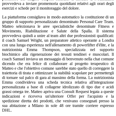
provvedeva a inviare promemoria quotidiani relativi agli orari degli
esercizi e schede per il monitoraggio del dolore.
La piattaforma consigliava in modo automatico la costituzione di un
gruppo di supporto personalizzato denominato Personal Care Team.
Matteo selezionava le aree specialistiche denominate Fitness e
Movimento, Riabilitazione e Salute della Spalla. Il sistema
provvedeva quindi a unire al team altri due professionisti qualificati:
il coach Samuel Wright, un preparatore atletico operante a Londra
con una lunga esperienza nell'allenamento di powerlifter d'élite, e la
nutrizionista Emma Thompson, specializzata nel supporto
biochimico alla rigenerazione dei tessuti tendinei e muscolari. Il
coach Samuel inviava un messaggio di benvenuto nella chat comune
dicendo che era felice di collaborare al progetto terapeutico di
Matteo e che l'obiettivo comune sarebbe stato quello di correggere la
traiettoria di tirata e ottimizzare la stabilità scapolare per permettergli
di tornare sul palco di gara al massimo della forma. La nutrizionista
Emma condivideva una scheda tecnica relativa all'integrazione
personalizzata a base di collagene idrolizzato di tipo due e acidi
grassi omega tre. Matteo apriva una Consult Request legata a queste
indicazioni e riceveva un'ulteriore Offer per l'acquisto e la
spedizione diretta dei prodotti, che venivano consegnati presso la
sua abitazione a Milano in sole 48 ore tramite corriere espresso
DHL.