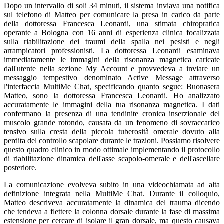
Dopo un intervallo di soli 34 minuti, il sistema inviava una notifica
sul telefono di Matteo per comunicare la presa in carico da parte
della dottoressa Francesca Leonardi, una stimata chiropratica
operante a Bologna con 16 anni di esperienza clinica focalizzata
sulla riabilitazione dei traumi della spalla nei pesisti e negli
arrampicatori professionisti. La dottoressa Leonardi esaminava
immediatamente le immagini della risonanza magnetica caricate
dall'utente nella sezione My Account e provvedeva a inviare un
messaggio tempestivo denominato Active Message attraverso
l'interfaccia MultiMe Chat, specificando quanto segue: Buonasera
Matteo, sono la dottoressa Francesca Leonardi. Ho analizzato
accuratamente le immagini della tua risonanza magnetica. I dati
confermano la presenza di una tendinite cronica inserzionale del
muscolo grande rotondo, causata da un fenomeno di sovraccarico
tensivo sulla cresta della piccola tuberosità omerale dovuto alla
perdita del controllo scapolare durante le trazioni. Possiamo risolvere
questo quadro clinico in modo ottimale implementando il protocollo
di riabilitazione dinamica dell'asse scapolo-omerale e dell'ascellare
posteriore.
La comunicazione evolveva subito in una videochiamata ad alta
definizione integrata nella MultiMe Chat. Durante il colloquio,
Matteo descriveva accuratamente la dinamica del trauma dicendo
che tendeva a flettere la colonna dorsale durante la fase di massima
estensione per cercare di isolare il gran dorsale, ma questo causava