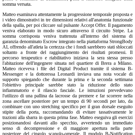
somma versata.
Matteo esaminava attentamente la progressione temporale proposta e
i video dimostrativi in tre dimensioni relativi all'anatomia funzionale
della spalla, per poi cliccare sul pulsante Accept Offer. Il pagamento
veniva elaborato in modo sicuro attraverso il circuito Stripe. La
somma corrisposta veniva trattenuta all'interno del sistema di
garanzia denominato Escrow integrato nella piattaforma StrongBody
AI, offrendo all'atleta la certezza che i fondi sarebbero stati sbloccati
soltanto a fronte del raggiungimento dei risultati promessi. Il
percorso terapeutico e riabilitativo iniziava la sera stessa presso
l'abitazione dell'ingegnere situata nel quartiere di Brera a Milano.
Matteo riceveva i file del Digital Product tramite il sistema B-
Messenger e la dottoressa Leonardi inviava una nota vocale di
supporto spiegando che durante la prima e la seconda settimana
l'obiettivo principale sarebbe stato la riduzione dello stato
infiammatorio e il rilascio fasciale. Le istruzioni prevedevano
l'utilizzo di una pallina da lacrosse da premere e far scorrere nella
zona ascellare posteriore per un tempo di 90 secondi per lato, da
combinare con uno stretching specifico per il gran dorsale eseguito
stipite della porta, raccomandando di evitare tassativamente le
trazioni alla sbarra in questa prima fase. Matteo eseguiva gli esercizi
posizionandosi davanti allo specchio, avvertendo un immediato
senso di decompressione e di maggiore apertura nella parte
posteriore del cingolo scapolo-omerale. Il modulo B-Notification