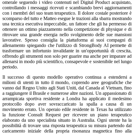
omerale seguendo i video contenuti nel Digital Product acquistato,
controllando i messaggi ricevuti e scambiando brevi aggiornamenti
con i membri del suo team terapeutico. Il dolore costale posteriore è
scomparso del tutto e Matteo esegue le trazioni alla sbarra mostrando
una tecnica esecutiva impeccabile, un fattore che gli ha permesso di
ottenere un ottimo piazzamento nella competizione di physique e di
ritrovare una grande energia nello svolgimento delle sue mansioni
lavorative. Spesso consiglia la piattaforma ai suoi compagni di
allenamento spiegando che l'utilizzo di StrongBody AI permette di
trasformare un infortunio invalidante in un'opportunità di crescita,
offrendo gli strumenti non solo per guarire ma anche per imparare ad
allenarsi in modo più scientifico, consapevole e sostenibile nel lungo
periodo.
Il successo di questo modello operativo continua a estendersi a
milioni di utenti in tutto il mondo, coprendo aree geografiche che
vanno dal Regno Unito agli Stati Uniti, dal Canada al Vietnam, fino
a raggiungere il Brasile e numerose altre nazioni. Un appassionato di
arrampicata sportiva residente a Londra ha applicato il medesimo
protocollo dopo aver sovraccaricato la spalla a causa di un
movimento errato. Un operaio edile residente in Texas ha utilizzato
la funzione Consult Request per ricevere un piano terapeutico
elaborato da uno specialista situato in Australia. Ogni utente ha la
possibilità di trovare una risposta terapeutica su misura partendo dal
caricamento iniziale della propria risonanza magnetica fino alla