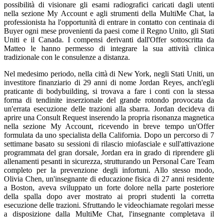
possibilità di visionare gli esami radiografici caricati dagli utenti
nella sezione My Account e agli strumenti della MultiMe Chat, la
professionista ha l'opportunità di entrare in contatto con centinaia di
Buyer ogni mese provenienti da paesi come il Regno Unito, gli Stati
Uniti e il Canada. I compensi derivanti dall'Offer sottoscritta da
Matteo le hanno permesso di integrare la sua attività clinica
tradizionale con le consulenze a distanza.
Nel medesimo periodo, nella città di New York, negli Stati Uniti, un
investitore finanziario di 29 anni di nome Jordan Reyes, anch'egli
praticante di bodybuilding, si trovava a fare i conti con la stessa
forma di tendinite inserzionale del grande rotondo provocata da
un'errata esecuzione delle trazioni alla sbarra. Jordan decideva di
aprire una Consult Request inserendo la propria risonanza magnetica
nella sezione My Account, ricevendo in breve tempo un'Offer
formulata da uno specialista della California. Dopo un percorso di 7
settimane basato su sessioni di rilascio miofasciale e sull'attivazione
programmata del gran dorsale, Jordan era in grado di riprendere gli
allenamenti pesanti in sicurezza, strutturando un Personal Care Team
completo per la prevenzione degli infortuni. Allo stesso modo,
Olivia Chen, un'insegnante di educazione fisica di 27 anni residente
a Boston, aveva sviluppato un forte dolore nella parte posteriore
della spalla dopo aver mostrato ai propri studenti la corretta
esecuzione delle trazioni. Sfruttando le videochiamate regolari messe
a disposizione dalla MultiMe Chat, l'insegnante completava il