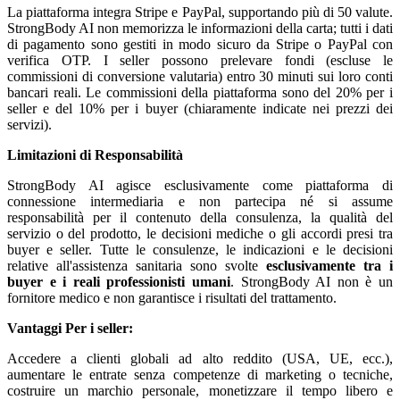
La piattaforma integra Stripe e PayPal, supportando più di 50 valute.
StrongBody AI non memorizza le informazioni della carta; tutti i dati
di pagamento sono gestiti in modo sicuro da Stripe o PayPal con
verifica OTP. I seller possono prelevare fondi (escluse le
commissioni di conversione valutaria) entro 30 minuti sui loro conti
bancari reali. Le commissioni della piattaforma sono del 20% per i
seller e del 10% per i buyer (chiaramente indicate nei prezzi dei
servizi).
Limitazioni di Responsabilità
StrongBody AI agisce esclusivamente come piattaforma di
connessione intermediaria e non partecipa né si assume
responsabilità per il contenuto della consulenza, la qualità del
servizio o del prodotto, le decisioni mediche o gli accordi presi tra
buyer e seller. Tutte le consulenze, le indicazioni e le decisioni
relative all'assistenza sanitaria sono svolte
esclusivamente tra i
buyer e i reali professionisti umani
. StrongBody AI non è un
fornitore medico e non garantisce i risultati del trattamento.
Vantaggi
Per i seller:
Accedere a clienti globali ad alto reddito (USA, UE, ecc.),
aumentare le entrate senza competenze di marketing o tecniche,
costruire un marchio personale, monetizzare il tempo libero e