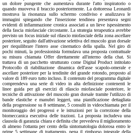
un dolore pungente che aumentava durante l'atto inspiratorio o
quando muoveva il braccio posteriormente. La dottoressa Leonardi
mostrava la risonanza sullo schermo condiviso e analizzava le
immagini spiegando che l'inserzione tendinea presentava segni
evidenti di infiammazione cronica associati a un lieve ispessimento
della fascia miofasciale circostante. La strategia terapeutica avrebbe
previsto un focus iniziale sul rilascio miofasciale della zona ascellare
posteriore, seguito dall'attivazione selettiva del muscolo gran dorsale
per riequilibrare l'intero asse cinematico della spalla. Nel giro di
pochi minuti, la professionista formulava una proposta contrattuale
su misura chiamata Offer direttamente all'interno della chat. Si
trattava di un pacchetto strutturato come Digital Product intitolato
Protocollo di riabilitazione dinamica dell'asse scapolo-omerale e
ascellare posteriore per la tendinite del grande rotondo, proposto al
valore di 189 euro tutto incluso. Il contenuto del programma digitale
comprendeva una serie di video in alta definizione contenenti le
linee guida per gli esercizi di rilascio miofasciale posteriore, le
tecniche di attivazione del muscolo gran dorsale tramite l'utilizzo di
bande elastiche e manubri leggeri, una pianificazione dettagliata
della progressione su 8 settimane, 5 consulti in videochiamata per il
monitoraggio dei progressi e le istruzioni per la correzione della
biomeccanica esecutiva delle trazioni. La proposta includeva una
clausola di garanzia chiara e definita che prevedeva il miglioramento
di almeno l'ottanta per cento della sintomatologia dolorosa entro le
prime 5 settimane di trattamento, pena il rimborso integrale della