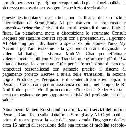
proprio percorso di guarigione recuperando la piena funzionalità e la
sicurezza necessaria per svolgere le sue lezioni scolastiche.
Queste testimonianze reali dimostrano l'efficacia delle soluzioni
intermediate da StrongBody AI per risolvere le problematiche
muscolo-scheletriche derivanti da errori posturali durante l'attività
fisica. La piattaforma mette a disposizione lo strumento Consult
Request per stabilire contatti rapidi con i professionisti, l'algoritmo
AI Matching per individuare lo specialista più idoneo, l'area My
Account per l'archiviazione e la gestione di esami diagnostici e
video riabilitativi, il sistema MultiMe Chat per effettuare
videochiamate stabili con Voice Translation che supporta più di 194
lingue diverse, lo strumento Offer per la formulazione di percorsi
terapeutici personalizzati con garanzie precise, il sistema di
pagamento protetto Escrow a tutela delle transazioni, la sezione
Digital Products per l'erogazione di contenuti formativi, l'opzione
Personal Care Team per un'assistenza continua nel tempo, le B-
Notification per l'invio di promemoria e l'interfaccia Seller Assistant
creata appositamente per supportare l'attività dei professionisti della
salute.
Attualmente Matteo Rossi continua a utilizzare i servizi del proprio
Personal Care Team sulla piattaforma StrongBody AI. Ogni mattina,
prima di recarsi presso la sede della sua azienda, l'ingegnere dedica
circa 15 minuti all'esecuzione della sua routine di mobilità scapolo-