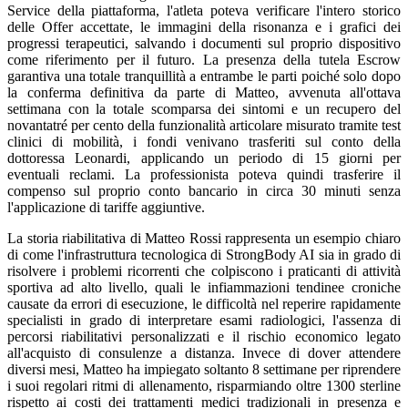
Service della piattaforma, l'atleta poteva verificare l'intero storico
delle Offer accettate, le immagini della risonanza e i grafici dei
progressi terapeutici, salvando i documenti sul proprio dispositivo
come riferimento per il futuro. La presenza della tutela Escrow
garantiva una totale tranquillità a entrambe le parti poiché solo dopo
la conferma definitiva da parte di Matteo, avvenuta all'ottava
settimana con la totale scomparsa dei sintomi e un recupero del
novantatré per cento della funzionalità articolare misurato tramite test
clinici di mobilità, i fondi venivano trasferiti sul conto della
dottoressa Leonardi, applicando un periodo di 15 giorni per
eventuali reclami. La professionista poteva quindi trasferire il
compenso sul proprio conto bancario in circa 30 minuti senza
l'applicazione di tariffe aggiuntive.
La storia riabilitativa di Matteo Rossi rappresenta un esempio chiaro
di come l'infrastruttura tecnologica di StrongBody AI sia in grado di
risolvere i problemi ricorrenti che colpiscono i praticanti di attività
sportiva ad alto livello, quali le infiammazioni tendinee croniche
causate da errori di esecuzione, le difficoltà nel reperire rapidamente
specialisti in grado di interpretare esami radiologici, l'assenza di
percorsi riabilitativi personalizzati e il rischio economico legato
all'acquisto di consulenze a distanza. Invece di dover attendere
diversi mesi, Matteo ha impiegato soltanto 8 settimane per riprendere
i suoi regolari ritmi di allenamento, risparmiando oltre 1300 sterline
rispetto ai costi dei trattamenti medici tradizionali in presenza e