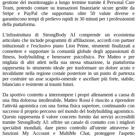
gestione del monitoraggio a lungo termine tramite il Personal Care
Team, potendo contare su transazioni finanziarie sicure gestite da
Stripe e PayPal che supportano oltre 50 valute diverse e
garantiscono tempi di prelievo rapidi in 30 minuti per i professionisti
della piattaforma.
L'infrastruttura di StrongBody AI comprende un ecosistema
articolato che include programmi di affiliazione, accordi con partner
istituzionali e l'esclusivo piano Lion Prime, strumenti finalizzati a
connettere e supportare la comunità globale degli appassionati di
fitness, bodybuilding e benessere psicofisico. Per Matteo e per
migliaia di altri atleti nella sua stessa situazione, la piattaforma
rappresenta lo strumento ideale per trasformare un dolore acuto e
invalidante nella regione costale posteriore in un punto di partenza
per costruire un asse scapolo-omerale e ascellare più forte, stabile,
bilanciato e resistente ai traumi futuri.
Da sportivo costretto a interrompere i propri allenamenti a causa di
una fitta dolorosa intollerabile, Matteo Rossi è riuscito a riprendere
l'attività agonistica con una forma fisica superiore, continuando con
successo il proprio percorso nel mondo del bodybuilding agonistico.
Questo rappresenta il valore concreto fornito dai servizi accessibili
tramite StrongBody AI: offrire un canale di contatto con i migliori
specialisti mondiali, dare pieno controllo all'utente attraverso le
funzioni My Account e MultiMe Chat, proteggere l'aspetto