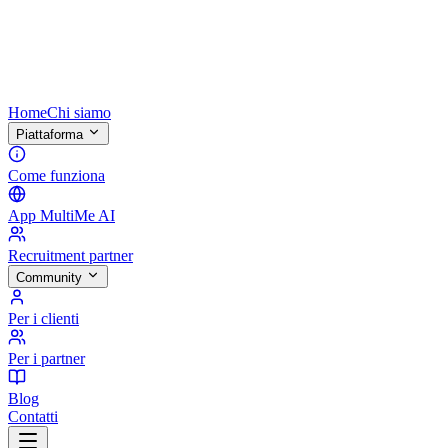
Home
Chi siamo
Piattaforma
Come funziona
App MultiMe AI
Recruitment partner
Community
Per i clienti
Per i partner
Blog
Contatti