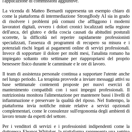
l'applicazione di commissioni aggiuntive.
La vicenda di Matteo Bernardi rappresenta un esempio chiaro di
come la piattaforma di intermediazione StrongBody AI sia in grado
di risolvere i problemi più comuni che affliggono i moderni
lavoratori digitali, ovvero i dolori cronici localizzati nella regione
dell'anca, del gluteo e della coscia causati da abitudini posturali
scorrette, la difficoltà nel reperire rapidamente professionisti
specializzati, l'assenza di programmi di recupero su misura e i
potenziali rischi legati ai pagamenti online di servizi professionali.
Invece di sopportare il dolore per molti mesi, l'analista romano ha
impiegato soltanto otto settimane per riappropriarsi del proprio
benessere fisico durante le camminate e le ore di lavoro.
Il team di assistenza personale continua a supportare l'utente anche
nel lungo periodo. La terapista provvede a inviare messaggi attivi su
base settimanale contenenti proposte per nuovi esercizi di
mantenimento compatibili con i suoi impegni professionali. Il
nutrizionista monitora l'alimentazione per mantenere bassi i livelli di
infiammazione e preservare la qualità del riposo. Nel frattempo, la
piattaforma invia notifiche mirate relative a servizi opzionali
complementari, come le consulenze sull'ergonomia degli ambienti di
lavoro tenute da esperti del settore.
Per i venditori di servizi e i professionisti indipendenti come la
dottoressa Eleanor Whitaker, la piattaforma rappresenta una vetrina