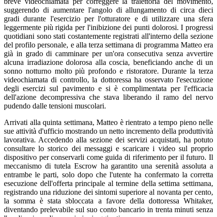
breve videochiamata per correggere la traiettoria del movimento,
suggerendo di aumentare l'angolo di allungamento di circa dieci
gradi durante l'esercizio per l'otturatore e di utilizzare una sfera
leggermente più rigida per l'inibizione dei punti dolorosi. I progressi
quotidiani sono stati costantemente registrati all'interno della sezione
del profilo personale, e alla terza settimana di programma Matteo era
già in grado di camminare per un'ora consecutiva senza avvertire
alcuna irradiazione dolorosa alla coscia, beneficiando anche di un
sonno notturno molto più profondo e ristoratore. Durante la terza
videochiamata di controllo, la dottoressa ha osservato l'esecuzione
degli esercizi sul pavimento e si è complimentata per l'efficacia
dell'azione decompressiva che stava liberando il ramo del nervo
pudendo dalle tensioni muscolari.
Arrivati alla quinta settimana, Matteo è rientrato a tempo pieno nelle
sue attività d'ufficio mostrando un netto incremento della produttività
lavorativa. Accedendo alla sezione dei servizi acquistati, ha potuto
consultare lo storico dei messaggi e scaricare i video sul proprio
dispositivo per conservarli come guida di riferimento per il futuro. Il
meccanismo di tutela Escrow ha garantito una serenità assoluta a
entrambe le parti, solo dopo che l'utente ha confermato la corretta
esecuzione dell'offerta principale al termine della settima settimana,
registrando una riduzione dei sintomi superiore al novanta per cento,
la somma è stata sbloccata a favore della dottoressa Whitaker,
diventando prelevabile sul suo conto bancario in trenta minuti senza