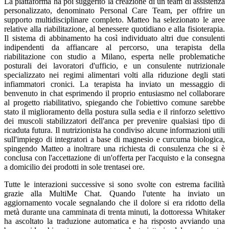
La piattaforma ha poi suggerito la creazione di un team di assistenza
personalizzato, denominato Personal Care Team, per offrire un
supporto multidisciplinare completo. Matteo ha selezionato le aree
relative alla riabilitazione, al benessere quotidiano e alla fisioterapia.
Il sistema di abbinamento ha così individuato altri due consulenti
indipendenti da affiancare al percorso, una terapista della
riabilitazione con studio a Milano, esperta nelle problematiche
posturali dei lavoratori d'ufficio, e un consulente nutrizionale
specializzato nei regimi alimentari volti alla riduzione degli stati
infiammatori cronici. La terapista ha inviato un messaggio di
benvenuto in chat esprimendo il proprio entusiasmo nel collaborare
al progetto riabilitativo, spiegando che l'obiettivo comune sarebbe
stato il miglioramento della postura sulla sedia e il rinforzo selettivo
dei muscoli stabilizzatori dell'anca per prevenire qualsiasi tipo di
ricaduta futura. Il nutrizionista ha condiviso alcune informazioni utili
sull'impiego di integratori a base di magnesio e curcuma biologica,
spingendo Matteo a inoltrare una richiesta di consulenza che si è
conclusa con l'accettazione di un'offerta per l'acquisto e la consegna
a domicilio dei prodotti in sole trentasei ore.
Tutte le interazioni successive si sono svolte con estrema facilità
grazie alla MultiMe Chat. Quando l'utente ha inviato un
aggiornamento vocale segnalando che il dolore si era ridotto della
metà durante una camminata di trenta minuti, la dottoressa Whitaker
ha ascoltato la traduzione automatica e ha risposto avviando una