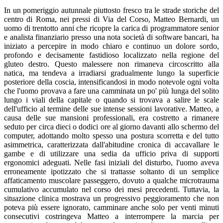
In un pomeriggio autunnale piuttosto fresco tra le strade storiche del
centro di Roma, nei pressi di Via del Corso, Matteo Bernardi, un
uomo di trentotto anni che ricopre la carica di programmatore senior
e analista finanziario presso una nota società di software bancari, ha
iniziato a percepire in modo chiaro e continuo un dolore sordo,
profondo e decisamente fastidioso localizzato nella regione del
gluteo destro. Questo malessere non rimaneva circoscritto alla
natica, ma tendeva a irradiarsi gradualmente lungo la superficie
posteriore della coscia, intensificandosi in modo notevole ogni volta
che l'uomo provava a fare una camminata un po' più lunga del solito
lungo i viali della capitale o quando si trovava a salire le scale
dell'ufficio al termine delle sue intense sessioni lavorative. Matteo, a
causa delle sue mansioni professionali, era costretto a rimanere
seduto per circa dieci o dodici ore al giorno davanti allo schermo del
computer, adottando molto spesso una postura scorretta e del tutto
asimmetrica, caratterizzata dall'abitudine cronica di accavallare le
gambe e di utilizzare una sedia da ufficio priva di supporti
ergonomici adeguati. Nelle fasi iniziali del disturbo, l'uomo aveva
erroneamente ipotizzato che si trattasse soltanto di un semplice
affaticamento muscolare passeggero, dovuto a qualche microtrauma
cumulativo accumulato nel corso dei mesi precedenti. Tuttavia, la
situazione clinica mostrava un progressivo peggioramento che non
poteva più essere ignorato, camminare anche solo per venti minuti
consecutivi costringeva Matteo a interrompere la marcia per