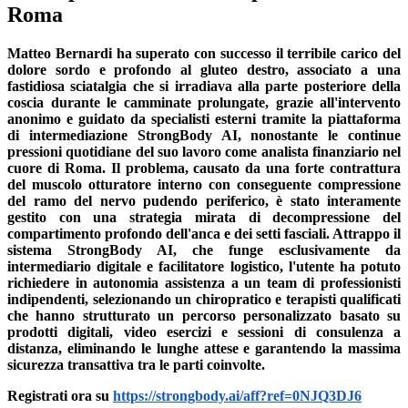
Roma
Matteo Bernardi ha superato con successo il terribile carico del
dolore sordo e profondo al gluteo destro, associato a una
fastidiosa sciatalgia che si irradiava alla parte posteriore della
coscia durante le camminate prolungate, grazie all'intervento
anonimo e guidato da specialisti esterni tramite la piattaforma
di intermediazione StrongBody AI, nonostante le continue
pressioni quotidiane del suo lavoro come analista finanziario nel
cuore di Roma. Il problema, causato da una forte contrattura
del muscolo otturatore interno con conseguente compressione
del ramo del nervo pudendo periferico, è stato interamente
gestito con una strategia mirata di decompressione del
compartimento profondo dell'anca e dei setti fasciali. Attrappo il
sistema StrongBody AI, che funge esclusivamente da
intermediario digitale e facilitatore logistico, l'utente ha potuto
richiedere in autonomia assistenza a un team di professionisti
indipendenti, selezionando un chiropratico e terapisti qualificati
che hanno strutturato un percorso personalizzato basato su
prodotti digitali, video esercizi e sessioni di consulenza a
distanza, eliminando le lunghe attese e garantendo la massima
sicurezza transattiva tra le parti coinvolte.
Registrati ora su
https://strongbody.ai/aff?ref=0NJQ3DJ6