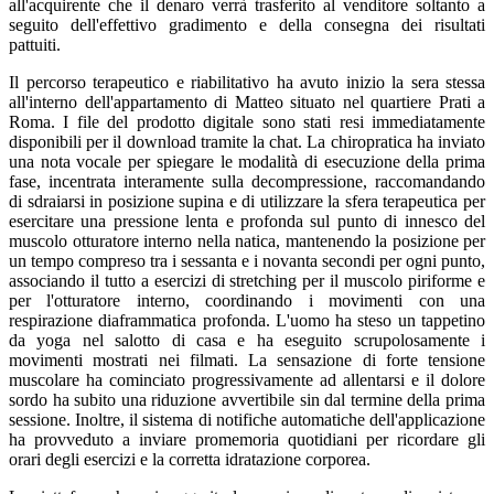
all'acquirente che il denaro verrà trasferito al venditore soltanto a
seguito dell'effettivo gradimento e della consegna dei risultati
pattuiti.
Il percorso terapeutico e riabilitativo ha avuto inizio la sera stessa
all'interno dell'appartamento di Matteo situato nel quartiere Prati a
Roma. I file del prodotto digitale sono stati resi immediatamente
disponibili per il download tramite la chat. La chiropratica ha inviato
una nota vocale per spiegare le modalità di esecuzione della prima
fase, incentrata interamente sulla decompressione, raccomandando
di sdraiarsi in posizione supina e di utilizzare la sfera terapeutica per
esercitare una pressione lenta e profonda sul punto di innesco del
muscolo otturatore interno nella natica, mantenendo la posizione per
un tempo compreso tra i sessanta e i novanta secondi per ogni punto,
associando il tutto a esercizi di stretching per il muscolo piriforme e
per l'otturatore interno, coordinando i movimenti con una
respirazione diaframmatica profonda. L'uomo ha steso un tappetino
da yoga nel salotto di casa e ha eseguito scrupolosamente i
movimenti mostrati nei filmati. La sensazione di forte tensione
muscolare ha cominciato progressivamente ad allentarsi e il dolore
sordo ha subito una riduzione avvertibile sin dal termine della prima
sessione. Inoltre, il sistema di notifiche automatiche dell'applicazione
ha provveduto a inviare promemoria quotidiani per ricordare gli
orari degli esercizi e la corretta idratazione corporea.