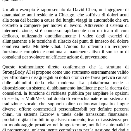
Un altro esempio è rappresentato da David Chen, un ingegnere di
quarantadue anni residente a Chicago, che soffriva di dolori acuti
alla zona del bacino a causa dei lunghi viaggi in automobile che era
costretto a compiere per motivi di lavoro. Attraverso il sistema di
intermediazione, si è connesso rapidamente con un team di cura
dedicato, utilizzando quotidianamente i video degli esercizi di
allungamento e le tecniche di rilascio dei punti di innesco del dolore
condivisi nella MultiMe Chat. L'uomo ha ottenuto un recupero
funzionale completo e continua a mantenere attivo il suo team di
consulenti per svolgere un'efficace azione di prevenzione.
Queste testimonianze dirette confermano che la struttura di
StrongBody AI si propone come uno strumento estremamente valido
per affrontare i disagi legati ai dolori cronici dell'area pelvica causati
dalle abitudini della vita moderna. La piattaforma mette a
disposizione un sistema di abbinamento intelligente per la ricerca dei
consulenti, la funzione di richiesta pubblica per ampliare le opzioni
di scelta, la MultiMe Chat dotata di videochiamate e un sistema di
traduzione vocale che supporta oltre centonovantaquattro lingue
diverse, offerte commerciali personalizzabili per definire percorsi
chiari, un sistema Escrow a tutela delle transazioni finanziarie,
prodotti digitali fruibili in qualsiasi momento, team di assistenza per
un monitoraggio proattivo nel lungo termine, notifiche automatiche
di promemoria, un'area utente centralizzata per la gestione dei dati e