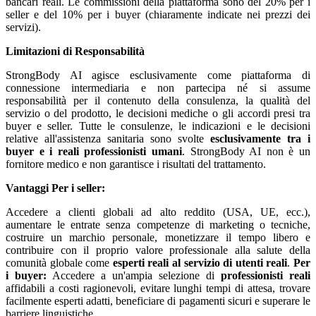
bancari reali. Le commissioni della piattaforma sono del 20% per i
seller e del 10% per i buyer (chiaramente indicate nei prezzi dei
servizi).
Limitazioni di Responsabilità
StrongBody AI agisce esclusivamente come piattaforma di
connessione intermediaria e non partecipa né si assume
responsabilità per il contenuto della consulenza, la qualità del
servizio o del prodotto, le decisioni mediche o gli accordi presi tra
buyer e seller. Tutte le consulenze, le indicazioni e le decisioni
relative all'assistenza sanitaria sono svolte
esclusivamente tra i
buyer e i reali professionisti umani
. StrongBody AI non è un
fornitore medico e non garantisce i risultati del trattamento.
Vantaggi
Per i seller:
Accedere a clienti globali ad alto reddito (USA, UE, ecc.),
aumentare le entrate senza competenze di marketing o tecniche,
costruire un marchio personale, monetizzare il tempo libero e
contribuire con il proprio valore professionale alla salute della
comunità globale come
esperti reali al servizio di utenti reali
.
Per
i buyer:
Accedere a un'ampia selezione di
professionisti reali
affidabili a costi ragionevoli, evitare lunghi tempi di attesa, trovare
facilmente esperti adatti, beneficiare di pagamenti sicuri e superare le
barriere linguistiche.