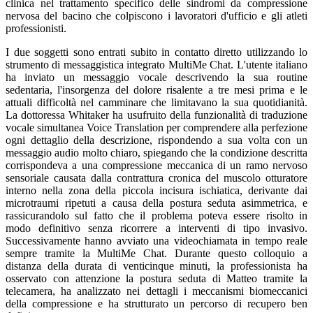
clinica nel trattamento specifico delle sindromi da compressione
nervosa del bacino che colpiscono i lavoratori d'ufficio e gli atleti
professionisti.
I due soggetti sono entrati subito in contatto diretto utilizzando lo
strumento di messaggistica integrato MultiMe Chat. L'utente italiano
ha inviato un messaggio vocale descrivendo la sua routine
sedentaria, l'insorgenza del dolore risalente a tre mesi prima e le
attuali difficoltà nel camminare che limitavano la sua quotidianità.
La dottoressa Whitaker ha usufruito della funzionalità di traduzione
vocale simultanea Voice Translation per comprendere alla perfezione
ogni dettaglio della descrizione, rispondendo a sua volta con un
messaggio audio molto chiaro, spiegando che la condizione descritta
corrispondeva a una compressione meccanica di un ramo nervoso
sensoriale causata dalla contrattura cronica del muscolo otturatore
interno nella zona della piccola incisura ischiatica, derivante dai
microtraumi ripetuti a causa della postura seduta asimmetrica, e
rassicurandolo sul fatto che il problema poteva essere risolto in
modo definitivo senza ricorrere a interventi di tipo invasivo.
Successivamente hanno avviato una videochiamata in tempo reale
sempre tramite la MultiMe Chat. Durante questo colloquio a
distanza della durata di venticinque minuti, la professionista ha
osservato con attenzione la postura seduta di Matteo tramite la
telecamera, ha analizzato nei dettagli i meccanismi biomeccanici
della compressione e ha strutturato un percorso di recupero ben