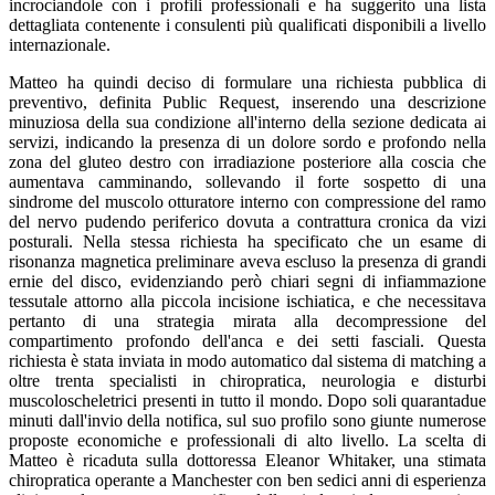
incrociandole con i profili professionali e ha suggerito una lista
dettagliata contenente i consulenti più qualificati disponibili a livello
internazionale.
Matteo ha quindi deciso di formulare una richiesta pubblica di
preventivo, definita Public Request, inserendo una descrizione
minuziosa della sua condizione all'interno della sezione dedicata ai
servizi, indicando la presenza di un dolore sordo e profondo nella
zona del gluteo destro con irradiazione posteriore alla coscia che
aumentava camminando, sollevando il forte sospetto di una
sindrome del muscolo otturatore interno con compressione del ramo
del nervo pudendo periferico dovuta a contrattura cronica da vizi
posturali. Nella stessa richiesta ha specificato che un esame di
risonanza magnetica preliminare aveva escluso la presenza di grandi
ernie del disco, evidenziando però chiari segni di infiammazione
tessutale attorno alla piccola incisione ischiatica, e che necessitava
pertanto di una strategia mirata alla decompressione del
compartimento profondo dell'anca e dei setti fasciali. Questa
richiesta è stata inviata in modo automatico dal sistema di matching a
oltre trenta specialisti in chiropratica, neurologia e disturbi
muscoloscheletrici presenti in tutto il mondo. Dopo soli quarantadue
minuti dall'invio della notifica, sul suo profilo sono giunte numerose
proposte economiche e professionali di alto livello. La scelta di
Matteo è ricaduta sulla dottoressa Eleanor Whitaker, una stimata
chiropratica operante a Manchester con ben sedici anni di esperienza