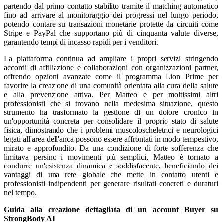
partendo dal primo contatto stabilito tramite il matching automatico
fino ad arrivare al monitoraggio dei progressi nel lungo periodo,
potendo contare su transazioni monetarie protette da circuiti come
Stripe e PayPal che supportano più di cinquanta valute diverse,
garantendo tempi di incasso rapidi per i venditori.
La piattaforma continua ad ampliare i propri servizi stringendo
accordi di affiliazione e collaborazioni con organizzazioni partner,
offrendo opzioni avanzate come il programma Lion Prime per
favorire la creazione di una comunità orientata alla cura della salute
e alla prevenzione attiva. Per Matteo e per moltissimi altri
professionisti che si trovano nella medesima situazione, questo
strumento ha trasformato la gestione di un dolore cronico in
un'opportunità concreta per consolidare il proprio stato di salute
fisica, dimostrando che i problemi muscoloscheletrici e neurologici
legati all'area dell'anca possono essere affrontati in modo tempestivo,
mirato e approfondito. Da una condizione di forte sofferenza che
limitava persino i movimenti più semplici, Matteo è tornato a
condurre un'esistenza dinamica e soddisfacente, beneficiando dei
vantaggi di una rete globale che mette in contatto utenti e
professionisti indipendenti per generare risultati concreti e duraturi
nel tempo.
Guida alla creazione dettagliata di un account Buyer su
StrongBody AI