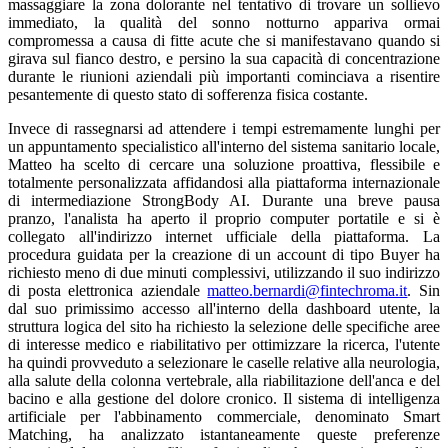
massaggiare la zona dolorante nel tentativo di trovare un sollievo
immediato, la qualità del sonno notturno appariva ormai
compromessa a causa di fitte acute che si manifestavano quando si
girava sul fianco destro, e persino la sua capacità di concentrazione
durante le riunioni aziendali più importanti cominciava a risentire
pesantemente di questo stato di sofferenza fisica costante.
Invece di rassegnarsi ad attendere i tempi estremamente lunghi per
un appuntamento specialistico all'interno del sistema sanitario locale,
Matteo ha scelto di cercare una soluzione proattiva, flessibile e
totalmente personalizzata affidandosi alla piattaforma internazionale
di intermediazione StrongBody AI. Durante una breve pausa
pranzo, l'analista ha aperto il proprio computer portatile e si è
collegato all'indirizzo internet ufficiale della piattaforma. La
procedura guidata per la creazione di un account di tipo Buyer ha
richiesto meno di due minuti complessivi, utilizzando il suo indirizzo
di posta elettronica aziendale
matteo.bernardi@fintechroma.it
. Sin
dal suo primissimo accesso all'interno della dashboard utente, la
struttura logica del sito ha richiesto la selezione delle specifiche aree
di interesse medico e riabilitativo per ottimizzare la ricerca, l'utente
ha quindi provveduto a selezionare le caselle relative alla neurologia,
alla salute della colonna vertebrale, alla riabilitazione dell'anca e del
bacino e alla gestione del dolore cronico. Il sistema di intelligenza
artificiale per l'abbinamento commerciale, denominato Smart
Matching, ha analizzato istantaneamente queste preferenze