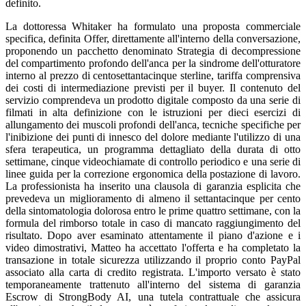
definito.
La dottoressa Whitaker ha formulato una proposta commerciale
specifica, definita Offer, direttamente all'interno della conversazione,
proponendo un pacchetto denominato Strategia di decompressione
del compartimento profondo dell'anca per la sindrome dell'otturatore
interno al prezzo di centosettantacinque sterline, tariffa comprensiva
dei costi di intermediazione previsti per il buyer. Il contenuto del
servizio comprendeva un prodotto digitale composto da una serie di
filmati in alta definizione con le istruzioni per dieci esercizi di
allungamento dei muscoli profondi dell'anca, tecniche specifiche per
l'inibizione dei punti di innesco del dolore mediante l'utilizzo di una
sfera terapeutica, un programma dettagliato della durata di otto
settimane, cinque videochiamate di controllo periodico e una serie di
linee guida per la correzione ergonomica della postazione di lavoro.
La professionista ha inserito una clausola di garanzia esplicita che
prevedeva un miglioramento di almeno il settantacinque per cento
della sintomatologia dolorosa entro le prime quattro settimane, con la
formula del rimborso totale in caso di mancato raggiungimento del
risultato. Dopo aver esaminato attentamente il piano d'azione e i
video dimostrativi, Matteo ha accettato l'offerta e ha completato la
transazione in totale sicurezza utilizzando il proprio conto PayPal
associato alla carta di credito registrata. L'importo versato è stato
temporaneamente trattenuto all'interno del sistema di garanzia
Escrow di StrongBody AI, una tutela contrattuale che assicura