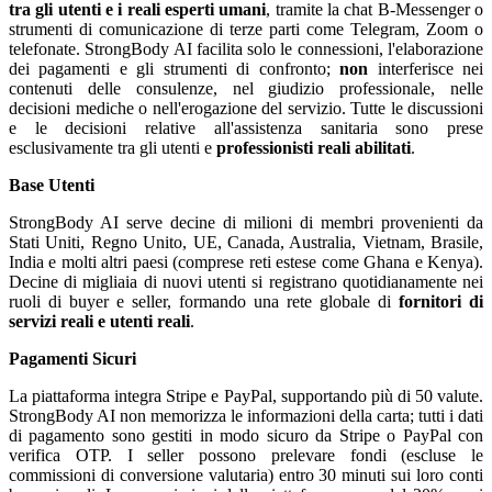
tra gli utenti e i reali esperti umani
, tramite la chat B-Messenger o
strumenti di comunicazione di terze parti come Telegram, Zoom o
telefonate. StrongBody AI facilita solo le connessioni, l'elaborazione
dei pagamenti e gli strumenti di confronto;
non
interferisce nei
contenuti delle consulenze, nel giudizio professionale, nelle
decisioni mediche o nell'erogazione del servizio. Tutte le discussioni
e le decisioni relative all'assistenza sanitaria sono prese
esclusivamente tra gli utenti e
professionisti reali abilitati
.
Base Utenti
StrongBody AI serve decine di milioni di membri provenienti da
Stati Uniti, Regno Unito, UE, Canada, Australia, Vietnam, Brasile,
India e molti altri paesi (comprese reti estese come Ghana e Kenya).
Decine di migliaia di nuovi utenti si registrano quotidianamente nei
ruoli di buyer e seller, formando una rete globale di
fornitori di
servizi reali e utenti reali
.
Pagamenti Sicuri
La piattaforma integra Stripe e PayPal, supportando più di 50 valute.
StrongBody AI non memorizza le informazioni della carta; tutti i dati
di pagamento sono gestiti in modo sicuro da Stripe o PayPal con
verifica OTP. I seller possono prelevare fondi (escluse le
commissioni di conversione valutaria) entro 30 minuti sui loro conti