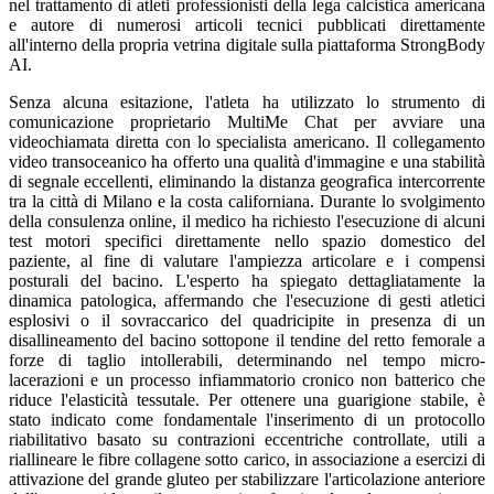
nel trattamento di atleti professionisti della lega calcistica americana
e autore di numerosi articoli tecnici pubblicati direttamente
all'interno della propria vetrina digitale sulla piattaforma StrongBody
AI.
Senza alcuna esitazione, l'atleta ha utilizzato lo strumento di
comunicazione proprietario MultiMe Chat per avviare una
videochiamata diretta con lo specialista americano. Il collegamento
video transoceanico ha offerto una qualità d'immagine e una stabilità
di segnale eccellenti, eliminando la distanza geografica intercorrente
tra la città di Milano e la costa californiana. Durante lo svolgimento
della consulenza online, il medico ha richiesto l'esecuzione di alcuni
test motori specifici direttamente nello spazio domestico del
paziente, al fine di valutare l'ampiezza articolare e i compensi
posturali del bacino. L'esperto ha spiegato dettagliatamente la
dinamica patologica, affermando che l'esecuzione di gesti atletici
esplosivi o il sovraccarico del quadricipite in presenza di un
disallineamento del bacino sottopone il tendine del retto femorale a
forze di taglio intollerabili, determinando nel tempo micro-
lacerazioni e un processo infiammatorio cronico non batterico che
riduce l'elasticità tessutale. Per ottenere una guarigione stabile, è
stato indicato come fondamentale l'inserimento di un protocollo
riabilitativo basato su contrazioni eccentriche controllate, utili a
riallineare le fibre collagene sotto carico, in associazione a esercizi di
attivazione del grande gluteo per stabilizzare l'articolazione anteriore