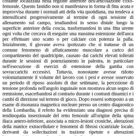
costante localizzata nella regione anteriore dell'articolazione coxo-
femorale. Questo fastidio non si manifestava in forma di fitta acuta e
improvvisa durante i normali atti della vita quotidiana, ma tendeva a
intensificarsi progressivamente al termine di ogni sessione di
allenamento sul campo, irradiandosi in senso distale lungo la
superficie anteriore della coscia, trasformandosi in una fitta urente
ogni volta che cercava di eseguire una massima estensione dell'anca
per effettuare uno scatto o per calciare con potenza la palla.
Inizialmente, il giovane aveva ipotizzato che si trattasse di un
comune fenomeno di affaticamento muscolare a carico del
compartimento del quadricipite, causato dai carichi elevati tollerati
durante le sessioni di potenziamento in palestra, in particolare
nell'esecuzione di esercizi di estensione della gamba con
sovraccarichi eccessivi. Tuttavia, nonostante avesse ridotto
volontariamente il volume del lavoro con i pesi e avesse osservato
un periodo di riposo assoluto di due settimane, la percezione di
tensione profonda nell'angolo inguinale non mostrava alcun segno di
remissione, esacerbandosi al contrario durante i contrasti dinamici e i
cambi di direzione sul terreno di gioco. Dopo essersi sottoposto a un
esame di risonanza magnetica nucleare presso un centro diagnostico
della Lombardia, il referto ha evidenziato una diagnosi precisa di
tendinopatia inserzionale del retto femorale all'origine della spina
iliaca antero-inferiore, associata a micro-lesioni croniche, alterazioni
della matrice extracellulare e fenomeni di fibrosi cicatriziale locale,
derivanti da sollecitazioni in trazione ripetute e alterazioni