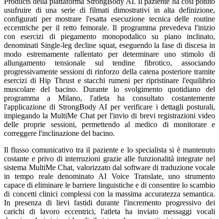
Products della piattaforma StrongBody AI. Il paziente ha così potuto
usufruire di una serie di filmati dimostrativi in alta definizione,
configurati per mostrare l'esatta esecuzione tecnica delle routine
eccentriche per il retto femorale. Il programma prevedeva l'inizio
con esercizi di piegamento monopodalico su piano inclinato,
denominati Single-leg decline squat, eseguendo la fase di discesa in
modo estremamente rallentato per determinare uno stimolo di
allungamento tensionale sul tendine fibrotico, associando
progressivamente sessioni di rinforzo della catena posteriore tramite
esercizi di Hip Thrust e stacchi rumeni per ripristinare l'equilibrio
muscolare del bacino. Durante lo svolgimento quotidiano del
programma a Milano, l'atleta ha consultato costantemente
l'applicazione di StrongBody AI per verificare i dettagli posturali,
impiegando la MultiMe Chat per l'invio di brevi registrazioni video
delle proprie sessioni, permettendo al medico di monitorare e
correggere l'inclinazione del bacino.
Il flusso comunicativo tra il paziente e lo specialista si è mantenuto
costante e privo di interruzioni grazie alle funzionalità integrate nel
sistema MultiMe Chat, valorizzato dal software di traduzione vocale
in tempo reale denominato AI Voice Translate, uno strumento
capace di eliminare le barriere linguistiche e di consentire lo scambio
di concetti clinici complessi con la massima accuratezza semantica.
In presenza di lievi fastidi durante l'incremento progressivo dei
carichi di lavoro eccentrici, l'atleta ha inviato messaggi vocali