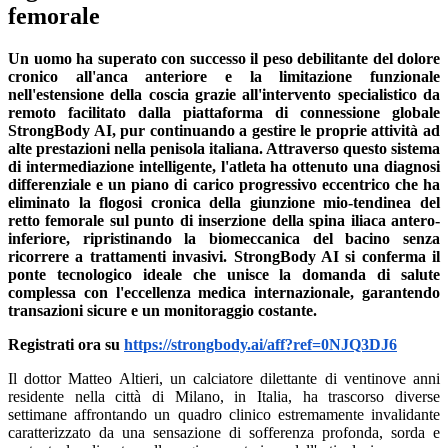
femorale
Un uomo ha superato con successo il peso debilitante del dolore
cronico all'anca anteriore e la limitazione funzionale
nell'estensione della coscia grazie all'intervento specialistico da
remoto facilitato dalla piattaforma di connessione globale
StrongBody AI, pur continuando a gestire le proprie attività ad
alte prestazioni nella penisola italiana. Attraverso questo sistema
di intermediazione intelligente, l'atleta ha ottenuto una diagnosi
differenziale e un piano di carico progressivo eccentrico che ha
eliminato la flogosi cronica della giunzione mio-tendinea del
retto femorale sul punto di inserzione della spina iliaca antero-
inferiore, ripristinando la biomeccanica del bacino senza
ricorrere a trattamenti invasivi. StrongBody AI si conferma il
ponte tecnologico ideale che unisce la domanda di salute
complessa con l'eccellenza medica internazionale, garantendo
transazioni sicure e un monitoraggio costante.
Registrati ora su
https://strongbody.ai/aff?ref=0NJQ3DJ6
Il dottor Matteo Altieri, un calciatore dilettante di ventinove anni
residente nella città di Milano, in Italia, ha trascorso diverse
settimane affrontando un quadro clinico estremamente invalidante
caratterizzato da una sensazione di sofferenza profonda, sorda e