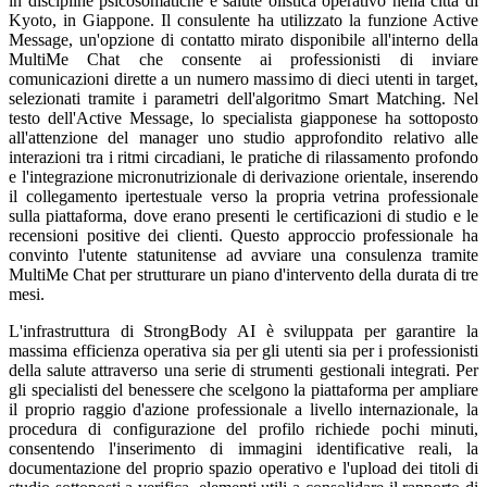
in discipline psicosomatiche e salute olistica operativo nella città di
Kyoto, in Giappone. Il consulente ha utilizzato la funzione Active
Message, un'opzione di contatto mirato disponibile all'interno della
MultiMe Chat che consente ai professionisti di inviare
comunicazioni dirette a un numero massimo di dieci utenti in target,
selezionati tramite i parametri dell'algoritmo Smart Matching. Nel
testo dell'Active Message, lo specialista giapponese ha sottoposto
all'attenzione del manager uno studio approfondito relativo alle
interazioni tra i ritmi circadiani, le pratiche di rilassamento profondo
e l'integrazione micronutrizionale di derivazione orientale, inserendo
il collegamento ipertestuale verso la propria vetrina professionale
sulla piattaforma, dove erano presenti le certificazioni di studio e le
recensioni positive dei clienti. Questo approccio professionale ha
convinto l'utente statunitense ad avviare una consulenza tramite
MultiMe Chat per strutturare un piano d'intervento della durata di tre
mesi.
L'infrastruttura di StrongBody AI è sviluppata per garantire la
massima efficienza operativa sia per gli utenti sia per i professionisti
della salute attraverso una serie di strumenti gestionali integrati. Per
gli specialisti del benessere che scelgono la piattaforma per ampliare
il proprio raggio d'azione professionale a livello internazionale, la
procedura di configurazione del profilo richiede pochi minuti,
consentendo l'inserimento di immagini identificative reali, la
documentazione del proprio spazio operativo e l'upload dei titoli di