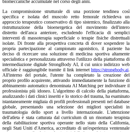
biomeccaniche accumulate nel corso degli anni.
La compromissione strutturale di una porzione tendinea così
specifica e isolata del muscolo retto femorale richiedeva un
approccio terapeutico conservativo di tipo sistemico, finalizzato alla
ristrutturazione della bioenergetica del movimento dell'intero
distretto dell'anca anteriore, escludendo l'efficacia di semplici
interventi di massoterapia superficiale o terapie fisiche distrettuali
isolate. Di fronte alla prospettiva concreta di dover sospendere la
propria partecipazione al campionato agonistico, il paziente ha
deciso di ricercare una soluzione di medicina sportiva altamente
specialistica e personalizzata attraverso l'utilizzo della piattaforma di
intermediazione digitale StrongBody AI, il cui unico indirizzo web
ufficiale è raggiungibile tramite il link internet
https://strongbody.ai
.
All'interno del portale, l'utente ha completato la creazione del
proprio profilo acquirente, attivando immediatamente la funzione di
abbinamento automatico denominata AI Matching per individuare il
professionista più idoneo. L'algoritmo di calcolo della piattaforma,
analizzando i dati clinici inseriti e lo storico del trauma, ha esaminato
istantaneamente migliaia di profili professionali presenti nel database
globale, presentando una selezione dei migliori specialisti in
traumatologia dello sport a livello internazionale. L'attenzione
dell'atleta è stata catturata dal curriculum di un rinomato terapista
della riabilitazione sportiva operante nello stato della California,
negli Stati Uniti d'America, accreditato di un'esperienza ventennale