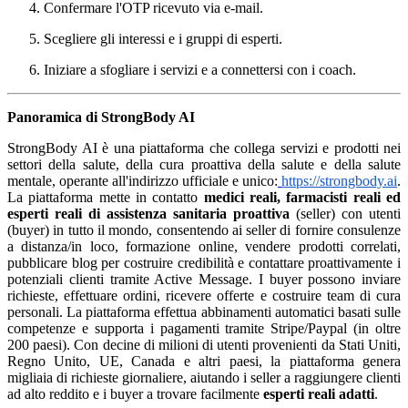
Confermare l'OTP ricevuto via e-mail.
Scegliere gli interessi e i gruppi di esperti.
Iniziare a sfogliare i servizi e a connettersi con i coach.
Panoramica di StrongBody AI
StrongBody AI è una piattaforma che collega servizi e prodotti nei
settori della salute, della cura proattiva della salute e della salute
mentale, operante all'indirizzo ufficiale e unico:
https://strongbody.ai
.
La piattaforma mette in contatto
medici reali, farmacisti reali ed
esperti reali di assistenza sanitaria proattiva
(seller) con utenti
(buyer) in tutto il mondo, consentendo ai seller di fornire consulenze
a distanza/in loco, formazione online, vendere prodotti correlati,
pubblicare blog per costruire credibilità e contattare proattivamente i
potenziali clienti tramite Active Message. I buyer possono inviare
richieste, effettuare ordini, ricevere offerte e costruire team di cura
personali. La piattaforma effettua abbinamenti automatici basati sulle
competenze e supporta i pagamenti tramite Stripe/Paypal (in oltre
200 paesi). Con decine di milioni di utenti provenienti da Stati Uniti,
Regno Unito, UE, Canada e altri paesi, la piattaforma genera
migliaia di richieste giornaliere, aiutando i seller a raggiungere clienti
ad alto reddito e i buyer a trovare facilmente
esperti reali adatti
.