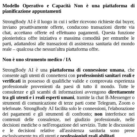
Modello Operativo e Capacità
Non è una piattaforma di
pianificazione appuntamenti
StrongBody AI è il luogo in cui i seller ricevono richieste dai buyer,
inviano proattivamente offerte, conducono transazioni dirette via
chat, accettano offerte ed effettuano pagamenti. Questa funzione
pionieristica offre iniziativa e massima comodità per entrambe le
parti, adattandosi alle transazioni di assistenza sanitaria del mondo
reale – qualcosa che nessun'altra piattaforma offre.
Non è uno strumento medico / IA
StrongBody AI è una
piattaforma di connessione umana
, che
consente agli utenti di connettersi con
professionisti sanitari reali e
verificati
in possesso di qualifiche valide e comprovata esperienza
professionale provenienti da paesi di tutto il mondo. Tutte le
consulenze e gli scambi di informazioni avvengono
direttamente
tra gli utenti e i reali esperti umani
, tramite la chat B-Messenger o
strumenti di comunicazione di terze parti come Telegram, Zoom o
telefonate. StrongBody AI facilita solo le connessioni, l'elaborazione
dei pagamenti e gli strumenti di confronto;
non
interferisce nei
contenuti delle consulenze, nel giudizio professionale, nelle
decisioni mediche o nell'erogazione del servizio. Tutte le discussioni
e le decisioni relative all'assistenza sanitaria sono prese
esclusivamente tra gli utenti e
professionisti reali abilitati
.