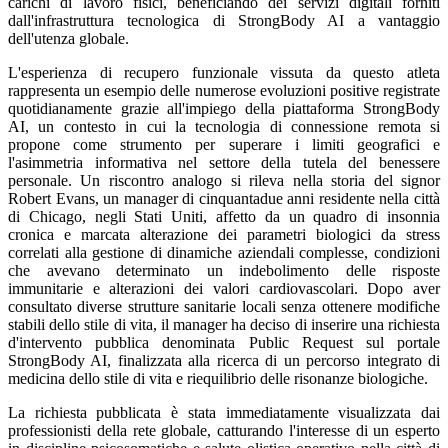
carichi di lavoro fisici, beneficiando dei servizi digitali forniti
dall'infrastruttura tecnologica di StrongBody AI a vantaggio
dell'utenza globale.
L'esperienza di recupero funzionale vissuta da questo atleta
rappresenta un esempio delle numerose evoluzioni positive registrate
quotidianamente grazie all'impiego della piattaforma StrongBody
AI, un contesto in cui la tecnologia di connessione remota si
propone come strumento per superare i limiti geografici e
l'asimmetria informativa nel settore della tutela del benessere
personale. Un riscontro analogo si rileva nella storia del signor
Robert Evans, un manager di cinquantadue anni residente nella città
di Chicago, negli Stati Uniti, affetto da un quadro di insonnia
cronica e marcata alterazione dei parametri biologici da stress
correlati alla gestione di dinamiche aziendali complesse, condizioni
che avevano determinato un indebolimento delle risposte
immunitarie e alterazioni dei valori cardiovascolari. Dopo aver
consultato diverse strutture sanitarie locali senza ottenere modifiche
stabili dello stile di vita, il manager ha deciso di inserire una richiesta
d'intervento pubblica denominata Public Request sul portale
StrongBody AI, finalizzata alla ricerca di un percorso integrato di
medicina dello stile di vita e riequilibrio delle risonanze biologiche.
La richiesta pubblicata è stata immediatamente visualizzata dai
professionisti della rete globale, catturando l'interesse di un esperto