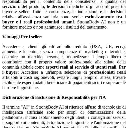
responsabilità per il contenuto della consulenza, la qualità del
servizio o del prodotto, le decisioni mediche o gli accordi presi tra
buyer e seller. Tutte le consulenze, le indicazioni e le decisioni
relative all'assistenza sanitaria sono svolte
esclusivamente tra i
buyer e i reali professionisti umani
. StrongBody AI non è un
fornitore medico e non garantisce i risultati del trattamento.
Vantaggi
Per i seller:
Accedere a clienti globali ad alto reddito (USA, UE, ecc.),
aumentare le entrate senza competenze di marketing o tecniche,
costruire un marchio personale, monetizzare il tempo libero e
contribuire con il proprio valore professionale alla salute della
comunità globale come
esperti reali al servizio di utenti reali
.
Per
i buyer:
Accedere a un'ampia selezione di
professionisti reali
affidabili a costi ragionevoli, evitare lunghi tempi di attesa, trovare
facilmente esperti adatti, beneficiare di pagamenti sicuri e superare le
barriere linguistiche.
Dichiarazione di Esclusione di Responsabilità per l'IA
Il termine "AI" in StrongBody AI si riferisce all'uso di tecnologie di
intelligenza artificiale solo per scopi di ottimizzazione della
piattaforma, inclusi l'abbinamento degli utenti, i consigli sui servizi,
il supporto ai contenuti, la traduzione linguistica e l'automazione del
flusso di lavoro. StrongBody AI non utilizza l'intelligenza artificiale