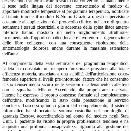
descrivendo i sintomi locali; il sistema ha convertito istantaneamente
il testo nella lingua del ricevente, consentendo al medico di
apportare modifiche tempestive al programma terapeutico, notificate
all'istante tramite il modulo B-Notor. Grazie a questa supervisione
costante e all'applicazione del protocollo clinico, nell'arco di quattro
settimane i tessuti cicatriziali e le aderenze della spina iliaca antero-
inferiore hanno mostrato un netto miglioramento strutturale,
incrementando l'apporto ematico locale e favorendo la rigenerazione
delle fibre collagene, con una conseguente risoluzione della
sintomatologia dolorosa anche durante la massima estensione
dell'anca.
Al compimento della sesta settimana del programma terapeutico,
l'atleta ha constatato un recupero funzionale prossimo alla totale
efficienza motoria, associato a una stabilità dell'articolazione coxo-
femorale superiore ai livelli pre-infortunio, fattore che ha consentito
il suo reinserimento sicuro nelle sessioni di allenamento collettivo
con la squadra a Milano. Accedendo alla propria area riservata,
l'utente ha espresso il proprio consenso formale sul completamento
dell'ordine, modificando lo stato della prestazione in servizio
concluso. Trascorsi quindici giorni dal completamento, il sistema
informatico ha sbloccato la somma custodita nel portafoglio di
garanzia Escrow, accreditandola sul conto del medico negli Stati
Uniti. Il paziente ha risolto la propria problematica tendinea e ha
acquisito una profonda consapevolezza riguardo alla gestione dei