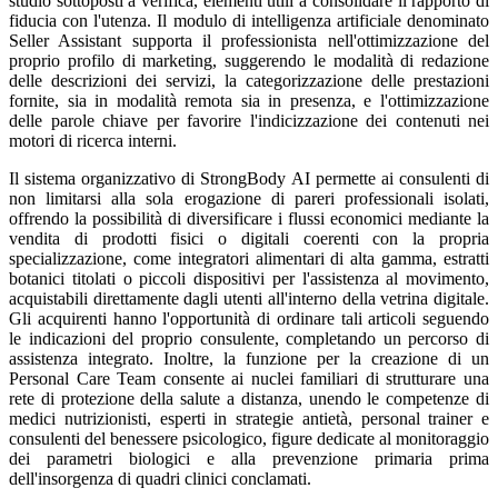
studio sottoposti a verifica, elementi utili a consolidare il rapporto di
fiducia con l'utenza. Il modulo di intelligenza artificiale denominato
Seller Assistant supporta il professionista nell'ottimizzazione del
proprio profilo di marketing, suggerendo le modalità di redazione
delle descrizioni dei servizi, la categorizzazione delle prestazioni
fornite, sia in modalità remota sia in presenza, e l'ottimizzazione
delle parole chiave per favorire l'indicizzazione dei contenuti nei
motori di ricerca interni.
Il sistema organizzativo di StrongBody AI permette ai consulenti di
non limitarsi alla sola erogazione di pareri professionali isolati,
offrendo la possibilità di diversificare i flussi economici mediante la
vendita di prodotti fisici o digitali coerenti con la propria
specializzazione, come integratori alimentari di alta gamma, estratti
botanici titolati o piccoli dispositivi per l'assistenza al movimento,
acquistabili direttamente dagli utenti all'interno della vetrina digitale.
Gli acquirenti hanno l'opportunità di ordinare tali articoli seguendo
le indicazioni del proprio consulente, completando un percorso di
assistenza integrato. Inoltre, la funzione per la creazione di un
Personal Care Team consente ai nuclei familiari di strutturare una
rete di protezione della salute a distanza, unendo le competenze di
medici nutrizionisti, esperti in strategie antietà, personal trainer e
consulenti del benessere psicologico, figure dedicate al monitoraggio
dei parametri biologici e alla prevenzione primaria prima
dell'insorgenza di quadri clinici conclamati.