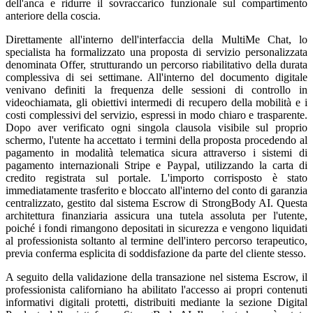
dell'anca e ridurre il sovraccarico funzionale sul compartimento
anteriore della coscia.
Direttamente all'interno dell'interfaccia della MultiMe Chat, lo
specialista ha formalizzato una proposta di servizio personalizzata
denominata Offer, strutturando un percorso riabilitativo della durata
complessiva di sei settimane. All'interno del documento digitale
venivano definiti la frequenza delle sessioni di controllo in
videochiamata, gli obiettivi intermedi di recupero della mobilità e i
costi complessivi del servizio, espressi in modo chiaro e trasparente.
Dopo aver verificato ogni singola clausola visibile sul proprio
schermo, l'utente ha accettato i termini della proposta procedendo al
pagamento in modalità telematica sicura attraverso i sistemi di
pagamento internazionali Stripe e Paypal, utilizzando la carta di
credito registrata sul portale. L'importo corrisposto è stato
immediatamente trasferito e bloccato all'interno del conto di garanzia
centralizzato, gestito dal sistema Escrow di StrongBody AI. Questa
architettura finanziaria assicura una tutela assoluta per l'utente,
poiché i fondi rimangono depositati in sicurezza e vengono liquidati
al professionista soltanto al termine dell'intero percorso terapeutico,
previa conferma esplicita di soddisfazione da parte del cliente stesso.
A seguito della validazione della transazione nel sistema Escrow, il
professionista californiano ha abilitato l'accesso ai propri contenuti
informativi digitali protetti, distribuiti mediante la sezione Digital