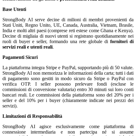
Base Utenti
StrongBody AI serve decine di milioni di membri provenienti da
Stati Uniti, Regno Unito, UE, Canada, Australia, Vietnam, Brasile,
India e molti altri paesi (comprese reti estese come Ghana e Kenya).
Decine di migliaia di nuovi utenti si registrano quotidianamente nei
ruoli di buyer e seller, formando una rete globale di
fornitori di
servizi reali e utenti reali
.
Pagamenti Sicuri
La piattaforma integra Stripe e PayPal, supportando più di 50 valute.
StrongBody AI non memorizza le informazioni della carta; tutti i dati
di pagamento sono gestiti in modo sicuro da Stripe o PayPal con
verifica OTP. I seller possono prelevare fondi (escluse le
commissioni di conversione valutaria) entro 30 minuti sui loro conti
bancari reali. Le commissioni della piattaforma sono del 20% per i
seller e del 10% per i buyer (chiaramente indicate nei prezzi dei
servizi).
Limitazioni di Responsabilità
StrongBody AI agisce esclusivamente come piattaforma di
connessione intermediaria e non partecipa né si assume