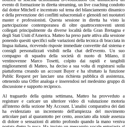
evento di formazione in diretta streaming, un live coaching condotto
dal dottor Mitchell e incentrato sul tema del bilanciamento dinamico
e della prevenzione dei conflitti subacromiali e glenoidi nei nuotatori
master e professionisti. Questa sessione in diretta ha visto la
partecipazione contemporanea di oltre quattrocentoventi utenti
collegati principalmente da diverse località della Gran Bretagna e
degli Stati Uniti d'America. Matteo ha preso parte attiva alla sessione
ponendo quesiti specifici sulle variazioni della tecnica di bracciata in
lingua italiana, ricevendo risposte immediate convertite dal sistema e
consigli personalizzati visibili nella chat dell'evento. Un suo
compagno di squadra della società di nuoto di Milano, il
ventinovenne Marco Tosetti, colpito dai rapidi e tangibili
miglioramenti di Matteo, ha deciso a sua volta di registrarsi sulla
piattaforma creando un account Buyer e ha sfruttato la funzione
Public Request per lanciare una richiesta pubblica di assistenza,
ottenendo una Offer analoga e inserendosi nel medesimo gruppo di
discussione e supporto reciproco.
Al traguardo della quinta settimana, Matteo ha provveduto a
registrare e caricare un ulteriore video di valutazione motoria
all'interno della sezione My Account. L'analisi comparativa dei dati
ha evidenziato un incremento dell'ampiezza del movimento
articolare pari al quarantotto per cento, associato alla totale assenza
di dolore o sensazioni di attrito profondo quando la mano veniva
portata dietro la nuca. Ha inviato un messaggio vocale entusiasta al