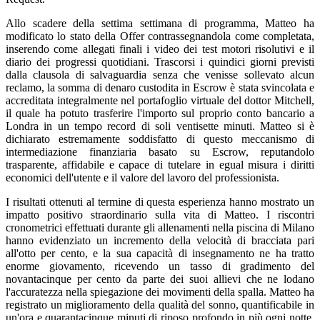
Allo scadere della settima settimana di programma, Matteo ha
modificato lo stato della Offer contrassegnandola come completata,
inserendo come allegati finali i video dei test motori risolutivi e il
diario dei progressi quotidiani. Trascorsi i quindici giorni previsti
dalla clausola di salvaguardia senza che venisse sollevato alcun
reclamo, la somma di denaro custodita in Escrow è stata svincolata e
accreditata integralmente nel portafoglio virtuale del dottor Mitchell,
il quale ha potuto trasferire l'importo sul proprio conto bancario a
Londra in un tempo record di soli ventisette minuti. Matteo si è
dichiarato estremamente soddisfatto di questo meccanismo di
intermediazione finanziaria basato su Escrow, reputandolo
trasparente, affidabile e capace di tutelare in egual misura i diritti
economici dell'utente e il valore del lavoro del professionista.
I risultati ottenuti al termine di questa esperienza hanno mostrato un
impatto positivo straordinario sulla vita di Matteo. I riscontri
cronometrici effettuati durante gli allenamenti nella piscina di Milano
hanno evidenziato un incremento della velocità di bracciata pari
all'otto per cento, e la sua capacità di insegnamento ne ha tratto
enorme giovamento, ricevendo un tasso di gradimento del
novantacinque per cento da parte dei suoi allievi che ne lodano
l'accuratezza nella spiegazione dei movimenti della spalla. Matteo ha
registrato un miglioramento della qualità del sonno, quantificabile in
un'ora e quarantacinque minuti di riposo profondo in più ogni notte,