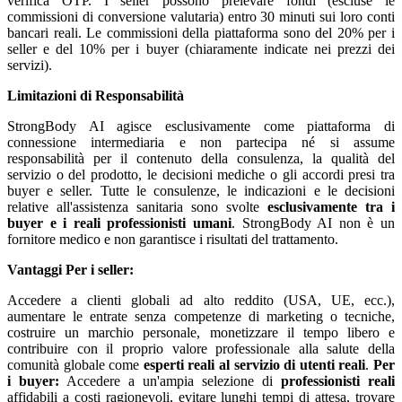
verifica OTP. I seller possono prelevare fondi (escluse le
commissioni di conversione valutaria) entro 30 minuti sui loro conti
bancari reali. Le commissioni della piattaforma sono del 20% per i
seller e del 10% per i buyer (chiaramente indicate nei prezzi dei
servizi).
Limitazioni di Responsabilità
StrongBody AI agisce esclusivamente come piattaforma di
connessione intermediaria e non partecipa né si assume
responsabilità per il contenuto della consulenza, la qualità del
servizio o del prodotto, le decisioni mediche o gli accordi presi tra
buyer e seller. Tutte le consulenze, le indicazioni e le decisioni
relative all'assistenza sanitaria sono svolte
esclusivamente tra i
buyer e i reali professionisti umani
. StrongBody AI non è un
fornitore medico e non garantisce i risultati del trattamento.
Vantaggi
Per i seller:
Accedere a clienti globali ad alto reddito (USA, UE, ecc.),
aumentare le entrate senza competenze di marketing o tecniche,
costruire un marchio personale, monetizzare il tempo libero e
contribuire con il proprio valore professionale alla salute della
comunità globale come
esperti reali al servizio di utenti reali
.
Per
i buyer:
Accedere a un'ampia selezione di
professionisti reali
affidabili a costi ragionevoli, evitare lunghi tempi di attesa, trovare