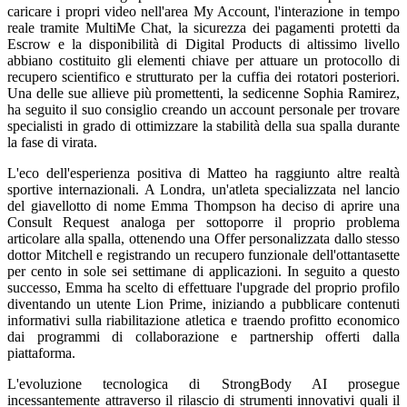
caricare i propri video nell'area My Account, l'interazione in tempo
reale tramite MultiMe Chat, la sicurezza dei pagamenti protetti da
Escrow e la disponibilità di Digital Products di altissimo livello
abbiano costituito gli elementi chiave per attuare un protocollo di
recupero scientifico e strutturato per la cuffia dei rotatori posteriori.
Una delle sue allieve più promettenti, la sedicenne Sophia Ramirez,
ha seguito il suo consiglio creando un account personale per trovare
specialisti in grado di ottimizzare la stabilità della sua spalla durante
la fase di virata.
L'eco dell'esperienza positiva di Matteo ha raggiunto altre realtà
sportive internazionali. A Londra, un'atleta specializzata nel lancio
del giavellotto di nome Emma Thompson ha deciso di aprire una
Consult Request analoga per sottoporre il proprio problema
articolare alla spalla, ottenendo una Offer personalizzata dallo stesso
dottor Mitchell e registrando un recupero funzionale dell'ottantasette
per cento in sole sei settimane di applicazioni. In seguito a questo
successo, Emma ha scelto di effettuare l'upgrade del proprio profilo
diventando un utente Lion Prime, iniziando a pubblicare contenuti
informativi sulla riabilitazione atletica e traendo profitto economico
dai programmi di collaborazione e partnership offerti dalla
piattaforma.
L'evoluzione tecnologica di StrongBody AI prosegue
incessantemente attraverso il rilascio di strumenti innovativi quali il