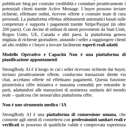
pubblicare blog per costruire credibilità e contattare proattivamente i
potenziali clienti tramite Active Message. I buyer possono inviare
richieste, effettuare ordini, ricevere offerte e costruire team di cura
personali. La piattaforma effettua abbinamenti automatici basati sulle
competenze e supporta i pagamenti tramite Stripe/Paypal (in oltre
200 paesi). Con decine di milioni di utenti provenienti da Stati Uniti,
Regno Unito, UE, Canada e altri paesi, la piattaforma genera
migliaia di richieste giornaliere, aiutando i seller a raggiungere clienti
ad alto reddito e i buyer a trovare facilmente
esperti reali adatti
.
Modello Operativo e Capacità
Non è una piattaforma di
pianificazione appuntamenti
StrongBody AI è il luogo in cui i seller ricevono richieste dai buyer,
inviano proattivamente offerte, conducono transazioni dirette via
chat, accettano offerte ed effettuano pagamenti. Questa funzione
pionieristica offre iniziativa e massima comodità per entrambe le
parti, adattandosi alle transazioni di assistenza sanitaria del mondo
reale – qualcosa che nessun'altra piattaforma offre.
Non è uno strumento medico / IA
StrongBody AI è una
piattaforma di connessione umana
, che
consente agli utenti di connettersi con
professionisti sanitari reali e
verificati
in possesso di qualifiche valide e comprovata esperienza