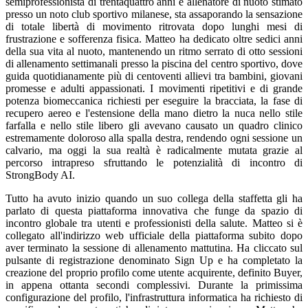
semiprofessionista di trentaquattro anni e allenatore di nuoto stimato
presso un noto club sportivo milanese, sta assaporando la sensazione
di totale libertà di movimento ritrovata dopo lunghi mesi di
frustrazione e sofferenza fisica. Matteo ha dedicato oltre sedici anni
della sua vita al nuoto, mantenendo un ritmo serrato di otto sessioni
di allenamento settimanali presso la piscina del centro sportivo, dove
guida quotidianamente più di centoventi allievi tra bambini, giovani
promesse e adulti appassionati. I movimenti ripetitivi e di grande
potenza biomeccanica richiesti per eseguire la bracciata, la fase di
recupero aereo e l'estensione della mano dietro la nuca nello stile
farfalla e nello stile libero gli avevano causato un quadro clinico
estremamente doloroso alla spalla destra, rendendo ogni sessione un
calvario, ma oggi la sua realtà è radicalmente mutata grazie al
percorso intrapreso sfruttando le potenzialità di incontro di
StrongBody AI.
Tutto ha avuto inizio quando un suo collega della staffetta gli ha
parlato di questa piattaforma innovativa che funge da spazio di
incontro globale tra utenti e professionisti della salute. Matteo si è
collegato all'indirizzo web ufficiale della piattaforma subito dopo
aver terminato la sessione di allenamento mattutina. Ha cliccato sul
pulsante di registrazione denominato Sign Up e ha completato la
creazione del proprio profilo come utente acquirente, definito Buyer,
in appena ottanta secondi complessivi. Durante la primissima
configurazione del profilo, l'infrastruttura informatica ha richiesto di