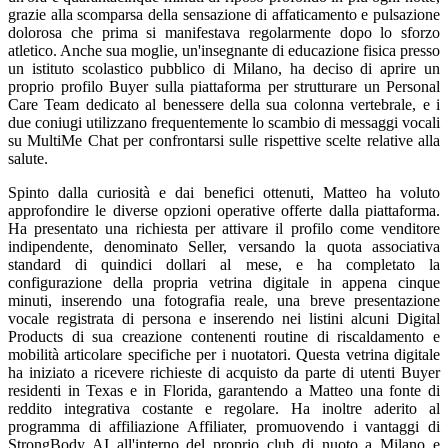
grazie alla scomparsa della sensazione di affaticamento e pulsazione
dolorosa che prima si manifestava regolarmente dopo lo sforzo
atletico. Anche sua moglie, un'insegnante di educazione fisica presso
un istituto scolastico pubblico di Milano, ha deciso di aprire un
proprio profilo Buyer sulla piattaforma per strutturare un Personal
Care Team dedicato al benessere della sua colonna vertebrale, e i
due coniugi utilizzano frequentemente lo scambio di messaggi vocali
su MultiMe Chat per confrontarsi sulle rispettive scelte relative alla
salute.
Spinto dalla curiosità e dai benefici ottenuti, Matteo ha voluto
approfondire le diverse opzioni operative offerte dalla piattaforma.
Ha presentato una richiesta per attivare il profilo come venditore
indipendente, denominato Seller, versando la quota associativa
standard di quindici dollari al mese, e ha completato la
configurazione della propria vetrina digitale in appena cinque
minuti, inserendo una fotografia reale, una breve presentazione
vocale registrata di persona e inserendo nei listini alcuni Digital
Products di sua creazione contenenti routine di riscaldamento e
mobilità articolare specifiche per i nuotatori. Questa vetrina digitale
ha iniziato a ricevere richieste di acquisto da parte di utenti Buyer
residenti in Texas e in Florida, garantendo a Matteo una fonte di
reddito integrativa costante e regolare. Ha inoltre aderito al
programma di affiliazione Affiliater, promuovendo i vantaggi di
StrongBody AI all'interno del proprio club di nuoto a Milano e