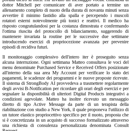
dottor Mitchell per comunicare di aver portato a termine un
allenamento completo di nuoto della durata di novanta minuti senza
avvertire il minimo fastidio alla spalla e percependo i muscoli
rotatori esterni notevolmente più tonici e reattivi. Il medico ha
risposto congratulandosi per la costanza dimostrata e confermando
l'ottima riuscita del protocollo di bilanciamento, suggerendo di
mantenere invariata la routine per le successive due settimane
introducendo esercizi di propriocezione avanzata per prevenire
episodi di recidiva futuri.
Il monitoraggio complessivo dell'intero iter è proseguito senza
alcuna interruzione. Ogni settimana Matteo consultava le voci del
menu denominate Purchased Service e Received Offers posizionate
all'interno della sua area My Account per verificare lo stato dei
pagamenti, le scadenze dei programmi e le nuove proposte ricevute.
Il sistema di StrongBody AI provvedeva a trasmettere regolarmente
degli avvisi B-Notification per ricordare gli orari degli esercizi e per
segnalare la disponibilità di ulteriori Digital Products integrativi a
condizioni agevolate. Matteo ha inoltre ricevuto un messaggio
diretto di tipo Active Message da parte di un terapista della
riabilitazione con studio a New York, il quale proponeva l'utilizzo di
un tutore elastico propriocettivo specifico per il nuoto, proposta che
si è concretizzata in un acquisto di successo formalizzato attraverso
una richiesta di consulenza personalizzata denominata Consult
Request.