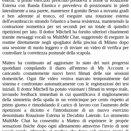
esterni. Il primo esercizio prescritto prendeva il nome di Rotazione
Esterna con Banda Elastica e prevedeva di posizionarsi in piedi
lateralmente a una parete, mantenere il gomito flesso a novanta gradi
e ben aderente al tronco, ed eseguire una rotazione esterna
dell'avambraccio stirando l'elastico a bassa resistenza, mantenendo la
contrazione isometrica per sei secondi per un totale di quindici
ripetizioni per lato. Il dottor Mitchell ha fornito ulteriori chiarimenti
tramite messaggi vocali su MultiMe Chat, suggerendo di eseguire la
routine direttamente negli spogliatoi della piscina di Milano dopo
una sessione di nuoto leggero e di inviare un video di verifica per
controllare la correttezza posturale della scapola.
Matteo ha continuato ad aggiornare lo stato dei suoi progressi
quotidiani compilando il diario all'interno di My Account e
caricando costantemente nuovi brevi filmati delle sue sessioni
domestiche. Ogni file video veniva marcato temporalmente dal
sistema e confrontato automaticamente con le registrazioni dei test
iniziali. Il dottor Mitchell ha potuto visionare i filmati in tempo reale,
inviando feedback immediati in cui quantificava il miglioramento
della simmetria della spalla in un venticinque per cento rispetto al
primo giorno e rimodulando il carico di lavoro con l'aumento delle
ripetizioni a diciotto e l'introduzione di un nuovo esercizio
denominato Rotazione Esterna in Decubito Laterale. Lo strumento
MultiMe Chat ha consentito a Matteo di esprimere le proprie
sensazioni fisiche dopo ogni allenamento attraverso l'invio di note