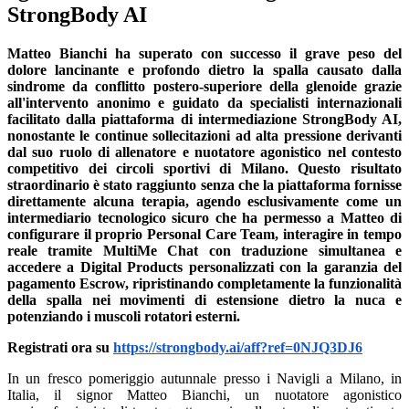
StrongBody AI
Matteo Bianchi ha superato con successo il grave peso del
dolore lancinante e profondo dietro la spalla causato dalla
sindrome da conflitto postero-superiore della glenoide grazie
all'intervento anonimo e guidato da specialisti internazionali
facilitato dalla piattaforma di intermediazione StrongBody AI,
nonostante le continue sollecitazioni ad alta pressione derivanti
dal suo ruolo di allenatore e nuotatore agonistico nel contesto
competitivo dei circoli sportivi di Milano. Questo risultato
straordinario è stato raggiunto senza che la piattaforma fornisse
direttamente alcuna terapia, agendo esclusivamente come un
intermediario tecnologico sicuro che ha permesso a Matteo di
configurare il proprio Personal Care Team, interagire in tempo
reale tramite MultiMe Chat con traduzione simultanea e
accedere a Digital Products personalizzati con la garanzia del
pagamento Escrow, ripristinando completamente la funzionalità
della spalla nei movimenti di estensione dietro la nuca e
potenziando i muscoli rotatori esterni.
Registrati ora su
https://strongbody.ai/aff?ref=0NJQ3DJ6
In un fresco pomeriggio autunnale presso i Navigli a Milano, in
Italia, il signor Matteo Bianchi, un nuotatore agonistico