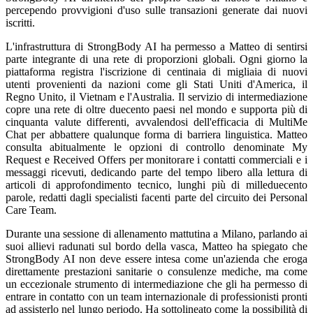
percependo provvigioni d'uso sulle transazioni generate dai nuovi
iscritti.
L'infrastruttura di StrongBody AI ha permesso a Matteo di sentirsi
parte integrante di una rete di proporzioni globali. Ogni giorno la
piattaforma registra l'iscrizione di centinaia di migliaia di nuovi
utenti provenienti da nazioni come gli Stati Uniti d'America, il
Regno Unito, il Vietnam e l'Australia. Il servizio di intermediazione
copre una rete di oltre duecento paesi nel mondo e supporta più di
cinquanta valute differenti, avvalendosi dell'efficacia di MultiMe
Chat per abbattere qualunque forma di barriera linguistica. Matteo
consulta abitualmente le opzioni di controllo denominate My
Request e Received Offers per monitorare i contatti commerciali e i
messaggi ricevuti, dedicando parte del tempo libero alla lettura di
articoli di approfondimento tecnico, lunghi più di milleduecento
parole, redatti dagli specialisti facenti parte del circuito dei Personal
Care Team.
Durante una sessione di allenamento mattutina a Milano, parlando ai
suoi allievi radunati sul bordo della vasca, Matteo ha spiegato che
StrongBody AI non deve essere intesa come un'azienda che eroga
direttamente prestazioni sanitarie o consulenze mediche, ma come
un eccezionale strumento di intermediazione che gli ha permesso di
entrare in contatto con un team internazionale di professionisti pronti
ad assisterlo nel lungo periodo. Ha sottolineato come la possibilità di