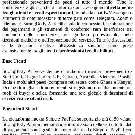
professionale provenienti da paesi di tutto il mondo. Tutte le
consulenze e gli scambi di informazioni avvengono
direttamente
tra gli utenti e i reali esperti umani
, tramite la chat B-Messenger o
strumenti di comunicazione di terze parti come Telegram, Zoom o
telefonate. StrongBody AI facilita solo le connessioni, l'elaborazione
dei pagamenti e gli strumenti di confronto;
non
interferisce nei
contenuti delle consulenze, nel giudizio professionale, nelle
decisioni mediche o nell'erogazione del servizio. Tutte le discussioni
e le decisioni relative all'assistenza sanitaria sono prese
esclusivamente tra gli utenti e
professionisti reali abilitati
.
Base Utenti
StrongBody AI serve decine di milioni di membri provenienti da
Stati Uniti, Regno Unito, UE, Canada, Australia, Vietnam, Brasile,
India e molti altri paesi (comprese reti estese come Ghana e Kenya).
Decine di migliaia di nuovi utenti si registrano quotidianamente nei
ruoli di buyer e seller, formando una rete globale di
fornitori di
servizi reali e utenti reali
.
Pagamenti Sicuri
La piattaforma integra Stripe e PayPal, supportando più di 50 valute.
StrongBody AI non memorizza le informazioni della carta; tutti i dati
di pagamento sono gestiti in modo sicuro da Stripe o PayPal con