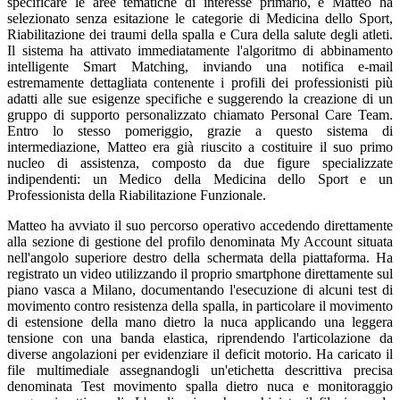
specificare le aree tematiche di interesse primario, e Matteo ha
selezionato senza esitazione le categorie di Medicina dello Sport,
Riabilitazione dei traumi della spalla e Cura della salute degli atleti.
Il sistema ha attivato immediatamente l'algoritmo di abbinamento
intelligente Smart Matching, inviando una notifica e-mail
estremamente dettagliata contenente i profili dei professionisti più
adatti alle sue esigenze specifiche e suggerendo la creazione di un
gruppo di supporto personalizzato chiamato Personal Care Team.
Entro lo stesso pomeriggio, grazie a questo sistema di
intermediazione, Matteo era già riuscito a costituire il suo primo
nucleo di assistenza, composto da due figure specializzate
indipendenti: un Medico della Medicina dello Sport e un
Professionista della Riabilitazione Funzionale.
Matteo ha avviato il suo percorso operativo accedendo direttamente
alla sezione di gestione del profilo denominata My Account situata
nell'angolo superiore destro della schermata della piattaforma. Ha
registrato un video utilizzando il proprio smartphone direttamente sul
piano vasca a Milano, documentando l'esecuzione di alcuni test di
movimento contro resistenza della spalla, in particolare il movimento
di estensione della mano dietro la nuca applicando una leggera
tensione con una banda elastica, riprendendo l'articolazione da
diverse angolazioni per evidenziare il deficit motorio. Ha caricato il
file multimediale assegnandogli un'etichetta descrittiva precisa
denominata Test movimento spalla dietro nuca e monitoraggio