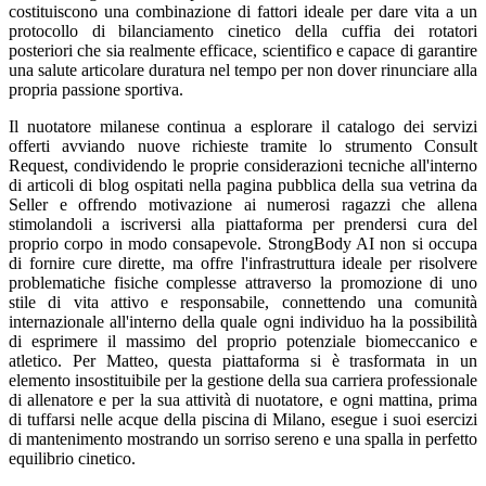
costituiscono una combinazione di fattori ideale per dare vita a un
protocollo di bilanciamento cinetico della cuffia dei rotatori
posteriori che sia realmente efficace, scientifico e capace di garantire
una salute articolare duratura nel tempo per non dover rinunciare alla
propria passione sportiva.
Il nuotatore milanese continua a esplorare il catalogo dei servizi
offerti avviando nuove richieste tramite lo strumento Consult
Request, condividendo le proprie considerazioni tecniche all'interno
di articoli di blog ospitati nella pagina pubblica della sua vetrina da
Seller e offrendo motivazione ai numerosi ragazzi che allena
stimolandoli a iscriversi alla piattaforma per prendersi cura del
proprio corpo in modo consapevole. StrongBody AI non si occupa
di fornire cure dirette, ma offre l'infrastruttura ideale per risolvere
problematiche fisiche complesse attraverso la promozione di uno
stile di vita attivo e responsabile, connettendo una comunità
internazionale all'interno della quale ogni individuo ha la possibilità
di esprimere il massimo del proprio potenziale biomeccanico e
atletico. Per Matteo, questa piattaforma si è trasformata in un
elemento insostituibile per la gestione della sua carriera professionale
di allenatore e per la sua attività di nuotatore, e ogni mattina, prima
di tuffarsi nelle acque della piscina di Milano, esegue i suoi esercizi
di mantenimento mostrando un sorriso sereno e una spalla in perfetto
equilibrio cinetico.