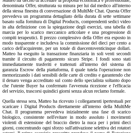
Matteo ha deciso di accettare la proposta economica e professionale,
denominata Offer, strutturata su misura per lui dal medico all'interno
della stessa finestra di conversazione di MultiMe Chat. Questa Offer
prevedeva un programma dettagliato della durata di sette settimane
basato sulla fornitura di Digital Products, comprendenti sedici video
in alta definizione con la spiegazione degli esercizi, una tabella di
marcia per lo scarico meccanico articolare e una progressione di
compiti terapeutici. Il prezzo complessivo della Offer era esposto in
modo trasparente e includeva la commissione del dieci per cento a
carico dell'acquirente, per un totale di duecentoventicinque dollari.
Matteo ha eseguito la transazione finanziaria in soli venti secondi
tramite il circuito di pagamento sicuro Stripe. I fondi sono stati
immediatamente trasferiti e trattenuti all'interno del sistema di
garanzia Escrow della piattaforma, il quale tutela l'operazione non
memorizzando i dati sensibili delle carte di credito e garantendo che
il denaro venga accreditato sul conto dello specialista soltanto dopo
che l'utente Buyer ha confermato l'avvenuta ricezione e l'efficacia
del servizio, trascorsi quindici giorni senza alcun reclamo formale.
Quella stessa sera, Matteo ha ricevuto i collegamenti ipertestuali per
scaricare i Digital Products direttamente all'interno della MultiMe
Chat. Il programma prevedeva inizialmente una fase di scarico
biologico, consistente nell'evitare in modo assoluto i movimenti
violenti di estensione del braccio dietro la nuca per i primi dieci
giorni, concentrando ogni sforzo sull'attivazione selettiva dei rotatori