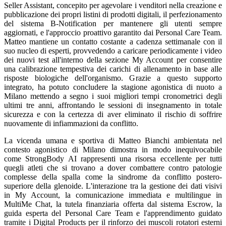
Seller Assistant, concepito per agevolare i venditori nella creazione e
pubblicazione dei propri listini di prodotti digitali, il perfezionamento
del sistema B-Notification per mantenere gli utenti sempre
aggiornati, e l'approccio proattivo garantito dai Personal Care Team.
Matteo mantiene un contatto costante a cadenza settimanale con il
suo nucleo di esperti, provvedendo a caricare periodicamente i video
dei nuovi test all'interno della sezione My Account per consentire
una calibrazione tempestiva dei carichi di allenamento in base alle
risposte biologiche dell'organismo. Grazie a questo supporto
integrato, ha potuto concludere la stagione agonistica di nuoto a
Milano mettendo a segno i suoi migliori tempi cronometrici degli
ultimi tre anni, affrontando le sessioni di insegnamento in totale
sicurezza e con la certezza di aver eliminato il rischio di soffrire
nuovamente di infiammazioni da conflitto.
La vicenda umana e sportiva di Matteo Bianchi ambientata nel
contesto agonistico di Milano dimostra in modo inequivocabile
come StrongBody AI rappresenti una risorsa eccellente per tutti
quegli atleti che si trovano a dover combattere contro patologie
complesse della spalla come la sindrome da conflitto postero-
superiore della glenoide. L'interazione tra la gestione dei dati visivi
in My Account, la comunicazione immediata e multilingue in
MultiMe Chat, la tutela finanziaria offerta dal sistema Escrow, la
guida esperta del Personal Care Team e l'apprendimento guidato
tramite i Digital Products per il rinforzo dei muscoli rotatori esterni