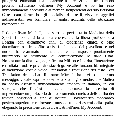
progressi settimanali. L'applicazione ha archiviato il file in modo
protetto all'interno dell'area My Account e lo ha reso
immediatamente accessibile ai membri indipendenti del suo Personal
Care Team, fornendo agli specialisti dati reali, visivi e oggettivi
indispensabili per formulare un'analisi accurata della situazione
biomeccanica.
Il dottor Ryan Mitchell, uno stimato specialista in Medicina dello
Sport di nazionalità britannica che esercita la libera professione a
Londra con diciannove anni di esperienza clinica e oltre
duemilacento atleti d'élite assistiti nel lancio del giavellotto e nel
nuoto, ha esaminato il materiale e ha risposto prontamente
utilizzando lo strumento di comunicazione MultiMe Chat.
Nonostante la distanza geografica tra Milano e Londra, l'interazione
è risultata fluida e priva di ostacoli grazie alle funzionalità integrate
di traduzione vocale Voice Translation e traduzione del testo Text
Translation della chat. Il dottor Mitchell ha inviato un primo
messaggio vocale esprimendosi nella sua lingua madre, che Matteo
ha potuto ascoltare immediatamente tradotto in italiano, in cui
spiegava che l'analisi dei video mostrava la necessità di
implementare un protocollo di bilanciamento cinetico della cuffia dei
rotatori posteriori al fine di ridurre il sovraccarico meccanico
postero-superiore e rinforzare i muscoli rotatori esterni della spalla,
elogiando la precisione dei dati caricati nell'area My Account.