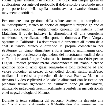
vocali rapide, riferendo al medico che dopo soli cinque giorni di
applicazione costante del protocollo il dolore sordo e profondo nella
parte posteriore della spalla cominciava a svanire durante i
movimenti quotidiani.
Per ottenere una gestione della salute ancora più completa e
multidisciplinare, Matteo ha deciso di ampliare il proprio gruppo di
esperti accettando un suggerimento generato dal sistema Smart
Matching, il quale indicava la disponibilità di una consulente
nutrizionale specializzata nello sport, la dottoressa Elena Vargas,
operante in California. La dottoressa si è presentata all'interno della
chat salutando Matteo e offrendo la propria competenza per
strutturare un piano alimentare a forte impatto antinfiammatorio,
concepito per accelerare la riparazione dei microtraumi tendinei della
cuffia dei rotatori. La professionista ha formulato una Offer per un
Digital Product personalizzato comprendente un piano dietetico
specifico ricco di acidi grassi omega-tre e fonti proteiche ad alto
valore biologico, al prezzo di centodieci dollari, gestito anch'esso
mediante la medesima procedura di sicurezza Escrow. Matteo ha
ricevuto i video esplicativi e le tabelle alimentari con le ricette per
preparare frullati rigeneranti da assumere dopo gli allenamenti,
utilizzando ingredienti freschi facilmente reperibili nei mercati rionali
e nei negozi biologici di Milano.
Durante la terza settimana del percorso, Matteo ha ricevuto una
notifica di sistema denominata B-Notification che annunciava un