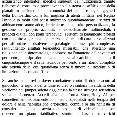
acquistando integratori specifici suggeriti dal nutrizionista tramite
richieste di consulto e promuovendo il sistema di affiliazione della
piattaforma all'interno della comunità dei tecnici e degli ingegneri
della Lombardia. Come lui, migliaia di utenti in Italia, nel Regno
Unito e in molti altri paesi utilizzano quotidianamente i servizi di
abbinamento automatico, le richieste di consulto personalizzate, la
gestione del proprio account, le videochiamate multimediali, i
prodotti digitali con piani terapeutici, i sistemi di pagamento protetti
con deposito a garanzia e la creazione di team di cura personalizzati
per affrontare e risolvere le patologie tendinee più complesse,
raggiungendo risultati terapeutici misurabili che attestano una
riduzione della sintomatologia dolorosa tra l'ottantotto e il novantasei
per cento, un ripristino della tolleranza ai carichi dinamici tra il
cinquantacinque e il settantacinque per cento e un ritorno completo
alle attività della vita quotidiana senza il timore di ricadute o di
limitazioni nel contatto fisico.
Se anche tu ti trovi a dover combattere contro il dolore acuto al
ginocchio, la rigidità del tendine rotuleo o i sintomi invalidanti della
sindrome del jumper, adotta oggi stesso la stessa strategia scientifica
scelta da Lorenzo. Accedi alla piattaforma StrongBody AI per
connetterti immediatamente con medici specialisti nella terapia del
dolore e nella riabilitazione ortopedica, compila la tua richiesta di
consulto dettagliata e avvia una sessione di videochiamata per
ricevere un piano riabilitativo strutturato basato su carichi