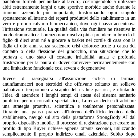
pantaloni formali per andare al lavoro, costringendolo a utilizzare
abiti estremamente larghi o tute sportive morbide anche durante le
riunioni aziendali più importanti, trasformando ogni singolo
spostamento all'interno dei reparti produttivi dello stabilimento in un
vero e proprio calvario biomeccanico, dove ogni passo accentuava
l'irritazione strutturale. La qualità della vita familiare ne risentiva in
modo drammatico: Lorenzo non riusciva più a prendere in braccio il
figlio di dieci anni né a giocare a basket nel cortile di casa con la
figlia di otto anni senza scatenare crisi dolorose acute a causa del
contatto o della flessione del ginocchio, una situazione che lo
portava a uno stato di costante irritabilità, ansia e profonda
frustrazione per la paura di dover convivere permanentemente con
una limitazione funzionale così severa e degenerativa.
Invece di rassegnarsi all'assunzione ciclica di farmaci
antinfiammatori non steroidei che offrivano soltanto un sollievo
palliativo e temporaneo a scapito della salute gastrica, e rifiutando
l'idea di attendere i lunghi tempi di attesa del sistema sanitario
pubblico per un consulto specialistico, Lorenzo decise di adottare
una strategia proattiva, scientifica e totalmente personalizzata.
Durante una pausa pranzo all'interno dell'ufficio tecnico dello
stabilimento, navigò sul sito della piattaforma StrongBody AI dal
proprio dispositivo mobile. Il processo di registrazione per creare un
profilo di tipo Buyer richiese appena ottanta secondi, utilizzando
semplicemente il proprio indirizzo email aziendale. Subito dopo