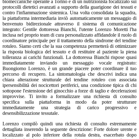
biomeccaniche operante a Torino e di un nutrizionista focalizzato sui
protocolli dietetici avanzati a supporto della guarigione dei tessuti e
contro l'infiammazione sistemica. Una volta consolidata la squadra,
la piattaforma intermediaria inviò automaticamente un messaggio di
benvenuto bidirezionale attraverso il sistema di comunicazione
integrato: Gentile dottoressa Bianchi, l'utente Lorenzo Moretti l'ha
inclusa nel proprio team di cura personalizzato affidandole il ruolo di
coordinatore principale per il trattamento della sindrome del tendine
rotuleo. Siamo certi che la sua competenza permetterà di ottimizzare
la risposta biologica del tessuto e di restituire al paziente la piena
tolleranza ai carichi funzionali. La dottoressa Bianchi rispose quasi
immediatamente inviando un messaggio vocale registrato:
Buongiorno Lorenzo, è un grande piacere poter coordinare il tuo
percorso di recupero. La sintomatologia che descrivi indica una
chiara alterazione strutturale del tendine rotuleo con associata
ipersensibilità dei nocicettori periferici, una condizione tipica di chi
sottopone l'estensione del ginocchio a forze di taglio e decelerazioni
improvvise. Ti invito a formalizzare una richiesta di consulto
specifica sulla piattaforma in modo da poter strutturare
immediatamente una strategia di carico progressivo e
desensibilizzazione tessutale.
Lorenzo compilò quindi una richiesta di consulto estremamente
dettagliata inserendo la seguente descrizione: Forte dolore urente e
localizzato al polo inferiore della rotula destra, esacerbato dopo