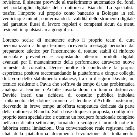
revisione, il sistema provvide al trasferimento automatico dei fondi
nel portafoglio digitale della dottoressa Bianchi. La specialista
trasferì l'importo sul proprio conto bancario a Bologna in soli
venticinque minuti, confermando la validità dello strumento digitale
nel garantire flussi di lavoro regolari e compensi sicuri da utenti
residenti in qualsiasi area geografica.
Lorenzo scelse di mantenere attivo il proprio team di cura
personalizzato a lungo termine, ricevendo messaggi periodici dal
preparatore atletico per l'inserimento di routine stabili di rinforzo
muscolare preventivo e acquistando ulteriori prodotti digitali
avanzati per il mantenimento della performance attraverso nuove
richieste di consulto. Decise inoltre di condividere la propria
esperienza positiva raccomandando la piattaforma a cinque colleghi
di lavoro dello stabilimento milanese, tra cui il signor Davide, un
tecnico residente a Pavia che soffriva da tempo di una problematica
analoga al tendine d'Achille insorta dopo un trauma distorsivo.
Davide inserì una richiesta di consulto pubblica intitolata
Trattamento del dolore cronico al tendine d'Achille posteriore,
ricevendo in breve tempo un'offerta terapeutica dedicata da parte
della dottoressa Bianchi. Sulla base di questa proposta, configurò il
proprio team specialistico e ottenne un recupero funzionale completo
nell'arco di otto settimane, tornando a svolgere i turni di notte in
fabbrica senza limitazioni. Una conversazione reale registrata nella
chat della piattaforma documenta l'evoluzione del trattamento: