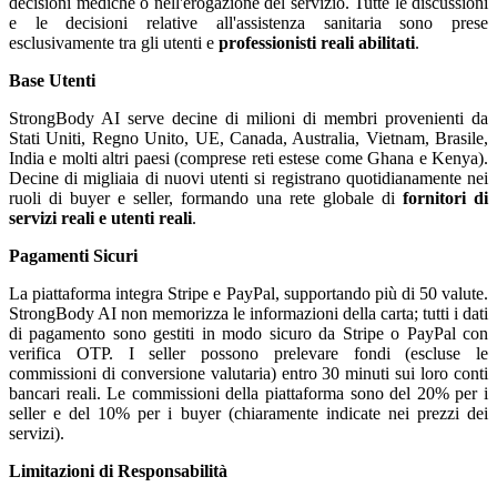
decisioni mediche o nell'erogazione del servizio. Tutte le discussioni
e le decisioni relative all'assistenza sanitaria sono prese
esclusivamente tra gli utenti e
professionisti reali abilitati
.
Base Utenti
StrongBody AI serve decine di milioni di membri provenienti da
Stati Uniti, Regno Unito, UE, Canada, Australia, Vietnam, Brasile,
India e molti altri paesi (comprese reti estese come Ghana e Kenya).
Decine di migliaia di nuovi utenti si registrano quotidianamente nei
ruoli di buyer e seller, formando una rete globale di
fornitori di
servizi reali e utenti reali
.
Pagamenti Sicuri
La piattaforma integra Stripe e PayPal, supportando più di 50 valute.
StrongBody AI non memorizza le informazioni della carta; tutti i dati
di pagamento sono gestiti in modo sicuro da Stripe o PayPal con
verifica OTP. I seller possono prelevare fondi (escluse le
commissioni di conversione valutaria) entro 30 minuti sui loro conti
bancari reali. Le commissioni della piattaforma sono del 20% per i
seller e del 10% per i buyer (chiaramente indicate nei prezzi dei
servizi).
Limitazioni di Responsabilità