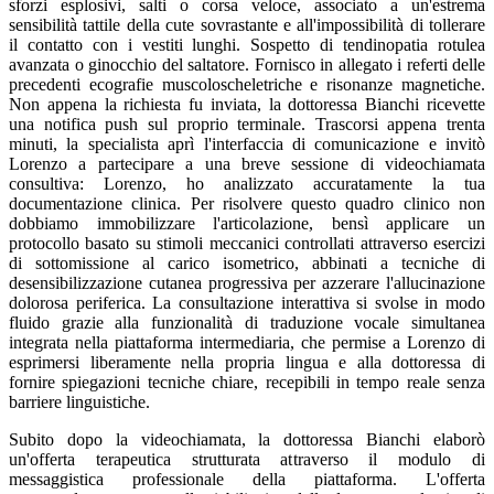
sforzi esplosivi, salti o corsa veloce, associato a un'estrema
sensibilità tattile della cute sovrastante e all'impossibilità di tollerare
il contatto con i vestiti lunghi. Sospetto di tendinopatia rotulea
avanzata o ginocchio del saltatore. Fornisco in allegato i referti delle
precedenti ecografie muscoloscheletriche e risonanze magnetiche.
Non appena la richiesta fu inviata, la dottoressa Bianchi ricevette
una notifica push sul proprio terminale. Trascorsi appena trenta
minuti, la specialista aprì l'interfaccia di comunicazione e invitò
Lorenzo a partecipare a una breve sessione di videochiamata
consultiva: Lorenzo, ho analizzato accuratamente la tua
documentazione clinica. Per risolvere questo quadro clinico non
dobbiamo immobilizzare l'articolazione, bensì applicare un
protocollo basato su stimoli meccanici controllati attraverso esercizi
di sottomissione al carico isometrico, abbinati a tecniche di
desensibilizzazione cutanea progressiva per azzerare l'allucinazione
dolorosa periferica. La consultazione interattiva si svolse in modo
fluido grazie alla funzionalità di traduzione vocale simultanea
integrata nella piattaforma intermediaria, che permise a Lorenzo di
esprimersi liberamente nella propria lingua e alla dottoressa di
fornire spiegazioni tecniche chiare, recepibili in tempo reale senza
barriere linguistiche.
Subito dopo la videochiamata, la dottoressa Bianchi elaborò
un'offerta terapeutica strutturata attraverso il modulo di
messaggistica professionale della piattaforma. L'offerta