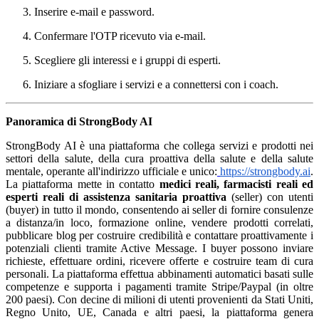
Inserire e-mail e password.
Confermare l'OTP ricevuto via e-mail.
Scegliere gli interessi e i gruppi di esperti.
Iniziare a sfogliare i servizi e a connettersi con i coach.
Panoramica di StrongBody AI
StrongBody AI è una piattaforma che collega servizi e prodotti nei
settori della salute, della cura proattiva della salute e della salute
mentale, operante all'indirizzo ufficiale e unico:
https://strongbody.ai
.
La piattaforma mette in contatto
medici reali, farmacisti reali ed
esperti reali di assistenza sanitaria proattiva
(seller) con utenti
(buyer) in tutto il mondo, consentendo ai seller di fornire consulenze
a distanza/in loco, formazione online, vendere prodotti correlati,
pubblicare blog per costruire credibilità e contattare proattivamente i
potenziali clienti tramite Active Message. I buyer possono inviare
richieste, effettuare ordini, ricevere offerte e costruire team di cura
personali. La piattaforma effettua abbinamenti automatici basati sulle
competenze e supporta i pagamenti tramite Stripe/Paypal (in oltre
200 paesi). Con decine di milioni di utenti provenienti da Stati Uniti,
Regno Unito, UE, Canada e altri paesi, la piattaforma genera