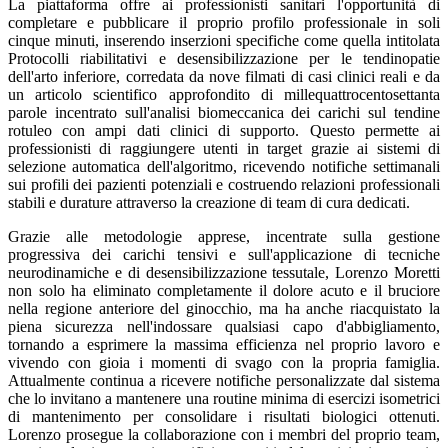
La piattaforma offre ai professionisti sanitari l'opportunità di
completare e pubblicare il proprio profilo professionale in soli
cinque minuti, inserendo inserzioni specifiche come quella intitolata
Protocolli riabilitativi e desensibilizzazione per le tendinopatie
dell'arto inferiore, corredata da nove filmati di casi clinici reali e da
un articolo scientifico approfondito di millequattrocentosettanta
parole incentrato sull'analisi biomeccanica dei carichi sul tendine
rotuleo con ampi dati clinici di supporto. Questo permette ai
professionisti di raggiungere utenti in target grazie ai sistemi di
selezione automatica dell'algoritmo, ricevendo notifiche settimanali
sui profili dei pazienti potenziali e costruendo relazioni professionali
stabili e durature attraverso la creazione di team di cura dedicati.
Grazie alle metodologie apprese, incentrate sulla gestione
progressiva dei carichi tensivi e sull'applicazione di tecniche
neurodinamiche e di desensibilizzazione tessutale, Lorenzo Moretti
non solo ha eliminato completamente il dolore acuto e il bruciore
nella regione anteriore del ginocchio, ma ha anche riacquistato la
piena sicurezza nell'indossare qualsiasi capo d'abbigliamento,
tornando a esprimere la massima efficienza nel proprio lavoro e
vivendo con gioia i momenti di svago con la propria famiglia.
Attualmente continua a ricevere notifiche personalizzate dal sistema
che lo invitano a mantenere una routine minima di esercizi isometrici
di mantenimento per consolidare i risultati biologici ottenuti.
Lorenzo prosegue la collaborazione con i membri del proprio team,