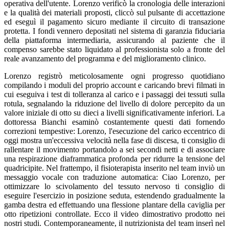
operativa dell'utente. Lorenzo verificò la cronologia delle interazioni
e la qualità dei materiali proposti, cliccò sul pulsante di accettazione
ed eseguì il pagamento sicuro mediante il circuito di transazione
protetta. I fondi vennero depositati nel sistema di garanzia fiduciaria
della piattaforma intermediaria, assicurando al paziente che il
compenso sarebbe stato liquidato al professionista solo a fronte del
reale avanzamento del programma e del miglioramento clinico.
Lorenzo registrò meticolosamente ogni progresso quotidiano
compilando i moduli del proprio account e caricando brevi filmati in
cui eseguiva i test di tolleranza al carico e i passaggi dei tessuti sulla
rotula, segnalando la riduzione del livello di dolore percepito da un
valore iniziale di otto su dieci a livelli significativamente inferiori. La
dottoressa Bianchi esaminò costantemente questi dati fornendo
correzioni tempestive: Lorenzo, l'esecuzione del carico eccentrico di
oggi mostra un'eccessiva velocità nella fase di discesa, ti consiglio di
rallentare il movimento portandolo a sei secondi netti e di associare
una respirazione diaframmatica profonda per ridurre la tensione del
quadricipite. Nel frattempo, il fisioterapista inserito nel team inviò un
messaggio vocale con traduzione automatica: Ciao Lorenzo, per
ottimizzare lo scivolamento del tessuto nervoso ti consiglio di
eseguire l'esercizio in posizione seduta, estendendo gradualmente la
gamba destra ed effettuando una flessione plantare della caviglia per
otto ripetizioni controllate. Ecco il video dimostrativo prodotto nei
nostri studi. Contemporaneamente, il nutrizionista del team inserì nel