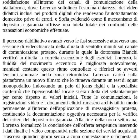
soddisfazione all'interno dei canali di comunicazione della
piattaforma, dove Lorenzo sottolineò l'estrema chiarezza dei video
didattici inclusi nei prodotti digitali che rendevano l'autotrattamento
domestico privo di errori, e Sofia evidenziò come il meccanismo di
deposito a garanzia offrisse una tutela totale nei confronti delle
transazioni economiche effettuate.
Il percorso riabilitativo avanzò verso le fasi successive attraverso una
sessione di videochiamata della durata di ventotto minuti sul canale
di comunicazione protetto, durante la quale la dottoressa Bianchi
verificò in diretta la corretta esecuzione degli esercizi: Lorenzo, la
fluidità del movimento eccentrico è migliorata notevolmente,
mantieni costante questo ritmo controllato e riferisci se avverti
tensioni anomale nella zona retorotulea. Lorenzo caricò sulla
piattaforma un nuovo filmato che lo ritraeva durante un test di squat
monopodalico indossando un paio di jeans rigidi e la specialista
confermò che l'ipersensibilità locale si era ridotta del settantacinque
per cento rispetto ai valori iniziali. Tutte le comunicazioni, le
registrazioni video e i documenti clinici rimasero archiviati in modo
permanente all'interno dell'applicazione di messaggistica protetta,
costituendo la documentazione oggettiva necessaria per la verifica
dei criteri del deposito in garanzia. Alla fine della nona settimana,
Lorenzo formalizzò la conclusione dell'offerta terapeutica inserendo
i dati finali e i video comparativi nella sezione dei servizi acquistati.
Trascorsi quindici giorni senza alcuna contestazione o richiesta di