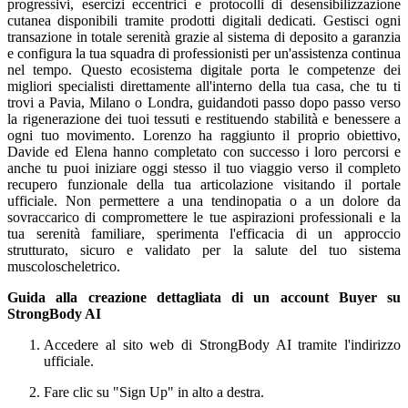
progressivi, esercizi eccentrici e protocolli di desensibilizzazione
cutanea disponibili tramite prodotti digitali dedicati. Gestisci ogni
transazione in totale serenità grazie al sistema di deposito a garanzia
e configura la tua squadra di professionisti per un'assistenza continua
nel tempo. Questo ecosistema digitale porta le competenze dei
migliori specialisti direttamente all'interno della tua casa, che tu ti
trovi a Pavia, Milano o Londra, guidandoti passo dopo passo verso
la rigenerazione dei tuoi tessuti e restituendo stabilità e benessere a
ogni tuo movimento. Lorenzo ha raggiunto il proprio obiettivo,
Davide ed Elena hanno completato con successo i loro percorsi e
anche tu puoi iniziare oggi stesso il tuo viaggio verso il completo
recupero funzionale della tua articolazione visitando il portale
ufficiale. Non permettere a una tendinopatia o a un dolore da
sovraccarico di compromettere le tue aspirazioni professionali e la
tua serenità familiare, sperimenta l'efficacia di un approccio
strutturato, sicuro e validato per la salute del tuo sistema
muscoloscheletrico.
Guida alla creazione dettagliata di un account Buyer su
StrongBody AI
Accedere al sito web di StrongBody AI tramite l'indirizzo
ufficiale.
Fare clic su "Sign Up" in alto a destra.