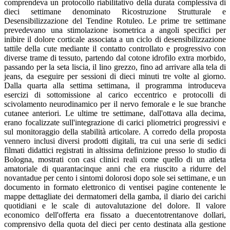
comprendeva un protocollo riabilitativo della durata complessiva di
dieci settimane denominato Ricostruzione Strutturale e
Desensibilizzazione del Tendine Rotuleo. Le prime tre settimane
prevedevano una stimolazione isometrica a angoli specifici per
inibire il dolore corticale associata a un ciclo di desensibilizzazione
tattile della cute mediante il contatto controllato e progressivo con
diverse trame di tessuto, partendo dal cotone idrofilo extra morbido,
passando per la seta liscia, il lino grezzo, fino ad arrivare alla tela di
jeans, da eseguire per sessioni di dieci minuti tre volte al giorno.
Dalla quarta alla settima settimana, il programma introduceva
esercizi di sottomissione al carico eccentrico e protocolli di
scivolamento neurodinamico per il nervo femorale e le sue branche
cutanee anteriori. Le ultime tre settimane, dall'ottava alla decima,
erano focalizzate sull'integrazione di carici pliometrici progressivi e
sul monitoraggio della stabilità articolare. A corredo della proposta
vennero inclusi diversi prodotti digitali, tra cui una serie di sedici
filmati didattici registrati in altissima definizione presso lo studio di
Bologna, mostrati con casi clinici reali come quello di un atleta
amatoriale di quarantacinque anni che era riuscito a ridurre del
novantadue per cento i sintomi dolorosi dopo sole sei settimane, e un
documento in formato elettronico di ventisei pagine contenente le
mappe dettagliate dei dermatomeri della gamba, il diario dei carichi
quotidiani e le scale di autovalutazione del dolore. Il valore
economico dell'offerta era fissato a duecentotrentanove dollari,
comprensivo della quota del dieci per cento destinata alla gestione