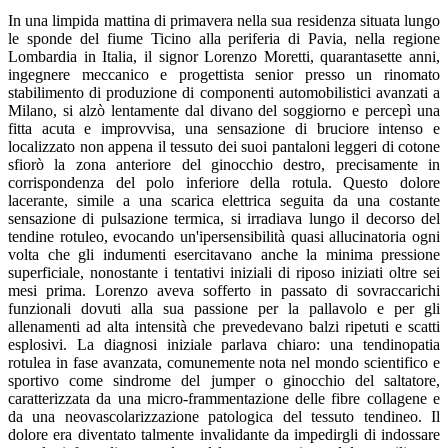
In una limpida mattina di primavera nella sua residenza situata lungo
le sponde del fiume Ticino alla periferia di Pavia, nella regione
Lombardia in Italia, il signor Lorenzo Moretti, quarantasette anni,
ingegnere meccanico e progettista senior presso un rinomato
stabilimento di produzione di componenti automobilistici avanzati a
Milano, si alzò lentamente dal divano del soggiorno e percepì una
fitta acuta e improvvisa, una sensazione di bruciore intenso e
localizzato non appena il tessuto dei suoi pantaloni leggeri di cotone
sfiorò la zona anteriore del ginocchio destro, precisamente in
corrispondenza del polo inferiore della rotula. Questo dolore
lacerante, simile a una scarica elettrica seguita da una costante
sensazione di pulsazione termica, si irradiava lungo il decorso del
tendine rotuleo, evocando un'ipersensibilità quasi allucinatoria ogni
volta che gli indumenti esercitavano anche la minima pressione
superficiale, nonostante i tentativi iniziali di riposo iniziati oltre sei
mesi prima. Lorenzo aveva sofferto in passato di sovraccarichi
funzionali dovuti alla sua passione per la pallavolo e per gli
allenamenti ad alta intensità che prevedevano balzi ripetuti e scatti
esplosivi. La diagnosi iniziale parlava chiaro: una tendinopatia
rotulea in fase avanzata, comunemente nota nel mondo scientifico e
sportivo come sindrome del jumper o ginocchio del saltatore,
caratterizzata da una micro-frammentazione delle fibre collagene e
da una neovascolarizzazione patologica del tessuto tendineo. Il
dolore era diventato talmente invalidante da impedirgli di indossare