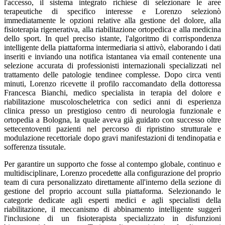
l'accesso, il sistema integrato richiese di selezionare le aree
terapeutiche di specifico interesse e Lorenzo selezionò
immediatamente le opzioni relative alla gestione del dolore, alla
fisioterapia rigenerativa, alla riabilitazione ortopedica e alla medicina
dello sport. In quel preciso istante, l'algoritmo di corrispondenza
intelligente della piattaforma intermediaria si attivò, elaborando i dati
inseriti e inviando una notifica istantanea via email contenente una
selezione accurata di professionisti internazionali specializzati nel
trattamento delle patologie tendinee complesse. Dopo circa venti
minuti, Lorenzo ricevette il profilo raccomandato della dottoressa
Francesca Bianchi, medico specialista in terapia del dolore e
riabilitazione muscoloscheletrica con sedici anni di esperienza
clinica presso un prestigioso centro di neurologia funzionale e
ortopedia a Bologna, la quale aveva già guidato con successo oltre
settecentoventi pazienti nel percorso di ripristino strutturale e
modulazione recettoriale dopo gravi manifestazioni di tendinopatia e
sofferenza tissutale.
Per garantire un supporto che fosse al contempo globale, continuo e
multidisciplinare, Lorenzo procedette alla configurazione del proprio
team di cura personalizzato direttamente all'interno della sezione di
gestione del proprio account sulla piattaforma. Selezionando le
categorie dedicate agli esperti medici e agli specialisti della
riabilitazione, il meccanismo di abbinamento intelligente suggerì
l'inclusione di un fisioterapista specializzato in disfunzioni