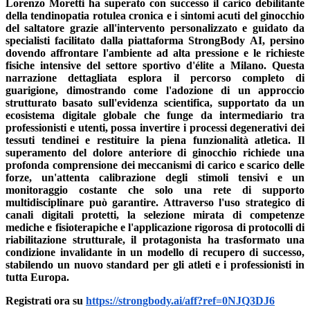
Lorenzo Moretti ha superato con successo il carico debilitante
della tendinopatia rotulea cronica e i sintomi acuti del ginocchio
del saltatore grazie all'intervento personalizzato e guidato da
specialisti facilitato dalla piattaforma StrongBody AI, persino
dovendo affrontare l'ambiente ad alta pressione e le richieste
fisiche intensive del settore sportivo d'élite a Milano. Questa
narrazione dettagliata esplora il percorso completo di
guarigione, dimostrando come l'adozione di un approccio
strutturato basato sull'evidenza scientifica, supportato da un
ecosistema digitale globale che funge da intermediario tra
professionisti e utenti, possa invertire i processi degenerativi dei
tessuti tendinei e restituire la piena funzionalità atletica. Il
superamento del dolore anteriore di ginocchio richiede una
profonda comprensione dei meccanismi di carico e scarico delle
forze, un'attenta calibrazione degli stimoli tensivi e un
monitoraggio costante che solo una rete di supporto
multidisciplinare può garantire. Attraverso l'uso strategico di
canali digitali protetti, la selezione mirata di competenze
mediche e fisioterapiche e l'applicazione rigorosa di protocolli di
riabilitazione strutturale, il protagonista ha trasformato una
condizione invalidante in un modello di recupero di successo,
stabilendo un nuovo standard per gli atleti e i professionisti in
tutta Europa.
Registrati ora su
https://strongbody.ai/aff?ref=0NJQ3DJ6