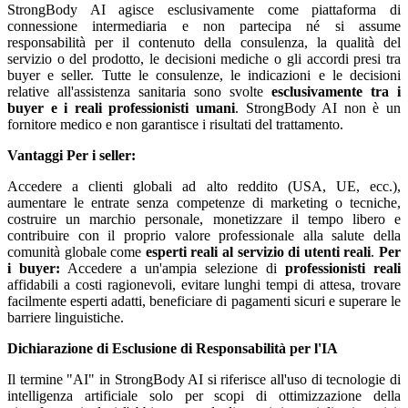
StrongBody AI agisce esclusivamente come piattaforma di
connessione intermediaria e non partecipa né si assume
responsabilità per il contenuto della consulenza, la qualità del
servizio o del prodotto, le decisioni mediche o gli accordi presi tra
buyer e seller. Tutte le consulenze, le indicazioni e le decisioni
relative all'assistenza sanitaria sono svolte
esclusivamente tra i
buyer e i reali professionisti umani
. StrongBody AI non è un
fornitore medico e non garantisce i risultati del trattamento.
Vantaggi
Per i seller:
Accedere a clienti globali ad alto reddito (USA, UE, ecc.),
aumentare le entrate senza competenze di marketing o tecniche,
costruire un marchio personale, monetizzare il tempo libero e
contribuire con il proprio valore professionale alla salute della
comunità globale come
esperti reali al servizio di utenti reali
.
Per
i buyer:
Accedere a un'ampia selezione di
professionisti reali
affidabili a costi ragionevoli, evitare lunghi tempi di attesa, trovare
facilmente esperti adatti, beneficiare di pagamenti sicuri e superare le
barriere linguistiche.
Dichiarazione di Esclusione di Responsabilità per l'IA
Il termine "AI" in StrongBody AI si riferisce all'uso di tecnologie di
intelligenza artificiale solo per scopi di ottimizzazione della