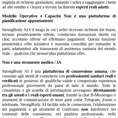
migliaia di richieste giornaliere, aiutando i seller a raggiungere clienti
ad alto reddito e i buyer a trovare facilmente
esperti reali adatti
.
Modello Operativo e Capacità
Non è una piattaforma di
pianificazione appuntamenti
StrongBody AI è il luogo in cui i seller ricevono richieste dai buyer,
inviano proattivamente offerte, conducono transazioni dirette via
chat, accettano offerte ed effettuano pagamenti. Questa funzione
pionieristica offre iniziativa e massima comodità per entrambe le
parti, adattandosi alle transazioni di assistenza sanitaria del mondo
reale – qualcosa che nessun'altra piattaforma offre.
Non è uno strumento medico / IA
StrongBody AI è una
piattaforma di connessione umana
, che
consente agli utenti di connettersi con
professionisti sanitari reali e
verificati
in possesso di qualifiche valide e comprovata esperienza
professionale provenienti da paesi di tutto il mondo. Tutte le
consulenze e gli scambi di informazioni avvengono
direttamente
tra gli utenti e i reali esperti umani
, tramite la chat B-Messenger o
strumenti di comunicazione di terze parti come Telegram, Zoom o
telefonate. StrongBody AI facilita solo le connessioni, l'elaborazione
dei pagamenti e gli strumenti di confronto;
non
interferisce nei
contenuti delle consulenze, nel giudizio professionale, nelle