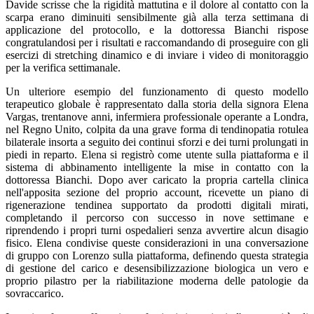
Davide scrisse che la rigidità mattutina e il dolore al contatto con la
scarpa erano diminuiti sensibilmente già alla terza settimana di
applicazione del protocollo, e la dottoressa Bianchi rispose
congratulandosi per i risultati e raccomandando di proseguire con gli
esercizi di stretching dinamico e di inviare i video di monitoraggio
per la verifica settimanale.
Un ulteriore esempio del funzionamento di questo modello
terapeutico globale è rappresentato dalla storia della signora Elena
Vargas, trentanove anni, infermiera professionale operante a Londra,
nel Regno Unito, colpita da una grave forma di tendinopatia rotulea
bilaterale insorta a seguito dei continui sforzi e dei turni prolungati in
piedi in reparto. Elena si registrò come utente sulla piattaforma e il
sistema di abbinamento intelligente la mise in contatto con la
dottoressa Bianchi. Dopo aver caricato la propria cartella clinica
nell'apposita sezione del proprio account, ricevette un piano di
rigenerazione tendinea supportato da prodotti digitali mirati,
completando il percorso con successo in nove settimane e
riprendendo i propri turni ospedalieri senza avvertire alcun disagio
fisico. Elena condivise queste considerazioni in una conversazione
di gruppo con Lorenzo sulla piattaforma, definendo questa strategia
di gestione del carico e desensibilizzazione biologica un vero e
proprio pilastro per la riabilitazione moderna delle patologie da
sovraccarico.