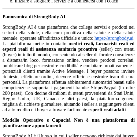
Iniziare a sfogliare i servizi e a connettersi con i coach.
Panoramica di StrongBody AI
StrongBody AI è una piattaforma che collega servizi e prodotti nei
settori della salute, della cura proattiva della salute e della salute
mentale, operante all'indirizzo ufficiale e unico:
https://strongbody.ai
.
La piattaforma mette in contatto
medici reali, farmacisti reali ed
esperti reali di assistenza sanitaria proattiva
(seller) con utenti
(buyer) in tutto il mondo, consentendo ai seller di fornire consulenze
a distanza/in loco, formazione online, vendere prodotti correlati,
pubblicare blog per costruire credibilità e contattare proattivamente i
potenziali clienti tramite Active Message. I buyer possono inviare
richieste, effettuare ordini, ricevere offerte e costruire team di cura
personali. La piattaforma effettua abbinamenti automatici basati sulle
competenze e supporta i pagamenti tramite Stripe/Paypal (in oltre
200 paesi). Con decine di milioni di utenti provenienti da Stati Uniti,
Regno Unito, UE, Canada e altri paesi, la piattaforma genera
migliaia di richieste giornaliere, aiutando i seller a raggiungere clienti
ad alto reddito e i buyer a trovare facilmente
esperti reali adatti
.
Modello Operativo e Capacità
Non è una piattaforma di
pianificazione appuntamenti
StrongBody AI è il luogo in cui i seller ricevono richieste dai buyer,