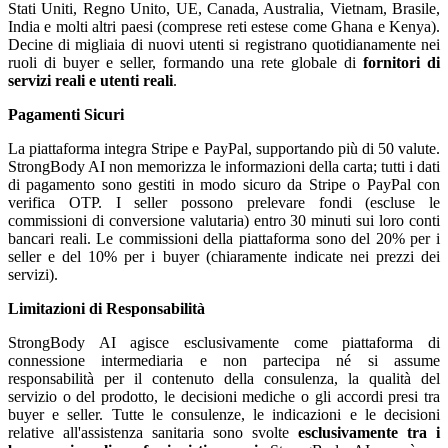
Stati Uniti, Regno Unito, UE, Canada, Australia, Vietnam, Brasile,
India e molti altri paesi (comprese reti estese come Ghana e Kenya).
Decine di migliaia di nuovi utenti si registrano quotidianamente nei
ruoli di buyer e seller, formando una rete globale di
fornitori di
servizi reali e utenti reali
.
Pagamenti Sicuri
La piattaforma integra Stripe e PayPal, supportando più di 50 valute.
StrongBody AI non memorizza le informazioni della carta; tutti i dati
di pagamento sono gestiti in modo sicuro da Stripe o PayPal con
verifica OTP. I seller possono prelevare fondi (escluse le
commissioni di conversione valutaria) entro 30 minuti sui loro conti
bancari reali. Le commissioni della piattaforma sono del 20% per i
seller e del 10% per i buyer (chiaramente indicate nei prezzi dei
servizi).
Limitazioni di Responsabilità
StrongBody AI agisce esclusivamente come piattaforma di
connessione intermediaria e non partecipa né si assume
responsabilità per il contenuto della consulenza, la qualità del
servizio o del prodotto, le decisioni mediche o gli accordi presi tra
buyer e seller. Tutte le consulenze, le indicazioni e le decisioni
relative all'assistenza sanitaria sono svolte
esclusivamente tra i