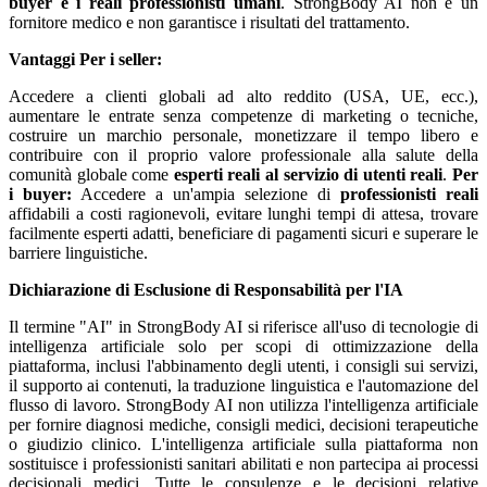
buyer e i reali professionisti umani
. StrongBody AI non è un
fornitore medico e non garantisce i risultati del trattamento.
Vantaggi
Per i seller:
Accedere a clienti globali ad alto reddito (USA, UE, ecc.),
aumentare le entrate senza competenze di marketing o tecniche,
costruire un marchio personale, monetizzare il tempo libero e
contribuire con il proprio valore professionale alla salute della
comunità globale come
esperti reali al servizio di utenti reali
.
Per
i buyer:
Accedere a un'ampia selezione di
professionisti reali
affidabili a costi ragionevoli, evitare lunghi tempi di attesa, trovare
facilmente esperti adatti, beneficiare di pagamenti sicuri e superare le
barriere linguistiche.
Dichiarazione di Esclusione di Responsabilità per l'IA
Il termine "AI" in StrongBody AI si riferisce all'uso di tecnologie di
intelligenza artificiale solo per scopi di ottimizzazione della
piattaforma, inclusi l'abbinamento degli utenti, i consigli sui servizi,
il supporto ai contenuti, la traduzione linguistica e l'automazione del
flusso di lavoro. StrongBody AI non utilizza l'intelligenza artificiale
per fornire diagnosi mediche, consigli medici, decisioni terapeutiche
o giudizio clinico. L'intelligenza artificiale sulla piattaforma non
sostituisce i professionisti sanitari abilitati e non partecipa ai processi
decisionali medici. Tutte le consulenze e le decisioni relative