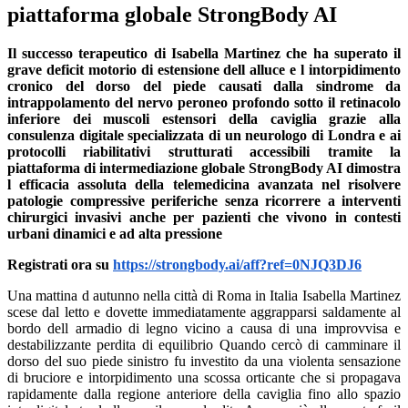
piattaforma globale StrongBody AI
Il successo terapeutico di Isabella Martinez che ha superato il
grave deficit motorio di estensione dell alluce e l intorpidimento
cronico del dorso del piede causati dalla sindrome da
intrappolamento del nervo peroneo profondo sotto il retinacolo
inferiore dei muscoli estensori della caviglia grazie alla
consulenza digitale specializzata di un neurologo di Londra e ai
protocolli riabilitativi strutturati accessibili tramite la
piattaforma di intermediazione globale StrongBody AI dimostra
l efficacia assoluta della telemedicina avanzata nel risolvere
patologie compressive periferiche senza ricorrere a interventi
chirurgici invasivi anche per pazienti che vivono in contesti
urbani dinamici e ad alta pressione
Registrati ora su
https://strongbody.ai/aff?ref=0NJQ3DJ6
Una mattina d autunno nella città di Roma in Italia Isabella Martinez scese dal letto e dovette immediatamente aggrapparsi saldamente al bordo dell armadio di legno vicino a causa di una improvvisa e destabilizzante perdita di equilibrio Quando cercò di camminare il dorso del suo piede sinistro fu investito da una violenta sensazione di bruciore e intorpidimento una scossa orticante che si propagava rapidamente dalla regione anteriore della caviglia fino allo spazio interdigitale tra l alluce e il secondo dito Ancora più allarmante fu il fatto che quando provò a eseguire il movimento di sollevamento dell alluce verso l alto per infilare la pantofola l alluce del piede sinistro rimase quasi completamente immobile mostrando un evidente deficit di forza motoria rispetto al lato controlaterale Nel corso delle ultime quattro settimane i postumi di un rigonfiamento persistente dovuto a una distorsione della caviglia in inversione subita durante l attività sportiva combinati con l abitudine di allacciare le scarpe da ginnastica in modo eccessivamente stretto per stabilizzare l articolazione debole avevano spinto Isabella in un circolo vizioso di dolore cronico Ogni volta che camminava per più di dieci minuti il dorso del piede diventava talmente insensibile da sembrare congelato ed era accompagnato dalla tendenza della punta del piede a strisciare leggermente sul terreno a causa della grave riduzione della forza di sollevamento dell alluce Questa condizione di blocco aveva ridotto l efficienza nei movimenti quotidiani di Isabella che lavorava come coordinatrice di eventi a meno del cinquanta per cento alimentando una profonda frustrazione e il timore di un danno neurologico motorio permanente Non volendo sottoporsi a lunghe e spossanti liste d attesa presso le strutture ortopediche tradizionali Isabella decise di accedere al sito web ufficiale e unico della piattaforma medica globale all indirizzo internet https strongbody ai Dopo aver completato la rapida procedura di registrazione di un account Buyer standard inserendo il proprio indirizzo email personale e confermando il codice OTP di sicurezza entrò nell interfaccia moderna del sistema Per cercare una soluzione altamente specialistica Isabella utilizzò la funzione Consult Request uno strumento di comunicazione avanzato di StrongBody AI che consente agli acquirenti di inviare direttamente una richiesta di consulenza collegata a un prodotto o a una specifica condizione patologica a un professionista Nel modulo della Consult Request descrisse dettagliatamente i sintomi intorpidimento del dorso del piede sinistro debolezza nel sollevamento dell alluce dopo i postumi di una distorsione alla caviglia e abitudine di stringere troppo le stringhe delle scarpe La sua richiesta aprì immediatamente una finestra di MultiMe Chat per una connessione diretta in tempo reale Il sistema di intelligenza artificiale AI Matching di StrongBody AI incrociò rapidamente la richiesta di Isabella con il profilo del Dottor Albert Collins un neurologo e specialista in riabilitazione neuro muscolare di grande prestigio che esercita a Londra nel Regno Unito Attraverso il sistema digitale MultiMe Chat il Dottor Collins analizzò dettagliatamente la mappa dei sintomi di Isabella Spiegò che la paziente era affetta dalla Sindrome del Tunnel Tarsale Anteriore nota anche come intrappolamento del nervo peroneo profondo sotto il retinacolo inferiore dei muscoli estensori della caviglia Il nervo peroneo profondo dopo essere disceso lungo la gamba ed essere entrato nel dorso del piede deve passare attraverso uno spazio anatomico ristretto delimitato superiormente dal retinacolo inferiore dei muscoli estensori I postumi del gonfiore infiammatorio successivi alla distorsione della caviglia uniti alla pressione meccanica diretta esercitata dall allacciatura troppo stretta delle calzature avevano causato un ispessimento e una contrattura di questa banda fasciale Il risultato era un vero e proprio strangolamento meccanico del nervo peroneo profondo che determinava un ischemia localizzata della guaina nervosa provocando l intorpidimento del dorso del piede e interrompendo la conduzione degli impulsi elettrici motori diretti al muscolo estensore lungo dell alluce manifestandosi così con il deficit parossistico di sollevamento del dito Per liberare la fibra nervosa da questa morsa fibrosa senza la necessità di ricorrere al bisturi il Dottor Albert Collins elaborò un protocollo di riabilitazione digitale personalizzato denominato Strategia di decompressione del compartimento tibiale antero laterale Il medico utilizzò la funzione Offer in Chat presente all interno della MultiMe Chat per creare una proposta di servizio personalizzata da inviare a Isabella Questo accordo telematico prevedeva un percorso terapeutico della durata di sei settimane focalizzato su una sequenza di esercizi di scivolamento del tendine estensore combinati con tecniche di auto mobilizzazione per rilasciare il retinacolo dei muscoli estensori della caviglia L intero programma venne digitalizzato sotto forma di Digital Products comprendenti video esplicativi ad alta definizione registrati dallo stesso Dottor Collins Il costo totale del servizio era indicato in modo chiaro e trasparente direttamente sulla schermata della chat di Isabella Isabella Martinez ripose la massima fiducia nella soluzione proposta dal medico premette il pulsante per accettare l offerta ed eseguì il pagamento sicuro tramite carta Visa attraverso il gateway Stripe integrato direttamente sulla piattaforma StrongBody AI Il sistema di sicurezza di Stripe si collegò con l istituto bancario per la verifica tramite codice OTP garantendo la totale crittografia dei dati finanziari Una volta completata la transazione l importo venne trasferito nel sistema di portafoglio Escrow di StrongBody AI che funge da intermediario per la custodia sicura dei fondi Questo meccanismo Escrow tutela pienamente i diritti di Isabella assicurando che la somma venga sbloccata a favore del Dottor Collins soltanto dopo che la paziente avrà confermato di aver ricevuto il servizio completo e di aver ottenuto i risultati corrispondenti a quanto stabilito nell offerta Quando il portafoglio Escrow registrò lo stato di garanzia finanziaria il Dottor Albert Collins inviò immediatamente il programma di esercizi nella sezione My Account di Isabella e la istruì su come iniziare la prima fase inserita tra la prima e la terza settimana utilizzando lo strumento di comunicazione B Messenger Il primo esercizio fondamentale consisteva nella tecnica di auto mobilizzazione del retinacolo inferiore dei muscoli estensori della caviglia Il Dottor Collins spiegò a Isabella di sedersi su una sedia e di appoggiare la caviglia sinistra sulla coscia destra La paziente doveva posizionare i due pollici nella zona anteriore della caviglia circa dieci millimetri al di sotto della piega di flessione della caviglia stessa nel punto esatto in cui si trova la banda del retinacolo degli estensori Isabella doveva esercitare una pressione profonda e continua spostando i pollici in direzione trasversale rispetto al decorso dei tendini estensori eseguendo il movimento per venti volte per sessione per tre volte al giorno Questa frizione meccanica permetteva di scollare le aderenze fibrose e di ammorbidire il tessuto fasciale contratto riducendo in modo diretto la compressione sul compartimento nervoso sottostante Parallelamente alla mobilizzazione del retinacolo Isabella iniziò gli esercizi di scivolamento del tendine estensore per liberare il nervo dalle aderenze In posizione seduta con la schiena dritta eseguiva attivamente una flessione plantare del piede spingendo la punta verso il basso e contemporaneamente fletteva tutte le dita per mettere in massima tensione la catena dei tendini estensori sulla parte anteriore della caviglia Successivamente eseguiva il movimento opposto portando il piede in flessione dorsale verso l alto e allargando al massimo le dita concentrandosi in particolar modo sul sollevamento dell alluce fino al limite della sua escursione meccanica Questa sequenza di movimenti alternati veniva eseguita ritmicamente quindici volte per serie ripetuta per tre serie ogni giorno Sotto l effetto della contrazione e del rilassamento del muscolo estensore lungo dell alluce il tendine scivolava avanti e indietro al di sotto del retinacolo creando una trazione naturale che aiutava il nervo peroneo profondo a liberarsi autonomamente dai punti di ancoraggio fibrosi causati dal trauma Ogni progresso relativo al recupero della forza muscolare e alla riduzione dell intorpidimento veniva registrato da Isabella tramite brevi video e inviato al Dottor Collins attraverso la funzione Chat History della MultiMe Chat Grazie alla memorizzazione trasparente di questa cronologia di interazione lo specialista a Londra poteva correggere con precisione la pressione manuale e l angolo di flessione della caviglia di Isabella Entrando nella seconda fase dalla quarta alla sesta settimana il programma di Isabella fu aggiornato con esercizi di attivazione neuro muscolare eseguiti contro la resistenza di una banda elastica per rinforzare il muscolo tibiale anteriore e l estensore lungo dell alluce Alla quinta settimana del protocollo mentre camminava a piedi scalzi sul pavimento di casa al mattino Isabella si rese conto con grande stupore che la sensazione di intorpidimento e il formicolio pungente sul dorso del piede erano completamente scomparsi La capacità di sollevare l alluce verso l alto era stata interamente recuperata e poteva muovere il dito in modo vigoroso senza avvertire alcun tipo di ostacolo meccanico Al termine delle sei settimane Isabella Martinez aveva riacquistato il cento per cento della sensibilità e della funzionalità motoria del piede sinistro Accedette quindi con entusiasmo all interfaccia di StrongBody AI per confermare il completamento dell ordine Il sistema sbloccò automaticamente i fondi trattenuti nel portafoglio Escrow trasfere