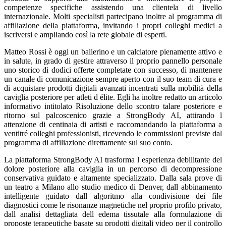
competenze specifiche assistendo una clientela di livello
internazionale. Molti specialisti partecipano inoltre al programma di
affiliazione della piattaforma, invitando i propri colleghi medici a
iscriversi e ampliando così la rete globale di esperti.
Matteo Rossi è oggi un ballerino e un calciatore pienamente attivo e
in salute, in grado di gestire attraverso il proprio pannello personale
uno storico di dodici offerte completate con successo, di mantenere
un canale di comunicazione sempre aperto con il suo team di cura e
di acquistare prodotti digitali avanzati incentrati sulla mobilità della
caviglia posteriore per atleti d élite. Egli ha inoltre redatto un articolo
informativo intitolato Risoluzione dello scontro talare posteriore e
ritorno sul palcoscenico grazie a StrongBody AI, attirando l
attenzione di centinaia di artisti e raccomandando la piattaforma a
ventitré colleghi professionisti, ricevendo le commissioni previste dal
programma di affiliazione direttamente sul suo conto.
La piattaforma StrongBody AI trasforma l esperienza debilitante del
dolore posteriore alla caviglia in un percorso di decompressione
conservativa guidato e altamente specializzato. Dalla sala prove di
un teatro a Milano allo studio medico di Denver, dall abbinamento
intelligente guidato dall algoritmo alla condivisione dei file
diagnostici come le risonanze magnetiche nel proprio profilo privato,
dall analisi dettagliata dell edema tissutale alla formulazione di
proposte terapeutiche basate su prodotti digitali video per il controllo