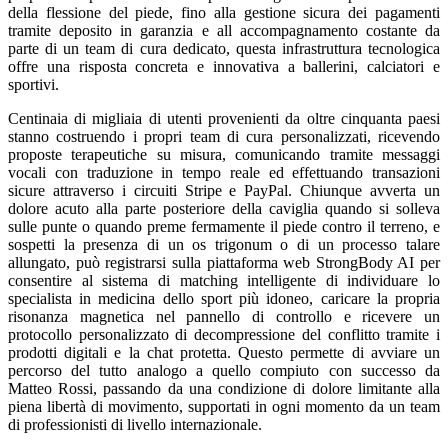
della flessione del piede, fino alla gestione sicura dei pagamenti
tramite deposito in garanzia e all accompagnamento costante da
parte di un team di cura dedicato, questa infrastruttura tecnologica
offre una risposta concreta e innovativa a ballerini, calciatori e
sportivi.
Centinaia di migliaia di utenti provenienti da oltre cinquanta paesi
stanno costruendo i propri team di cura personalizzati, ricevendo
proposte terapeutiche su misura, comunicando tramite messaggi
vocali con traduzione in tempo reale ed effettuando transazioni
sicure attraverso i circuiti Stripe e PayPal. Chiunque avverta un
dolore acuto alla parte posteriore della caviglia quando si solleva
sulle punte o quando preme fermamente il piede contro il terreno, e
sospetti la presenza di un os trigonum o di un processo talare
allungato, può registrarsi sulla piattaforma web StrongBody AI per
consentire al sistema di matching intelligente di individuare lo
specialista in medicina dello sport più idoneo, caricare la propria
risonanza magnetica nel pannello di controllo e ricevere un
protocollo personalizzato di decompressione del conflitto tramite i
prodotti digitali e la chat protetta. Questo permette di avviare un
percorso del tutto analogo a quello compiuto con successo da
Matteo Rossi, passando da una condizione di dolore limitante alla
piena libertà di movimento, supportati in ogni momento da un team
di professionisti di livello internazionale.