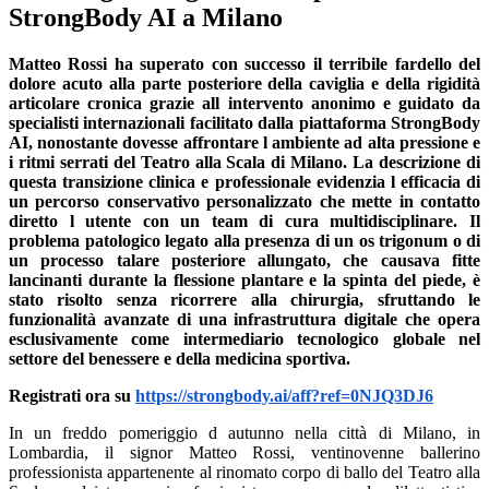
StrongBody AI a Milano
Matteo Rossi ha superato con successo il terribile fardello del
dolore acuto alla parte posteriore della caviglia e della rigidità
articolare cronica grazie all intervento anonimo e guidato da
specialisti internazionali facilitato dalla piattaforma StrongBody
AI, nonostante dovesse affrontare l ambiente ad alta pressione e
i ritmi serrati del Teatro alla Scala di Milano. La descrizione di
questa transizione clinica e professionale evidenzia l efficacia di
un percorso conservativo personalizzato che mette in contatto
diretto l utente con un team di cura multidisciplinare. Il
problema patologico legato alla presenza di un os trigonum o di
un processo talare posteriore allungato, che causava fitte
lancinanti durante la flessione plantare e la spinta del piede, è
stato risolto senza ricorrere alla chirurgia, sfruttando le
funzionalità avanzate di una infrastruttura digitale che opera
esclusivamente come intermediario tecnologico globale nel
settore del benessere e della medicina sportiva.
Registrati ora su
https://strongbody.ai/aff?ref=0NJQ3DJ6
In un freddo pomeriggio d autunno nella città di Milano, in
Lombardia, il signor Matteo Rossi, ventinovenne ballerino
professionista appartenente al rinomato corpo di ballo del Teatro alla