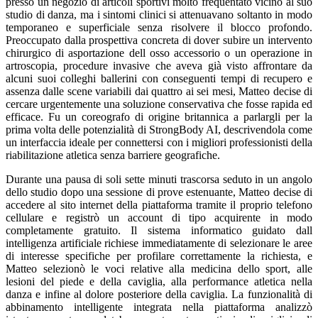
presso un negozio di articoli sportivi molto frequentato vicino al suo
studio di danza, ma i sintomi clinici si attenuavano soltanto in modo
temporaneo e superficiale senza risolvere il blocco profondo.
Preoccupato dalla prospettiva concreta di dover subire un intervento
chirurgico di asportazione dell osso accessorio o un operazione in
artroscopia, procedure invasive che aveva già visto affrontare da
alcuni suoi colleghi ballerini con conseguenti tempi di recupero e
assenza dalle scene variabili dai quattro ai sei mesi, Matteo decise di
cercare urgentemente una soluzione conservativa che fosse rapida ed
efficace. Fu un coreografo di origine britannica a parlargli per la
prima volta delle potenzialità di StrongBody AI, descrivendola come
un interfaccia ideale per connettersi con i migliori professionisti della
riabilitazione atletica senza barriere geografiche.
Durante una pausa di soli sette minuti trascorsa seduto in un angolo
dello studio dopo una sessione di prove estenuante, Matteo decise di
accedere al sito internet della piattaforma tramite il proprio telefono
cellulare e registrò un account di tipo acquirente in modo
completamente gratuito. Il sistema informatico guidato dall
intelligenza artificiale richiese immediatamente di selezionare le aree
di interesse specifiche per profilare correttamente la richiesta, e
Matteo selezionò le voci relative alla medicina dello sport, alle
lesioni del piede e della caviglia, alla performance atletica nella
danza e infine al dolore posteriore della caviglia. La funzionalità di
abbinamento intelligente integrata nella piattaforma analizzò