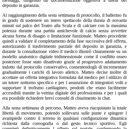
messaggi, fungendo da documentazione oggettiva a tutela del
deposito in garanzia.
Al raggiungimento della sesta settimana di protocollo, il ballerino fu
in grado di sostenere un intero spettacolo della durata di novanta
minuti sul palco del Teatro alla Scala e di calciare con la massima
potenza durante una partita amichevole di calcio senza avvertire
alcuna forma di disagio o limitazione funzionale. Matteo procedette
quindi a validare il completamento della fase successiva dell offerta,
autorizzando il trasferimento parziale del deposito in garanzia, e
durante la consultazione video il medico illustrò chiaramente su un
modello anatomico digitale tridimensionale come il conflitto osseo
posteriore fosse stato disattivato grazie al progressivo adattamento
indotto dal protocollo conservativo, consentendogli di incrementare
gradualmente i carichi di lavoro atletico. Matteo decise inoltre di
accettare un offerta integrativa formulata dal medico per l utilizzo di
un tutore notturno specifico e per l assunzione di integratori volti a
supportare il trofismo cartilagineo, prodotti che erano facilmente
accessibili tramite la vetrina digitale del professionista e per i quali
era possibile richiedere brevi consulti di chiarimento in chat.
Alla nona settimana di percorso, Matteo aveva riacquistato la totale
libertà di movimento, potendo sollevarsi sulle punte e spingere l
avampiede contro il terreno in qualsiasi configurazione dinamica
richiesta dalla coreografia o dal gesto tecnico sportivo. Egli
completò definitivamente l offerta sul portale, confermando la