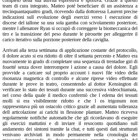
completo della sua attività espressiva e sportiva. Grazie a questo
team di cura integrato, Matteo poté beneficiare di un assistenza a
trecinquantaquattro gradi, ricevendo dalla dottoressa Laurent precise
indicazioni sull evoluzione degli esercizi verso l esecuzione di
discese del tallone su una sola gamba con scivolamento posteriore,
mentre l allenatore Ryan si occupò di correggere la biomeccanica del
tiro e la transizione del peso durante le pirouette per alleggerire il
carico iterativo sulla porzione posteriore della caviglia.
Arrivati alla terza settimana di applicazione costante del protocollo,
il dolore acuto si era ridotto di oltre il settanta percento e Matteo era
nuovamente in grado di completare una sequenza di trentadue giri di
fouetté senza dover interrompere l azione a causa del dolore. Egli
provvide a caricare sul proprio account i nuovi file video della
risonanza magnetica di controllo e alcune riprese video effettuate
durante le prove in teatro, consentendo al dottor Kensington di
verificare lo stato dei tessuti durante una successiva videochiamata,
nel corso della quale il medico confermò che l edema dei tessuti
molli si era visibilmente ridotto e che l os trigonum non
rappresentava più un ostacolo critico grazie all aumentata tolleranza
dell articolazione ai carichi in flessione plantare. Matteo riceveva
regolarmente notifiche automatiche che gli ricordavano di eseguire
gli esercizi mattutini e di inviare il resoconto quotidiano sull
andamento dei sintomi tramite la chat, e tutti questi dati strutturati
venivano archiviati in modo permanente nella cronologia dei