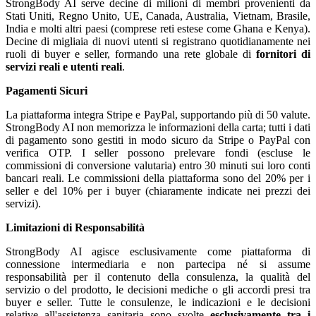
StrongBody AI serve decine di milioni di membri provenienti da
Stati Uniti, Regno Unito, UE, Canada, Australia, Vietnam, Brasile,
India e molti altri paesi (comprese reti estese come Ghana e Kenya).
Decine di migliaia di nuovi utenti si registrano quotidianamente nei
ruoli di buyer e seller, formando una rete globale di
fornitori di
servizi reali e utenti reali
.
Pagamenti Sicuri
La piattaforma integra Stripe e PayPal, supportando più di 50 valute.
StrongBody AI non memorizza le informazioni della carta; tutti i dati
di pagamento sono gestiti in modo sicuro da Stripe o PayPal con
verifica OTP. I seller possono prelevare fondi (escluse le
commissioni di conversione valutaria) entro 30 minuti sui loro conti
bancari reali. Le commissioni della piattaforma sono del 20% per i
seller e del 10% per i buyer (chiaramente indicate nei prezzi dei
servizi).
Limitazioni di Responsabilità
StrongBody AI agisce esclusivamente come piattaforma di
connessione intermediaria e non partecipa né si assume
responsabilità per il contenuto della consulenza, la qualità del
servizio o del prodotto, le decisioni mediche o gli accordi presi tra
buyer e seller. Tutte le consulenze, le indicazioni e le decisioni
relative all'assistenza sanitaria sono svolte
esclusivamente tra i