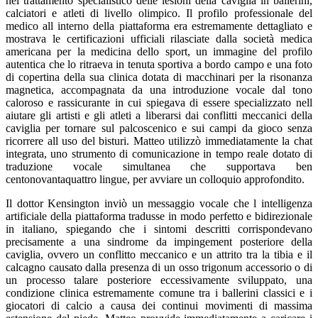
nel trattamento specialistico delle lesioni della caviglia in ballerini,
calciatori e atleti di livello olimpico. Il profilo professionale del
medico all interno della piattaforma era estremamente dettagliato e
mostrava le certificazioni ufficiali rilasciate dalla società medica
americana per la medicina dello sport, un immagine del profilo
autentica che lo ritraeva in tenuta sportiva a bordo campo e una foto
di copertina della sua clinica dotata di macchinari per la risonanza
magnetica, accompagnata da una introduzione vocale dal tono
caloroso e rassicurante in cui spiegava di essere specializzato nell
aiutare gli artisti e gli atleti a liberarsi dai conflitti meccanici della
caviglia per tornare sul palcoscenico e sui campi da gioco senza
ricorrere all uso del bisturi. Matteo utilizzò immediatamente la chat
integrata, uno strumento di comunicazione in tempo reale dotato di
traduzione vocale simultanea che supportava ben
centonovantaquattro lingue, per avviare un colloquio approfondito.
Il dottor Kensington inviò un messaggio vocale che l intelligenza
artificiale della piattaforma tradusse in modo perfetto e bidirezionale
in italiano, spiegando che i sintomi descritti corrispondevano
precisamente a una sindrome da impingement posteriore della
caviglia, ovvero un conflitto meccanico e un attrito tra la tibia e il
calcagno causato dalla presenza di un osso trigonum accessorio o di
un processo talare posteriore eccessivamente sviluppato, una
condizione clinica estremamente comune tra i ballerini classici e i
giocatori di calcio a causa dei continui movimenti di massima