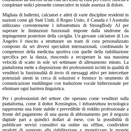
completare sedici pirouette consecutive in totale assenza di dolore.
Migliaia di ballerini, calciatori e atleti di varie discipline residenti in
nazioni come gli Stati Uniti, il Regno Unito, il Canada e l Australia
utilizzano correntemente l infrastruttura di StrongBody AI per
superare le limitazioni funzionali imposte dalla sindrome da
impingement posteriore della caviglia. Un giovane calciatore di Los
Angeles è riuscito a strutturare un team di cura personalizzato
composto da sei diversi specialisti internazionali, combinando le
competenze della medicina sportiva con quelle della riabilitazione
specifica per la danza, riuscendo a recuperare la sua massima
velocità di scatto in sole sei settimane di allenamento mirato. La
piattaforma mette a disposizione dei professionisti iscritti in qualità di
venditori la funzionalità di invio di messaggi attivi per intercettare
potenziali utenti in cerca di soluzioni e fornisce lo strumento di
comunicazione multilingue con traduzione vocale bidirezionale per
eliminare ogni barriera linguistica.
Per i professionisti del settore che operano come venditori sulla
piattaforma, come il dottor Kensington, l infrastruttura tecnologica
rappresenta una fonte stabile e prevedibile di reddito professionale a
fronte del pagamento di una quota di abbonamento per il negozio
digitale pari a quindici dollari al mese, con la possibilità di
pubblicare servizi consultivi sia online sia offline, condividere
prodotti di supporto alla riabilitazione e monetizzare le proprie