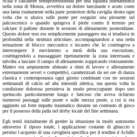
Scala e calciatore semiprofessionista per una squadra dilettantistica
nella zona di Monza, avvertiva un dolore lancinante e acuto come
una lama esattamente nella parte posteriore della caviglia destra ogni
volta che si alzava sulle punte per eseguire una pirouette sul
palcoscenico o quando spingeva il piede contro il terreno per
calciare il pallone durante le sessioni di allenamento pomeridiane.
Questo dolore non era semplicemente passeggero ma si irradiava in
profondità nella struttura articolare, accompagnandosi a una netta
sensazione di blocco meccanico e incastro che lo costringeva a
interrompere il movimento a metà della sua esecuzione,
costringendolo a massaggiare ripetutamente la zona interessata e
talvolta a lasciare il campo di allenamento zoppicando vistosamente.
Matteo era ampiamente abituato a ritmi di lavoro e allenamento
estremamente severi e competitivi, caratterizzati da sei ore di danza
classica e contemporanea ogni giorno combinate con tre sessioni
settimanali di calcio ad alta intensità atletica, ma questa volta la
condizione dolorosa persisteva in modo preoccupante dopo uno
spettacolo particolarmente lungo e faticoso che aveva richiesto
numerosi passaggi sulle punte e sulle mezza punte, a cui si era
aggiunto un forte impatto traumatico durante un contrasto di gioco
per il possesso della palla nel derby locale del fine settimana.
Egli tentò inizialmente di gestire la situazione in modo autonomo
attraverso il riposo totale, l applicazione costante di ghiaccio e
persino l acquisto di una cavigliera specifica per il tendine d Achille