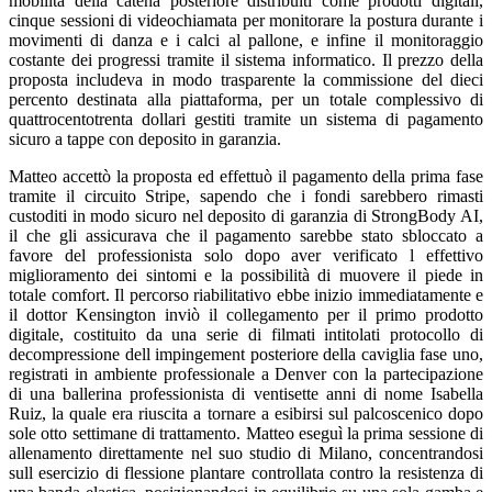
mobilità della catena posteriore distribuiti come prodotti digitali,
cinque sessioni di videochiamata per monitorare la postura durante i
movimenti di danza e i calci al pallone, e infine il monitoraggio
costante dei progressi tramite il sistema informatico. Il prezzo della
proposta includeva in modo trasparente la commissione del dieci
percento destinata alla piattaforma, per un totale complessivo di
quattrocentotrenta dollari gestiti tramite un sistema di pagamento
sicuro a tappe con deposito in garanzia.
Matteo accettò la proposta ed effettuò il pagamento della prima fase
tramite il circuito Stripe, sapendo che i fondi sarebbero rimasti
custoditi in modo sicuro nel deposito di garanzia di StrongBody AI,
il che gli assicurava che il pagamento sarebbe stato sbloccato a
favore del professionista solo dopo aver verificato l effettivo
miglioramento dei sintomi e la possibilità di muovere il piede in
totale comfort. Il percorso riabilitativo ebbe inizio immediatamente e
il dottor Kensington inviò il collegamento per il primo prodotto
digitale, costituito da una serie di filmati intitolati protocollo di
decompressione dell impingement posteriore della caviglia fase uno,
registrati in ambiente professionale a Denver con la partecipazione
di una ballerina professionista di ventisette anni di nome Isabella
Ruiz, la quale era riuscita a tornare a esibirsi sul palcoscenico dopo
sole otto settimane di trattamento. Matteo eseguì la prima sessione di
allenamento direttamente nel suo studio di Milano, concentrandosi
sull esercizio di flessione plantare controllata contro la resistenza di