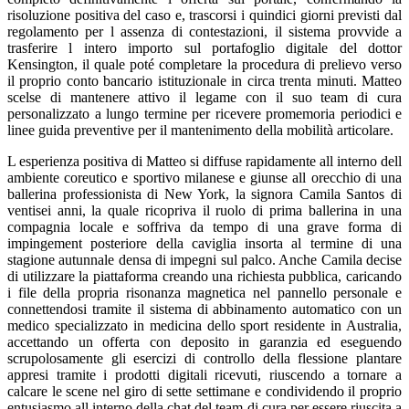
risoluzione positiva del caso e, trascorsi i quindici giorni previsti dal
regolamento per l assenza di contestazioni, il sistema provvide a
trasferire l intero importo sul portafoglio digitale del dottor
Kensington, il quale poté completare la procedura di prelievo verso
il proprio conto bancario istituzionale in circa trenta minuti. Matteo
scelse di mantenere attivo il legame con il suo team di cura
personalizzato a lungo termine per ricevere promemoria periodici e
linee guida preventive per il mantenimento della mobilità articolare.
L esperienza positiva di Matteo si diffuse rapidamente all interno dell
ambiente coreutico e sportivo milanese e giunse all orecchio di una
ballerina professionista di New York, la signora Camila Santos di
ventisei anni, la quale ricopriva il ruolo di prima ballerina in una
compagnia locale e soffriva da tempo di una grave forma di
impingement posteriore della caviglia insorta al termine di una
stagione autunnale densa di impegni sul palco. Anche Camila decise
di utilizzare la piattaforma creando una richiesta pubblica, caricando
i file della propria risonanza magnetica nel pannello personale e
connettendosi tramite il sistema di abbinamento automatico con un
medico specializzato in medicina dello sport residente in Australia,
accettando un offerta con deposito in garanzia ed eseguendo
scrupolosamente gli esercizi di controllo della flessione plantare
appresi tramite i prodotti digitali ricevuti, riuscendo a tornare a
calcare le scene nel giro di sette settimane e condividendo il proprio
entusiasmo all interno della chat del team di cura per essere riuscita a