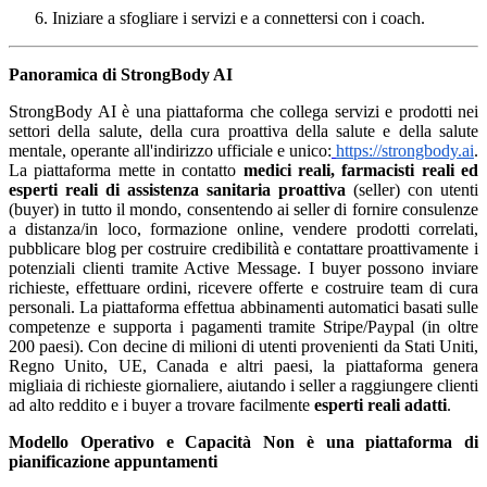
Iniziare a sfogliare i servizi e a connettersi con i coach.
Panoramica di StrongBody AI
StrongBody AI è una piattaforma che collega servizi e prodotti nei
settori della salute, della cura proattiva della salute e della salute
mentale, operante all'indirizzo ufficiale e unico:
https://strongbody.ai
.
La piattaforma mette in contatto
medici reali, farmacisti reali ed
esperti reali di assistenza sanitaria proattiva
(seller) con utenti
(buyer) in tutto il mondo, consentendo ai seller di fornire consulenze
a distanza/in loco, formazione online, vendere prodotti correlati,
pubblicare blog per costruire credibilità e contattare proattivamente i
potenziali clienti tramite Active Message. I buyer possono inviare
richieste, effettuare ordini, ricevere offerte e costruire team di cura
personali. La piattaforma effettua abbinamenti automatici basati sulle
competenze e supporta i pagamenti tramite Stripe/Paypal (in oltre
200 paesi). Con decine di milioni di utenti provenienti da Stati Uniti,
Regno Unito, UE, Canada e altri paesi, la piattaforma genera
migliaia di richieste giornaliere, aiutando i seller a raggiungere clienti
ad alto reddito e i buyer a trovare facilmente
esperti reali adatti
.
Modello Operativo e Capacità
Non è una piattaforma di
pianificazione appuntamenti