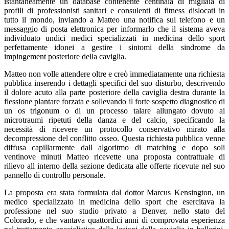
istantaneamente un database contenente centinaia di migliaia di
profili di professionisti sanitari e consulenti di fitness dislocati in
tutto il mondo, inviando a Matteo una notifica sul telefono e un
messaggio di posta elettronica per informarlo che il sistema aveva
individuato undici medici specializzati in medicina dello sport
perfettamente idonei a gestire i sintomi della sindrome da
impingement posteriore della caviglia.
Matteo non volle attendere oltre e creò immediatamente una richiesta
pubblica inserendo i dettagli specifici del suo disturbo, descrivendo
il dolore acuto alla parte posteriore della caviglia destra durante la
flessione plantare forzata e sollevando il forte sospetto diagnostico di
un os trigonum o di un processo talare allungato dovuto ai
microtraumi ripetuti della danza e del calcio, specificando la
necessità di ricevere un protocollo conservativo mirato alla
decompressione del conflitto osseo. Questa richiesta pubblica venne
diffusa capillarmente dall algoritmo di matching e dopo soli
ventinove minuti Matteo ricevette una proposta contrattuale di
rilievo all interno della sezione dedicata alle offerte ricevute nel suo
pannello di controllo personale.
La proposta era stata formulata dal dottor Marcus Kensington, un
medico specializzato in medicina dello sport che esercitava la
professione nel suo studio privato a Denver, nello stato del
Colorado, e che vantava quattordici anni di comprovata esperienza