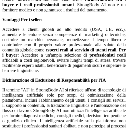
buyer e i reali professionisti umani
. StrongBody AI non è un
fornitore medico e non garantisce i risultati del trattamento.
Vantaggi
Per i seller:
Accedere a clienti globali ad alto reddito (USA, UE, ecc.),
aumentare le entrate senza competenze di marketing o tecniche,
costruire un marchio personale, monetizzare il tempo libero e
contribuire con il proprio valore professionale alla salute della
comunità globale come
esperti reali al servizio di utenti reali
.
Per
i buyer:
Accedere a un'ampia selezione di
professionisti reali
affidabili a costi ragionevoli, evitare lunghi tempi di attesa, trovare
facilmente esperti adatti, beneficiare di pagamenti sicuri e superare le
barriere linguistiche.
Dichiarazione di Esclusione di Responsabilità per l'IA
Il termine "AI" in StrongBody AI si riferisce all'uso di tecnologie di
intelligenza artificiale solo per scopi di ottimizzazione della
piattaforma, inclusi l'abbinamento degli utenti, i consigli sui servizi,
il supporto ai contenuti, la traduzione linguistica e l'automazione del
flusso di lavoro. StrongBody AI non utilizza l'intelligenza artificiale
per fornire diagnosi mediche, consigli medici, decisioni terapeutiche
o giudizio clinico. L'intelligenza artificiale sulla piattaforma non
sostituisce i professionisti sanitari abilitati e non partecipa ai processi