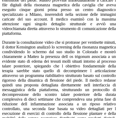
estensione del piede. Matteo provvide immediatamente a caricare i
file digitali della risonanza magnetica della caviglia che aveva
eseguito cinque giorni prima presso un centro diagnostico
specializzato a Milano, inserendoli nella sezione delle immagini
caricate del suo account. Il medico esaminò con la massima
attenzione ogni singolo dettaglio strutturale e avviò una
videochiamata diretta attraverso lo strumento di comunicazione della
piattaforma.
Durante la consultazione video che si protrasse per ventisette minuti,
il dottor Kensington analizzò lo screening della risonanza magnetica
condividendo lo schermo dal suo studio in Colorado e mostrò
chiaramente a Matteo la presenza dell os trigonum associata a un
evidente stato di edema dei tessuti molli situati intorno al processo
talare posteriore, spiegando che l obiettivo fondamentale della
terapia sarebbe stato quello di decomprimere l articolazione
attraverso un programma riabilitativo strutturato basato sul controllo
rigoroso della dinamica di flessione del piede. Il medico redasse
quindi una proposta dettagliata direttamente nell interfaccia di
messaggistica della piattaforma, strutturando un protocollo di
decompressione dello scontro talare posteriore della durata
complessiva di dieci settimane che comprendeva una prima fase di
riduzione dell infiammazione associata a un riposo relativo
controllato, una seconda fase basata su video dettagliati per l
esecuzione di esercizi di controllo della flessione plantare e della