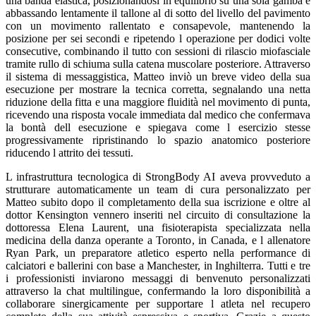
una banda elastica, posizionandosi in equilibrio su una sola gamba e
abbassando lentamente il tallone al di sotto del livello del pavimento
con un movimento rallentato e consapevole, mantenendo la
posizione per sei secondi e ripetendo l operazione per dodici volte
consecutive, combinando il tutto con sessioni di rilascio miofasciale
tramite rullo di schiuma sulla catena muscolare posteriore. Attraverso
il sistema di messaggistica, Matteo inviò un breve video della sua
esecuzione per mostrare la tecnica corretta, segnalando una netta
riduzione della fitta e una maggiore fluidità nel movimento di punta,
ricevendo una risposta vocale immediata dal medico che confermava
la bontà dell esecuzione e spiegava come l esercizio stesse
progressivamente ripristinando lo spazio anatomico posteriore
riducendo l attrito dei tessuti.
L infrastruttura tecnologica di StrongBody AI aveva provveduto a
strutturare automaticamente un team di cura personalizzato per
Matteo subito dopo il completamento della sua iscrizione e oltre al
dottor Kensington vennero inseriti nel circuito di consultazione la
dottoressa Elena Laurent, una fisioterapista specializzata nella
medicina della danza operante a Toronto, in Canada, e l allenatore
Ryan Park, un preparatore atletico esperto nella performance di
calciatori e ballerini con base a Manchester, in Inghilterra. Tutti e tre
i professionisti inviarono messaggi di benvenuto personalizzati
attraverso la chat multilingue, confermando la loro disponibilità a
collaborare sinergicamente per supportare l atleta nel recupero