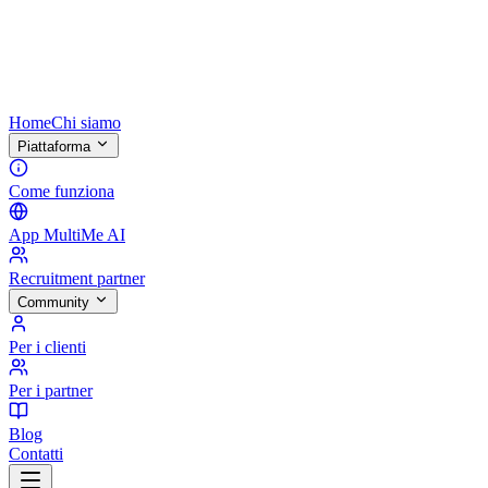
Home
Chi siamo
Piattaforma
Come funziona
App MultiMe AI
Recruitment partner
Community
Per i clienti
Per i partner
Blog
Contatti