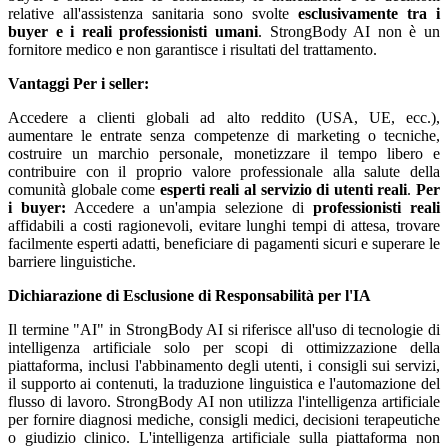
relative all'assistenza sanitaria sono svolte
esclusivamente tra i
buyer e i reali professionisti umani
. StrongBody AI non è un
fornitore medico e non garantisce i risultati del trattamento.
Vantaggi
Per i seller:
Accedere a clienti globali ad alto reddito (USA, UE, ecc.),
aumentare le entrate senza competenze di marketing o tecniche,
costruire un marchio personale, monetizzare il tempo libero e
contribuire con il proprio valore professionale alla salute della
comunità globale come
esperti reali al servizio di utenti reali
.
Per
i buyer:
Accedere a un'ampia selezione di
professionisti reali
affidabili a costi ragionevoli, evitare lunghi tempi di attesa, trovare
facilmente esperti adatti, beneficiare di pagamenti sicuri e superare le
barriere linguistiche.
Dichiarazione di Esclusione di Responsabilità per l'IA
Il termine "AI" in StrongBody AI si riferisce all'uso di tecnologie di
intelligenza artificiale solo per scopi di ottimizzazione della
piattaforma, inclusi l'abbinamento degli utenti, i consigli sui servizi,
il supporto ai contenuti, la traduzione linguistica e l'automazione del
flusso di lavoro. StrongBody AI non utilizza l'intelligenza artificiale
per fornire diagnosi mediche, consigli medici, decisioni terapeutiche
o giudizio clinico. L'intelligenza artificiale sulla piattaforma non