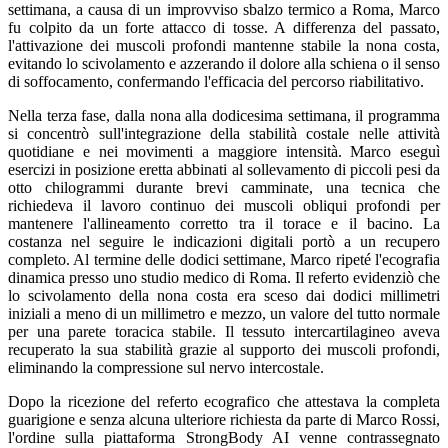
settimana, a causa di un improvviso sbalzo termico a Roma, Marco
fu colpito da un forte attacco di tosse. A differenza del passato,
l'attivazione dei muscoli profondi mantenne stabile la nona costa,
evitando lo scivolamento e azzerando il dolore alla schiena o il senso
di soffocamento, confermando l'efficacia del percorso riabilitativo.
Nella terza fase, dalla nona alla dodicesima settimana, il programma
si concentrò sull'integrazione della stabilità costale nelle attività
quotidiane e nei movimenti a maggiore intensità. Marco eseguì
esercizi in posizione eretta abbinati al sollevamento di piccoli pesi da
otto chilogrammi durante brevi camminate, una tecnica che
richiedeva il lavoro continuo dei muscoli obliqui profondi per
mantenere l'allineamento corretto tra il torace e il bacino. La
costanza nel seguire le indicazioni digitali portò a un recupero
completo. Al termine delle dodici settimane, Marco ripeté l'ecografia
dinamica presso uno studio medico di Roma. Il referto evidenziò che
lo scivolamento della nona costa era sceso dai dodici millimetri
iniziali a meno di un millimetro e mezzo, un valore del tutto normale
per una parete toracica stabile. Il tessuto intercartilagineo aveva
recuperato la sua stabilità grazie al supporto dei muscoli profondi,
eliminando la compressione sul nervo intercostale.
Dopo la ricezione del referto ecografico che attestava la completa
guarigione e senza alcuna ulteriore richiesta da parte di Marco Rossi,
l'ordine sulla piattaforma StrongBody AI venne contrassegnato