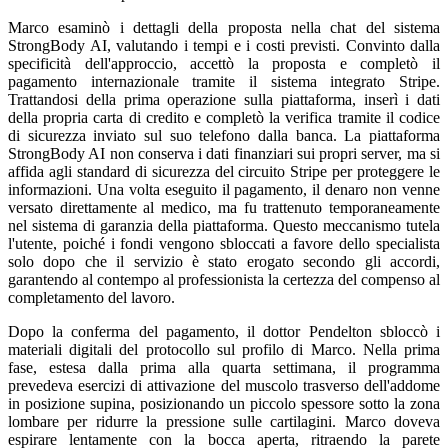
Marco esaminò i dettagli della proposta nella chat del sistema
StrongBody AI, valutando i tempi e i costi previsti. Convinto dalla
specificità dell'approccio, accettò la proposta e completò il
pagamento internazionale tramite il sistema integrato Stripe.
Trattandosi della prima operazione sulla piattaforma, inserì i dati
della propria carta di credito e completò la verifica tramite il codice
di sicurezza inviato sul suo telefono dalla banca. La piattaforma
StrongBody AI non conserva i dati finanziari sui propri server, ma si
affida agli standard di sicurezza del circuito Stripe per proteggere le
informazioni. Una volta eseguito il pagamento, il denaro non venne
versato direttamente al medico, ma fu trattenuto temporaneamente
nel sistema di garanzia della piattaforma. Questo meccanismo tutela
l'utente, poiché i fondi vengono sbloccati a favore dello specialista
solo dopo che il servizio è stato erogato secondo gli accordi,
garantendo al contempo al professionista la certezza del compenso al
completamento del lavoro.
Dopo la conferma del pagamento, il dottor Pendelton sbloccò i
materiali digitali del protocollo sul profilo di Marco. Nella prima
fase, estesa dalla prima alla quarta settimana, il programma
prevedeva esercizi di attivazione del muscolo trasverso dell'addome
in posizione supina, posizionando un piccolo spessore sotto la zona
lombare per ridurre la pressione sulle cartilagini. Marco doveva
espirare lentamente con la bocca aperta, ritraendo la parete