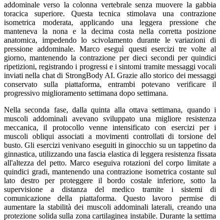
addominale verso la colonna vertebrale senza muovere la gabbia
toracica superiore. Questa tecnica stimolava una contrazione
isometrica moderata, applicando una leggera pressione che
manteneva la nona e la decima costa nella corretta posizione
anatomica, impedendo lo scivolamento durante le variazioni di
pressione addominale. Marco eseguì questi esercizi tre volte al
giorno, mantenendo la contrazione per dieci secondi per quindici
ripetizioni, registrando i progressi e i sintomi tramite messaggi vocali
inviati nella chat di StrongBody AI. Grazie allo storico dei messaggi
conservato sulla piattaforma, entrambi potevano verificare il
progressivo miglioramento settimana dopo settimana.
Nella seconda fase, dalla quinta alla ottava settimana, quando i
muscoli addominali avevano sviluppato una migliore resistenza
meccanica, il protocollo venne intensificato con esercizi per i
muscoli obliqui associati a movimenti controllati di torsione del
busto. Gli esercizi venivano eseguiti in ginocchio su un tappetino da
ginnastica, utilizzando una fascia elastica di leggera resistenza fissata
all'altezza del petto. Marco eseguiva rotazioni del corpo limitate a
quindici gradi, mantenendo una contrazione isometrica costante sul
lato destro per proteggere il bordo costale inferiore, sotto la
supervisione a distanza del medico tramite i sistemi di
comunicazione della piattaforma. Questo lavoro permise di
aumentare la stabilità dei muscoli addominali laterali, creando una
protezione solida sulla zona cartilaginea instabile. Durante la settima