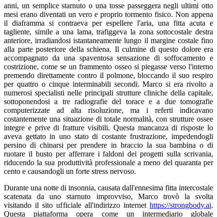
anni, un semplice starnuto o una tosse passeggera negli ultimi otto
mesi erano diventati un vero e proprio tormento fisico. Non appena
il diaframma si contraeva per espellere l'aria, una fitta acuta e
tagliente, simile a una lama, trafiggeva la zona sottocostale destra
anteriore, irradiandosi istantaneamente lungo il margine costale fino
alla parte posteriore della schiena. Il culmine di questo dolore era
accompagnato da una spaventosa sensazione di soffocamento e
costrizione, come se un frammento osseo si piegasse verso l'interno
premendo direttamente contro il polmone, bloccando il suo respiro
per quattro o cinque interminabili secondi. Marco si era rivolto a
numerosi specialisti nelle principali strutture cliniche della capitale,
sottoponendosi a tre radiografie del torace e a due tomografie
computerizzate ad alta risoluzione, ma i referti indicavano
costantemente una situazione di totale normalità, con strutture ossee
integre e prive di fratture visibili. Questa mancanza di risposte lo
aveva gettato in uno stato di costante frustrazione, impedendogli
persino di chinarsi per prendere in braccio la sua bambina o di
ruotare il busto per afferrare i faldoni dei progetti sulla scrivania,
riducendo la sua produttività professionale a meno del quaranta per
cento e causandogli un forte stress nervoso.
Durante una notte di insonnia, causata dall'ennesima fitta intercostale
scatenata da uno starnuto improvviso, Marco trovò la svolta
visitando il sito ufficiale all'indirizzo internet
https://strongbody.ai
.
Questa piattaforma opera come un intermediario globale