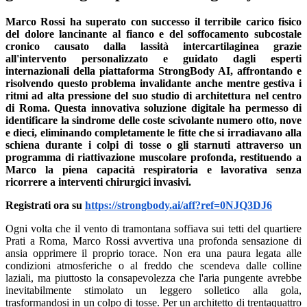
Marco Rossi ha superato con successo il terribile carico fisico
del dolore lancinante al fianco e del soffocamento subcostale
cronico causato dalla lassità intercartilaginea grazie
all'intervento personalizzato e guidato dagli esperti
internazionali della piattaforma StrongBody AI, affrontando e
risolvendo questo problema invalidante anche mentre gestiva i
ritmi ad alta pressione del suo studio di architettura nel centro
di Roma. Questa innovativa soluzione digitale ha permesso di
identificare la sindrome delle coste scivolante numero otto, nove
e dieci, eliminando completamente le fitte che si irradiavano alla
schiena durante i colpi di tosse o gli starnuti attraverso un
programma di riattivazione muscolare profonda, restituendo a
Marco la piena capacità respiratoria e lavorativa senza
ricorrere a interventi chirurgici invasivi.
Registrati ora su
https://strongbody.ai/aff?ref=0NJQ3DJ6
Ogni volta che il vento di tramontana soffiava sui tetti del quartiere
Prati a Roma, Marco Rossi avvertiva una profonda sensazione di
ansia opprimere il proprio torace. Non era una paura legata alle
condizioni atmosferiche o al freddo che scendeva dalle colline
laziali, ma piuttosto la consapevolezza che l'aria pungente avrebbe
inevitabilmente stimolato un leggero solletico alla gola,
trasformandosi in un colpo di tosse. Per un architetto di trentaquattro