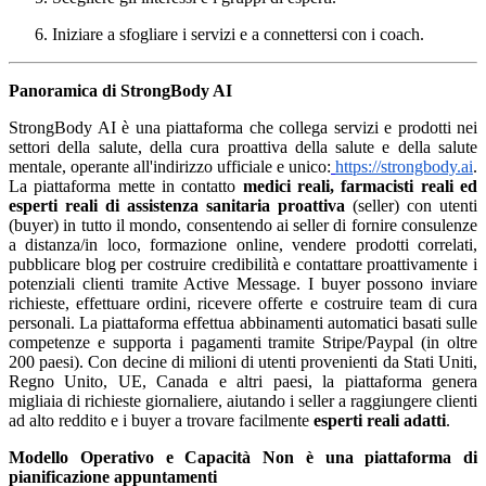
Iniziare a sfogliare i servizi e a connettersi con i coach.
Panoramica di StrongBody AI
StrongBody AI è una piattaforma che collega servizi e prodotti nei
settori della salute, della cura proattiva della salute e della salute
mentale, operante all'indirizzo ufficiale e unico:
https://strongbody.ai
.
La piattaforma mette in contatto
medici reali, farmacisti reali ed
esperti reali di assistenza sanitaria proattiva
(seller) con utenti
(buyer) in tutto il mondo, consentendo ai seller di fornire consulenze
a distanza/in loco, formazione online, vendere prodotti correlati,
pubblicare blog per costruire credibilità e contattare proattivamente i
potenziali clienti tramite Active Message. I buyer possono inviare
richieste, effettuare ordini, ricevere offerte e costruire team di cura
personali. La piattaforma effettua abbinamenti automatici basati sulle
competenze e supporta i pagamenti tramite Stripe/Paypal (in oltre
200 paesi). Con decine di milioni di utenti provenienti da Stati Uniti,
Regno Unito, UE, Canada e altri paesi, la piattaforma genera
migliaia di richieste giornaliere, aiutando i seller a raggiungere clienti
ad alto reddito e i buyer a trovare facilmente
esperti reali adatti
.
Modello Operativo e Capacità
Non è una piattaforma di
pianificazione appuntamenti