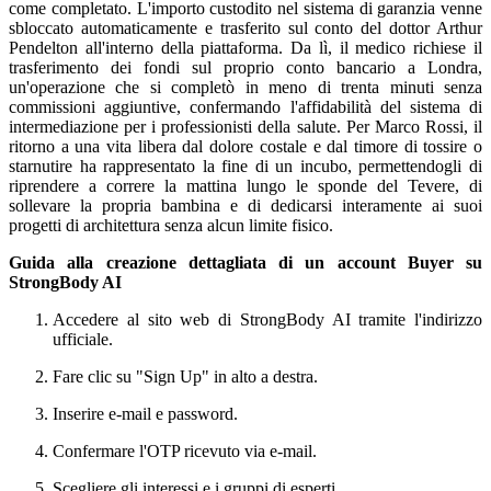
come completato. L'importo custodito nel sistema di garanzia venne
sbloccato automaticamente e trasferito sul conto del dottor Arthur
Pendelton all'interno della piattaforma. Da lì, il medico richiese il
trasferimento dei fondi sul proprio conto bancario a Londra,
un'operazione che si completò in meno di trenta minuti senza
commissioni aggiuntive, confermando l'affidabilità del sistema di
intermediazione per i professionisti della salute. Per Marco Rossi, il
ritorno a una vita libera dal dolore costale e dal timore di tossire o
starnutire ha rappresentato la fine di un incubo, permettendogli di
riprendere a correre la mattina lungo le sponde del Tevere, di
sollevare la propria bambina e di dedicarsi interamente ai suoi
progetti di architettura senza alcun limite fisico.
Guida alla creazione dettagliata di un account Buyer su
StrongBody AI
Accedere al sito web di StrongBody AI tramite l'indirizzo
ufficiale.
Fare clic su "Sign Up" in alto a destra.
Inserire e-mail e password.
Confermare l'OTP ricevuto via e-mail.
Scegliere gli interessi e i gruppi di esperti.