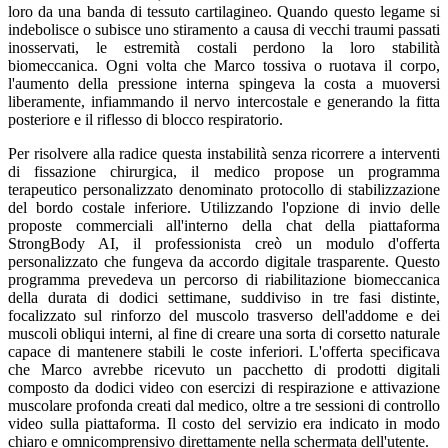
loro da una banda di tessuto cartilagineo. Quando questo legame si
indebolisce o subisce uno stiramento a causa di vecchi traumi passati
inosservati, le estremità costali perdono la loro stabilità
biomeccanica. Ogni volta che Marco tossiva o ruotava il corpo,
l'aumento della pressione interna spingeva la costa a muoversi
liberamente, infiammando il nervo intercostale e generando la fitta
posteriore e il riflesso di blocco respiratorio.
Per risolvere alla radice questa instabilità senza ricorrere a interventi
di fissazione chirurgica, il medico propose un programma
terapeutico personalizzato denominato protocollo di stabilizzazione
del bordo costale inferiore. Utilizzando l'opzione di invio delle
proposte commerciali all'interno della chat della piattaforma
StrongBody AI, il professionista creò un modulo d'offerta
personalizzato che fungeva da accordo digitale trasparente. Questo
programma prevedeva un percorso di riabilitazione biomeccanica
della durata di dodici settimane, suddiviso in tre fasi distinte,
focalizzato sul rinforzo del muscolo trasverso dell'addome e dei
muscoli obliqui interni, al fine di creare una sorta di corsetto naturale
capace di mantenere stabili le coste inferiori. L'offerta specificava
che Marco avrebbe ricevuto un pacchetto di prodotti digitali
composto da dodici video con esercizi di respirazione e attivazione
muscolare profonda creati dal medico, oltre a tre sessioni di controllo
video sulla piattaforma. Il costo del servizio era indicato in modo
chiaro e omnicomprensivo direttamente nella schermata dell'utente.