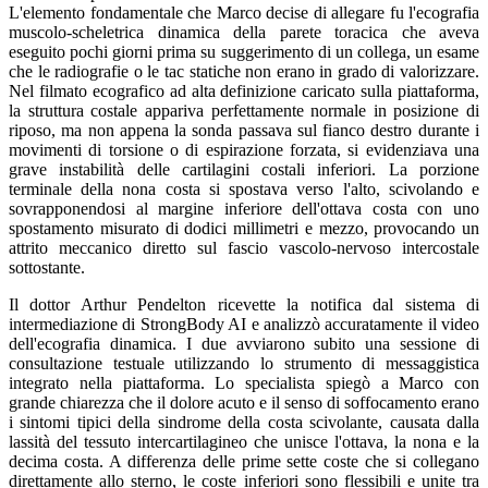
L'elemento fondamentale che Marco decise di allegare fu l'ecografia
muscolo-scheletrica dinamica della parete toracica che aveva
eseguito pochi giorni prima su suggerimento di un collega, un esame
che le radiografie o le tac statiche non erano in grado di valorizzare.
Nel filmato ecografico ad alta definizione caricato sulla piattaforma,
la struttura costale appariva perfettamente normale in posizione di
riposo, ma non appena la sonda passava sul fianco destro durante i
movimenti di torsione o di espirazione forzata, si evidenziava una
grave instabilità delle cartilagini costali inferiori. La porzione
terminale della nona costa si spostava verso l'alto, scivolando e
sovrapponendosi al margine inferiore dell'ottava costa con uno
spostamento misurato di dodici millimetri e mezzo, provocando un
attrito meccanico diretto sul fascio vascolo-nervoso intercostale
sottostante.
Il dottor Arthur Pendelton ricevette la notifica dal sistema di
intermediazione di StrongBody AI e analizzò accuratamente il video
dell'ecografia dinamica. I due avviarono subito una sessione di
consultazione testuale utilizzando lo strumento di messaggistica
integrato nella piattaforma. Lo specialista spiegò a Marco con
grande chiarezza che il dolore acuto e il senso di soffocamento erano
i sintomi tipici della sindrome della costa scivolante, causata dalla
lassità del tessuto intercartilagineo che unisce l'ottava, la nona e la
decima costa. A differenza delle prime sette coste che si collegano
direttamente allo sterno, le coste inferiori sono flessibili e unite tra