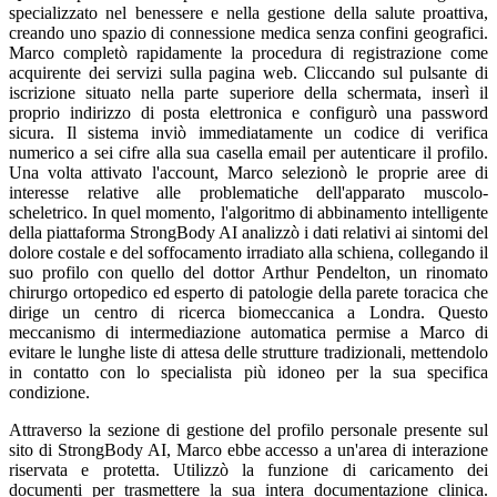
specializzato nel benessere e nella gestione della salute proattiva,
creando uno spazio di connessione medica senza confini geografici.
Marco completò rapidamente la procedura di registrazione come
acquirente dei servizi sulla pagina web. Cliccando sul pulsante di
iscrizione situato nella parte superiore della schermata, inserì il
proprio indirizzo di posta elettronica e configurò una password
sicura. Il sistema inviò immediatamente un codice di verifica
numerico a sei cifre alla sua casella email per autenticare il profilo.
Una volta attivato l'account, Marco selezionò le proprie aree di
interesse relative alle problematiche dell'apparato muscolo-
scheletrico. In quel momento, l'algoritmo di abbinamento intelligente
della piattaforma StrongBody AI analizzò i dati relativi ai sintomi del
dolore costale e del soffocamento irradiato alla schiena, collegando il
suo profilo con quello del dottor Arthur Pendelton, un rinomato
chirurgo ortopedico ed esperto di patologie della parete toracica che
dirige un centro di ricerca biomeccanica a Londra. Questo
meccanismo di intermediazione automatica permise a Marco di
evitare le lunghe liste di attesa delle strutture tradizionali, mettendolo
in contatto con lo specialista più idoneo per la sua specifica
condizione.
Attraverso la sezione di gestione del profilo personale presente sul
sito di StrongBody AI, Marco ebbe accesso a un'area di interazione
riservata e protetta. Utilizzò la funzione di caricamento dei
documenti per trasmettere la sua intera documentazione clinica.