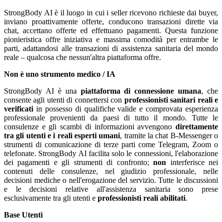
StrongBody AI è il luogo in cui i seller ricevono richieste dai buyer,
inviano proattivamente offerte, conducono transazioni dirette via
chat, accettano offerte ed effettuano pagamenti. Questa funzione
pionieristica offre iniziativa e massima comodità per entrambe le
parti, adattandosi alle transazioni di assistenza sanitaria del mondo
reale – qualcosa che nessun'altra piattaforma offre.
Non è uno strumento medico / IA
StrongBody AI è una
piattaforma di connessione umana
, che
consente agli utenti di connettersi con
professionisti sanitari reali e
verificati
in possesso di qualifiche valide e comprovata esperienza
professionale provenienti da paesi di tutto il mondo. Tutte le
consulenze e gli scambi di informazioni avvengono
direttamente
tra gli utenti e i reali esperti umani
, tramite la chat B-Messenger o
strumenti di comunicazione di terze parti come Telegram, Zoom o
telefonate. StrongBody AI facilita solo le connessioni, l'elaborazione
dei pagamenti e gli strumenti di confronto;
non
interferisce nei
contenuti delle consulenze, nel giudizio professionale, nelle
decisioni mediche o nell'erogazione del servizio. Tutte le discussioni
e le decisioni relative all'assistenza sanitaria sono prese
esclusivamente tra gli utenti e
professionisti reali abilitati
.
Base Utenti