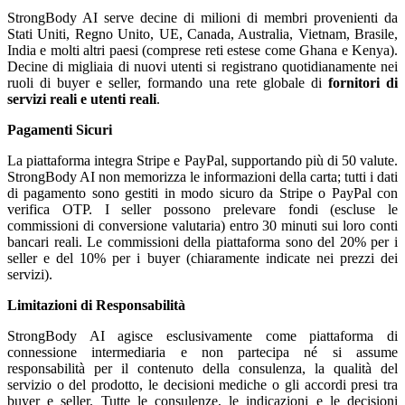
StrongBody AI serve decine di milioni di membri provenienti da
Stati Uniti, Regno Unito, UE, Canada, Australia, Vietnam, Brasile,
India e molti altri paesi (comprese reti estese come Ghana e Kenya).
Decine di migliaia di nuovi utenti si registrano quotidianamente nei
ruoli di buyer e seller, formando una rete globale di
fornitori di
servizi reali e utenti reali
.
Pagamenti Sicuri
La piattaforma integra Stripe e PayPal, supportando più di 50 valute.
StrongBody AI non memorizza le informazioni della carta; tutti i dati
di pagamento sono gestiti in modo sicuro da Stripe o PayPal con
verifica OTP. I seller possono prelevare fondi (escluse le
commissioni di conversione valutaria) entro 30 minuti sui loro conti
bancari reali. Le commissioni della piattaforma sono del 20% per i
seller e del 10% per i buyer (chiaramente indicate nei prezzi dei
servizi).
Limitazioni di Responsabilità
StrongBody AI agisce esclusivamente come piattaforma di
connessione intermediaria e non partecipa né si assume
responsabilità per il contenuto della consulenza, la qualità del
servizio o del prodotto, le decisioni mediche o gli accordi presi tra
buyer e seller. Tutte le consulenze, le indicazioni e le decisioni